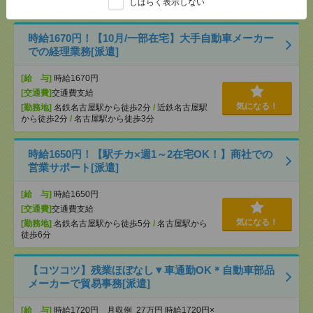
しばらく表示しない
[勤務地]
近鉄名古屋駅
/
本陣駅
/
烏森駅
/
…
時給1670円！【10月/一部在宅】大手自動車メーカー
での経理業務[派遣]
[給 与]
時給1670円
[交通費]
交通費支給
気になる！
[勤務地]
名鉄名古屋駅から徒歩2分
/
近鉄名古屋駅
から徒歩2分
/
名古屋駅から徒歩3分
時給1650円！【駅チカ×週1～2在宅OK！】商社での
営業サポート[派遣]
[給 与]
時給1650円
[交通費]
交通費支給
気になる！
[勤務地]
名鉄名古屋駅から徒歩5分
/
名古屋駅から
徒歩6分
【コツコツ】残業ほぼなし▼車通勤OK＊自動車部品
メーカーで貿易事務[派遣]
[給 与]
時給1720円 月収例 27万円 時給1720円×