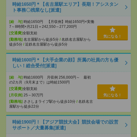
時給1650円＊【名古屋駅エリア】長期！アシスタン
ト事務〇残業なし[派遣]
[給 与]
時給1650円 【月収例】時給1650円×実働
7～8時間×月21日＝242,550～277,200円
[交通費]
全額支給
気になる！
[勤務地]
名古屋駅から徒歩5分
/
名鉄名古屋駅から
徒歩5分
/
近鉄名古屋駅から徒歩5分
時給1600円＊【大手企業の顔】所属の社員の方も優
しい！総合受付[派遣]
[給 与]
時給1600円 月収例 256,000円～ 最初
の2カ月（9月末まで）は時給1500円
[交通費]
全額支給
[月収例]
25～30万円
気になる！
[勤務地]
ささしまライブ駅から徒歩10分
/
名鉄名古
屋駅から徒歩22分
時給1900円！【アジア競技大会】競技会場での設営
サポート／大量募集[派遣]