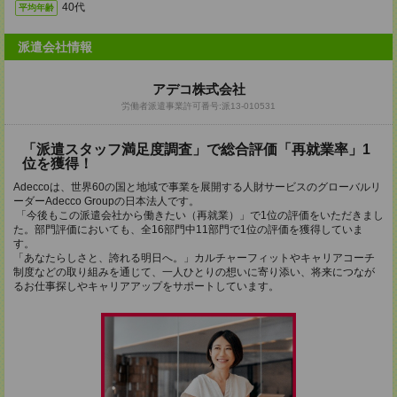
40代
平均年齢
派遣会社情報
アデコ株式会社
労働者派遣事業許可番号:派13-010531
「派遣スタッフ満足度調査」で総合評価「再就業率」1
位を獲得！
Adeccoは、世界60の国と地域で事業を展開する人財サービスのグローバルリ
ーダーAdecco Groupの日本法人です。
「今後もこの派遣会社から働きたい（再就業）」で1位の評価をいただきまし
た。部門評価においても、全16部門中11部門で1位の評価を獲得していま
す。
「あなたらしさと、誇れる明日へ。」カルチャーフィットやキャリアコーチ
制度などの取り組みを通じて、一人ひとりの想いに寄り添い、将来につなが
るお仕事探しやキャリアアップをサポートしています。