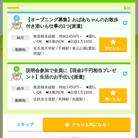
1
/10
あなたの閲覧履歴からの
【オープニング募集】おばあちゃんのお散歩
おすすめ
付き添いも仕事の1つ[派遣]
無資格未経験：時給1450円～ ■週払
給与
いOK ■扶養内OK ■日収1万1600円
以上
【オープニング募集】おばあちゃんのお散歩付き添
名古屋大学駅 / 千種駅 / 東山公園(愛知
気になる!
勤務地
いも仕事の1つ[派遣]
県)駅 / …
[給 与]
無資格未経験：時給1450円～ ■週払い
説明会参加で全員に【現金2千円相当プレゼ
OK ■扶養内OK ■日収1万1600円以上
ント】生活のお手伝い[派遣]
[交通費]
交通費全額支給
気になる！
[勤務地]
名古屋大学駅
/
千種駅
/
東山公園(愛知県)駅
無資格未経験：時給1450円～ ■週払
/
…
給与
いOK ■扶養内OK ■日収1万1600円
以上
近鉄名古屋駅 / 本陣駅 / 烏森駅 / …
気になる!
勤務地
説明会参加で全員に【現金2千円相当プレゼント】生
活のお手伝い[派遣]
[給 与]
無資格未経験：時給1450円～ ■週払い
スキップ
どちらも気になる！
OK ■扶養内OK ■日収1万1600円以上
[交通費]
交通費全額支給
気になる！