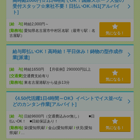
高時給2000円☆1日4時間でOK！国際スポーツ大会の
受付スタッフ☆来社不要！日払いOK♪/N1[アルバイ
ト]
[給 与]
時給2,000円～
[勤務地]
愛知県名古屋市中村区名駅（最寄り駅：名
気になる！
古屋駅）
給与即払いOK！高時給！平日休み！鋳物の型作成作
業[派遣]
[給 与]
時給1650円 【月収例】290000円以上
[交通費]
交通費支給有り
気になる！
[勤務地]
東名古屋港駅から徒歩13分
《4.50代活躍1日4時間～OK》イベントでイス並べな
どのカンタン作業[アルバイト]
[給 与]
日給9600円（交通費込みor無し） ■日
払いOK！ ■日給保証あり！
[勤務地]
栄(愛知県)駅
/
金山(愛知県)駅
/
伏見(愛知
気になる！
県)駅
/
…