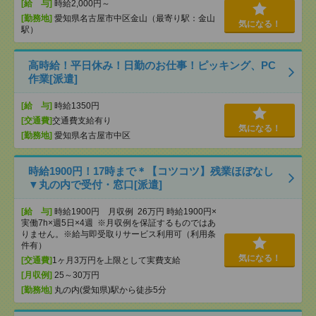
[給 与]
時給2,000円～
[勤務地]
愛知県名古屋市中区金山（最寄り駅：金山
気になる！
駅）
高時給！平日休み！日勤のお仕事！ピッキング、PC
作業[派遣]
[給 与]
時給1350円
[交通費]
交通費支給有り
気になる！
[勤務地]
愛知県名古屋市中区
時給1900円！17時まで＊【コツコツ】残業ほぼなし
▼丸の内で受付・窓口[派遣]
[給 与]
時給1900円 月収例 26万円 時給1900円×
実働7h×週5日×4週 ※月収例を保証するものではあ
りません。※給与即受取りサービス利用可（利用条
件有）
気になる！
[交通費]
1ヶ月3万円を上限として実費支給
[月収例]
25～30万円
[勤務地]
丸の内(愛知県)駅から徒歩5分