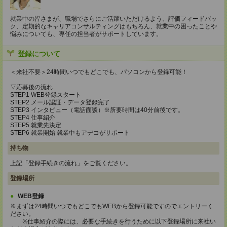
就業中の皆さまが、職場でさらにご活躍いただけるよう、評価フィードバッ
ク、定期的なキャリアコンサルティングはもちろん、就業中の困ったことや
悩みについても、専任の担当者がサポートしています。
登録について
＜来社不要＞24時間いつでもどこでも、パソコンから登録可能！
▽応募後の流れ
STEP1 WEB登録スタート
STEP2 メール認証・データ登録完了
STEP3 インタビュー（電話面談）※所要時間は40分前後です。
STEP4 仕事紹介
STEP5 就業先決定
STEP6 就業開始 就業中もアデコがサポート
持ち物
上記「登録手続きの流れ」をご覧ください。
登録場所
WEB登録
※まずは24時間いつでもどこでもWEBから登録可能ですのでエントリーく
ださい。
※仕事紹介の際には、必要な手続きを行うために以下登録場所に来社い