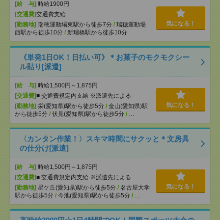
[給 与]
時給1900円
[交通費]
交通費支給
気になる！
[勤務地]
瑞穂運動場東駅から徒歩7分
/
瑞穂運動場
西駅から徒歩10分
/
新瑞橋駅から徒歩10分
《単発1日OK！日払い可》＊お菓子のモクモクシー
ル貼り[派遣]
[給 与]
時給1,500円～1,875円
[交通費]
■ 交通費規定内支給 ※派遣先による
気になる！
[勤務地]
栄(愛知県)駅から徒歩5分
/
金山(愛知県)駅
から徒歩5分
/
伏見(愛知県)駅から徒歩5分
/
…
〈カンタン作業！〉スキマ時間にサクッと＊文房具
の仕分け[派遣]
[給 与]
時給1,500円～1,875円
[交通費]
■ 交通費規定内支給 ※派遣先による
気になる！
[勤務地]
星ケ丘(愛知県)駅から徒歩5分
/
名古屋大学
駅から徒歩5分
/
今池(愛知県)駅から徒歩5分
/
…