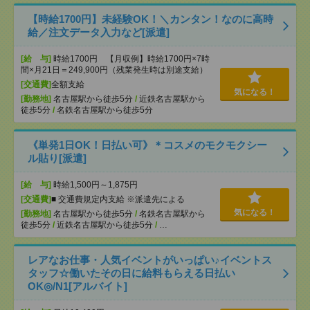
【時給1700円】未経験OK！＼カンタン！なのに高時
給／注文データ入力など[派遣]
[給 与]
時給1700円 【月収例】時給1700円×7時
間×月21日＝249,900円（残業発生時は別途支給）
[交通費]
全額支給
気になる！
[勤務地]
名古屋駅から徒歩5分
/
近鉄名古屋駅から
徒歩5分
/
名鉄名古屋駅から徒歩5分
《単発1日OK！日払い可》＊コスメのモクモクシー
ル貼り[派遣]
[給 与]
時給1,500円～1,875円
[交通費]
■ 交通費規定内支給 ※派遣先による
気になる！
[勤務地]
名古屋駅から徒歩5分
/
名鉄名古屋駅から
徒歩5分
/
近鉄名古屋駅から徒歩5分
/
…
レアなお仕事・人気イベントがいっぱい♪イベントス
タッフ☆働いたその日に給料もらえる日払い
OK◎/N1[アルバイト]