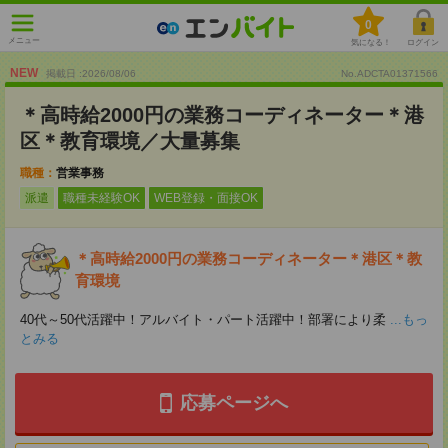
0
メニュー
気になる！
ログイン
NEW
掲載日 :2026
/
08
/
06
No.ADCTA01371566
＊高時給2000円の業務コーディネーター＊港
区＊教育環境／大量募集
職種：
営業事務
派遣
職種未経験OK
WEB登録・面接OK
＊高時給2000円の業務コーディネーター＊港区＊教
育環境
40代～50代活躍中！アルバイト・パート活躍中！部署により柔
...もっ
とみる
応募ページへ