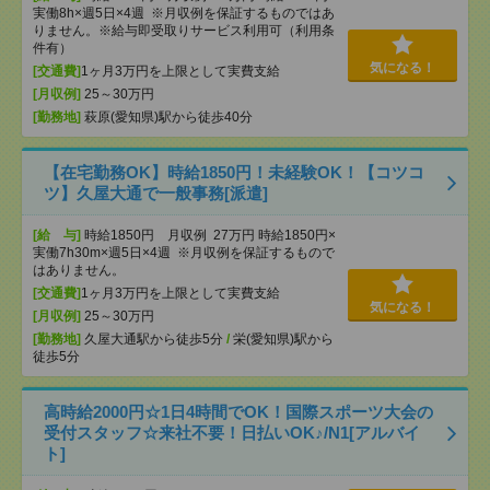
実働8h×週5日×4週 ※月収例を保証するものではあ
りません。※給与即受取りサービス利用可（利用条
件有）
気になる！
[交通費]
1ヶ月3万円を上限として実費支給
[月収例]
25～30万円
[勤務地]
萩原(愛知県)駅から徒歩40分
【在宅勤務OK】時給1850円！未経験OK！【コツコ
ツ】久屋大通で一般事務[派遣]
[給 与]
時給1850円 月収例 27万円 時給1850円×
実働7h30m×週5日×4週 ※月収例を保証するもので
はありません。
[交通費]
1ヶ月3万円を上限として実費支給
気になる！
[月収例]
25～30万円
[勤務地]
久屋大通駅から徒歩5分
/
栄(愛知県)駅から
徒歩5分
高時給2000円☆1日4時間でOK！国際スポーツ大会の
受付スタッフ☆来社不要！日払いOK♪/N1[アルバイ
ト]