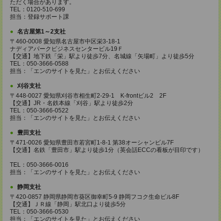
ただく場合があります。
TEL：0120-510-699
担当：登録サポート課
名古屋第1～2支社
〒460-0008 愛知県名古屋市中区栄3-18-1
ナディアパークビジネスセンタービル19Ｆ
【交通】地下鉄「栄」駅より徒歩7分、名城線「矢場町」より徒歩5分
TEL：050-3666-0588
担当：「エンのサイトを見た」とお伝えください
刈谷支社
〒448-0027 愛知県刈谷市相生町2-29-1 K-frontビル2 2F
【交通】JR・名鉄本線「刈谷」駅より徒歩2分
TEL：050-3666-0522
担当：「エンのサイトを見た」とお伝えください
豊田支社
〒471-0026 愛知県豊田市若宮町1-8-1 第38オーシャンビル7F
【交通】名鉄「豊田市」駅より徒歩1分（英会話ECCの看板が目印です）
TEL：050-3666-0016
担当：「エンのサイトを見た」とお伝えください
静岡支社
〒420-0857 静岡県静岡市葵区御幸町5-9 静岡フコク生命ビル8F
【交通】ＪＲ線「静岡」駅北口より徒歩5分
TEL：050-3666-0530
担当：「エンのサイトを見た」とお伝えください