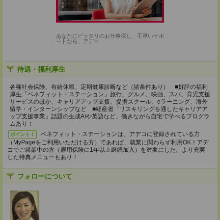
あなたにピッタリのお仕事探し、手厚いサポ
ートなら、アデコ
待遇・福利厚生
各種社会保険、有給休暇、定期健康診断など（諸条件あり） ■好評の福利
厚生「ベネフィット・ステーション」旅行、グルメ、映画、スパ、育児支援
サービスのほか、キャリアアップ支援、提携スクール、eラーニング、海外
留学・インターンシップなど ■経産省「リスキリングを通したキャリアア
ップ支援事業」話題の生成AIや英語など、働きながら自宅で学べるプログラ
ムあり！
ベネフィット・ステーションは、アデコに登録されている方
ポイント！
（MyPageをご利用いただける方）であれば、就業に関わらず利用OK！アデ
コでご就業中の方（雇用保険に1年以上継続加入）を対象にした、より充実
した特典メニューもあり！
フォローについて