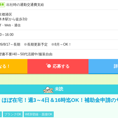
出社時の通勤交通費支給
通費
京都港区
本木駅から徒歩3分
IT・Web・通信
00～16:00
026/8/17～長期 ※長期更新予定 ※8月～OK！
歴書不要
/
40～50代活躍中
/
服装自由
なる！
応募する
詳
未読
円＊ほぼ在宅！週3～4日＆16時迄OK！補助金申請
K
ブランクOK
WEB登録・面接OK