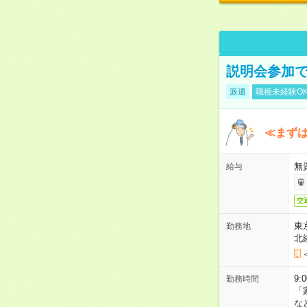
説明会参加で
派遣
職種未経験O
≪まずは
無
給与
交
東
勤務地
北
9:
勤務時間
「
な