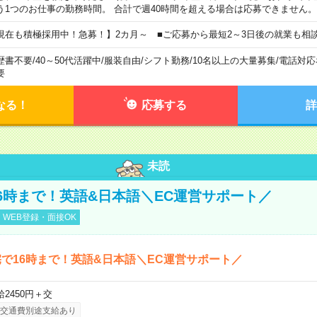
う1つのお仕事の勤務時間。 合計で週40時間を超える場合は応募できません。
現在も積極採用中！急募！】2カ月～ ■ご応募から最短2～3日後の就業も相
歴書不要
/
40～50代活躍中
/
服装自由
/
シフト勤務
/
10名以上の大量募集
/
電話対応
要
なる！
応募する
詳
未読
6時まで！英語&日本語＼EC運営サポート／
WEB登録・面接OK
で16時まで！英語&日本語＼EC運営サポート／
給2450円＋交
交通費別途支給あり