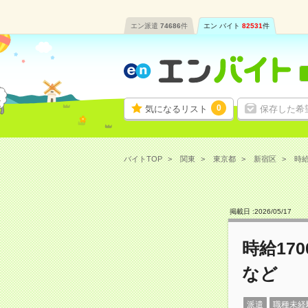
エン派遣
74686
件
エン バイト
82531
件
0
気になるリスト
保存した希
バイトTOP
関東
東京都
新宿区
時給
掲載日 :
2026
/
05
/
17
時給17
など
派遣
職種未経