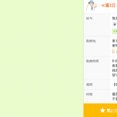
≪週3日
無
給与
交
東
勤務地
巣
9:
勤務時間
夜
残
望
【
期間
履
特徴
不
気に