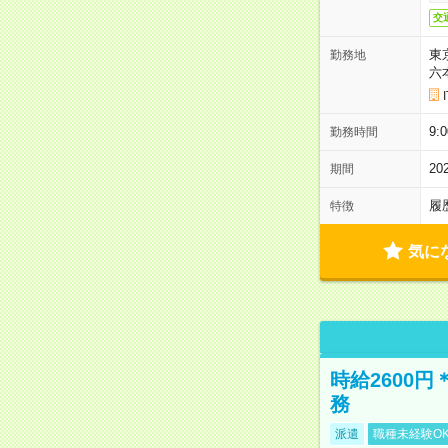
交
東
勤務地
六
9:
勤務時間
2
期間
履
特徴
気に
時給2600
務
派遣
職種未経験O