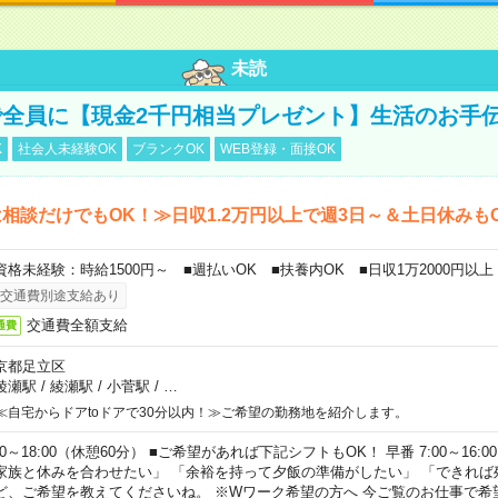
未読
全員に【現金2千円相当プレゼント】生活のお手
K
社会人未経験OK
ブランクOK
WEB登録・面接OK
相談だけでもOK！≫日収1.2万円以上で週3日～＆土日休みも
資格未経験：時給1500円～ ■週払いOK ■扶養内OK ■日収1万2000円以上
交通費別途支給あり
交通費全額支給
通費
京都足立区
綾瀬駅
/
綾瀬駅
/
小菅駅
/
…
≪自宅からドアtoドアで30分以内！≫ご希望の勤務地を紹介します。
00～18:00（休憩60分） ■ご希望があれば下記シフトもOK！ 早番 7:00～16:00 遅
家族と休みを合わせたい」 「余裕を持って夕飯の準備がしたい」 「できれば
ど、ご希望を教えてくださいね。 ※Wワーク希望の方へ 今ご覧のお仕事で希