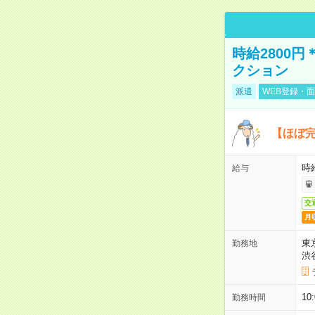
時給2800
クション
派遣
WEB登録・面
【ほぼ完
時給
給与
交
月
東
勤務地
渋
10
勤務時間