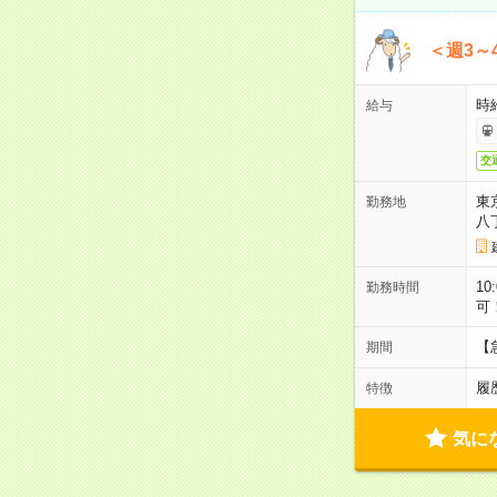
＜週3～
時給
給与
交
東
勤務地
八
10
勤務時間
可
【
期間
履
特徴
気に