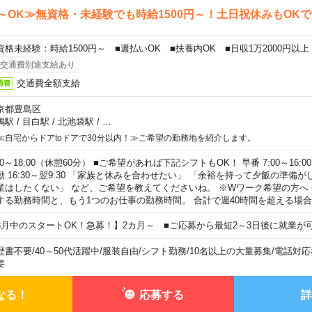
～OK≫無資格・未経験でも時給1500円～！土日祝休みもOK
資格未経験：時給1500円～ ■週払いOK ■扶養内OK ■日収1万2000円以上
交通費別途支給あり
交通費全額支給
通費
京都豊島区
鴨駅
/
目白駅
/
北池袋駅
/
…
≪自宅からドアtoドアで30分以内！≫ご希望の勤務地を紹介します。
00～18:00（休憩60分） ■ご希望があれば下記シフトもOK！ 早番 7:00～16:00 遅
勤 16:30～翌9:30 「家族と休みを合わせたい」 「余裕を持って夕飯の準備
業はしたくない」 など、ご希望を教えてくださいね。 ※Wワーク希望の方へ
する勤務時間と、もう1つのお仕事の勤務時間。 合計で週40時間を超える場
8月中のスタートOK！急募！】2カ月～ ■ご応募から最短2～3日後に就業が
歴書不要
/
40～50代活躍中
/
服装自由
/
シフト勤務
/
10名以上の大量募集
/
電話対応
要
なる！
応募する
詳