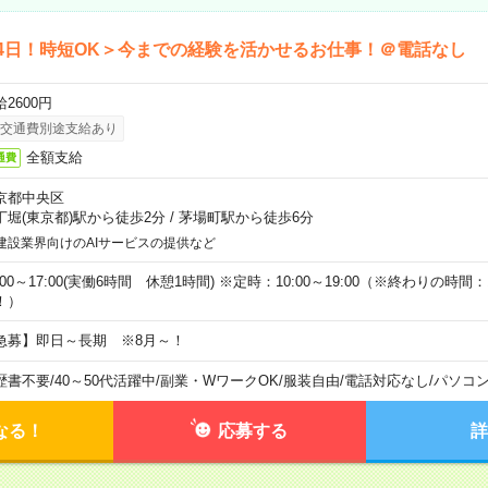
4日！時短OK＞今までの経験を活かせるお仕事！＠電話なし
2600円
交通費別途支給あり
全額支給
通費
京都中央区
丁堀(東京都)駅から徒歩2分
/
茅場町駅から徒歩6分
建設業界向けのAIサービスの提供など
:00～17:00(実働6時間 休憩1時間) ※定時：10:00～19:00（※終わりの時間：1
！）
急募】即日～長期 ※8月～！
歴書不要
/
40～50代活躍中
/
副業・WワークOK
/
服装自由
/
電話対応なし
/
パソコ
なる！
応募する
詳