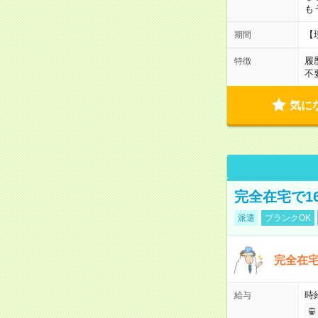
も
【
期間
履
特徴
不
気に
完全在宅で1
派遣
ブランクOK
完全在宅
時
給与