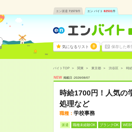
エン派遣
71573
件
エン バイト
82531
件
0
気になるリスト
保存した希
バイトTOP
関東
東京都
渋谷区
時給
NEW
掲載日 :
2026
/
08
/
07
時給1700円！人気
処理など
学校事務
職種：
派遣
職種未経験OK
ブランクOK
WEB