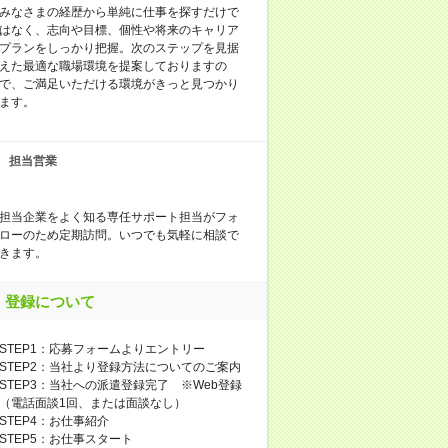
みなさまの経歴から単純に仕事を探すだけで
はなく、志向や目標、個性や将来のキャリア
プランをしっかり把握。次のステップを見据
えた最適な職場環境を提案しておりますの
で、ご満足いただける環境がきっと見つかり
ます。
担当営業
担当企業をよく知る専任サポート担当がフォ
ローのため定期訪問。いつでも気軽に相談で
きます。
登録について
STEP1：応募フォームよりエントリー
STEP2：当社より登録方法についてのご案内
STEP3：当社への派遣登録完了 ※Web登録
（電話面談1回、または面談なし）
STEP4：お仕事紹介
STEP5：お仕事スタート