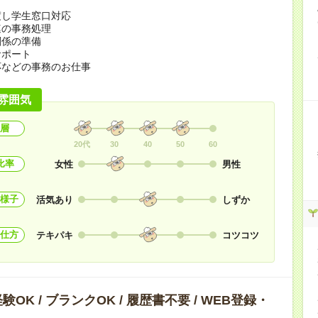
渡し学生窓口対応
連の事務処理
関係の準備
サポート
応などの事務のお仕事
雰囲気
層
20代
30
40
50
60
比率
女性
男性
様子
活気あり
しずか
仕方
テキパキ
コツコツ
OK / ブランクOK / 履歴書不要 / WEB登録・