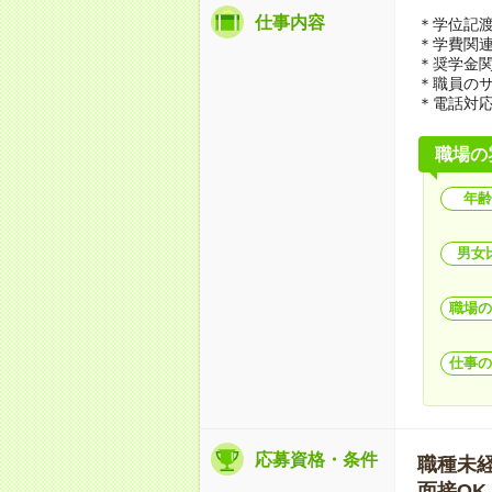
仕事内容
＊学位記
＊学費関
＊奨学金
＊職員の
＊電話対
職場の
年齢
男女
職場の
仕事の
応募資格・条件
職種未経験
面接OK