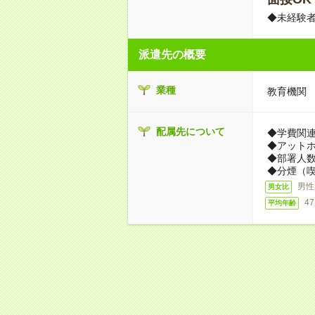
◆未経験
派遣先の概要
業種
教育機関
配属先について
◆学費関
◆アット
◆部署人数
◆分煙（
男性
男女比
4
平均年齢