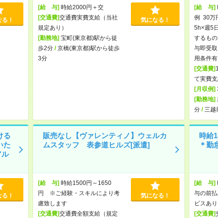
[給 与]
時給2000円＋交
[給 与]
[交通費]
交通費実費支給（当社
例 30万
なる！
気になる！
規定あり）
5h×週5
[勤務地]
宝町(東京都)駅から徒
するもの
歩2分
/
京橋(東京都)駅から徒歩
与即受取
3分
用条件有
[交通費]
て実費支
[月収例]
[勤務地]
分
/
三越
ける
販売なし【ヴァレンティノ】ウェルカ
時給1
いた
ムスタッフ 表参道ヒルズ[派遣]
＊勤
アル
[給 与]
時給1500円～1650
[給 与]
円 ※ご経験・スキルにより考
与の前払
なる！
気になる！
慮致します
ビスあり
[交通費]
交通費全額支給（規定
[交通費]