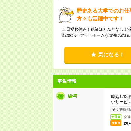
歴史ある大学でのお仕
方々も活躍中です！
土日祝お休み！残業ほとんどなし！
勤務OK！アットホームな雰囲気の職
気になる！
募集情報
給与
時給170
いサービ
交通費別
交通
交通費
20
月収例