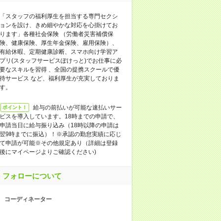
「スタッフの福利厚生を担当する専門セクシ
ョンを設け、きめ細やかな対応を心掛けてお
ります」各種社会保険 （労働者災害補償保
険、健康保険、厚生年金保険、雇用保険）、
有給休暇、定期健康診断、スマホ向け学習ア
プリ(スタッフサービスぽけっと)でお仕事に必
要なスキルを習得 、全国の提携スクールで優
待サービス など、福利厚生が充実しておりま
す。
給与の前払いが可能な速払いサー
ポイント！
ビスを導入しています。18時までの申請で、
申請当日に給与振り込み（18時以降の申請は
翌9時までに振込）！※承認の勤怠実績に応じ
て申請が可能※その他規定あり（詳細は登録
後にマイページよりご確認ください)
フォローについて
コーディネーター