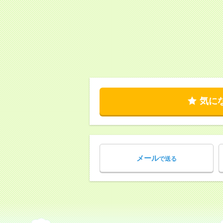
気に
メール
で送る