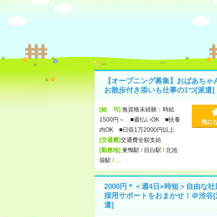
【オープニング募集】おばあちゃ
お散歩付き添いも仕事の1つ[派遣]
[給 与]
無資格未経験：時給
1500円～ ■週払いOK ■扶養
気に
内OK ■日収1万2000円以上
[交通費]
交通費全額支給
[勤務地]
巣鴨駅
/
目白駅
/
北池
袋駅
/
…
2000円＊＜週4日×時短＞自由な社
採用サポートをおまかせ！＠渋谷[
遣]