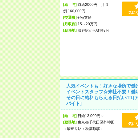
[給 与]
時給2000円 月収
例 160,000円
気に
[交通費]
全額支給
[月収例]
15～20万円
[勤務地]
渋谷駅から徒歩3分
人気イベントも！好きな場所で働
イベントスタッフ☆来社不要！働
その日に給料もらえる日払い/T1[
バイト]
[給 与]
日給13,000円～
[勤務地]
東京都千代田区外神田
気に
（最寄り駅：秋葉原駅）