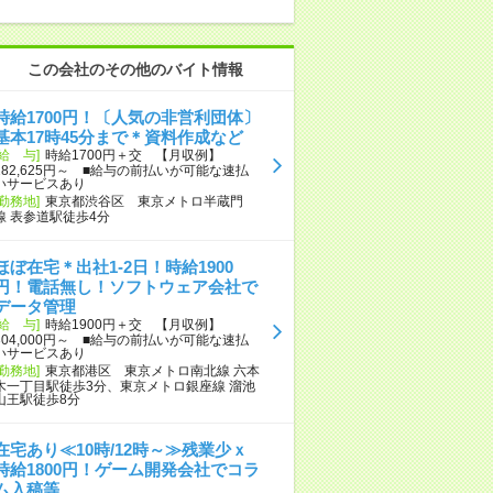
この会社のその他のバイト情報
時給1700円！〔人気の非営利団体〕
基本17時45分まで＊資料作成など
[給 与]
時給1700円＋交 【月収例】
282,625円～ ■給与の前払いが可能な速払
いサービスあり
[勤務地]
東京都渋谷区 東京メトロ半蔵門
線 表参道駅徒歩4分
ほぼ在宅＊出社1-2日！時給1900
円！電話無し！ソフトウェア会社で
データ管理
[給 与]
時給1900円＋交 【月収例】
304,000円～ ■給与の前払いが可能な速払
いサービスあり
[勤務地]
東京都港区 東京メトロ南北線 六本
木一丁目駅徒歩3分、東京メトロ銀座線 溜池
山王駅徒歩8分
在宅あり≪10時/12時～≫残業少ｘ
時給1800円！ゲーム開発会社でコラ
ム入稿等