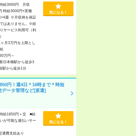
時給3000円 月収
円 時給3000円×実働
気になる！
日×4週 ※月収例を保証
ではありません。※給
りサービス利用可（利
）
1ヶ月3万円を上限とし
給
30万円～
新日本橋駅から徒歩3
前駅から徒歩1分
850円！週4日＊16時まで＊時短
怠データ管理など[派遣]
時給1850円＋交 ■給
いが可能な速払いサー
気になる！
交通費支給あり