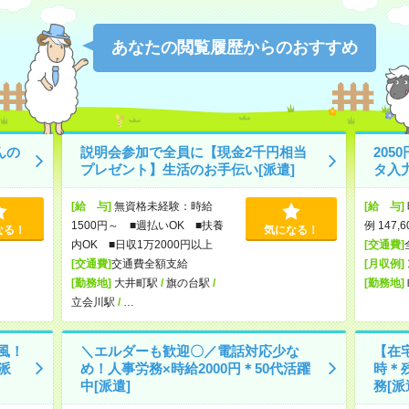
あなたの閲覧履歴からのおすすめ
んの
説明会参加で全員に【現金2千円相当
20
プレゼント】生活のお手伝い[派遣]
タ入
[給 与]
無資格未経験：時給
[給 与]
1500円～ ■週払いOK ■扶養
例 147,
なる！
気になる！
内OK ■日収1万2000円以上
[交通費]
[交通費]
交通費全額支給
[月収例]
[勤務地]
大井町駅
/
旗の台駅
/
[勤務地]
立会川駅
/
…
風！
＼エルダーも歓迎〇／電話対応少な
【在宅
派
め！人事労務×時給2000円＊50代活躍
時＊
中[派遣]
務[派