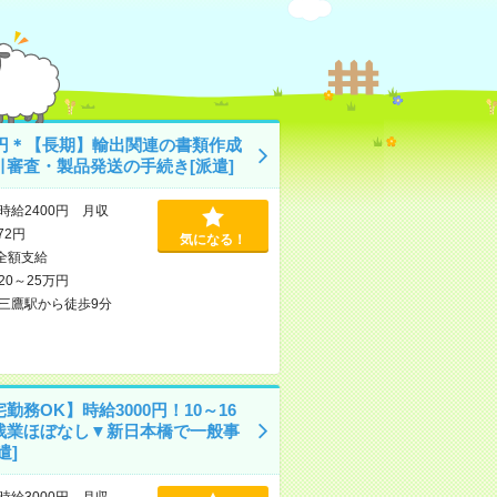
00円＊【長期】輸出関連の書類作成
引審査・製品発送の手続き[派遣]
時給2400円 月収
472円
気になる！
全額支給
20～25万円
三鷹駅から徒歩9分
勤務OK】時給3000円！10～16
残業ほぼなし▼新日本橋で一般事
遣]
時給3000円 月収