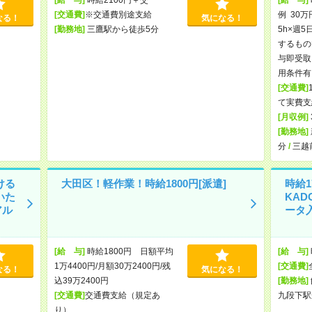
[交通費]
※交通費別途支給
例 30万
なる！
気になる！
[勤務地]
三鷹駅から徒歩5分
5h×週5
するもの
与即受取
用条件有
[交通費]
て実費支
[月収例]
[勤務地]
分
/
三越
ける
大田区！軽作業！時給1800円[派遣]
時給1
いた
KA
アル
ータ入
[給 与]
時給1800円 日額平均
[給 与]
1万4400円/月額30万2400円/残
[交通費]
なる！
気になる！
込39万2400円
[勤務地]
[交通費]
交通費支給（規定あ
九段下駅
り）