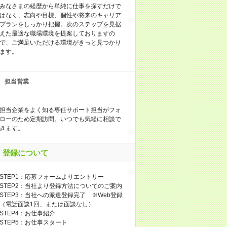
みなさまの経歴から単純に仕事を探すだけで
はなく、志向や目標、個性や将来のキャリア
プランをしっかり把握。次のステップを見据
えた最適な職場環境を提案しておりますの
で、ご満足いただける環境がきっと見つかり
ます。
担当営業
担当企業をよく知る専任サポート担当がフォ
ローのため定期訪問。いつでも気軽に相談で
きます。
登録について
STEP1：応募フォームよりエントリー
STEP2：当社より登録方法についてのご案内
STEP3：当社への派遣登録完了 ※Web登録
（電話面談1回、または面談なし）
STEP4：お仕事紹介
STEP5：お仕事スタート