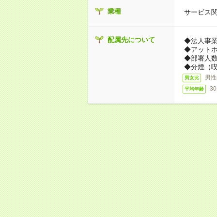
業種
サービス
配属先について
◆法人事
◆アット
◆部署人数
◆分煙（
男性
男女比
3
平均年齢