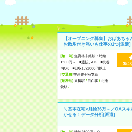
【オープニング募集】おばあちゃ
お散歩付き添いも仕事の1つ[派遣]
[給 与]
無資格未経験：時給
1500円～ ■週払いOK ■扶養
気に
内OK ■日収1万2000円以上
[交通費]
交通費全額支給
[勤務地]
巣鴨駅
/
目白駅
/
北池
袋駅
/
…
＼基本在宅×月給36万～／OAスキ
かせる！データ分析[派遣]
[給 与]
時給2500円＋交