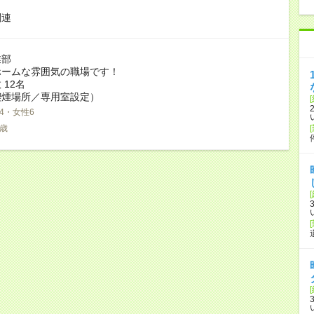
関連
業部
ホームな雰囲気の職場です！
 12名
喫煙場所／専用室設定）
4・女性6
0歳