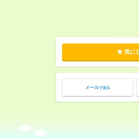
気に
メール
で送る