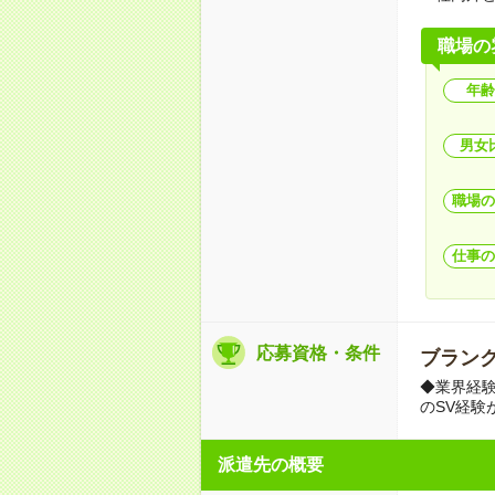
職場の
年齢
男女
職場の
仕事の
応募資格・条件
ブランク
◆業界経
のSV経験
派遣先の概要