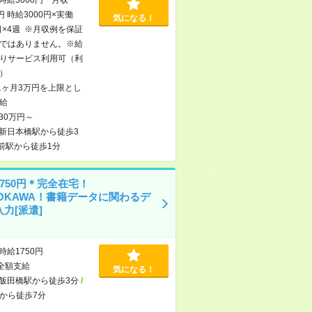
円 時給3000円×実働
気になる！
日×4週 ※月収例を保証
ではありません。※給
りサービス利用可（利
）
1ヶ月3万円を上限とし
給
30万円～
新日本橋駅から徒歩3
前駅から徒歩1分
750円＊完全在宅！
DOKAWA！書籍データに関わるデ
力[派遣]
時給1750円
全額支給
気になる！
飯田橋駅から徒歩3分
/
から徒歩7分