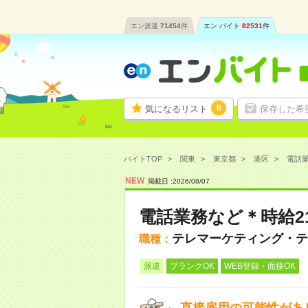
エン派遣
71454
件
エン バイト
82531
件
0
気になるリスト
保存した希
バイトTOP
関東
東京都
港区
電話業
NEW
掲載日 :
2026
/
08
/
07
電話業務など＊時給2
テレマーケティング・テ
職種：
派遣
ブランクOK
WEB登録・面接OK
直接雇用の可能性があ