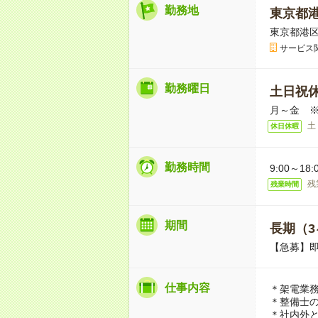
勤務地
東京都
東京都港区
サービス
勤務曜日
土日祝
月～金 
土
休日休暇
勤務時間
9:00～1
残
残業時間
期間
長期（3
【急募】
仕事内容
＊架電業
＊整備士
＊社内外