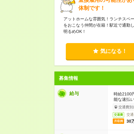
体制です！
アットホームな雰囲気！ランチスペ
をおこなう仲間が在籍！駅近で通勤
明るめOK！
気になる！
募集情報
給与
時給210
能な速払
交通費別
交通
交通費
30
月収例