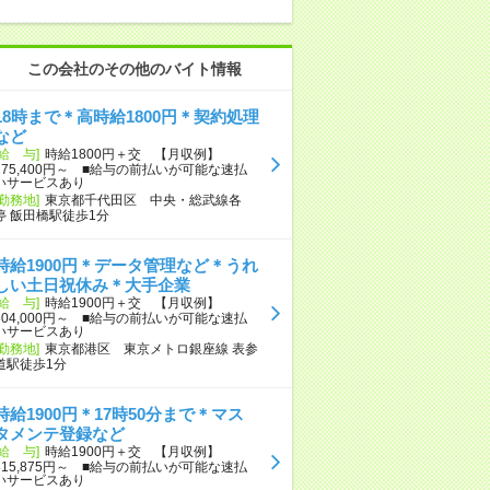
この会社のその他のバイト情報
18時まで＊高時給1800円＊契約処理
など
[給 与]
時給1800円＋交 【月収例】
275,400円～ ■給与の前払いが可能な速払
いサービスあり
[勤務地]
東京都千代田区 中央・総武線各
停 飯田橋駅徒歩1分
時給1900円＊データ管理など＊うれ
しい土日祝休み＊大手企業
[給 与]
時給1900円＋交 【月収例】
304,000円～ ■給与の前払いが可能な速払
いサービスあり
[勤務地]
東京都港区 東京メトロ銀座線 表参
道駅徒歩1分
時給1900円＊17時50分まで＊マス
タメンテ登録など
[給 与]
時給1900円＋交 【月収例】
315,875円～ ■給与の前払いが可能な速払
いサービスあり