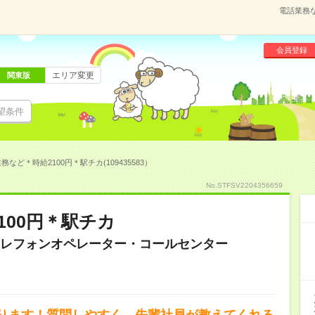
電話業務な
会員登録
エリア変更
関東版
望条件
務など＊時給2100円＊駅チカ(109435583）
No.STFSV2204356659
100円＊駅チカ
レフォンオペレーター・コールセンター
ります！質問しやすく、先輩社員が教えてくれる