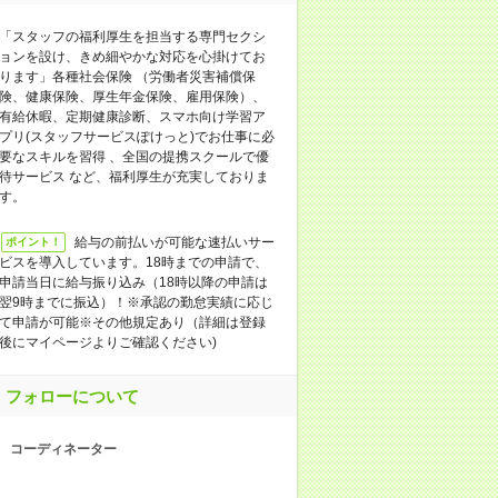
「スタッフの福利厚生を担当する専門セクシ
ョンを設け、きめ細やかな対応を心掛けてお
ります」各種社会保険 （労働者災害補償保
険、健康保険、厚生年金保険、雇用保険）、
有給休暇、定期健康診断、スマホ向け学習ア
プリ(スタッフサービスぽけっと)でお仕事に必
要なスキルを習得 、全国の提携スクールで優
待サービス など、福利厚生が充実しておりま
す。
給与の前払いが可能な速払いサー
ポイント！
ビスを導入しています。18時までの申請で、
申請当日に給与振り込み（18時以降の申請は
翌9時までに振込）！※承認の勤怠実績に応じ
て申請が可能※その他規定あり（詳細は登録
後にマイページよりご確認ください)
フォローについて
コーディネーター