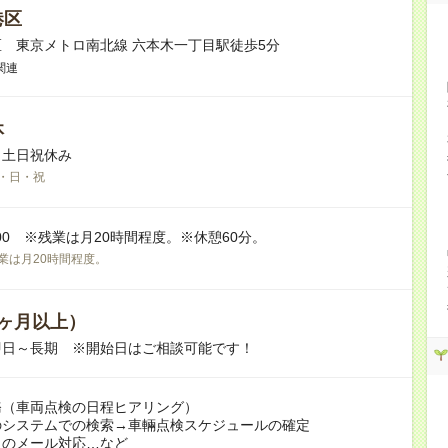
港区
 東京メトロ南北線 六本木一丁目駅徒歩5分
関連
休
※土日祝休み
・日・祝
8:00 ※残業は月20時間程度。※休憩60分。
業は月20時間程度。
ヶ月以上）
即日～長期 ※開始日はご相談可能です！
務（車両点検の日程ヒアリング）
のシステムでの検索→車輛点検スケジュールの確定
とのメール対応…など