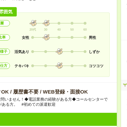
雰囲気
層
20代
30
40
50
60
比率
女性
男性
様子
活気あり
しずか
仕方
テキパキ
コツコツ
OK / 履歴書不要 / WEB登録・面接OK
験問いません！◆電話業務の経験がある方◆コールセンターで
がある方。 #初めての派遣歓迎