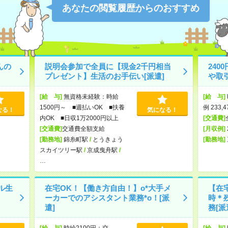
あなたの閲覧履歴からのおすすめ
んの
説明会参加で全員に【現金2千円相当
24
プレゼント】生活のお手伝い[派遣]
や取
[給 与]
無資格未経験：時給
[給 与]
1500円～ ■週払いOK ■扶養
例 233,
なる！
気になる！
内OK ■日収1万2000円以上
[交通費]
[交通費]
交通費全額支給
[月収例]
[勤務地]
錦糸町駅
/
とうきょう
[勤務地]
スカイツリー駅
/
京成曳舟駅
/
…
ル生
在宅OK！【働き方自由！】o*大手メ
【在宅
ーカーでのアシスタント業務*o！[派
時＊
遣]
務[派
[給 与]
時給2100円＋交
[給 与]