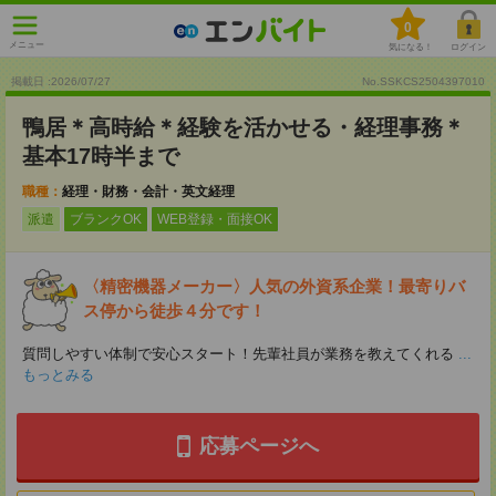
0
メニュー
気になる！
ログイン
掲載日 :2026
/
07
/
27
No.SSKCS2504397010
鴨居＊高時給＊経験を活かせる・経理事務＊
基本17時半まで
職種：
経理・財務・会計・英文経理
派遣
ブランクOK
WEB登録・面接OK
〈精密機器メーカー〉人気の外資系企業！最寄りバ
ス停から徒歩４分です！
質問しやすい体制で安心スタート！先輩社員が業務を教えてくれる
...
もっとみる
応募ページへ