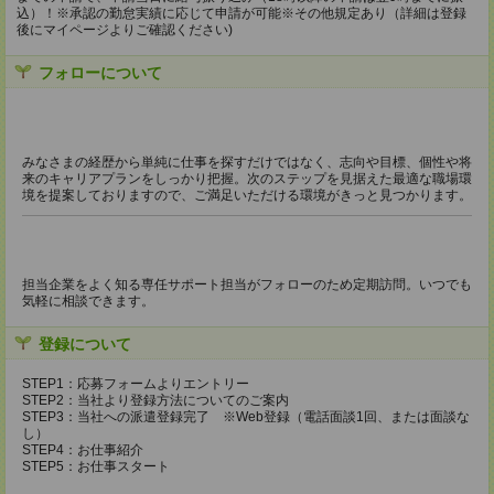
込）！※承認の勤怠実績に応じて申請が可能※その他規定あり（詳細は登録
後にマイページよりご確認ください)
フォローについて
みなさまの経歴から単純に仕事を探すだけではなく、志向や目標、個性や将
来のキャリアプランをしっかり把握。次のステップを見据えた最適な職場環
境を提案しておりますので、ご満足いただける環境がきっと見つかります。
担当企業をよく知る専任サポート担当がフォローのため定期訪問。いつでも
気軽に相談できます。
登録について
STEP1：応募フォームよりエントリー
STEP2：当社より登録方法についてのご案内
STEP3：当社への派遣登録完了 ※Web登録（電話面談1回、または面談な
し）
STEP4：お仕事紹介
STEP5：お仕事スタート