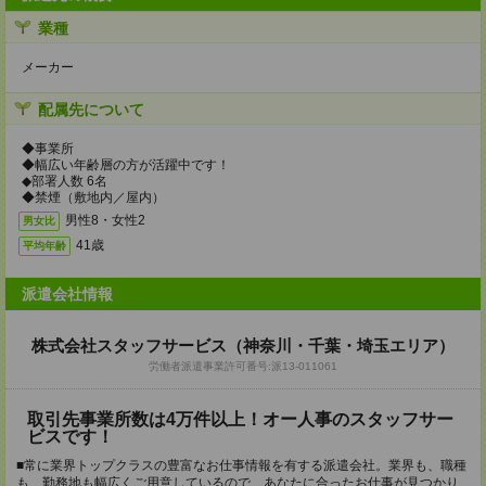
業種
メーカー
配属先について
◆事業所
◆幅広い年齢層の方が活躍中です！
◆部署人数 6名
◆禁煙（敷地内／屋内）
男性8・女性2
男女比
41歳
平均年齢
派遣会社情報
株式会社スタッフサービス（神奈川・千葉・埼玉エリア）
労働者派遣事業許可番号:派13-011061
取引先事業所数は4万件以上！オー人事のスタッフサー
ビスです！
■常に業界トップクラスの豊富なお仕事情報を有する派遣会社。業界も、職種
も、勤務地も幅広くご用意しているので、あなたに合ったお仕事が見つかり