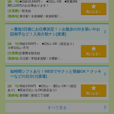
[給 与]
■日給16,840円～ ■日払いOK ■実働3時
間5,120円のお仕事あります！
[交通費]
一部支給
気になる！
[勤務地]
東京駅
/
水道橋駅
/
有楽町駅
/
…
＜最短3日後にお仕事決定！＞お散歩の付き添いやお
話相手など！入浴介助ナシ[派遣]
[給 与]
時給1500円～ ■日払いOK（規定あり）
※即日払い不可
[交通費]
交通費全額支給
気になる！
[勤務地]
日立駅
/
常陸多賀駅
/
大甕駅
/
…
短時間シフトあり！WEBでサクッと登録OK＊クッキ
ーなどの仕分け[派遣]
[給 与]
時給1500円 ■日払い・週払いOK！(規定
あり) ■現金日払いもOK(規定あり)
気になる！
[勤務地]
新宿駅
/
新宿三丁目駅
すべて見る