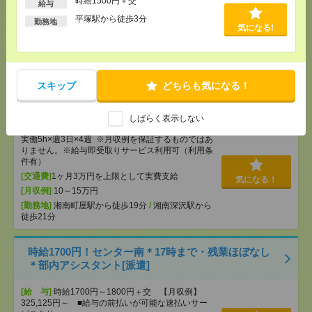
時給1500円＋交
給与
[交通費]
1ヶ月3万円を上限として実費支給
気になる！
平塚駅から徒歩3分
勤務地
[月収例]
25～30万円
気になる!
[勤務地]
東戸塚駅からバス5分
/
緑園都市駅からバ
ス7分
スキップ
どちらも気になる！
時給1900円！10～16時＊残業ほぼなし▼車通勤OK＊
湘南町屋での経理事務[派遣]
しばらく表示しない
[給 与]
時給1900円 月収例 11万円 時給1900円×
実働5h×週3日×4週 ※月収例を保証するものではあ
りません。※給与即受取りサービス利用可（利用条
件有）
[交通費]
1ヶ月3万円を上限として実費支給
気になる！
[月収例]
10～15万円
[勤務地]
湘南町屋駅から徒歩19分
/
湘南深沢駅から
徒歩21分
時給1700円！センター南＊17時まで・残業ほぼなし
＊部内アシスタント[派遣]
[給 与]
時給1700円～1800円＋交 【月収例】
325,125円～ ■給与の前払いが可能な速払いサー