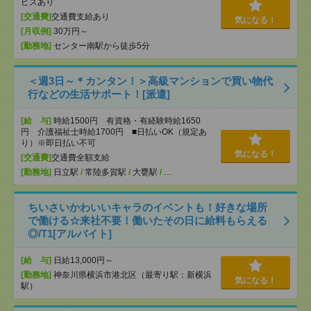
ビスあり
[交通費]
交通費支給あり
気になる！
[月収例]
30万円～
[勤務地]
センター南駅から徒歩5分
＜週3日～＊カンタン！＞高級マンションで買い物代
行などの生活サポート！[派遣]
[給 与]
時給1500円 有資格・有経験時給1650
円 介護福祉士時給1700円 ■日払いOK（規定あ
り）※即日払い不可
気になる！
[交通費]
交通費全額支給
[勤務地]
日立駅
/
常陸多賀駅
/
大甕駅
/
…
ちいさいかわいいキャラのイベントも！好きな場所
で働ける☆来社不要！働いたその日に給料もらえる
◎/T1[アルバイト]
[給 与]
日給13,000円～
[勤務地]
神奈川県横浜市港北区（最寄り駅：新横浜
気になる！
駅）