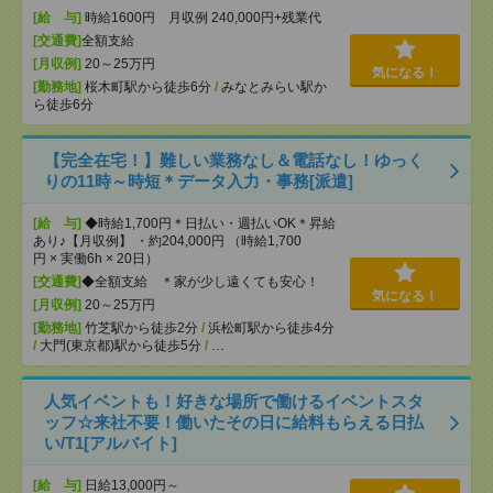
[給 与]
時給1600円 月収例 240,000円+残業代
[交通費]
全額支給
[月収例]
20～25万円
気になる！
[勤務地]
桜木町駅から徒歩6分
/
みなとみらい駅か
ら徒歩6分
【完全在宅！】難しい業務なし＆電話なし！ゆっく
りの11時～時短＊データ入力・事務[派遣]
[給 与]
◆時給1,700円＊日払い・週払いOK＊昇給
あり♪【月収例】 ・約204,000円 （時給1,700
円 × 実働6h × 20日）
[交通費]
◆全額支給 ＊家が少し遠くても安心！
気になる！
[月収例]
20～25万円
[勤務地]
竹芝駅から徒歩2分
/
浜松町駅から徒歩4分
/
大門(東京都)駅から徒歩5分
/
…
人気イベントも！好きな場所で働けるイベントスタ
ッフ☆来社不要！働いたその日に給料もらえる日払
い/T1[アルバイト]
[給 与]
日給13,000円～