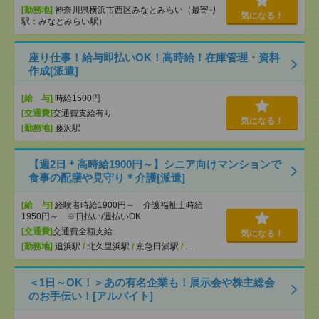
[勤務地]
神奈川県横浜市西区みなとみらい（最寄り
気になる！
駅：みなとみらい駅）
座り仕事！給与即払いOK！高時給！在庫管理・資料
作成[派遣]
[給 与]
時給1500円
[交通費]
交通費支給有り
気になる！
[勤務地]
藤沢駅
【週2日＊高時給1900円～】シニア向けマンションで
食事の配膳や見守り＊介護[派遣]
[給 与]
経験者時給1900円～ 介護福祉士時給
1950円～ ※日払い/週払いOK
[交通費]
交通費全額支給
気になる！
[勤務地]
追浜駅
/
北久里浜駅
/
京急田浦駅
/
…
＜1日～OK！＞あの有名企業も！展示会や株主総会
のお手伝い！[アルバイト]