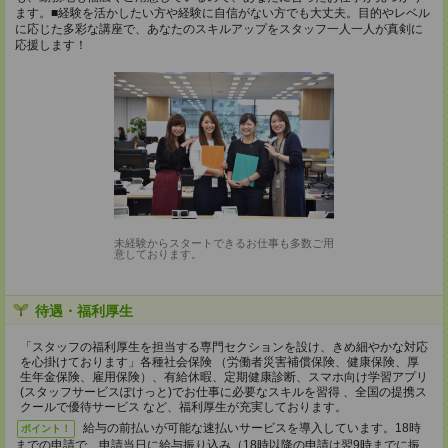
ます。■経験を活かしたい方や経験に自信がない方でも大丈夫。目的やレベル
に応じた多彩な講座で、あなたのスキルアップをスタッフ一人一人が真剣に
応援します！
未経験からスタートできるお仕事も多数ご用
意しております。
待遇・福利厚生
「スタッフの福利厚生を担当する専門セクションを設け、きめ細やかな対応
を心掛けております」各種社会保険 （労働者災害補償保険、健康保険、厚
生年金保険、雇用保険）、有給休暇、定期健康診断、スマホ向け学習アプリ
(スタッフサービスぽけっと)でお仕事に必要なスキルを習得 、全国の提携ス
クールで優待サービス など、福利厚生が充実しております。
給与の前払いが可能な速払いサービスを導入しています。18時
ポイント！
までの申請で、申請当日に給与振り込み（18時以降の申請は翌9時までに振