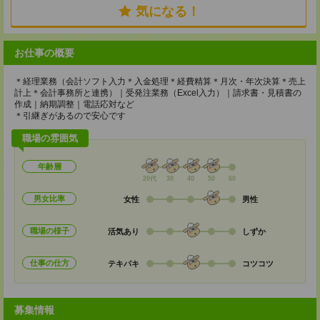
気になる！
お仕事の概要
＊経理業務（会計ソフト入力＊入金処理＊経費精算＊月次・年次決算＊売上
計上＊会計事務所と連携）｜受発注業務（Excel入力）｜請求書・見積書の
作成｜納期調整｜電話応対など
＊引継ぎがあるので安心です
職場の雰囲気
年齢層
20代
30
40
50
60
男女比率
女性
男性
職場の様子
活気あり
しずか
仕事の仕方
テキパキ
コツコツ
募集情報