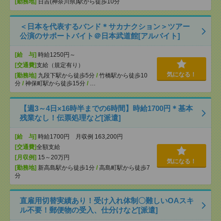
[勤務地]
日吉(神奈川県)駅から徒歩10分
＜日本を代表するバンド＊サカナクション＞ツアー
公演のサポートバイト＠日本武道館[アルバイト]
[給 与]
時給1250円～
[交通費]
支給（規定有り）
気になる！
[勤務地]
九段下駅から徒歩5分
/
竹橋駅から徒歩10
分
/
神保町駅から徒歩15分
/
…
【週3～4日×16時半までの6時間】時給1700円＊基本
残業なし！伝票処理など[派遣]
[給 与]
時給1700円 月収例 163,200円
[交通費]
全額支給
[月収例]
15～20万円
気になる！
[勤務地]
新高島駅から徒歩1分
/
高島町駅から徒歩7
分
直雇用切替実績あり！受け入れ体制〇難しいOAスキ
ル不要！郵便物の受入、仕分けなど[派遣]