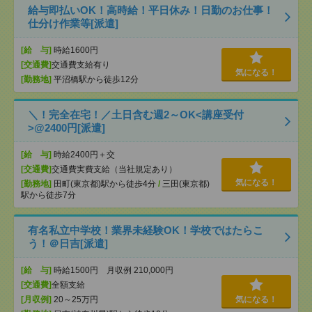
給与即払いOK！高時給！平日休み！日勤のお仕事！
仕分け作業等[派遣]
[給 与]
時給1600円
[交通費]
交通費支給有り
気になる！
[勤務地]
平沼橋駅から徒歩12分
＼！完全在宅！／土日含む週2～OK<講座受付
>@2400円[派遣]
[給 与]
時給2400円＋交
[交通費]
交通費実費支給（当社規定あり）
気になる！
[勤務地]
田町(東京都)駅から徒歩4分
/
三田(東京都)
駅から徒歩7分
有名私立中学校！業界未経験OK！学校ではたらこ
う！＠日吉[派遣]
[給 与]
時給1500円 月収例 210,000円
[交通費]
全額支給
[月収例]
20～25万円
気になる！