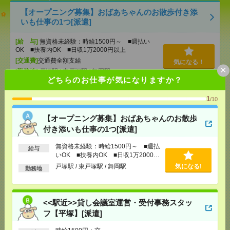
【オープニング募集】おばあちゃんのお散歩付き添
いも仕事の1つ[派遣]
[給 与]
無資格未経験：時給1500円～ ■週払い
OK ■扶養内OK ■日収1万2000円以上
[交通費]
交通費全額支給
気になる！
×
[勤務地]
戸塚駅
/
東戸塚駅
/
舞岡駅
どちらのお仕事が気になりますか？
<<駅近>>貸し会議室運営・受付事務スタッフ【平
1
/10
塚】[派遣]
【オープニング募集】おばあちゃんのお散歩
[給 与]
時給1500円＋交
付き添いも仕事の1つ[派遣]
[交通費]
交通費実費支給（当社規定あり）
気になる！
無資格未経験：時給1500円～ ■週払
[勤務地]
平塚駅から徒歩3分
給与
いOK ■扶養内OK ■日収1万2000円
以上
戸塚駅 / 東戸塚駅 / 舞岡駅
気になる!
勤務地
時給1950円！17時まで＊残業ほぼなし▼車通勤OK＊
東戸塚での総務事務[派遣]
<<駅近>>貸し会議室運営・受付事務スタッ
[給 与]
時給1950円 月収例 27万円 時給1950円×
実働7h×週5日×4週 ※月収例を保証するものではあ
フ【平塚】[派遣]
りません。※給与即受取りサービス利用可（利用条
件有）