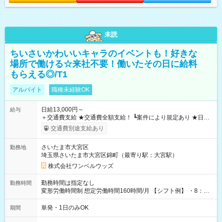
未読
ちいさいかわいいキャラのイベントも！好きな
場所で働ける☆来社不要！働いたその日に給料
もらえる◎/T1
アルバイト
職種未経験OK
日給13,000円～
給与
＋交通費支給 ★交通費全額支給！ ┗案件により規定あり ★日払
いOK！（規定あり） ┗働いたその日に現金GET♪ お仕事後はコ
交通費別途支給あり
ンビニATMから 日払い分を引き落とせます！ 【試用期間】試
用期間なし
さいたま市大宮区
勤務地
埼玉県さいたま市大宮区錦町（最寄り駅：大宮駅）
株式会社ワンベルウッズ
勤務時間は指定なし
勤務時間
変形労働時間制 想定労働時間160時間/月 【シフト例】 ・8：00
～21：00
単発・1日のみOK
期間