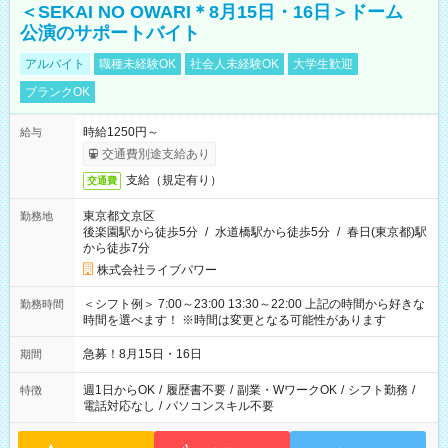
＜SEKAI NO OWARI＊8月15日・16日＞ドーム
公演のサポートバイト
アルバイト
職種未経験OK
社会人未経験OK
大学生歓迎
ブランクOK
時給1250円～
給与
交通費別途支給あり
支給（規定有り）
交通費
東京都文京区
勤務地
後楽園駅から徒歩5分
/
水道橋駅から徒歩5分
/
春日(東京都)駅
から徒歩7分
株式会社ライブパワー
＜シフト例＞ 7:00～23:00 13:30～22:00 上記の時間から好きな
勤務時間
時間を選べます！ ※時間は変更となる可能性があります
急募！8月15日・16日
期間
週1日からOK
/
履歴書不要
/
副業・WワークOK
/
シフト勤務
/
特徴
電話対応なし
/
パソコンスキル不要