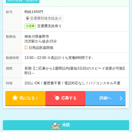
WEB登録・面接OK
時給1450円
給与
交通費別途支給あり
交通費支給有り
交通費
神奈川県秦野市
勤務地
渋沢駅から徒歩15分
日用品医薬関係
13:00～22:00 ※表記のうち実働8時間です。
勤務時間
長期【ご応募から1週間以内(最短2日目)のスピード就業が可能】
期間
即日～
日払いOK
/
履歴書不要
/
電話対応なし
/
パソコンスキル不要
特徴
気になる！
応募する
詳細へ
未読