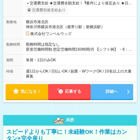
＋交通費支給 ★交通費全額支給！ ┗案件により規定あり ★日払
いOK！（規定あり） ┗働いたその日に現金GET♪ お仕事後はコ
交通費別途支給あり
ンビニATMから 日払い分を引き落とせます！ 【試用期間】試
用期間なし
横浜市港北区
勤務地
神奈川県横浜市港北区（最寄り駅：新横浜駅）
株式会社ワンベルウッズ
勤務時間は指定なし
勤務時間
変形労働時間制 想定労働時間160時間/月 【シフト例】 ・8：00
～21：00
単発・1日のみOK
期間
週1日からOK / 日払いOK / 副業・WワークOK / 10名以上の大量
特徴
募集
気になる！
応募する
詳細へ
未読
スピードよりも丁寧に！未経験OK！作業はカン
タン×完全座り