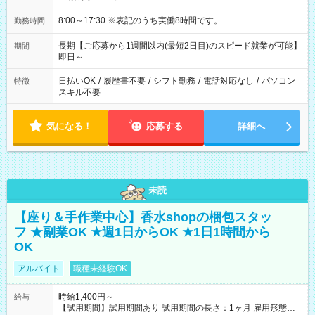
8:00～17:30 ※表記のうち実働8時間です。
勤務時間
長期【ご応募から1週間以内(最短2日目)のスピード就業が可能】
期間
即日～
日払いOK
/
履歴書不要
/
シフト勤務
/
電話対応なし
/
パソコン
特徴
スキル不要
気になる！
応募する
詳細へ
未読
【座り＆手作業中心】香水shopの梱包スタッ
フ ★副業OK ★週1日からOK ★1日1時間から
OK
アルバイト
職種未経験OK
時給1,400円～
給与
【試用期間】試用期間あり 試用期間の長さ：1ヶ月 雇用形態、