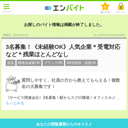
0
メニュー
気になる！
ログイン
お探しのバイト情報は掲載が終了しました。
掲載日 :2026
/
06
/
20
No.SSKCS2504396893
3名募集！《未経験OK》人気企業＊受電対応
など＊残業ほとんどなし
派遣
職種未経験OK
ブランクOK
WEB登録・面接OK
質問しやすく、社員の方から教えてもらえる！複数
名の大募集です！
《サービス関連会社》3名募集！駅からスグの職場！オフィスカジ
...
もっとみる
あなたの閲覧履歴からのオススメ