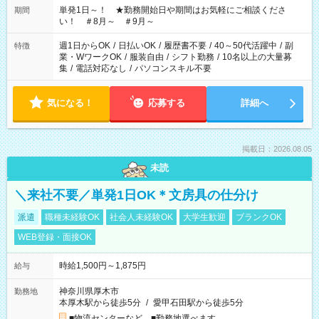
単発1日～！ ★勤務開始日や期間はお気軽にご相談くださ
期間
い！ ＃8月～ ＃9月～
週1日からOK
/
日払いOK
/
履歴書不要
/
40～50代活躍中
/
副
特徴
業・WワークOK
/
服装自由
/
シフト勤務
/
10名以上の大量募
集
/
電話対応なし
/
パソコンスキル不要
気になる！
応募する
詳細へ
掲載日：2026.08.05
未読
＼来社不要／単発1日OK＊文房具の仕分け
派遣
職種未経験OK
社会人未経験OK
大学生歓迎
ブランクOK
WEB登録・面接OK
時給1,500円～1,875円
給与
神奈川県厚木市
勤務地
本厚木駅から徒歩5分
/
愛甲石田駅から徒歩5分
■物流センターなど ■勤務地選べます