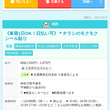
気になる！
応募する
詳細へ
掲載日：2026.08.07
未読
《単発1日OK！日払い可》＊チラシのモクモク
シール貼り
派遣
職種未経験OK
社会人未経験OK
大学生歓迎
ブランクOK
WEB登録・面接OK
時給1,500円～1,875円
給与
交通費別途支給あり
■ 交通費規定内支給 ※派遣先による
交通費
神奈川県平塚市
勤務地
平塚駅から徒歩5分
■物流センターなど ■勤務地選べます
＜1日3時間～OK！＞ ▼ 例えば… ▼ 15:00～18:00 15:00～
勤務時間
22:00 17:00～22:00 など こちら以外の時間もお気軽にご相談く
ださい！