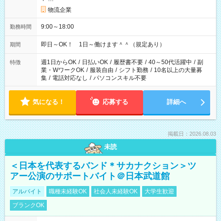
物流企業
9:00～18:00
勤務時間
即日～OK！ 1日～働けます＾＾（規定あり）
期間
週1日からOK
/
日払いOK
/
履歴書不要
/
40～50代活躍中
/
副
特徴
業・WワークOK
/
服装自由
/
シフト勤務
/
10名以上の大量募
集
/
電話対応なし
/
パソコンスキル不要
気になる！
応募する
詳細へ
掲載日：2026.08.03
未読
＜日本を代表するバンド＊サカナクション＞ツ
アー公演のサポートバイト＠日本武道館
アルバイト
職種未経験OK
社会人未経験OK
大学生歓迎
ブランクOK