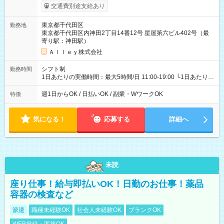
給与は本採用時と同じです。
交通費別途支給あり
東京都千代田区
勤務地
東京都千代田区内神田2丁目14番12号 星屋第六ビル402号（最
寄り駅：神田駅）
Ａｌｌｅｙ株式会社
シフト制
勤務時間
1日あたりの実働時間：最大5時間/日 11:00-19:00 └1日あたりの
実働時間：1-5時間 └上記の時間帯内であれば、いつでも勤務可
能！ └平日・土曜日の中で、お好きな曜日でご勤務いただけま
週1日からOK / 日払いOK / 副業・WワークOK
特徴
す！ 【シフト例】 ・11:00～14:00 ・16:30～19:00 ・13:00～
18:00 などのように、自由な働き方が可能なお仕事です！
気になる！
応募する
詳細へ
未読
座り仕事！給与即払いOK！日勤のお仕事！薬品
容器の検査など
派遣
職種未経験OK
社会人未経験OK
ブランクOK