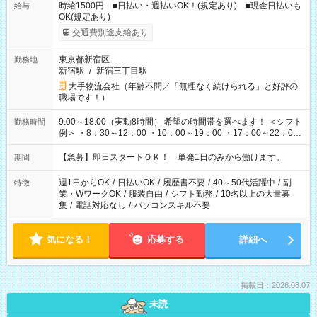
時給1500円 ■日払い・週払いOK！(規定あり) ■現金日払いも
給与
OK(規定あり)
交通費別途支給あり
東京都新宿区
勤務地
新宿駅
/
新宿三丁目駅
大手物流会社（年齢不問／「無理なく続けられる」と好評の
職場です！）
9:00～18:00（実動8時間） 希望の時間帯を選べます！ ＜シフト
勤務時間
例＞ ・8：30～12：00 ・10：00～19：00 ・17：00～22：00
・13：00～22：00 ・22：00～翌6：00 など
【急募】即日スタートＯＫ！ 単発1日のみから働けます。
期間
週1日からOK
/
日払いOK
/
履歴書不要
/
40～50代活躍中
/
副
特徴
業・WワークOK
/
服装自由
/
シフト勤務
/
10名以上の大量募
集
/
電話対応なし
/
パソコンスキル不要
気になる！
応募する
詳細へ
掲載日：2026.08.07
未読