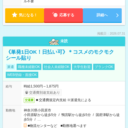
ル不要
気になる！
応募する
詳細へ
掲載日：2026.07.31
未読
《単発1日OK！日払い可》＊コスメのモクモク
シール貼り
派遣
職種未経験OK
社会人未経験OK
大学生歓迎
ブランクOK
WEB登録・面接OK
時給1,500円～1,875円
給与
交通費別途支給あり
■ 交通費規定内支給 ※派遣先による
交通費
神奈川県小田原市
勤務地
小田原駅から徒歩5分
/
鴨宮駅から徒歩5分
/
国府津駅から徒
歩5分
/
…
■物流センターなど ■勤務地選べます