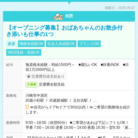
掲載日：2026.08.07
未読
【オープニング募集】おばあちゃんのお散歩付
き添いも仕事の1つ
派遣
職種未経験OK
社会人未経験OK
ブランクOK
WEB登録・面接OK
無資格未経験：時給1500円～ ■週払いOK ■扶養内OK ■日
給与
収1万2000円以上
交通費別途支給あり
交通費全額支給
交通費
川崎市中原区
勤務地
武蔵小杉駅
/
武蔵新城駅
/
元住吉駅
/
…
≪自宅からドアtoドアで30分以内！≫ご希望の勤務地を紹介
します。
9:00～18:00（休憩60分） ■ご希望があれば下記シフトもOK！
勤務時間
早番 7:00～16:00 遅番 10:00～19:00 夜勤 16:30～翌9:30 「家族
と休みを合わせたい」 「余裕を持って夕飯の準備がしたい」
「できれば残業はしたくない」 など、ご希望を教えてください