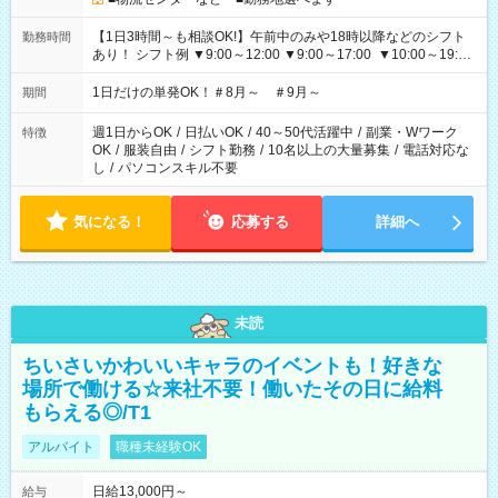
【1日3時間～も相談OK!】午前中のみや18時以降などのシフト
勤務時間
あり！ シフト例 ▼9:00～12:00 ▼9:00～17:00 ▼10:00～19:00
▼18:00～21:00
1日だけの単発OK！＃8月～ ＃9月～
期間
週1日からOK
/
日払いOK
/
40～50代活躍中
/
副業・Wワーク
特徴
OK
/
服装自由
/
シフト勤務
/
10名以上の大量募集
/
電話対応な
し
/
パソコンスキル不要
気になる！
応募する
詳細へ
未読
ちいさいかわいいキャラのイベントも！好きな
場所で働ける☆来社不要！働いたその日に給料
もらえる◎/T1
アルバイト
職種未経験OK
日給13,000円～
給与