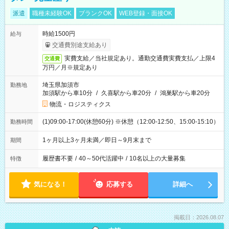
派遣
職種未経験OK
ブランクOK
WEB登録・面接OK
時給1500円
給与
交通費別途支給あり
実費支給／当社規定あり。通勤交通費実費支払／上限4
交通費
万円／月※規定あり
埼玉県加須市
勤務地
加須駅から車10分
/
久喜駅から車20分
/
鴻巣駅から車20分
物流・ロジスティクス
(1)09:00-17:00(休憩60分) ※休憩（12:00-12:50、15:00-15:10）
勤務時間
1ヶ月以上3ヶ月未満／即日～9月末まで
期間
履歴書不要
/
40～50代活躍中
/
10名以上の大量募集
特徴
気になる！
応募する
詳細へ
掲載日：2026.08.07