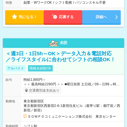
副業・WワークOK
/
シフト勤務
/
パソコンスキル不要
特徴
気になる！
応募する
詳細へ
未読
＜週3日・1日5h～OK＞データ入力＆電話対応
／ライフスタイルに合わせてシフトの相談OK！
アルバイト
職種未経験OK
時給1,880円～
給与
＜＜ 最高時給2280円 ＞＞ ■曜日加算 土日祝／09～22時→時給
＋400円 ■時間加算 月曜／09～12時→時給＋200円 月曜／17～
交通費別途支給あり
22時→時給＋200円 金曜／17～22時→時給＋400円 ■導入研
修・OJT研修時： 時給1780円（各加算給無）
東京都新宿区
勤務地
━━━━━━━━━━━━━━━ ■月収例 ◎ロングシフト（週3日×実7h） [1]
東京都新宿区西新宿2-6-1新宿住友ビル（最寄り駅：都庁前／西
金曜日収：15160円×4日＝60640円 [2]土曜日収：15960円×5日
新宿／新宿）
＝79800円 [3]日曜日収：15960円×5日＝79800円 [1]＋[2]＋[3]＝
月収22万240円 ◎ショートシフト（週3日×実5h） [1]月曜日収：
ＳＯＭＰＯコミュニケーションズ株式会社 東京センター
10400円×4日＝41600円 [2]金曜日収：11400円×4日＝45600円
[3]土曜日収：11400円×5日＝57000円 [1]＋[2]＋[3]＝月収14万
シフト制
勤務時間