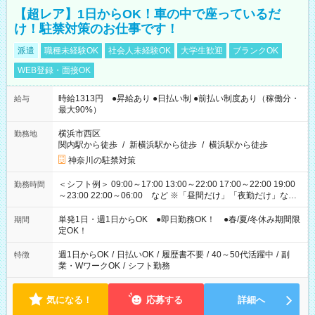
【超レア】1日からOK！車の中で座っているだ
け！駐禁対策のお仕事です！
派遣
職種未経験OK
社会人未経験OK
大学生歓迎
ブランクOK
WEB登録・面接OK
時給1313円 ●昇給あり ●日払い制 ●前払い制度あり（稼働分・
給与
最大90%）
横浜市西区
勤務地
関内駅から徒歩
/
新横浜駅から徒歩
/
横浜駅から徒歩
神奈川の駐禁対策
＜シフト例＞ 09:00～17:00 13:00～22:00 17:00～22:00 19:00
勤務時間
～23:00 22:00～06:00 など ※「昼間だけ」「夜勤だけ」など
の希望OK
単発1日・週1日からOK ●即日勤務OK！ ●春/夏/冬休み期間限
期間
定OK！
週1日からOK
/
日払いOK
/
履歴書不要
/
40～50代活躍中
/
副
特徴
業・WワークOK
/
シフト勤務
気になる！
応募する
詳細へ