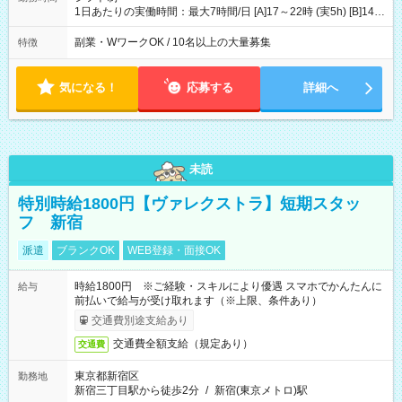
4200円 【試用期間】試用期間あり 試用期間の長さ：3ヶ月 ※ 雇
1日あたりの実働時間：最大7時間/日 [A]17～22時 (実5h) [B]14～
用形態と給与に、本採用時と異なる部分があります。 雇用形
22時 (実7h/休1h） ★週3～5日※土or日必須 ◎休日：平日メイン
態：本採用時と同じです。 給与：時給 1,780円以上 ※各加算給
※[B]OJT終了後要相談 ◎下記選択制 （1）曜日固定 週3～・土or
副業・WワークOK / 10名以上の大量募集
特徴
無
日必須 （2）月間シフト※規定 1ヶ月毎のシフト制 ※デビュー後
選択可 ▶ご確認 祝日/GW/年末年始等も シフト通りの出勤が必要
です
気になる！
応募する
詳細へ
未読
特別時給1800円【ヴァレクストラ】短期スタッ
フ 新宿
派遣
ブランクOK
WEB登録・面接OK
時給1800円 ※ご経験・スキルにより優遇 スマホでかんたんに
給与
前払いで給与が受け取れます（※上限、条件あり）
交通費別途支給あり
交通費全額支給（規定あり）
交通費
東京都新宿区
勤務地
新宿三丁目駅から徒歩2分
/
新宿(東京メトロ)駅