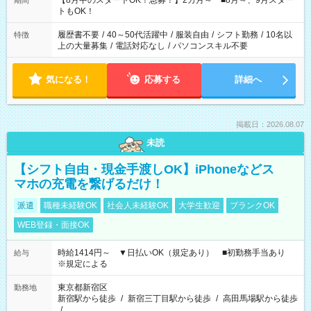
【8月中のスタートOK！急募！】2カ月～ ■8月～、9月スター
期間
ね。 ※Wワーク希望の方へ 今ご覧のお仕事で希望する勤務時間
トもOK！
と、もう1つのお仕事の勤務時間。 合計で週40時間を超える場
合は応募できません。
履歴書不要
/
40～50代活躍中
/
服装自由
/
シフト勤務
/
10名以
特徴
上の大量募集
/
電話対応なし
/
パソコンスキル不要
気になる！
応募する
詳細へ
掲載日：2026.08.07
未読
【シフト自由・現金手渡しOK】iPhoneなどス
マホの充電を繋げるだけ！
派遣
職種未経験OK
社会人未経験OK
大学生歓迎
ブランクOK
WEB登録・面接OK
時給1414円～ ▼日払いOK（規定あり） ■初勤務手当あり
給与
※規定による
東京都新宿区
勤務地
新宿駅から徒歩
/
新宿三丁目駅から徒歩
/
高田馬場駅から徒歩
/
…