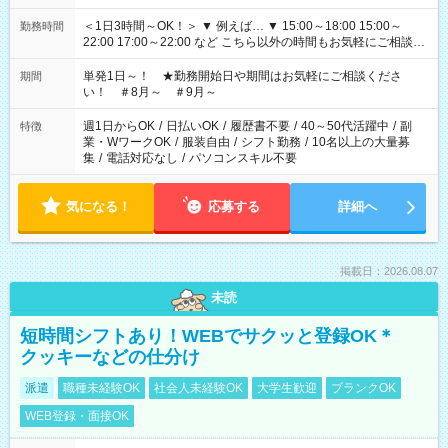
＜1日3時間～OK！＞ ▼ 例えば… ▼ 15:00～18:00 15:00～
勤務時間
22:00 17:00～22:00 など こちら以外の時間もお気軽にご相談く
ださい！
単発1日～！ ★勤務開始日や期間はお気軽にご相談くださ
期間
い！ ＃8月～ ＃9月～
週1日からOK
/
日払いOK
/
履歴書不要
/
40～50代活躍中
/
副
特徴
業・WワークOK
/
服装自由
/
シフト勤務
/
10名以上の大量募
集
/
電話対応なし
/
パソコンスキル不要
気になる！
応募する
詳細へ
掲載日：2026.08.07
未読
短時間シフトあり！WEBでサクッと登録OK＊
クッキーなどの仕分け
派遣
職種未経験OK
社会人未経験OK
大学生歓迎
ブランクOK
WEB登録・面接OK