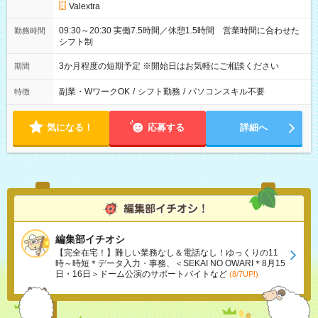
Valextra
09:30～20:30 実働7.5時間／休憩1.5時間 営業時間に合わせた
勤務時間
シフト制
3か月程度の短期予定 ※開始日はお気軽にご相談ください
期間
副業・WワークOK
/
シフト勤務
/
パソコンスキル不要
特徴
気になる！
応募する
詳細へ
編集部イチオシ
【完全在宅！】難しい業務なし＆電話なし！ゆっくりの11
時～時短＊データ入力・事務、＜SEKAI NO OWARI＊8月15
日・16日＞ドーム公演のサポートバイトなど
(8/7UP!)