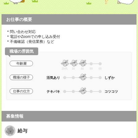
お仕事の概要
＊問い合わせ対応
＊電話やZoomでの申し込み受付
＊不備確認（発信業務）など
職場の雰囲気
年齢層
20代
30
40
50
60
職場の様子
活気あり
しずか
仕事の仕方
テキパキ
コツコツ
募集情報
給与