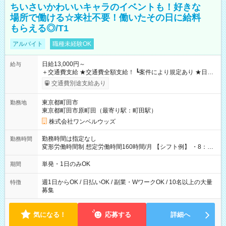
ちいさいかわいいキャラのイベントも！好きな
場所で働ける☆来社不要！働いたその日に給料
もらえる◎/T1
アルバイト
職種未経験OK
日給13,000円～
給与
＋交通費支給 ★交通費全額支給！ ┗案件により規定あり ★日払
いOK！（規定あり） ┗働いたその日に現金GET♪ お仕事後はコ
交通費別途支給あり
ンビニATMから 日払い分を引き落とせます！ 【試用期間】試
用期間なし
東京都町田市
勤務地
東京都町田市原町田（最寄り駅：町田駅）
株式会社ワンベルウッズ
勤務時間は指定なし
勤務時間
変形労働時間制 想定労働時間160時間/月 【シフト例】 ・8：00
～21：00
単発・1日のみOK
期間
週1日からOK / 日払いOK / 副業・WワークOK / 10名以上の大量
特徴
募集
気になる！
応募する
詳細へ