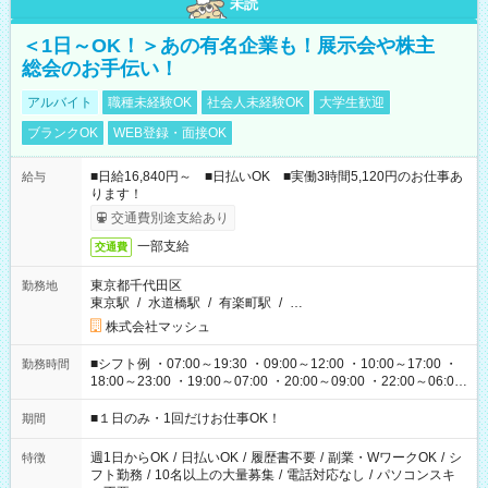
未読
＜1日～OK！＞あの有名企業も！展示会や株主
総会のお手伝い！
アルバイト
職種未経験OK
社会人未経験OK
大学生歓迎
ブランクOK
WEB登録・面接OK
■日給16,840円～ ■日払いOK ■実働3時間5,120円のお仕事あ
給与
ります！
交通費別途支給あり
一部支給
交通費
東京都千代田区
勤務地
東京駅
/
水道橋駅
/
有楽町駅
/
…
株式会社マッシュ
■シフト例 ・07:00～19:30 ・09:00～12:00 ・10:00～17:00 ・
勤務時間
18:00～23:00 ・19:00～07:00 ・20:00～09:00 ・22:00～06:00
etc ★最短で3時間で5,120円のお仕事から 15時間で2万円近く稼
げるお仕事も！ ご希望のお時間に合わせてご紹介！ ※シフトは
■１日のみ・1回だけお仕事OK！
期間
現場によって異なります。 ※勿論、休憩時間はあるのでご安心
ください！
週1日からOK
/
日払いOK
/
履歴書不要
/
副業・WワークOK
/
シ
特徴
フト勤務
/
10名以上の大量募集
/
電話対応なし
/
パソコンスキ