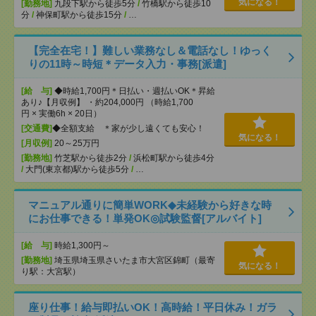
気になる！
[勤務地]
九段下駅から徒歩5分
/
竹橋駅から徒歩10
分
/
神保町駅から徒歩15分
/
…
【完全在宅！】難しい業務なし＆電話なし！ゆっく
りの11時～時短＊データ入力・事務[派遣]
[給 与]
◆時給1,700円＊日払い・週払いOK＊昇給
あり♪【月収例】 ・約204,000円 （時給1,700
円 × 実働6h × 20日）
[交通費]
◆全額支給 ＊家が少し遠くても安心！
気になる！
[月収例]
20～25万円
[勤務地]
竹芝駅から徒歩2分
/
浜松町駅から徒歩4分
/
大門(東京都)駅から徒歩5分
/
…
マニュアル通りに簡単WORK◆未経験から好きな時
にお仕事できる！単発OK◎試験監督[アルバイト]
[給 与]
時給1,300円～
[勤務地]
埼玉県埼玉県さいたま市大宮区錦町（最寄
気になる！
り駅：大宮駅）
座り仕事！給与即払いOK！高時給！平日休み！ガラ