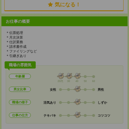
気になる！
お仕事の概要
＊伝票処理
＊月次決算
＊仕訳業務
＊請求書作成
＊ファイリングなど
＊引継ぎあり
職場の雰囲気
年齢層
20代
30
40
50
60
男女比率
女性
男性
職場の様子
活気あり
しずか
仕事の仕方
テキパキ
コツコツ