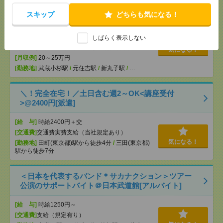
なく働ける[派遣]
スキップ
どちらも気になる！
[給 与]
日収3.2万円～（日勤時給1800円） ■月
収例25.9万円～（夜勤月8回勤務の場合）
しばらく表示しない
[交通費]
交通費全額支給 ■ガソリン代も全額支給
（規定あり） ■無料駐車場もご相談ください
気になる！
[月収例]
20～25万円
[勤務地]
武蔵小杉駅
/
元住吉駅
/
新丸子駅
/
…
＼！完全在宅！／土日含む週2～OK<講座受付
>@2400円[派遣]
[給 与]
時給2400円＋交
[交通費]
交通費実費支給（当社規定あり）
気になる！
[勤務地]
田町(東京都)駅から徒歩4分
/
三田(東京都)
駅から徒歩7分
＜日本を代表するバンド＊サカナクション＞ツアー
公演のサポートバイト＠日本武道館[アルバイト]
[給 与]
時給1250円～
[交通費]
支給（規定有り）