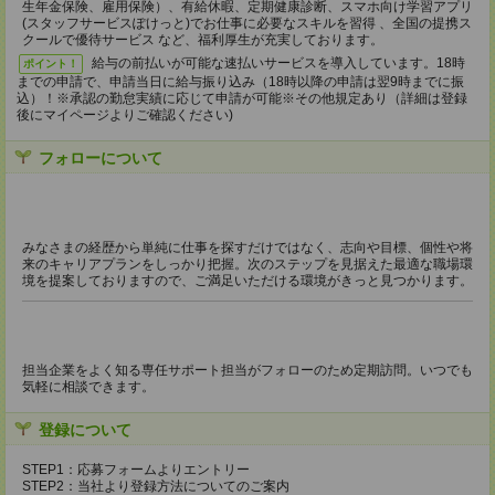
生年金保険、雇用保険）、有給休暇、定期健康診断、スマホ向け学習アプリ
(スタッフサービスぽけっと)でお仕事に必要なスキルを習得 、全国の提携ス
クールで優待サービス など、福利厚生が充実しております。
給与の前払いが可能な速払いサービスを導入しています。18時
ポイント！
までの申請で、申請当日に給与振り込み（18時以降の申請は翌9時までに振
込）！※承認の勤怠実績に応じて申請が可能※その他規定あり（詳細は登録
後にマイページよりご確認ください)
フォローについて
みなさまの経歴から単純に仕事を探すだけではなく、志向や目標、個性や将
来のキャリアプランをしっかり把握。次のステップを見据えた最適な職場環
境を提案しておりますので、ご満足いただける環境がきっと見つかります。
担当企業をよく知る専任サポート担当がフォローのため定期訪問。いつでも
気軽に相談できます。
登録について
STEP1：応募フォームよりエントリー
STEP2：当社より登録方法についてのご案内