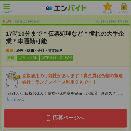
0
メニュー
気になる！
ログイン
NEW
掲載日 :2026
/
08
/
03
No.SSKCS2604374639
17時10分まで＊伝票処理など＊憧れの大手企
業＊車通勤可能
職種：
経理・財務・会計・英文経理
派遣
ブランクOK
WEB登録・面接OK
直接雇用の可能性があります！貴金属化合物の製造
会社！ランチスペース利用ＯＫです！
うれしい土日祝お休み！食堂や休憩室を完備した職場！派遣スタッ
...
もっとみる
応募ページへ