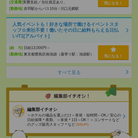
[交通費]
実費支給／当社規定あり。
気になる！
[勤務地]
赤羽駅からバス10分
/
川口元郷駅
人気イベントも！好きな場所で働けるイベントスタ
ッフ☆来社不要！働いたその日に給料もらえる日払
い/T1[アルバイト]
[給 与]
日給13,000円～
[勤務地]
東京都豊島区南池袋（最寄り駅：池袋駅）
気になる！
すべて見る
編集部イチオシ
＜ホテルの備品を運ぶだけ＞単発・短時間～OK／安心の
日給保障＊夜勤、＜単発＊1日～OK！＞コンサートなど
のグッズ販売スタッフ＊など
(8/6UP!)