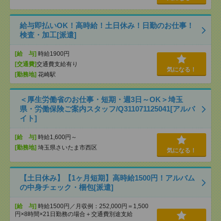
給与即払いOK！高時給！土日休み！日勤のお仕事！
検査・加工[派遣]
[給 与]
時給1900円
[交通費]
交通費支給有り
気になる！
[勤務地]
花崎駅
＜厚生労働省のお仕事・短期・週3日～OK＞埼玉
県・労働保険ご案内スタッフ/Q311071125041[アルバ
イト]
[給 与]
時給1,600円～
[勤務地]
埼玉県さいたま市西区
気になる！
【土日休み】【1ヶ月短期】高時給1500円！アルバム
の中身チェック・梱包[派遣]
[給 与]
時給1500円／月収例：252,000円＝1,500
円×8時間×21日勤務の場合＋交通費別途支給