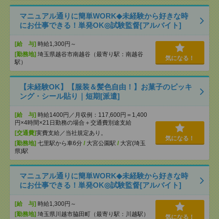
マニュアル通りに簡単WORK◆未経験から好きな時
にお仕事できる！単発OK◎試験監督[アルバイト]
[給 与]
時給1,300円～
[勤務地]
埼玉県越谷市南越谷（最寄り駅：南越谷
気になる！
駅）
【未経験OK】【服装＆髪色自由！】お菓子のピッキ
ング・シール貼り｜短期[派遣]
[給 与]
時給1400円／月収例：117,600円＝1,400
円×4時間×21日勤務の場合＋交通費別途支給
[交通費]
実費支給／当社規定あり。
気になる！
[勤務地]
七里駅から車6分
/
大宮公園駅
/
大宮(埼玉
県)駅
マニュアル通りに簡単WORK◆未経験から好きな時
にお仕事できる！単発OK◎試験監督[アルバイト]
[給 与]
時給1,300円～
[勤務地]
埼玉県川越市脇田町（最寄り駅：川越駅）
気になる！