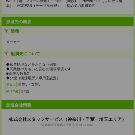
Word（図・フォーム活用）・Excel（関数）・PowerPoint（プレゼン編
集）・ACCESS（テーブル作成） #初めての派遣歓迎
派遣先の概要
業種
メーカー
配属先について
◆伝票処理などをおこなう部署
◆同業務の方もいる安心の職場環境です！
◆部署人数 8名
◆分煙（喫煙場所／専用室設定）
男性5・女性5
男女比
37歳
平均年齢
派遣会社情報
株式会社スタッフサービス（神奈川・千葉・埼玉エリア）
労働者派遣事業許可番号:派13-011061