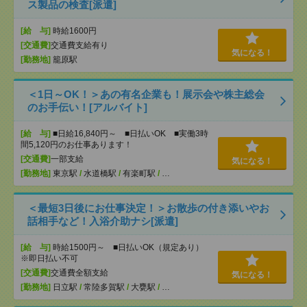
ス製品の検査[派遣]
[給 与]
時給1600円
[交通費]
交通費支給有り
気になる！
[勤務地]
籠原駅
＜1日～OK！＞あの有名企業も！展示会や株主総会
のお手伝い！[アルバイト]
[給 与]
■日給16,840円～ ■日払いOK ■実働3時
間5,120円のお仕事あります！
[交通費]
一部支給
気になる！
[勤務地]
東京駅
/
水道橋駅
/
有楽町駅
/
…
＜最短3日後にお仕事決定！＞お散歩の付き添いやお
話相手など！入浴介助ナシ[派遣]
[給 与]
時給1500円～ ■日払いOK（規定あり）
※即日払い不可
[交通費]
交通費全額支給
気になる！
[勤務地]
日立駅
/
常陸多賀駅
/
大甕駅
/
…