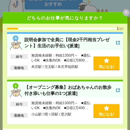
おすすめ
×
どちらのお仕事が気になりますか？
1
説明会参加で全員に【現金2千円相当プレゼント】生
/10
活のお手伝い[派遣]
説明会参加で全員に【現金2千円相当プレゼ
ント】生活のお手伝い[派遣]
[給 与]
無資格未経験：時給1350円～ ■週払い
OK ■扶養内OK ■日収1万800円以上
無資格未経験：時給1350円～ ■週払
[交通費]
交通費全額支給（ガソリン代もOK！）
給与
気になる！
いOK ■扶養内OK ■日収1万800円
[勤務地]
本庄駅
/
児玉駅
/
本庄早稲田駅
以上
本庄駅 / 児玉駅 / 本庄早稲田駅
気になる!
勤務地
【オープニング募集】おばあちゃんのお散歩付き添
いも仕事の1つ[派遣]
【オープニング募集】おばあちゃんのお散歩
付き添いも仕事の1つ[派遣]
[給 与]
無資格未経験：時給1300円～ ■週払い
OK ■扶養内OK ■日収1万400円以上
無資格未経験：時給1300円～ ■週払
給与
[交通費]
交通費全額支給（ガソリン代もOK！）
気になる！
いOK ■扶養内OK ■日収1万400円
[勤務地]
小山駅
/
間々田駅
/
思川駅
以上
小山駅 / 間々田駅 / 思川駅
気になる!
勤務地
入浴ナシ＊夜勤でゆったり見守りだけ＊週1日～無理