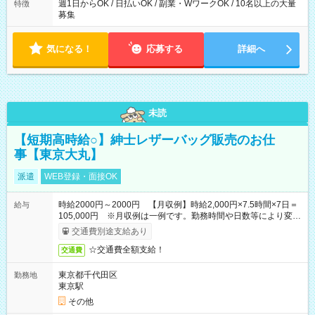
週1日からOK / 日払いOK / 副業・WワークOK / 10名以上の大量
特徴
募集
気になる！
応募する
詳細へ
未読
【短期高時給○】紳士レザーバッグ販売のお仕
事【東京大丸】
派遣
WEB登録・面接OK
時給2000円～2000円 【月収例】時給2,000円×7.5時間×7日＝
給与
105,000円 ※月収例は一例です。勤務時間や日数等により変動
いたします。
交通費別途支給あり
☆交通費全額支給！
交通費
東京都千代田区
勤務地
東京駅
その他