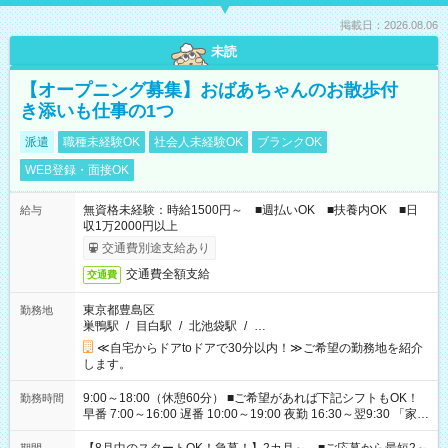
掲載日：2026.08.06
未読
【オープニング募集】おばあちゃんのお散歩付
き添いも仕事の1つ
派遣
職種未経験OK
社会人未経験OK
ブランクOK
WEB登録・面接OK
無資格未経験：時給1500円～ ■週払いOK ■扶養内OK ■日
給与
収1万2000円以上
交通費別途支給あり
交通費全額支給
交通費
東京都豊島区
勤務地
巣鴨駅
/
目白駅
/
北池袋駅
/
…
≪自宅からドアtoドアで30分以内！≫ご希望の勤務地を紹介
します。
9:00～18:00（休憩60分） ■ご希望があれば下記シフトもOK！
勤務時間
早番 7:00～16:00 遅番 10:00～19:00 夜勤 16:30～翌9:30 「家族
と休みを合わせたい」 「余裕を持って夕飯の準備がしたい」
「できれば残業はしたくない」 など、ご希望を教えてください