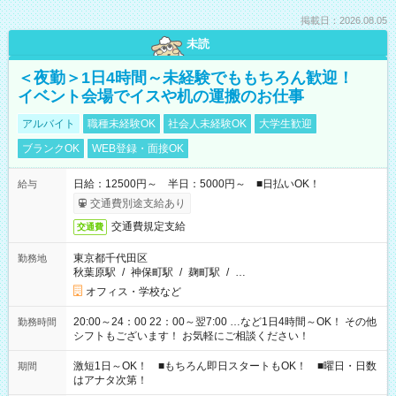
掲載日：2026.08.05
未読
＜夜勤＞1日4時間～未経験でももちろん歓迎！
イベント会場でイスや机の運搬のお仕事
アルバイト
職種未経験OK
社会人未経験OK
大学生歓迎
ブランクOK
WEB登録・面接OK
日給：12500円～ 半日：5000円～ ■日払いOK！
給与
交通費別途支給あり
交通費規定支給
交通費
東京都千代田区
勤務地
秋葉原駅
/
神保町駅
/
麹町駅
/
…
オフィス・学校など
20:00～24：00 22：00～翌7:00 …など1日4時間～OK！ その他
勤務時間
シフトもございます！ お気軽にご相談ください！
激短1日～OK！ ■もちろん即日スタートもOK！ ■曜日・日数
期間
はアナタ次第！