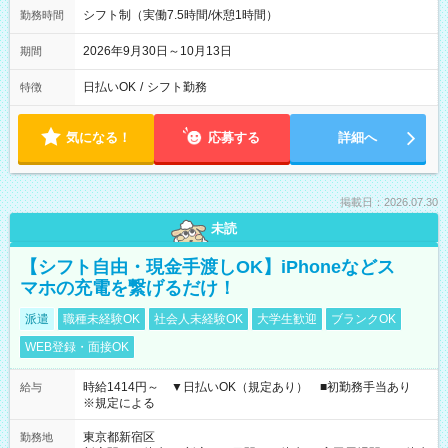
シフト制（実働7.5時間/休憩1時間）
勤務時間
2026年9月30日～10月13日
期間
日払いOK
/
シフト勤務
特徴
気になる！
応募する
詳細へ
掲載日：2026.07.30
未読
【シフト自由・現金手渡しOK】iPhoneなどス
マホの充電を繋げるだけ！
派遣
職種未経験OK
社会人未経験OK
大学生歓迎
ブランクOK
WEB登録・面接OK
時給1414円～ ▼日払いOK（規定あり） ■初勤務手当あり
給与
※規定による
東京都新宿区
勤務地