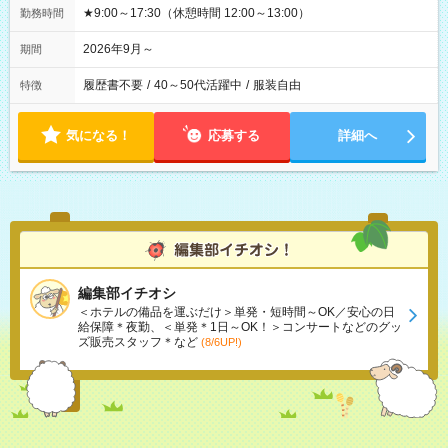
★9:00～17:30（休憩時間 12:00～13:00）
勤務時間
2026年9月～
期間
履歴書不要
/
40～50代活躍中
/
服装自由
特徴
気になる！
応募する
詳細へ
編集部イチオシ
＜ホテルの備品を運ぶだけ＞単発・短時間～OK／安心の日
給保障＊夜勤、＜単発＊1日～OK！＞コンサートなどのグッ
ズ販売スタッフ＊など
(8/6UP!)