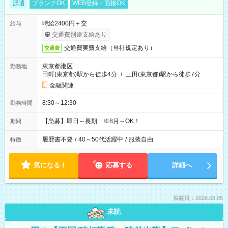
派遣
ブランクOK
WEB登録・面接OK
時給2400円＋交
給与
交通費別途支給あり
交通費実費支給（当社規定あり）
交通費
東京都港区
勤務地
田町(東京都)駅から徒歩4分
/
三田(東京都)駅から徒歩7分
金融関連
8:30～12:30
勤務時間
【急募】即日～長期 ※8月～OK！
期間
履歴書不要
/
40～50代活躍中
/
服装自由
特徴
気になる！
応募する
詳細へ
掲載日：2026.08.05
未読