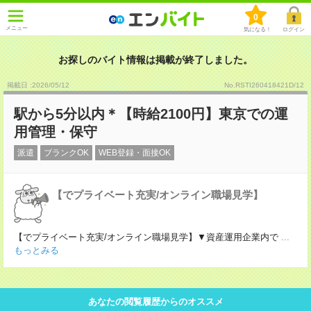
0
メニュー
気になる！
ログイン
お探しのバイト情報は掲載が終了しました。
掲載日 :2026
/
05
/
12
No.RSTI260418421D/12
駅から5分以内＊【時給2100円】東京での運
用管理・保守
派遣
ブランクOK
WEB登録・面接OK
【でプライベート充実/オンライン職場見学】
【でプライベート充実/オンライン職場見学】▼資産運用企業内で
...
もっとみる
あなたの閲覧履歴からのオススメ