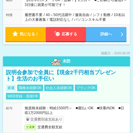
【8月中のスタートOK！急募！】2カ月～ ■ご応募から最短2～
期間
ね。 ※Wワーク希望の方へ 今ご覧のお仕事で希望する勤務時間
3日後に就業が可能です！
と、もう1つのお仕事の勤務時間。 合計で週40時間を超える場
合は応募できません。
履歴書不要
/
40～50代活躍中
/
服装自由
/
シフト勤務
/
10名以
特徴
上の大量募集
/
電話対応なし
/
パソコンスキル不要
気になる！
応募する
詳細へ
掲載日：2026.08.05
未読
説明会参加で全員に【現金2千円相当プレゼン
ト】生活のお手伝い
派遣
職種未経験OK
社会人未経験OK
ブランクOK
WEB登録・面接OK
無資格未経験：時給1500円～ ■週払いOK ■扶養内OK ■日
給与
収1万2000円以上
交通費別途支給あり
交通費全額支給
交通費