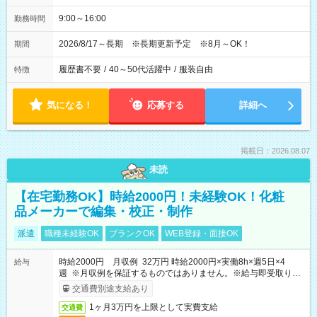
9:00～16:00
勤務時間
2026/8/17～長期 ※長期更新予定 ※8月～OK！
期間
履歴書不要
/
40～50代活躍中
/
服装自由
特徴
気になる！
応募する
詳細へ
掲載日：2026.08.07
未読
【在宅勤務OK】時給2000円！未経験OK！化粧
品メーカーで編集・校正・制作
派遣
職種未経験OK
ブランクOK
WEB登録・面接OK
時給2000円 月収例 32万円 時給2000円×実働8h×週5日×4
給与
週 ※月収例を保証するものではありません。※給与即受取りサ
ービス利用可（利用条件有）
交通費別途支給あり
1ヶ月3万円を上限として実費支給
交通費