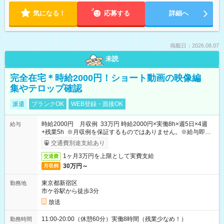
気になる！
応募する
詳細へ
掲載日：2026.08.07
未読
完全在宅＊時給2000円！ショート動画の映像編
集やテロップ確認
派遣
ブランクOK
WEB登録・面接OK
時給2000円 月収例 33万円 時給2000円×実働8h×週5日×4週
給与
+残業5h ※月収例を保証するものではありません。※給与即受
取りサービス利用可（利用条件有）
交通費別途支給あり
1ヶ月3万円を上限として実費支給
交通費
30万円～
月収例
東京都新宿区
勤務地
市ケ谷駅から徒歩3分
放送
11:00-20:00（休憩60分）実働8時間（残業少なめ！）
勤務時間