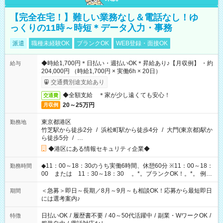
【完全在宅！】難しい業務なし＆電話なし！ゆ
っくりの11時～時短＊データ入力・事務
派遣
職種未経験OK
ブランクOK
WEB登録・面接OK
◆時給1,700円＊日払い・週払いOK＊昇給あり♪【月収例】 ・約
給与
204,000円 （時給1,700円 × 実働6h × 20日）
交通費別途支給あり
◆全額支給 ＊家が少し遠くても安心！
交通費
20～25万円
月収例
東京都港区
勤務地
竹芝駅から徒歩2分
/
浜松町駅から徒歩4分
/
大門(東京都)駅か
ら徒歩5分
/
…
◆港区にある情報セキュリティ企業◆
◆11：00～18：30のうち実働6時間、休憩60分 ※11：00～18：
勤務時間
00 または 11：30～18：30 。*。ブランクOK！。*。 例え
ば前職が、 在宅/財団法人/事務/コールセンター/受付/販売/カフェ
スタッフ スイーツ販売/ホテルフロント/化粧品販売/など 様々な
＜急募＞即日～長期／8月～9月～も相談OK！応募から最短即日
期間
業界から入社して活躍されています♪
には選考案内♪
日払いOK
/
履歴書不要
/
40～50代活躍中
/
副業・WワークOK
/
特徴