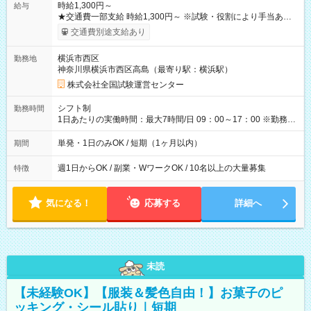
時給1,300円～
給与
★交通費一部支給 時給1,300円～ ※試験・役割により手当あり
※勤務回数により昇給あり 【即給（前払い）オプションあ
交通費別途支給あり
り！】 希望される場合、勤務から1週間ほどで給与の一部を受け
取れます。 ※手数料418円がかかります。 【過去試験日の収入
横浜市西区
勤務地
例】 ・河合塾模擬試験 8:30～17:30（休憩1時間） 時給1,300円
神奈川県横浜市西区高島（最寄り駅：横浜駅）
×8時間＝日収10,400円＋交通費 ※当日の役割により時給＋100
円の場合あり ・国家試験 7:00～13:30（休憩なし） 時給1,300
株式会社全国試験運営センター
円（役割手当＋100円）×6時間＝日収8,400円＋交通費 【試用期
間】試用期間なし
シフト制
勤務時間
1日あたりの実働時間：最大7時間/日 09：00～17：00 ※勤務時
間は 試験により異なります。
単発・1日のみOK / 短期（1ヶ月以内）
期間
週1日からOK / 副業・WワークOK / 10名以上の大量募集
特徴
気になる！
応募する
詳細へ
未読
【未経験OK】【服装＆髪色自由！】お菓子のピ
ッキング・シール貼り｜短期