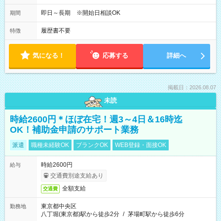
即日～長期 ※開始日相談OK
期間
履歴書不要
特徴
気になる！
応募する
詳細へ
掲載日：2026.08.07
未読
時給2600円＊ほぼ在宅！週3～4日＆16時迄
OK！補助金申請のサポート業務
派遣
職種未経験OK
ブランクOK
WEB登録・面接OK
時給2600円
給与
交通費別途支給あり
全額支給
交通費
東京都中央区
勤務地
八丁堀(東京都)駅から徒歩2分
/
茅場町駅から徒歩6分