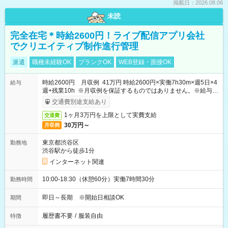
掲載日：2026.08.06
未読
完全在宅＊時給2600円！ライブ配信アプリ会社
でクリエイティブ制作進行管理
派遣
職種未経験OK
ブランクOK
WEB登録・面接OK
時給2600円 月収例 41万円 時給2600円×実働7h30m×週5日×4
給与
週+残業10h ※月収例を保証するものではありません。※給与即
受取りサービス利用可（利用条件有）
交通費別途支給あり
1ヶ月3万円を上限として実費支給
交通費
30万円～
月収例
東京都渋谷区
勤務地
渋谷駅から徒歩1分
インターネット関連
10:00-18:30（休憩60分）実働7時間30分
勤務時間
即日～長期 ※開始日相談OK
期間
履歴書不要
/
服装自由
特徴