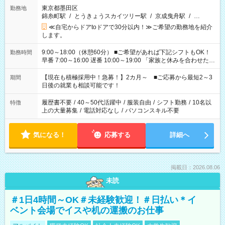
東京都墨田区
勤務地
錦糸町駅
/
とうきょうスカイツリー駅
/
京成曳舟駅
/
…
≪自宅からドアtoドアで30分以内！≫ご希望の勤務地を紹介
します。
9:00～18:00（休憩60分） ■ご希望があれば下記シフトもOK！
勤務時間
早番 7:00～16:00 遅番 10:00～19:00 「家族と休みを合わせた
い」 「余裕を持って夕飯の準備がしたい」 「できれば残業はし
たくない」 など、ご希望を教えてくださいね。 ※Wワーク希望
【現在も積極採用中！急募！】2カ月～ ■ご応募から最短2～3
期間
の方へ 今ご覧のお仕事で希望する勤務時間と、もう1つのお仕事
日後の就業も相談可能です！
の勤務時間。 合計で週40時間を超える場合は応募できません。
履歴書不要
/
40～50代活躍中
/
服装自由
/
シフト勤務
/
10名以
特徴
上の大量募集
/
電話対応なし
/
パソコンスキル不要
気になる！
応募する
詳細へ
掲載日：2026.08.06
未読
＃1日4時間～OK＃未経験歓迎！＃日払い＊イ
ベント会場でイスや机の運搬のお仕事