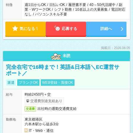
週1日からOK
/
日払いOK
/
履歴書不要
/
40～50代活躍中
/
副
特徴
業・WワークOK
/
シフト勤務
/
10名以上の大量募集
/
電話対応
なし
/
パソコンスキル不要
気になる！
応募する
詳細へ
掲載日：2026.08.05
未読
完全在宅で16時まで！英語&日本語＼EC運営サ
ポート／
派遣
ブランクOK
WEB登録・面接OK
時給2450円＋交
給与
交通費別途支給あり
出社時の通勤交通費支給
交通費
東京都港区
勤務地
六本木駅から徒歩3分
IT・Web・通信