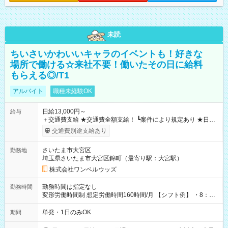
未読
ちいさいかわいいキャラのイベントも！好きな
場所で働ける☆来社不要！働いたその日に給料
もらえる◎/T1
アルバイト
職種未経験OK
日給13,000円～
給与
＋交通費支給 ★交通費全額支給！ ┗案件により規定あり ★日払
いOK！（規定あり） ┗働いたその日に現金GET♪ お仕事後はコ
交通費別途支給あり
ンビニATMから 日払い分を引き落とせます！ 【試用期間】試
用期間なし
さいたま市大宮区
勤務地
埼玉県さいたま市大宮区錦町（最寄り駅：大宮駅）
株式会社ワンベルウッズ
勤務時間は指定なし
勤務時間
変形労働時間制 想定労働時間160時間/月 【シフト例】 ・8：00
～21：00
単発・1日のみOK
期間