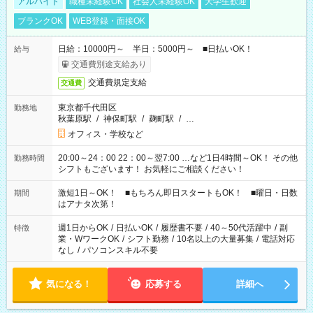
アルバイト
職種未経験OK
社会人未経験OK
大学生歓迎
ブランクOK
WEB登録・面接OK
日給：10000円～ 半日：5000円～ ■日払いOK！
給与
交通費別途支給あり
交通費規定支給
交通費
東京都千代田区
勤務地
秋葉原駅
/
神保町駅
/
麹町駅
/
…
オフィス・学校など
20:00～24：00 22：00～翌7:00 …など1日4時間～OK！ その他
勤務時間
シフトもございます！ お気軽にご相談ください！
激短1日～OK！ ■もちろん即日スタートもOK！ ■曜日・日数
期間
はアナタ次第！
週1日からOK
/
日払いOK
/
履歴書不要
/
40～50代活躍中
/
副
特徴
業・WワークOK
/
シフト勤務
/
10名以上の大量募集
/
電話対応
なし
/
パソコンスキル不要
気になる！
応募する
詳細へ