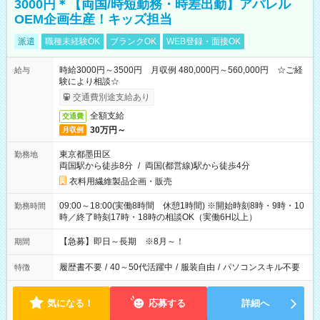
3000円＊【両国/時短勤務・時差出勤】アパレル
OEM企画生産！キッズ担当
派遣
職種未経験OK
ブランクOK
WEB登録・面接OK
時給3000円～3500円 月収例 480,000円～560,000円 ☆ご経
給与
験により相談☆
交通費別途支給あり
全額支給
交通費
30万円～
月収例
東京都墨田区
勤務地
両国駅から徒歩8分
/
両国(都営線)駅から徒歩4分
衣料用繊維製品企画・販売
09:00～18:00(実働8時間 休憩1時間) ※開始時刻8時・9時・10
勤務時間
時／終了時刻17時・18時の相談OK（実働6H以上）
【急募】即日～長期 ※8月～！
期間
履歴書不要
/
40～50代活躍中
/
服装自由
/
パソコンスキル不要
特徴
気になる！
応募する
詳細へ