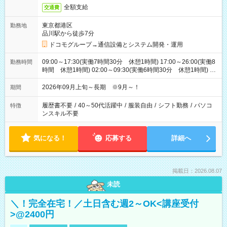
全額支給
交通費
東京都港区
勤務地
品川駅から徒歩7分
ドコモグループ→通信設備とシステム開発・運用
09:00～17:30(実働7時間30分 休憩1時間) 17:00～26:00(実働8
勤務時間
時間 休憩1時間) 02:00～09:30(実働6時間30分 休憩1時間) ※
日勤は就業時間1/夜勤は就業時間2.3を連続で行って頂きます
2026年09月上旬～長期 ※9月～！
期間
履歴書不要
/
40～50代活躍中
/
服装自由
/
シフト勤務
/
パソコ
特徴
ンスキル不要
気になる！
応募する
詳細へ
掲載日：2026.08.07
未読
＼！完全在宅！／土日含む週2～OK<講座受付
>@2400円