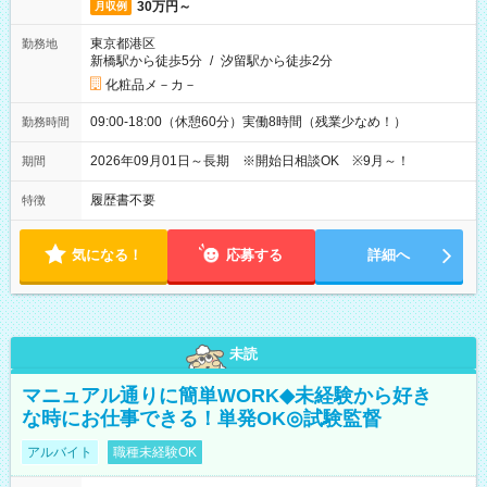
30万円～
月収例
東京都港区
勤務地
新橋駅から徒歩5分
/
汐留駅から徒歩2分
化粧品メ－カ－
09:00-18:00（休憩60分）実働8時間（残業少なめ！）
勤務時間
2026年09月01日～長期 ※開始日相談OK ※9月～！
期間
履歴書不要
特徴
気になる！
応募する
詳細へ
未読
マニュアル通りに簡単WORK◆未経験から好き
な時にお仕事できる！単発OK◎試験監督
アルバイト
職種未経験OK