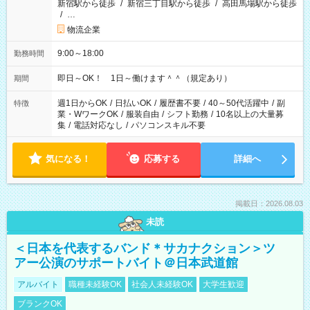
新宿駅から徒歩
/
新宿三丁目駅から徒歩
/
高田馬場駅から徒歩
/
…
物流企業
9:00～18:00
勤務時間
即日～OK！ 1日～働けます＾＾（規定あり）
期間
週1日からOK
/
日払いOK
/
履歴書不要
/
40～50代活躍中
/
副
特徴
業・WワークOK
/
服装自由
/
シフト勤務
/
10名以上の大量募
集
/
電話対応なし
/
パソコンスキル不要
気になる！
応募する
詳細へ
掲載日：2026.08.03
未読
＜日本を代表するバンド＊サカナクション＞ツ
アー公演のサポートバイト＠日本武道館
アルバイト
職種未経験OK
社会人未経験OK
大学生歓迎
ブランクOK