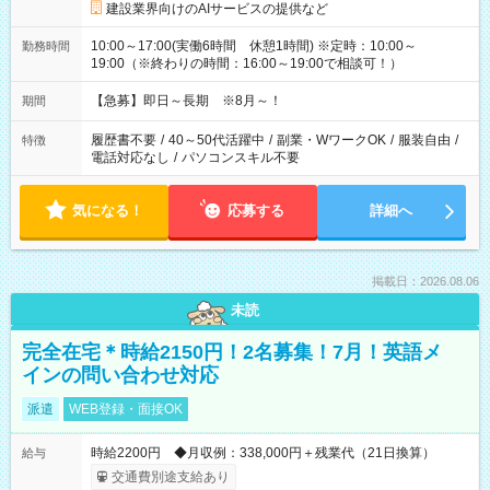
建設業界向けのAIサービスの提供など
10:00～17:00(実働6時間 休憩1時間) ※定時：10:00～
勤務時間
19:00（※終わりの時間：16:00～19:00で相談可！）
【急募】即日～長期 ※8月～！
期間
履歴書不要
/
40～50代活躍中
/
副業・WワークOK
/
服装自由
/
特徴
電話対応なし
/
パソコンスキル不要
気になる！
応募する
詳細へ
掲載日：2026.08.06
未読
完全在宅＊時給2150円！2名募集！7月！英語メ
インの問い合わせ対応
派遣
WEB登録・面接OK
時給2200円 ◆月収例：338,000円＋残業代（21日換算）
給与
交通費別途支給あり