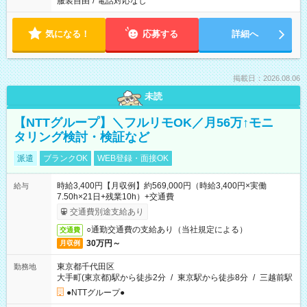
服装自由
/
電話対応なし
気になる！
応募する
詳細へ
掲載日：2026.08.06
未読
【NTTグループ】＼フルリモOK／月56万↑モニ
タリング検討・検証など
派遣
ブランクOK
WEB登録・面接OK
時給3,400円【月収例】約569,000円（時給3,400円×実働
給与
7.50h×21日+残業10h）+交通費
交通費別途支給あり
○通勤交通費の支給あり（当社規定による）
交通費
30万円～
月収例
東京都千代田区
勤務地
大手町(東京都)駅から徒歩2分
/
東京駅から徒歩8分
/
三越前駅
●NTTグループ●