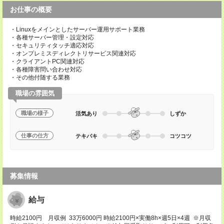
お仕事の概要
・Linuxをメインとしたサーバー運用サポート業務
・各種サーバー管理・設定対応
・セキュリティタッチ適応対応
・オンプレミスディレクトリサービス関連対応
・クライアントPC関連対応
・各種障害問い合わせ対応
・その他付随する業務
職場の雰囲気
職場の様子
活気あり
しずか
仕事の仕方
テキパキ
コツコツ
募集情報
給与
時給2100円 月収例 33万6000円 時給2100円×実働8h×週5日×4週 ※月収