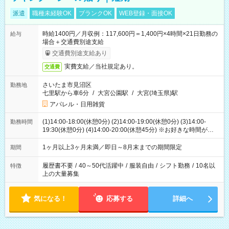
派遣
職種未経験OK
ブランクOK
WEB登録・面接OK
時給1400円／月収例：117,600円＝1,400円×4時間×21日勤務の
給与
場合＋交通費別途支給
交通費別途支給あり
実費支給／当社規定あり。
交通費
さいたま市見沼区
勤務地
七里駅から車6分
/
大宮公園駅
/
大宮(埼玉県)駅
アパレル・日用雑貨
(1)14:00-18:00(休憩0分) (2)14:00-19:00(休憩0分) (3)14:00-
勤務時間
19:30(休憩0分) (4)14:00-20:00(休憩45分) ※お好きな時間が選べ
ます
1ヶ月以上3ヶ月未満／即日～8月末までの期間限定
期間
履歴書不要
/
40～50代活躍中
/
服装自由
/
シフト勤務
/
10名以
特徴
上の大量募集
気になる！
応募する
詳細へ