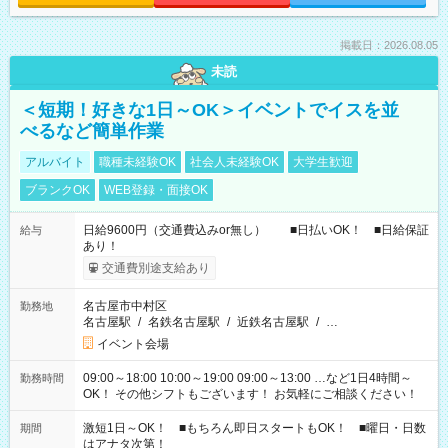
掲載日：2026.08.05
未読
＜短期！好きな1日～OK＞イベントでイスを並
べるなど簡単作業
アルバイト
職種未経験OK
社会人未経験OK
大学生歓迎
ブランクOK
WEB登録・面接OK
日給9600円（交通費込みor無し） ■日払いOK！ ■日給保証
給与
あり！
交通費別途支給あり
名古屋市中村区
勤務地
名古屋駅
/
名鉄名古屋駅
/
近鉄名古屋駅
/
…
イベント会場
09:00～18:00 10:00～19:00 09:00～13:00 …など1日4時間～
勤務時間
OK！ その他シフトもございます！ お気軽にご相談ください！
激短1日～OK！ ■もちろん即日スタートもOK！ ■曜日・日数
期間
はアナタ次第！