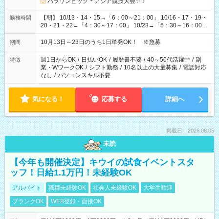
パラリンピック＊アジア競技大会✨！
【朝】 10/13・14・15→「6：00～21：00」 10/16・17・19・
勤務時間
20・21・22→「4：30～17：00」 10/23→「5：30～16：00」
【夕方】 10/16・17・19～21→「17：00～26：00」
10/22→「17：00～24：30」 10/23→「16：00～23：00」 ＊
10月13日～23日のうち1日単発OK！ ※急募
期間
勤務時間に関して、面談時にしっかりお伝えします！ 朝だ
け、夕方だけ、などもOKです！
週1日からOK
/
日払いOK
/
履歴書不要
/
40～50代活躍中
/
副
特徴
業・WワークOK
/
シフト勤務
/
10名以上の大量募集
/
電話対応
なし
/
パソコンスキル不要
気になる！
応募する
詳細へ
掲載日：2026.08.05
未読
【今年も開催決定】キウイの試食イベントスタ
ッフ！日給1.1万円！未経験OK
アルバイト
職種未経験OK
社会人未経験OK
大学生歓迎
ブランクOK
WEB登録・面接OK