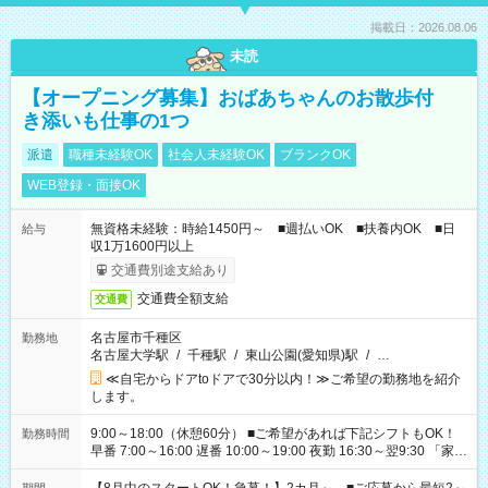
掲載日：2026.08.06
未読
【オープニング募集】おばあちゃんのお散歩付
き添いも仕事の1つ
派遣
職種未経験OK
社会人未経験OK
ブランクOK
WEB登録・面接OK
無資格未経験：時給1450円～ ■週払いOK ■扶養内OK ■日
給与
収1万1600円以上
交通費別途支給あり
交通費全額支給
交通費
名古屋市千種区
勤務地
名古屋大学駅
/
千種駅
/
東山公園(愛知県)駅
/
…
≪自宅からドアtoドアで30分以内！≫ご希望の勤務地を紹介
します。
9:00～18:00（休憩60分） ■ご希望があれば下記シフトもOK！
勤務時間
早番 7:00～16:00 遅番 10:00～19:00 夜勤 16:30～翌9:30 「家族
と休みを合わせたい」 「余裕を持って夕飯の準備がしたい」
「できれば残業はしたくない」 など、ご希望を教えてください