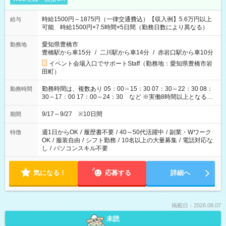
時給1500円～1875円（一律交通費込）【収入例】5.6万円以上
給与
可能 時給1500円×7.5時間×5日間（勤務日数により異なる）
愛知県豊橋市
勤務地
豊橋駅から車15分
/
二川駅から車14分
/
赤岩口駅から車10分
イベント会場入口でサポートStaff（勤務地：愛知県豊橋市岩
田町）
勤務時間は、複数あり 05：00～15：30 07：30～22：30 08：
勤務時間
30～17：00 17：00～24：30 など ※実働8時間以上となる勤
務もあります。 【休憩】60分+他休憩あり 交替で取得します。
安全面に配慮しこまめな休憩があります。
9/17～9/27 ※10日間
期間
週1日からOK
/
履歴書不要
/
40～50代活躍中
/
副業・Wワーク
特徴
OK
/
服装自由
/
シフト勤務
/
10名以上の大量募集
/
電話対応な
し
/
パソコンスキル不要
気になる！
応募する
詳細へ
掲載日：2026.08.07
未読