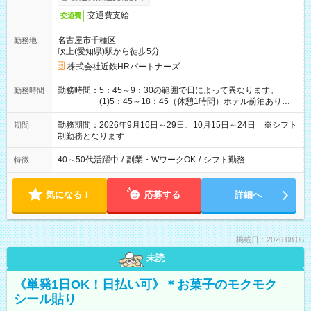
交通費支給
交通費
名古屋市千種区
勤務地
吹上(愛知県)駅から徒歩5分
株式会社近鉄HRパートナーズ
勤務時間：5：45～9：30の範囲で日によって異なります。
勤務時間
(1)5：45～18：45（休憩1時間）ホテル前泊あり！
(2)6：00～19：00（休憩1時間）ホテル前泊あり！
(3)6：45～19：45（休憩1時間） (4)7：
勤務期間：2026年9月16日～29日、10月15日～24日 ※シフト
期間
30～20：30（休憩1時間） (5)8：30～18：00（休憩
制勤務となります
1時間） (6)9：30～21：30（休憩1時間）
40～50代活躍中
/
副業・WワークOK
/
シフト勤務
特徴
気になる！
応募する
詳細へ
掲載日：2026.08.06
未読
《単発1日OK！日払い可》＊お菓子のモクモク
シール貼り