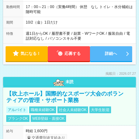
17：00～21：00（実働4時間） 休憩 なし トイレ・水分補給は
勤務時間
随時可能
10/2（金）1日だけ
期間
週1日からOK
/
履歴書不要
/
副業・WワークOK
/
服装自由
/
電
特徴
話対応なし
/
パソコンスキル不要
気になる！
応募する
詳細へ
掲載日：2026.07.27
未読
【吹上ホール】国際的なスポーツ大会のボラン
ティアの管理・サポート業務
アルバイト
職種未経験OK
社会人未経験OK
大学生歓迎
ブランクOK
WEB登録・面接OK
時給 1,600円
給与
交通費別途支給あり