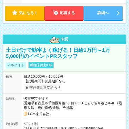
気になる！
応募する
詳細へ
未読
土日だけで効率よく稼げる！日給1万円～1万
5,000円のイベントPRスタッフ
アルバイト
職種未経験OK
日給10,000円～15,000円
給与
【試用期間】試用期間なし
交通費別途支給あり
名古屋市千種区
勤務地
愛知県名古屋市千種区今池3丁目12-21ほそぐち今池ビル4F（最
寄り駅：東山線/桜通線 今池駅）
LGM株式会社
シフト制
勤務時間
1日あたりの実働時間：最大8時間/日 実働4時間から