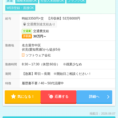
派遣
職種未経験OK
社会人未経験OK
ブランクOK
WEB登録・面接OK
時給3350円+交 【月収例】53万6000円
給与
交通費別途支給あり
交通費支給
交通費
30万円～
月収例
名古屋市中区
勤務地
伏見(愛知県)駅から徒歩5分
ソフトウェア会社
8:30～17:30（休憩:60分） ※残業少なめ
勤務時間
【急募】即日～長期 ※開始日ご相談ください！
期間
履歴書不要
/
40～50代活躍中
特徴
気になる！
応募する
詳細へ
掲載日：2026.08.07