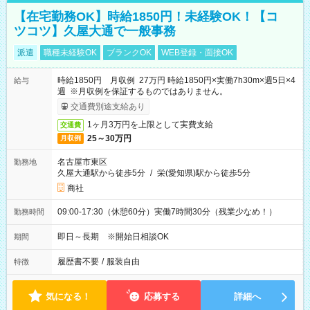
【在宅勤務OK】時給1850円！未経験OK！【コ
ツコツ】久屋大通で一般事務
派遣
職種未経験OK
ブランクOK
WEB登録・面接OK
時給1850円 月収例 27万円 時給1850円×実働7h30m×週5日×4
給与
週 ※月収例を保証するものではありません。
交通費別途支給あり
1ヶ月3万円を上限として実費支給
交通費
25～30万円
月収例
名古屋市東区
勤務地
久屋大通駅から徒歩5分
/
栄(愛知県)駅から徒歩5分
商社
09:00-17:30（休憩60分）実働7時間30分（残業少なめ！）
勤務時間
即日～長期 ※開始日相談OK
期間
履歴書不要
/
服装自由
特徴
気になる！
応募する
詳細へ