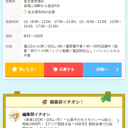
名古屋市港区
勤務地
金城ふ頭駅から徒歩5分
名古屋市内の企業
(1)（8:00～12:00、17:00～21:00） (2)（8:00～12:00、12:00～
勤務時間
16:00、17:00～21:00）
8/15～10/26
期間
週1日からOK
/
日払いOK
/
履歴書不要
/
40～50代活躍中
/
副
特徴
業・WワークOK
/
シフト勤務
/
電話対応なし
/
パソコンスキル
不要
気になる！
応募する
詳細へ
編集部イチオシ
《単発1日OK！日払い可》＊お菓子のモクモクシール貼り、
時給1900円！【アジア競技大会＊刈谷市】競技会場での設