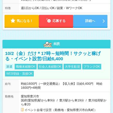
週1日からOK / 日払いOK / 副業・WワークOK
特徴
気になる！
応募する
詳細へ
未読
10/2（金）だけ＊17時～短時間！サクッと稼げ
る・イベント設営/日給6,400
派遣
職種未経験OK
社会人未経験OK
大学生歓迎
ブランクOK
WEB登録・面接OK
時給1600円（一律交通費込）【収入例】日給6,400円 時給
給与
1600円×4時間
愛知県豊川市
勤務地
国府(愛知県)駅から車9分
/
豊川駅から車19分
/
豊川稲荷駅か
ら車20
イベント会場で設営（勤務地：愛知県豊川市白鳥町）