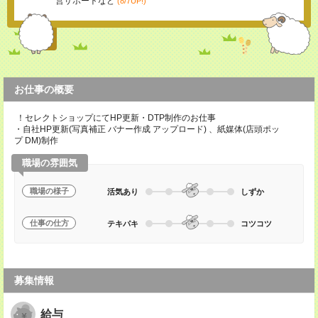
営サポートなど
(8/7UP!)
お仕事の概要
！セレクトショップにてHP更新・DTP制作のお仕事
・自社HP更新(写真補正 バナー作成 アップロード) 、紙媒体(店頭ポッ
プ DM)制作
職場の雰囲気
職場の様子
活気あり
しずか
仕事の仕方
テキパキ
コツコツ
募集情報
給与