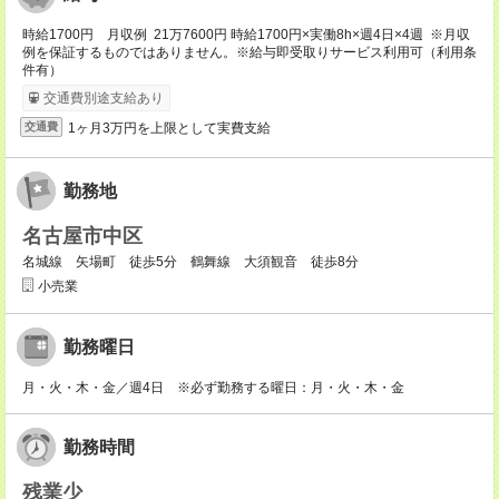
時給1700円 月収例 21万7600円 時給1700円×実働8h×週4日×4週 ※月収
例を保証するものではありません。※給与即受取りサービス利用可（利用条
件有）
交通費別途支給あり
1ヶ月3万円を上限として実費支給
交通費
勤務地
名古屋市中区
名城線 矢場町 徒歩5分 鶴舞線 大須観音 徒歩8分
小売業
勤務曜日
月・火・木・金／週4日 ※必ず勤務する曜日：月・火・木・金
勤務時間
残業少