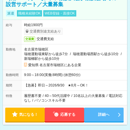
設営サポート／大量募集
派遣
職種未経験OK
WEB登録・面接OK
時給1900円
給与
交通費別途支給あり
交通費支給
交通費
名古屋市瑞穂区
勤務地
瑞穂運動場東駅から徒歩7分
/
瑞穂運動場西駅から徒歩10分
/
新瑞橋駅から徒歩10分
愛知県 名古屋市瑞穂区にある企業
9:00～18:00(実働:8時間) (休憩60分)
勤務時間
【急募】即日～2026/9/30 ★8月～OK！
期間
履歴書不要
/
40～50代活躍中
/
10名以上の大量募集
/
電話対応
特徴
なし
/
パソコンスキル不要
気になる！
応募する
詳細へ