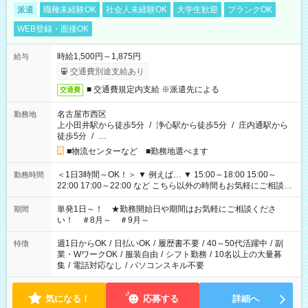
派遣
職種未経験OK
社会人未経験OK
大学生歓迎
ブランクOK
WEB登録・面接OK
時給1,500円～1,875円
給与
交通費別途支給あり
■ 交通費規定内支給 ※派遣先による
交通費
名古屋市西区
勤務地
上小田井駅から徒歩5分
/
浄心駅から徒歩5分
/
庄内通駅から
徒歩5分
/
…
■物流センターなど ■勤務地選べます
＜1日3時間～OK！＞ ▼ 例えば… ▼ 15:00～18:00 15:00～
勤務時間
22:00 17:00～22:00 など こちら以外の時間もお気軽にご相談く
ださい！
単発1日～！ ★勤務開始日や期間はお気軽にご相談くださ
期間
い！ ＃8月～ ＃9月～
週1日からOK
/
日払いOK
/
履歴書不要
/
40～50代活躍中
/
副
特徴
業・WワークOK
/
服装自由
/
シフト勤務
/
10名以上の大量募
集
/
電話対応なし
/
パソコンスキル不要
気になる！
応募する
詳細へ