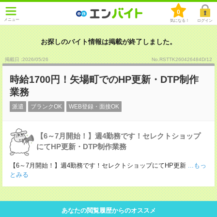
0
メニュー
気になる！
ログイン
お探しのバイト情報は掲載が終了しました。
掲載日 :2026
/
05
/
26
No.RSTTK260426484D/12
時給1700円！矢場町でのHP更新・DTP制作
業務
派遣
ブランクOK
WEB登録・面接OK
【6～7月開始！】週4勤務です！セレクトショップ
にてHP更新・DTP制作業務
【6～7月開始！】週4勤務です！セレクトショップにてHP更新
...もっ
とみる
あなたの閲覧履歴からのオススメ