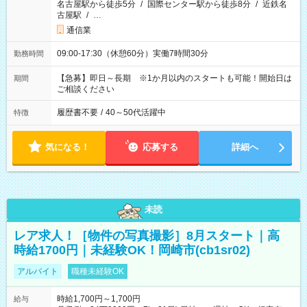
名古屋駅から徒歩5分
/
国際センター駅から徒歩8分
/
近鉄名
古屋駅
/
…
通信業
09:00-17:30（休憩60分）実働7時間30分
勤務時間
【急募】即日～長期 ※1か月以内のスタートも可能！開始日は
期間
ご相談ください
履歴書不要
/
40～50代活躍中
特徴
気になる！
応募する
詳細へ
未読
レア求人！［物件の写真撮影］8月スタート｜高
時給1700円｜未経験OK！岡崎市(cb1sr02)
アルバイト
職種未経験OK
時給1,700円～1,700円
給与