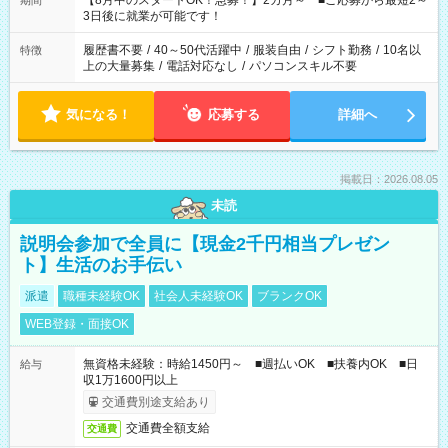
【8月中のスタートOK！急募！】2カ月～ ■ご応募から最短2～
期間
ね。 ※Wワーク希望の方へ 今ご覧のお仕事で希望する勤務時間
3日後に就業が可能です！
と、もう1つのお仕事の勤務時間。 合計で週40時間を超える場
合は応募できません。
履歴書不要
/
40～50代活躍中
/
服装自由
/
シフト勤務
/
10名以
特徴
上の大量募集
/
電話対応なし
/
パソコンスキル不要
気になる！
応募する
詳細へ
掲載日：2026.08.05
未読
説明会参加で全員に【現金2千円相当プレゼン
ト】生活のお手伝い
派遣
職種未経験OK
社会人未経験OK
ブランクOK
WEB登録・面接OK
無資格未経験：時給1450円～ ■週払いOK ■扶養内OK ■日
給与
収1万1600円以上
交通費別途支給あり
交通費全額支給
交通費