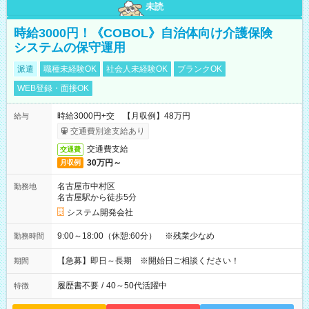
未読
時給3000円！《COBOL》自治体向け介護保険
システムの保守運用
派遣
職種未経験OK
社会人未経験OK
ブランクOK
WEB登録・面接OK
時給3000円+交 【月収例】48万円
給与
交通費別途支給あり
交通費支給
交通費
30万円～
月収例
名古屋市中村区
勤務地
名古屋駅から徒歩5分
システム開発会社
9:00～18:00（休憩:60分） ※残業少なめ
勤務時間
【急募】即日～長期 ※開始日ご相談ください！
期間
履歴書不要
/
40～50代活躍中
特徴