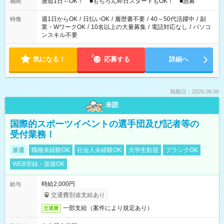
激短1日～OK！ ■もちろん即日スタートもOK！ ■急募
期間
週1日からOK
/
日払いOK
/
履歴書不要
/
40～50代活躍中
/
副
特徴
業・WワークOK
/
10名以上の大量募集
/
電話対応なし
/
パソコ
ンスキル不要
気になる！
応募する
詳細へ
掲載日：2026.08.06
未読
国際的スポーツイベントの選手団及び記者等の
受付業務！
派遣
職種未経験OK
社会人未経験OK
大学生歓迎
ブランクOK
WEB登録・面接OK
時給2,000円
給与
交通費別途支給あり
一部支給（案件により規定あり）
交通費