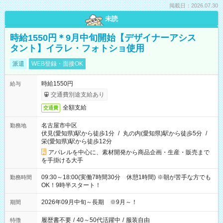
掲載日：2026.07.30
未読
時給1550円＊9月中旬開始【デザイナーアシス
タント】イラレ・フォトショ使用
派遣
WEB登録・面接OK
時給1550円
給与
交通費別途支給あり
全額支給
交通費
名古屋市中区
勤務地
伏見(愛知県)駅から徒歩1分
/
丸の内(愛知県)駅から徒歩5分
/
栄(愛知県)駅から徒歩12分
アパレルを中心に、素材開発から商品企画・生産・販売まで
を手掛ける大手
09:30～18:00(実働7時間30分 休憩1時間) ※朝が苦手な方でも
勤務時間
OK！9時半スタート！
2026年09月中旬～長期 ※9月～！
期間
履歴書不要
/
40～50代活躍中
/
服装自由
特徴