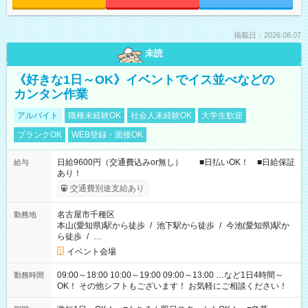
掲載日：2026.08.07
未読
《好きな1日～OK》イベントでイス並べなどの
カンタン作業
アルバイト
職種未経験OK
社会人未経験OK
大学生歓迎
ブランクOK
WEB登録・面接OK
日給9600円（交通費込みor無し） ■日払いOK！ ■日給保証
給与
あり！
交通費別途支給あり
名古屋市千種区
勤務地
本山(愛知県)駅から徒歩
/
池下駅から徒歩
/
今池(愛知県)駅か
ら徒歩
/
…
イベント会場
09:00～18:00 10:00～19:00 09:00～13:00 …など1日4時間～
勤務時間
OK！ その他シフトもございます！ お気軽にご相談ください！