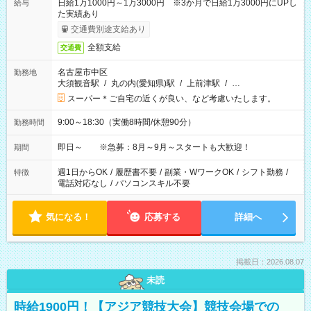
日給1万1000円～1万3000円 ※3か月で日給1万3000円にUPし
給与
た実績あり
交通費別途支給あり
全額支給
交通費
名古屋市中区
勤務地
大須観音駅
/
丸の内(愛知県)駅
/
上前津駅
/
…
スーパー＊ご自宅の近くが良い、など考慮いたします。
9:00～18:30（実働8時間/休憩90分）
勤務時間
即日～ ※急募：8月～9月～スタートも大歓迎！
期間
週1日からOK
/
履歴書不要
/
副業・WワークOK
/
シフト勤務
/
特徴
電話対応なし
/
パソコンスキル不要
気になる！
応募する
詳細へ
掲載日：2026.08.07
未読
時給1900円！【アジア競技大会】競技会場での