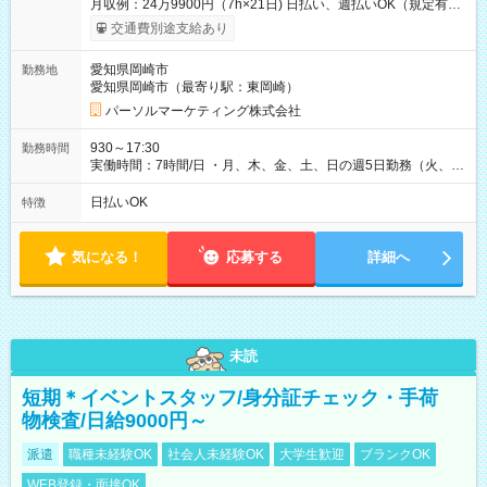
月収例：24万9900円（7h×21日) 日払い、週払いOK（規定有
り） 【試用期間】試用期間なし
交通費別途支給あり
愛知県岡崎市
勤務地
愛知県岡崎市（最寄り駅：東岡崎）
パーソルマーケティング株式会社
930～17:30
勤務時間
実働時間：7時間/日 ・月、木、金、土、日の週5日勤務（火、水
は固定休です／夏季、年末年始等、長期休暇有り！） ・ワンシ
フト！ 残業ほぼナシ（0～5h/月）
日払いOK
特徴
気になる！
応募する
詳細へ
未読
短期＊イベントスタッフ/身分証チェック・手荷
物検査/日給9000円～
派遣
職種未経験OK
社会人未経験OK
大学生歓迎
ブランクOK
WEB登録・面接OK