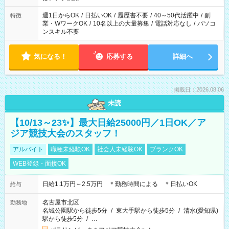
週1日からOK
/
日払いOK
/
履歴書不要
/
40～50代活躍中
/
副
特徴
業・WワークOK
/
10名以上の大量募集
/
電話対応なし
/
パソコ
ンスキル不要
気になる！
応募する
詳細へ
掲載日：2026.08.06
未読
【10/13～23✨】最大日給25000円／1日OK／ア
ジア競技大会のスタッフ！
アルバイト
職種未経験OK
社会人未経験OK
ブランクOK
WEB登録・面接OK
日給1.1万円～2.5万円 ＊勤務時間による ＊日払いOK
給与
名古屋市北区
勤務地
名城公園駅から徒歩5分
/
東大手駅から徒歩5分
/
清水(愛知県)
駅から徒歩5分
/
…