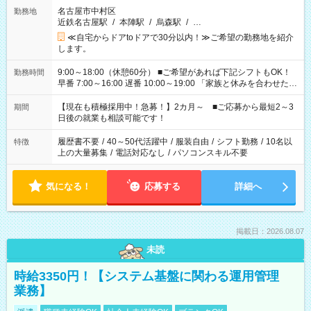
名古屋市中村区
勤務地
近鉄名古屋駅
/
本陣駅
/
烏森駅
/
…
≪自宅からドアtoドアで30分以内！≫ご希望の勤務地を紹介
します。
9:00～18:00（休憩60分） ■ご希望があれば下記シフトもOK！
勤務時間
早番 7:00～16:00 遅番 10:00～19:00 「家族と休みを合わせた
い」 「余裕を持って夕飯の準備がしたい」 「できれば残業はし
たくない」 など、ご希望を教えてくださいね。 ※Wワーク希望
【現在も積極採用中！急募！】2カ月～ ■ご応募から最短2～3
期間
の方へ 今ご覧のお仕事で希望する勤務時間と、もう1つのお仕事
日後の就業も相談可能です！
の勤務時間。 合計で週40時間を超える場合は応募できません。
履歴書不要
/
40～50代活躍中
/
服装自由
/
シフト勤務
/
10名以
特徴
上の大量募集
/
電話対応なし
/
パソコンスキル不要
気になる！
応募する
詳細へ
掲載日：2026.08.07
未読
時給3350円！【システム基盤に関わる運用管理
業務】