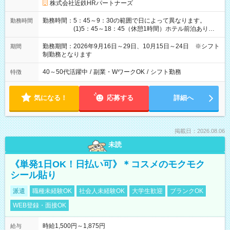
株式会社近鉄HRパートナーズ
勤務時間：5：45～9：30の範囲で日によって異なります。
勤務時間
(1)5：45～18：45（休憩1時間）ホテル前泊あり！
(2)6：00～19：00（休憩1時間）ホテル前泊あり！
(3)6：45～19：45（休憩1時間） (4)7：
勤務期間：2026年9月16日～29日、10月15日～24日 ※シフト
期間
30～20：30（休憩1時間） (5)8：30～18：00（休憩
制勤務となります
1時間） (6)9：30～21：30（休憩1時間）
40～50代活躍中
/
副業・WワークOK
/
シフト勤務
特徴
気になる！
応募する
詳細へ
掲載日：2026.08.06
未読
《単発1日OK！日払い可》＊コスメのモクモク
シール貼り
派遣
職種未経験OK
社会人未経験OK
大学生歓迎
ブランクOK
WEB登録・面接OK
時給1,500円～1,875円
給与