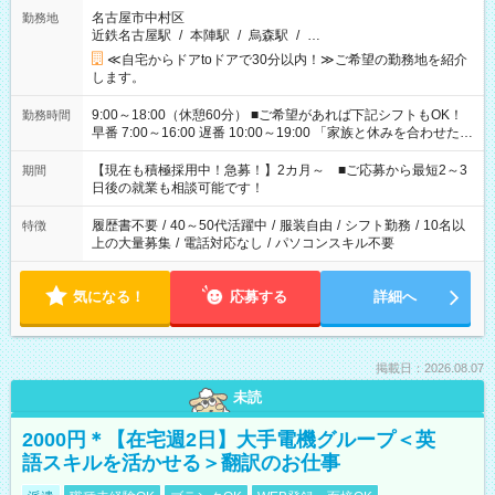
名古屋市中村区
勤務地
近鉄名古屋駅
/
本陣駅
/
烏森駅
/
…
≪自宅からドアtoドアで30分以内！≫ご希望の勤務地を紹介
します。
9:00～18:00（休憩60分） ■ご希望があれば下記シフトもOK！
勤務時間
早番 7:00～16:00 遅番 10:00～19:00 「家族と休みを合わせた
い」 「余裕を持って夕飯の準備がしたい」 「できれば残業はし
たくない」 など、ご希望を教えてくださいね。 ※Wワーク希望
【現在も積極採用中！急募！】2カ月～ ■ご応募から最短2～3
期間
の方へ 今ご覧のお仕事で希望する勤務時間と、もう1つのお仕事
日後の就業も相談可能です！
の勤務時間。 合計で週40時間を超える場合は応募できません。
履歴書不要
/
40～50代活躍中
/
服装自由
/
シフト勤務
/
10名以
特徴
上の大量募集
/
電話対応なし
/
パソコンスキル不要
気になる！
応募する
詳細へ
掲載日：2026.08.07
未読
2000円＊【在宅週2日】大手電機グループ＜英
語スキルを活かせる＞翻訳のお仕事