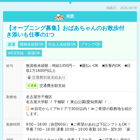
掲載日：2026.08.08
未読
【オープニング募集】おばあちゃんのお散歩付
き添いも仕事の1つ
派遣
職種未経験OK
社会人未経験OK
ブランクOK
WEB登録・面接OK
無資格未経験：時給1450円～ ■週払いOK ■扶養内OK ■日
給与
収1万1600円以上
交通費別途支給あり
交通費全額支給
交通費
名古屋市千種区
勤務地
名古屋大学駅
/
千種駅
/
東山公園(愛知県)駅
/
…
≪自宅からドアtoドアで30分以内！≫ご希望の勤務地を紹介
します。
9:00～18:00（休憩60分） ■ご希望があれば下記シフトもOK！
勤務時間
早番 7:00～16:00 遅番 10:00～19:00 夜勤 16:30～翌9:30 「家族
と休みを合わせたい」 「余裕を持って夕飯の準備がしたい」
「できれば残業はしたくない」 など、ご希望を教えてください