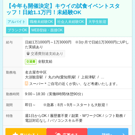
【今年も開催決定】キウイの試食イベントスタ
ッフ！日給1.1万円！未経験OK
アルバイト
職種未経験OK
社会人未経験OK
大学生歓迎
ブランクOK
WEB登録・面接OK
日給1万1000円～1万3000円 ※3か月で日給1万3000円にUPし
給与
た実績あり
交通費別途支給あり
全額支給
交通費
名古屋市中区
勤務地
大須観音駅
/
丸の内(愛知県)駅
/
上前津駅
/
…
スーパー＊ご自宅の近くが良い、など考慮いたします。
9:00～18:30（実働8時間/休憩90分）
勤務時間
即日～ ※急募：8月～9月～スタートも大歓迎！
期間
週1日からOK
/
履歴書不要
/
副業・WワークOK
/
シフト勤務
/
特徴
電話対応なし
/
パソコンスキル不要