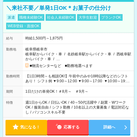
＼来社不要／単発1日OK＊お菓子の仕分け
派遣
職種未経験OK
社会人未経験OK
大学生歓迎
ブランクOK
WEB登録・面接OK
時給1,500円～1,875円
給与
岐阜県岐阜市
勤務地
岐阜駅からバイク・車
/
名鉄岐阜駅からバイク・車
/
西岐阜駅
からバイク・車
/
…
■物流センターなど ■勤務地選べます
【1日3時間～も相談OK!】午前中のみや18時以降などのシフト
勤務時間
あり！ シフト例 ▼9:00～12:00 ▼9:00～17:00 ▼10:00～19:00
▼18:00～21:00
1日だけの単発OK！＃8月～ ＃9月～
期間
週1日からOK
/
日払いOK
/
40～50代活躍中
/
副業・Wワーク
特徴
OK
/
服装自由
/
シフト勤務
/
10名以上の大量募集
/
電話対応な
し
/
パソコンスキル不要
気になる！
応募する
詳細へ