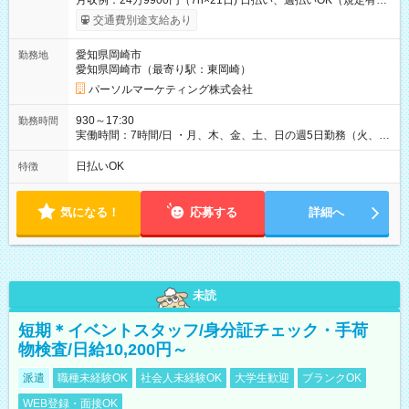
月収例：24万9900円（7h×21日) 日払い、週払いOK（規定有
り） 【試用期間】試用期間なし
交通費別途支給あり
愛知県岡崎市
勤務地
愛知県岡崎市（最寄り駅：東岡崎）
パーソルマーケティング株式会社
930～17:30
勤務時間
実働時間：7時間/日 ・月、木、金、土、日の週5日勤務（火、水
は固定休です／夏季、年末年始等、長期休暇有り！） ・ワンシ
フト！ 残業ほぼナシ（0～5h/月）
日払いOK
特徴
気になる！
応募する
詳細へ
未読
短期＊イベントスタッフ/身分証チェック・手荷
物検査/日給10,200円～
派遣
職種未経験OK
社会人未経験OK
大学生歓迎
ブランクOK
WEB登録・面接OK