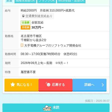
派遣
職種未経験OK
ブランクOK
WEB登録・面接OK
時給2000円 月収例 310,000円+残業代
給与
交通費別途支給あり
全額支給
交通費
30万円～
月収例
名古屋市千種区
勤務地
千種駅から徒歩2分
大手電機グループのソフトウェア開発会社
08:30～17:00(実働7時間45分 休憩45分)
勤務時間
2026年09月上旬～長期 ※9月～！
期間
履歴書不要
特徴
気になる！
応募する
詳細へ
掲載日：2026.08.07
未読