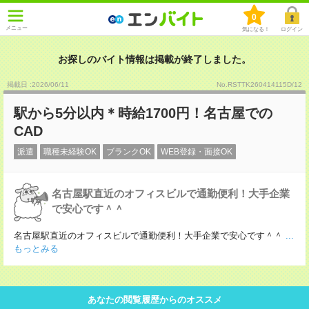
0
メニュー
気になる！
ログイン
お探しのバイト情報は掲載が終了しました。
掲載日 :2026
/
06
/
11
No.RSTTK260414115D/12
駅から5分以内＊時給1700円！名古屋での
CAD
派遣
職種未経験OK
ブランクOK
WEB登録・面接OK
名古屋駅直近のオフィスビルで通勤便利！大手企業
で安心です＾＾
名古屋駅直近のオフィスビルで通勤便利！大手企業で安心です＾＾
...
もっとみる
あなたの閲覧履歴からのオススメ