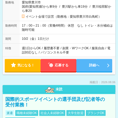
愛知県豊川市
勤務地
国府(愛知県)駅から車9分
/
豊川駅から車19分
/
豊川稲荷駅か
ら車20
イベント会場で設営（勤務地：愛知県豊川市白鳥町）
17：00～21：00（実働4時間） 休憩 なし トイレ・水分補給は
勤務時間
随時可能
10/2（金）1日だけ
期間
週1日からOK
/
履歴書不要
/
副業・WワークOK
/
服装自由
/
電
特徴
話対応なし
/
パソコンスキル不要
気になる！
応募する
詳細へ
掲載日：2026.08.06
未読
国際的スポーツイベントの選手団及び記者等の
受付業務！
派遣
職種未経験OK
社会人未経験OK
大学生歓迎
ブランクOK