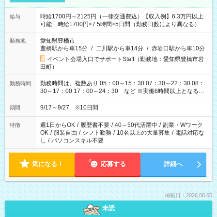
時給1700円～2125円（一律交通費込）【収入例】6.3万円以上
給与
可能 時給1700円×7.5時間×5日間（勤務日数により異なる）
愛知県豊橋市
勤務地
豊橋駅から車15分
/
二川駅から車14分
/
赤岩口駅から車10分
イベント会場入口でサポートStaff（勤務地：愛知県豊橋市岩
田町）
勤務時間は、複数あり 05：00～15：30 07：30～22：30 08：
勤務時間
30～17：00 17：00～24：30 など ※実働8時間以上となる勤
務もあります。 【休憩】60分+他休憩あり 交替で取得します。
安全面に配慮しこまめな休憩があります。
9/17～9/27 ※10日間
期間
週1日からOK
/
履歴書不要
/
40～50代活躍中
/
副業・Wワーク
特徴
OK
/
服装自由
/
シフト勤務
/
10名以上の大量募集
/
電話対応な
し
/
パソコンスキル不要
気になる！
応募する
詳細へ
掲載日：2026.08.05
未読