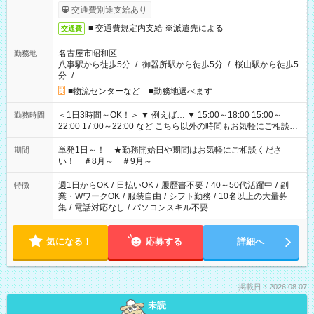
交通費別途支給あり
■ 交通費規定内支給 ※派遣先による
交通費
名古屋市昭和区
勤務地
八事駅から徒歩5分
/
御器所駅から徒歩5分
/
桜山駅から徒歩5
分
/
…
■物流センターなど ■勤務地選べます
＜1日3時間～OK！＞ ▼ 例えば… ▼ 15:00～18:00 15:00～
勤務時間
22:00 17:00～22:00 など こちら以外の時間もお気軽にご相談く
ださい！
単発1日～！ ★勤務開始日や期間はお気軽にご相談くださ
期間
い！ ＃8月～ ＃9月～
週1日からOK
/
日払いOK
/
履歴書不要
/
40～50代活躍中
/
副
特徴
業・WワークOK
/
服装自由
/
シフト勤務
/
10名以上の大量募
集
/
電話対応なし
/
パソコンスキル不要
気になる！
応募する
詳細へ
掲載日：2026.08.07
未読