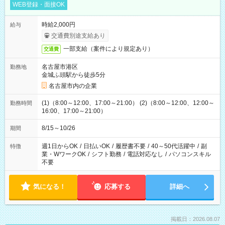
WEB登録・面接OK
時給2,000円
給与
交通費別途支給あり
一部支給（案件により規定あり）
交通費
名古屋市港区
勤務地
金城ふ頭駅から徒歩5分
名古屋市内の企業
(1)（8:00～12:00、17:00～21:00） (2)（8:00～12:00、12:00～
勤務時間
16:00、17:00～21:00）
8/15～10/26
期間
週1日からOK
/
日払いOK
/
履歴書不要
/
40～50代活躍中
/
副
特徴
業・WワークOK
/
シフト勤務
/
電話対応なし
/
パソコンスキル
不要
気になる！
応募する
詳細へ
掲載日：2026.08.07