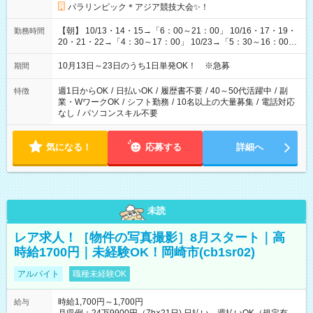
パラリンピック＊アジア競技大会✨！
【朝】 10/13・14・15→「6：00～21：00」 10/16・17・19・
勤務時間
20・21・22→「4：30～17：00」 10/23→「5：30～16：00」
【夕方】 10/16・17・19～21→「17：00～26：00」
10/22→「17：00～24：30」 10/23→「16：00～23：00」 ＊
10月13日～23日のうち1日単発OK！ ※急募
期間
勤務時間に関して、面談時にしっかりお伝えします！ 朝だ
け、夕方だけ、などもOKです！
週1日からOK
/
日払いOK
/
履歴書不要
/
40～50代活躍中
/
副
特徴
業・WワークOK
/
シフト勤務
/
10名以上の大量募集
/
電話対応
なし
/
パソコンスキル不要
気になる！
応募する
詳細へ
未読
レア求人！［物件の写真撮影］8月スタート｜高
時給1700円｜未経験OK！岡崎市(cb1sr02)
アルバイト
職種未経験OK
時給1,700円～1,700円
給与