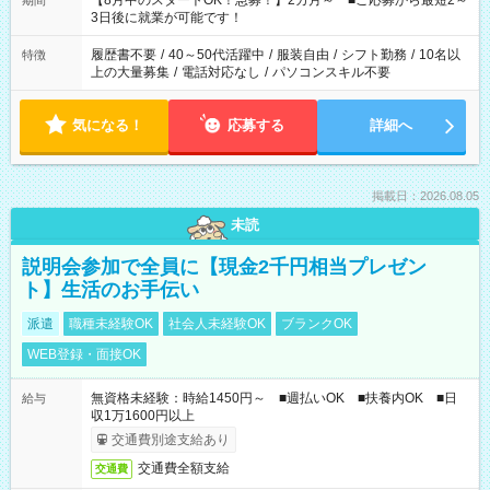
【8月中のスタートOK！急募！】2カ月～ ■ご応募から最短2～
期間
ね。 ※Wワーク希望の方へ 今ご覧のお仕事で希望する勤務時間
3日後に就業が可能です！
と、もう1つのお仕事の勤務時間。 合計で週40時間を超える場
合は応募できません。
履歴書不要
/
40～50代活躍中
/
服装自由
/
シフト勤務
/
10名以
特徴
上の大量募集
/
電話対応なし
/
パソコンスキル不要
気になる！
応募する
詳細へ
掲載日：2026.08.05
未読
説明会参加で全員に【現金2千円相当プレゼン
ト】生活のお手伝い
派遣
職種未経験OK
社会人未経験OK
ブランクOK
WEB登録・面接OK
無資格未経験：時給1450円～ ■週払いOK ■扶養内OK ■日
給与
収1万1600円以上
交通費別途支給あり
交通費全額支給
交通費