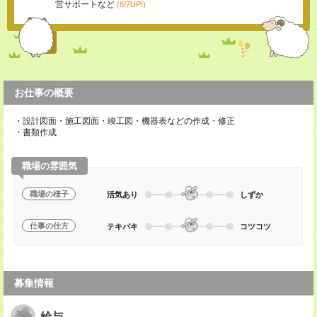
営サポートなど
(8/7UP!)
お仕事の概要
・設計図面・施工図面・竣工図・機器表などの作成・修正
・書類作成
職場の雰囲気
職場の様子
活気あり
しずか
仕事の仕方
テキパキ
コツコツ
募集情報
給与