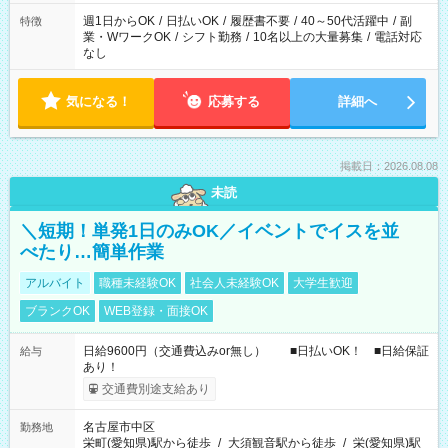
週1日からOK
/
日払いOK
/
履歴書不要
/
40～50代活躍中
/
副
特徴
業・WワークOK
/
シフト勤務
/
10名以上の大量募集
/
電話対応
なし
気になる！
応募する
詳細へ
掲載日：2026.08.08
未読
＼短期！単発1日のみOK／イベントでイスを並
べたり…簡単作業
アルバイト
職種未経験OK
社会人未経験OK
大学生歓迎
ブランクOK
WEB登録・面接OK
日給9600円（交通費込みor無し） ■日払いOK！ ■日給保証
給与
あり！
交通費別途支給あり
名古屋市中区
勤務地
栄町(愛知県)駅から徒歩
/
大須観音駅から徒歩
/
栄(愛知県)駅