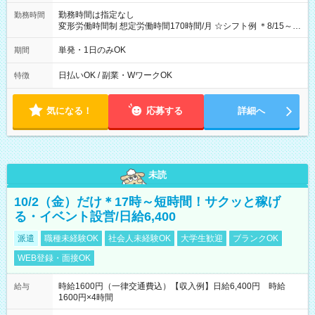
勤務時間は指定なし
勤務時間
変形労働時間制 想定労働時間170時間/月 ☆シフト例 ＊8/15～
10/26 全日共通 08：00～12：00 17：00～21：00 ＊8/31
～9/19のみ下記シフトもあります！ 12：00～16：00 ＊9/6～
単発・1日のみOK
期間
10/6、10/11～26のみ下記シフトもあります！ 07：00～11：
00
日払いOK / 副業・WワークOK
特徴
気になる！
応募する
詳細へ
未読
10/2（金）だけ＊17時～短時間！サクッと稼げ
る・イベント設営/日給6,400
派遣
職種未経験OK
社会人未経験OK
大学生歓迎
ブランクOK
WEB登録・面接OK
時給1600円（一律交通費込）【収入例】日給6,400円 時給
給与
1600円×4時間