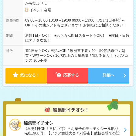
から徒歩
/
…
イベント会場
09:00～18:00 10:00～19:00 09:00～13:00 …など1日4時間～
勤務時間
OK！ その他シフトもございます！ お気軽にご相談ください！
激短1日～OK！ ■もちろん即日スタートもOK！ ■曜日・日数
期間
はアナタ次第！
週1日からOK
/
日払いOK
/
履歴書不要
/
40～50代活躍中
/
副
特徴
業・WワークOK
/
10名以上の大量募集
/
電話対応なし
/
パソコ
ンスキル不要
気になる！
応募する
詳細へ
編集部イチオシ
《単発1日OK！日払い可》＊お菓子のモクモクシール貼り、
時給1900円！【アジア競技大会＊刈谷市】競技会場での設