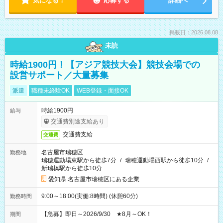
気になる！
応募する
詳細へ
掲載日：2026.08.08
未読
時給1900円！【アジア競技大会】競技会場での
設営サポート／大量募集
派遣
職種未経験OK
WEB登録・面接OK
時給1900円
給与
交通費別途支給あり
交通費支給
交通費
名古屋市瑞穂区
勤務地
瑞穂運動場東駅から徒歩7分
/
瑞穂運動場西駅から徒歩10分
/
新瑞橋駅から徒歩10分
愛知県 名古屋市瑞穂区にある企業
9:00～18:00(実働:8時間) (休憩60分)
勤務時間
【急募】即日～2026/9/30 ★8月～OK！
期間