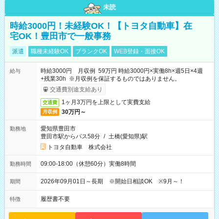
未読
時給3000円！未経験OK！【トヨタ自動車】在
宅OK！豊田市で一般事務
派遣
職種未経験OK
ブランクOK
WEB登録・面接OK
時給3000円 月収例 59万円 時給3000円×実働8h×週5日×4週
給与
+残業30h ※月収例を保証するものではありません。
交通費別途支給あり
1ヶ月3万円を上限として実費支給
交通費
30万円～
月収例
愛知県豊田市
勤務地
豊田市駅からバス58分
/
土橋(愛知県)駅
トヨタ自動車 株式会社
09:00-18:00（休憩60分）実働8時間
勤務時間
2026年09月01日～長期 ※開始日相談OK ※9月～！
期間
履歴書不要
特徴