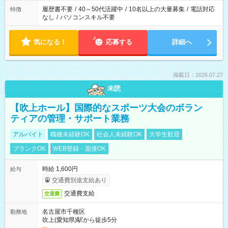
履歴書不要
/
40～50代活躍中
/
10名以上の大量募集
/
電話対応
特徴
なし
/
パソコンスキル不要
気になる！
応募する
詳細へ
掲載日：2026.07.27
未読
【吹上ホール】国際的なスポーツ大会のボラン
ティアの管理・サポート業務
アルバイト
職種未経験OK
社会人未経験OK
大学生歓迎
ブランクOK
WEB登録・面接OK
時給 1,600円
給与
交通費別途支給あり
交通費支給
交通費
名古屋市千種区
勤務地
吹上(愛知県)駅から徒歩5分