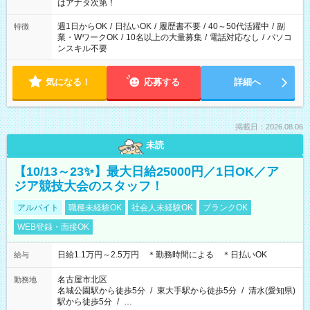
はアナタ次第！
週1日からOK
/
日払いOK
/
履歴書不要
/
40～50代活躍中
/
副
特徴
業・WワークOK
/
10名以上の大量募集
/
電話対応なし
/
パソコ
ンスキル不要
気になる！
応募する
詳細へ
掲載日：2026.08.06
未読
【10/13～23✨】最大日給25000円／1日OK／ア
ジア競技大会のスタッフ！
アルバイト
職種未経験OK
社会人未経験OK
ブランクOK
WEB登録・面接OK
日給1.1万円～2.5万円 ＊勤務時間による ＊日払いOK
給与
名古屋市北区
勤務地
名城公園駅から徒歩5分
/
東大手駅から徒歩5分
/
清水(愛知県)
駅から徒歩5分
/
…