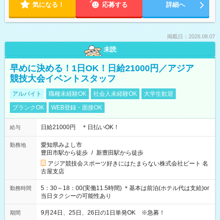
気になる！
応募する
詳細へ
掲載日：2026.08.07
未読
早めに決める！1日OK！日給21000円／アジア
競技大会イベントスタッフ
アルバイト
職種未経験OK
社会人未経験OK
大学生歓迎
ブランクOK
WEB登録・面接OK
日給21000円 ＊日払いOK！
給与
愛知県みよし市
勤務地
豊田市駅から徒歩
/
新豊田駅から徒歩
アジア競技会スポーツ好きにはたまらない株式会社ビート 名
古屋支店
5：30～18：00(実働11.5時間) ＊基本は前泊(ホテル代は支給)or
勤務時間
当日タクシーの可能性あり
9月24日、25日、26日の1日単発OK ※急募！
期間