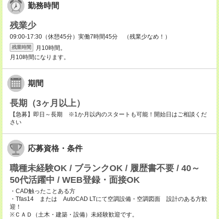
勤務時間
残業少
09:00-17:30（休憩45分）実働7時間45分 （残業少なめ！）
月10時間。
残業時間
月10時間になります。
期間
長期（3ヶ月以上）
【急募】即日～長期 ※1か月以内のスタートも可能！開始日はご相談くだ
さい
応募資格・条件
職種未経験OK / ブランクOK / 履歴書不要 / 40～
50代活躍中 / WEB登録・面接OK
・CAD触ったことある方
・Tfas14 または AutoCAD LTにて空調設備・空調図面 設計のある方歓
迎！
※ＣＡＤ（土木・建築・設備）未経験歓迎です。