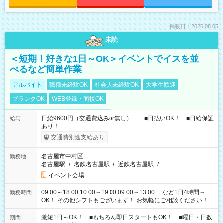
掲載日：2026.08.05
未読
＜短期！好きな1日～OK＞イベントでイスを並
べるなど簡単作業
アルバイト
職種未経験OK
社会人未経験OK
大学生歓迎
ブランクOK
WEB登録・面接OK
日給9600円（交通費込みor無し） ■日払いOK！ ■日給保証
給与
あり！
交通費別途支給あり
名古屋市中村区
勤務地
名古屋駅
/
名鉄名古屋駅
/
近鉄名古屋駅
/
…
イベント会場
09:00～18:00 10:00～19:00 09:00～13:00 …など1日4時間～
勤務時間
OK！ その他シフトもございます！ お気軽にご相談ください！
激短1日～OK！ ■もちろん即日スタートもOK！ ■曜日・日数
期間