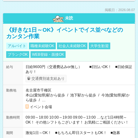
掲載日：2026.08.07
未読
《好きな1日～OK》イベントでイス並べなどの
カンタン作業
アルバイト
職種未経験OK
社会人未経験OK
大学生歓迎
ブランクOK
WEB登録・面接OK
日給9600円（交通費込みor無し） ■日払いOK！ ■日給保証
給与
あり！
交通費別途支給あり
名古屋市千種区
勤務地
本山(愛知県)駅から徒歩
/
池下駅から徒歩
/
今池(愛知県)駅か
ら徒歩
/
…
イベント会場
09:00～18:00 10:00～19:00 09:00～13:00 …など1日4時間～
勤務時間
OK！ その他シフトもございます！ お気軽にご相談ください！
激短1日～OK！ ■もちろん即日スタートもOK！ ■急募
期間