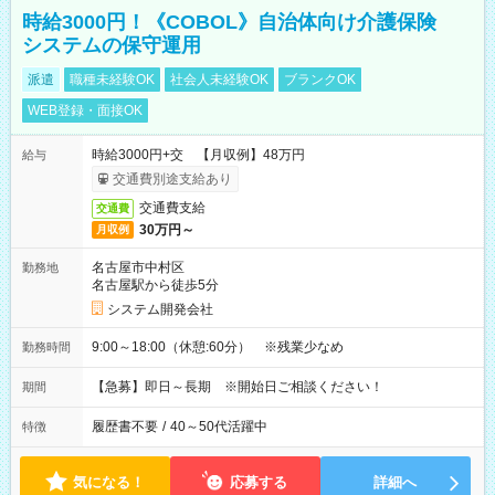
時給3000円！《COBOL》自治体向け介護保険
システムの保守運用
派遣
職種未経験OK
社会人未経験OK
ブランクOK
WEB登録・面接OK
時給3000円+交 【月収例】48万円
給与
交通費別途支給あり
交通費支給
交通費
30万円～
月収例
名古屋市中村区
勤務地
名古屋駅から徒歩5分
システム開発会社
9:00～18:00（休憩:60分） ※残業少なめ
勤務時間
【急募】即日～長期 ※開始日ご相談ください！
期間
履歴書不要
/
40～50代活躍中
特徴
気になる！
応募する
詳細へ