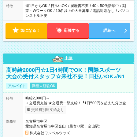
週1日からOK
/
日払いOK
/
履歴書不要
/
40～50代活躍中
/
副
特徴
業・WワークOK
/
10名以上の大量募集
/
電話対応なし
/
パソコ
ンスキル不要
気になる！
応募する
詳細へ
未読
高時給2000円☆1日4時間でOK！国際スポーツ
大会の受付スタッフ☆来社不要！日払いOK♪/N1
アルバイト
職種未経験OK
時給2,000円～
給与
＋交通費支給 ★交通費一部支給！ ┗1日500円を超えた分は全額
支給！ ※往復500円以内の方は自己負担となります ★日払い
交通費別途支給あり
OK！（規定あり） ┗働いたその日に現金GET♪ お仕事後はコン
ビニATMから 日払い分を引き落とせます！ 【試用期間】試用
名古屋市中区
勤務地
期間なし
愛知県名古屋市中区金山（最寄り駅：金山駅）
株式会社ワンベルウッズ