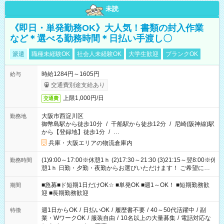
未読
《即日・単発勤務OK》大人気！書類の封入作業
など＊選べる勤務時間＊日払い手渡し〇
派遣
職種未経験OK
社会人未経験OK
大学生歓迎
ブランクOK
時給1284円～1605円
給与
交通費別途支給あり
上限1,000円/日
交通費
大阪市西淀川区
勤務地
御幣島駅から徒歩10分
/
千船駅から徒歩12分
/
尼崎(阪神線)駅
から【登録地】徒歩1分
/
…
兵庫・大阪エリアの物流倉庫内
(1)9:00～17:00※休憩1ｈ (2)17:30～21:30 (3)21:15～翌8:00※休
勤務時間
憩1ｈ 日勤・夕勤・夜勤からお選びいただけます！ ご希望に合
わせて働けるお仕事です(*^^*) 【その他選べる勤務時間】 8-17
時/9-17時/9-18時/10-18時/11-21時/18-22時/20-翌4時/21-翌5
■急募■ド短期1日だけOK☆ ■単発OK ■週1～OK！ ■短期勤務歓
期間
時/22-翌6時/0-翌8時 ご自身のご都合で選んで頂ける完全自由シ
迎 ■長期勤務歓迎
フト！
週1日からOK
/
日払いOK
/
履歴書不要
/
40～50代活躍中
/
副
特徴
業・WワークOK
/
服装自由
/
10名以上の大量募集
/
電話対応な