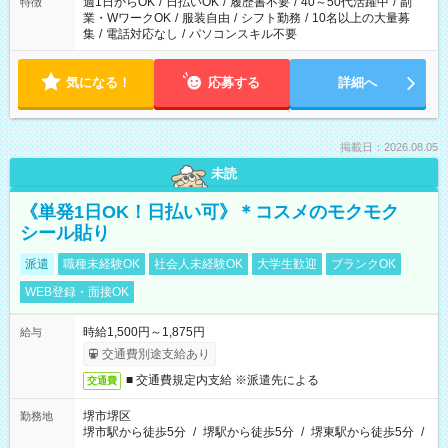
週1日からOK
/
日払いOK
/
履歴書不要
/
40～50代活躍中
/
副
特徴
業・WワークOK
/
服装自由
/
シフト勤務
/
10名以上の大量募
集
/
電話対応なし
/
パソコンスキル不要
気になる！
応募する
詳細へ
掲載日：2026.08.05
未読
《単発1日OK！日払い可》＊コスメのモクモク
シール貼り
派遣
職種未経験OK
社会人未経験OK
大学生歓迎
ブランクOK
WEB登録・面接OK
時給1,500円～1,875円
給与
交通費別途支給あり
■ 交通費規定内支給 ※派遣先による
交通費
堺市堺区
勤務地
堺市駅から徒歩5分
/
堺駅から徒歩5分
/
堺東駅から徒歩5分
/