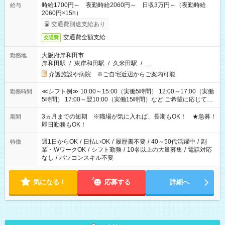
時給1700円～ 夜勤時給2060円～ 日収3万円～（夜勤時給
給与
2060円×15h）
交通費別途支給あり
交通費全額支給
交通費
大阪府岸和田市
勤務地
岸和田駅
/
東岸和田駅
/
久米田駅
/
…
介護施設や病院 ※ご自宅近辺からご案内可能
≪シフト例≫ 10:00～15:00（実働5時間） 12:00～17:00（実働
勤務時間
5時間） 17:00～翌10:00（実働15時間）など ご希望に応じて、
働く時間は調整できます！ お気軽に担当へ相談ください！
3ヵ月までの短期 ※職場が気に入れば、長期もOK！ ★急募！
期間
即日勤務もOK！
週1日からOK
/
日払いOK
/
履歴書不要
/
40～50代活躍中
/
副
特徴
業・WワークOK
/
シフト勤務
/
10名以上の大量募集
/
電話対応
なし
/
パソコンスキル不要
気になる！
応募する
詳細へ