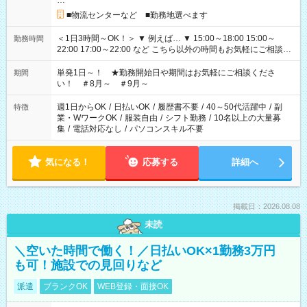
…
■物流センターなど ■勤務地選べます
＜1日3時間～OK！＞ ▼ 例えば… ▼ 15:00～18:00 15:00～
勤務時間
22:00 17:00～22:00 など こちら以外の時間もお気軽にご相談く
ださい！
単発1日～！ ★勤務開始日や期間はお気軽にご相談くださ
期間
い！ ＃8月～ ＃9月～
週1日からOK
/
日払いOK
/
履歴書不要
/
40～50代活躍中
/
副
特徴
業・WワークOK
/
服装自由
/
シフト勤務
/
10名以上の大量募
集
/
電話対応なし
/
パソコンスキル不要
気になる！
応募する
詳細へ
掲載日：2026.08.08
未読
＼空いた時間で働く！／日払いOK×1勤務3万円
も可！施設での見回りなど
派遣
ブランクOK
WEB登録・面接OK