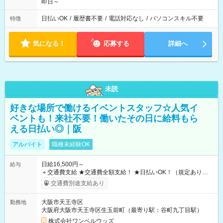
即日～
日払いOK
/
履歴書不要
/
電話対応なし
/
パソコンスキル不要
特徴
気になる！
応募する
詳細へ
未読
好きな場所で働けるイベントスタッフ☆人気イ
ベントも！来社不要！働いたその日に給料もら
える日払い◎｜阪
アルバイト
職種未経験OK
日給16,500円～
給与
＋交通費支給 ★交通費全額支給！ ★日払いOK！（規定あり） ┗
働いたその日に現金GET♪ お仕事後はコンビニATMから 日払
交通費別途支給あり
い分を引き落とせます！ 【試用期間】試用期間なし
大阪市天王寺区
勤務地
大阪府大阪市天王寺区生玉前町（最寄り駅：谷町九丁目駅）
株式会社ワンベルウッズ