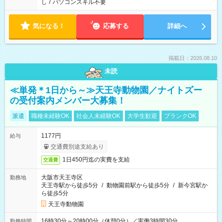
し
/
パソコンスキル不要
気になる！
応募する
詳細へ
掲載日：2026.08.10
未読
≪単発＊1日から～≫天王寺動物園／ナイトズー
の受付案内メンバー大募集！
派遣
職種未経験OK
社会人未経験OK
大学生歓迎
ブランクOK
1177円
給与
交通費別途支給あり
1日450円迄の実費を支給
交通費
大阪市天王寺区
勤務地
天王寺駅から徒歩5分
/
動物園前駅から徒歩5分
/
新今宮駅か
ら徒歩5分
天王寺動物園
16時30分～20時00分（休憩0分）／実働3時間30分
勤務時間