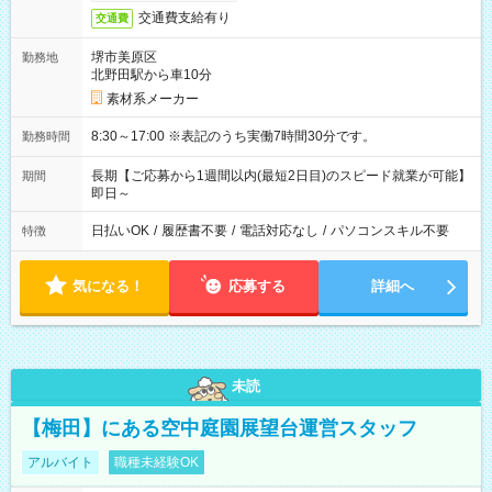
交通費支給有り
交通費
堺市美原区
勤務地
北野田駅から車10分
素材系メーカー
8:30～17:00 ※表記のうち実働7時間30分です。
勤務時間
長期【ご応募から1週間以内(最短2日目)のスピード就業が可能】
期間
即日～
日払いOK
/
履歴書不要
/
電話対応なし
/
パソコンスキル不要
特徴
気になる！
応募する
詳細へ
未読
【梅田】にある空中庭園展望台運営スタッフ
アルバイト
職種未経験OK