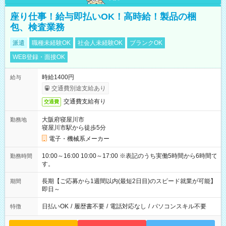
座り仕事！給与即払いOK！高時給！製品の梱
包、検査業務
派遣
職種未経験OK
社会人未経験OK
ブランクOK
WEB登録・面接OK
時給1400円
給与
交通費別途支給あり
交通費支給有り
交通費
大阪府寝屋川市
勤務地
寝屋川市駅から徒歩5分
電子・機械系メーカー
10:00～16:00 10:00～17:00 ※表記のうち実働5時間から6時間で
勤務時間
す。
長期【ご応募から1週間以内(最短2日目)のスピード就業が可能】
期間
即日～
日払いOK
/
履歴書不要
/
電話対応なし
/
パソコンスキル不要
特徴