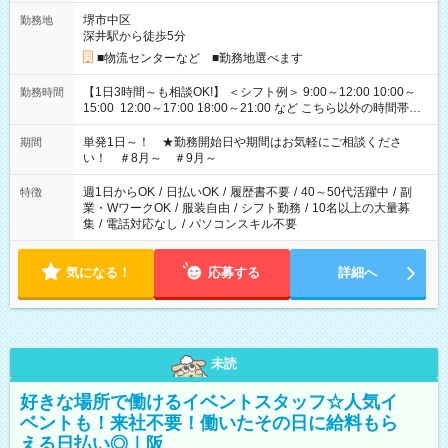
堺市中区
勤務地
深井駅から徒歩5分
■物流センターなど ■勤務地選べます
【1日3時間～も相談OK!】 ＜シフト例＞ 9:00～12:00 10:00～
勤務時間
15:00 12:00～17:00 18:00～21:00 など こちら以外の時間帯も
お気軽にご相談ください！
単発1日～！ ★勤務開始日や期間はお気軽にご相談くださ
期間
い！ ＃8月～ ＃9月～
週1日からOK
/
日払いOK
/
履歴書不要
/
40～50代活躍中
/
副
特徴
業・WワークOK
/
服装自由
/
シフト勤務
/
10名以上の大量募
集
/
電話対応なし
/
パソコンスキル不要
気になる！
応募する
詳細へ
未読
好きな場所で働けるイベントスタッフ☆人気イ
ベントも！来社不要！働いたその日に給料もら
える日払い◎｜阪