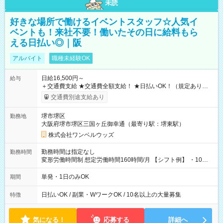
未読
好きな場所で働けるイベントスタッフ☆人気イ
ベントも！来社不要！働いたその日に給料もら
える日払い◎｜阪
アルバイト
職種未経験OK
日給16,500円～
給与
＋交通費支給 ★交通費全額支給！ ★日払いOK！（規定あり） ┗
働いたその日に現金GET♪ お仕事後はコンビニATMから 日払
交通費別途支給あり
い分を引き落とせます！ 【試用期間】試用期間なし
堺市堺区
勤務地
大阪府堺市堺区三国ヶ丘御幸通（最寄り駅：堺東駅）
株式会社ワンベルウッズ
勤務時間は指定なし
勤務時間
変形労働時間制 想定労働時間160時間/月 【シフト例】 ・10：
00～20：00
単発・1日のみOK
期間
日払いOK / 副業・WワークOK / 10名以上の大量募集
特徴
気になる！
応募する
詳細へ