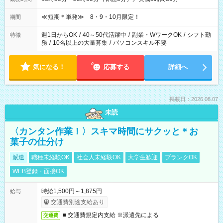
≪短期＊単発≫ 8・9・10月限定！
期間
週1日からOK
/
40～50代活躍中
/
副業・WワークOK
/
シフト勤
特徴
務
/
10名以上の大量募集
/
パソコンスキル不要
気になる！
応募する
詳細へ
掲載日：2026.08.07
未読
〈カンタン作業！〉スキマ時間にサクッと＊お
菓子の仕分け
派遣
職種未経験OK
社会人未経験OK
大学生歓迎
ブランクOK
WEB登録・面接OK
時給1,500円～1,875円
給与
交通費別途支給あり
■ 交通費規定内支給 ※派遣先による
交通費