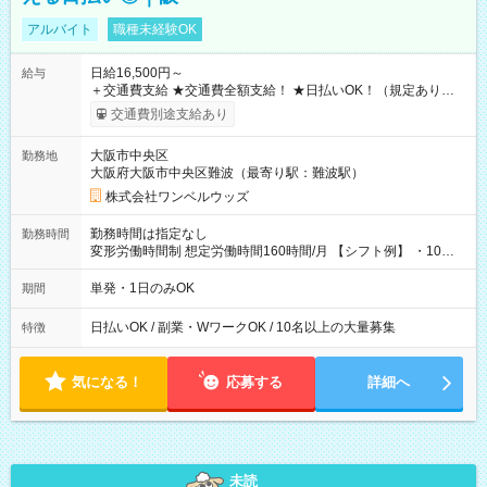
アルバイト
職種未経験OK
日給16,500円～
給与
＋交通費支給 ★交通費全額支給！ ★日払いOK！（規定あり） ┗
働いたその日に現金GET♪ お仕事後はコンビニATMから 日払
交通費別途支給あり
い分を引き落とせます！ 【試用期間】試用期間なし
大阪市中央区
勤務地
大阪府大阪市中央区難波（最寄り駅：難波駅）
株式会社ワンベルウッズ
勤務時間は指定なし
勤務時間
変形労働時間制 想定労働時間160時間/月 【シフト例】 ・10：
00～20：00
単発・1日のみOK
期間
日払いOK / 副業・WワークOK / 10名以上の大量募集
特徴
気になる！
応募する
詳細へ
未読