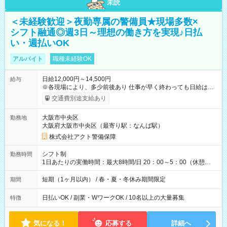
未読
＜未経験歓迎＞夜勤専属の警備員★現場多数×
シフト融通◎週3日～理想の働き方を実現♪日払
い・週払いOK
アルバイト
職種未経験OK
日給12,000円～14,500円
給与
※各現場により、多少前後あり 仕事が早く終わっても日給は保
証されます。 【試用期間】試用期間なし
交通費別途支給あり
大阪市中央区
勤務地
大阪府大阪市中央区（最寄り駅：なんば駅）
株式会社アクト警備保障
シフト制
勤務時間
1日あたりの実働時間：最大8時間/日 20：00～5：00（休憩
1h） ※現場により開始時間が異なる場合があります。
短期（1ヶ月以内） / 春・夏・冬休み期間限定
期間
日払いOK / 副業・WワークOK / 10名以上の大量募集
特徴
気になる！
応募する
詳細へ