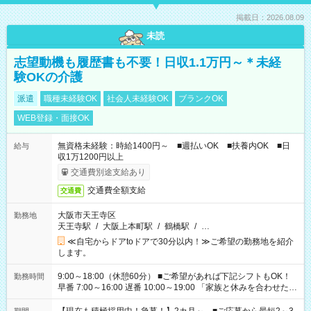
掲載日：2026.08.09
未読
志望動機も履歴書も不要！日収1.1万円～＊未経
験OKの介護
派遣
職種未経験OK
社会人未経験OK
ブランクOK
WEB登録・面接OK
無資格未経験：時給1400円～ ■週払いOK ■扶養内OK ■日
給与
収1万1200円以上
交通費別途支給あり
交通費全額支給
交通費
大阪市天王寺区
勤務地
天王寺駅
/
大阪上本町駅
/
鶴橋駅
/
…
≪自宅からドアtoドアで30分以内！≫ご希望の勤務地を紹介
します。
9:00～18:00（休憩60分） ■ご希望があれば下記シフトもOK！
勤務時間
早番 7:00～16:00 遅番 10:00～19:00 「家族と休みを合わせた
い」 「余裕を持って夕飯の準備がしたい」 「できれば残業はし
たくない」 など、ご希望を教えてくださいね。 ※Wワーク希望