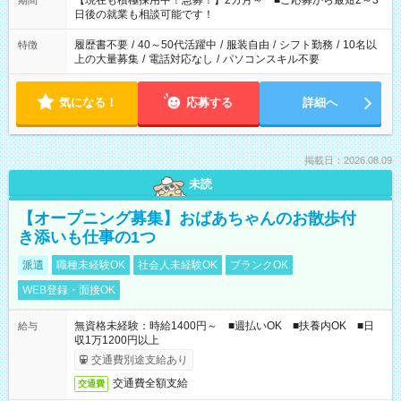
【現在も積極採用中！急募！】2カ月～ ■ご応募から最短2～3
期間
の方へ 今ご覧のお仕事で希望する勤務時間と、もう1つのお仕事
日後の就業も相談可能です！
の勤務時間。 合計で週40時間を超える場合は応募できません。
履歴書不要
/
40～50代活躍中
/
服装自由
/
シフト勤務
/
10名以
特徴
上の大量募集
/
電話対応なし
/
パソコンスキル不要
気になる！
応募する
詳細へ
掲載日：2026.08.09
未読
【オープニング募集】おばあちゃんのお散歩付
き添いも仕事の1つ
派遣
職種未経験OK
社会人未経験OK
ブランクOK
WEB登録・面接OK
無資格未経験：時給1400円～ ■週払いOK ■扶養内OK ■日
給与
収1万1200円以上
交通費別途支給あり
交通費全額支給
交通費