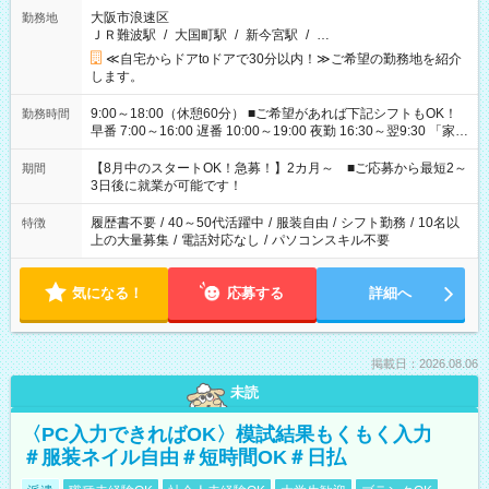
大阪市浪速区
勤務地
ＪＲ難波駅
/
大国町駅
/
新今宮駅
/
…
≪自宅からドアtoドアで30分以内！≫ご希望の勤務地を紹介
します。
9:00～18:00（休憩60分） ■ご希望があれば下記シフトもOK！
勤務時間
早番 7:00～16:00 遅番 10:00～19:00 夜勤 16:30～翌9:30 「家族
と休みを合わせたい」 「余裕を持って夕飯の準備がしたい」
「できれば残業はしたくない」 など、ご希望を教えてください
【8月中のスタートOK！急募！】2カ月～ ■ご応募から最短2～
期間
ね。 ※Wワーク希望の方へ 今ご覧のお仕事で希望する勤務時間
3日後に就業が可能です！
と、もう1つのお仕事の勤務時間。 合計で週40時間を超える場
合は応募できません。
履歴書不要
/
40～50代活躍中
/
服装自由
/
シフト勤務
/
10名以
特徴
上の大量募集
/
電話対応なし
/
パソコンスキル不要
気になる！
応募する
詳細へ
掲載日：2026.08.06
未読
〈PC入力できればOK〉模試結果もくもく入力
＃服装ネイル自由＃短時間OK＃日払