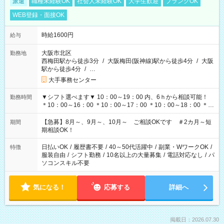
派遣
職種未経験OK
社会人未経験OK
大学生歓迎
ブランクOK
WEB登録・面接OK
時給1600円
給与
大阪市北区
勤務地
西梅田駅から徒歩3分
/
大阪梅田(阪神線)駅から徒歩4分
/
大阪
駅から徒歩4分
/
…
大手事務センター
▼シフト選べます▼ 10：00～19：00 内、6ｈから相談可能！
勤務時間
＊10：00～16：00 ＊10：00～17：00 ＊10：00～18：00 ＊
11：00～19：00 ＊12：00～19：00 ＊13：00～19：00
【急募】8月～、9月～、10月～ ご相談OKです ＃2カ月～短
期間
期相談OK！
日払いOK
/
履歴書不要
/
40～50代活躍中
/
副業・WワークOK
/
特徴
服装自由
/
シフト勤務
/
10名以上の大量募集
/
電話対応なし
/
パ
ソコンスキル不要
気になる！
応募する
詳細へ
掲載日：2026.07.30