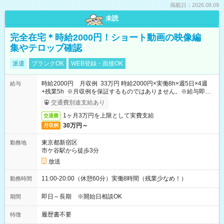
掲載日：2026.08.09
未読
完全在宅＊時給2000円！ショート動画の映像編
集やテロップ確認
派遣
ブランクOK
WEB登録・面接OK
時給2000円 月収例 33万円 時給2000円×実働8h×週5日×4週
給与
+残業5h ※月収例を保証するものではありません。※給与即受
取りサービス利用可（利用条件有）
交通費別途支給あり
1ヶ月3万円を上限として実費支給
交通費
30万円～
月収例
東京都新宿区
勤務地
市ケ谷駅から徒歩3分
放送
11:00-20:00（休憩60分）実働8時間（残業少なめ！）
勤務時間
即日～長期 ※開始日相談OK
期間
履歴書不要
特徴