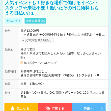
人気イベントも！好きな場所で働けるイベント
スタッフ☆来社不要！働いたその日に給料もら
える日払い/T1
アルバイト
職種未経験OK
日給13,000円～
給与
＋交通費支給 ★交通費全額支給！ ┗案件により規定あり ★日払
いOK！（規定あり） ┗働いたその日に現金GET♪ お仕事後はコ
交通費別途支給あり
ンビニATMから 日払い分を引き落とせます！ 【試用期間】試
用期間なし
横浜市西区
勤務地
神奈川県横浜市西区みなとみらい（最寄り駅：みなとみらい
駅）
株式会社ワンベルウッズ
勤務時間は指定なし
勤務時間
変形労働時間制 想定労働時間160時間/月 【シフト例】 ・8：00
～21：00
単発・1日のみOK
期間
週1日からOK / 日払いOK / 副業・WワークOK / 10名以上の大量
特徴
募集
気になる！
応募する
詳細へ