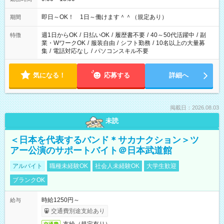
即日～OK！ 1日～働けます＾＾（規定あり）
期間
週1日からOK
/
日払いOK
/
履歴書不要
/
40～50代活躍中
/
副
特徴
業・WワークOK
/
服装自由
/
シフト勤務
/
10名以上の大量募
集
/
電話対応なし
/
パソコンスキル不要
気になる！
応募する
詳細へ
掲載日：2026.08.03
未読
＜日本を代表するバンド＊サカナクション＞ツ
アー公演のサポートバイト＠日本武道館
アルバイト
職種未経験OK
社会人未経験OK
大学生歓迎
ブランクOK
時給1250円～
給与
交通費別途支給あり