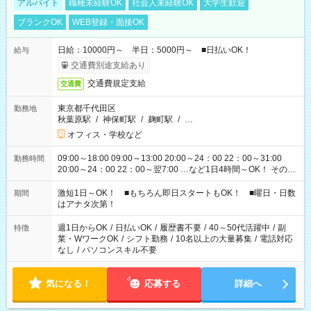
アルバイト
職種未経験OK
社会人未経験OK
大学生歓迎
ブランクOK
WEB登録・面接OK
日給：10000円～ 半日：5000円～ ■日払いOK！
給与
交通費別途支給あり
交通費規定支給
交通費
東京都千代田区
勤務地
秋葉原駅
/
神保町駅
/
麹町駅
/
…
オフィス・学校など
09:00～18:00 09:00～13:00 20:00～24：00 22：00～31:00
勤務時間
20:00～24：00 22：00～翌7:00 …など1日4時間～OK！ その他
シフトもございます！ お気軽にご相談ください！
激短1日～OK！ ■もちろん即日スタートもOK！ ■曜日・日数
期間
はアナタ次第！
週1日からOK
/
日払いOK
/
履歴書不要
/
40～50代活躍中
/
副
特徴
業・WワークOK
/
シフト勤務
/
10名以上の大量募集
/
電話対応
なし
/
パソコンスキル不要
気になる！
応募する
詳細へ