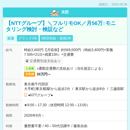
掲載日：2026.08.08
未読
【NTTグループ】＼フルリモOK／月56万↑モニ
タリング検討・検証など
派遣
ブランクOK
WEB登録・面接OK
時給3,400円【月収例】約569,000円（時給3,400円×実働
給与
7.50h×21日+残業10h）+交通費
交通費別途支給あり
○通勤交通費の支給あり（当社規定による）
交通費
30万円～
月収例
東京都千代田区
勤務地
大手町(東京都)駅から徒歩2分
/
東京駅から徒歩8分
/
三越前駅
●NTTグループ●
★9:00～17:30（休憩時間 12:00～13:00）
勤務時間
2026年9月～
期間
履歴書不要
/
40～50代活躍中
/
服装自由
特徴