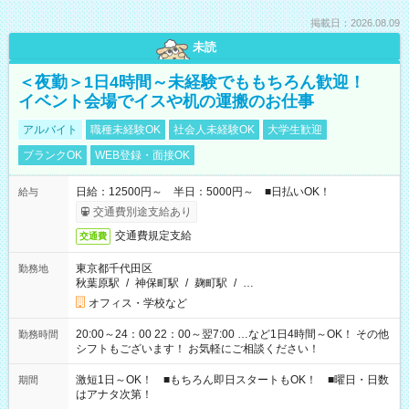
掲載日：2026.08.09
未読
＜夜勤＞1日4時間～未経験でももちろん歓迎！
イベント会場でイスや机の運搬のお仕事
アルバイト
職種未経験OK
社会人未経験OK
大学生歓迎
ブランクOK
WEB登録・面接OK
日給：12500円～ 半日：5000円～ ■日払いOK！
給与
交通費別途支給あり
交通費規定支給
交通費
東京都千代田区
勤務地
秋葉原駅
/
神保町駅
/
麹町駅
/
…
オフィス・学校など
20:00～24：00 22：00～翌7:00 …など1日4時間～OK！ その他
勤務時間
シフトもございます！ お気軽にご相談ください！
激短1日～OK！ ■もちろん即日スタートもOK！ ■曜日・日数
期間
はアナタ次第！