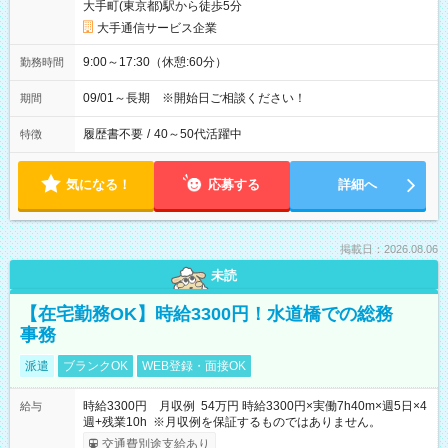
大手町(東京都)駅から徒歩5分
大手通信サービス企業
9:00～17:30（休憩:60分）
勤務時間
09/01～長期 ※開始日ご相談ください！
期間
履歴書不要
/
40～50代活躍中
特徴
気になる！
応募する
詳細へ
掲載日：2026.08.06
未読
【在宅勤務OK】時給3300円！水道橋での総務
事務
派遣
ブランクOK
WEB登録・面接OK
時給3300円 月収例 54万円 時給3300円×実働7h40m×週5日×4
給与
週+残業10h ※月収例を保証するものではありません。
交通費別途支給あり