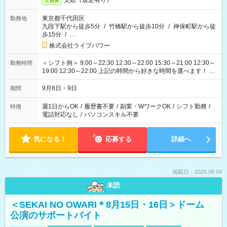
支給（規定有り）
交通費
東京都千代田区
勤務地
九段下駅から徒歩5分
/
竹橋駅から徒歩10分
/
神保町駅から徒
歩15分
/
…
株式会社ライブパワー
＜シフト例＞ 9:00～22:30 12:30～22:00 15:30～21:00 12:30～
勤務時間
19:00 12:30～22:00 上記の時間から好きな時間を選べます！ ※
時間は変更となる可能性があります
9月8日・9日
期間
週1日からOK
/
履歴書不要
/
副業・WワークOK
/
シフト勤務
/
特徴
電話対応なし
/
パソコンスキル不要
気になる！
応募する
詳細へ
掲載日：2026.08.04
未読
＜SEKAI NO OWARI＊8月15日・16日＞ドーム
公演のサポートバイト