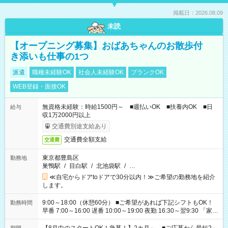
掲載日：2026.08.09
未読
【オープニング募集】おばあちゃんのお散歩付
き添いも仕事の1つ
派遣
職種未経験OK
社会人未経験OK
ブランクOK
WEB登録・面接OK
無資格未経験：時給1500円～ ■週払いOK ■扶養内OK ■日
給与
収1万2000円以上
交通費別途支給あり
交通費全額支給
交通費
東京都豊島区
勤務地
巣鴨駅
/
目白駅
/
北池袋駅
/
…
≪自宅からドアtoドアで30分以内！≫ご希望の勤務地を紹介
します。
9:00～18:00（休憩60分） ■ご希望があれば下記シフトもOK！
勤務時間
早番 7:00～16:00 遅番 10:00～19:00 夜勤 16:30～翌9:30 「家族
と休みを合わせたい」 「余裕を持って夕飯の準備がしたい」
「できれば残業はしたくない」 など、ご希望を教えてください