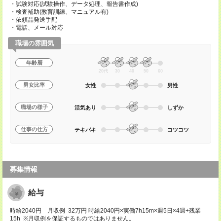
・試験対応(試験操作、データ処理、報告書作成)
・検査補助(教育訓練、マニュアル有)
・依頼品発送手配
・電話、メール対応
職場の雰囲気
年齢層
20代
30
40
50
60
男女比率
女性
男性
職場の様子
活気あり
しずか
仕事の仕方
テキパキ
コツコツ
募集情報
給与
時給2040円 月収例 32万円 時給2040円×実働7h15m×週5日×4週+残業
15h ※月収例を保証するものではありません。