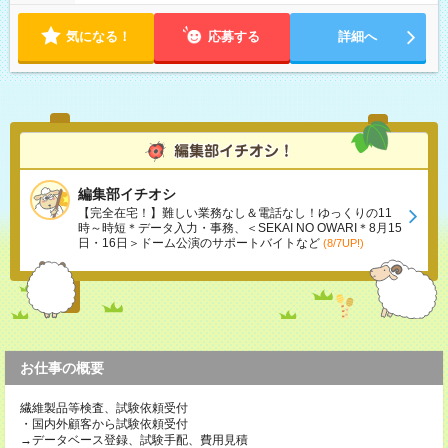
気になる！
応募する
詳細へ
編集部イチオシ
【完全在宅！】難しい業務なし＆電話なし！ゆっくりの11
時～時短＊データ入力・事務、＜SEKAI NO OWARI＊8月15
日・16日＞ドーム公演のサポートバイトなど
(8/7UP!)
お仕事の概要
繊維製品等検査、試験依頼受付
・国内外顧客から試験依頼受付
→データベース登録、試験手配、費用見積