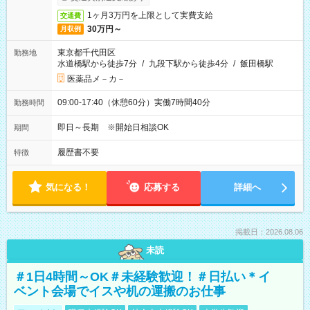
1ヶ月3万円を上限として実費支給
交通費
30万円～
月収例
東京都千代田区
勤務地
水道橋駅から徒歩7分
/
九段下駅から徒歩4分
/
飯田橋駅
医薬品メ－カ－
09:00-17:40（休憩60分）実働7時間40分
勤務時間
即日～長期 ※開始日相談OK
期間
履歴書不要
特徴
気になる！
応募する
詳細へ
掲載日：2026.08.06
未読
＃1日4時間～OK＃未経験歓迎！＃日払い＊イ
ベント会場でイスや机の運搬のお仕事