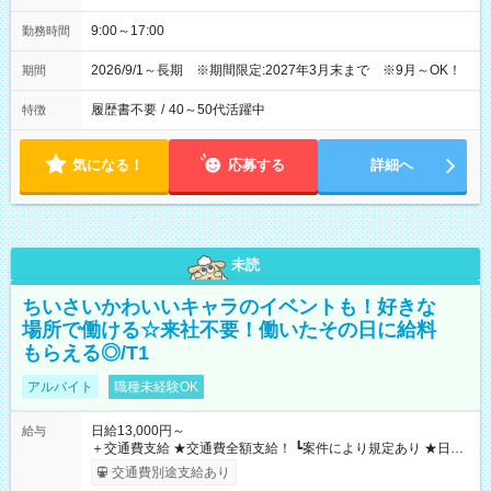
9:00～17:00
勤務時間
2026/9/1～長期 ※期間限定:2027年3月末まで ※9月～OK！
期間
履歴書不要
/
40～50代活躍中
特徴
気になる！
応募する
詳細へ
未読
ちいさいかわいいキャラのイベントも！好きな
場所で働ける☆来社不要！働いたその日に給料
もらえる◎/T1
アルバイト
職種未経験OK
日給13,000円～
給与
＋交通費支給 ★交通費全額支給！ ┗案件により規定あり ★日払
いOK！（規定あり） ┗働いたその日に現金GET♪ お仕事後はコ
交通費別途支給あり
ンビニATMから 日払い分を引き落とせます！ 【試用期間】試