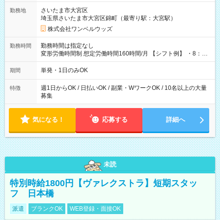
用期間なし
さいたま市大宮区
勤務地
埼玉県さいたま市大宮区錦町（最寄り駅：大宮駅）
株式会社ワンベルウッズ
勤務時間は指定なし
勤務時間
変形労働時間制 想定労働時間160時間/月 【シフト例】 ・8：00
～21：00
単発・1日のみOK
期間
週1日からOK / 日払いOK / 副業・WワークOK / 10名以上の大量
特徴
募集
気になる！
応募する
詳細へ
未読
特別時給1800円【ヴァレクストラ】短期スタッ
フ 日本橋
派遣
ブランクOK
WEB登録・面接OK