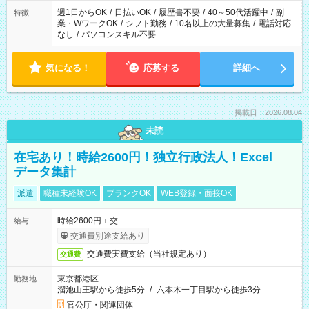
週1日からOK
/
日払いOK
/
履歴書不要
/
40～50代活躍中
/
副
特徴
業・WワークOK
/
シフト勤務
/
10名以上の大量募集
/
電話対応
なし
/
パソコンスキル不要
気になる！
応募する
詳細へ
掲載日：2026.08.04
未読
在宅あり！時給2600円！独立行政法人！Excel
データ集計
派遣
職種未経験OK
ブランクOK
WEB登録・面接OK
時給2600円＋交
給与
交通費別途支給あり
交通費実費支給（当社規定あり）
交通費
東京都港区
勤務地
溜池山王駅から徒歩5分
/
六本木一丁目駅から徒歩3分
官公庁・関連団体