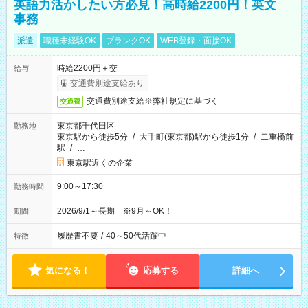
英語力活かしたい方必見！高時給2200円！英文
事務
派遣
職種未経験OK
ブランクOK
WEB登録・面接OK
時給2200円＋交
給与
交通費別途支給あり
交通費別途支給※弊社規定に基づく
交通費
東京都千代田区
勤務地
東京駅から徒歩5分
/
大手町(東京都)駅から徒歩1分
/
二重橋前
駅
/
…
東京駅近くの企業
9:00～17:30
勤務時間
2026/9/1～長期 ※9月～OK！
期間
履歴書不要
/
40～50代活躍中
特徴
気になる！
応募する
詳細へ