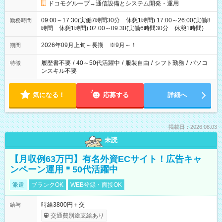
ドコモグループ→通信設備とシステム開発・運用
09:00～17:30(実働7時間30分 休憩1時間) 17:00～26:00(実働8
勤務時間
時間 休憩1時間) 02:00～09:30(実働6時間30分 休憩1時間) ※
日勤は就業時間1/夜勤は就業時間2.3を連続で行って頂きます
2026年09月上旬～長期 ※9月～！
期間
履歴書不要
/
40～50代活躍中
/
服装自由
/
シフト勤務
/
パソコ
特徴
ンスキル不要
気になる！
応募する
詳細へ
掲載日：2026.08.03
未読
【月収例63万円】有名外資ECサイト！広告キャ
ンペーン運用＊50代活躍中
派遣
ブランクOK
WEB登録・面接OK
時給3800円＋交
給与
交通費別途支給あり