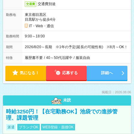
交通費別途
交通費
東京都目黒区
勤務地
目黒駅から徒歩4分
IT・Web・通信
9:00～18:00
勤務時間
2026/8/20～長期 ※1年の予定(延長の可能性有) ※8月～OK！
期間
履歴書不要
/
40～50代活躍中
/
服装自由
特徴
気になる！
応募する
詳細へ
掲載日：2026.08.06
未読
時給3250円！【在宅勤務OK】池袋での進捗管
理、課題管理
派遣
ブランクOK
WEB登録・面接OK