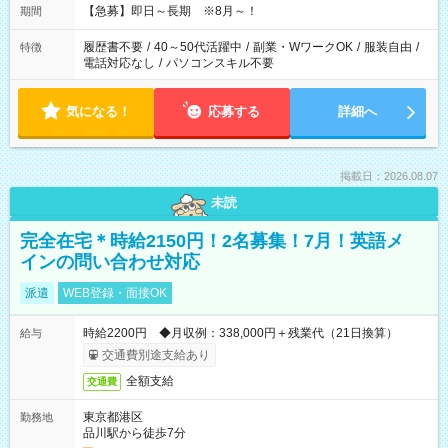
【急募】即日～長期 ※8月～！
期間
履歴書不要
/
40～50代活躍中
/
副業・WワークOK
/
服装自由
/
特徴
電話対応なし
/
パソコンスキル不要
気になる！
応募する
詳細へ
掲載日：2026.08.07
未読
完全在宅＊時給2150円！2名募集！7月！英語メ
インの問い合わせ対応
派遣
WEB登録・面接OK
時給2200円 ◆月収例：338,000円＋残業代（21日換算）
給与
交通費別途支給あり
全額支給
交通費
東京都港区
勤務地
品川駅から徒歩7分