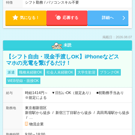
シフト勤務
/
パソコンスキル不要
特徴
気になる！
応募する
詳細へ
掲載日：2026.08.07
未読
【シフト自由・現金手渡しOK】iPhoneなどス
マホの充電を繋げるだけ！
派遣
職種未経験OK
社会人未経験OK
大学生歓迎
ブランクOK
WEB登録・面接OK
時給1414円～ ▼日払いOK（規定あり） ■初勤務手当あり
給与
※規定による
東京都新宿区
勤務地
新宿駅から徒歩
/
新宿三丁目駅から徒歩
/
高田馬場駅から徒歩
/
…
物流企業
9:00～18:00
勤務時間