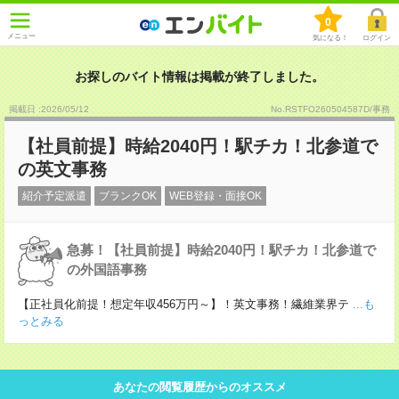
0
メニュー
気になる！
ログイン
お探しのバイト情報は掲載が終了しました。
掲載日 :2026
/
05
/
12
No.RSTFO260504587D/事務
【社員前提】時給2040円！駅チカ！北参道で
の英文事務
紹介予定派遣
ブランクOK
WEB登録・面接OK
急募！【社員前提】時給2040円！駅チカ！北参道で
の外国語事務
【正社員化前提！想定年収456万円～】！英文事務！繊維業界テ
...も
っとみる
あなたの閲覧履歴からのオススメ