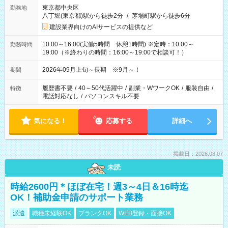
東京都中央区
勤務地
八丁堀(東京都)駅から徒歩2分
/
茅場町駅から徒歩6分
建設業界向けのAIサービスの提供など
10:00～16:00(実働5時間 休憩1時間) ※定時：10:00～
勤務時間
19:00（※終わりの時間：16:00～19:00で相談可！）
2026年09月上旬～長期 ※9月～！
期間
履歴書不要
/
40～50代活躍中
/
副業・WワークOK
/
服装自由
/
特徴
電話対応なし
/
パソコンスキル不要
気になる！
応募する
詳細へ
掲載日：2026.08.07
未読
時給2600円＊ほぼ在宅！週3～4日＆16時迄
OK！補助金申請のサポート業務
派遣
職種未経験OK
ブランクOK
WEB登録・面接OK