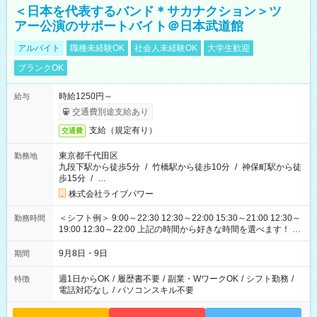
＜日本を代表するバンド＊サカナクション＞ツ
アー公演のサポートバイト＠日本武道館
アルバイト
職種未経験OK
社会人未経験OK
大学生歓迎
ブランクOK
時給1250円～
給与
交通費別途支給あり
支給（規定有り）
交通費
東京都千代田区
勤務地
九段下駅から徒歩5分
/
竹橋駅から徒歩10分
/
神保町駅から徒
歩15分
/
…
株式会社ライブパワー
＜シフト例＞ 9:00～22:30 12:30～22:00 15:30～21:00 12:30～
勤務時間
19:00 12:30～22:00 上記の時間から好きな時間を選べます！ ※
時間は変更となる可能性があります
9月8日・9日
期間
週1日からOK
/
履歴書不要
/
副業・WワークOK
/
シフト勤務
/
特徴
電話対応なし
/
パソコンスキル不要