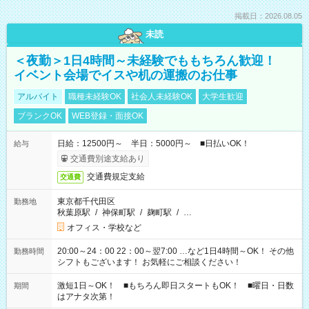
掲載日：2026.08.05
未読
＜夜勤＞1日4時間～未経験でももちろん歓迎！
イベント会場でイスや机の運搬のお仕事
アルバイト
職種未経験OK
社会人未経験OK
大学生歓迎
ブランクOK
WEB登録・面接OK
日給：12500円～ 半日：5000円～ ■日払いOK！
給与
交通費別途支給あり
交通費規定支給
交通費
東京都千代田区
勤務地
秋葉原駅
/
神保町駅
/
麹町駅
/
…
オフィス・学校など
20:00～24：00 22：00～翌7:00 …など1日4時間～OK！ その他
勤務時間
シフトもございます！ お気軽にご相談ください！
激短1日～OK！ ■もちろん即日スタートもOK！ ■曜日・日数
期間
はアナタ次第！