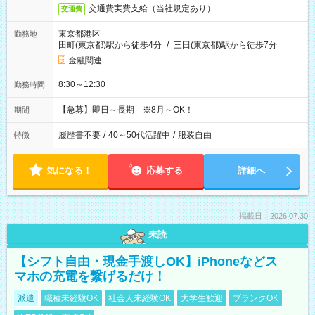
交通費実費支給（当社規定あり）
交通費
東京都港区
勤務地
田町(東京都)駅から徒歩4分
/
三田(東京都)駅から徒歩7分
金融関連
8:30～12:30
勤務時間
【急募】即日～長期 ※8月～OK！
期間
履歴書不要
/
40～50代活躍中
/
服装自由
特徴
気になる！
応募する
詳細へ
掲載日：2026.07.30
未読
【シフト自由・現金手渡しOK】iPhoneなどス
マホの充電を繋げるだけ！
派遣
職種未経験OK
社会人未経験OK
大学生歓迎
ブランクOK