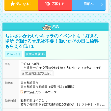
気になる！
応募する
詳細へ
未読
ちいさいかわいいキャラのイベントも！好きな
場所で働ける☆来社不要！働いたその日に給料
もらえる◎/T1
アルバイト
職種未経験OK
日給13,000円～
給与
＋交通費支給 ★交通費全額支給！ ┗案件により規定あり ★日払
いOK！（規定あり） ┗働いたその日に現金GET♪ お仕事後はコ
交通費別途支給あり
ンビニATMから 日払い分を引き落とせます！ 【試用期間】試
用期間なし
東京都町田市
勤務地
東京都町田市原町田（最寄り駅：町田駅）
株式会社ワンベルウッズ
勤務時間は指定なし
勤務時間
変形労働時間制 想定労働時間160時間/月 【シフト例】 ・8：00
～21：00