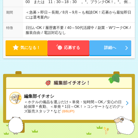
00 または 11：30～18：30 。*。ブランクOK！。*。 例え
ば前職が、 在宅/財団法人/事務/コールセンター/受付/販売/カフェ
スタッフ スイーツ販売/ホテルフロント/化粧品販売/など 様々な
＜急募＞即日～長期／8月～9月～も相談OK！応募から最短即日
期間
業界から入社して活躍されています♪
には選考案内♪
日払いOK
/
履歴書不要
/
40～50代活躍中
/
副業・WワークOK
/
特徴
服装自由
/
電話対応なし
気になる！
応募する
詳細へ
編集部イチオシ
＜ホテルの備品を運ぶだけ＞単発・短時間～OK／安心の日
給保障＊夜勤、＜単発＊1日～OK！＞コンサートなどのグッ
ズ販売スタッフ＊など
(8/6UP!)