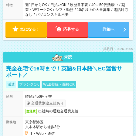
週1日からOK
/
日払いOK
/
履歴書不要
/
40～50代活躍中
/
副
特徴
業・WワークOK
/
シフト勤務
/
10名以上の大量募集
/
電話対応
なし
/
パソコンスキル不要
気になる！
応募する
詳細へ
掲載日：2026.08.05
未読
完全在宅で16時まで！英語&日本語＼EC運営サ
ポート／
派遣
ブランクOK
WEB登録・面接OK
時給2450円＋交
給与
交通費別途支給あり
出社時の通勤交通費支給
交通費
東京都港区
勤務地
六本木駅から徒歩3分
IT・Web・通信