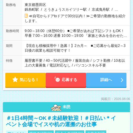
東京都墨田区
勤務地
錦糸町駅
/
とうきょうスカイツリー駅
/
京成曳舟駅
/
…
≪自宅からドアtoドアで30分以内！≫ご希望の勤務地を紹介
します。
9:00～18:00（休憩60分） ■ご希望があれば下記シフトもOK！
勤務時間
早番 7:00～16:00 遅番 10:00～19:00 「家族と休みを合わせた
い」 「余裕を持って夕飯の準備がしたい」 「できれば残業はし
たくない」 など、ご希望を教えてくださいね。 ※Wワーク希望
【現在も積極採用中！急募！】2カ月～ ■ご応募から最短2～3
期間
の方へ 今ご覧のお仕事で希望する勤務時間と、もう1つのお仕事
日後の就業も相談可能です！
の勤務時間。 合計で週40時間を超える場合は応募できません。
履歴書不要
/
40～50代活躍中
/
服装自由
/
シフト勤務
/
10名以
特徴
上の大量募集
/
電話対応なし
/
パソコンスキル不要
気になる！
応募する
詳細へ
掲載日：2026.08.06
未読
＃1日4時間～OK＃未経験歓迎！＃日払い＊イ
ベント会場でイスや机の運搬のお仕事