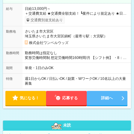
日給13,000円～
給与
＋交通費支給 ★交通費全額支給！ ┗案件により規定あり ★日払
いOK！（規定あり） ┗働いたその日に現金GET♪ お仕事後はコ
交通費別途支給あり
ンビニATMから 日払い分を引き落とせます！ 【試用期間】試
用期間なし
さいたま市大宮区
勤務地
埼玉県さいたま市大宮区錦町（最寄り駅：大宮駅）
株式会社ワンベルウッズ
勤務時間は指定なし
勤務時間
変形労働時間制 想定労働時間160時間/月 【シフト例】 ・8：00
～21：00
単発・1日のみOK
期間
週1日からOK / 日払いOK / 副業・WワークOK / 10名以上の大量
特徴
募集
気になる！
応募する
詳細へ
未読