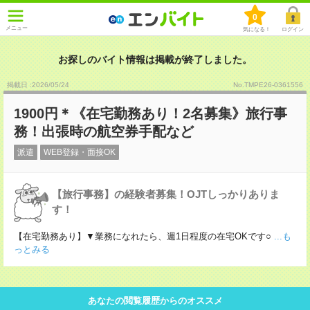
0
メニュー
気になる！
ログイン
お探しのバイト情報は掲載が終了しました。
掲載日 :2026
/
05
/
24
No.TMPE26-0361556
1900円＊《在宅勤務あり！2名募集》旅行事
務！出張時の航空券手配など
派遣
WEB登録・面接OK
【旅行事務】の経験者募集！OJTしっかりありま
す！
【在宅勤務あり】▼業務になれたら、週1日程度の在宅OKです○
...も
っとみる
あなたの閲覧履歴からのオススメ