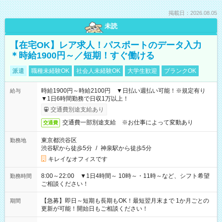
掲載日：2026.08.05
未読
【在宅OK】レア求人！パスポートのデータ入力
＊時給1900円～／短期！すぐ働ける
派遣
職種未経験OK
社会人未経験OK
大学生歓迎
ブランクOK
時給1900円～時給2100円 ▼日払い週払い可能！※規定有り
給与
▼1日6時間勤務で日収1万以上！
交通費別途支給あり
交通費一部別途支給 ※お仕事によって変動あり
交通費
東京都渋谷区
勤務地
渋谷駅から徒歩5分
/
神泉駅から徒歩5分
キレイなオフィスです
8:00～22:00 ▼1日4時間～ 10時～・11時～など、シフト希望
勤務時間
ご相談ください！
【急募】即日～短期も長期もOK！最短翌月末まで 1か月ごとの
期間
更新が可能！開始日もご相談ください！