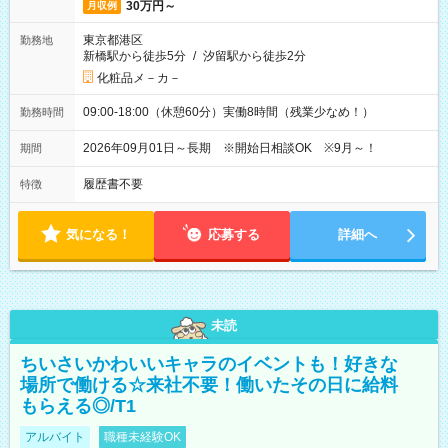
30万円～
月収例
東京都港区
勤務地
新橋駅から徒歩5分
/
汐留駅から徒歩2分
化粧品メ－カ－
09:00-18:00（休憩60分）実働8時間（残業少なめ！）
勤務時間
2026年09月01日～長期 ※開始日相談OK ※9月～！
期間
履歴書不要
特徴
気になる！
応募する
詳細へ
未読
ちいさいかわいいキャラのイベントも！好きな
場所で働ける☆来社不要！働いたその日に給料
もらえる◎/T1
アルバイト
職種未経験OK