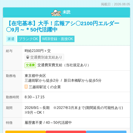
掲載日：2026.08.05
未読
【在宅基本】大手！広報アシ〇2100円エルダー
〇9月～＊50代活躍中
派遣
ブランクOK
WEB登録・面接OK
時給2100円＋交
給与
交通費別途支給あり
交通費実費支給（当社規定あり）
交通費
東京都中央区
勤務地
三越前駅から徒歩2分
/
新日本橋駅から徒歩5分
三越前駅近くの企業
8:30～17:15
勤務時間
2026/9/1～長期 ※2027年3月末まで(期間延長の可能性あり)
期間
※9月～OK！
履歴書不要
/
40～50代活躍中
特徴