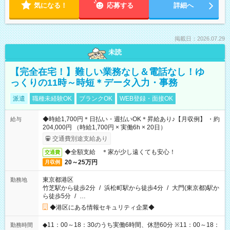
気になる！
応募する
詳細へ
掲載日：2026.07.29
未読
【完全在宅！】難しい業務なし＆電話なし！ゆ
っくりの11時～時短＊データ入力・事務
派遣
職種未経験OK
ブランクOK
WEB登録・面接OK
◆時給1,700円＊日払い・週払いOK＊昇給あり♪【月収例】 ・約
給与
204,000円 （時給1,700円 × 実働6h × 20日）
交通費別途支給あり
◆全額支給 ＊家が少し遠くても安心！
交通費
20～25万円
月収例
東京都港区
勤務地
竹芝駅から徒歩2分
/
浜松町駅から徒歩4分
/
大門(東京都)駅か
ら徒歩5分
/
…
◆港区にある情報セキュリティ企業◆
◆11：00～18：30のうち実働6時間、休憩60分 ※11：00～18：
勤務時間