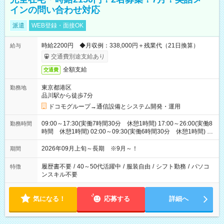
インの問い合わせ対応
派遣
WEB登録・面接OK
時給2200円 ◆月収例：338,000円＋残業代（21日換算）
給与
交通費別途支給あり
全額支給
交通費
東京都港区
勤務地
品川駅から徒歩7分
ドコモグループ→通信設備とシステム開発・運用
09:00～17:30(実働7時間30分 休憩1時間) 17:00～26:00(実働8
勤務時間
時間 休憩1時間) 02:00～09:30(実働6時間30分 休憩1時間) ※
日勤は就業時間1/夜勤は就業時間2.3を連続で行って頂きます
2026年09月上旬～長期 ※9月～！
期間
履歴書不要
/
40～50代活躍中
/
服装自由
/
シフト勤務
/
パソコ
特徴
ンスキル不要
気になる！
応募する
詳細へ