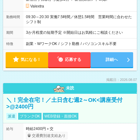
Valextra
09:30～20:30 実働7.5時間／休憩1.5時間 営業時間に合わせた
勤務時間
シフト制
3か月程度の短期予定 ※開始日はお気軽にご相談ください
期間
副業・WワークOK
/
シフト勤務
/
パソコンスキル不要
特徴
気になる！
応募する
詳細へ
掲載日：2026.08.07
未読
＼！完全在宅！／土日含む週2～OK<講座受付
>@2400円
派遣
ブランクOK
WEB登録・面接OK
時給2400円＋交
給与
交通費別途支給あり