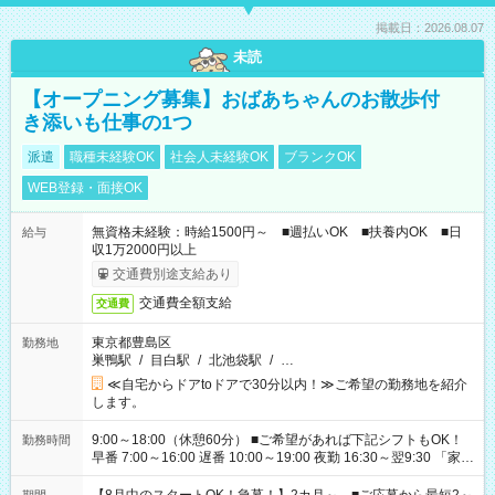
掲載日：2026.08.07
未読
【オープニング募集】おばあちゃんのお散歩付
き添いも仕事の1つ
派遣
職種未経験OK
社会人未経験OK
ブランクOK
WEB登録・面接OK
無資格未経験：時給1500円～ ■週払いOK ■扶養内OK ■日
給与
収1万2000円以上
交通費別途支給あり
交通費全額支給
交通費
東京都豊島区
勤務地
巣鴨駅
/
目白駅
/
北池袋駅
/
…
≪自宅からドアtoドアで30分以内！≫ご希望の勤務地を紹介
します。
9:00～18:00（休憩60分） ■ご希望があれば下記シフトもOK！
勤務時間
早番 7:00～16:00 遅番 10:00～19:00 夜勤 16:30～翌9:30 「家族
と休みを合わせたい」 「余裕を持って夕飯の準備がしたい」
「できれば残業はしたくない」 など、ご希望を教えてください