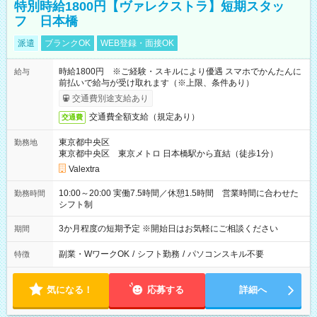
特別時給1800円【ヴァレクストラ】短期スタッ
フ 日本橋
派遣
ブランクOK
WEB登録・面接OK
時給1800円 ※ご経験・スキルにより優遇 スマホでかんたんに
給与
前払いで給与が受け取れます（※上限、条件あり）
交通費別途支給あり
交通費全額支給（規定あり）
交通費
東京都中央区
勤務地
東京都中央区 東京メトロ 日本橋駅から直結（徒歩1分）
Valextra
10:00～20:00 実働7.5時間／休憩1.5時間 営業時間に合わせた
勤務時間
シフト制
3か月程度の短期予定 ※開始日はお気軽にご相談ください
期間
副業・WワークOK
/
シフト勤務
/
パソコンスキル不要
特徴
気になる！
応募する
詳細へ