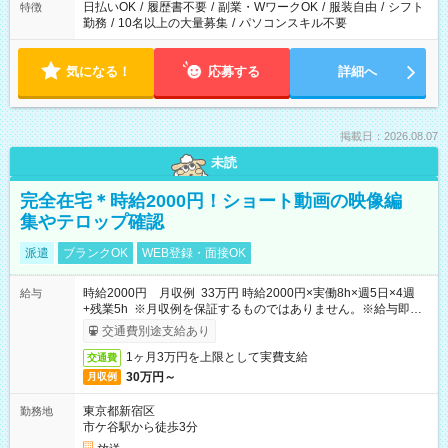
日払いOK
/
履歴書不要
/
副業・WワークOK
/
服装自由
/
シフト
特徴
勤務
/
10名以上の大量募集
/
パソコンスキル不要
気になる！
応募する
詳細へ
掲載日：2026.08.07
未読
完全在宅＊時給2000円！ショート動画の映像編
集やテロップ確認
派遣
ブランクOK
WEB登録・面接OK
時給2000円 月収例 33万円 時給2000円×実働8h×週5日×4週
給与
+残業5h ※月収例を保証するものではありません。※給与即受
取りサービス利用可（利用条件有）
交通費別途支給あり
1ヶ月3万円を上限として実費支給
交通費
30万円～
月収例
東京都新宿区
勤務地
市ケ谷駅から徒歩3分