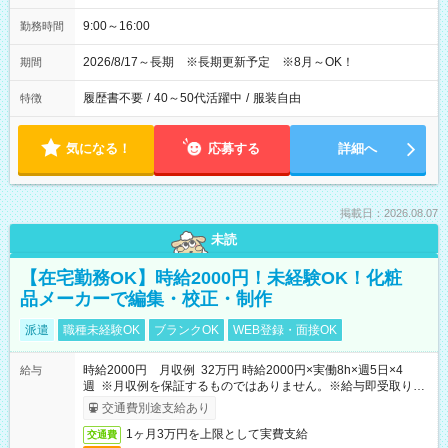
9:00～16:00
勤務時間
2026/8/17～長期 ※長期更新予定 ※8月～OK！
期間
履歴書不要
/
40～50代活躍中
/
服装自由
特徴
気になる！
応募する
詳細へ
掲載日：2026.08.07
未読
【在宅勤務OK】時給2000円！未経験OK！化粧
品メーカーで編集・校正・制作
派遣
職種未経験OK
ブランクOK
WEB登録・面接OK
時給2000円 月収例 32万円 時給2000円×実働8h×週5日×4
給与
週 ※月収例を保証するものではありません。※給与即受取りサ
ービス利用可（利用条件有）
交通費別途支給あり
1ヶ月3万円を上限として実費支給
交通費