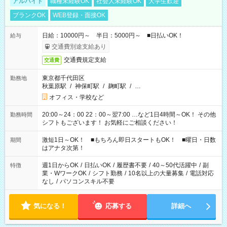
アルバイト
職種未経験OK
社会人未経験OK
大学生歓迎
ブランクOK
WEB登録・面接OK
日給：10000円～ 半日：5000円～ ■日払いOK！
給与
交通費別途支給あり
交通費規定支給
交通費
東京都千代田区
勤務地
秋葉原駅
/
神保町駅
/
麹町駅
/
…
オフィス・学校など
20:00～24：00 22：00～翌7:00 …など1日4時間～OK！ その他
勤務時間
シフトもございます！ お気軽にご相談ください！
激短1日～OK！ ■もちろん即日スタートもOK！ ■曜日・日数
期間
はアナタ次第！
週1日からOK
/
日払いOK
/
履歴書不要
/
40～50代活躍中
/
副
特徴
業・WワークOK
/
シフト勤務
/
10名以上の大量募集
/
電話対応
なし
/
パソコンスキル不要
気になる！
応募する
詳細へ