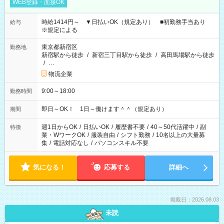
WEB登録・面接OK
時給1414円～ ▼日払いOK（規定あり） ■初勤務手当あり
給与
※規定による
東京都新宿区
勤務地
新宿駅から徒歩
/
新宿三丁目駅から徒歩
/
高田馬場駅から徒歩
/
…
物流企業
9:00～18:00
勤務時間
即日～OK！ 1日～働けます＾＾（規定あり）
期間
週1日からOK
/
日払いOK
/
履歴書不要
/
40～50代活躍中
/
副
特徴
業・WワークOK
/
服装自由
/
シフト勤務
/
10名以上の大量募
集
/
電話対応なし
/
パソコンスキル不要
気になる！
応募する
詳細へ
掲載日：2026.08.03
未読