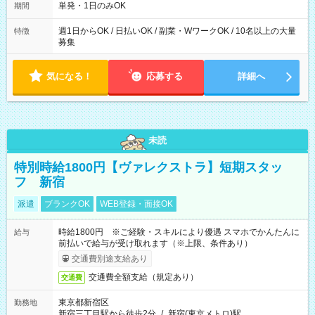
単発・1日のみOK
期間
週1日からOK / 日払いOK / 副業・WワークOK / 10名以上の大量
特徴
募集
気になる！
応募する
詳細へ
未読
特別時給1800円【ヴァレクストラ】短期スタッ
フ 新宿
派遣
ブランクOK
WEB登録・面接OK
時給1800円 ※ご経験・スキルにより優遇 スマホでかんたんに
給与
前払いで給与が受け取れます（※上限、条件あり）
交通費別途支給あり
交通費全額支給（規定あり）
交通費
東京都新宿区
勤務地
新宿三丁目駅から徒歩2分
/
新宿(東京メトロ)駅