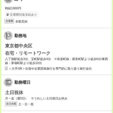
時給1900円
交通費別途支給あり
全額支給
交通費
勤務地
東京都中央区
在宅・リモートワーク
八丁堀駅徒歩3分、宝町駅徒歩4分 ※有楽町線：新富町駅より徒歩6分/東西
線：茅場町駅より徒歩10分
＜大手GR＞出張や企業団体旅行を専門的に取り扱う旅行会社
勤務曜日
土日祝休
月～金（週5日） ※うれしい土日祝日お休み
土・日・祝
休日休暇