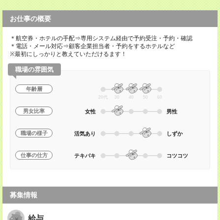
お仕事の概要
＊航空券・ホテルの手配⇒専用システム経由で予約受注・予約・確認
＊電話・メール対応⇒顧客企業担当者・予約をするホテルなど
※最初にしっかりと教えていただけるます！
職場の雰囲気
年齢層
20代
30
40
50
60
男女比率
女性
男性
職場の様子
活気あり
しずか
仕事の仕方
テキパキ
コツコツ
募集情報
給与