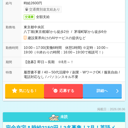
時給2600円
給与
交通費別途支給あり
全額支給
交通費
東京都中央区
勤務地
八丁堀(東京都)駅から徒歩2分
/
茅場町駅から徒歩6分
建設業界向けのAIサービスの提供など
10:00～17:00(実働6時間 休憩1時間) ※定時：10:00～
勤務時間
19:00（※終わりの時間：16:00～19:00で相談可！）
【急募】即日～長期 ※8月～！
期間
履歴書不要
/
40～50代活躍中
/
副業・WワークOK
/
服装自由
/
特徴
電話対応なし
/
パソコンスキル不要
気になる！
応募する
詳細へ
掲載日：2026.08.06
未読
完全在宅＊時給2150円！2名募集！7月！英語メ