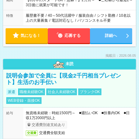
【8月中のスタートOK！急募！】2カ月～ ■ご応募から最短2～
期間
ね。 ※Wワーク希望の方へ 今ご覧のお仕事で希望する勤務時間
3日後に就業が可能です！
と、もう1つのお仕事の勤務時間。 合計で週40時間を超える場
合は応募できません。
履歴書不要
/
40～50代活躍中
/
服装自由
/
シフト勤務
/
10名以
特徴
上の大量募集
/
電話対応なし
/
パソコンスキル不要
気になる！
応募する
詳細へ
掲載日：2026.08.05
未読
説明会参加で全員に【現金2千円相当プレゼン
ト】生活のお手伝い
派遣
職種未経験OK
社会人未経験OK
ブランクOK
WEB登録・面接OK
無資格未経験：時給1500円～ ■週払いOK ■扶養内OK ■日
給与
収1万2000円以上
交通費別途支給あり
交通費全額支給
交通費