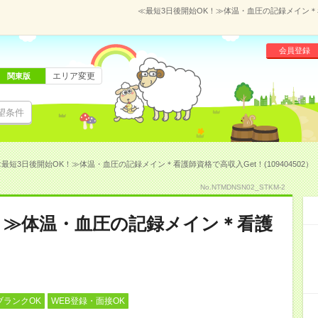
≪最短3日後開始OK！≫体温・血圧の記録メイン＊看護
会員登録
エリア変更
関東版
望条件
最短3日後開始OK！≫体温・血圧の記録メイン＊看護師資格で高収入Get！(109404502）
No.NTMDNSN02_STKM-2
！≫体温・血圧の記録メイン＊看護
ブランクOK
WEB登録・面接OK