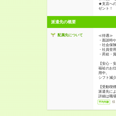
★支店への
ゼント！
派遣先の概要
配属先について
≪待遇≫
・面談時や
・社会保
・社員登
・昇給・
【安心・
福祉のお
用中。
シフト減
【受動喫
派遣先に
詳細は職
様
平均年齢