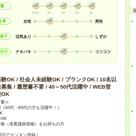
層
20代
30
40
50
60
比率
女性
男性
様子
活気あり
しずか
仕方
テキパキ
コツコツ
OK / 社会人未経験OK / ブランクOK / 10名以
集 / 履歴書不要 / 40～50代活躍中 / WEB登
OK
不要≫
（50代・60代の方も活躍中！）
K
OK
資格（准看護師資格）をお持ちの方
電話でカンタン登録！