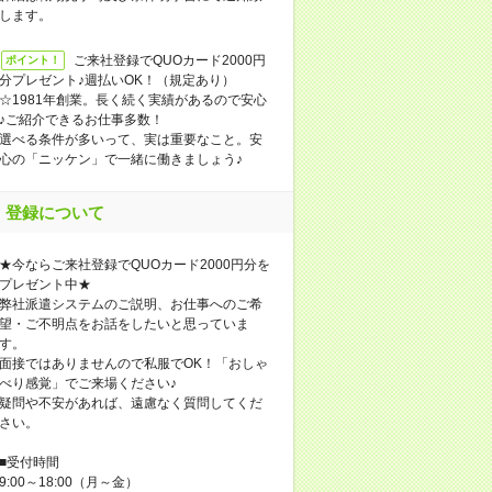
します。
ご来社登録でQUOカード2000円
ポイント！
分プレゼント♪週払いOK！（規定あり）
☆1981年創業。長く続く実績があるので安心
♪ご紹介できるお仕事多数！
選べる条件が多いって、実は重要なこと。安
心の「ニッケン」で一緒に働きましょう♪
登録について
★今ならご来社登録でQUOカード2000円分を
プレゼント中★
弊社派遣システムのご説明、お仕事へのご希
望・ご不明点をお話をしたいと思っていま
す。
面接ではありませんので私服でOK！「おしゃ
べり感覚」でご来場ください♪
疑問や不安があれば、遠慮なく質問してくだ
さい。
■受付時間
9:00～18:00（月～金）