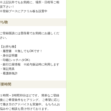
※上記以外でもお気軽に、場所・日程等ご相
談下さい！
※登録ブースにアクリル板を設置中
持ち物
ご登録面談には普段着でお気軽にお越しくだ
さい。
【お持ち物】
・履歴書 ※無しでもOKです！
・身分証明書
・印鑑(シャチハタOK）
・銀行口座情報 ※給与振込時に利用します
・筆記用具
・看護師免許
所要時間
１時間～1時間30分ほどです。 簡単なご登録
後にご希望条件をヒアリング。 ご希望に応じ
て働き方のアドバイスも実施中。 もちろんお
悩みやご相談も受け付けております。