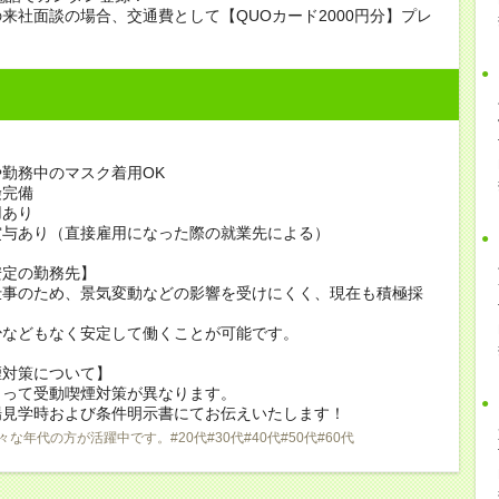
来社面談の場合、交通費として【QUOカード2000円分】プレ
勤務中のマスク着用OK
険完備
用あり
賞与あり（直接雇用になった際の就業先による）
安定の勤務先】
仕事のため、景気変動などの影響を受けにくく、現在も積極採
少などもなく安定して働くことが可能です。
煙対策について】
よって受動喫煙対策が異なります。
場見学時および条件明示書にてお伝えいたします！
々な年代の方が活躍中です。#20代#30代#40代#50代#60代