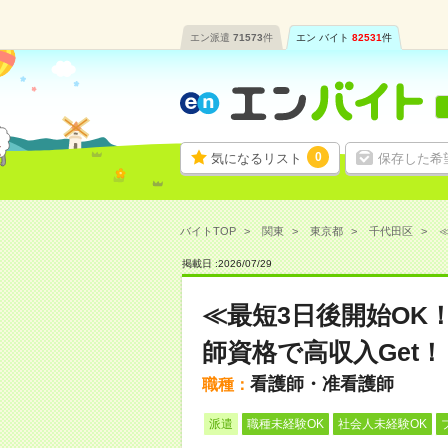
エン派遣
71573
件
エン バイト
82531
件
0
気になるリスト
保存した希
バイトTOP
関東
東京都
千代田区
≪
掲載日 :
2026
/
07
/
29
≪最短3日後開始OK
師資格で高収入Get！
看護師・准看護師
職種：
派遣
職種未経験OK
社会人未経験OK