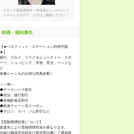
スタッフ満足度96％！担当者がしっかりとフ
ォローしますので、まずはご相談ください！
待遇・福利厚生
【★ベネフィット・ステーション利用可能
★】
旅行、グルメ、リラク＆ビューティー、スポ
ーツ、ショッピング、学習、育児、ペットな
ど
各種ジャンルのお得な特典多数！
＜一例＞
◆テーマパーク割引
◆宿泊、旅行割引
◆各種飲食店割引
◆飲食チェーン店クーポン
◆サロン、スパ、ジム割引など
【受動喫煙対策について】
派遣先により受動喫煙対策が異なります。
詳細は職場見学時及び条件明示書にて通知致