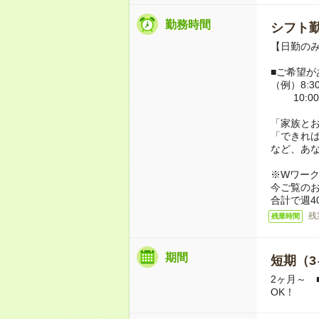
勤務時間
シフト勤
【日勤のみ】
■ご希望が
（例）8:30
10:00
「家族と
「できれ
など、あ
※Wワー
今ご覧の
合計で週4
残
残業時間
期間
短期（3
2ヶ月～ 
OK！