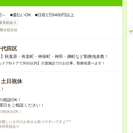
円～ ■週払いOK ■日収1万8400円以上
途支給あり
費全額支給
千代田区
区】秋葉原・有楽町・神保町・神田・麹町など勤務地多数！
らドアtoドアで30分以内】介護施設でのお仕事。勤務地選べます！
/ 土日祝休
K！
の相談OK！
曜日をご相談ください！
日祝休みOK！
は難しい土日のお休みも取りやすいですよ^^*
取得実績あり