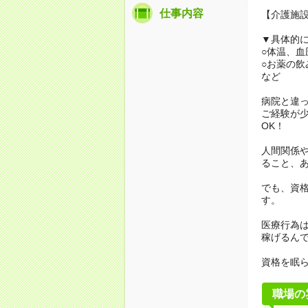
仕事内容
【介護施
▼具体的
○体温、血
○お薬の飲
など
病院と違
ご経験が
OK！
人間関係
ること、
でも、資格
す。
医療行為は
稼げるん
資格を眠
職場の