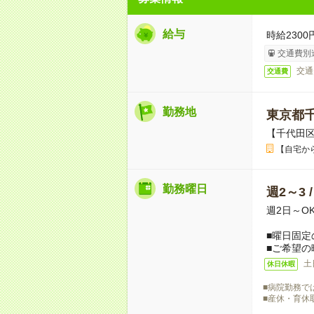
給与
時給2300
交通費別
交通
交通費
勤務地
東京都
【千代田
【自宅か
勤務曜日
週2～3 
週2日～O
■曜日固定
■ご希望の
土
休日休暇
■病院勤務で
■産休・育休