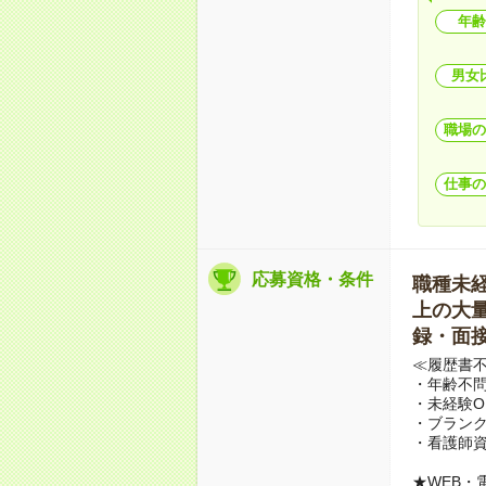
年齢
男女
職場の
仕事の
応募資格・条件
職種未経験
上の大量募
録・面接
≪履歴書
・年齢不問
・未経験O
・ブランク
・看護師
★WEB・