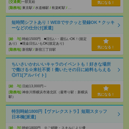
[交通費]
一部支給
気になる！
[勤務地]
東京駅
/
水道橋駅
/
有楽町駅
/
…
短時間シフトあり！WEBでサクッと登録OK＊クッキ
ーなどの仕分け[派遣]
[給 与]
時給1500円 ■日払い・週払いOK！(規定
あり) ■現金日払いもOK(規定あり)
気になる！
[勤務地]
新宿駅
/
新宿三丁目駅
ちいさいかわいいキャラのイベントも！好きな場所
で働ける☆来社不要！働いたその日に給料もらえる
◎/T1[アルバイト]
[給 与]
日給13,000円～
[勤務地]
神奈川県横浜市港北区（最寄り駅：新横浜
気になる！
駅）
特別時給1800円【ヴァレクストラ】短期スタッフ
日本橋[派遣]
[給 与]
時給1800円 ※ご経験・スキルにより優