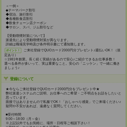
＜一例＞
◆テーマパーク割引
◆宿泊、旅行割引
◆各種飲食店割引
◆飲食チェーン店クーポン
◆サロン、スパ、ジム割引など
【受動喫煙対策について】
派遣先により受動喫煙対策が異なります。
詳細は職場見学時及び条件明示書にて通知致します。
ご来社登録でQUOカード2000円分プレゼント♪週払いOK！（規
ポイント！
定あり）
☆1981年創業。長く続く実績があるので安心♪ご紹介できるお仕事多数！
選べる条件が多いって、実は重要なこと。安心の「ニッケン」で一緒に働き
ましょう♪
登録について
★今ならご来社登録でQUOカード2000円分をプレゼント中★
弊社派遣システムのご説明、お仕事へのご希望・ご不明点をお話をしたいと
思っています。
面接ではありませんので私服でOK！「おしゃべり感覚」でご来場ください♪
疑問や不安があれば、遠慮なく質問してください。
■受付時間
9:00～18:00（月～金）
※上記以外でもお気軽に、場所・日程等ご相談下さい！