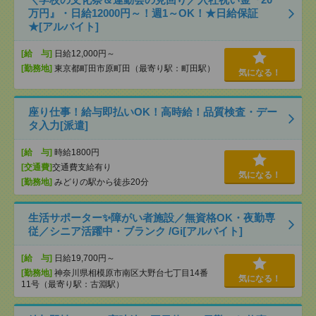
万円』・日給12000円～！週1～OK！★日給保証
★[アルバイト]
[給 与]
日給12,000円～
[勤務地]
東京都町田市原町田（最寄り駅：町田駅）
気になる！
座り仕事！給与即払いOK！高時給！品質検査・デー
タ入力[派遣]
[給 与]
時給1800円
[交通費]
交通費支給有り
気になる！
[勤務地]
みどりの駅から徒歩20分
生活サポーター✨障がい者施設／無資格OK・夜勤専
従／シニア活躍中・ブランク /Gi[アルバイト]
[給 与]
日給19,700円～
[勤務地]
神奈川県相模原市南区大野台七丁目14番
気になる！
11号（最寄り駅：古淵駅）