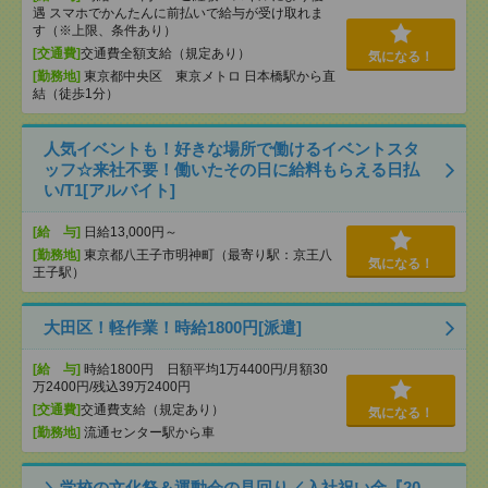
遇 スマホでかんたんに前払いで給与が受け取れま
す（※上限、条件あり）
[交通費]
交通費全額支給（規定あり）
気になる！
[勤務地]
東京都中央区 東京メトロ 日本橋駅から直
結（徒歩1分）
人気イベントも！好きな場所で働けるイベントスタ
ッフ☆来社不要！働いたその日に給料もらえる日払
い/T1[アルバイト]
[給 与]
日給13,000円～
[勤務地]
東京都八王子市明神町（最寄り駅：京王八
気になる！
王子駅）
大田区！軽作業！時給1800円[派遣]
[給 与]
時給1800円 日額平均1万4400円/月額30
万2400円/残込39万2400円
[交通費]
交通費支給（規定あり）
気になる！
[勤務地]
流通センター駅から車
＼学校の文化祭＆運動会の見回り／入社祝い金『20