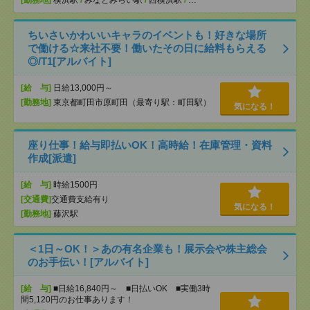
[勤務地]
横浜駅
/
みなとみらい駅
/
西横浜駅
/
…
ちいさいかわいいキャラのイベントも！好きな場所
で働ける☆来社不要！働いたその日に給料もらえる
◎/T1[アルバイト]
[給 与]
日給13,000円～
[勤務地]
東京都町田市原町田（最寄り駅：町田駅）
気になる！
座り仕事！給与即払いOK！高時給！在庫管理・資料
作成[派遣]
[給 与]
時給1500円
[交通費]
交通費支給有り
気になる！
[勤務地]
藤沢駅
＜1日～OK！＞あの有名企業も！展示会や株主総会
のお手伝い！[アルバイト]
[給 与]
■日給16,840円～ ■日払いOK ■実働3時
間5,120円のお仕事あります！