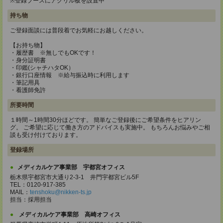
※登録ブースにアクリル板を設置中
持ち物
ご登録面談には普段着でお気軽にお越しください。
【お持ち物】
・履歴書 ※無しでもOKです！
・身分証明書
・印鑑(シャチハタOK）
・銀行口座情報 ※給与振込時に利用します
・筆記用具
・看護師免許
所要時間
１時間～1時間30分ほどです。 簡単なご登録後にご希望条件をヒアリン
グ。 ご希望に応じて働き方のアドバイスも実施中。 もちろんお悩みやご相
談も受け付けております。
登録場所
メディカルケア事業部 宇都宮オフィス
栃木県宇都宮市大通り2-3-1 井門宇都宮ビル5F
TEL：0120-917-385
MAIL：
tenshoku@nikken-ts.jp
担当：採用担当
メディカルケア事業部 高崎オフィス