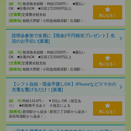
[給 与]
無資格未経験：時給1500円～ ■週払い
OK ■扶養内OK ■日収1万2000円以上
[交通費]
交通費全額支給
気になる！
[勤務地]
相模大野駅
/
小田急相模原駅
/
古淵駅
/
…
説明会参加で全員に【現金2千円相当プレゼント】生
活のお手伝い[派遣]
[給 与]
無資格未経験：時給1500円～ ■週払い
OK ■扶養内OK ■日収1万2000円以上
[交通費]
交通費全額支給
気になる！
[勤務地]
相模大野駅
/
小田急相模原駅
/
古淵駅
/
…
【シフト自由・現金手渡しOK】iPhoneなどスマホの
充電を繋げるだけ！[派遣]
[給 与]
時給1414円～ ▼日払いOK（規定あ
り） ■初勤務手当あり ※規定による
[勤務地]
新宿駅から徒歩
/
新宿三丁目駅から徒歩
/
気になる！
高田馬場駅から徒歩
/
…