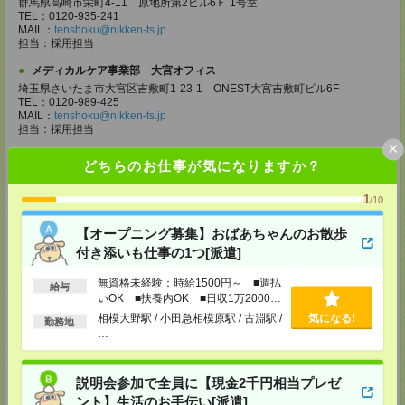
群馬県高崎市栄町4-11 原地所第2ビル6Ｆ 1号室
TEL：0120-935-241
MAIL：
tenshoku@nikken-ts.jp
担当：採用担当
メディカルケア事業部 大宮オフィス
埼玉県さいたま市大宮区吉敷町1-23-1 ONEST大宮吉敷町ビル6F
TEL：0120-989-425
MAIL：
tenshoku@nikken-ts.jp
担当：採用担当
×
メディカルケア事業部 千葉オフィス
どちらのお仕事が気になりますか？
千葉県千葉市中央区富士見2-15-11 IMI千葉富士見ビル6F
TEL：0120-998-758
1
/10
MAIL：
tenshoku@nikken-ts.jp
担当：採用担当
【オープニング募集】おばあちゃんのお散歩
メディカルケア事業部 柏オフィス
付き添いも仕事の1つ[派遣]
千葉県柏市末広町5-19 第12関口ビル7F 705号室
TEL：0120-935-218
無資格未経験：時給1500円～ ■週払
給与
MAIL：
tenshoku@nikken-ts.jp
いOK ■扶養内OK ■日収1万2000円
担当：採用担当
以上
相模大野駅 / 小田急相模原駅 / 古淵駅 /
気になる!
勤務地
メディカルケア事業部 新宿オフィス
…
東京都新宿区新宿2-3-10 新宿御苑ビル6階
TEL：0120-457-235
MAIL：
tenshoku@nikken-ts.jp
説明会参加で全員に【現金2千円相当プレゼ
担当：採用担当
ント】生活のお手伝い[派遣]