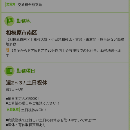
交通費全額支給
交通費
勤務地
相模原市南区
【相模原市南区】相模大野・小田急相模原・古淵・東林間・原当麻など勤務
地多数！
【自宅からドアtoドアで30分以内】介護施設でのお仕事。勤務地選べま
す！
勤務曜日
週2～3 / 土日祝休
週3日～OK！
■曜日固定の相談OK！
■ご希望の曜日をご相談ください！
土日祝休みOK！
休日休暇
■病院勤務では難しい土日のお休みも取りやすいですよ^^*
■産休・育休取得実績あり