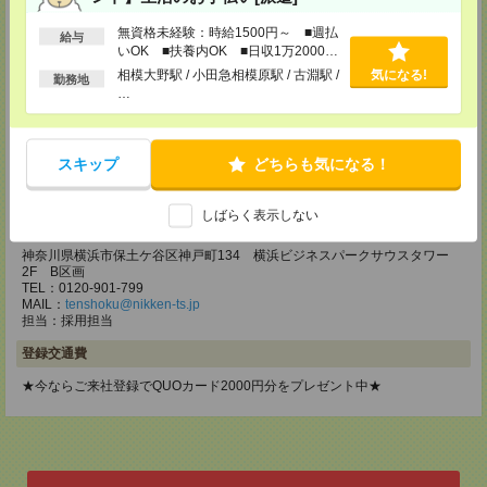
メディカルケア事業部 立川事業部
無資格未経験：時給1500円～ ■週払
東京都立川市錦町1-12-14
給与
TEL：0120-934-200
いOK ■扶養内OK ■日収1万2000円
MAIL：
tenshoku@nikken-ts.jp
以上
相模大野駅 / 小田急相模原駅 / 古淵駅 /
気になる!
勤務地
担当：採用担当
…
メディカルケア事業部 町田オフィス
東京都町田市森野1-7-23 大樹生命町田ビル6F
スキップ
どちらも気になる！
TEL：0120-453-285
MAIL：
tenshoku@nikken-ts.jp
担当：採用担当
しばらく表示しない
メディカルケア事業部 横浜オフィス
神奈川県横浜市保土ケ谷区神戸町134 横浜ビジネスパークサウスタワー
2F B区画
TEL：0120-901-799
MAIL：
tenshoku@nikken-ts.jp
担当：採用担当
登録交通費
★今ならご来社登録でQUOカード2000円分をプレゼント中★