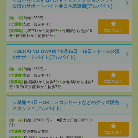
＜日本を代表するバンド＊サカナクション＞ツアー
公演のサポートバイト＠日本武道館[アルバイト]
[給 与]
時給1250円～
[交通費]
支給（規定有り）
気になる！
[勤務地]
九段下駅から徒歩5分
/
竹橋駅から徒歩10
分
/
神保町駅から徒歩15分
/
…
＜SEKAI NO OWARI＊8月15日・16日＞ドーム公演
のサポートバイト[アルバイト]
[給 与]
時給1250円～
[交通費]
支給（規定有り）
気になる！
[勤務地]
後楽園駅から徒歩5分
/
水道橋駅から徒歩5
分
/
春日(東京都)駅から徒歩7分
＜単発＊1日～OK！＞コンサートなどのグッズ販売
スタッフ＊[アルバイト]
[給 与]
日給1万5000円～ ■最大で日給2万8500
円！
[交通費]
交通費規定支給
気になる！