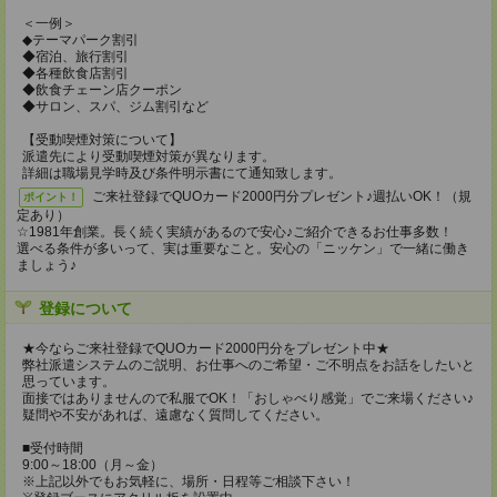
＜一例＞
◆テーマパーク割引
◆宿泊、旅行割引
◆各種飲食店割引
◆飲食チェーン店クーポン
◆サロン、スパ、ジム割引など
【受動喫煙対策について】
派遣先により受動喫煙対策が異なります。
詳細は職場見学時及び条件明示書にて通知致します。
ご来社登録でQUOカード2000円分プレゼント♪週払いOK！（規
ポイント！
定あり）
☆1981年創業。長く続く実績があるので安心♪ご紹介できるお仕事多数！
選べる条件が多いって、実は重要なこと。安心の「ニッケン」で一緒に働き
ましょう♪
登録について
★今ならご来社登録でQUOカード2000円分をプレゼント中★
弊社派遣システムのご説明、お仕事へのご希望・ご不明点をお話をしたいと
思っています。
面接ではありませんので私服でOK！「おしゃべり感覚」でご来場ください♪
疑問や不安があれば、遠慮なく質問してください。
■受付時間
9:00～18:00（月～金）
※上記以外でもお気軽に、場所・日程等ご相談下さい！