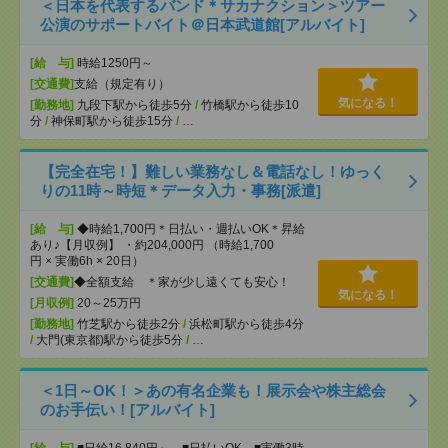
＜日本を代表するバンド＊サカナクション＞ツアー
公演のサポートバイト＠日本武道館[アルバイト]
[給 与]
時給1250円～
[交通費]
支給（規定有り）
気になる！
[勤務地]
九段下駅から徒歩5分
/
竹橋駅から徒歩10
分
/
神保町駅から徒歩15分
/
…
【完全在宅！】難しい業務なし＆電話なし！ゆっく
りの11時～時短＊データ入力・事務[派遣]
[給 与]
◆時給1,700円＊日払い・週払いOK＊昇給
あり♪【月収例】 ・約204,000円 （時給1,700
円 × 実働6h × 20日）
[交通費]
◆全額支給 ＊家が少し遠くても安心！
気になる！
[月収例]
20～25万円
[勤務地]
竹芝駅から徒歩2分
/
浜松町駅から徒歩4分
/
大門(東京都)駅から徒歩5分
/
…
＜1日～OK！＞あの有名企業も！展示会や株主総会
のお手伝い！[アルバイト]