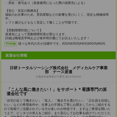
・昇給・賞与あり（直接雇用になった際の就業先による）
【安心・安定の勤務先】
福祉のお仕事のため、景気変動などの影響を受けにくく、現在も積極採用
中。
シフト減少などもなく安定して働くことが可能です。
【受動喫煙対策について】
派遣先によって受動喫煙対策が異なります。
詳細は職場見学時および条件明示書にてお伝えいたします！
様々な年代の方が活躍中です。#20代#30代#40代#50代#60代
平均年齢
派遣会社情報
日研トータルソーシング株式会社 メディカルケア事業
部 ナース派遣
労働者派遣事業許可番号:派13-060060
「こんな風に働きたい！」をサポート＊看護専門の派
遣会社です
「自宅の近くで働きたい」「収入」「働き方を選びたい」「正社員を目指し
たい」などの希望条件や、仕事上の不満も丁寧にお聞きしてからご紹介する
ので長期でご活躍されている方が多いのが特長です。まずはご希望を聞いた
うえで、ピッタリの求人をご紹介。また安心してお仕事を続けていただくた