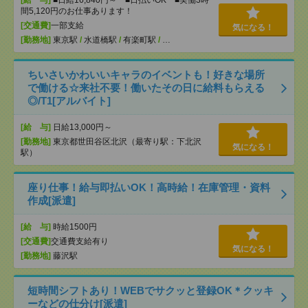
[給 与]
■日給16,840円～ ■日払いOK ■実働3時
間5,120円のお仕事あります！
[交通費]
一部支給
気になる！
[勤務地]
東京駅
/
水道橋駅
/
有楽町駅
/
…
ちいさいかわいいキャラのイベントも！好きな場所
で働ける☆来社不要！働いたその日に給料もらえる
◎/T1[アルバイト]
[給 与]
日給13,000円～
[勤務地]
東京都世田谷区北沢（最寄り駅：下北沢
気になる！
駅）
座り仕事！給与即払いOK！高時給！在庫管理・資料
作成[派遣]
[給 与]
時給1500円
[交通費]
交通費支給有り
気になる！
[勤務地]
藤沢駅
短時間シフトあり！WEBでサクッと登録OK＊クッキ
ーなどの仕分け[派遣]