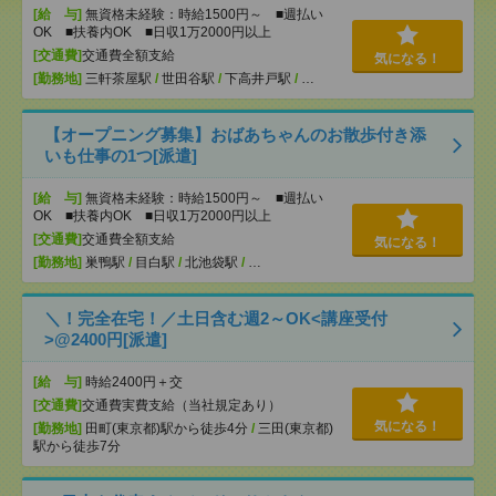
[給 与]
無資格未経験：時給1500円～ ■週払い
OK ■扶養内OK ■日収1万2000円以上
[交通費]
交通費全額支給
気になる！
[勤務地]
三軒茶屋駅
/
世田谷駅
/
下高井戸駅
/
…
【オープニング募集】おばあちゃんのお散歩付き添
いも仕事の1つ[派遣]
[給 与]
無資格未経験：時給1500円～ ■週払い
OK ■扶養内OK ■日収1万2000円以上
[交通費]
交通費全額支給
気になる！
[勤務地]
巣鴨駅
/
目白駅
/
北池袋駅
/
…
＼！完全在宅！／土日含む週2～OK<講座受付
>@2400円[派遣]
[給 与]
時給2400円＋交
[交通費]
交通費実費支給（当社規定あり）
気になる！
[勤務地]
田町(東京都)駅から徒歩4分
/
三田(東京都)
駅から徒歩7分