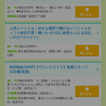
[給 与]
時給1500円 ■日払い・週払いOK！(規定
あり) ■現金日払いもOK(規定あり)
気になる！
[勤務地]
新宿駅
/
新宿三丁目駅
人気イベントも！好きな場所で働けるイベントスタ
ッフ☆来社不要！働いたその日に給料もらえる日払
い/T1[アルバイト]
[給 与]
日給13,000円～
[勤務地]
東京都目黒区自由が丘（最寄り駅：自由が
気になる！
丘駅）
特別時給1800円【ヴァレクストラ】短期スタッフ
日本橋[派遣]
[給 与]
時給1800円 ※ご経験・スキルにより優
遇 スマホでかんたんに前払いで給与が受け取れま
す（※上限、条件あり）
[交通費]
交通費全額支給（規定あり）
気になる！
[勤務地]
東京都中央区 東京メトロ 日本橋駅から直
結（徒歩1分）