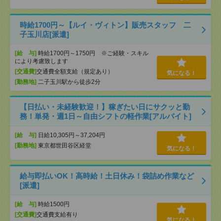
時給1700円～【ルイ・ヴィトン】販売スタッフ 二
子玉川店[派遣]
[給 与]
時給1700円～1750円 ※ご経験・スキル
により考慮致します
[交通費]
交通費全額支給（規定あり）
気になる！
[勤務地]
二子玉川駅から徒歩2分
【日払い・未経験歓迎！】稼ぎたい日にサクッと勤
務！単発・週1日～自由シフトの軽作業[アルバイト]
[給 与]
日給10,305円～37,204円
[勤務地]
東京都世田谷区経堂
気になる！
給与即払いOK！高時給！土日休み！袋詰め作業など
[派遣]
[給 与]
時給1500円
[交通費]
交通費支給有り
気になる！