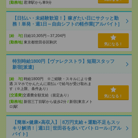
[勤務地]
君津駅から車9分
【日払い・未経験歓迎！】稼ぎたい日にサクッと勤
務！単発・週1日～自由シフトの軽作業[アルバイト]
[給 与]
日給10,305円～37,204円
[勤務地]
東京都世田谷区駒沢
気になる！
特別時給1800円【ヴァレクストラ】短期スタッフ
新宿[派遣]
[給 与]
時給1800円 ※ご経験・スキルにより優
遇 スマホでかんたんに前払いで給与が受け取れま
す（※上限、条件あり）
[交通費]
交通費全額支給（規定あり）
気になる！
[勤務地]
新宿三丁目駅から徒歩2分
/
新宿(東京メト
ロ)駅
【簡単×健康×高収入】│8万円支給＋運動不足もスッ
キリ解消！│週1日│世田谷を歩いてパトロール♪[アル
バイト]