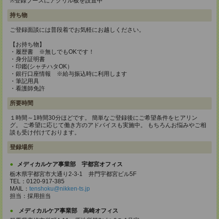
※登録ブースにアクリル板を設置中
持ち物
ご登録面談には普段着でお気軽にお越しください。
【お持ち物】
・履歴書 ※無しでもOKです！
・身分証明書
・印鑑(シャチハタOK）
・銀行口座情報 ※給与振込時に利用します
・筆記用具
・看護師免許
所要時間
１時間～1時間30分ほどです。 簡単なご登録後にご希望条件をヒアリン
グ。 ご希望に応じて働き方のアドバイスも実施中。 もちろんお悩みやご相
談も受け付けております。
登録場所
メディカルケア事業部 宇都宮オフィス
栃木県宇都宮市大通り2-3-1 井門宇都宮ビル5F
TEL：0120-917-385
MAIL：
tenshoku@nikken-ts.jp
担当：採用担当
メディカルケア事業部 高崎オフィス