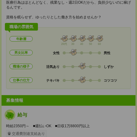
医療行為はほとんどなく、残業なし・週2日OKだから、負担少ないのに稼げ
るんです。
資格を眠らせず、ゆったりとした働き方を始めませんか？
職場の雰囲気
年齢層
20代
30
40
50
60
男女比率
女性
男性
職場の様子
活気あり
しずか
仕事の仕方
テキパキ
コツコツ
募集情報
給与
時給2350円～ ■週払いOK ■日収1万8800円以上
交通費別途支給あり