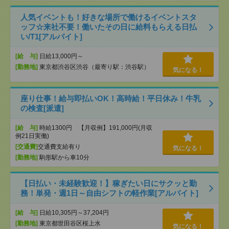
人気イベントも！好きな場所で働けるイベントスタ
ッフ☆来社不要！働いたその日に給料もらえる日払
い/T1[アルバイト]
[給 与]
日給13,000円～
[勤務地]
東京都渋谷区渋谷（最寄り駅：渋谷駅）
気になる！
座り仕事！給与即払いOK！高時給！平日休み！牛乳
の検査[派遣]
[給 与]
時給1300円 【月収例】191,000円(月収
例21日実働)
[交通費]
交通費支給有り
気になる！
[勤務地]
駒形駅から車10分
【日払い・未経験歓迎！】稼ぎたい日にサクッと勤
務！単発・週1日～自由シフトの軽作業[アルバイト]
[給 与]
日給10,305円～37,204円
[勤務地]
東京都世田谷区桜上水
気になる！