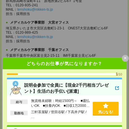
群馬県高崎市栄町4-11 原地所第2ビル6Ｆ 1号室
TEL：0120-935-241
MAIL：
tenshoku@nikken-ts.jp
担当：採用担当
メディカルケア事業部 大宮オフィス
埼玉県さいたま市大宮区吉敷町1-23-1 ONEST大宮吉敷町ビル6F
TEL：0120-989-425
MAIL：
tenshoku@nikken-ts.jp
担当：採用担当
メディカルケア事業部 千葉オフィス
千葉県千葉市中央区富士見2-15-11 IMI千葉富士見ビル6F
×
TEL：0120-998-758
どちらのお仕事が気になりますか？
MAIL：
tenshoku@nikken-ts.jp
担当：採用担当
1
/10
メディカルケア事業部 柏オフィス
千葉県柏市末広町5-19 第12関口ビル7F 705号室
説明会参加で全員に【現金2千円相当プレゼ
TEL：0120-935-218
ント】生活のお手伝い[派遣]
MAIL：
tenshoku@nikken-ts.jp
担当：採用担当
無資格未経験：時給1500円～ ■週払
給与
メディカルケア事業部 新宿オフィス
いOK ■扶養内OK ■日収1万2000円
東京都新宿区新宿2-3-10 新宿御苑ビル6階
以上
三軒茶屋駅 / 世田谷駅 / 下高井戸駅 /
気になる!
勤務地
TEL：0120-457-235
…
MAIL：
tenshoku@nikken-ts.jp
担当：採用担当