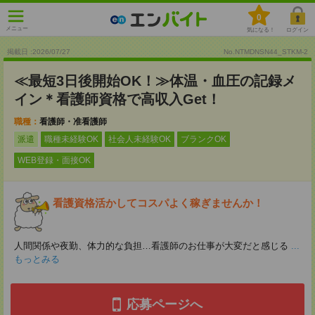
0
メニュー
気になる！
ログイン
掲載日 :2026
/
07
/
27
No.NTMDNSN44_STKM-2
≪最短3日後開始OK！≫体温・血圧の記録メ
イン＊看護師資格で高収入Get！
職種：
看護師・准看護師
派遣
職種未経験OK
社会人未経験OK
ブランクOK
WEB登録・面接OK
看護資格活かしてコスパよく稼ぎませんか！
人間関係や夜勤、体力的な負担…看護師のお仕事が大変だと感じる
...
もっとみる
応募ページへ