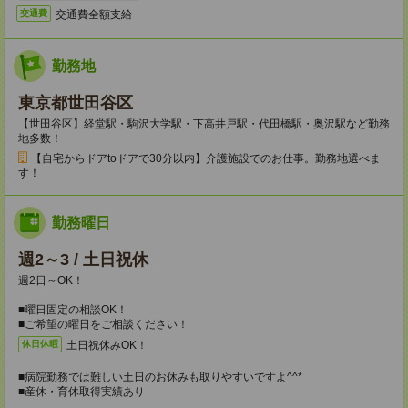
交通費全額支給
交通費
勤務地
東京都世田谷区
【世田谷区】経堂駅・駒沢大学駅・下高井戸駅・代田橋駅・奥沢駅など勤務
地多数！
【自宅からドアtoドアで30分以内】介護施設でのお仕事。勤務地選べま
す！
勤務曜日
週2～3 / 土日祝休
週2日～OK！
■曜日固定の相談OK！
■ご希望の曜日をご相談ください！
土日祝休みOK！
休日休暇
■病院勤務では難しい土日のお休みも取りやすいですよ^^*
■産休・育休取得実績あり