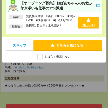
メディカルケア事業部 立川事業部
【オープニング募集】おばあちゃんのお散歩
東京都立川市錦町1-12-14
付き添いも仕事の1つ[派遣]
TEL：0120-934-200
MAIL：
tenshoku@nikken-ts.jp
無資格未経験：時給1500円～ ■週払
給与
担当：採用担当
いOK ■扶養内OK ■日収1万2000円
以上
メディカルケア事業部 町田オフィス
巣鴨駅 / 目白駅 / 北池袋駅 / …
気になる!
勤務地
東京都町田市森野1-7-23 大樹生命町田ビル6F
TEL：0120-453-285
MAIL：
tenshoku@nikken-ts.jp
担当：採用担当
スキップ
どちらも気になる！
メディカルケア事業部 横浜オフィス
しばらく表示しない
神奈川県横浜市保土ケ谷区神戸町134 横浜ビジネスパークサウスタワー
2F B区画
TEL：0120-901-799
MAIL：
tenshoku@nikken-ts.jp
担当：採用担当
登録交通費
★今ならご来社登録でQUOカード2000円分をプレゼント中★