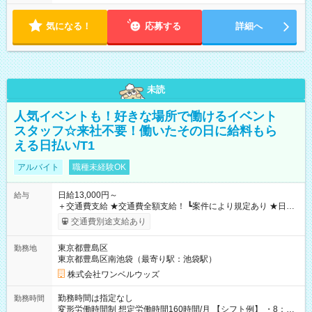
気になる！
応募する
詳細へ
未読
人気イベントも！好きな場所で働けるイベント
スタッフ☆来社不要！働いたその日に給料もら
える日払い/T1
アルバイト
職種未経験OK
日給13,000円～
給与
＋交通費支給 ★交通費全額支給！ ┗案件により規定あり ★日払
いOK！（規定あり） ┗働いたその日に現金GET♪ お仕事後はコ
交通費別途支給あり
ンビニATMから 日払い分を引き落とせます！ 【試用期間】試
用期間なし
東京都豊島区
勤務地
東京都豊島区南池袋（最寄り駅：池袋駅）
株式会社ワンベルウッズ
勤務時間は指定なし
勤務時間
変形労働時間制 想定労働時間160時間/月 【シフト例】 ・8：00