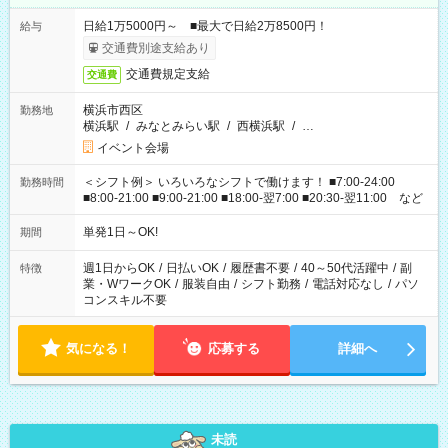
日給1万5000円～ ■最大で日給2万8500円！
給与
交通費別途支給あり
交通費規定支給
交通費
横浜市西区
勤務地
横浜駅
/
みなとみらい駅
/
西横浜駅
/
…
イベント会場
＜シフト例＞ いろいろなシフトで働けます！ ■7:00-24:00
勤務時間
■8:00-21:00 ■9:00-21:00 ■18:00-翌7:00 ■20:30-翌11:00 など
単発1日～OK!
期間
週1日からOK
/
日払いOK
/
履歴書不要
/
40～50代活躍中
/
副
特徴
業・WワークOK
/
服装自由
/
シフト勤務
/
電話対応なし
/
パソ
コンスキル不要
気になる！
応募する
詳細へ
未読