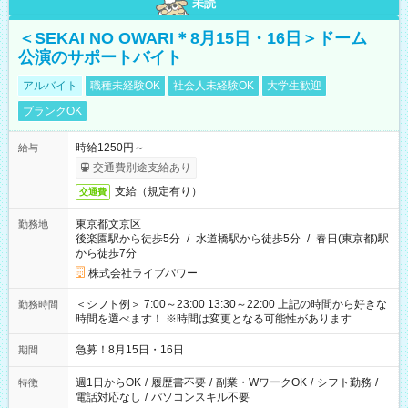
未読
＜SEKAI NO OWARI＊8月15日・16日＞ドーム
公演のサポートバイト
アルバイト
職種未経験OK
社会人未経験OK
大学生歓迎
ブランクOK
時給1250円～
給与
交通費別途支給あり
支給（規定有り）
交通費
東京都文京区
勤務地
後楽園駅から徒歩5分
/
水道橋駅から徒歩5分
/
春日(東京都)駅
から徒歩7分
株式会社ライブパワー
＜シフト例＞ 7:00～23:00 13:30～22:00 上記の時間から好きな
勤務時間
時間を選べます！ ※時間は変更となる可能性があります
急募！8月15日・16日
期間
週1日からOK
/
履歴書不要
/
副業・WワークOK
/
シフト勤務
/
特徴
電話対応なし
/
パソコンスキル不要