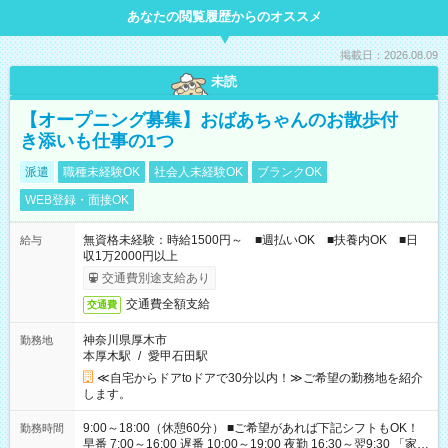
あなたの閲覧履歴からのオススメ
掲載日：2026.08.09
未読
【オープニング募集】おばあちゃんのお散歩付
き添いも仕事の1つ
派遣
職種未経験OK
社会人未経験OK
ブランクOK
WEB登録・面接OK
無資格未経験：時給1500円～ ■週払いOK ■扶養内OK ■日
給与
収1万2000円以上
交通費別途支給あり
交通費全額支給
交通費
神奈川県厚木市
勤務地
本厚木駅
/
愛甲石田駅
≪自宅からドアtoドアで30分以内！≫ご希望の勤務地を紹介
します。
9:00～18:00（休憩60分） ■ご希望があれば下記シフトもOK！
勤務時間
早番 7:00～16:00 遅番 10:00～19:00 夜勤 16:30～翌9:30 「家族