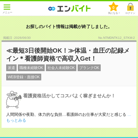
0
メニュー
気になる！
ログイン
お探しのバイト情報は掲載が終了しました。
掲載日 :2026
/
06
/
30
No.NTMDNTK12_STKM-2
≪最短3日後開始OK！≫体温・血圧の記録メ
イン＊看護師資格で高収入Get！
派遣
職種未経験OK
社会人未経験OK
ブランクOK
WEB登録・面接OK
看護資格活かしてコスパよく稼ぎませんか！
人間関係や夜勤、体力的な負担…看護師のお仕事が大変だと感じる
...
もっとみる