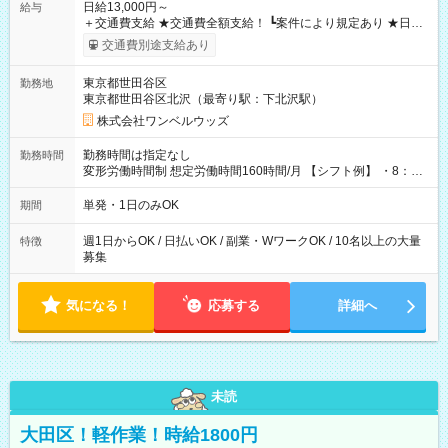
日給13,000円～
給与
＋交通費支給 ★交通費全額支給！ ┗案件により規定あり ★日払
いOK！（規定あり） ┗働いたその日に現金GET♪ お仕事後はコ
交通費別途支給あり
ンビニATMから 日払い分を引き落とせます！ 【試用期間】試
用期間なし
東京都世田谷区
勤務地
東京都世田谷区北沢（最寄り駅：下北沢駅）
株式会社ワンベルウッズ
勤務時間は指定なし
勤務時間
変形労働時間制 想定労働時間160時間/月 【シフト例】 ・8：00
～21：00
単発・1日のみOK
期間
週1日からOK / 日払いOK / 副業・WワークOK / 10名以上の大量
特徴
募集
気になる！
応募する
詳細へ
未読
大田区！軽作業！時給1800円