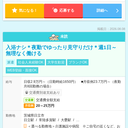
気になる！
応募する
詳細へ
掲載日：2026.08.08
未読
入浴ナシ＊夜勤でゆったり見守りだけ＊週1日～
無理なく働ける
派遣
社会人未経験OK
大学生歓迎
ブランクOK
WEB登録・面接OK
日収2.9万円～（日勤時給1650円） ■月収例23.7万円～（夜勤
給与
月8回勤務の場合）
交通費別途支給あり
交通費全額支給
交通費
20～25万円
月収例
茨城県日立市
勤務地
日立駅
/
常陸多賀駅
/
大甕駅
/
…
＜選べる勤務地＞介護施設や病院 ※ご自宅の近くなど、お