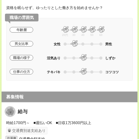
資格を眠らせず、ゆったりとした働き方を始めませんか？
職場の雰囲気
年齢層
20代
30
40
50
60
男女比率
女性
男性
職場の様子
活気あり
しずか
仕事の仕方
テキパキ
コツコツ
募集情報
給与
時給1700円～ ■週払いOK ■日収1万3600円以上
交通費別途支給あり
交通費全額支給
交通費