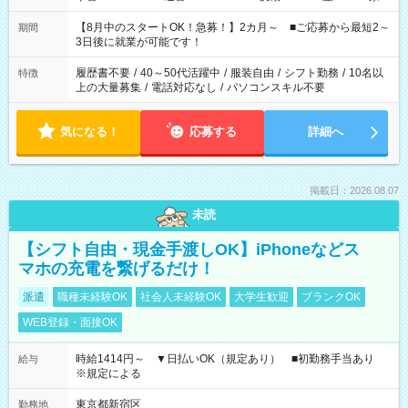
と休みを合わせたい」 「余裕を持って夕飯の準備がしたい」
「できれば残業はしたくない」 など、ご希望を教えてください
【8月中のスタートOK！急募！】2カ月～ ■ご応募から最短2～
期間
ね。 ※Wワーク希望の方へ 今ご覧のお仕事で希望する勤務時間
3日後に就業が可能です！
と、もう1つのお仕事の勤務時間。 合計で週40時間を超える場
合は応募できません。
履歴書不要
/
40～50代活躍中
/
服装自由
/
シフト勤務
/
10名以
特徴
上の大量募集
/
電話対応なし
/
パソコンスキル不要
気になる！
応募する
詳細へ
掲載日：2026.08.07
未読
【シフト自由・現金手渡しOK】iPhoneなどス
マホの充電を繋げるだけ！
派遣
職種未経験OK
社会人未経験OK
大学生歓迎
ブランクOK
WEB登録・面接OK
時給1414円～ ▼日払いOK（規定あり） ■初勤務手当あり
給与
※規定による
東京都新宿区
勤務地