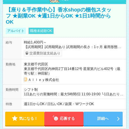
【座り＆手作業中心】香水shopの梱包スタッ
フ ★副業OK ★週1日からOK ★1日1時間から
OK
アルバイト
職種未経験OK
時給1,400円～
給与
【試用期間】試用期間あり 試用期間の長さ：1ヶ月 雇用形態、
給与は本採用時と同じです。
交通費別途支給あり
東京都千代田区
勤務地
東京都千代田区内神田2丁目14番12号 星屋第六ビル402号（最
寄り駅：神田駅）
Ａｌｌｅｙ株式会社
シフト制
勤務時間
1日あたりの実働時間：最大5時間/日 11:00-19:00 └1日あたりの
実働時間：1-5時間 └上記の時間帯内であれば、いつでも勤務可
能！ └平日・土曜日の中で、お好きな曜日でご勤務いただけま
週1日からOK / 日払いOK / 副業・WワークOK
特徴
す！ 【シフト例】 ・11:00～14:00 ・16:30～19:00 ・13:00～
18:00 などのように、自由な働き方が可能なお仕事です！
気になる！
応募する
詳細へ