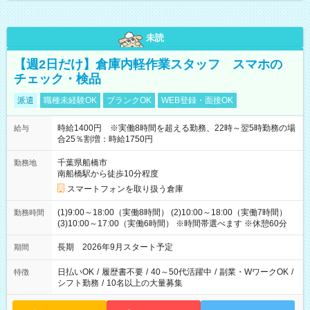
未読
【週2日だけ】倉庫内軽作業スタッフ スマホの
チェック・検品
派遣
職種未経験OK
ブランクOK
WEB登録・面接OK
時給1400円 ※実働8時間を超える勤務、22時～翌5時勤務の場
給与
合25％割増：時給1750円
千葉県船橋市
勤務地
南船橋駅から徒歩10分程度
スマートフォンを取り扱う倉庫
(1)9:00～18:00（実働8時間） (2)10:00～18:00（実働7時間）
勤務時間
(3)10:00～17:00（実働6時間） ※時間帯選べます ※休憩60分
長期 2026年9月スタート予定
期間
日払いOK
/
履歴書不要
/
40～50代活躍中
/
副業・WワークOK
/
特徴
シフト勤務
/
10名以上の大量募集