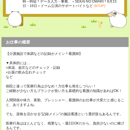
時～時短＊データ入力・事務、＜SEKAI NO OWARI＊8月15
日・16日＞ドーム公演のサポートバイトなど
(8/7UP!)
お仕事の概要
【介護施設で体調などの記録がメイン＊看護師】
▼具体的には…
○体温、血圧などのチェック・記録
○お薬の飲み忘れチェック
など
病院と違って医療行為は少なめ！力仕事も発生しづらい！
ご経験が少ない方もブランクが長い方も基礎的な看護の知識があればOK！
人間関係や体力、夜勤、プレッシャー…看護師のお仕事が大変だと感じるこ
と、ありますよね。
でも、資格を活かせる“記録メイン”の施設看護という選択肢もあるんです。
医療行為はほとんどなく、残業なし・週2日OKだから、負担少ないのに稼げ
るんです。