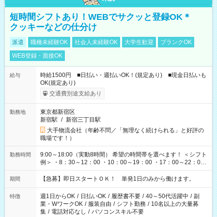
短時間シフトあり！WEBでサクッと登録OK＊
クッキーなどの仕分け
派遣
職種未経験OK
社会人未経験OK
大学生歓迎
ブランクOK
WEB登録・面接OK
時給1500円 ■日払い・週払いOK！(規定あり) ■現金日払いも
給与
OK(規定あり)
交通費別途支給あり
東京都新宿区
勤務地
新宿駅
/
新宿三丁目駅
大手物流会社（年齢不問／「無理なく続けられる」と好評の
職場です！）
9:00～18:00（実動8時間） 希望の時間帯を選べます！ ＜シフト
勤務時間
例＞ ・8：30～12：00 ・10：00～19：00 ・17：00～22：00
・13：00～22：00 ・22：00～翌6：00 など
【急募】即日スタートＯＫ！ 単発1日のみから働けます。
期間
週1日からOK
/
日払いOK
/
履歴書不要
/
40～50代活躍中
/
副
特徴
業・WワークOK
/
服装自由
/
シフト勤務
/
10名以上の大量募
集
/
電話対応なし
/
パソコンスキル不要