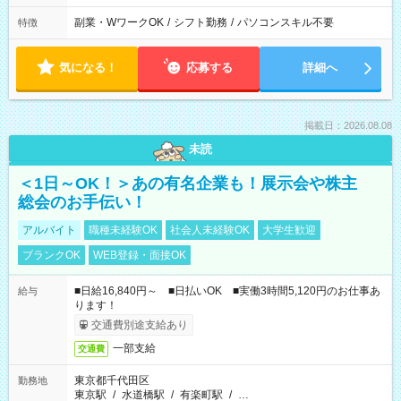
副業・WワークOK
/
シフト勤務
/
パソコンスキル不要
特徴
気になる！
応募する
詳細へ
掲載日：2026.08.08
未読
＜1日～OK！＞あの有名企業も！展示会や株主
総会のお手伝い！
アルバイト
職種未経験OK
社会人未経験OK
大学生歓迎
ブランクOK
WEB登録・面接OK
■日給16,840円～ ■日払いOK ■実働3時間5,120円のお仕事あ
給与
ります！
交通費別途支給あり
一部支給
交通費
東京都千代田区
勤務地
東京駅
/
水道橋駅
/
有楽町駅
/
…