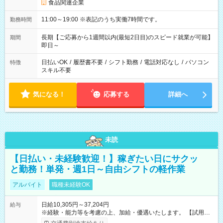
食品関連企業
11:00～19:00 ※表記のうち実働7時間です。
勤務時間
長期【ご応募から1週間以内(最短2日目)のスピード就業が可能】
期間
即日～
日払いOK
/
履歴書不要
/
シフト勤務
/
電話対応なし
/
パソコン
特徴
スキル不要
気になる！
応募する
詳細へ
未読
【日払い・未経験歓迎！】稼ぎたい日にサクッ
と勤務！単発・週1日～自由シフトの軽作業
アルバイト
職種未経験OK
日給10,305円～37,204円
給与
※経験・能力等を考慮の上、加給・優遇いたします。 【試用期
間】試用期間なし