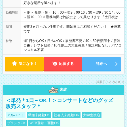
好きな場所を選べます！
＜例＞ 夜勤（例） 16：00～翌9：00 16：30～翌9：30 17：00
勤務時間
～翌10：00 ※勤務時間は施設によって異なります 「土日祝は休
みたい」 「しっかり稼ぎたい」 「もう少し遅い時間から始めた
い」など ご希望にあったお仕事をご案内いたします。 ※未経験
短期2ヵ月～のお仕事です。開始日はご相談ください！ ★急募
期間
の方の場合は1～2ヶ月間は日中での仕事を経験いただき、 お
です！
仕事に慣れてからの夜勤になります。 ★家庭の都合でお休みが
必要な場合も遠慮なくご相談ください。
週1日からOK
/
日払いOK
/
履歴書不要
/
40～50代活躍中
/
服装
特徴
自由
/
シフト勤務
/
10名以上の大量募集
/
電話対応なし
/
パソコ
ンスキル不要
気になる！
応募する
詳細へ
掲載日：2026.08.07
未読
＜単発＊1日～OK！＞コンサートなどのグッズ
販売スタッフ＊
アルバイト
職種未経験OK
社会人未経験OK
大学生歓迎
ブランクOK
WEB登録・面接OK