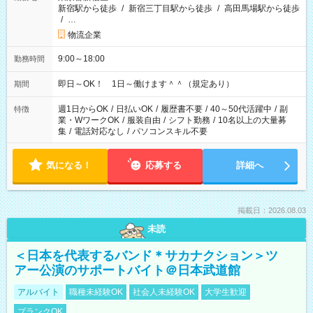
新宿駅から徒歩
/
新宿三丁目駅から徒歩
/
高田馬場駅から徒歩
/
…
物流企業
9:00～18:00
勤務時間
即日～OK！ 1日～働けます＾＾（規定あり）
期間
週1日からOK
/
日払いOK
/
履歴書不要
/
40～50代活躍中
/
副
特徴
業・WワークOK
/
服装自由
/
シフト勤務
/
10名以上の大量募
集
/
電話対応なし
/
パソコンスキル不要
気になる！
応募する
詳細へ
掲載日：2026.08.03
未読
＜日本を代表するバンド＊サカナクション＞ツ
アー公演のサポートバイト＠日本武道館
アルバイト
職種未経験OK
社会人未経験OK
大学生歓迎
ブランクOK