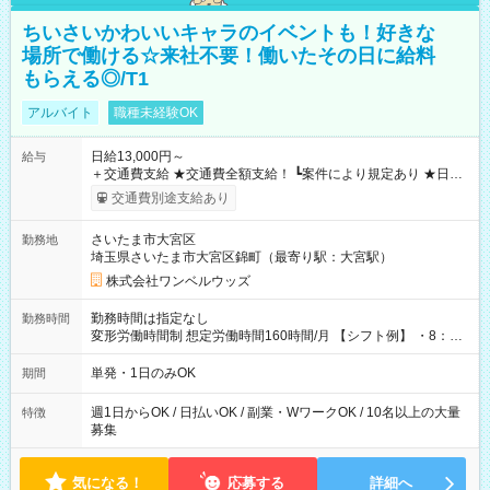
ちいさいかわいいキャラのイベントも！好きな
場所で働ける☆来社不要！働いたその日に給料
もらえる◎/T1
アルバイト
職種未経験OK
日給13,000円～
給与
＋交通費支給 ★交通費全額支給！ ┗案件により規定あり ★日払
いOK！（規定あり） ┗働いたその日に現金GET♪ お仕事後はコ
交通費別途支給あり
ンビニATMから 日払い分を引き落とせます！ 【試用期間】試
用期間なし
さいたま市大宮区
勤務地
埼玉県さいたま市大宮区錦町（最寄り駅：大宮駅）
株式会社ワンベルウッズ
勤務時間は指定なし
勤務時間
変形労働時間制 想定労働時間160時間/月 【シフト例】 ・8：00
～21：00
単発・1日のみOK
期間
週1日からOK / 日払いOK / 副業・WワークOK / 10名以上の大量
特徴
募集
気になる！
応募する
詳細へ