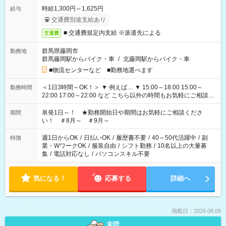
時給1,300円～1,625円
給与
交通費別途支給あり
■ 交通費規定内支給 ※派遣先による
交通費
群馬県藤岡市
勤務地
群馬藤岡駅からバイク・車
/
北藤岡駅からバイク・車
■物流センターなど ■勤務地選べます
＜1日3時間～OK！＞ ▼ 例えば… ▼ 15:00～18:00 15:00～
勤務時間
22:00 17:00～22:00 など こちら以外の時間もお気軽にご相談く
ださい！
単発1日～！ ★勤務開始日や期間はお気軽にご相談くださ
期間
い！ ＃8月～ ＃9月～
週1日からOK
/
日払いOK
/
履歴書不要
/
40～50代活躍中
/
副
特徴
業・WワークOK
/
服装自由
/
シフト勤務
/
10名以上の大量募
集
/
電話対応なし
/
パソコンスキル不要
気になる！
応募する
詳細へ
掲載日：2026.08.09
未読