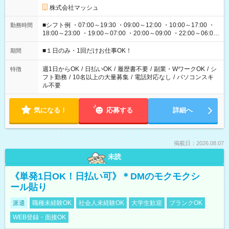
株式会社マッシュ
■シフト例 ・07:00～19:30 ・09:00～12:00 ・10:00～17:00 ・
勤務時間
18:00～23:00 ・19:00～07:00 ・20:00～09:00 ・22:00～06:00
etc ★最短で3時間で5,120円のお仕事から 15時間で2万円近く稼
げるお仕事も！ ご希望のお時間に合わせてご紹介！ ※シフトは
■１日のみ・1回だけお仕事OK！
期間
現場によって異なります。 ※勿論、休憩時間はあるのでご安心
ください！
週1日からOK
/
日払いOK
/
履歴書不要
/
副業・WワークOK
/
シ
特徴
フト勤務
/
10名以上の大量募集
/
電話対応なし
/
パソコンスキ
ル不要
気になる！
応募する
詳細へ
掲載日：2026.08.07
未読
《単発1日OK！日払い可》＊DMのモクモクシ
ール貼り
派遣
職種未経験OK
社会人未経験OK
大学生歓迎
ブランクOK
WEB登録・面接OK