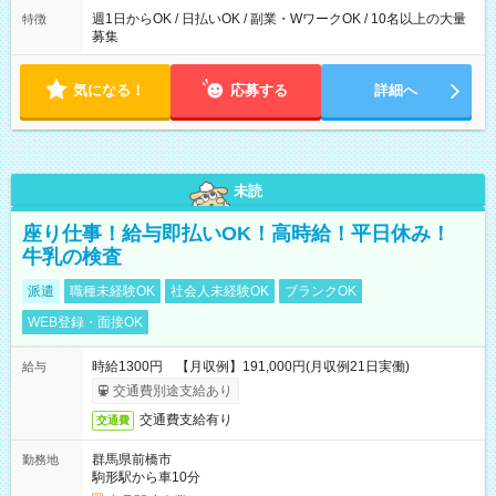
週1日からOK / 日払いOK / 副業・WワークOK / 10名以上の大量
特徴
募集
気になる！
応募する
詳細へ
未読
座り仕事！給与即払いOK！高時給！平日休み！
牛乳の検査
派遣
職種未経験OK
社会人未経験OK
ブランクOK
WEB登録・面接OK
時給1300円 【月収例】191,000円(月収例21日実働)
給与
交通費別途支給あり
交通費支給有り
交通費
群馬県前橋市
勤務地
駒形駅から車10分