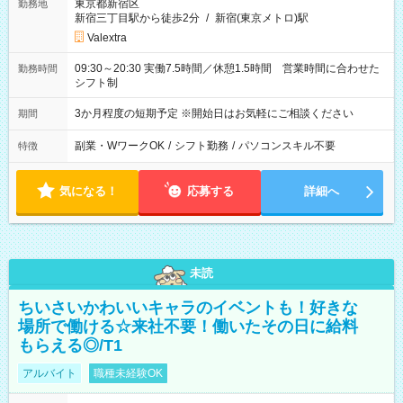
東京都新宿区
勤務地
新宿三丁目駅から徒歩2分
/
新宿(東京メトロ)駅
Valextra
09:30～20:30 実働7.5時間／休憩1.5時間 営業時間に合わせた
勤務時間
シフト制
3か月程度の短期予定 ※開始日はお気軽にご相談ください
期間
副業・WワークOK
/
シフト勤務
/
パソコンスキル不要
特徴
気になる！
応募する
詳細へ
未読
ちいさいかわいいキャラのイベントも！好きな
場所で働ける☆来社不要！働いたその日に給料
もらえる◎/T1
アルバイト
職種未経験OK