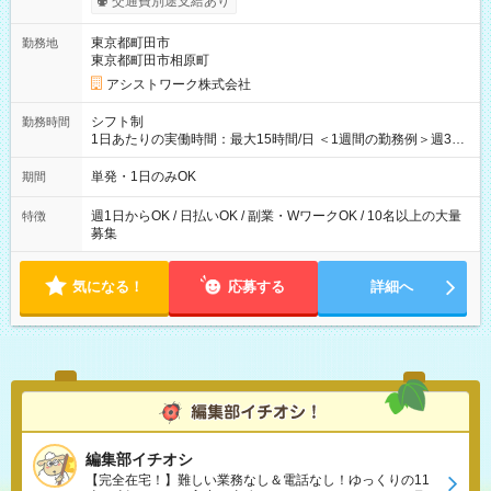
交通費別途支給あり
東京都町田市
勤務地
東京都町田市相原町
アシストワーク株式会社
シフト制
勤務時間
1日あたりの実働時間：最大15時間/日 ＜1週間の勤務例＞週3回
勤務 勤務：月・水・金 休み：火・木・土・日 好きな時にお仕事
可能です！ ※1日あたりの最大実働時間は日勤、夜勤共に勤務し
単発・1日のみOK
期間
た時間になります。
週1日からOK / 日払いOK / 副業・WワークOK / 10名以上の大量
特徴
募集
気になる！
応募する
詳細へ
編集部イチオシ
【完全在宅！】難しい業務なし＆電話なし！ゆっくりの11