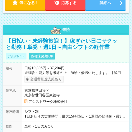
気になる！
応募する
詳細へ
未読
【日払い・未経験歓迎！】稼ぎたい日にサクッ
と勤務！単発・週1日～自由シフトの軽作業
アルバイト
職種未経験OK
日給10,305円～37,204円
給与
※経験・能力等を考慮の上、加給・優遇いたします。 【試用期
間】試用期間なし
交通費別途支給あり
東京都世田谷区
勤務地
東京都世田谷区豪徳寺
アシストワーク株式会社
シフト制
勤務時間
1日あたりの実働時間：最大15時間/日 ＜1週間の勤務例＞週3回
勤務 勤務：月・水・金 休み：火・木・土・日 好きな時にお仕事
可能です！ ※1日あたりの最大実働時間は日勤、夜勤共に勤務し
単発・1日のみOK
期間
た時間になります。