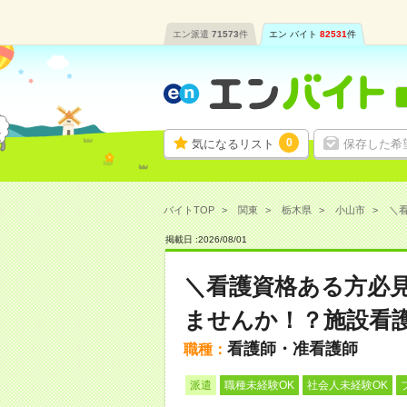
エン派遣
71573
件
エン バイト
82531
件
0
気になるリスト
保存した希
バイトTOP
関東
栃木県
小山市
＼看
掲載日 :
2026
/
08
/
01
＼看護資格ある方必
ませんか！？施設看
看護師・准看護師
職種：
派遣
職種未経験OK
社会人未経験OK