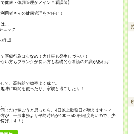
設で健康・体調管理がメイン＊看護師】
で利用者さんの健康管理をお任せ！
には…
チェック
の作成
って医療行為は少なめ！力仕事も発生しづらい！
少ない方もブランクが長い方も基礎的な看護の知識があれば
かして、高時給で効率よく稼ぐ。
は趣味に時間を使ったり、家族と過ごしたり！
、、、
で同じだけ稼ごうと思ったら、4日以上勤務日が増えます＞＜
方が、一般事務より平均時給が400～500円程度高いので、少
で稼げます！）