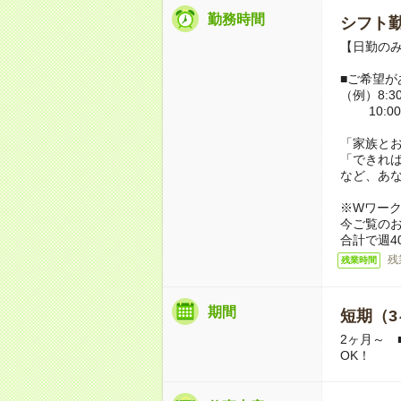
勤務時間
シフト勤
【日勤のみ】
■ご希望が
（例）8:30
10:00
「家族と
「できれ
など、あ
※Wワー
今ご覧の
合計で週4
残
残業時間
期間
短期（3
2ヶ月～ 
OK！