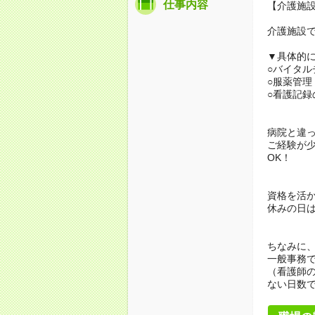
仕事内容
【介護施
介護施設
▼具体的
○バイタル
○服薬管理
○看護記録
病院と違
ご経験が
OK！
資格を活
休みの日
ちなみに
一般事務
（看護師の
ない日数