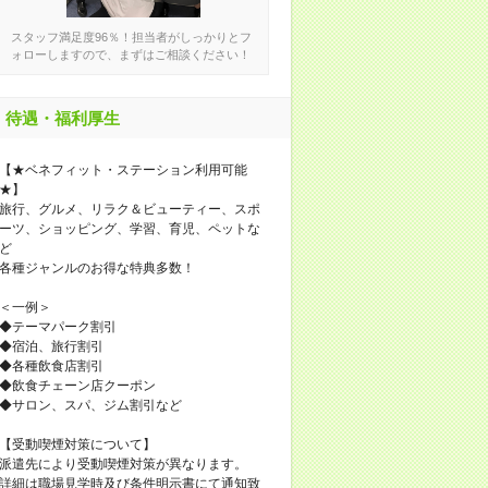
スタッフ満足度96％！担当者がしっかりとフ
ォローしますので、まずはご相談ください！
待遇・福利厚生
【★ベネフィット・ステーション利用可能
★】
旅行、グルメ、リラク＆ビューティー、スポ
ーツ、ショッピング、学習、育児、ペットな
ど
各種ジャンルのお得な特典多数！
＜一例＞
◆テーマパーク割引
◆宿泊、旅行割引
◆各種飲食店割引
◆飲食チェーン店クーポン
◆サロン、スパ、ジム割引など
【受動喫煙対策について】
派遣先により受動喫煙対策が異なります。
詳細は職場見学時及び条件明示書にて通知致