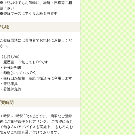
※上記以外でもお気軽に、場所・日程等ご相
談下さい！
※登録ブースにアクリル板を設置中
持ち物
ご登録面談には普段着でお気軽にお越しくだ
さい。
【お持ち物】
・履歴書 ※無しでもOKです！
・身分証明書
・印鑑(シャチハタOK）
・銀行口座情報 ※給与振込時に利用します
・筆記用具
・看護師免許
所要時間
１時間～1時間30分ほどです。 簡単なご登録
後にご希望条件をヒアリング。 ご希望に応じ
て働き方のアドバイスも実施中。 もちろんお
悩みやご相談も受け付けております。