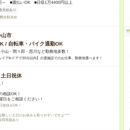
円～ ■週払いOK ■日収1万4400円以上
途支給あり
費全額支給
小山市
K / 自転車・バイク通勤OK
】小山・間々田・思川など勤務地多数！
らドアtoドアで30分以内】介護施設でのお仕事。勤務地選べます！
/ 土日祝休
K！
の相談OK！
曜日をご相談ください！
日祝休みOK！
は難しい土日のお休みも取りやすいですよ^^*
取得実績あり