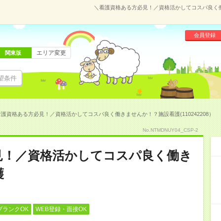
＼看護資格ある方必見！／資格活かしてコスパ良く働き
会員登録
エリア変更
関東版
望条件
護資格ある方必見！／資格活かしてコスパ良く働きませんか！？施設看護(110242208）
No.NTMDNUY04_CSP-2
見！／資格活かしてコスパ良く働き
護
ブランクOK
WEB登録・面接OK