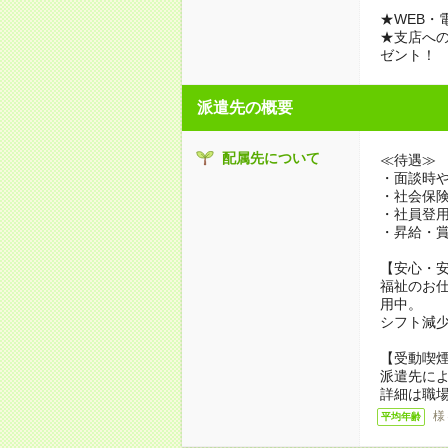
★WEB・
★支店への
ゼント！
派遣先の概要
配属先について
≪待遇≫
・面談時や
・社会保
・社員登
・昇給・
【安心・
福祉のお
用中。
シフト減
【受動喫
派遣先に
詳細は職
様
平均年齢