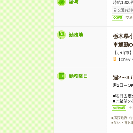
給与
時給1800
交通費別
交通
交通費
勤務地
栃木県
車通勤O
【小山市
【自宅か
勤務曜日
週2～3 
週2日～O
■曜日固定
■ご希望の
土
休日休暇
■病院勤務で
■産休・育休