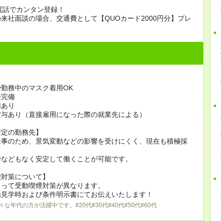
電話でカンタン登録！
来社面談の場合、交通費として【QUOカード2000円分】プレ
勤務中のマスク着用OK
険完備
用あり
賞与あり（直接雇用になった際の就業先による）
安定の勤務先】
仕事のため、景気変動などの影響を受けにくく、現在も積極採
少などもなく安定して働くことが可能です。
煙対策について】
よって受動喫煙対策が異なります。
場見学時および条件明示書にてお伝えいたします！
々な年代の方が活躍中です。#20代#30代#40代#50代#60代