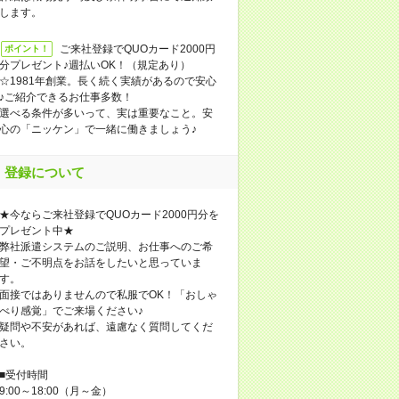
します。
ご来社登録でQUOカード2000円
ポイント！
分プレゼント♪週払いOK！（規定あり）
☆1981年創業。長く続く実績があるので安心
♪ご紹介できるお仕事多数！
選べる条件が多いって、実は重要なこと。安
心の「ニッケン」で一緒に働きましょう♪
登録について
★今ならご来社登録でQUOカード2000円分を
プレゼント中★
弊社派遣システムのご説明、お仕事へのご希
望・ご不明点をお話をしたいと思っていま
す。
面接ではありませんので私服でOK！「おしゃ
べり感覚」でご来場ください♪
疑問や不安があれば、遠慮なく質問してくだ
さい。
■受付時間
9:00～18:00（月～金）