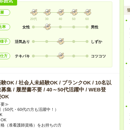
雰囲気
層
20代
30
40
50
60
比率
女性
男性
様子
活気あり
しずか
仕方
テキパキ
コツコツ
OK / 社会人未経験OK / ブランクOK / 10名以
集 / 履歴書不要 / 40～50代活躍中 / WEB登
OK
不要≫
（50代・60代の方も活躍中！）
K
OK
資格（准看護師資格）をお持ちの方