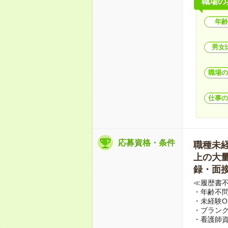
職場の
年齢
男女
職場の
仕事の
応募資格・条件
職種未経験
上の大量募
録・面接
≪履歴書
・年齢不問
・未経験O
・ブランク
・看護師