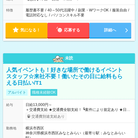
履歴書不要
/
40～50代活躍中
/
副業・WワークOK
/
服装自由
/
特徴
電話対応なし
/
パソコンスキル不要
気になる！
応募する
詳細へ
未読
人気イベントも！好きな場所で働けるイベント
スタッフ☆来社不要！働いたその日に給料もら
える日払い/T1
アルバイト
職種未経験OK
日給13,000円～
給与
＋交通費支給 ★交通費全額支給！ ┗案件により規定あり ★日払
いOK！（規定あり） ┗働いたその日に現金GET♪ お仕事後はコ
交通費別途支給あり
ンビニATMから 日払い分を引き落とせます！ 【試用期間】試
用期間なし
横浜市西区
勤務地
神奈川県横浜市西区みなとみらい（最寄り駅：みなとみらい