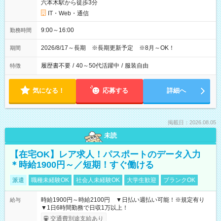
六本木駅から徒歩3分
IT・Web・通信
9:00～16:00
勤務時間
2026/8/17～長期 ※長期更新予定 ※8月～OK！
期間
履歴書不要
/
40～50代活躍中
/
服装自由
特徴
気になる！
応募する
詳細へ
掲載日：2026.08.05
未読
【在宅OK】レア求人！パスポートのデータ入力
＊時給1900円～／短期！すぐ働ける
派遣
職種未経験OK
社会人未経験OK
大学生歓迎
ブランクOK
時給1900円～時給2100円 ▼日払い週払い可能！※規定有り
給与
▼1日6時間勤務で日収1万以上！
交通費別途支給あり