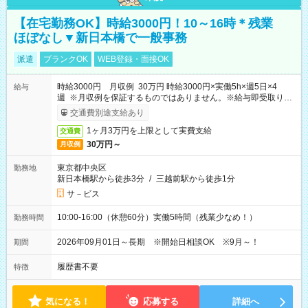
【在宅勤務OK】時給3000円！10～16時＊残業
ほぼなし▼新日本橋で一般事務
派遣
ブランクOK
WEB登録・面接OK
時給3000円 月収例 30万円 時給3000円×実働5h×週5日×4
給与
週 ※月収例を保証するものではありません。※給与即受取りサ
ービス利用可（利用条件有）
交通費別途支給あり
1ヶ月3万円を上限として実費支給
交通費
30万円～
月収例
東京都中央区
勤務地
新日本橋駅から徒歩3分
/
三越前駅から徒歩1分
サ－ビス
10:00-16:00（休憩60分）実働5時間（残業少なめ！）
勤務時間
2026年09月01日～長期 ※開始日相談OK ※9月～！
期間
履歴書不要
特徴
気になる！
応募する
詳細へ