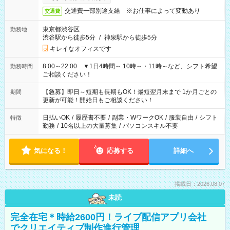
交通費一部別途支給 ※お仕事によって変動あり
交通費
東京都渋谷区
勤務地
渋谷駅から徒歩5分
/
神泉駅から徒歩5分
キレイなオフィスです
8:00～22:00 ▼1日4時間～ 10時～・11時～など、シフト希望
勤務時間
ご相談ください！
【急募】即日～短期も長期もOK！最短翌月末まで 1か月ごとの
期間
更新が可能！開始日もご相談ください！
日払いOK
/
履歴書不要
/
副業・WワークOK
/
服装自由
/
シフト
特徴
勤務
/
10名以上の大量募集
/
パソコンスキル不要
気になる！
応募する
詳細へ
掲載日：2026.08.07
未読
完全在宅＊時給2600円！ライブ配信アプリ会社
でクリエイティブ制作進行管理