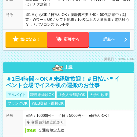
はアナタ次第！
週1日からOK
/
日払いOK
/
履歴書不要
/
40～50代活躍中
/
副
特徴
業・WワークOK
/
シフト勤務
/
10名以上の大量募集
/
電話対応
なし
/
パソコンスキル不要
気になる！
応募する
詳細へ
掲載日：2026.08.06
未読
＃1日4時間～OK＃未経験歓迎！＃日払い＊イ
ベント会場でイスや机の運搬のお仕事
アルバイト
職種未経験OK
社会人未経験OK
大学生歓迎
ブランクOK
WEB登録・面接OK
日給：10000円～ 半日：5000円～ ■日払いOK！
給与
交通費別途支給あり
交通費規定支給
交通費