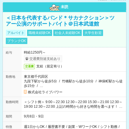
未読
＜日本を代表するバンド＊サカナクション＞ツ
アー公演のサポートバイト＠日本武道館
アルバイト
職種未経験OK
社会人未経験OK
大学生歓迎
ブランクOK
時給1250円～
給与
交通費別途支給あり
支給（規定有り）
交通費
東京都千代田区
勤務地
九段下駅から徒歩5分
/
竹橋駅から徒歩10分
/
神保町駅から徒
歩15分
/
…
株式会社ライブパワー
＜シフト例＞ 9:00～22:30 12:30～22:00 15:30～21:00 12:30～
勤務時間
19:00 12:30～22:00 上記の時間から好きな時間を選べます！ ※
時間は変更となる可能性があります
9月8日・9日
期間
週1日からOK
/
履歴書不要
/
副業・WワークOK
/
シフト勤務
/
特徴