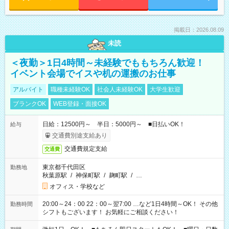
掲載日：2026.08.09
未読
＜夜勤＞1日4時間～未経験でももちろん歓迎！
イベント会場でイスや机の運搬のお仕事
アルバイト
職種未経験OK
社会人未経験OK
大学生歓迎
ブランクOK
WEB登録・面接OK
日給：12500円～ 半日：5000円～ ■日払いOK！
給与
交通費別途支給あり
交通費規定支給
交通費
東京都千代田区
勤務地
秋葉原駅
/
神保町駅
/
麹町駅
/
…
オフィス・学校など
20:00～24：00 22：00～翌7:00 …など1日4時間～OK！ その他
勤務時間
シフトもございます！ お気軽にご相談ください！