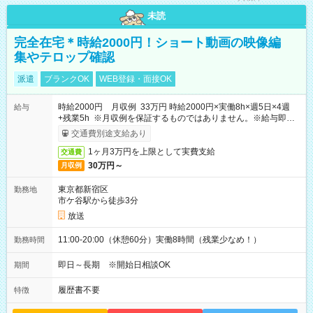
未読
完全在宅＊時給2000円！ショート動画の映像編
集やテロップ確認
派遣
ブランクOK
WEB登録・面接OK
時給2000円 月収例 33万円 時給2000円×実働8h×週5日×4週
給与
+残業5h ※月収例を保証するものではありません。※給与即受
取りサービス利用可（利用条件有）
交通費別途支給あり
1ヶ月3万円を上限として実費支給
交通費
30万円～
月収例
東京都新宿区
勤務地
市ケ谷駅から徒歩3分
放送
11:00-20:00（休憩60分）実働8時間（残業少なめ！）
勤務時間
即日～長期 ※開始日相談OK
期間
履歴書不要
特徴