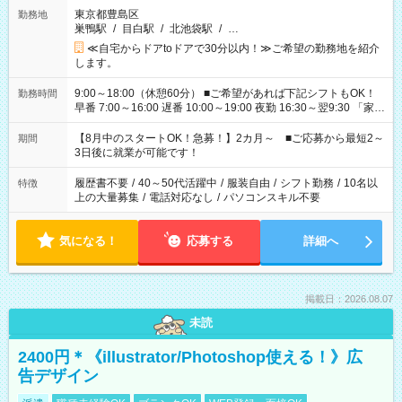
東京都豊島区
勤務地
巣鴨駅
/
目白駅
/
北池袋駅
/
…
≪自宅からドアtoドアで30分以内！≫ご希望の勤務地を紹介
します。
9:00～18:00（休憩60分） ■ご希望があれば下記シフトもOK！
勤務時間
早番 7:00～16:00 遅番 10:00～19:00 夜勤 16:30～翌9:30 「家族
と休みを合わせたい」 「余裕を持って夕飯の準備がしたい」
「できれば残業はしたくない」 など、ご希望を教えてください
【8月中のスタートOK！急募！】2カ月～ ■ご応募から最短2～
期間
ね。 ※Wワーク希望の方へ 今ご覧のお仕事で希望する勤務時間
3日後に就業が可能です！
と、もう1つのお仕事の勤務時間。 合計で週40時間を超える場
合は応募できません。
履歴書不要
/
40～50代活躍中
/
服装自由
/
シフト勤務
/
10名以
特徴
上の大量募集
/
電話対応なし
/
パソコンスキル不要
気になる！
応募する
詳細へ
掲載日：2026.08.07
未読
2400円＊《illustrator/Photoshop使える！》広
告デザイン