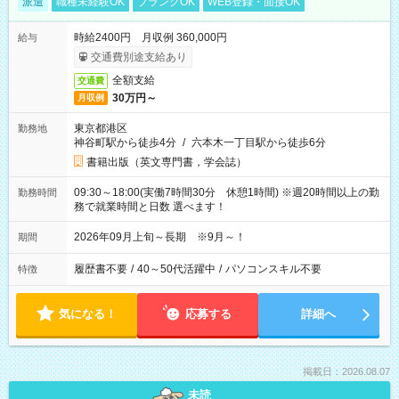
派遣
職種未経験OK
ブランクOK
WEB登録・面接OK
時給2400円 月収例 360,000円
給与
交通費別途支給あり
全額支給
交通費
30万円～
月収例
東京都港区
勤務地
神谷町駅から徒歩4分
/
六本木一丁目駅から徒歩6分
書籍出版（英文専門書，学会誌）
09:30～18:00(実働7時間30分 休憩1時間) ※週20時間以上の勤
勤務時間
務で就業時間と日数 選べます！
2026年09月上旬～長期 ※9月～！
期間
履歴書不要
/
40～50代活躍中
/
パソコンスキル不要
特徴
気になる！
応募する
詳細へ
掲載日：2026.08.07
未読