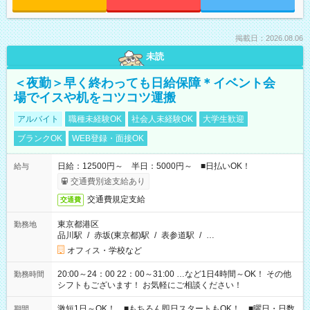
掲載日：2026.08.06
未読
＜夜勤＞早く終わっても日給保障＊イベント会
場でイスや机をコツコツ運搬
アルバイト
職種未経験OK
社会人未経験OK
大学生歓迎
ブランクOK
WEB登録・面接OK
日給：12500円～ 半日：5000円～ ■日払いOK！
給与
交通費別途支給あり
交通費規定支給
交通費
東京都港区
勤務地
品川駅
/
赤坂(東京都)駅
/
表参道駅
/
…
オフィス・学校など
20:00～24：00 22：00～31:00 …など1日4時間～OK！ その他
勤務時間
シフトもございます！ お気軽にご相談ください！
激短1日～OK！ ■もちろん即日スタートもOK！ ■曜日・日数
期間