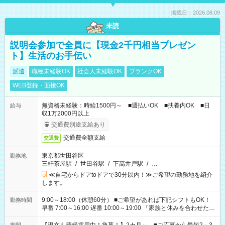
掲載日：2026.08.09
未読
説明会参加で全員に【現金2千円相当プレゼン
ト】生活のお手伝い
派遣
職種未経験OK
社会人未経験OK
ブランクOK
WEB登録・面接OK
無資格未経験：時給1500円～ ■週払いOK ■扶養内OK ■日
給与
収1万2000円以上
交通費別途支給あり
交通費全額支給
交通費
東京都世田谷区
勤務地
三軒茶屋駅
/
世田谷駅
/
下高井戸駅
/
…
≪自宅からドアtoドアで30分以内！≫ご希望の勤務地を紹介
します。
9:00～18:00（休憩60分） ■ご希望があれば下記シフトもOK！
勤務時間
早番 7:00～16:00 遅番 10:00～19:00 「家族と休みを合わせた
い」 「余裕を持って夕飯の準備がしたい」 「できれば残業はし
たくない」 など、ご希望を教えてくださいね。 ※Wワーク希望