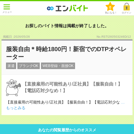
0
メニュー
気になる！
ログイン
お探しのバイト情報は掲載が終了しました。
掲載日 :2026
/
05
/
26
No.RSTI260503246D/12
服装自由＊時給1800円！新宿でのDTPオペレ
ーター
派遣
ブランクOK
WEB登録・面接OK
【直接雇用の可能性あり/正社員】【服装自由！】
【電話応対少なめ！】
【直接雇用の可能性あり/正社員】【服装自由！】【電話応対少な
...
もっとみる
あなたの閲覧履歴からのオススメ