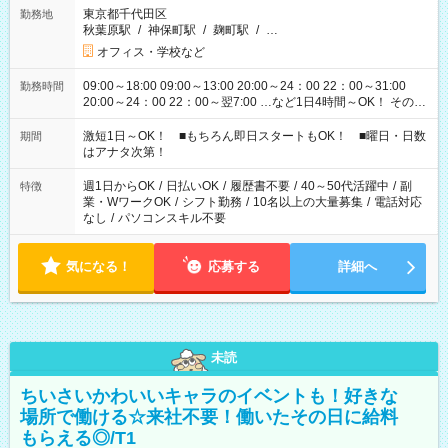
東京都千代田区
勤務地
秋葉原駅
/
神保町駅
/
麹町駅
/
…
オフィス・学校など
09:00～18:00 09:00～13:00 20:00～24：00 22：00～31:00
勤務時間
20:00～24：00 22：00～翌7:00 …など1日4時間～OK！ その他
シフトもございます！ お気軽にご相談ください！
激短1日～OK！ ■もちろん即日スタートもOK！ ■曜日・日数
期間
はアナタ次第！
週1日からOK
/
日払いOK
/
履歴書不要
/
40～50代活躍中
/
副
特徴
業・WワークOK
/
シフト勤務
/
10名以上の大量募集
/
電話対応
なし
/
パソコンスキル不要
気になる！
応募する
詳細へ
未読
ちいさいかわいいキャラのイベントも！好きな
場所で働ける☆来社不要！働いたその日に給料
もらえる◎/T1