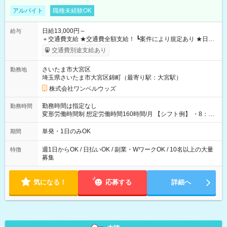
アルバイト
職種未経験OK
日給13,000円～
給与
＋交通費支給 ★交通費全額支給！ ┗案件により規定あり ★日払
いOK！（規定あり） ┗働いたその日に現金GET♪ お仕事後はコ
交通費別途支給あり
ンビニATMから 日払い分を引き落とせます！ 【試用期間】試
用期間なし
さいたま市大宮区
勤務地
埼玉県さいたま市大宮区錦町（最寄り駅：大宮駅）
株式会社ワンベルウッズ
勤務時間は指定なし
勤務時間
変形労働時間制 想定労働時間160時間/月 【シフト例】 ・8：00
～21：00
単発・1日のみOK
期間
週1日からOK / 日払いOK / 副業・WワークOK / 10名以上の大量
特徴
募集
気になる！
応募する
詳細へ