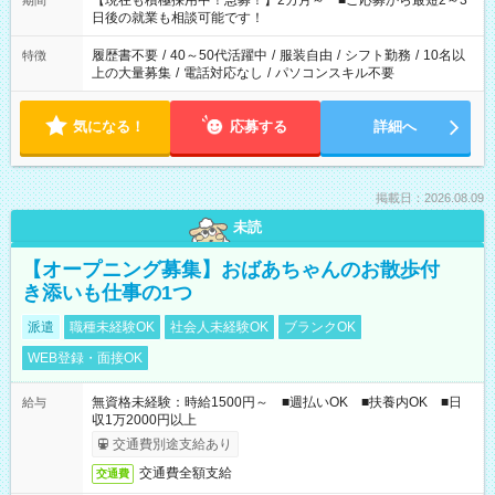
【現在も積極採用中！急募！】2カ月～ ■ご応募から最短2～3
期間
の方へ 今ご覧のお仕事で希望する勤務時間と、もう1つのお仕事
日後の就業も相談可能です！
の勤務時間。 合計で週40時間を超える場合は応募できません。
履歴書不要
/
40～50代活躍中
/
服装自由
/
シフト勤務
/
10名以
特徴
上の大量募集
/
電話対応なし
/
パソコンスキル不要
気になる！
応募する
詳細へ
掲載日：2026.08.09
未読
【オープニング募集】おばあちゃんのお散歩付
き添いも仕事の1つ
派遣
職種未経験OK
社会人未経験OK
ブランクOK
WEB登録・面接OK
無資格未経験：時給1500円～ ■週払いOK ■扶養内OK ■日
給与
収1万2000円以上
交通費別途支給あり
交通費全額支給
交通費