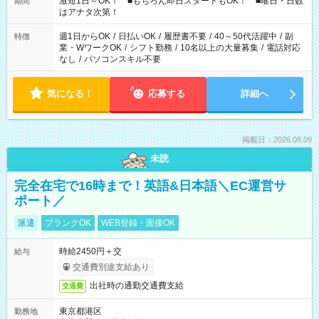
激短1日～OK！ ■もちろん即日スタートもOK！ ■曜日・日数
期間
はアナタ次第！
週1日からOK
/
日払いOK
/
履歴書不要
/
40～50代活躍中
/
副
特徴
業・WワークOK
/
シフト勤務
/
10名以上の大量募集
/
電話対応
なし
/
パソコンスキル不要
気になる！
応募する
詳細へ
掲載日：2026.08.09
未読
完全在宅で16時まで！英語&日本語＼EC運営サ
ポート／
派遣
ブランクOK
WEB登録・面接OK
時給2450円＋交
給与
交通費別途支給あり
出社時の通勤交通費支給
交通費
東京都港区
勤務地