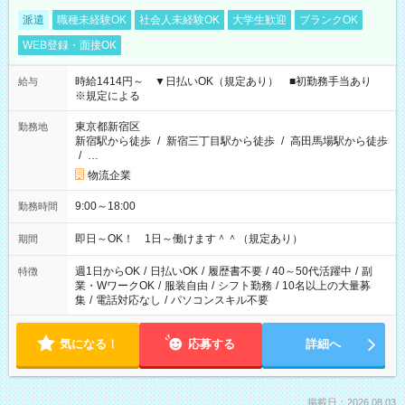
派遣
職種未経験OK
社会人未経験OK
大学生歓迎
ブランクOK
WEB登録・面接OK
時給1414円～ ▼日払いOK（規定あり） ■初勤務手当あり
給与
※規定による
東京都新宿区
勤務地
新宿駅から徒歩
/
新宿三丁目駅から徒歩
/
高田馬場駅から徒歩
/
…
物流企業
9:00～18:00
勤務時間
即日～OK！ 1日～働けます＾＾（規定あり）
期間
週1日からOK
/
日払いOK
/
履歴書不要
/
40～50代活躍中
/
副
特徴
業・WワークOK
/
服装自由
/
シフト勤務
/
10名以上の大量募
集
/
電話対応なし
/
パソコンスキル不要
気になる！
応募する
詳細へ
掲載日：2026.08.03