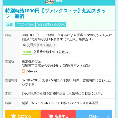
未読
特別時給1800円【ヴァレクストラ】短期スタッ
フ 新宿
派遣
ブランクOK
WEB登録・面接OK
時給1800円 ※ご経験・スキルにより優遇 スマホでかんたんに
給与
前払いで給与が受け取れます（※上限、条件あり）
交通費別途支給あり
交通費全額支給（規定あり）
交通費
東京都新宿区
勤務地
新宿三丁目駅から徒歩2分
/
新宿(東京メトロ)駅
Valextra
09:30～20:30 実働7.5時間／休憩1.5時間 営業時間に合わせた
勤務時間
シフト制
3か月程度の短期予定 ※開始日はお気軽にご相談ください
期間
副業・WワークOK
/
シフト勤務
/
パソコンスキル不要
特徴
気になる！
応募する
詳細へ