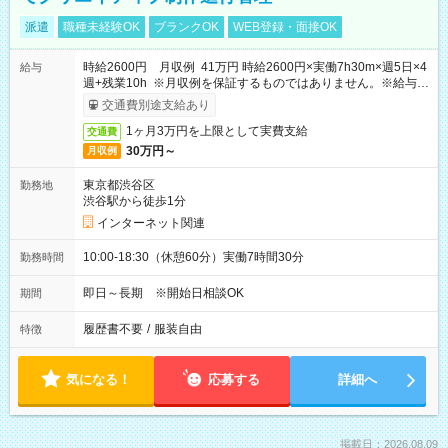
派遣
職種未経験OK
ブランクOK
WEB登録・面接OK
時給2600円 月収例 41万円 時給2600円×実働7h30m×週5日×4
給与
週+残業10h ※月収例を保証するものではありません。※給与即
受取りサービス利用可（利用条件有）
交通費別途支給あり
1ヶ月3万円を上限として実費支給
交通費
30万円～
月収例
東京都渋谷区
勤務地
渋谷駅から徒歩1分
インターネット関連
10:00-18:30（休憩60分）実働7時間30分
勤務時間
即日～長期 ※開始日相談OK
期間
履歴書不要
/
服装自由
特徴
気になる！
応募する
詳細へ
掲載日：2026.08.09