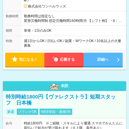
駅）
株式会社ワンベルウッズ
勤務時間は指定なし
勤務時間
変形労働時間制 想定労働時間160時間/月 【シフト例】 ・8：00
～21：00
単発・1日のみOK
期間
週1日からOK / 日払いOK / 副業・WワークOK / 10名以上の大量
特徴
募集
気になる！
応募する
詳細へ
未読
特別時給1800円【ヴァレクストラ】短期スタッ
フ 日本橋
派遣
ブランクOK
WEB登録・面接OK
時給1800円 ※ご経験・スキルにより優遇 スマホでかんたんに
給与
前払いで給与が受け取れます（※上限、条件あり）