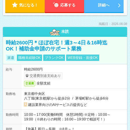
気になる！
応募する
詳細へ
掲載日：2026.08.08
未読
時給2600円＊ほぼ在宅！週3～4日＆16時迄
OK！補助金申請のサポート業務
派遣
職種未経験OK
ブランクOK
WEB登録・面接OK
時給2600円
給与
交通費別途支給あり
全額支給
交通費
東京都中央区
勤務地
八丁堀(東京都)駅から徒歩2分
/
茅場町駅から徒歩6分
建設業界向けのAIサービスの提供など
10:00～17:00(実働6時間 休憩1時間) ※定時：10:00～
勤務時間
19:00（※終わりの時間：16:00～19:00で相談可！）
【急募】即日～長期 ※8月～！
期間