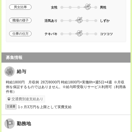
男女比率
女性
男性
職場の様子
活気あり
しずか
仕事の仕方
テキパキ
コツコツ
募集情報
給与
時給1800円 月収例 28万8000円 時給1800円×実働8h×週5日×4週 ※月収
例を保証するものではありません。※給与即受取りサービス利用可（利用条
件有）
交通費別途支給あり
1ヶ月3万円を上限として実費支給
交通費
勤務地