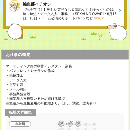
編集部イチオシ
【完全在宅！】難しい業務なし＆電話なし！ゆっくりの11
時～時短＊データ入力・事務、＜SEKAI NO OWARI＊8月15
日・16日＞ドーム公演のサポートバイトなど
(8/7UP!)
お仕事の概要
マーケティング部の制作アシスタント業務
・パンフレットやチラシの作成
・画像加工
・データ入力
・電話対応
・メール対応
・事務業務全般
＊同業務の方複数いるため聞ける環境
※派遣から直接雇用の可能性あり。但し、試験、選考有り
職場の雰囲気
年齢層
20代
30
40
50
60