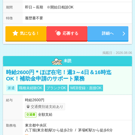
即日～長期 ※開始日相談OK
期間
履歴書不要
特徴
気になる！
応募する
詳細へ
掲載日：2026.08.06
未読
時給2600円＊ほぼ在宅！週3～4日＆16時迄
OK！補助金申請のサポート業務
派遣
職種未経験OK
ブランクOK
WEB登録・面接OK
時給2600円
給与
交通費別途支給あり
全額支給
交通費
東京都中央区
勤務地
八丁堀(東京都)駅から徒歩2分
/
茅場町駅から徒歩6分