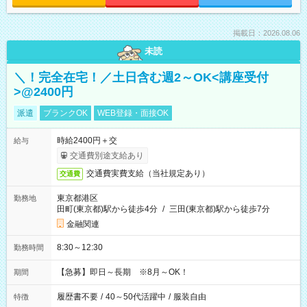
掲載日：2026.08.06
未読
＼！完全在宅！／土日含む週2～OK<講座受付
>@2400円
派遣
ブランクOK
WEB登録・面接OK
時給2400円＋交
給与
交通費別途支給あり
交通費実費支給（当社規定あり）
交通費
東京都港区
勤務地
田町(東京都)駅から徒歩4分
/
三田(東京都)駅から徒歩7分
金融関連
8:30～12:30
勤務時間
【急募】即日～長期 ※8月～OK！
期間
履歴書不要
/
40～50代活躍中
/
服装自由
特徴