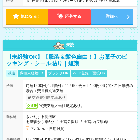
週1日からOK / 副業・WワークOK / 10名以上の大量募集
特徴
気になる！
応募する
詳細へ
未読
【未経験OK】【服装＆髪色自由！】お菓子のピ
ッキング・シール貼り｜短期
派遣
職種未経験OK
ブランクOK
WEB登録・面接OK
時給1400円／月収例：117,600円＝1,400円×4時間×21日勤務の
給与
場合＋交通費別途支給
交通費別途支給あり
実費支給／当社規定あり。
交通費
さいたま市見沼区
勤務地
七里駅から車6分
/
大宮公園駅
/
大宮(埼玉県)駅
アパレル・日用雑貨
(1)14:00-18:00(休憩0分) (2)14:00-19:00(休憩0分) (3)14:00-
勤務時間