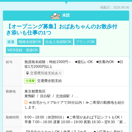
掲載日：2026.08.06
未読
【オープニング募集】おばあちゃんのお散歩付
き添いも仕事の1つ
派遣
職種未経験OK
社会人未経験OK
ブランクOK
WEB登録・面接OK
無資格未経験：時給1500円～ ■週払いOK ■扶養内OK ■日
給与
収1万2000円以上
交通費別途支給あり
交通費全額支給
交通費
東京都豊島区
勤務地
巣鴨駅
/
目白駅
/
北池袋駅
/
…
≪自宅からドアtoドアで30分以内！≫ご希望の勤務地を紹介
します。
9:00～18:00（休憩60分） ■ご希望があれば下記シフトもOK！
勤務時間
早番 7:00～16:00 遅番 10:00～19:00 夜勤 16:30～翌9:30 「家族
と休みを合わせたい」 「余裕を持って夕飯の準備がしたい」
「できれば残業はしたくない」 など、ご希望を教えてください