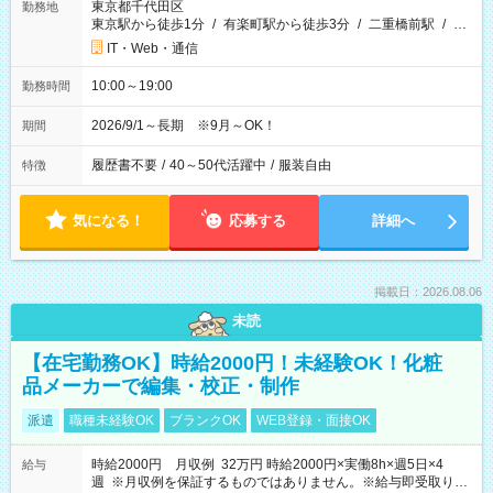
東京都千代田区
勤務地
東京駅から徒歩1分
/
有楽町駅から徒歩3分
/
二重橋前駅
/
…
IT・Web・通信
10:00～19:00
勤務時間
2026/9/1～長期 ※9月～OK！
期間
履歴書不要
/
40～50代活躍中
/
服装自由
特徴
気になる！
応募する
詳細へ
掲載日：2026.08.06
未読
【在宅勤務OK】時給2000円！未経験OK！化粧
品メーカーで編集・校正・制作
派遣
職種未経験OK
ブランクOK
WEB登録・面接OK
時給2000円 月収例 32万円 時給2000円×実働8h×週5日×4
給与
週 ※月収例を保証するものではありません。※給与即受取りサ