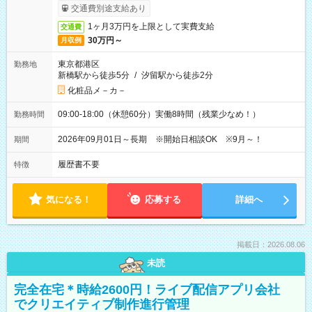
ービス利用可（利用条件有）
交通費別途支給あり
1ヶ月3万円を上限として実費支給
交通費
30万円～
月収例
東京都港区
勤務地
新橋駅から徒歩5分
/
汐留駅から徒歩2分
化粧品メ－カ－
09:00-18:00（休憩60分）実働8時間（残業少なめ！）
勤務時間
2026年09月01日～長期 ※開始日相談OK ※9月～！
期間
履歴書不要
特徴
気になる！
応募する
詳細へ
掲載日：2026.08.06
未読
完全在宅＊時給2600円！ライブ配信アプリ会社
でクリエイティブ制作進行管理