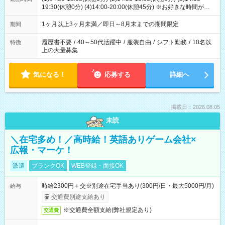
19:30(休憩0分) (4)14:00-20:00(休憩45分) ※お好きな時間が選べ
ます
1ヶ月以上3ヶ月未満／即日～8月末までの期間限定
期間
履歴書不要
/
40～50代活躍中
/
服装自由
/
シフト勤務
/
10名以
特徴
上の大量募集
気になる！
応募する
詳細へ
掲載日：2026.08.05
未読
＼在宅多め！／高時給！英語ありゲーム会社×
広報・マーケ！
派遣
ブランクOK
WEB登録・面接OK
時給2300円＋交※別途在宅手当あり(300円/日・最大5000円/月)
給与
交通費別途支給あり
※交通費全額支給(弊社規定あり)
交通費