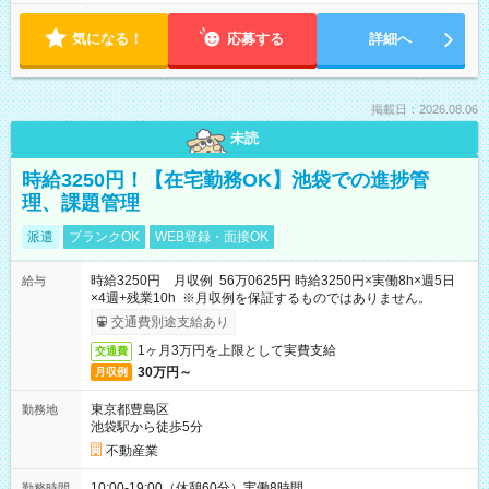
気になる！
応募する
詳細へ
掲載日：2026.08.06
未読
時給3250円！【在宅勤務OK】池袋での進捗管
理、課題管理
派遣
ブランクOK
WEB登録・面接OK
時給3250円 月収例 56万0625円 時給3250円×実働8h×週5日
給与
×4週+残業10h ※月収例を保証するものではありません。
交通費別途支給あり
1ヶ月3万円を上限として実費支給
交通費
30万円～
月収例
東京都豊島区
勤務地
池袋駅から徒歩5分
不動産業
10:00-19:00（休憩60分）実働8時間
勤務時間