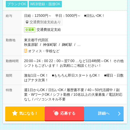
ブランクOK
WEB登録・面接OK
日給：12500円～ 半日：5000円～ ■日払いOK！
給与
交通費別途支給あり
交通費規定支給
交通費
東京都千代田区
勤務地
秋葉原駅
/
神保町駅
/
麹町駅
/
…
オフィス・学校など
20:00～24：00 22：00～翌7:00 …など1日4時間～OK！ その他
勤務時間
シフトもございます！ お気軽にご相談ください！
激短1日～OK！ ■もちろん即日スタートもOK！ ■曜日・日数
期間
はアナタ次第！
週1日からOK
/
日払いOK
/
履歴書不要
/
40～50代活躍中
/
副
特徴
業・WワークOK
/
シフト勤務
/
10名以上の大量募集
/
電話対応
なし
/
パソコンスキル不要
気になる！
応募する
詳細へ