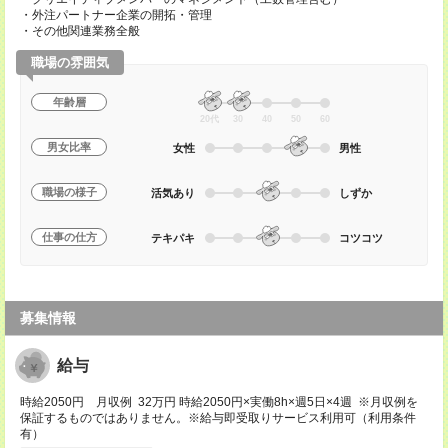
・外注パートナー企業の開拓・管理
・その他関連業務全般
職場の雰囲気
年齢層
20代
30
40
50
60
男女比率
女性
男性
職場の様子
活気あり
しずか
仕事の仕方
テキパキ
コツコツ
募集情報
給与
時給2050円 月収例 32万円 時給2050円×実働8h×週5日×4週 ※月収例を
保証するものではありません。※給与即受取りサービス利用可（利用条件
有）