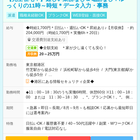
っくりの11時～時短＊データ入力・事務
派遣
職種未経験OK
ブランクOK
WEB登録・面接OK
◆時給1,700円＊日払い・週払いOK＊昇給あり♪【月収例】 ・約
給与
204,000円 （時給1,700円 × 実働6h × 20日）
交通費別途支給あり
◆全額支給 ＊家が少し遠くても安心！
交通費
20～25万円
月収例
東京都港区
勤務地
竹芝駅から徒歩2分
/
浜松町駅から徒歩4分
/
大門(東京都)駅か
ら徒歩5分
/
…
◆港区にある情報セキュリティ企業◆
◆11：00～18：30のうち実働6時間、休憩60分 ※11：00～18：
勤務時間
00 または 11：30～18：30 。*。ブランクOK！。*。 例え
ば前職が、 在宅/財団法人/事務/コールセンター/受付/販売/カフェ
スタッフ スイーツ販売/ホテルフロント/化粧品販売/など 様々な
＜急募＞即日～長期／8月～9月～も相談OK！応募から最短即日
期間
業界から入社して活躍されています♪
には選考案内♪
日払いOK
/
履歴書不要
/
40～50代活躍中
/
副業・WワークOK
/
特徴
服装自由
/
電話対応なし