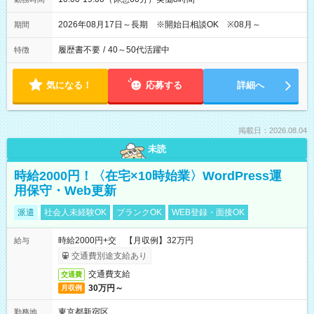
2026年08月17日～長期 ※開始日相談OK ※08月～
期間
履歴書不要
/
40～50代活躍中
特徴
気になる！
応募する
詳細へ
掲載日：2026.08.04
未読
時給2000円！〈在宅×10時始業〉WordPress運
用保守・Web更新
派遣
社会人未経験OK
ブランクOK
WEB登録・面接OK
時給2000円+交 【月収例】32万円
給与
交通費別途支給あり
交通費支給
交通費
30万円～
月収例
東京都新宿区
勤務地