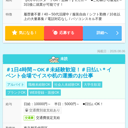
【8月中のスタートOK！急募！】2カ月～ ■ご応募から最短2～
期間
ね。 ※Wワーク希望の方へ 今ご覧のお仕事で希望する勤務時間
3日後に就業が可能です！
と、もう1つのお仕事の勤務時間。 合計で週40時間を超える場
合は応募できません。
履歴書不要
/
40～50代活躍中
/
服装自由
/
シフト勤務
/
10名以
特徴
上の大量募集
/
電話対応なし
/
パソコンスキル不要
気になる！
応募する
詳細へ
掲載日：2026.08.06
未読
＃1日4時間～OK＃未経験歓迎！＃日払い＊イ
ベント会場でイスや机の運搬のお仕事
アルバイト
職種未経験OK
社会人未経験OK
大学生歓迎
ブランクOK
WEB登録・面接OK
日給：10000円～ 半日：5000円～ ■日払いOK！
給与
交通費別途支給あり
交通費規定支給
交通費