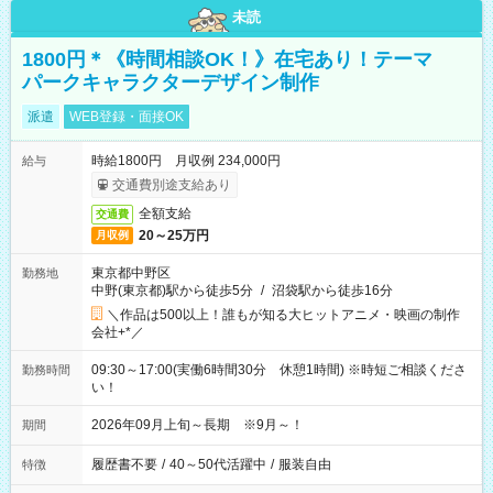
未読
1800円＊《時間相談OK！》在宅あり！テーマ
パークキャラクターデザイン制作
派遣
WEB登録・面接OK
時給1800円 月収例 234,000円
給与
交通費別途支給あり
全額支給
交通費
20～25万円
月収例
東京都中野区
勤務地
中野(東京都)駅から徒歩5分
/
沼袋駅から徒歩16分
＼作品は500以上！誰もが知る大ヒットアニメ・映画の制作
会社+*／
09:30～17:00(実働6時間30分 休憩1時間) ※時短ご相談くださ
勤務時間
い！
2026年09月上旬～長期 ※9月～！
期間
履歴書不要
/
40～50代活躍中
/
服装自由
特徴