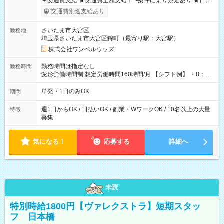
＋交通費支給 ★交通費全額支給！ ┗案件により規定あり ★日払
いOK！（規定あり） ┗働いたその日に現金GET♪ お仕事後はコ
交通費別途支給あり
ンビニATMから 日払い分を引き落とせます！ 【試用期間】試
用期間なし
さいたま市大宮区
勤務地
埼玉県さいたま市大宮区錦町（最寄り駅：大宮駅）
株式会社ワンベルウッズ
勤務時間は指定なし
勤務時間
変形労働時間制 想定労働時間160時間/月 【シフト例】 ・8：00
～21：00
単発・1日のみOK
期間
週1日からOK / 日払いOK / 副業・WワークOK / 10名以上の大量
特徴
募集
気になる！
応募する
詳細へ
未読
特別時給1800円【ヴァレクストラ】短期スタッ
フ 日本橋