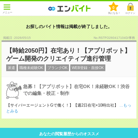
0
メニュー
気になる！
ログイン
お探しのバイト情報は掲載が終了しました。
掲載日 :2026
/
05
/
15
No.RSTFO260417104D/事務
【時給2050円】在宅あり！【アプリボット】
ゲーム開発のクリエイティブ進行管理
派遣
職種未経験OK
ブランクOK
WEB登録・面接OK
急募！【アプリボット】在宅OK！未経験OK！渋谷
での編集・校正・制作
【サイバーエージェントGで働く！】【週2日在宅×10時出社】
...もっ
とみる
あなたの閲覧履歴からのオススメ