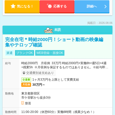
気になる！
応募する
詳細へ
掲載日：2026.08.06
未読
完全在宅＊時給2000円！ショート動画の映像編
集やテロップ確認
派遣
ブランクOK
WEB登録・面接OK
時給2000円 月収例 33万円 時給2000円×実働8h×週5日×4週
給与
+残業5h ※月収例を保証するものではありません。※給与即受
取りサービス利用可（利用条件有）
交通費別途支給あり
1ヶ月3万円を上限として実費支給
交通費
30万円～
月収例
東京都新宿区
勤務地
市ケ谷駅から徒歩3分
放送
11:00-20:00（休憩60分）実働8時間（残業少なめ！）
勤務時間