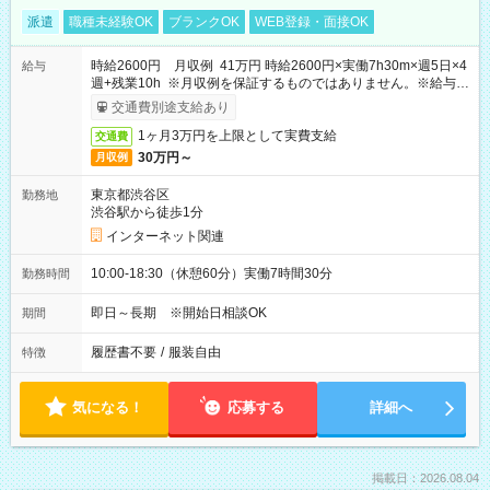
派遣
職種未経験OK
ブランクOK
WEB登録・面接OK
時給2600円 月収例 41万円 時給2600円×実働7h30m×週5日×4
給与
週+残業10h ※月収例を保証するものではありません。※給与即
受取りサービス利用可（利用条件有）
交通費別途支給あり
1ヶ月3万円を上限として実費支給
交通費
30万円～
月収例
東京都渋谷区
勤務地
渋谷駅から徒歩1分
インターネット関連
10:00-18:30（休憩60分）実働7時間30分
勤務時間
即日～長期 ※開始日相談OK
期間
履歴書不要
/
服装自由
特徴
気になる！
応募する
詳細へ
掲載日：2026.08.04