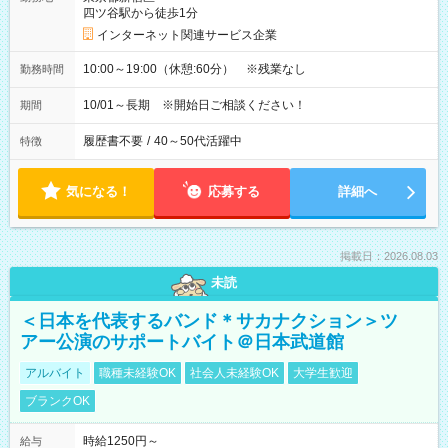
四ツ谷駅から徒歩1分
インターネット関連サービス企業
10:00～19:00（休憩:60分） ※残業なし
勤務時間
10/01～長期 ※開始日ご相談ください！
期間
履歴書不要
/
40～50代活躍中
特徴
気になる！
応募する
詳細へ
掲載日：2026.08.03
未読
＜日本を代表するバンド＊サカナクション＞ツ
アー公演のサポートバイト＠日本武道館
アルバイト
職種未経験OK
社会人未経験OK
大学生歓迎
ブランクOK
時給1250円～
給与