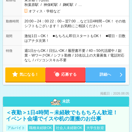
東京都千代田区
勤務地
秋葉原駅
/
神保町駅
/
麹町駅
/
…
オフィス・学校など
20:00～24：00 22：00～翌7:00 …など1日4時間～OK！ その他
勤務時間
シフトもございます！ お気軽にご相談ください！
激短1日～OK！ ■もちろん即日スタートもOK！ ■曜日・日数
期間
はアナタ次第！
週1日からOK
/
日払いOK
/
履歴書不要
/
40～50代活躍中
/
副
特徴
業・WワークOK
/
シフト勤務
/
10名以上の大量募集
/
電話対応
なし
/
パソコンスキル不要
気になる！
応募する
詳細へ
掲載日：2026.08.05
未読
＜夜勤＞1日4時間～未経験でももちろん歓迎！
イベント会場でイスや机の運搬のお仕事
アルバイト
職種未経験OK
社会人未経験OK
大学生歓迎