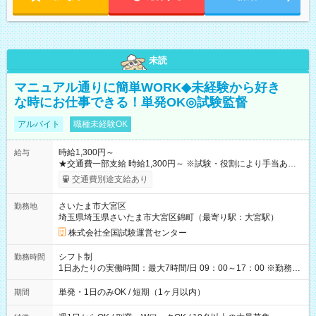
未読
マニュアル通りに簡単WORK◆未経験から好き
な時にお仕事できる！単発OK◎試験監督
アルバイト
職種未経験OK
時給1,300円～
給与
★交通費一部支給 時給1,300円～ ※試験・役割により手当あり
※勤務回数により昇給あり 【即給（前払い）オプションあ
交通費別途支給あり
り！】 希望される場合、勤務から1週間ほどで給与の一部を受け
取れます。 ※手数料418円がかかります。 【過去試験日の収入
さいたま市大宮区
勤務地
例】 ・河合塾模擬試験 8:30～17:30（休憩1時間） 時給1,300円
埼玉県埼玉県さいたま市大宮区錦町（最寄り駅：大宮駅）
×8時間＝日収10,400円＋交通費 ※当日の役割により時給＋100
円の場合あり ・国家試験 7:00～13:30（休憩なし） 時給1,300
株式会社全国試験運営センター
円（役割手当＋100円）×6時間＝日収8,400円＋交通費 【試用期
間】試用期間なし
シフト制
勤務時間
1日あたりの実働時間：最大7時間/日 09：00～17：00 ※勤務時
間は 試験により異なります。
単発・1日のみOK / 短期（1ヶ月以内）
期間