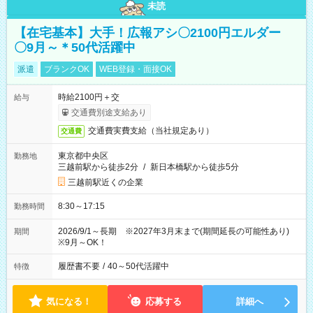
未読
【在宅基本】大手！広報アシ〇2100円エルダー
〇9月～＊50代活躍中
派遣
ブランクOK
WEB登録・面接OK
時給2100円＋交
給与
交通費別途支給あり
交通費実費支給（当社規定あり）
交通費
東京都中央区
勤務地
三越前駅から徒歩2分
/
新日本橋駅から徒歩5分
三越前駅近くの企業
8:30～17:15
勤務時間
2026/9/1～長期 ※2027年3月末まで(期間延長の可能性あり)
期間
※9月～OK！
履歴書不要
/
40～50代活躍中
特徴
気になる！
応募する
詳細へ