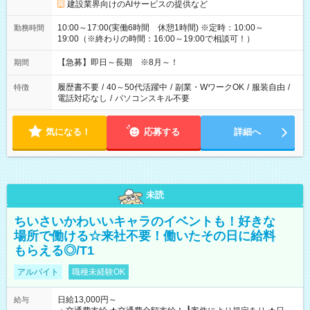
建設業界向けのAIサービスの提供など
10:00～17:00(実働6時間 休憩1時間) ※定時：10:00～
勤務時間
19:00（※終わりの時間：16:00～19:00で相談可！）
【急募】即日～長期 ※8月～！
期間
履歴書不要
/
40～50代活躍中
/
副業・WワークOK
/
服装自由
/
特徴
電話対応なし
/
パソコンスキル不要
気になる！
応募する
詳細へ
未読
ちいさいかわいいキャラのイベントも！好きな
場所で働ける☆来社不要！働いたその日に給料
もらえる◎/T1
アルバイト
職種未経験OK
日給13,000円～
給与