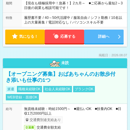
たくない」 など、ご希望を教えてくださいね。 ※Wワーク希望
【現在も積極採用中！急募！】2カ月～ ■ご応募から最短2～3
期間
の方へ 今ご覧のお仕事で希望する勤務時間と、もう1つのお仕事
日後の就業も相談可能です！
の勤務時間。 合計で週40時間を超える場合は応募できません。
履歴書不要
/
40～50代活躍中
/
服装自由
/
シフト勤務
/
10名以
特徴
上の大量募集
/
電話対応なし
/
パソコンスキル不要
気になる！
応募する
詳細へ
掲載日：2026.08.07
未読
【オープニング募集】おばあちゃんのお散歩付
き添いも仕事の1つ
派遣
職種未経験OK
社会人未経験OK
ブランクOK
WEB登録・面接OK
無資格未経験：時給1500円～ ■週払いOK ■扶養内OK ■日
給与
収1万2000円以上
交通費別途支給あり
交通費全額支給
交通費