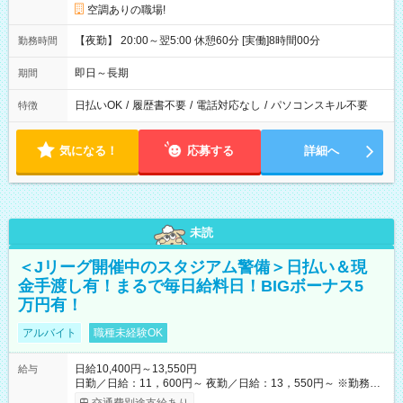
空調ありの職場!
【夜勤】 20:00～翌5:00 休憩60分 [実働]8時間00分
勤務時間
即日～長期
期間
日払いOK
/
履歴書不要
/
電話対応なし
/
パソコンスキル不要
特徴
気になる！
応募する
詳細へ
未読
＜Jリーグ開催中のスタジアム警備＞日払い＆現
金手渡し有！まるで毎日給料日！BIGボーナス5
万円有！
アルバイト
職種未経験OK
日給10,400円～13,550円
給与
日勤／日給：11，600円～ 夜勤／日給：13，550円～ ※勤務数
が週2日以下の場合 日勤／日給：10，400円 夜勤／日給：12，