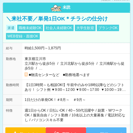
未読
＼来社不要／単発1日OK＊チラシの仕分け
派遣
職種未経験OK
社会人未経験OK
大学生歓迎
ブランクOK
WEB登録・面接OK
時給1,500円～1,875円
給与
東京都立川市
勤務地
立川駅から徒歩5分
/
立川北駅から徒歩5分
/
立川南駅から徒
歩5分
/
…
■物流センターなど ■勤務地選べます
【1日3時間～も相談OK!】午前中のみや18時以降などのシフト
勤務時間
あり！ シフト例 ▼9:00～12:00 ▼9:00～17:00 ▼10:00～19:00
▼18:00～21:00
1日だけの単発OK！＃8月～ ＃9月～
期間
週1日からOK
/
日払いOK
/
40～50代活躍中
/
副業・Wワーク
特徴
OK
/
服装自由
/
シフト勤務
/
10名以上の大量募集
/
電話対応な
し
/
パソコンスキル不要