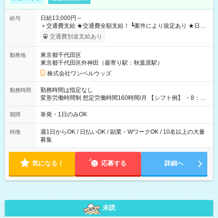
日給13,000円～
給与
＋交通費支給 ★交通費全額支給！ ┗案件により規定あり ★日払
いOK！（規定あり） ┗働いたその日に現金GET♪ お仕事後はコ
交通費別途支給あり
ンビニATMから 日払い分を引き落とせます！ 【試用期間】試
用期間なし
東京都千代田区
勤務地
東京都千代田区外神田（最寄り駅：秋葉原駅）
株式会社ワンベルウッズ
勤務時間は指定なし
勤務時間
変形労働時間制 想定労働時間160時間/月 【シフト例】 ・8：00
～21：00
単発・1日のみOK
期間
週1日からOK / 日払いOK / 副業・WワークOK / 10名以上の大量
特徴
募集
気になる！
応募する
詳細へ
未読