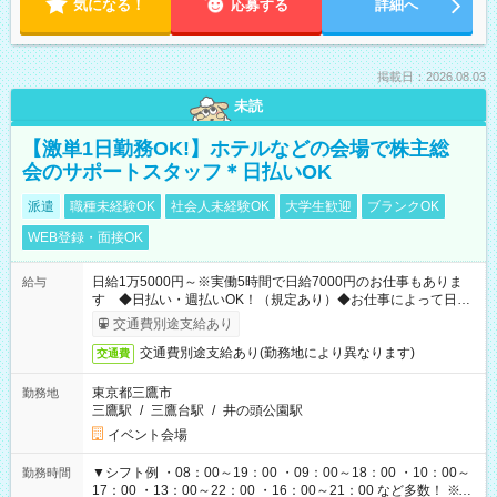
気になる！
応募する
詳細へ
掲載日：2026.08.03
未読
【激単1日勤務OK!】ホテルなどの会場で株主総
会のサポートスタッフ＊日払いOK
派遣
職種未経験OK
社会人未経験OK
大学生歓迎
ブランクOK
WEB登録・面接OK
日給1万5000円～※実働5時間で日給7000円のお仕事もありま
給与
す ◆日払い・週払いOK！（規定あり）◆お仕事によって日給
も異なります
交通費別途支給あり
交通費別途支給あり(勤務地により異なります)
交通費
東京都三鷹市
勤務地
三鷹駅
/
三鷹台駅
/
井の頭公園駅
イベント会場
▼シフト例 ・08：00～19：00 ・09：00～18：00 ・10：00～
勤務時間
17：00 ・13：00～22：00 ・16：00～21：00 など多数！ ※お