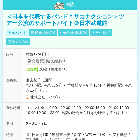
未読
＜日本を代表するバンド＊サカナクション＞ツ
アー公演のサポートバイト＠日本武道館
アルバイト
職種未経験OK
社会人未経験OK
大学生歓迎
ブランクOK
時給1250円～
給与
交通費別途支給あり
支給（規定有り）
交通費
東京都千代田区
勤務地
九段下駅から徒歩5分
/
竹橋駅から徒歩10分
/
神保町駅から徒
歩15分
/
…
株式会社ライブパワー
＜シフト例＞ 9:00～22:30 12:30～22:00 15:30～21:00 12:30～
勤務時間
19:00 12:30～22:00 上記の時間から好きな時間を選べます！ ※
時間は変更となる可能性があります
9月8日・9日
期間
週1日からOK
/
履歴書不要
/
副業・WワークOK
/
シフト勤務
/
特徴
電話対応なし
/
パソコンスキル不要