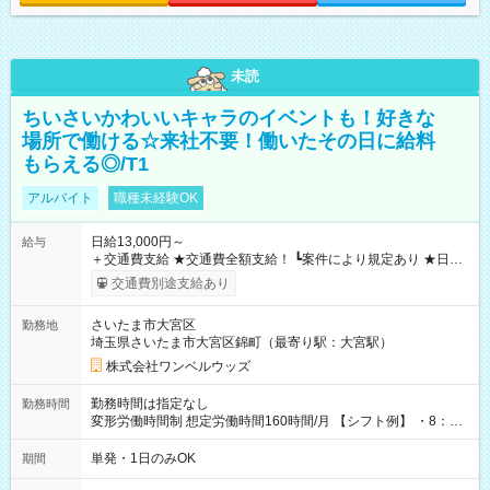
未読
ちいさいかわいいキャラのイベントも！好きな
場所で働ける☆来社不要！働いたその日に給料
もらえる◎/T1
アルバイト
職種未経験OK
日給13,000円～
給与
＋交通費支給 ★交通費全額支給！ ┗案件により規定あり ★日払
いOK！（規定あり） ┗働いたその日に現金GET♪ お仕事後はコ
交通費別途支給あり
ンビニATMから 日払い分を引き落とせます！ 【試用期間】試
用期間なし
さいたま市大宮区
勤務地
埼玉県さいたま市大宮区錦町（最寄り駅：大宮駅）
株式会社ワンベルウッズ
勤務時間は指定なし
勤務時間
変形労働時間制 想定労働時間160時間/月 【シフト例】 ・8：00
～21：00
単発・1日のみOK
期間