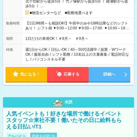
北千住駅から徒歩5分
/
竹ノ塚駅から徒歩5分
/
綾瀬駅から徒
歩5分
/
…
■物流センターなど ■勤務地選べます
【1日3時間～も相談OK!】午前中のみや18時以降などのシフト
勤務時間
あり！ シフト例 ▼9:00～12:00 ▼9:00～17:00 ▼10:00～19:00
▼18:00～21:00
1日だけの単発OK！＃8月～ ＃9月～
期間
週1日からOK
/
日払いOK
/
40～50代活躍中
/
副業・Wワーク
特徴
OK
/
服装自由
/
シフト勤務
/
10名以上の大量募集
/
電話対応な
し
/
パソコンスキル不要
気になる！
応募する
詳細へ
未読
人気イベントも！好きな場所で働けるイベント
スタッフ☆来社不要！働いたその日に給料もら
える日払い/T1
アルバイト
職種未経験OK