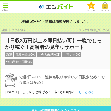
0
メニュー
気になる！
ログイン
お探しのバイト情報は掲載が終了しました。
掲載日 :2026
/
05
/
29
No.KSTPS東京_50・YYM
【日収3万円以上＆即日払い可】一晩でしっ
かり稼ぐ！高齢者の見守りサポート
派遣
職種未経験OK
社会人未経験OK
ブランクOK
WEB登録・面接OK
＼週2日～OK！連休も取りやすい／日数少なめ！で
も収入は多め！
[ Point.1 ] しっかりと稼げる：日収3万150円の
...もっとみる
あなたの閲覧履歴からのオススメ