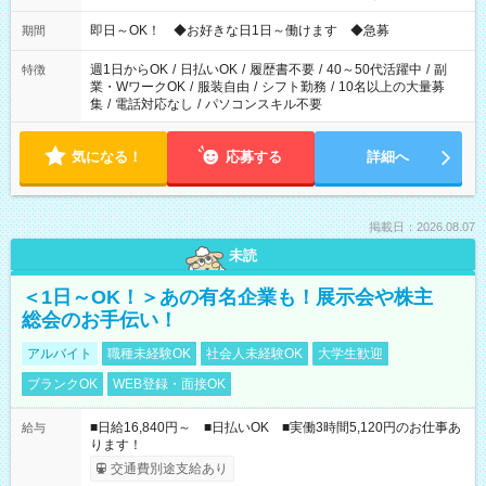
仕事により勤務時間が異なります
即日～OK！ ◆お好きな日1日～働けます ◆急募
期間
週1日からOK
/
日払いOK
/
履歴書不要
/
40～50代活躍中
/
副
特徴
業・WワークOK
/
服装自由
/
シフト勤務
/
10名以上の大量募
集
/
電話対応なし
/
パソコンスキル不要
気になる！
応募する
詳細へ
掲載日：2026.08.07
未読
＜1日～OK！＞あの有名企業も！展示会や株主
総会のお手伝い！
アルバイト
職種未経験OK
社会人未経験OK
大学生歓迎
ブランクOK
WEB登録・面接OK
■日給16,840円～ ■日払いOK ■実働3時間5,120円のお仕事あ
給与
ります！
交通費別途支給あり