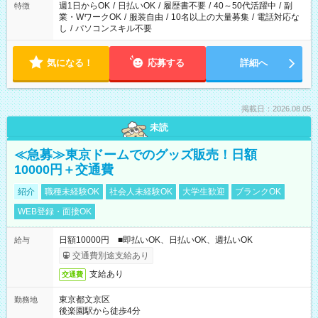
週1日からOK
/
日払いOK
/
履歴書不要
/
40～50代活躍中
/
副
特徴
業・WワークOK
/
服装自由
/
10名以上の大量募集
/
電話対応な
し
/
パソコンスキル不要
気になる！
応募する
詳細へ
掲載日：2026.08.05
未読
≪急募≫東京ドームでのグッズ販売！日額
10000円＋交通費
紹介
職種未経験OK
社会人未経験OK
大学生歓迎
ブランクOK
WEB登録・面接OK
日額10000円 ■即払いOK、日払いOK、週払いOK
給与
交通費別途支給あり
支給あり
交通費
東京都文京区
勤務地
後楽園駅から徒歩4分