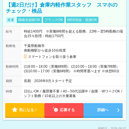
【週2日だけ】倉庫内軽作業スタッフ スマホの
チェック・検品
派遣
職種未経験OK
ブランクOK
WEB登録・面接OK
時給1400円 ※実働8時間を超える勤務、22時～翌5時勤務の場
給与
合25％割増：時給1750円
千葉県船橋市
勤務地
南船橋駅から徒歩10分程度
スマートフォンを取り扱う倉庫
(1)9:00～18:00（実働8時間） (2)10:00～18:00（実働7時間）
勤務時間
(3)10:00～17:00（実働6時間） ※時間帯選べます ※休憩60分
長期 2026年9月スタート予定
期間
日払いOK
/
履歴書不要
/
40～50代活躍中
/
副業・WワークOK
/
特徴
シフト勤務
/
10名以上の大量募集
気になる！
応募する
詳細へ
掲載日：2026.08.07