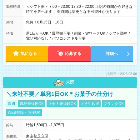
＜シフト例＞ 7:00～23:00 13:30～22:00 上記の時間から好きな
勤務時間
時間を選べます！ ※時間は変更となる可能性があります
急募！8月15日・16日
期間
週1日からOK
/
履歴書不要
/
副業・WワークOK
/
シフト勤務
/
特徴
電話対応なし
/
パソコンスキル不要
気になる！
応募する
詳細へ
掲載日：2026.08.06
未読
＼来社不要／単発1日OK＊お菓子の仕分け
派遣
職種未経験OK
社会人未経験OK
大学生歓迎
ブランクOK
WEB登録・面接OK
時給1,500円～1,875円
給与
東京都足立区
勤務地