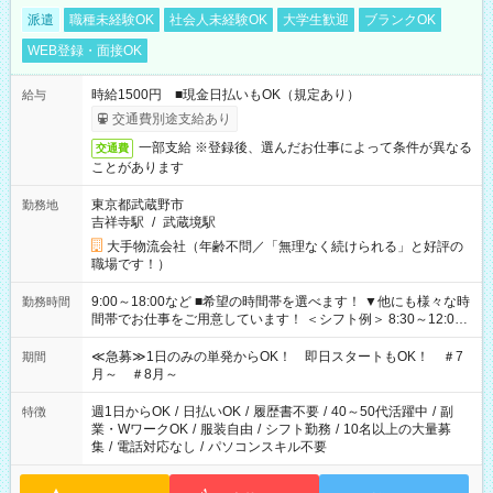
派遣
職種未経験OK
社会人未経験OK
大学生歓迎
ブランクOK
WEB登録・面接OK
時給1500円 ■現金日払いもOK（規定あり）
給与
交通費別途支給あり
一部支給 ※登録後、選んだお仕事によって条件が異なる
交通費
ことがあります
東京都武蔵野市
勤務地
吉祥寺駅
/
武蔵境駅
大手物流会社（年齢不問／「無理なく続けられる」と好評の
職場です！）
9:00～18:00など ■希望の時間帯を選べます！ ▼他にも様々な時
勤務時間
間帯でお仕事をご用意しています！ ＜シフト例＞ 8:30～12:00
17:00～22:00 13:00～22:00 22:00～翌6:00 など
≪急募≫1日のみの単発からOK！ 即日スタートもOK！ ＃7
期間
月～ ＃8月～
週1日からOK
/
日払いOK
/
履歴書不要
/
40～50代活躍中
/
副
特徴
業・WワークOK
/
服装自由
/
シフト勤務
/
10名以上の大量募
集
/
電話対応なし
/
パソコンスキル不要