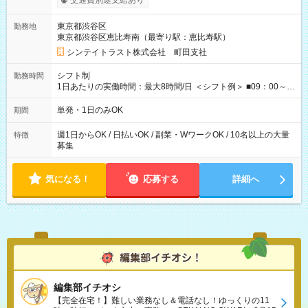
交通費別途支給あり
350円 ■交通費別途全額支給 ※規定あり ■支払方法：日払い └日
給のうち7，000円を現金先払い ※稼働分 ※週払い・月払いOK
東京都渋谷区
勤務地
⇒希望をお聞かせください♪ ■各種資格手当あり ■残業手当あり ■
東京都渋谷区恵比寿南（最寄り駅：恵比寿駅）
日給保障あり └早く終わっても”全額”支給！ ・－・－・ ≪ 法定
研修 ≫ 研修時の給与： 日給10，000円×3日間（24時間） ＝研
シンテイトラスト株式会社 町田支社
修費として合計30，000円支給 ＋交通費全額支給 ※規定あり
【試用期間】試用期間なし
シフト制
勤務時間
1日あたりの実働時間：最大8時間/日 ＜シフト例＞ ■09：00～
18：00 ■20：00～翌5：00 など！ 上記時間内で、 実働8時
間・休憩1時間／日
単発・1日のみOK
期間
週1日からOK / 日払いOK / 副業・WワークOK / 10名以上の大量
特徴
募集
気になる！
応募する
詳細へ
編集部イチオシ
【完全在宅！】難しい業務なし＆電話なし！ゆっくりの11