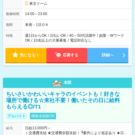
東京ドーム
14:00～23:00
勤務時間
単発・1日ＯＫ
期間
週1日からOK
/
日払いOK
/
40～50代活躍中
/
副業・Wワーク
特徴
OK
/
10名以上の大量募集
/
電話対応なし
気になる！
応募する
詳細へ
未読
ちいさいかわいいキャラのイベントも！好きな
場所で働ける☆来社不要！働いたその日に給料
もらえる◎/T1
アルバイト
職種未経験OK
日給13,000円～
給与
＋交通費支給 ★交通費全額支給！ ┗案件により規定あり ★日払