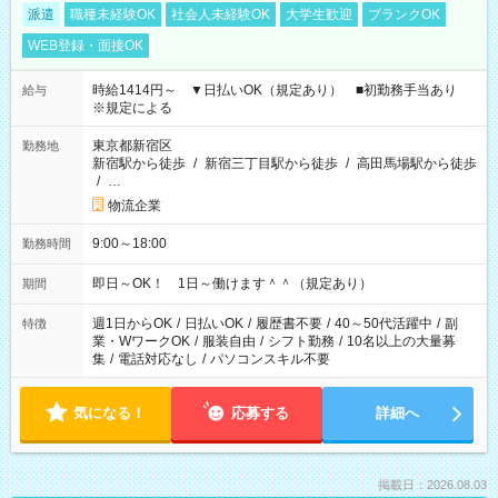
派遣
職種未経験OK
社会人未経験OK
大学生歓迎
ブランクOK
WEB登録・面接OK
時給1414円～ ▼日払いOK（規定あり） ■初勤務手当あり
給与
※規定による
東京都新宿区
勤務地
新宿駅から徒歩
/
新宿三丁目駅から徒歩
/
高田馬場駅から徒歩
/
…
物流企業
9:00～18:00
勤務時間
即日～OK！ 1日～働けます＾＾（規定あり）
期間
週1日からOK
/
日払いOK
/
履歴書不要
/
40～50代活躍中
/
副
特徴
業・WワークOK
/
服装自由
/
シフト勤務
/
10名以上の大量募
集
/
電話対応なし
/
パソコンスキル不要
気になる！
応募する
詳細へ
掲載日：2026.08.03