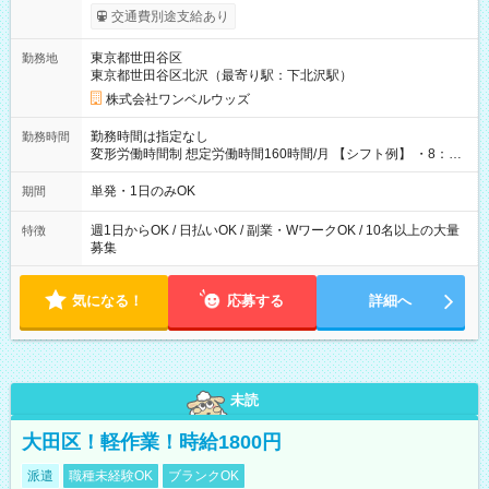
いOK！（規定あり） ┗働いたその日に現金GET♪ お仕事後はコ
交通費別途支給あり
ンビニATMから 日払い分を引き落とせます！ 【試用期間】試
用期間なし
東京都世田谷区
勤務地
東京都世田谷区北沢（最寄り駅：下北沢駅）
株式会社ワンベルウッズ
勤務時間は指定なし
勤務時間
変形労働時間制 想定労働時間160時間/月 【シフト例】 ・8：00
～21：00
単発・1日のみOK
期間
週1日からOK / 日払いOK / 副業・WワークOK / 10名以上の大量
特徴
募集
気になる！
応募する
詳細へ
未読
大田区！軽作業！時給1800円
派遣
職種未経験OK
ブランクOK