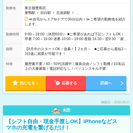
東京都豊島区
勤務地
巣鴨駅
/
目白駅
/
北池袋駅
/
…
≪自宅からドアtoドアで30分以内！≫ご希望の勤務地を紹介
します。
9:00～18:00（休憩60分） ■ご希望があれば下記シフトもOK！
勤務時間
早番 7:00～16:00 遅番 10:00～19:00 夜勤 16:30～翌9:30 「家族
と休みを合わせたい」 「余裕を持って夕飯の準備がしたい」
「できれば残業はしたくない」 など、ご希望を教えてください
【8月中のスタートOK！急募！】2カ月～ ■ご応募から最短2～
期間
ね。 ※Wワーク希望の方へ 今ご覧のお仕事で希望する勤務時間
3日後に就業が可能です！
と、もう1つのお仕事の勤務時間。 合計で週40時間を超える場
合は応募できません。
履歴書不要
/
40～50代活躍中
/
服装自由
/
シフト勤務
/
10名以
特徴
上の大量募集
/
電話対応なし
/
パソコンスキル不要
気になる！
応募する
詳細へ
掲載日：2026.08.07
未読
【シフト自由・現金手渡しOK】iPhoneなどス
マホの充電を繋げるだけ！