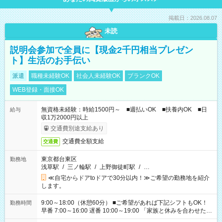
掲載日：2026.08.07
未読
説明会参加で全員に【現金2千円相当プレゼン
ト】生活のお手伝い
派遣
職種未経験OK
社会人未経験OK
ブランクOK
WEB登録・面接OK
無資格未経験：時給1500円～ ■週払いOK ■扶養内OK ■日
給与
収1万2000円以上
交通費別途支給あり
交通費全額支給
交通費
東京都台東区
勤務地
浅草駅
/
三ノ輪駅
/
上野御徒町駅
/
…
≪自宅からドアtoドアで30分以内！≫ご希望の勤務地を紹介
します。
9:00～18:00（休憩60分） ■ご希望があれば下記シフトもOK！
勤務時間
早番 7:00～16:00 遅番 10:00～19:00 「家族と休みを合わせた
い」 「余裕を持って夕飯の準備がしたい」 「できれば残業はし