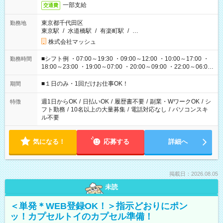
一部支給
交通費
東京都千代田区
勤務地
東京駅
/
水道橋駅
/
有楽町駅
/
…
株式会社マッシュ
■シフト例 ・07:00～19:30 ・09:00～12:00 ・10:00～17:00 ・
勤務時間
18:00～23:00 ・19:00～07:00 ・20:00～09:00 ・22:00～06:00
etc ★最短で3時間で5,120円のお仕事から 15時間で2万円近く稼
げるお仕事も！ ご希望のお時間に合わせてご紹介！ ※シフトは
■１日のみ・1回だけお仕事OK！
期間
現場によって異なります。 ※勿論、休憩時間はあるのでご安心
ください！
週1日からOK
/
日払いOK
/
履歴書不要
/
副業・WワークOK
/
シ
特徴
フト勤務
/
10名以上の大量募集
/
電話対応なし
/
パソコンスキ
ル不要
気になる！
応募する
詳細へ
掲載日：2026.08.05
未読
＜単発＊WEB登録OK！＞指示どおりにポン
ッ！カプセルトイのカプセル準備！