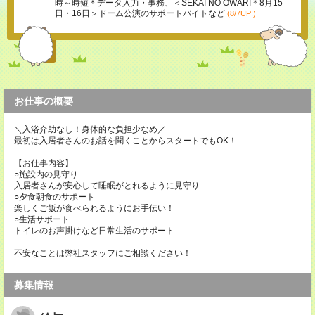
時～時短＊データ入力・事務、＜SEKAI NO OWARI＊8月15
日・16日＞ドーム公演のサポートバイトなど
(8/7UP!)
お仕事の概要
＼入浴介助なし！身体的な負担少なめ／
最初は入居者さんのお話を聞くことからスタートでもOK！
【お仕事内容】
○施設内の見守り
入居者さんが安心して睡眠がとれるように見守り
○夕食朝食のサポート
楽しくご飯が食べられるようにお手伝い！
○生活サポート
トイレのお声掛けなど日常生活のサポート
不安なことは弊社スタッフにご相談ください！
募集情報