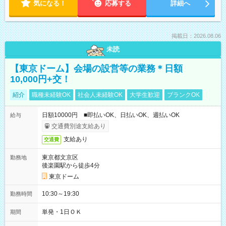
気になる！
応募する
詳細へ
掲載日：2026.08.06
未読
【東京ドーム】会場の設営等の業務＊日額
10,000円+交！
紹介
職種未経験OK
社会人未経験OK
大学生歓迎
ブランクOK
日額10000円 ■即払いOK、日払いOK、週払いOK
給与
交通費別途支給あり
支給あり
交通費
東京都文京区
勤務地
後楽園駅から徒歩4分
東京ドーム
10:30～19:30
勤務時間
単発・1日ＯＫ
期間