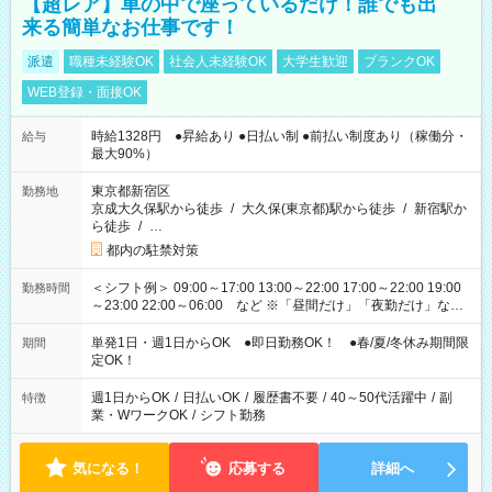
【超レア】車の中で座っているだけ！誰でも出
来る簡単なお仕事です！
派遣
職種未経験OK
社会人未経験OK
大学生歓迎
ブランクOK
WEB登録・面接OK
時給1328円 ●昇給あり ●日払い制 ●前払い制度あり（稼働分・
給与
最大90%）
東京都新宿区
勤務地
京成大久保駅から徒歩
/
大久保(東京都)駅から徒歩
/
新宿駅か
ら徒歩
/
…
都内の駐禁対策
＜シフト例＞ 09:00～17:00 13:00～22:00 17:00～22:00 19:00
勤務時間
～23:00 22:00～06:00 など ※「昼間だけ」「夜勤だけ」など
の希望OK
単発1日・週1日からOK ●即日勤務OK！ ●春/夏/冬休み期間限
期間
定OK！
週1日からOK
/
日払いOK
/
履歴書不要
/
40～50代活躍中
/
副
特徴
業・WワークOK
/
シフト勤務
気になる！
応募する
詳細へ