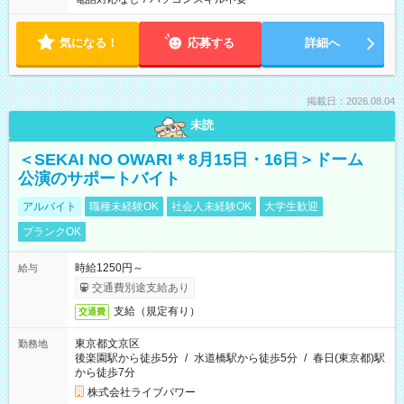
気になる！
応募する
詳細へ
掲載日：2026.08.04
未読
＜SEKAI NO OWARI＊8月15日・16日＞ドーム
公演のサポートバイト
アルバイト
職種未経験OK
社会人未経験OK
大学生歓迎
ブランクOK
時給1250円～
給与
交通費別途支給あり
支給（規定有り）
交通費
東京都文京区
勤務地
後楽園駅から徒歩5分
/
水道橋駅から徒歩5分
/
春日(東京都)駅
から徒歩7分
株式会社ライブパワー