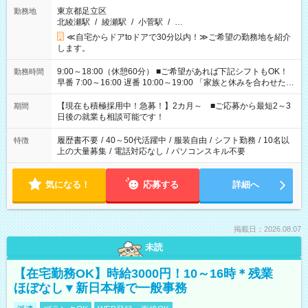
東京都足立区
勤務地
北綾瀬駅
/
綾瀬駅
/
小菅駅
/
…
≪自宅からドアtoドアで30分以内！≫ご希望の勤務地を紹介
します。
9:00～18:00（休憩60分） ■ご希望があれば下記シフトもOK！
勤務時間
早番 7:00～16:00 遅番 10:00～19:00 「家族と休みを合わせた
い」 「余裕を持って夕飯の準備がしたい」 「できれば残業はし
たくない」 など、ご希望を教えてくださいね。 ※Wワーク希望
【現在も積極採用中！急募！】2カ月～ ■ご応募から最短2～3
期間
の方へ 今ご覧のお仕事で希望する勤務時間と、もう1つのお仕事
日後の就業も相談可能です！
の勤務時間。 合計で週40時間を超える場合は応募できません。
履歴書不要
/
40～50代活躍中
/
服装自由
/
シフト勤務
/
10名以
特徴
上の大量募集
/
電話対応なし
/
パソコンスキル不要
気になる！
応募する
詳細へ
掲載日：2026.08.07
未読
【在宅勤務OK】時給3000円！10～16時＊残業
ほぼなし▼新日本橋で一般事務