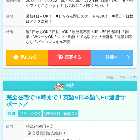
20:00～24：00 22：00～翌7:00 …など1日4時間～OK！ その他
勤務時間
シフトもございます！ お気軽にご相談ください！
激短1日～OK！ ■もちろん即日スタートもOK！ ■曜日・日数
期間
はアナタ次第！
週1日からOK
/
日払いOK
/
履歴書不要
/
40～50代活躍中
/
副
特徴
業・WワークOK
/
シフト勤務
/
10名以上の大量募集
/
電話対応
なし
/
パソコンスキル不要
気になる！
応募する
詳細へ
掲載日：2026.08.05
未読
完全在宅で16時まで！英語&日本語＼EC運営サ
ポート／
派遣
ブランクOK
WEB登録・面接OK
時給2450円＋交
給与
交通費別途支給あり