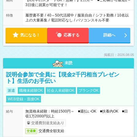
【8月中のスタートOK！急募！】2カ月～ ■ご応募から最短2～
期間
ね。 ※Wワーク希望の方へ 今ご覧のお仕事で希望する勤務時間
3日後に就業が可能です！
と、もう1つのお仕事の勤務時間。 合計で週40時間を超える場
合は応募できません。
履歴書不要
/
40～50代活躍中
/
服装自由
/
シフト勤務
/
10名以
特徴
上の大量募集
/
電話対応なし
/
パソコンスキル不要
気になる！
応募する
詳細へ
掲載日：2026.08.05
未読
説明会参加で全員に【現金2千円相当プレゼン
ト】生活のお手伝い
派遣
職種未経験OK
社会人未経験OK
ブランクOK
WEB登録・面接OK
無資格未経験：時給1500円～ ■週払いOK ■扶養内OK ■日
給与
収1万2000円以上
交通費別途支給あり
交通費全額支給
交通費