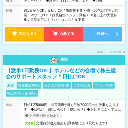
即日～OK！ ◆お好きな日1日～働けます ◆急募
期間
週1日からOK
/
日払いOK
/
履歴書不要
/
40～50代活躍中
/
副
特徴
業・WワークOK
/
服装自由
/
シフト勤務
/
10名以上の大量募
集
/
電話対応なし
/
パソコンスキル不要
気になる！
応募する
詳細へ
掲載日：2026.08.04
未読
【激単1日勤務OK!】ホテルなどの会場で株主総
会のサポートスタッフ＊日払いOK
派遣
職種未経験OK
社会人未経験OK
大学生歓迎
ブランクOK
WEB登録・面接OK
日給1万5000円～※実働5時間で日給7000円のお仕事もありま
給与
す ◆日払い・週払いOK！（規定あり）◆お仕事によって日給
も異なります
交通費別途支給あり
交通費別途支給あり(勤務地により異なります)
交通費