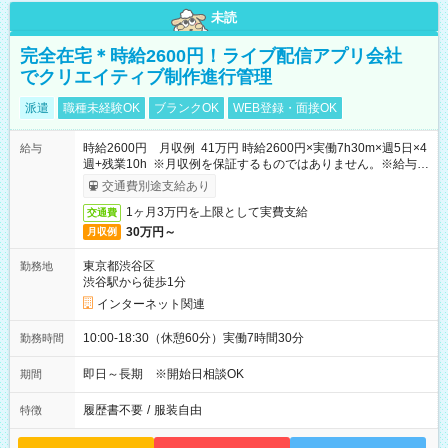
未読
完全在宅＊時給2600円！ライブ配信アプリ会社
でクリエイティブ制作進行管理
派遣
職種未経験OK
ブランクOK
WEB登録・面接OK
時給2600円 月収例 41万円 時給2600円×実働7h30m×週5日×4
給与
週+残業10h ※月収例を保証するものではありません。※給与即
受取りサービス利用可（利用条件有）
交通費別途支給あり
1ヶ月3万円を上限として実費支給
交通費
30万円～
月収例
東京都渋谷区
勤務地
渋谷駅から徒歩1分
インターネット関連
10:00-18:30（休憩60分）実働7時間30分
勤務時間
即日～長期 ※開始日相談OK
期間
履歴書不要
/
服装自由
特徴