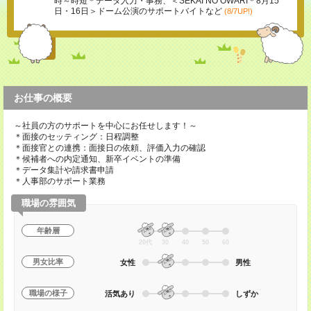
時～時短＊データ入力・事務、＜SEKAI NO OWARI＊8月15
日・16日＞ドーム公演のサポートバイトなど
(8/7UP!)
お仕事の概要
～社員の方のサポートを中心にお任せします！～
＊面接のセッティング：日程調整
＊面接官との連携：面接日の依頼、評価入力の確認
＊候補者への内定通知、新卒イベントの準備
＊データ集計や請求書申請
＊人事部のサポート業務
職場の雰囲気
年齢層
20代
30
40
50
60
男女比率
女性
男性
職場の様子
活気あり
しずか