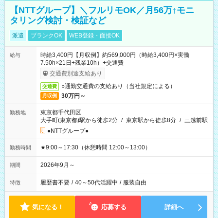
【NTTグループ】＼フルリモOK／月56万↑モニ
タリング検討・検証など
派遣
ブランクOK
WEB登録・面接OK
時給3,400円【月収例】約569,000円（時給3,400円×実働
給与
7.50h×21日+残業10h）+交通費
交通費別途支給あり
○通勤交通費の支給あり（当社規定による）
交通費
30万円～
月収例
東京都千代田区
勤務地
大手町(東京都)駅から徒歩2分
/
東京駅から徒歩8分
/
三越前駅
●NTTグループ●
★9:00～17:30（休憩時間 12:00～13:00）
勤務時間
2026年9月～
期間
履歴書不要
/
40～50代活躍中
/
服装自由
特徴
気になる！
応募する
詳細へ