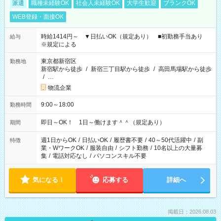
派遣
職種未経験OK
社会人未経験OK
大学生歓迎
ブランクOK
WEB登録・面接OK
時給1414円～ ▼日払いOK（規定あり） ■初勤務手当あり
給与
※規定による
東京都新宿区
勤務地
新宿駅から徒歩
/
新宿三丁目駅から徒歩
/
高田馬場駅から徒歩
/
…
物流企業
9:00～18:00
勤務時間
即日～OK！ 1日～働けます＾＾（規定あり）
期間
週1日からOK
/
日払いOK
/
履歴書不要
/
40～50代活躍中
/
副
特徴
業・WワークOK
/
服装自由
/
シフト勤務
/
10名以上の大量募
集
/
電話対応なし
/
パソコンスキル不要
気になる！
応募する
詳細へ
掲載日：2026.08.03