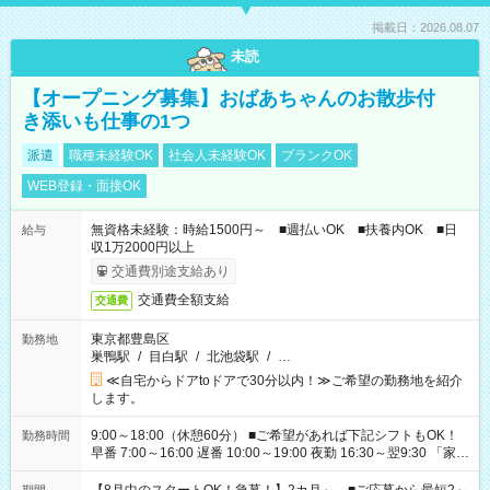
掲載日：2026.08.07
未読
【オープニング募集】おばあちゃんのお散歩付
き添いも仕事の1つ
派遣
職種未経験OK
社会人未経験OK
ブランクOK
WEB登録・面接OK
無資格未経験：時給1500円～ ■週払いOK ■扶養内OK ■日
給与
収1万2000円以上
交通費別途支給あり
交通費全額支給
交通費
東京都豊島区
勤務地
巣鴨駅
/
目白駅
/
北池袋駅
/
…
≪自宅からドアtoドアで30分以内！≫ご希望の勤務地を紹介
します。
9:00～18:00（休憩60分） ■ご希望があれば下記シフトもOK！
勤務時間
早番 7:00～16:00 遅番 10:00～19:00 夜勤 16:30～翌9:30 「家族
と休みを合わせたい」 「余裕を持って夕飯の準備がしたい」
「できれば残業はしたくない」 など、ご希望を教えてください