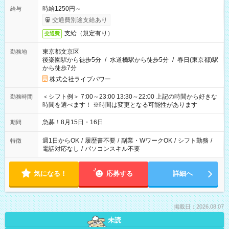
時給1250円～
給与
交通費別途支給あり
支給（規定有り）
交通費
東京都文京区
勤務地
後楽園駅から徒歩5分
/
水道橋駅から徒歩5分
/
春日(東京都)駅
から徒歩7分
株式会社ライブパワー
＜シフト例＞ 7:00～23:00 13:30～22:00 上記の時間から好きな
勤務時間
時間を選べます！ ※時間は変更となる可能性があります
急募！8月15日・16日
期間
週1日からOK
/
履歴書不要
/
副業・WワークOK
/
シフト勤務
/
特徴
電話対応なし
/
パソコンスキル不要
気になる！
応募する
詳細へ
掲載日：2026.08.07
未読