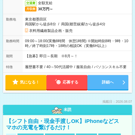
全額支給
交通費
30万円～
月収例
東京都墨田区
勤務地
両国駅から徒歩8分
/
両国(都営線)駅から徒歩4分
衣料用繊維製品企画・販売
09:00～18:00(実働8時間 休憩1時間) ※開始時刻8時・9時・10
勤務時間
時／終了時刻17時・18時の相談OK（実働6H以上）
【急募】即日～長期 ※8月～！
期間
履歴書不要
/
40～50代活躍中
/
服装自由
/
パソコンスキル不要
特徴
気になる！
応募する
詳細へ
掲載日：2026.08.07
未読
【シフト自由・現金手渡しOK】iPhoneなどス
マホの充電を繋げるだけ！