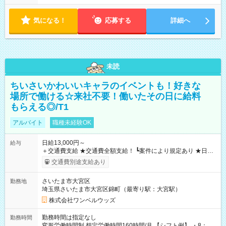
気になる！
応募する
詳細へ
未読
ちいさいかわいいキャラのイベントも！好きな
場所で働ける☆来社不要！働いたその日に給料
もらえる◎/T1
アルバイト
職種未経験OK
日給13,000円～
給与
＋交通費支給 ★交通費全額支給！ ┗案件により規定あり ★日払
いOK！（規定あり） ┗働いたその日に現金GET♪ お仕事後はコ
交通費別途支給あり
ンビニATMから 日払い分を引き落とせます！ 【試用期間】試
用期間なし
さいたま市大宮区
勤務地
埼玉県さいたま市大宮区錦町（最寄り駅：大宮駅）
株式会社ワンベルウッズ
勤務時間は指定なし
勤務時間
変形労働時間制 想定労働時間160時間/月 【シフト例】 ・8：00