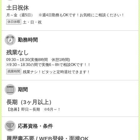
土日祝休
月～金（週5日） ※週4日勤務もOKです！お気軽にご相談ください！
土・日・祝
休日休暇
勤務時間
残業なし
09:30～18:30(実働8時間 休憩1時間)
※9:30～18:30の間で実働6～8hで相談OKです！！
残業ナシ！ピタッと定時退社できます！
残業時間
期間
長期（3ヶ月以上）
【急募】即日～長期 ※6月～！
応募資格・条件
履歴書不要 / WEB登録・面接OK