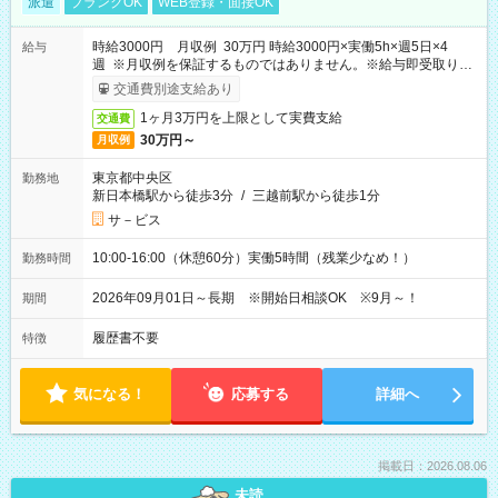
派遣
ブランクOK
WEB登録・面接OK
時給3000円 月収例 30万円 時給3000円×実働5h×週5日×4
給与
週 ※月収例を保証するものではありません。※給与即受取りサ
ービス利用可（利用条件有）
交通費別途支給あり
1ヶ月3万円を上限として実費支給
交通費
30万円～
月収例
東京都中央区
勤務地
新日本橋駅から徒歩3分
/
三越前駅から徒歩1分
サ－ビス
10:00-16:00（休憩60分）実働5時間（残業少なめ！）
勤務時間
2026年09月01日～長期 ※開始日相談OK ※9月～！
期間
履歴書不要
特徴
気になる！
応募する
詳細へ
掲載日：2026.08.06
未読