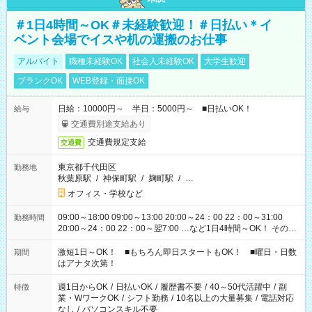
＃1日4時間～OK＃未経験歓迎！＃日払い＊イ
ベント会場でイスや机の運搬のお仕事
アルバイト
職種未経験OK
社会人未経験OK
大学生歓迎
ブランクOK
WEB登録・面接OK
日給：10000円～ 半日：5000円～ ■日払いOK！
給与
交通費別途支給あり
交通費規定支給
交通費
東京都千代田区
勤務地
秋葉原駅
/
神保町駅
/
麹町駅
/
…
オフィス・学校など
09:00～18:00 09:00～13:00 20:00～24：00 22：00～31:00
勤務時間
20:00～24：00 22：00～翌7:00 …など1日4時間～OK！ その他
シフトもございます！ お気軽にご相談ください！
激短1日～OK！ ■もちろん即日スタートもOK！ ■曜日・日数
期間
はアナタ次第！
週1日からOK
/
日払いOK
/
履歴書不要
/
40～50代活躍中
/
副
特徴
業・WワークOK
/
シフト勤務
/
10名以上の大量募集
/
電話対応
なし
/
パソコンスキル不要