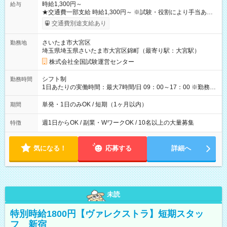
時給1,300円～
給与
★交通費一部支給 時給1,300円～ ※試験・役割により手当あり
※勤務回数により昇給あり 【即給（前払い）オプションあ
交通費別途支給あり
り！】 希望される場合、勤務から1週間ほどで給与の一部を受け
取れます。 ※手数料418円がかかります。 【過去試験日の収入
さいたま市大宮区
勤務地
例】 ・河合塾模擬試験 8:30～17:30（休憩1時間） 時給1,300円
埼玉県埼玉県さいたま市大宮区錦町（最寄り駅：大宮駅）
×8時間＝日収10,400円＋交通費 ※当日の役割により時給＋100
円の場合あり ・国家試験 7:00～13:30（休憩なし） 時給1,300
株式会社全国試験運営センター
円（役割手当＋100円）×6時間＝日収8,400円＋交通費 【試用期
間】試用期間なし
シフト制
勤務時間
1日あたりの実働時間：最大7時間/日 09：00～17：00 ※勤務時
間は 試験により異なります。
単発・1日のみOK / 短期（1ヶ月以内）
期間
週1日からOK / 副業・WワークOK / 10名以上の大量募集
特徴
気になる！
応募する
詳細へ
未読
特別時給1800円【ヴァレクストラ】短期スタッ
フ 新宿