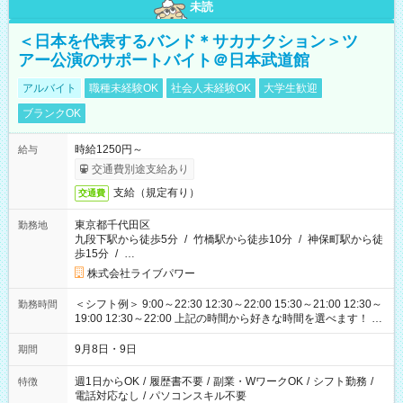
未読
＜日本を代表するバンド＊サカナクション＞ツ
アー公演のサポートバイト＠日本武道館
アルバイト
職種未経験OK
社会人未経験OK
大学生歓迎
ブランクOK
時給1250円～
給与
交通費別途支給あり
支給（規定有り）
交通費
東京都千代田区
勤務地
九段下駅から徒歩5分
/
竹橋駅から徒歩10分
/
神保町駅から徒
歩15分
/
…
株式会社ライブパワー
＜シフト例＞ 9:00～22:30 12:30～22:00 15:30～21:00 12:30～
勤務時間
19:00 12:30～22:00 上記の時間から好きな時間を選べます！ ※
時間は変更となる可能性があります
9月8日・9日
期間
週1日からOK
/
履歴書不要
/
副業・WワークOK
/
シフト勤務
/
特徴
電話対応なし
/
パソコンスキル不要