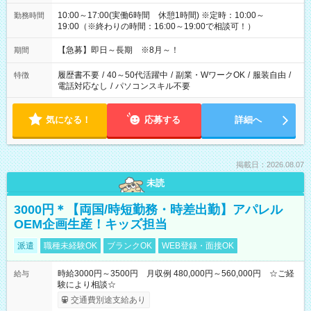
10:00～17:00(実働6時間 休憩1時間) ※定時：10:00～
勤務時間
19:00（※終わりの時間：16:00～19:00で相談可！）
【急募】即日～長期 ※8月～！
期間
履歴書不要
/
40～50代活躍中
/
副業・WワークOK
/
服装自由
/
特徴
電話対応なし
/
パソコンスキル不要
気になる！
応募する
詳細へ
掲載日：2026.08.07
未読
3000円＊【両国/時短勤務・時差出勤】アパレル
OEM企画生産！キッズ担当
派遣
職種未経験OK
ブランクOK
WEB登録・面接OK
時給3000円～3500円 月収例 480,000円～560,000円 ☆ご経
給与
験により相談☆
交通費別途支給あり