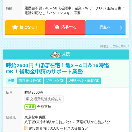
履歴書不要
/
40～50代活躍中
/
副業・WワークOK
/
服装自由
/
特徴
電話対応なし
/
パソコンスキル不要
気になる！
応募する
詳細へ
掲載日：2026.08.07
未読
時給2600円＊ほぼ在宅！週3～4日＆16時迄
OK！補助金申請のサポート業務
派遣
職種未経験OK
ブランクOK
WEB登録・面接OK
時給2600円
給与
交通費別途支給あり
全額支給
交通費
東京都中央区
勤務地
八丁堀(東京都)駅から徒歩2分
/
茅場町駅から徒歩6分
建設業界向けのAIサービスの提供など