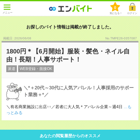
0
メニュー
気になる！
ログイン
お探しのバイト情報は掲載が終了しました。
掲載日 :2026
/
06
/
08
No.TMPE26-0357087
1800円＊【6月開始】服装・髪色・ネイル自
由！長期！人事サポート！
派遣
WEB登録・面接OK
＼*＋20代～30代に人気アパレル！人事採用のサポー
ト業務＋*／
＼有名商業施設に出店↑↑／若者に大人気＊アパレル企業～週4日
...も
っとみる
あなたの閲覧履歴からのオススメ