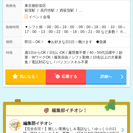
東京都杉並区
勤務地
荻窪駅
/
高円寺駅
/
西荻窪駅
/
…
イベント会場
▼シフト例 ・08：00～19：00 ・09：00～18：00 ・10：00～
勤務時間
17：00 ・13：00～22：00 ・16：00～21：00 など多数！ ※お
仕事により勤務時間が異なります
即日～OK！ ◆お好きな日1日～働けます ◆急募
期間
週1日からOK
/
日払いOK
/
履歴書不要
/
40～50代活躍中
/
副
特徴
業・WワークOK
/
服装自由
/
シフト勤務
/
10名以上の大量募
集
/
電話対応なし
/
パソコンスキル不要
気になる！
応募する
詳細へ
編集部イチオシ
【完全在宅！】難しい業務なし＆電話なし！ゆっくりの11