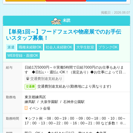
掲載日：2026.08.07
未読
【単発1回～】フードフェスや物産展でのお手伝
いスタッフ募集！
派遣
職種未経験OK
社会人未経験OK
大学生歓迎
ブランクOK
WEB登録・面接OK
日給1万5000円～※実働5時間で日給7000円のお仕事もありま
給与
す ◆日払い・週払いOK！（規定あり）◆お仕事によって日給
も異なります
交通費別途支給あり
交通費別途支給あり(勤務地により異なります)
交通費
東京都練馬区
勤務地
練馬駅
/
大泉学園駅
/
石神井公園駅
イベント会場
▼シフト例 ・08：00～19：00 ・09：00～18：00 ・10：00～
勤務時間
17：00 ・13：00～22：00 ・16：00～21：00 など多数！ ※お
仕事により勤務時間が異なります