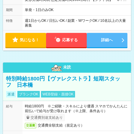
～21：00
単発・1日のみOK
期間
週1日からOK / 日払いOK / 副業・WワークOK / 10名以上の大量
特徴
募集
気になる！
応募する
詳細へ
未読
特別時給1800円【ヴァレクストラ】短期スタッ
フ 日本橋
派遣
ブランクOK
WEB登録・面接OK
時給1800円 ※ご経験・スキルにより優遇 スマホでかんたんに
給与
前払いで給与が受け取れます（※上限、条件あり）
交通費別途支給あり
交通費全額支給（規定あり）
交通費