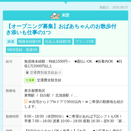
掲載日：2026.08.07
未読
【オープニング募集】おばあちゃんのお散歩付
き添いも仕事の1つ
派遣
職種未経験OK
社会人未経験OK
ブランクOK
WEB登録・面接OK
無資格未経験：時給1500円～ ■週払いOK ■扶養内OK ■日
給与
収1万2000円以上
交通費別途支給あり
交通費全額支給
交通費
東京都豊島区
勤務地
巣鴨駅
/
目白駅
/
北池袋駅
/
…
≪自宅からドアtoドアで30分以内！≫ご希望の勤務地を紹介
します。
9:00～18:00（休憩60分） ■ご希望があれば下記シフトもOK！
勤務時間
早番 7:00～16:00 遅番 10:00～19:00 夜勤 16:30～翌9:30 「家族
と休みを合わせたい」 「余裕を持って夕飯の準備がしたい」
「できれば残業はしたくない」 など、ご希望を教えてください