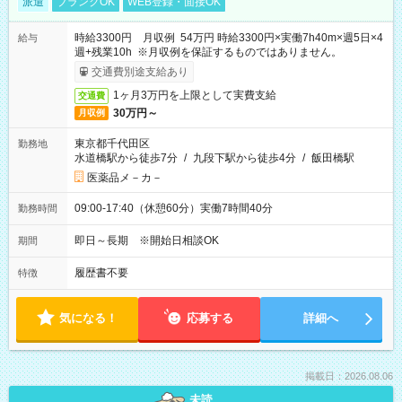
派遣
ブランクOK
WEB登録・面接OK
時給3300円 月収例 54万円 時給3300円×実働7h40m×週5日×4
給与
週+残業10h ※月収例を保証するものではありません。
交通費別途支給あり
1ヶ月3万円を上限として実費支給
交通費
30万円～
月収例
東京都千代田区
勤務地
水道橋駅から徒歩7分
/
九段下駅から徒歩4分
/
飯田橋駅
医薬品メ－カ－
09:00-17:40（休憩60分）実働7時間40分
勤務時間
即日～長期 ※開始日相談OK
期間
履歴書不要
特徴
気になる！
応募する
詳細へ
掲載日：2026.08.06
未読