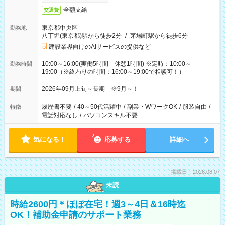
全額支給
交通費
東京都中央区
勤務地
八丁堀(東京都)駅から徒歩2分
/
茅場町駅から徒歩6分
建設業界向けのAIサービスの提供など
10:00～16:00(実働5時間 休憩1時間) ※定時：10:00～
勤務時間
19:00（※終わりの時間：16:00～19:00で相談可！）
2026年09月上旬～長期 ※9月～！
期間
履歴書不要
/
40～50代活躍中
/
副業・WワークOK
/
服装自由
/
特徴
電話対応なし
/
パソコンスキル不要
気になる！
応募する
詳細へ
掲載日：2026.08.07
未読
時給2600円＊ほぼ在宅！週3～4日＆16時迄
OK！補助金申請のサポート業務