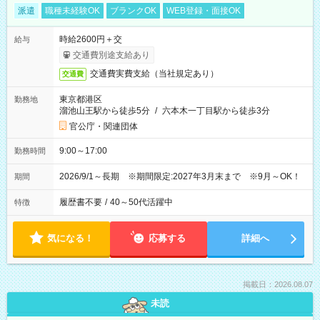
派遣
職種未経験OK
ブランクOK
WEB登録・面接OK
時給2600円＋交
給与
交通費別途支給あり
交通費実費支給（当社規定あり）
交通費
東京都港区
勤務地
溜池山王駅から徒歩5分
/
六本木一丁目駅から徒歩3分
官公庁・関連団体
9:00～17:00
勤務時間
2026/9/1～長期 ※期間限定:2027年3月末まで ※9月～OK！
期間
履歴書不要
/
40～50代活躍中
特徴
気になる！
応募する
詳細へ
掲載日：2026.08.07
未読