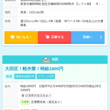
勤務時間は指定なし
勤務時間
変形労働時間制 想定労働時間160時間/月 【シフト例】 ・8：00
～21：00
単発・1日のみOK
期間
週1日からOK / 日払いOK / 副業・WワークOK / 10名以上の大量
特徴
募集
気になる！
応募する
詳細へ
未読
大田区！軽作業！時給1800円
派遣
職種未経験OK
ブランクOK
時給1800円 日額平均1万4400円/月額30万2400円/残込39万
給与
2400円
交通費別途支給あり
交通費支給（規定あり）
交通費