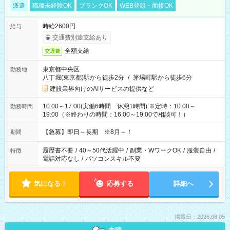
派遣
職種未経験OK
ブランクOK
WEB登録・面接OK
時給2600円
給与
交通費別途支給あり
全額支給
交通費
東京都中央区
勤務地
八丁堀(東京都)駅から徒歩2分
/
茅場町駅から徒歩6分
建設業界向けのAIサービスの提供など
10:00～17:00(実働6時間 休憩1時間) ※定時：10:00～
勤務時間
19:00（※終わりの時間：16:00～19:00で相談可！）
【急募】即日～長期 ※8月～！
期間
履歴書不要
/
40～50代活躍中
/
副業・WワークOK
/
服装自由
/
特徴
電話対応なし
/
パソコンスキル不要
気になる！
応募する
詳細へ
掲載日：2026.08.05