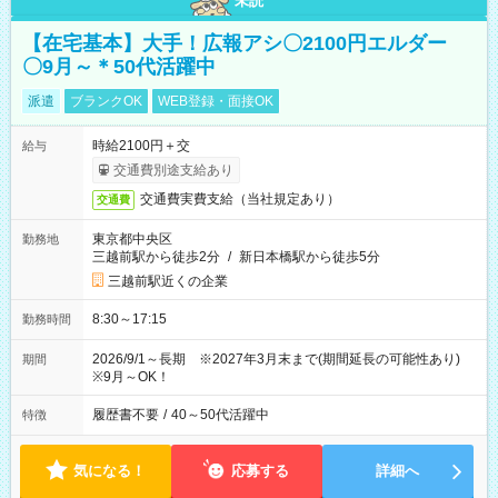
未読
【在宅基本】大手！広報アシ〇2100円エルダー
〇9月～＊50代活躍中
派遣
ブランクOK
WEB登録・面接OK
時給2100円＋交
給与
交通費別途支給あり
交通費実費支給（当社規定あり）
交通費
東京都中央区
勤務地
三越前駅から徒歩2分
/
新日本橋駅から徒歩5分
三越前駅近くの企業
8:30～17:15
勤務時間
2026/9/1～長期 ※2027年3月末まで(期間延長の可能性あり)
期間
※9月～OK！
履歴書不要
/
40～50代活躍中
特徴
気になる！
応募する
詳細へ