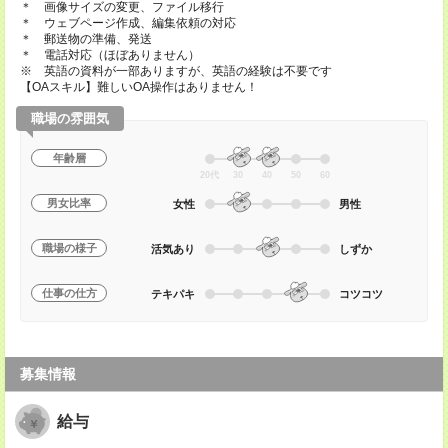
＊ 画像サイズの変更、ファイル移行
＊ ウェブページ作成、編集依頼の対応
＊ 郵送物の準備、発送
＊ 電話対応（ほぼありません）
※ 英語の資料が一部ありますが、英語の経験は不要です
【OAスキル】難しいOA操作はありません！
職場の雰囲気
年齢層
20代
30
40
50
60
男女比率
女性
男性
職場の様子
活気あり
しずか
仕事の仕方
テキパキ
コツコツ
募集情報
給与