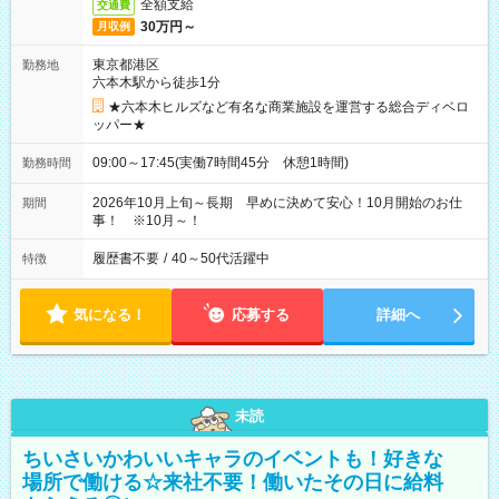
全額支給
交通費
30万円～
月収例
東京都港区
勤務地
六本木駅から徒歩1分
★六本木ヒルズなど有名な商業施設を運営する総合ディベロ
ッパー★
09:00～17:45(実働7時間45分 休憩1時間)
勤務時間
2026年10月上旬～長期 早めに決めて安心！10月開始のお仕
期間
事！ ※10月～！
履歴書不要
/
40～50代活躍中
特徴
気になる！
応募する
詳細へ
未読
ちいさいかわいいキャラのイベントも！好きな
場所で働ける☆来社不要！働いたその日に給料