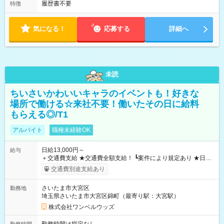
履歴書不要
特徴
気になる！
応募する
詳細へ
未読
ちいさいかわいいキャラのイベントも！好きな
場所で働ける☆来社不要！働いたその日に給料
もらえる◎/T1
アルバイト
職種未経験OK
日給13,000円～
給与
＋交通費支給 ★交通費全額支給！ ┗案件により規定あり ★日払
いOK！（規定あり） ┗働いたその日に現金GET♪ お仕事後はコ
交通費別途支給あり
ンビニATMから 日払い分を引き落とせます！ 【試用期間】試
用期間なし
さいたま市大宮区
勤務地
埼玉県さいたま市大宮区錦町（最寄り駅：大宮駅）
株式会社ワンベルウッズ