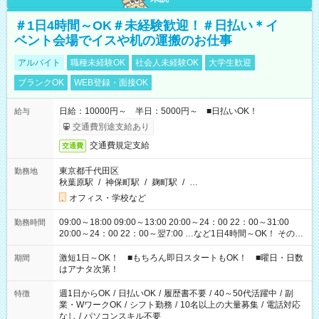
＃1日4時間～OK＃未経験歓迎！＃日払い＊イ
ベント会場でイスや机の運搬のお仕事
アルバイト
職種未経験OK
社会人未経験OK
大学生歓迎
ブランクOK
WEB登録・面接OK
日給：10000円～ 半日：5000円～ ■日払いOK！
給与
交通費別途支給あり
交通費規定支給
交通費
東京都千代田区
勤務地
秋葉原駅
/
神保町駅
/
麹町駅
/
…
オフィス・学校など
09:00～18:00 09:00～13:00 20:00～24：00 22：00～31:00
勤務時間
20:00～24：00 22：00～翌7:00 …など1日4時間～OK！ その他
シフトもございます！ お気軽にご相談ください！
激短1日～OK！ ■もちろん即日スタートもOK！ ■曜日・日数
期間
はアナタ次第！
週1日からOK
/
日払いOK
/
履歴書不要
/
40～50代活躍中
/
副
特徴
業・WワークOK
/
シフト勤務
/
10名以上の大量募集
/
電話対応
なし
/
パソコンスキル不要