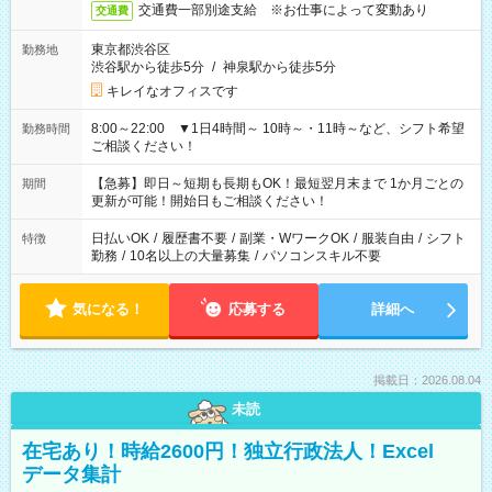
交通費一部別途支給 ※お仕事によって変動あり
交通費
東京都渋谷区
勤務地
渋谷駅から徒歩5分
/
神泉駅から徒歩5分
キレイなオフィスです
8:00～22:00 ▼1日4時間～ 10時～・11時～など、シフト希望
勤務時間
ご相談ください！
【急募】即日～短期も長期もOK！最短翌月末まで 1か月ごとの
期間
更新が可能！開始日もご相談ください！
日払いOK
/
履歴書不要
/
副業・WワークOK
/
服装自由
/
シフト
特徴
勤務
/
10名以上の大量募集
/
パソコンスキル不要
気になる！
応募する
詳細へ
掲載日：2026.08.04
未読
在宅あり！時給2600円！独立行政法人！Excel
データ集計