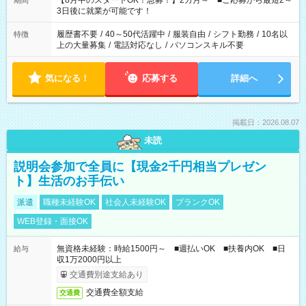
【8月中のスタートOK！急募！】2カ月～ ■ご応募から最短2～
期間
ね。 ※Wワーク希望の方へ 今ご覧のお仕事で希望する勤務時間
3日後に就業が可能です！
と、もう1つのお仕事の勤務時間。 合計で週40時間を超える場
合は応募できません。
履歴書不要
/
40～50代活躍中
/
服装自由
/
シフト勤務
/
10名以
特徴
上の大量募集
/
電話対応なし
/
パソコンスキル不要
気になる！
応募する
詳細へ
掲載日：2026.08.07
未読
説明会参加で全員に【現金2千円相当プレゼン
ト】生活のお手伝い
派遣
職種未経験OK
社会人未経験OK
ブランクOK
WEB登録・面接OK
無資格未経験：時給1500円～ ■週払いOK ■扶養内OK ■日
給与
収1万2000円以上
交通費別途支給あり
交通費全額支給
交通費