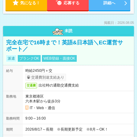
気になる！
応募する
詳細へ
掲載日：2026.08.05
未読
完全在宅で16時まで！英語&日本語＼EC運営サ
ポート／
派遣
ブランクOK
WEB登録・面接OK
時給2450円＋交
給与
交通費別途支給あり
出社時の通勤交通費支給
交通費
東京都港区
勤務地
六本木駅から徒歩3分
IT・Web・通信
9:00～16:00
勤務時間
2026/8/17～長期 ※長期更新予定 ※8月～OK！
期間