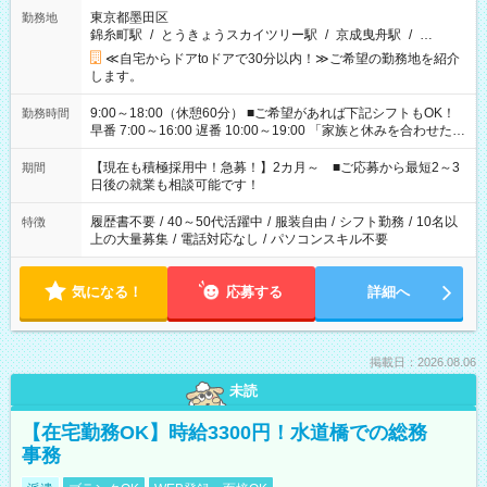
東京都墨田区
勤務地
錦糸町駅
/
とうきょうスカイツリー駅
/
京成曳舟駅
/
…
≪自宅からドアtoドアで30分以内！≫ご希望の勤務地を紹介
します。
9:00～18:00（休憩60分） ■ご希望があれば下記シフトもOK！
勤務時間
早番 7:00～16:00 遅番 10:00～19:00 「家族と休みを合わせた
い」 「余裕を持って夕飯の準備がしたい」 「できれば残業はし
たくない」 など、ご希望を教えてくださいね。 ※Wワーク希望
【現在も積極採用中！急募！】2カ月～ ■ご応募から最短2～3
期間
の方へ 今ご覧のお仕事で希望する勤務時間と、もう1つのお仕事
日後の就業も相談可能です！
の勤務時間。 合計で週40時間を超える場合は応募できません。
履歴書不要
/
40～50代活躍中
/
服装自由
/
シフト勤務
/
10名以
特徴
上の大量募集
/
電話対応なし
/
パソコンスキル不要
気になる！
応募する
詳細へ
掲載日：2026.08.06
未読
【在宅勤務OK】時給3300円！水道橋での総務
事務