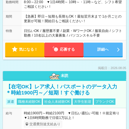
8:00～22:00 ▼1日4時間～ 10時～・11時～など、シフト希望
勤務時間
ご相談ください！
【急募】即日～短期も長期もOK！最短翌月末まで 1か月ごとの
期間
更新が可能！開始日もご相談ください！
日払いOK
/
履歴書不要
/
副業・WワークOK
/
服装自由
/
シフト
特徴
勤務
/
10名以上の大量募集
/
パソコンスキル不要
気になる！
応募する
詳細へ
掲載日：2026.08.05
未読
【在宅OK】レア求人！パスポートのデータ入力
＊時給1900円～／短期！すぐ働ける
派遣
職種未経験OK
社会人未経験OK
大学生歓迎
ブランクOK
時給1900円～時給2100円 ▼日払い週払い可能！※規定有り
給与
▼1日6時間勤務で日収1万以上！
交通費別途支給あり