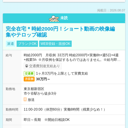
掲載日：2026.08.07
未読
完全在宅＊時給2000円！ショート動画の映像編
集やテロップ確認
派遣
ブランクOK
WEB登録・面接OK
時給2000円 月収例 33万円 時給2000円×実働8h×週5日×4週
給与
+残業5h ※月収例を保証するものではありません。※給与即受
取りサービス利用可（利用条件有）
交通費別途支給あり
1ヶ月3万円を上限として実費支給
交通費
30万円～
月収例
東京都新宿区
勤務地
市ケ谷駅から徒歩3分
放送
11:00-20:00（休憩60分）実働8時間（残業少なめ！）
勤務時間
即日～長期 ※開始日相談OK
期間