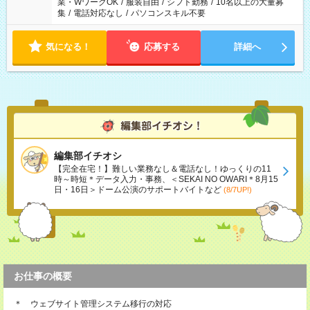
業・WワークOK
/
服装自由
/
シフト勤務
/
10名以上の大量募
集
/
電話対応なし
/
パソコンスキル不要
気になる！
応募する
詳細へ
編集部イチオシ
【完全在宅！】難しい業務なし＆電話なし！ゆっくりの11
時～時短＊データ入力・事務、＜SEKAI NO OWARI＊8月15
日・16日＞ドーム公演のサポートバイトなど
(8/7UP!)
お仕事の概要
＊ ウェブサイト管理システム移行の対応