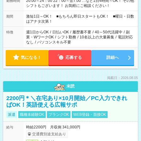
20:00～24：00 22：00～翌7:00 …など1日4時間～OK！ その他
勤務時間
シフトもございます！ お気軽にご相談ください！
激短1日～OK！ ■もちろん即日スタートもOK！ ■曜日・日数
期間
はアナタ次第！
週1日からOK
/
日払いOK
/
履歴書不要
/
40～50代活躍中
/
副
特徴
業・WワークOK
/
シフト勤務
/
10名以上の大量募集
/
電話対応
なし
/
パソコンスキル不要
気になる！
応募する
詳細へ
掲載日：2026.08.05
未読
2200円＊＼在宅あり×10月開始／PC入力できれ
ばOK！英語使える広報サポ
派遣
職種未経験OK
ブランクOK
WEB登録・面接OK
時給2200円 月収例 341,000円
給与
交通費別途支給あり