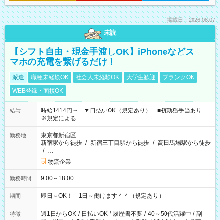
掲載日：2026.08.07
未読
【シフト自由・現金手渡しOK】iPhoneなどス
マホの充電を繋げるだけ！
派遣
職種未経験OK
社会人未経験OK
大学生歓迎
ブランクOK
WEB登録・面接OK
時給1414円～ ▼日払いOK（規定あり） ■初勤務手当あり
給与
※規定による
東京都新宿区
勤務地
新宿駅から徒歩
/
新宿三丁目駅から徒歩
/
高田馬場駅から徒歩
/
…
物流企業
9:00～18:00
勤務時間
即日～OK！ 1日～働けます＾＾（規定あり）
期間
週1日からOK
/
日払いOK
/
履歴書不要
/
40～50代活躍中
/
副
特徴