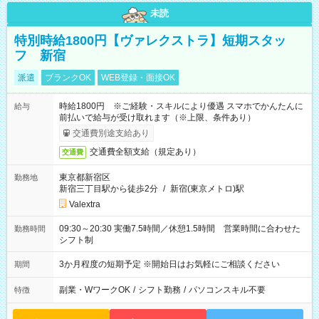
未読
特別時給1800円【ヴァレクストラ】短期スタッ
フ 新宿
派遣
ブランクOK
WEB登録・面接OK
時給1800円 ※ご経験・スキルにより優遇 スマホでかんたんに
給与
前払いで給与が受け取れます（※上限、条件あり）
交通費別途支給あり
交通費全額支給（規定あり）
交通費
東京都新宿区
勤務地
新宿三丁目駅から徒歩2分
/
新宿(東京メトロ)駅
Valextra
09:30～20:30 実働7.5時間／休憩1.5時間 営業時間に合わせた
勤務時間
シフト制
3か月程度の短期予定 ※開始日はお気軽にご相談ください
期間
副業・WワークOK
/
シフト勤務
/
パソコンスキル不要
特徴