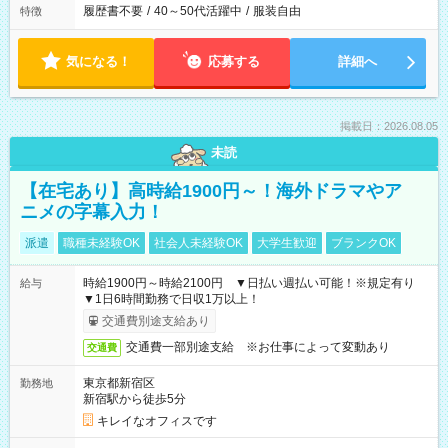
履歴書不要
/
40～50代活躍中
/
服装自由
特徴
気になる！
応募する
詳細へ
掲載日：2026.08.05
未読
【在宅あり】高時給1900円～！海外ドラマやア
ニメの字幕入力！
派遣
職種未経験OK
社会人未経験OK
大学生歓迎
ブランクOK
時給1900円～時給2100円 ▼日払い週払い可能！※規定有り
給与
▼1日6時間勤務で日収1万以上！
交通費別途支給あり
交通費一部別途支給 ※お仕事によって変動あり
交通費
東京都新宿区
勤務地
新宿駅から徒歩5分
キレイなオフィスです