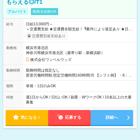
もらえる◎/T1
アルバイト
職種未経験OK
日給13,000円～
給与
＋交通費支給 ★交通費全額支給！ ┗案件により規定あり ★日払
いOK！（規定あり） ┗働いたその日に現金GET♪ お仕事後はコ
交通費別途支給あり
ンビニATMから 日払い分を引き落とせます！ 【試用期間】試
用期間なし
横浜市港北区
勤務地
神奈川県横浜市港北区（最寄り駅：新横浜駅）
株式会社ワンベルウッズ
勤務時間は指定なし
勤務時間
変形労働時間制 想定労働時間160時間/月 【シフト例】 ・8：00
～21：00
単発・1日のみOK
期間
週1日からOK / 日払いOK / 副業・WワークOK / 10名以上の大量
特徴
募集
気になる！
応募する
詳細へ