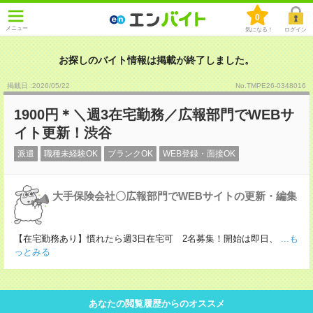
0
メニュー
気になる！
ログイン
お探しのバイト情報は掲載が終了しました。
掲載日 :2026
/
05
/
22
No.TMPE26-0348016
1900円＊＼週3在宅勤務／広報部門でWEBサ
イト更新！渋谷
派遣
職種未経験OK
ブランクOK
WEB登録・面接OK
大手保険会社〇広報部門でWEBサイトの更新・編集
【在宅勤務あり】慣れたら週3日在宅可 2名募集！開始は即日、
...も
っとみる
あなたの閲覧履歴からのオススメ