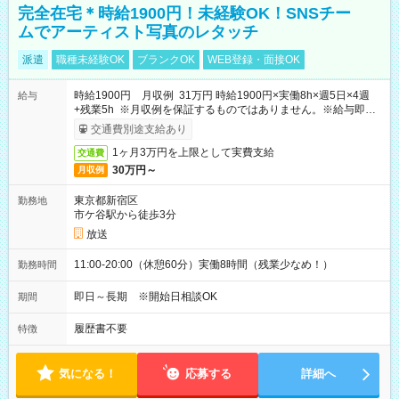
完全在宅＊時給1900円！未経験OK！SNSチー
ムでアーティスト写真のレタッチ
派遣
職種未経験OK
ブランクOK
WEB登録・面接OK
時給1900円 月収例 31万円 時給1900円×実働8h×週5日×4週
給与
+残業5h ※月収例を保証するものではありません。※給与即受
取りサービス利用可（利用条件有）
交通費別途支給あり
1ヶ月3万円を上限として実費支給
交通費
30万円～
月収例
東京都新宿区
勤務地
市ケ谷駅から徒歩3分
放送
11:00-20:00（休憩60分）実働8時間（残業少なめ！）
勤務時間
即日～長期 ※開始日相談OK
期間
履歴書不要
特徴
気になる！
応募する
詳細へ