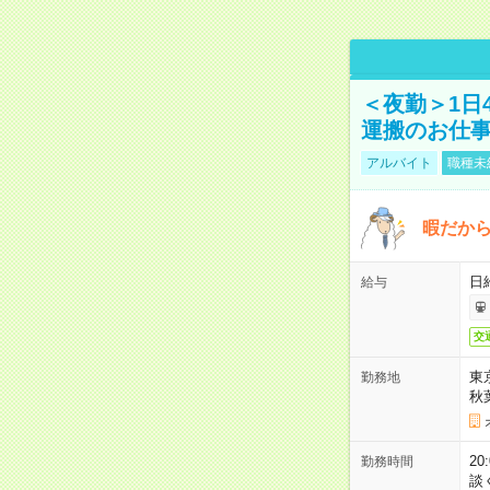
＜夜勤＞1日
運搬のお仕
アルバイト
職種未
暇だか
日
給与
交
東
勤務地
秋
2
勤務時間
談