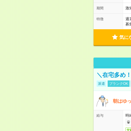
激
期間
週
特徴
募
気に
＼在宅多め！
派遣
ブランクOK
朝はゆっ
時
給与
交