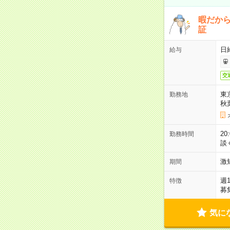
暇だか
証
日
給与
交
東
勤務地
秋
2
勤務時間
談
激
期間
週
特徴
募
気に