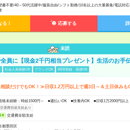
歴書不要
/
40～50代活躍中
/
服装自由
/
シフト勤務
/
10名以上の大量募集
/
電話対応
要
なる！
応募する
詳
未読
全員に【現金2千円相当プレゼント】生活のお手
K
社会人未経験OK
ブランクOK
WEB登録・面接OK
相談だけでもOK！≫日収1.2万円以上で週3日～＆土日休みも
資格未経験：時給1500円～ ■週払いOK ■扶養内OK ■日収1万2000円以上
交通費別途支給あり
交通費全額支給
通費
京都墨田区