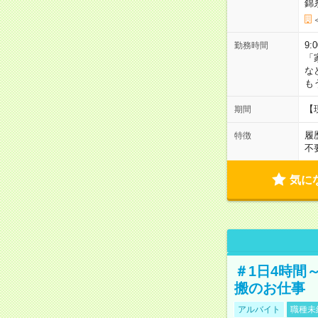
錦
9:
勤務時間
「
な
も
【
期間
履
特徴
不
気に
＃1日4時間
搬のお仕事
アルバイト
職種未