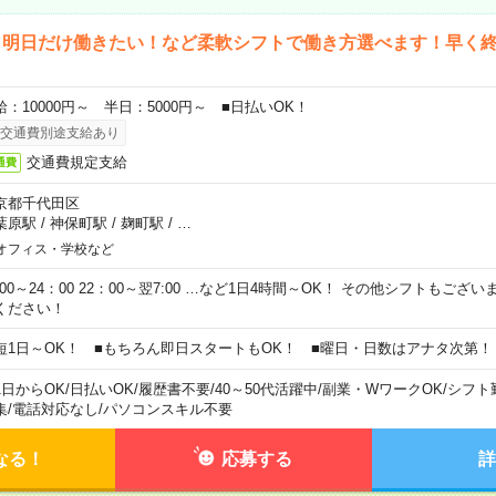
ら明日だけ働きたい！など柔軟シフトで働き方選べます！早く
給：10000円～ 半日：5000円～ ■日払いOK！
交通費別途支給あり
交通費規定支給
通費
京都千代田区
葉原駅
/
神保町駅
/
麹町駅
/
…
オフィス・学校など
0:00～24：00 22：00～翌7:00 …など1日4時間～OK！ その他シフトもござ
ください！
短1日～OK！ ■もちろん即日スタートもOK！ ■曜日・日数はアナタ次第！
1日からOK
/
日払いOK
/
履歴書不要
/
40～50代活躍中
/
副業・WワークOK
/
シフト
集
/
電話対応なし
/
パソコンスキル不要
なる！
応募する
詳