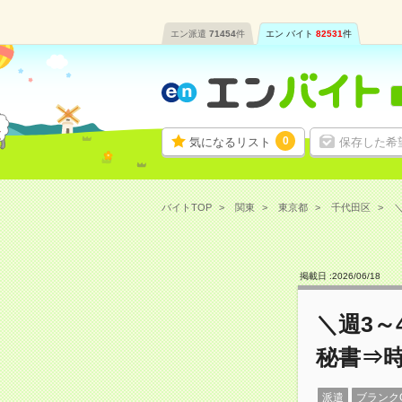
エン派遣
71454
件
エン バイト
82531
件
0
気になるリスト
保存した希
バイトTOP
関東
東京都
千代田区
＼
掲載日 :
2026
/
06
/
18
＼週3
秘書⇒時
派遣
ブランク