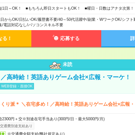
短1日～OK！ ■もちろん即日スタートもOK！ ■曜日・日数はアナタ次第！
1日からOK
/
日払いOK
/
履歴書不要
/
40～50代活躍中
/
副業・WワークOK
/
シフト
集
/
電話対応なし
/
パソコンスキル不要
なる！
応募する
詳
未読
／高時給！英語ありゲーム会社×広報・マーケ！
WEB登録・面接OK
くり派＊ ＼在宅多め！／高時給！英語ありゲーム会社×広報
給2300円＋交※別途在宅手当あり(300円/日・最大5000円/月)
交通費別途支給あり
※交通費全額支給(弊社規定あり)
通費