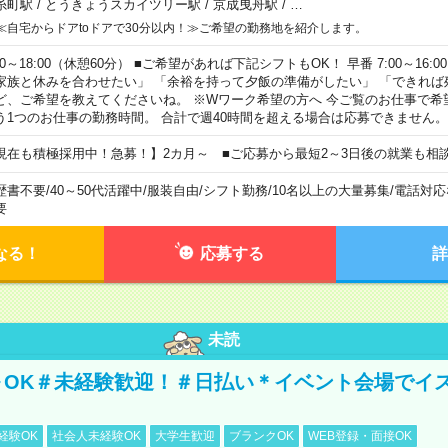
糸町駅
/
とうきょうスカイツリー駅
/
京成曳舟駅
/
…
≪自宅からドアtoドアで30分以内！≫ご希望の勤務地を紹介します。
00～18:00（休憩60分） ■ご希望があれば下記シフトもOK！ 早番 7:00～16:00 遅
家族と休みを合わせたい」 「余裕を持って夕飯の準備がしたい」 「できれば
ど、ご希望を教えてくださいね。 ※Wワーク希望の方へ 今ご覧のお仕事で希
う1つのお仕事の勤務時間。 合計で週40時間を超える場合は応募できません。
現在も積極採用中！急募！】2カ月～ ■ご応募から最短2～3日後の就業も相
歴書不要
/
40～50代活躍中
/
服装自由
/
シフト勤務
/
10名以上の大量募集
/
電話対応
要
なる！
応募する
詳
未読
～OK＃未経験歓迎！＃日払い＊イベント会場でイ
経験OK
社会人未経験OK
大学生歓迎
ブランクOK
WEB登録・面接OK