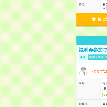
履
特徴
不
気に
説明会参加で
派遣
職種未経験O
≪まずは
無
給与
交
東
勤務地