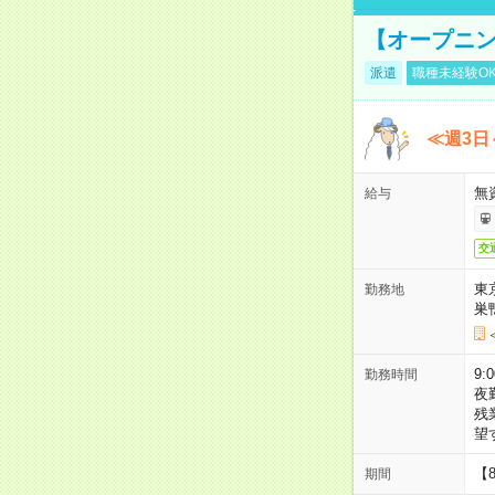
【オープニン
派遣
職種未経験O
≪週3日
無
給与
交
東
勤務地
巣
9:
勤務時間
夜
残
望
【
期間