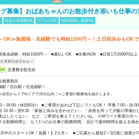
グ募集】おばあちゃんのお散歩付き添いも仕事の
K
社会人未経験OK
ブランクOK
WEB登録・面接OK
～OK≫無資格・未経験でも時給1500円～！土日祝休みもOK
資格未経験：時給1500円～ ■週払いOK ■扶養内OK ■日収1万2000円以上
交通費別途支給あり
交通費全額支給
通費
京都豊島区
鴨駅
/
目白駅
/
北池袋駅
/
…
≪自宅からドアtoドアで30分以内！≫ご希望の勤務地を紹介します。
00～18:00（休憩60分） ■ご希望があれば下記シフトもOK！ 早番 7:00～16:00 遅
勤 16:30～翌9:30 「家族と休みを合わせたい」 「余裕を持って夕飯の準備
業はしたくない」 など、ご希望を教えてくださいね。 ※Wワーク希望の方へ
する勤務時間と、もう1つのお仕事の勤務時間。 合計で週40時間を超える場
8月中のスタートOK！急募！】2カ月～ ■ご応募から最短2～3日後に就業が