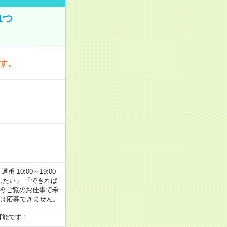
1つ
です。
番 10:00～19:00
がしたい」 「できれば
 今ご覧のお仕事で希
合は応募できません。
可能です！