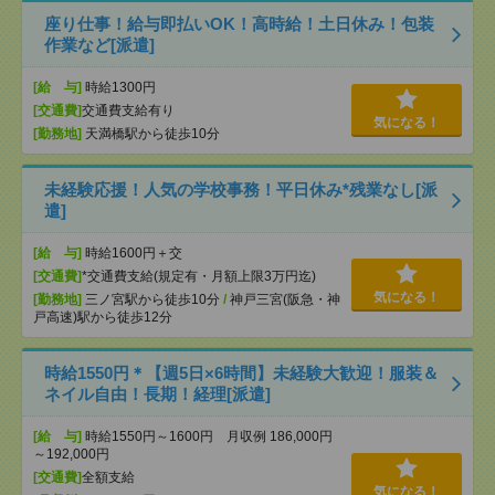
座り仕事！給与即払いOK！高時給！土日休み！包装
作業など[派遣]
[給 与]
時給1300円
[交通費]
交通費支給有り
気になる！
[勤務地]
天満橋駅から徒歩10分
未経験応援！人気の学校事務！平日休み*残業なし[派
遣]
[給 与]
時給1600円＋交
[交通費]
*交通費支給(規定有・月額上限3万円迄)
気になる！
[勤務地]
三ノ宮駅から徒歩10分
/
神戸三宮(阪急・神
戸高速)駅から徒歩12分
時給1550円＊【週5日×6時間】未経験大歓迎！服装＆
ネイル自由！長期！経理[派遣]
[給 与]
時給1550円～1600円 月収例 186,000円
～192,000円
[交通費]
全額支給
気になる！