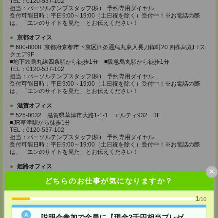
TEL：0120-537-102
担当：パーソルテンプスタッフ(株) 予約専用ダイヤル
受付可能日時：平日9:00～19:00（土日祝を除く）受付中！※お電話の際
は、「エンのサイトを見た」とお伝えください！
京都オフィス
〒600-8008 京都府京都市下京区四条通烏丸東入長刀鉾町20 四条烏丸FTス
クエア9F
■地下鉄烏丸線四条駅から徒歩1分 ■阪急烏丸駅から徒歩1分
TEL：0120-537-102
担当：パーソルテンプスタッフ(株) 予約専用ダイヤル
受付可能日時：平日9:00～19:00（土日祝を除く）受付中！※お電話の際
は、「エンのサイトを見た」とお伝えください！
滋賀オフィス
〒525-0032 滋賀県草津市大路1-1-1 エルティ932 3F
■JR草津駅から徒歩1分
TEL：0120-537-102
担当：パーソルテンプスタッフ(株) 予約専用ダイヤル
受付可能日時：平日9:00～19:00（土日祝を除く）受付中！※お電話の際
は、「エンのサイトを見た」とお伝えください！
姫路オフィス
×
〒670-0913
どちらのお仕事が気になりますか？
兵庫県姫路市西駅前町73 姫路ターミナルスクエア5F
■JR姫路駅から徒歩1分
TEL：0120-537-102
1
/10
担当：パーソルテンプスタッフ(株) 予約専用ダイヤル
受付可能日時：平日9:00～19:00（土日祝を除く）受付中！※お電話の際
説明会参加で全員に【現金2千円相当プレゼ