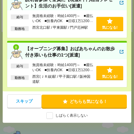
は、「エンのサイトを見た」とお伝えください！
ント】生活のお手伝い[派遣]
登録交通費
無資格未経験：時給1400円～ ■週払
給与
【面談付き電話登録】・【面談なしオンライン登録】どちらも来社不要で
いOK ■扶養内OK ■日収1万1200円
す！
以上
西宮北口駅 / 甲東園駅 / 門戸厄神駅
気になる!
勤務地
【オープニング募集】おばあちゃんのお散歩
付き添いも仕事の1つ[派遣]
応募ページへ
無資格未経験：時給1400円～ ■週払
給与
いOK ■扶養内OK ■日収1万1200円
以上
西宮(ＪＲ線)駅 / 甲子園口駅 / 阪神国
気になる！
気になる!
勤務地
道駅
メール
LINE
で送る
で送る
スキップ
どちらも気になる！
しばらく表示しない
シェア
ツイート
ブックマーク