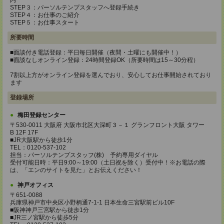
内
STEP３：パーソルテンプスタッフへ登録手続き
STEP４：お仕事のご紹介
STEP５：お仕事スタート
所要時間
■面談付き電話登録：平日毎日開催（夜間・土曜にも開催中！）
■面談なしオンライン登録：24時間登録OK（所要時間は15～30分程）
7割以上方がオンライン登録を選んでおり、安心してお仕事開始されており
ます
登録場所
梅田登録センター
〒530-0011 大阪府 大阪市北区大深町３－１ グランフロント大阪 タワー
B 12F 17F
■JR大阪駅から徒歩1分
TEL：0120-537-102
担当：パーソルテンプスタッフ(株) 予約専用ダイヤル
受付可能日時：平日9:00～19:00（土日祝を除く）受付中！※お電話の際
は、「エンのサイトを見た」とお伝えください！
神戸オフィス
〒651-0088
兵庫県神戸市中央区小野柄通7-1-1 日本生命三宮駅前ビル10F
■阪神神戸三宮駅から徒歩1分
■JR三ノ宮駅から徒歩5分