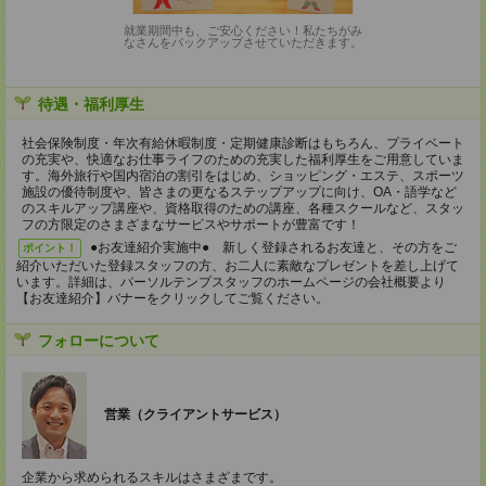
就業期間中も、ご安心ください！私たちがみ
なさんをバックアップさせていただきます。
待遇・福利厚生
社会保険制度・年次有給休暇制度・定期健康診断はもちろん、プライベート
の充実や、快適なお仕事ライフのための充実した福利厚生をご用意していま
す。海外旅行や国内宿泊の割引をはじめ、ショッピング・エステ、スポーツ
施設の優待制度や、皆さまの更なるステップアップに向け、OA・語学など
のスキルアップ講座や、資格取得のための講座、各種スクールなど、スタッ
フの方限定のさまざまなサービスやサポートが豊富です！
●お友達紹介実施中● 新しく登録されるお友達と、その方をご
ポイント！
紹介いただいた登録スタッフの方、お二人に素敵なプレゼントを差し上げて
います。詳細は、パーソルテンプスタッフのホームページの会社概要より
【お友達紹介】バナーをクリックしてご覧ください。
フォローについて
営業（クライアントサービス）
企業から求められるスキルはさまざまです。