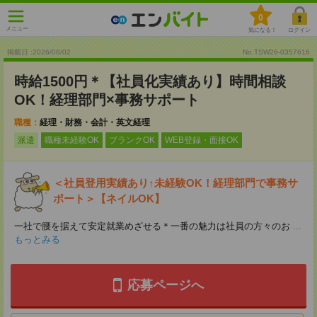
0
メニュー
気になる！
ログイン
掲載日 :2026
/
08
/
02
No.TSW26-0357616
時給1500円＊【社員化実績あり】時間相談
OK！経理部門×事務サポート
職種：
経理・財務・会計・英文経理
派遣
職種未経験OK
ブランクOK
WEB登録・面接OK
＜社員登用実績あり↑未経験OK！経理部門で事務サ
ポート＞【ネイルOK】
一社で腰を据えて安定就業めざせる＊一番の魅力は社員の方々のお
...
もっとみる
応募ページへ