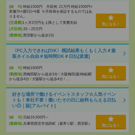
[給 与]
時給1500円 月収例 21万円 時給1500円×
実働7h×週5日×4週 ※月収例を保証するものではあ
りません。
[交通費]
1ヶ月3万円を上限として実費支給
気になる！
[月収例]
20～25万円
[勤務地]
西宮駅から徒歩2分
〈PC入力できればOK〉模試結果もくもく入力＃服
装ネイル自由＃短時間OK＃日払[派遣]
[給 与]
時給1600円
[勤務地]
西梅田駅から徒歩3分
/
大阪梅田(阪神線)駅
気になる！
から徒歩4分
/
大阪駅から徒歩4分
/
…
好きな場所で働けるイベントスタッフ☆人気イベン
トも！来社不要！働いたその日に給料もらえる日払
い◎｜阪[アルバイト]
[給 与]
日給16,500円～
[勤務地]
兵庫県西宮市池田町（最寄り駅：西宮駅）
気になる！