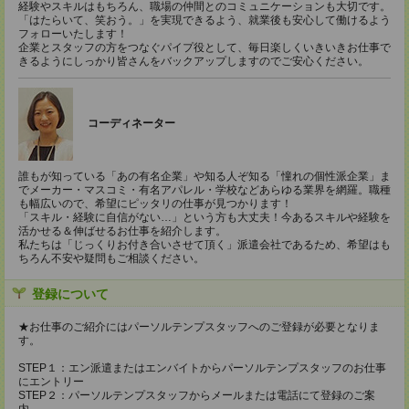
経験やスキルはもちろん、職場の仲間とのコミュニケーションも大切です。
「はたらいて、笑おう。」を実現できるよう、就業後も安心して働けるよう
フォローいたします！
企業とスタッフの方をつなぐパイプ役として、毎日楽しくいきいきお仕事で
きるようにしっかり皆さんをバックアップしますのでご安心ください。
コーディネーター
誰もが知っている「あの有名企業」や知る人ぞ知る「憧れの個性派企業」ま
でメーカー・マスコミ・有名アパレル・学校などあらゆる業界を網羅。職種
も幅広いので、希望にピッタリの仕事が見つかります！
「スキル・経験に自信がない…」という方も大丈夫！今あるスキルや経験を
活かせる＆伸ばせるお仕事を紹介します。
私たちは「じっくりお付き合いさせて頂く」派遣会社であるため、希望はも
ちろん不安や疑問もご相談ください。
登録について
★お仕事のご紹介にはパーソルテンプスタッフへのご登録が必要となりま
す。
STEP１：エン派遣またはエンバイトからパーソルテンプスタッフのお仕事
にエントリー
STEP２：パーソルテンプスタッフからメールまたは電話にて登録のご案