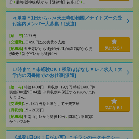
分
/
尼崎(阪神線)駅から【登録地】徒歩1分
/
…
≪単発＊1日から～≫天王寺動物園／ナイトズーの受
付案内メンバー大募集！[派遣]
[給 与]
1177円
[交通費]
1日450円迄の実費を支給
気になる！
[勤務地]
天王寺駅から徒歩5分
/
動物園前駅から徒
歩5分
/
新今宮駅から徒歩5分
17時まで＊未経験OK！残業ほぼなし▼レア求人！大
学内の図書館でのお仕事[派遣]
[給 与]
時給1400円 月収例 19万円 時給1400円×
実働7h×週5日×4週 ※月収例を保証するものではあ
りません。
[交通費]
1ヶ月3万円を上限として実費支給
気になる！
[月収例]
15～20万円
[勤務地]
甲南山手駅から徒歩10分
/
岡本(兵庫県)駅
からバス5分
《単発1日OK！日払い可》＊チラシのモクモクシー