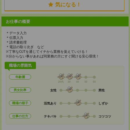
気になる！
お仕事の概要
＊データ入力
＊伝票入力
＊請求書処理
＊電話の取り次ぎ など
※丁寧なOJTを通じてイチから業務を覚えていける！
※分からない事があれば同業務の方にすぐ聞ける安心環境！
職場の雰囲気
年齢層
20代
30
40
50
60
男女比率
女性
男性
職場の様子
活気あり
しずか
仕事の仕方
テキパキ
コツコツ