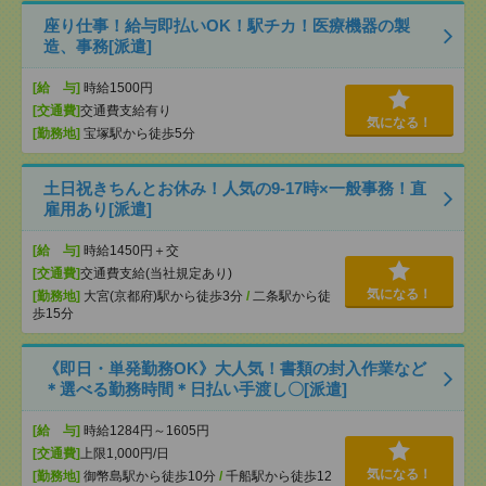
座り仕事！給与即払いOK！駅チカ！医療機器の製
造、事務[派遣]
[給 与]
時給1500円
[交通費]
交通費支給有り
気になる！
[勤務地]
宝塚駅から徒歩5分
土日祝きちんとお休み！人気の9‐17時×一般事務！直
雇用あり[派遣]
[給 与]
時給1450円＋交
[交通費]
交通費支給(当社規定あり)
気になる！
[勤務地]
大宮(京都府)駅から徒歩3分
/
二条駅から徒
歩15分
《即日・単発勤務OK》大人気！書類の封入作業など
＊選べる勤務時間＊日払い手渡し〇[派遣]
[給 与]
時給1284円～1605円
[交通費]
上限1,000円/日
気になる！
[勤務地]
御幣島駅から徒歩10分
/
千船駅から徒歩12