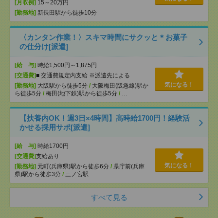
[月収例]
15～20万円
[勤務地]
新長田駅から徒歩10分
〈カンタン作業！〉スキマ時間にサクッと＊お菓子
の仕分け[派遣]
[給 与]
時給1,500円～1,875円
[交通費]
■ 交通費規定内支給 ※派遣先による
気になる！
[勤務地]
大阪駅から徒歩5分
/
大阪梅田(阪急線)駅か
ら徒歩5分
/
梅田(地下鉄)駅から徒歩5分
/
…
【扶養内OK！週3日×4時間】高時給1700円！経験活
かせる採用サポ[派遣]
[給 与]
時給1700円
[交通費]
支給あり
気になる！
[勤務地]
元町(兵庫県)駅から徒歩6分
/
県庁前(兵庫
県)駅から徒歩3分
/
三ノ宮駅
すべて見る