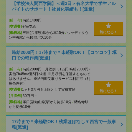
【学校法人関西学院】＜週3日＞有名大学で学生アル
バイトのサポート！社員化実績も！[派遣]
[給 与]
時給1400円
[交通費]
全額支給
気になる！
[勤務地]
三田(兵庫県)駅から車15分
/
ウッディタウ
ン中央駅から民間バス10分
時給2000円！17時まで＊未経験OK！【コツコツ】塚
口での軽作業[派遣]
[給 与]
時給2000円 月収例 31万円 時給2000円×
実働7h45m×週5日×4週 ※月収例を保証するもので
はありません。※給与即受取りサービス利用可（利
用条件有）
[交通費]
1ヶ月3万円を上限として実費支給
気になる！
[月収例]
30万円～
[勤務地]
塚口(福知山線)駅から徒歩10分
/
猪名寺駅
から徒歩10分
17時まで＊未経験OK！残業ほぼなし▼西宮で一般事
務[派遣]