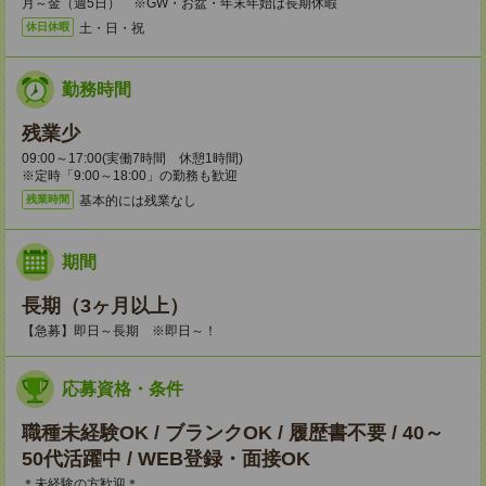
月～金（週5日） ※GW・お盆・年末年始は長期休暇
土・日・祝
休日休暇
勤務時間
残業少
09:00～17:00(実働7時間 休憩1時間)
※定時「9:00～18:00」の勤務も歓迎
基本的には残業なし
残業時間
期間
長期（3ヶ月以上）
【急募】即日～長期 ※即日～！
応募資格・条件
職種未経験OK / ブランクOK / 履歴書不要 / 40～
50代活躍中 / WEB登録・面接OK
＊未経験の方歓迎＊