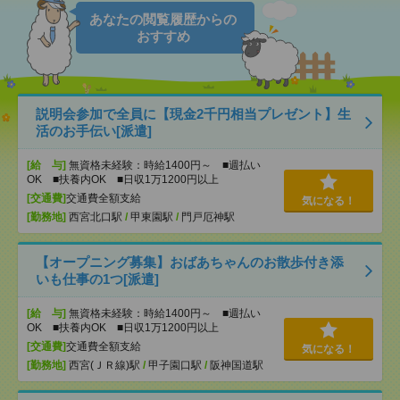
あなたの閲覧履歴からの
おすすめ
説明会参加で全員に【現金2千円相当プレゼント】生
活のお手伝い[派遣]
[給 与]
無資格未経験：時給1400円～ ■週払い
OK ■扶養内OK ■日収1万1200円以上
[交通費]
交通費全額支給
気になる！
[勤務地]
西宮北口駅
/
甲東園駅
/
門戸厄神駅
【オープニング募集】おばあちゃんのお散歩付き添
いも仕事の1つ[派遣]
[給 与]
無資格未経験：時給1400円～ ■週払い
OK ■扶養内OK ■日収1万1200円以上
[交通費]
交通費全額支給
気になる！
[勤務地]
西宮(ＪＲ線)駅
/
甲子園口駅
/
阪神国道駅