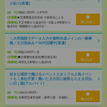
ル貼り[派遣]
[給 与]
時給1,500円～1,875円
[交通費]
■ 交通費規定内支給 ※派遣先による
気になる！
[勤務地]
天王寺駅から徒歩5分
/
大阪上本町駅から
徒歩5分
/
鶴橋駅から徒歩5分
/
…
＼大学病院でデータ入力や資料作成メインの一般事
務／土日祝休み＊50代活躍中[派遣]
[給 与]
時給1300円＋交
[交通費]
◆交通費別途支給(弊社規定有)
気になる！
[勤務地]
神宮丸太町駅から徒歩5分
好きな場所で働けるイベントスタッフ☆人気イベン
トも！来社不要！働いたその日に給料もらえる日払
い◎｜阪[アルバイト]
[給 与]
日給16,500円～
[勤務地]
兵庫県宝塚市栄町（最寄り駅：宝塚駅）
気になる！