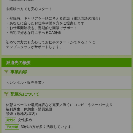
未経験の方でも安心スタート！
・登録時、キャリアを一緒に考える面談（電話面談の場合）
・あなたに合ったお仕事や働き方をご提案します
・お仕事開始後も、定期的な面談でサポート
・自宅で好きな時に学べるOA研修
初めての方にも安心してお仕事スタートができるように
テンプスタッフがサポートします。
派遣先の概要
事業内容
＜レンタル・販売事業＞
配属先について
休憩スペースや購買施設など充実／近くにコンビニやスーパーあり
福利厚生：休憩室・購買施設
禁煙（敷地内/屋内）
女性多め
男女比
30代の方が多く活躍しています。
平均年齢