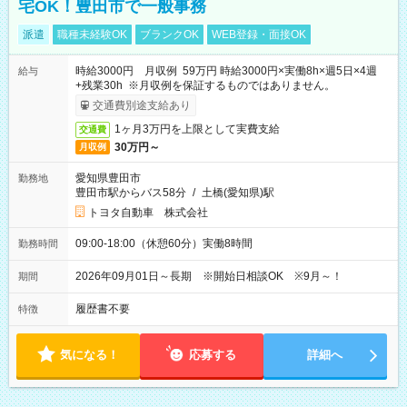
宅OK！豊田市で一般事務
派遣
職種未経験OK
ブランクOK
WEB登録・面接OK
時給3000円 月収例 59万円 時給3000円×実働8h×週5日×4週
給与
+残業30h ※月収例を保証するものではありません。
交通費別途支給あり
1ヶ月3万円を上限として実費支給
交通費
30万円～
月収例
愛知県豊田市
勤務地
豊田市駅からバス58分
/
土橋(愛知県)駅
トヨタ自動車 株式会社
09:00-18:00（休憩60分）実働8時間
勤務時間
2026年09月01日～長期 ※開始日相談OK ※9月～！
期間
履歴書不要
特徴
気になる！
応募する
詳細へ