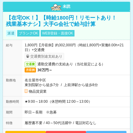
未読
【在宅OK！】【時給1800円！リモートあり！
残業基本ナシ】大手G会社で給与計算
派遣
ブランクOK
WEB登録・面接OK
1,800円【月収例】約302,000円（時給1,800円×実働8.00h×21
給与
日）+交通費
交通費別途支給あり
通勤交通費の支給あり（当社規定による）
交通費
30万円～
月収例
名古屋市中区
勤務地
東別院駅から徒歩7分
/
上前津駅から徒歩8分
物品賃貸業
★9:00～18:00（休憩時間 12:00～13:00）
勤務時間
即日～長期 ※急募
期間
履歴書不要
/
40～50代活躍中
/
電話対応なし
特徴