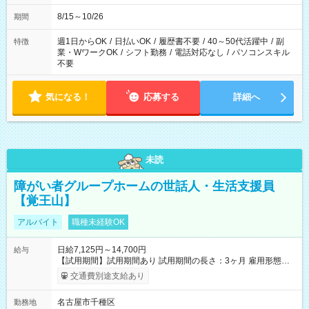
8/15～10/26
期間
週1日からOK
/
日払いOK
/
履歴書不要
/
40～50代活躍中
/
副
特徴
業・WワークOK
/
シフト勤務
/
電話対応なし
/
パソコンスキル
不要
気になる！
応募する
詳細へ
未読
障がい者グループホームの世話人・生活支援員
【覚王山】
アルバイト
職種未経験OK
日給7,125円～14,700円
給与
【試用期間】試用期間あり 試用期間の長さ：3ヶ月 雇用形態、
給与は本採用時と同じです。
交通費別途支給あり
名古屋市千種区
勤務地