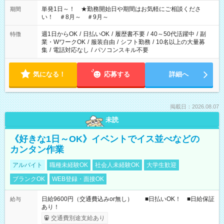
ださい！
単発1日～！ ★勤務開始日や期間はお気軽にご相談くださ
期間
い！ ＃8月～ ＃9月～
週1日からOK
/
日払いOK
/
履歴書不要
/
40～50代活躍中
/
副
特徴
業・WワークOK
/
服装自由
/
シフト勤務
/
10名以上の大量募
集
/
電話対応なし
/
パソコンスキル不要
気になる！
応募する
詳細へ
掲載日：2026.08.07
未読
《好きな1日～OK》イベントでイス並べなどの
カンタン作業
アルバイト
職種未経験OK
社会人未経験OK
大学生歓迎
ブランクOK
WEB登録・面接OK
日給9600円（交通費込みor無し） ■日払いOK！ ■日給保証
給与
あり！
交通費別途支給あり