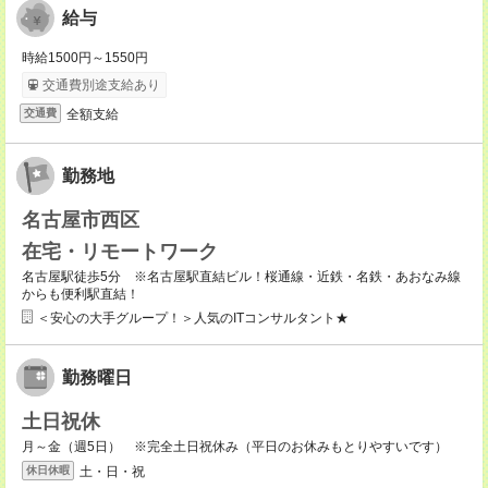
給与
時給1500円～1550円
交通費別途支給あり
全額支給
交通費
勤務地
名古屋市西区
在宅・リモートワーク
名古屋駅徒歩5分 ※名古屋駅直結ビル！桜通線・近鉄・名鉄・あおなみ線
からも便利駅直結！
＜安心の大手グループ！＞人気のITコンサルタント★
勤務曜日
土日祝休
月～金（週5日） ※完全土日祝休み（平日のお休みもとりやすいです）
土・日・祝
休日休暇