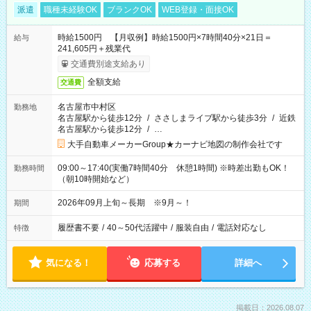
派遣
職種未経験OK
ブランクOK
WEB登録・面接OK
時給1500円 【月収例】時給1500円×7時間40分×21日＝
給与
241,605円＋残業代
交通費別途支給あり
全額支給
交通費
名古屋市中村区
勤務地
名古屋駅から徒歩12分
/
ささしまライブ駅から徒歩3分
/
近鉄
名古屋駅から徒歩12分
/
…
大手自動車メーカーGroup★カーナビ地図の制作会社です
09:00～17:40(実働7時間40分 休憩1時間) ※時差出勤もOK！
勤務時間
（朝10時開始など）
2026年09月上旬～長期 ※9月～！
期間
履歴書不要
/
40～50代活躍中
/
服装自由
/
電話対応なし
特徴
気になる！
応募する
詳細へ
掲載日：2026.08.07