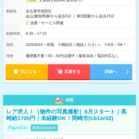
交通費支給(弊社規定あり)
交通費
名古屋市熱田区
勤務地
金山(愛知県)駅から徒歩5分
/
東別院駅から徒歩15分
流通・サービス関連
8:30～17:15
勤務時間
2026/8/20～長期 ※開始日ご相談ください♪ ※8月～OK！
期間
履歴書不要
/
40～50代活躍中
/
服装自由
/
電話対応なし
特徴
気になる！
応募する
詳細へ
未読
レア求人！［物件の写真撮影］8月スタート｜高
時給1700円｜未経験OK！岡崎市(cb1sr02)
アルバイト
職種未経験OK