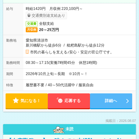
時給1420円 月収例 220,100円～
給与
交通費別途支給あり
全額支給
交通費
20～25万円
月収例
愛知県清須市
勤務地
新川橋駅から徒歩6分
/
枇杷島駅から徒歩12分
市民の暮らしを支える♪安心・安定の官公庁です。
08:30～17:15(実働7時間45分 休憩1時間)
勤務時間
2026年10月上旬～長期 ※10月～！
期間
履歴書不要
/
40～50代活躍中
/
服装自由
特徴
気になる！
応募する
詳細へ
掲載日：2026.08.07
未読