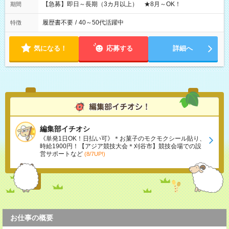
【急募】即日～長期（3カ月以上） ★8月～OK！
期間
履歴書不要
/
40～50代活躍中
特徴
気になる！
応募する
詳細へ
編集部イチオシ
《単発1日OK！日払い可》＊お菓子のモクモクシール貼り、
時給1900円！【アジア競技大会＊刈谷市】競技会場での設
営サポートなど
(8/7UP!)
お仕事の概要