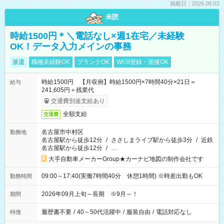
掲載日：2026.08.03
未読
時給1500円＊＼電話なし×週1在宅／未経験
OK！データ入力メインの事務
派遣
職種未経験OK
ブランクOK
WEB登録・面接OK
時給1500円 【月収例】時給1500円×7時間40分×21日＝
給与
241,605円＋残業代
交通費別途支給あり
全額支給
交通費
名古屋市中村区
勤務地
名古屋駅から徒歩12分
/
ささしまライブ駅から徒歩3分
/
近鉄
名古屋駅から徒歩12分
/
…
大手自動車メーカーGroup★カーナビ地図の制作会社です
09:00～17:40(実働7時間40分 休憩1時間) ※時差出勤もOK
勤務時間
2026年09月上旬～長期 ※9月～！
期間
履歴書不要
/
40～50代活躍中
/
服装自由
/
電話対応なし
特徴