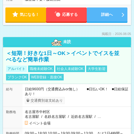
気になる！
応募する
詳細へ
掲載日：2026.08.05
未読
＜短期！好きな1日～OK＞イベントでイスを並
べるなど簡単作業
アルバイト
職種未経験OK
社会人未経験OK
大学生歓迎
ブランクOK
WEB登録・面接OK
日給9600円（交通費込みor無し） ■日払いOK！ ■日給保証
給与
あり！
交通費別途支給あり
名古屋市中村区
勤務地
名古屋駅
/
名鉄名古屋駅
/
近鉄名古屋駅
/
…
イベント会場
09:00～18:00 10:00～19:00 09:00～13:00 …など1日4時間～
勤務時間