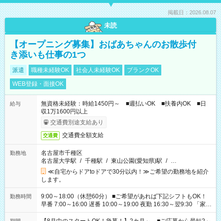
掲載日：2026.08.07
未読
【オープニング募集】おばあちゃんのお散歩付
き添いも仕事の1つ
派遣
職種未経験OK
社会人未経験OK
ブランクOK
WEB登録・面接OK
無資格未経験：時給1450円～ ■週払いOK ■扶養内OK ■日
給与
収1万1600円以上
交通費別途支給あり
交通費全額支給
交通費
名古屋市千種区
勤務地
名古屋大学駅
/
千種駅
/
東山公園(愛知県)駅
/
…
≪自宅からドアtoドアで30分以内！≫ご希望の勤務地を紹介
します。
9:00～18:00（休憩60分） ■ご希望があれば下記シフトもOK！
勤務時間
早番 7:00～16:00 遅番 10:00～19:00 夜勤 16:30～翌9:30 「家族
と休みを合わせたい」 「余裕を持って夕飯の準備がしたい」
「できれば残業はしたくない」 など、ご希望を教えてください