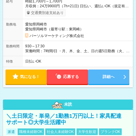
時給1,700円～1,700円
給与
月収例：24万9900円（7h×21日) 日払い、週払いOK（規定有
り） 【試用期間】試用期間なし
交通費別途支給あり
愛知県岡崎市
勤務地
愛知県岡崎市（最寄り駅：東岡崎）
パーソルマーケティング株式会社
930～17:30
勤務時間
実働時間：7時間/日 ・月、木、金、土、日の週5日勤務（火、水
は固定休です／夏季、年末年始等、長期休暇有り！） ・ワンシ
フト！ 残業ほぼナシ（0～5h/月）
日払いOK
特徴
気になる！
応募する
詳細へ
未読
＼土日限定・単発／1勤務1万円以上！家具配達
サポート◎大学生活躍中
派遣
職種未経験OK
社会人未経験OK
大学生歓迎
ブランクOK