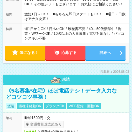
OK！ その他シフトもございます！ お気軽にご相談ください！
激短1日～OK！ ■もちろん即日スタートもOK！ ■曜日・日数
期間
はアナタ次第！
週1日からOK
/
日払いOK
/
履歴書不要
/
40～50代活躍中
/
副
特徴
業・WワークOK
/
10名以上の大量募集
/
電話対応なし
/
パソコ
ンスキル不要
気になる！
応募する
詳細へ
掲載日：2026.08.03
未読
《5名募集*在宅》ほぼ電話ナシ！データ入力な
どコツコツ事務！
派遣
職種未経験OK
ブランクOK
WEB登録・面接OK
時給1500円＋交
給与
交通費別途支給あり