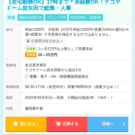
【在宅勤務OK】17時まで＊未経験OK！ナゴヤ
ドーム前矢田で総務・人事
派遣
職種未経験OK
ブランクOK
WEB登録・面接OK
時給1500円 月収例 23万円 時給1500円×実働7h45m×週5日×4
給与
週+残業3h ※月収例を保証するものではありません。
交通費別途支給あり
1ヶ月3万円を上限として実費支給
交通費
20～25万円
月収例
名古屋市東区
勤務地
ナゴヤドーム前矢田駅から徒歩1分
電機・電子・OA・精密機器関連商社
08:30-17:00（休憩45分）実働7時間45分（残業少なめ！）
勤務時間
2026年09月01日～長期 ※開始日相談OK ※9月～！
期間
履歴書不要
特徴
気になる！
応募する
詳細へ