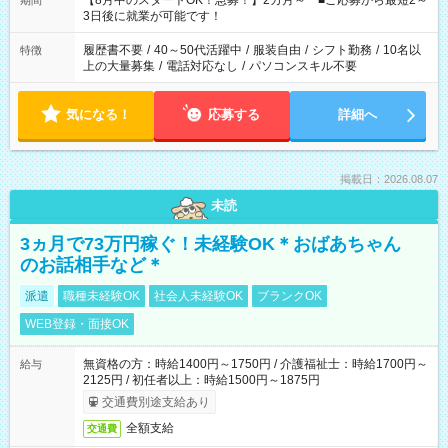
【8月中のスタートOK！急募！】2カ月～ ■ご応募から最短2～
期間
ね。 ※Wワーク希望の方へ 今ご覧のお仕事で希望する勤務時間
3日後に就業が可能です！
と、もう1つのお仕事の勤務時間。 合計で週40時間を超える場
合は応募できません。
履歴書不要
/
40～50代活躍中
/
服装自由
/
シフト勤務
/
10名以
特徴
上の大量募集
/
電話対応なし
/
パソコンスキル不要
気になる！
応募する
詳細へ
掲載日：2026.08.07
未読
3ヵ月で73万円稼ぐ！未経験OK＊おばあちゃん
のお話相手など＊
派遣
職種未経験OK
社会人未経験OK
ブランクOK
WEB登録・面接OK
無資格の方：時給1400円～1750円 / 介護福祉士：時給1700円～
給与
2125円 / 初任者以上：時給1500円～1875円
交通費別途支給あり
全額支給
交通費