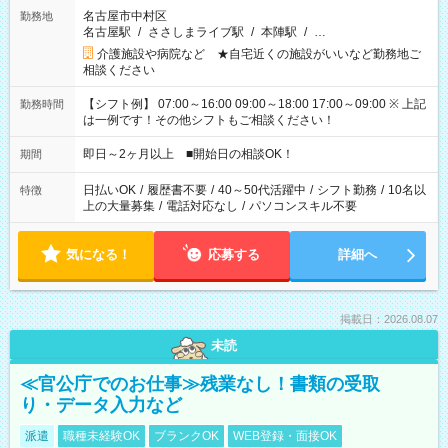
名古屋市中村区
勤務地
名古屋駅
/
ささしまライブ駅
/
本陣駅
/
…
介護施設や病院など ★自宅近くの施設がいいなど勤務地ご
相談ください
【シフト例】 07:00～16:00 09:00～18:00 17:00～09:00 ※ 上記
勤務時間
は一例です！その他シフトもご相談ください！
即日～2ヶ月以上 ■開始日の相談OK！
期間
日払いOK
/
履歴書不要
/
40～50代活躍中
/
シフト勤務
/
10名以
特徴
上の大量募集
/
電話対応なし
/
パソコンスキル不要
気になる！
応募する
詳細へ
掲載日：2026.08.07
未読
≪官公庁でのお仕事≫残業なし！書類の受取
り・データ入力など
派遣
職種未経験OK
ブランクOK
WEB登録・面接OK