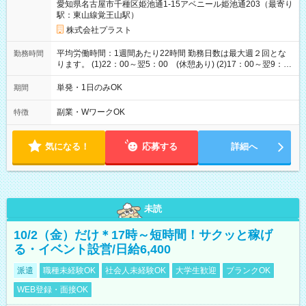
愛知県名古屋市千種区姫池通1-15アベニール姫池通203（最寄り
駅：東山線覚王山駅）
株式会社プラスト
平均労働時間：1週間あたり22時間 勤務日数は最大週２回とな
勤務時間
ります。 (1)22：00～翌5：00 (休憩あり) (2)17：00～翌9：
00 (休憩あり) ３６協定提出済 平均労働時間：1週間あたり22
時間 勤務日数は最大週２回となります。 (1)22：00～翌5：00
単発・1日のみOK
期間
(休憩あり) (2)17：00～翌9：00 (休憩あり) ３６協定提出済
副業・WワークOK
特徴
気になる！
応募する
詳細へ
未読
10/2（金）だけ＊17時～短時間！サクッと稼げ
る・イベント設営/日給6,400
派遣
職種未経験OK
社会人未経験OK
大学生歓迎
ブランクOK
WEB登録・面接OK