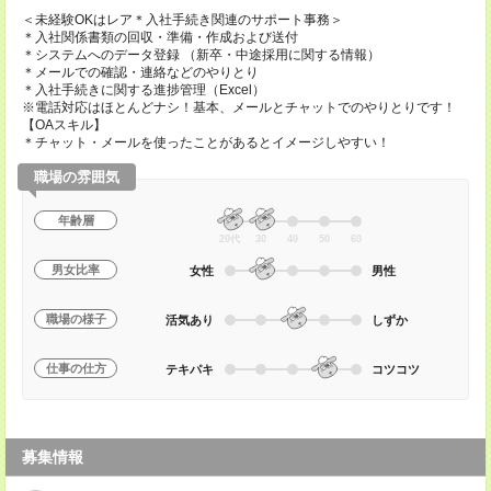
＜未経験OKはレア＊入社手続き関連のサポート事務＞
＊入社関係書類の回収・準備・作成および送付
＊システムへのデータ登録 （新卒・中途採用に関する情報）
＊メールでの確認・連絡などのやりとり
＊入社手続きに関する進捗管理（Excel）
※電話対応はほとんどナシ！基本、メールとチャットでのやりとりです！
【OAスキル】
＊チャット・メールを使ったことがあるとイメージしやすい！
職場の雰囲気
年齢層
20代
30
40
50
60
男女比率
女性
男性
職場の様子
活気あり
しずか
仕事の仕方
テキパキ
コツコツ
募集情報