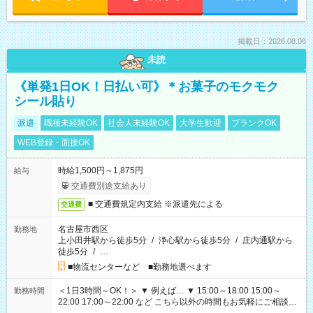
掲載日：2026.08.06
未読
《単発1日OK！日払い可》＊お菓子のモクモク
シール貼り
派遣
職種未経験OK
社会人未経験OK
大学生歓迎
ブランクOK
WEB登録・面接OK
時給1,500円～1,875円
給与
交通費別途支給あり
■ 交通費規定内支給 ※派遣先による
交通費
名古屋市西区
勤務地
上小田井駅から徒歩5分
/
浄心駅から徒歩5分
/
庄内通駅から
徒歩5分
/
…
■物流センターなど ■勤務地選べます
＜1日3時間～OK！＞ ▼ 例えば… ▼ 15:00～18:00 15:00～
勤務時間
22:00 17:00～22:00 など こちら以外の時間もお気軽にご相談く