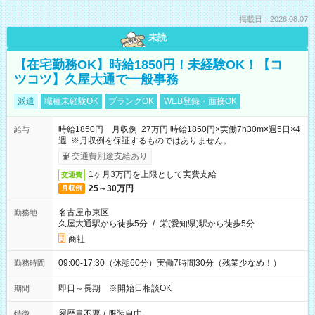
掲載日：2026.08.07
未読
【在宅勤務OK】時給1850円！未経験OK！【コ
ツコツ】久屋大通で一般事務
派遣
職種未経験OK
ブランクOK
WEB登録・面接OK
時給1850円 月収例 27万円 時給1850円×実働7h30m×週5日×4
給与
週 ※月収例を保証するものではありません。
交通費別途支給あり
1ヶ月3万円を上限として実費支給
交通費
25～30万円
月収例
名古屋市東区
勤務地
久屋大通駅から徒歩5分
/
栄(愛知県)駅から徒歩5分
商社
09:00-17:30（休憩60分）実働7時間30分（残業少なめ！）
勤務時間
即日～長期 ※開始日相談OK
期間
履歴書不要
/
服装自由
特徴