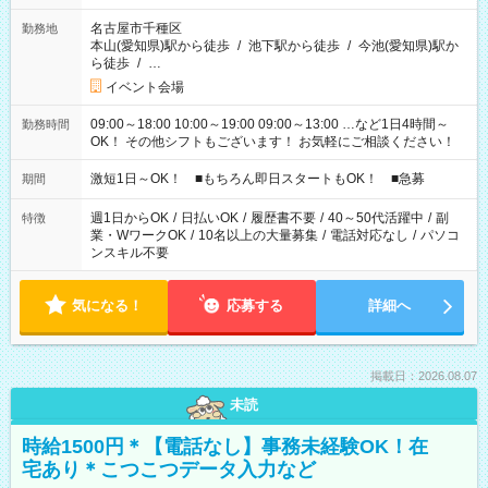
名古屋市千種区
勤務地
本山(愛知県)駅から徒歩
/
池下駅から徒歩
/
今池(愛知県)駅か
ら徒歩
/
…
イベント会場
09:00～18:00 10:00～19:00 09:00～13:00 …など1日4時間～
勤務時間
OK！ その他シフトもございます！ お気軽にご相談ください！
激短1日～OK！ ■もちろん即日スタートもOK！ ■急募
期間
週1日からOK
/
日払いOK
/
履歴書不要
/
40～50代活躍中
/
副
特徴
業・WワークOK
/
10名以上の大量募集
/
電話対応なし
/
パソコ
ンスキル不要
気になる！
応募する
詳細へ
掲載日：2026.08.07
未読
時給1500円＊【電話なし】事務未経験OK！在
宅あり＊こつこつデータ入力など