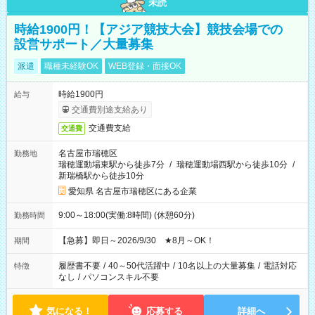
未読
時給1900円！【アジア競技大会】競技会場での
設営サポート／大量募集
派遣
職種未経験OK
WEB登録・面接OK
時給1900円
給与
交通費別途支給あり
交通費支給
交通費
名古屋市瑞穂区
勤務地
瑞穂運動場東駅から徒歩7分
/
瑞穂運動場西駅から徒歩10分
/
新瑞橋駅から徒歩10分
愛知県 名古屋市瑞穂区にある企業
9:00～18:00(実働:8時間) (休憩60分)
勤務時間
【急募】即日～2026/9/30 ★8月～OK！
期間
履歴書不要
/
40～50代活躍中
/
10名以上の大量募集
/
電話対応
特徴
なし
/
パソコンスキル不要
気になる！
応募する
詳細へ