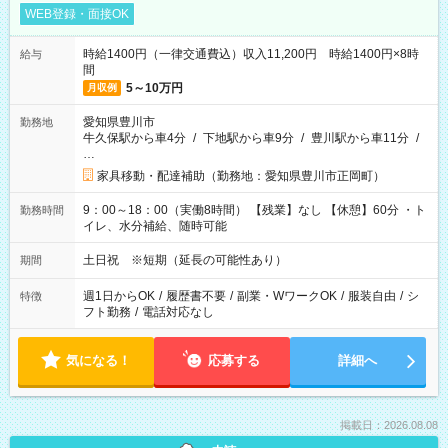
WEB登録・面接OK
時給1400円（一律交通費込）収入11,200円 時給1400円×8時
給与
間
5～10万円
月収例
愛知県豊川市
勤務地
牛久保駅から車4分
/
下地駅から車9分
/
豊川駅から車11分
/
…
家具移動・配達補助（勤務地：愛知県豊川市正岡町）
9：00～18：00（実働8時間） 【残業】なし 【休憩】60分 ・ト
勤務時間
イレ、水分補給、随時可能
土日祝 ※短期（延長の可能性あり）
期間
週1日からOK
/
履歴書不要
/
副業・WワークOK
/
服装自由
/
シ
特徴
フト勤務
/
電話対応なし
気になる！
応募する
詳細へ
掲載日：2026.08.08