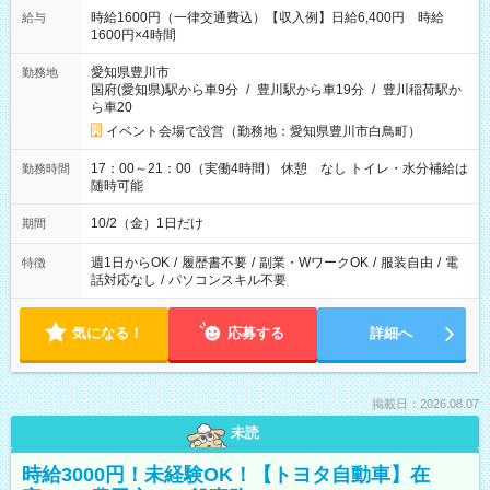
時給1600円（一律交通費込）【収入例】日給6,400円 時給
給与
1600円×4時間
愛知県豊川市
勤務地
国府(愛知県)駅から車9分
/
豊川駅から車19分
/
豊川稲荷駅か
ら車20
イベント会場で設営（勤務地：愛知県豊川市白鳥町）
17：00～21：00（実働4時間） 休憩 なし トイレ・水分補給は
勤務時間
随時可能
10/2（金）1日だけ
期間
週1日からOK
/
履歴書不要
/
副業・WワークOK
/
服装自由
/
電
特徴
話対応なし
/
パソコンスキル不要
気になる！
応募する
詳細へ
掲載日：2026.08.07
未読
時給3000円！未経験OK！【トヨタ自動車】在