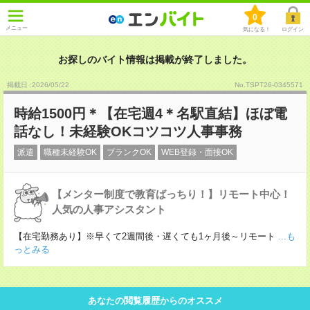
0
メニュー
気になる！
ログイン
お探しのバイト情報は掲載が終了しました。
掲載日 :2026
/
05
/
22
No.TSPT26-0345571
時給1500円＊【在宅週4＊名駅直結】ほぼ電
話なし！未経験OKコツコツ人事事務
派遣
職種未経験OK
ブランクOK
WEB登録・面接OK
【メンター制度で教育ばっちり！】リモート中心！
人気の人事アシスタント
【在宅勤務あり】※早くて2週間後・遅くても1ヶ月後～リモート
...も
っとみる
あなたの閲覧履歴からのオススメ