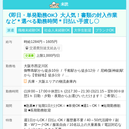
未読
《即日・単発勤務OK》大人気！書類の封入作業
など＊選べる勤務時間＊日払い手渡し〇
派遣
職種未経験OK
社会人未経験OK
大学生歓迎
ブランクOK
時給1284円～1605円
給与
交通費別途支給あり
上限1,000円/日
交通費
大阪市西淀川区
勤務地
御幣島駅から徒歩10分
/
千船駅から徒歩12分
/
尼崎(阪神線)駅
から【登録地】徒歩1分
/
…
兵庫・大阪エリアの物流倉庫内
(1)9:00～17:00※休憩1ｈ (2)17:30～21:30 (3)21:15～翌8:00※休
勤務時間
憩1ｈ 日勤・夕勤・夜勤からお選びいただけます！ ご希望に合
わせて働けるお仕事です(*^^*) 【その他選べる勤務時間】 8-17
時/9-17時/9-18時/10-18時/11-21時/18-22時/20-翌4時/21-翌5
■急募■ド短期1日だけOK☆ ■単発OK ■週1～OK！ ■短期勤務歓
期間
時/22-翌6時/0-翌8時 ご自身のご都合で選んで頂ける完全自由シ
迎 ■長期勤務歓迎
フト！
週1日からOK
/
日払いOK
/
履歴書不要
/
40～50代活躍中
/
副
特徴
業・WワークOK
/
服装自由
/
10名以上の大量募集
/
電話対応な