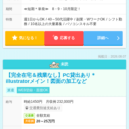
≪短期＊単発≫ 8・9・10月限定！
期間
週1日からOK
/
40～50代活躍中
/
副業・WワークOK
/
シフト勤
特徴
務
/
10名以上の大量募集
/
パソコンスキル不要
気になる！
応募する
詳細へ
掲載日：2026.08.07
未読
【完全在宅＆残業なし】PC貸出あり＊
illustratorメイン！図面の加工など
派遣
WEB登録・面接OK
時給1450円 月収例 232,000円
給与
交通費別途支給あり
全額支給
交通費
20～25万円
月収例