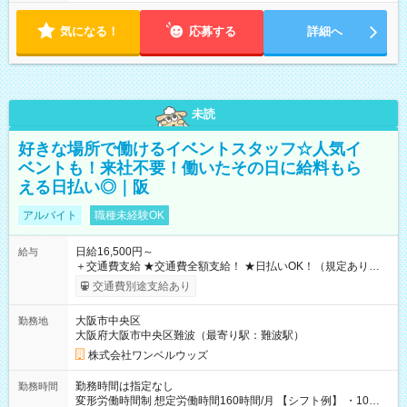
気になる！
応募する
詳細へ
未読
好きな場所で働けるイベントスタッフ☆人気イ
ベントも！来社不要！働いたその日に給料もら
える日払い◎｜阪
アルバイト
職種未経験OK
日給16,500円～
給与
＋交通費支給 ★交通費全額支給！ ★日払いOK！（規定あり） ┗
働いたその日に現金GET♪ お仕事後はコンビニATMから 日払
交通費別途支給あり
い分を引き落とせます！ 【試用期間】試用期間なし
大阪市中央区
勤務地
大阪府大阪市中央区難波（最寄り駅：難波駅）
株式会社ワンベルウッズ
勤務時間は指定なし
勤務時間
変形労働時間制 想定労働時間160時間/月 【シフト例】 ・10：