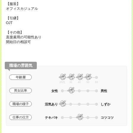
【服装】
オフィスカジュアル
【引継】
OJT
【その他】
直接雇用の可能性あり
開始日の相談可
職場の雰囲気
年齢層
20代
30
40
50
60
男女比率
女性
男性
職場の様子
活気あり
しずか
仕事の仕方
テキパキ
コツコツ