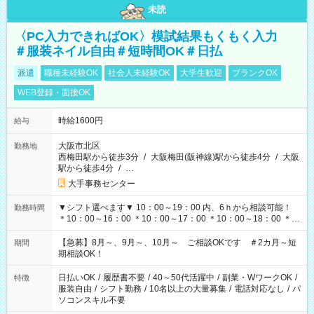
未読
〈PC入力できればOK〉模試結果もくもく入力
＃服装ネイル自由＃短時間OK＃日払
派遣
職種未経験OK
社会人未経験OK
大学生歓迎
ブランクOK
WEB登録・面接OK
時給1600円
給与
大阪市北区
勤務地
西梅田駅から徒歩3分
/
大阪梅田(阪神線)駅から徒歩4分
/
大阪
駅から徒歩4分
/
…
大手事務センター
▼シフト選べます▼ 10：00～19：00 内、6ｈから相談可能！
勤務時間
＊10：00～16：00 ＊10：00～17：00 ＊10：00～18：00 ＊
11：00～19：00 ＊12：00～19：00 ＊13：00～19：00
【急募】8月～、9月～、10月～ ご相談OKです ＃2カ月～短
期間
期相談OK！
日払いOK
/
履歴書不要
/
40～50代活躍中
/
副業・WワークOK
/
特徴
服装自由
/
シフト勤務
/
10名以上の大量募集
/
電話対応なし
/
パ
ソコンスキル不要