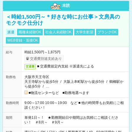
未読
＜時給1,500円～＊好きな時にお仕事＞文房具の
モクモク仕分け
派遣
職種未経験OK
社会人未経験OK
大学生歓迎
ブランクOK
WEB登録・面接OK
時給1,500円～1,875円
給与
交通費別途支給あり
■ 交通費規定内支給 ※派遣先による
交通費
大阪市天王寺区
勤務地
天王寺駅から徒歩5分
/
大阪上本町駅から徒歩5分
/
鶴橋駅か
ら徒歩5分
/
…
■物流センターなど ■勤務地選べます
9:00～17:00 10:00～19:00 など ■ 他の時間帯もお気軽にご相
勤務時間
談ください！
単発1日～！ ★勤務開始日や期間はお気軽にご相談くださ
期間
い！ ＃8月～ ＃9月～