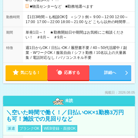
■物流センターなど ■勤務地選べます
【1日3時間～も相談OK!】 ＜シフト例＞ 9:00～12:00 12:00～
勤務時間
17:00 17:00～22:00 18:00～21:00 など こちら以外の時間帯も
お気軽にご相談ください！
単発1日～！ ★勤務開始日や期間はお気軽にご相談くださ
期間
い！ ＃8月～ ＃9月～
週1日からOK
/
日払いOK
/
履歴書不要
/
40～50代活躍中
/
副
特徴
業・WワークOK
/
服装自由
/
シフト勤務
/
10名以上の大量募
集
/
電話対応なし
/
パソコンスキル不要
気になる！
応募する
詳細へ
掲載日：2026.08.05
未読
＼空いた時間で働く！／日払いOK×1勤務3万円
も可！施設での見回りなど
派遣
ブランクOK
WEB登録・面接OK