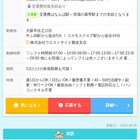
交通費別途支給あり
交通費はなんば駅～現場の最寄駅までの支給となりま
交通費
す。
大阪市住之江区
勤務地
中ふ頭駅から徒歩5分
/
コスモスクエア駅から徒歩10分
株式会社ウエストサイド難波支店
▽シフト時間例 07:00～10:00 09:00～17:00 13:00～17:00 22:00
勤務時間
～29:00 他にも現場によってシフトは色々ございます☆彡 案件
次第では午前中で終わるお仕事も...！
1日だけの単発勤務も可能！
期間
週1日からOK
/
日払いOK
/
履歴書不要
/
40～50代活躍中
/
副
特徴
業・WワークOK
/
服装自由
/
シフト勤務
/
電話対応なし
/
パソ
コンスキル不要
気になる！
応募する
詳細へ
掲載日：2026.08.05
未読