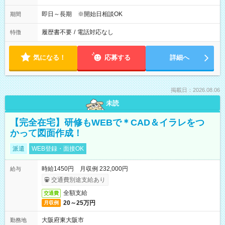
即日～長期 ※開始日相談OK
期間
履歴書不要
/
電話対応なし
特徴
気になる！
応募する
詳細へ
掲載日：2026.08.06
未読
【完全在宅】研修もWEBで＊CAD＆イラレをつ
かって図面作成！
派遣
WEB登録・面接OK
時給1450円 月収例 232,000円
給与
交通費別途支給あり
全額支給
交通費
20～25万円
月収例
大阪府東大阪市
勤務地