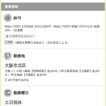
募集情報
給与
時給1,700円【月収例】約313,000円（時給1,700円×実働7.67h×21日+残業
20h）+交通費
交通費別途支給あり
○通勤交通費の支給あり（当社規定による）
交通費
勤務地
大阪市北区
大阪メトロ四つ橋線【西梅田駅】徒歩4分／JR大阪環状線【大阪駅】徒歩5
分／JR京都線【大阪駅】徒歩5分
●大手旅行会社●
勤務曜日
土日祝休