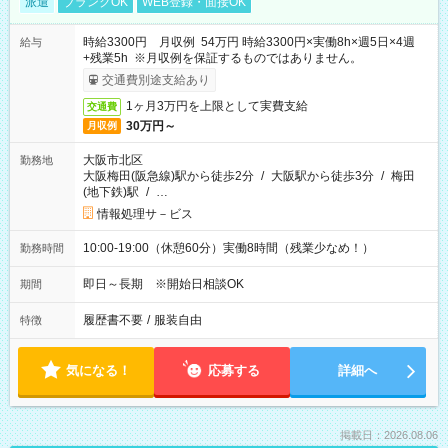
派遣
ブランクOK
WEB登録・面接OK
時給3300円 月収例 54万円 時給3300円×実働8h×週5日×4週
給与
+残業5h ※月収例を保証するものではありません。
交通費別途支給あり
1ヶ月3万円を上限として実費支給
交通費
30万円～
月収例
大阪市北区
勤務地
大阪梅田(阪急線)駅から徒歩2分
/
大阪駅から徒歩3分
/
梅田
(地下鉄)駅
/
…
情報処理サ－ビス
10:00-19:00（休憩60分）実働8時間（残業少なめ！）
勤務時間
即日～長期 ※開始日相談OK
期間
履歴書不要
/
服装自由
特徴
気になる！
応募する
詳細へ
掲載日：2026.08.06