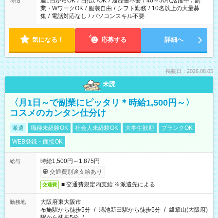
週1日からOK
/
日払いOK
/
履歴書不要
/
40～50代活躍中
/
副
特徴
業・WワークOK
/
服装自由
/
シフト勤務
/
10名以上の大量募
集
/
電話対応なし
/
パソコンスキル不要
気になる！
応募する
詳細へ
掲載日：2026.08.05
未読
〈月1日～で副業にピッタリ＊時給1,500円～〉
コスメのカンタン仕分け
派遣
職種未経験OK
社会人未経験OK
大学生歓迎
ブランクOK
WEB登録・面接OK
時給1,500円～1,875円
給与
交通費別途支給あり
■ 交通費規定内支給 ※派遣先による
交通費
大阪府東大阪市
勤務地
布施駅から徒歩5分
/
鴻池新田駅から徒歩5分
/
瓢箪山(大阪府)
駅から徒歩5分
/
…