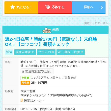
気になる！
応募する
詳細へ
掲載日：2026.08.07
未読
週2-4日在宅＊時給1700円【電話なし】未経験
OK！【コツコツ】書類チェック
派遣
職種未経験OK
ブランクOK
WEB登録・面接OK
時給1700円 月収例 26万円 時給1700円×実働7h45m×週5日×4
給与
週 ※月収例を保証するものではありません。
交通費別途支給あり
1ヶ月3万円を上限として実費支給
交通費
25～30万円
月収例
大阪市北区
勤務地
大阪駅から徒歩2分
/
大阪梅田(阪急線)駅から徒歩2分
医薬品メ－カ－
08:30-17:15（休憩60分）実働7時間45分
勤務時間