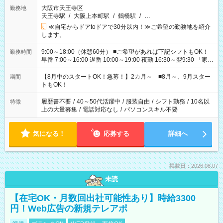
大阪市天王寺区
勤務地
天王寺駅
/
大阪上本町駅
/
鶴橋駅
/
…
≪自宅からドアtoドアで30分以内！≫ご希望の勤務地を紹介
します。
9:00～18:00（休憩60分） ■ご希望があれば下記シフトもOK！
勤務時間
早番 7:00～16:00 遅番 10:00～19:00 夜勤 16:30～翌9:30 「家族
と休みを合わせたい」 「余裕を持って夕飯の準備がしたい」
「できれば残業はしたくない」 など、ご希望を教えてください
【8月中のスタートOK！急募！】2カ月～ ■8月～、9月スター
期間
ね。 ※Wワーク希望の方へ 今ご覧のお仕事で希望する勤務時間
トもOK！
と、もう1つのお仕事の勤務時間。 合計で週40時間を超える場
合は応募できません。
履歴書不要
/
40～50代活躍中
/
服装自由
/
シフト勤務
/
10名以
特徴
上の大量募集
/
電話対応なし
/
パソコンスキル不要
気になる！
応募する
詳細へ
掲載日：2026.08.07
未読
【在宅OK・月数回出社可能性あり】時給3300
円！Web広告の新規テレアポ