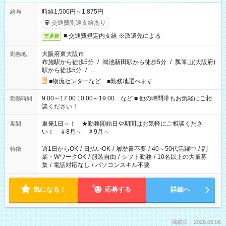
時給1,500円～1,875円
給与
交通費別途支給あり
■ 交通費規定内支給 ※派遣先による
交通費
大阪府東大阪市
勤務地
布施駅から徒歩5分
/
鴻池新田駅から徒歩5分
/
瓢箪山(大阪府)
駅から徒歩5分
/
…
■物流センターなど ■勤務地選べます
9:00～17:00 10:00～19:00 など ■ 他の時間帯もお気軽にご相
勤務時間
談ください！
単発1日～！ ★勤務開始日や期間はお気軽にご相談くださ
期間
い！ ＃8月～ ＃9月～
週1日からOK
/
日払いOK
/
履歴書不要
/
40～50代活躍中
/
副
特徴
業・WワークOK
/
服装自由
/
シフト勤務
/
10名以上の大量募
集
/
電話対応なし
/
パソコンスキル不要
気になる！
応募する
詳細へ
掲載日：2026.08.06