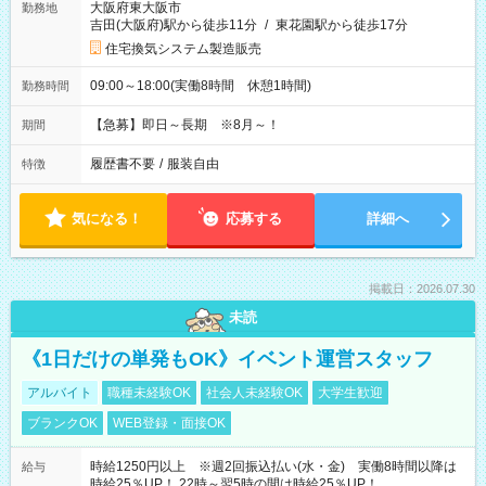
大阪府東大阪市
勤務地
吉田(大阪府)駅から徒歩11分
/
東花園駅から徒歩17分
住宅換気システム製造販売
09:00～18:00(実働8時間 休憩1時間)
勤務時間
【急募】即日～長期 ※8月～！
期間
履歴書不要
/
服装自由
特徴
気になる！
応募する
詳細へ
掲載日：2026.07.30
未読
《1日だけの単発もOK》イベント運営スタッフ
アルバイト
職種未経験OK
社会人未経験OK
大学生歓迎
ブランクOK
WEB登録・面接OK
時給1250円以上 ※週2回振込払い(水・金) 実働8時間以降は
給与
時給25％UP！ 22時～翌5時の間は時給25％UP！