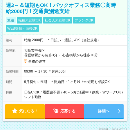
週3～＆短期もOK！バックオフィス業務〇高時
給2000円！交通費別途支給
派遣
職種未経験OK
社会人未経験OK
ブランクOK
WEB登録・面接OK
時給 2000円 ＊日払い・週払いOK（当社規定）
給与
大阪市中央区
勤務地
長堀橋駅から徒歩3分
/
心斎橋駅から徒歩10分
事務の運営
09:00 ～ 17:30 ＊休憩60分
勤務時間
9月初旬～長期 ＊開始日・1ヶ月以上の短期も相談OK
期間
日払いOK
/
履歴書不要
/
40～50代活躍中
/
副業・WワークOK
/
特徴
シフト勤務
気になる！
応募する
詳細へ
掲載日：2026.07.22