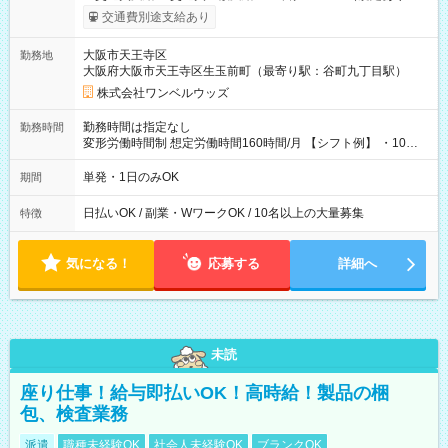
働いたその日に現金GET♪ お仕事後はコンビニATMから 日払
交通費別途支給あり
い分を引き落とせます！ 【試用期間】試用期間なし
大阪市天王寺区
勤務地
大阪府大阪市天王寺区生玉前町（最寄り駅：谷町九丁目駅）
株式会社ワンベルウッズ
勤務時間は指定なし
勤務時間
変形労働時間制 想定労働時間160時間/月 【シフト例】 ・10：
00～20：00
単発・1日のみOK
期間
日払いOK / 副業・WワークOK / 10名以上の大量募集
特徴
気になる！
応募する
詳細へ
未読
座り仕事！給与即払いOK！高時給！製品の梱
包、検査業務
派遣
職種未経験OK
社会人未経験OK
ブランクOK