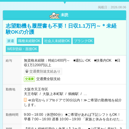
掲載日：2026.08.06
未読
志望動機も履歴書も不要！日収1.1万円～＊未経
験OKの介護
派遣
職種未経験OK
社会人未経験OK
ブランクOK
WEB登録・面接OK
無資格未経験：時給1400円～ ■週払いOK ■扶養内OK ■日
給与
収1万1200円以上
交通費別途支給あり
交通費全額支給
交通費
大阪市天王寺区
勤務地
天王寺駅
/
大阪上本町駅
/
鶴橋駅
/
…
≪自宅からドアtoドアで30分以内！≫ご希望の勤務地を紹介
します。
9:00～18:00（休憩60分） ■ご希望があれば下記シフトもOK！
勤務時間
早番 7:00～16:00 遅番 10:00～19:00 「家族と休みを合わせた
い」 「余裕を持って夕飯の準備がしたい」 「できれば残業はし
たくない」 など、ご希望を教えてくださいね。 ※Wワーク希望