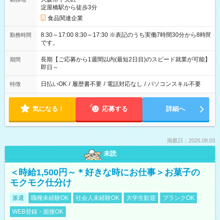
淀屋橋駅から徒歩3分
食品関連企業
8:30～17:00 8:30～17:30 ※表記のうち実働7時間30分から8時間
勤務時間
です。
長期【ご応募から1週間以内(最短2日目)のスピード就業が可能】
期間
即日～
日払いOK
/
履歴書不要
/
電話対応なし
/
パソコンスキル不要
特徴
気になる！
応募する
詳細へ
掲載日：2026.08.03
未読
＜時給1,500円～＊好きな時にお仕事＞お菓子の
モクモク仕分け
派遣
職種未経験OK
社会人未経験OK
大学生歓迎
ブランクOK
WEB登録・面接OK