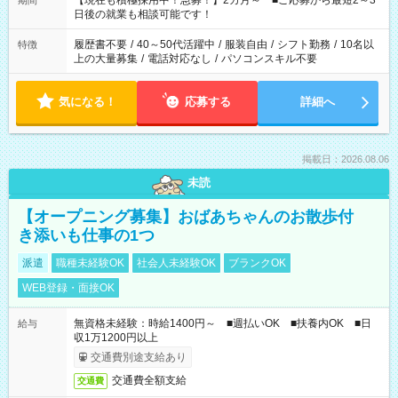
【現在も積極採用中！急募！】2カ月～ ■ご応募から最短2～3
期間
の方へ 今ご覧のお仕事で希望する勤務時間と、もう1つのお仕事
日後の就業も相談可能です！
の勤務時間。 合計で週40時間を超える場合は応募できません。
履歴書不要
/
40～50代活躍中
/
服装自由
/
シフト勤務
/
10名以
特徴
上の大量募集
/
電話対応なし
/
パソコンスキル不要
気になる！
応募する
詳細へ
掲載日：2026.08.06
未読
【オープニング募集】おばあちゃんのお散歩付
き添いも仕事の1つ
派遣
職種未経験OK
社会人未経験OK
ブランクOK
WEB登録・面接OK
無資格未経験：時給1400円～ ■週払いOK ■扶養内OK ■日
給与
収1万1200円以上
交通費別途支給あり
交通費全額支給
交通費