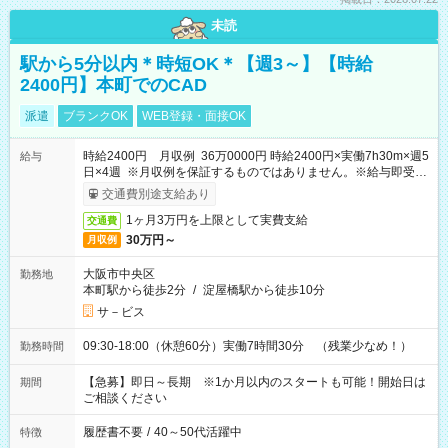
未読
駅から5分以内＊時短OK＊【週3～】【時給
2400円】本町でのCAD
派遣
ブランクOK
WEB登録・面接OK
時給2400円 月収例 36万0000円 時給2400円×実働7h30m×週5
給与
日×4週 ※月収例を保証するものではありません。※給与即受取
りサービス利用可（利用条件有）
交通費別途支給あり
1ヶ月3万円を上限として実費支給
交通費
30万円～
月収例
大阪市中央区
勤務地
本町駅から徒歩2分
/
淀屋橋駅から徒歩10分
サ－ビス
09:30-18:00（休憩60分）実働7時間30分 （残業少なめ！）
勤務時間
【急募】即日～長期 ※1か月以内のスタートも可能！開始日は
期間
ご相談ください
履歴書不要
/
40～50代活躍中
特徴