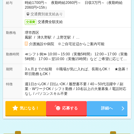
時給1700円～ 夜勤時給2060円～ 日収3万円～（夜勤時給
給与
2060円×15h）
交通費別途支給あり
交通費全額支給
交通費
堺市西区
勤務地
鳳駅
/
津久野駅
/
上野芝駅
/
…
介護施設や病院 ※ご自宅近辺からご案内可能
≪シフト例≫ 10:00～15:00（実働5時間） 12:00～17:00（実働
勤務時間
5時間） 17:00～翌10:00（実働15時間）など ご希望に応じて、
働く時間は調整できます！ お気軽に担当へ相談ください！
3ヵ月までの短期 ※職場が気に入れば、長期もOK！ ★急募！
期間
即日勤務もOK！
週1日からOK
/
日払いOK
/
履歴書不要
/
40～50代活躍中
/
副
特徴
業・WワークOK
/
シフト勤務
/
10名以上の大量募集
/
電話対応
なし
/
パソコンスキル不要
気になる！
応募する
詳細へ