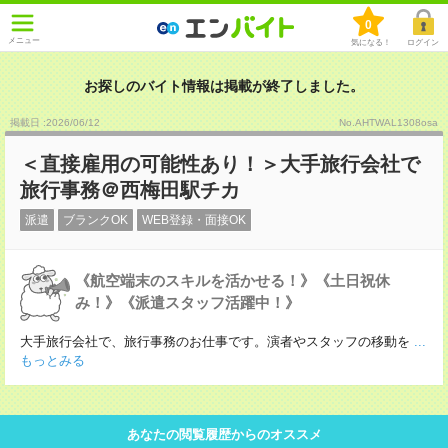
0
メニュー
気になる！
ログイン
お探しのバイト情報は掲載が終了しました。
掲載日 :2026
/
06
/
12
No.AHTWAL1308osa
＜直接雇用の可能性あり！＞大手旅行会社で
旅行事務＠西梅田駅チカ
派遣
ブランクOK
WEB登録・面接OK
《航空端末のスキルを活かせる！》《土日祝休
み！》《派遣スタッフ活躍中！》
大手旅行会社で、旅行事務のお仕事です。演者やスタッフの移動を
...
もっとみる
あなたの閲覧履歴からのオススメ