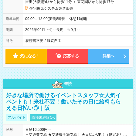
吉田(大阪府)駅から徒歩11分
/
東花園駅から徒歩17分
住宅換気システム製造販売
09:00～18:00(実働8時間 休憩1時間)
勤務時間
2026年09月上旬～長期 ※9月～！
期間
履歴書不要
/
服装自由
特徴
気になる！
応募する
詳細へ
未読
好きな場所で働けるイベントスタッフ☆人気イ
ベントも！来社不要！働いたその日に給料もら
える日払い◎｜阪
アルバイト
職種未経験OK
日給16,500円～
給与
＋交通費支給 ★交通費全額支給！ ★日払いOK！（規定あり） ┗