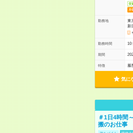
交
月
東
勤務地
新
1
勤務時間
2
期間
履
特徴
気に
＃1日4時間
搬のお仕事