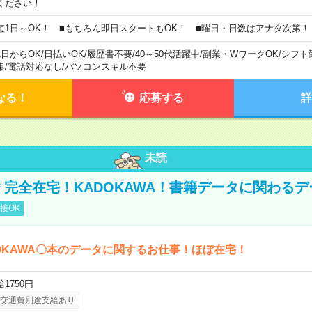
ください！
短1日～OK！ ■もちろん即日スタートもOK！ ■曜日・日数はアナタ次第！
1日からOK
/
日払いOK
/
履歴書不要
/
40～50代活躍中
/
副業・WワークOK
/
シフト
集
/
電話対応なし
/
パソコンスキル不要
なる！
応募する
詳
未読
円＊完全在宅！KADOKAWA！書籍データに関わる
接OK
OKAWA〇本のデータに関するお仕事！ほぼ在宅！
1750円
交通費別途支給あり