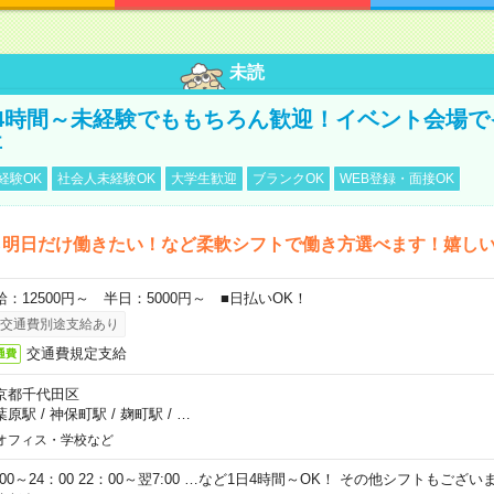
未読
4時間～未経験でももちろん歓迎！イベント会場で
事
経験OK
社会人未経験OK
大学生歓迎
ブランクOK
WEB登録・面接OK
ら明日だけ働きたい！など柔軟シフトで働き方選べます！嬉し
給：12500円～ 半日：5000円～ ■日払いOK！
交通費別途支給あり
交通費規定支給
通費
京都千代田区
葉原駅
/
神保町駅
/
麹町駅
/
…
オフィス・学校など
0:00～24：00 22：00～翌7:00 …など1日4時間～OK！ その他シフトもござ