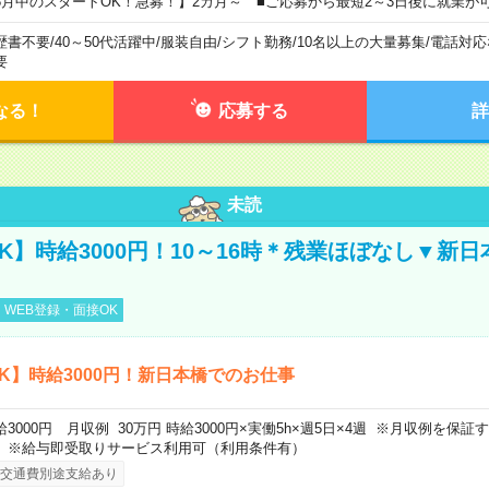
8月中のスタートOK！急募！】2カ月～ ■ご応募から最短2～3日後に就業が
歴書不要
/
40～50代活躍中
/
服装自由
/
シフト勤務
/
10名以上の大量募集
/
電話対応
要
なる！
応募する
詳
未読
K】時給3000円！10～16時＊残業ほぼなし▼新
WEB登録・面接OK
K】時給3000円！新日本橋でのお仕事
給3000円 月収例 30万円 時給3000円×実働5h×週5日×4週 ※月収例を保
。※給与即受取りサービス利用可（利用条件有）
交通費別途支給あり