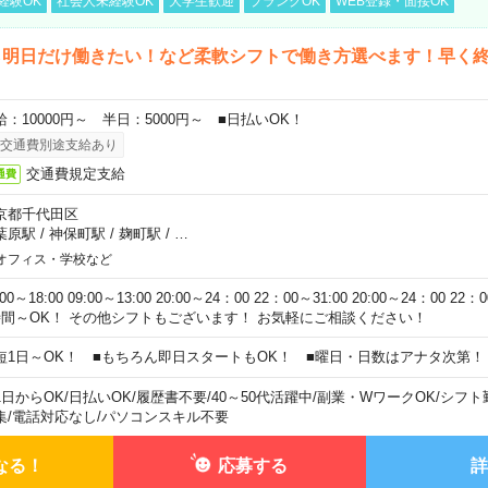
経験OK
社会人未経験OK
大学生歓迎
ブランクOK
WEB登録・面接OK
ら明日だけ働きたい！など柔軟シフトで働き方選べます！早く
給：10000円～ 半日：5000円～ ■日払いOK！
交通費別途支給あり
交通費規定支給
通費
京都千代田区
葉原駅
/
神保町駅
/
麹町駅
/
…
オフィス・学校など
:00～18:00 09:00～13:00 20:00～24：00 22：00～31:00 20:00～24：00 2
時間～OK！ その他シフトもございます！ お気軽にご相談ください！
短1日～OK！ ■もちろん即日スタートもOK！ ■曜日・日数はアナタ次第！
1日からOK
/
日払いOK
/
履歴書不要
/
40～50代活躍中
/
副業・WワークOK
/
シフト
集
/
電話対応なし
/
パソコンスキル不要
なる！
応募する
詳