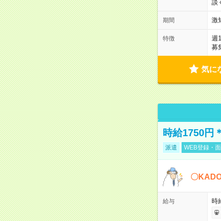
談
激
期間
週
特徴
募
気に
時給1750
派遣
WEB登録・面
〇KAD
時給
給与