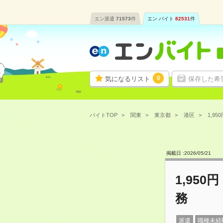
エン派遣
71573
件
エン バイト
82531
件
0
気になるリスト
保存した希
バイトTOP
関東
東京都
港区
1,9
掲載日 :
2026
/
05
/
21
1,95
務
派遣
職種未経