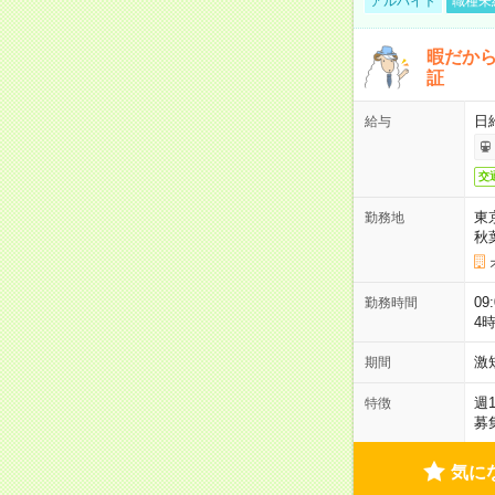
アルバイト
職種未
暇だか
証
日
給与
交
東
勤務地
秋
09
勤務時間
4
激
期間
週
特徴
募
気に