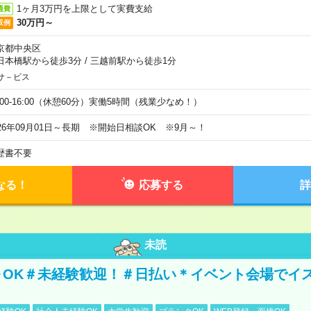
1ヶ月3万円を上限として実費支給
通費
30万円～
収例
京都中央区
日本橋駅から徒歩3分
/
三越前駅から徒歩1分
サ－ビス
0:00-16:00（休憩60分）実働5時間（残業少なめ！）
026年09月01日～長期 ※開始日相談OK ※9月～！
歴書不要
なる！
応募する
詳
未読
～OK＃未経験歓迎！＃日払い＊イベント会場でイ