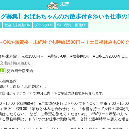
未読
グ募集】おばあちゃんのお散歩付き添いも仕事の
K
社会人未経験OK
ブランクOK
WEB登録・面接OK
～OK≫無資格・未経験でも時給1500円～！土日祝休みもOK
資格未経験：時給1500円～ ■週払いOK ■扶養内OK ■日収1万2000円以上
交通費別途支給あり
交通費全額支給
通費
京都豊島区
鴨駅
/
目白駅
/
北池袋駅
/
…
≪自宅からドアtoドアで30分以内！≫ご希望の勤務地を紹介します。
00～18:00（休憩60分） ■ご希望があれば下記シフトもOK！ 早番 7:00～16:00 遅
勤 16:30～翌9:30 「家族と休みを合わせたい」 「余裕を持って夕飯の準備
業はしたくない」 など、ご希望を教えてくださいね。 ※Wワーク希望の方へ
する勤務時間と、もう1つのお仕事の勤務時間。 合計で週40時間を超える場