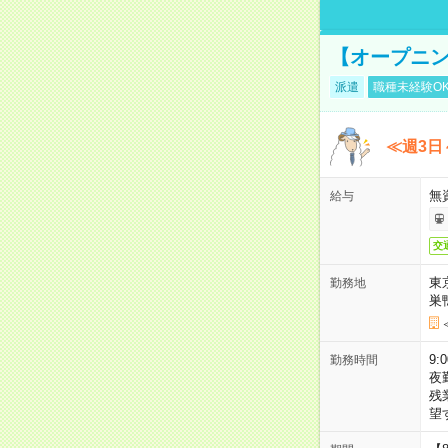
【オープニン
派遣
職種未経験O
≪週3日
無
給与
交
東
勤務地
巣
9:
勤務時間
夜
残
望