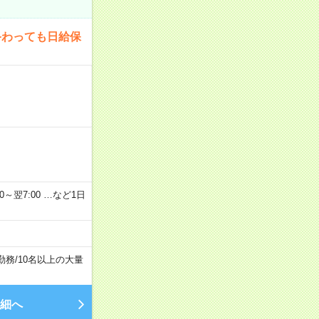
終わっても日給保
2：00～翌7:00 …など1日
勤務
/
10名以上の大量
細へ