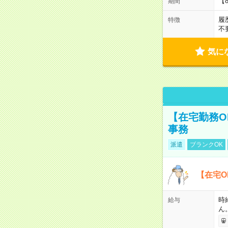
【
期間
履
特徴
不
気に
【在宅勤務O
事務
派遣
ブランクOK
【在宅O
時
給与
ん