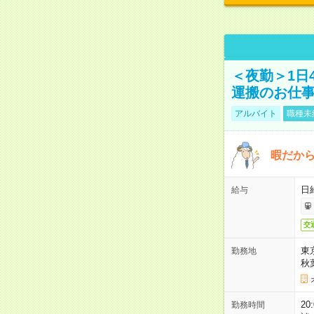
＜夜勤＞1日
運搬のお仕
アルバイト
職種未
暇だか
日
給与
交
東
勤務地
秋
2
勤務時間