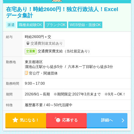
在宅あり！時給2600円！独立行政法人！Excel
データ集計
派遣
職種未経験OK
ブランクOK
WEB登録・面接OK
時給2600円＋交
給与
交通費別途支給あり
交通費実費支給（当社規定あり）
交通費
東京都港区
勤務地
溜池山王駅から徒歩5分
/
六本木一丁目駅から徒歩3分
官公庁・関連団体
9:00～17:00
勤務時間
2026/9/1～長期 ※期間限定:2027年3月末まで ※9月～OK！
期間
履歴書不要
/
40～50代活躍中
特徴
気になる！
応募する
詳細へ