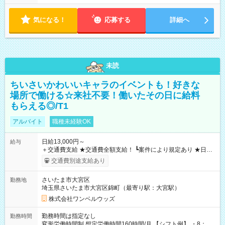
気になる！
応募する
詳細へ
未読
ちいさいかわいいキャラのイベントも！好きな
場所で働ける☆来社不要！働いたその日に給料
もらえる◎/T1
アルバイト
職種未経験OK
日給13,000円～
給与
＋交通費支給 ★交通費全額支給！ ┗案件により規定あり ★日払
いOK！（規定あり） ┗働いたその日に現金GET♪ お仕事後はコ
交通費別途支給あり
ンビニATMから 日払い分を引き落とせます！ 【試用期間】試
用期間なし
さいたま市大宮区
勤務地
埼玉県さいたま市大宮区錦町（最寄り駅：大宮駅）
株式会社ワンベルウッズ
勤務時間は指定なし
勤務時間
変形労働時間制 想定労働時間160時間/月 【シフト例】 ・8：00