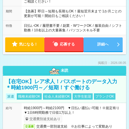
ご相談ください！
【急募】即日～短期も長期もOK！最短翌月末まで 1か月ごとの
期間
更新が可能！開始日もご相談ください！
日払いOK
/
履歴書不要
/
副業・WワークOK
/
服装自由
/
シフト
特徴
勤務
/
10名以上の大量募集
/
パソコンスキル不要
気になる！
応募する
詳細へ
掲載日：2026.08.05
未読
【在宅OK】レア求人！パスポートのデータ入力
＊時給1900円～／短期！すぐ働ける
派遣
職種未経験OK
社会人未経験OK
大学生歓迎
ブランクOK
時給1900円～時給2100円 ▼日払い週払い可能！※規定有り
給与
▼1日6時間勤務で日収1万以上！
交通費別途支給あり
交通費一部別途支給 ※お仕事によって変動あり
交通費