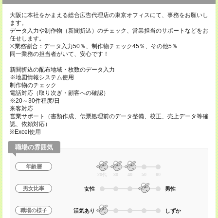
大阪に本社をかまえる総合広告代理店の東京オフィスにて、事務をお願いし
ます。
データ入力や制作物（新聞折込）のチェック、営業担当のサポートなどをお
任せします。
※業務割合：データ入力50％、制作物チェック45％、その他5％
同一業務の担当者がいて、安心です！
新聞折込の配布地域・枚数のデータ入力
※地図情報システム使用
制作物のチェック
電話対応（取り次ぎ・顧客への確認）
※20～30件程度/日
来客対応
営業サポート（書類作成、伝票処理前のデータ整備、校正、売上データ等確
認、依頼対応）
※Excel使用
職場の雰囲気
年齢層
20代
30
40
50
60
男女比率
女性
男性
職場の様子
活気あり
しずか