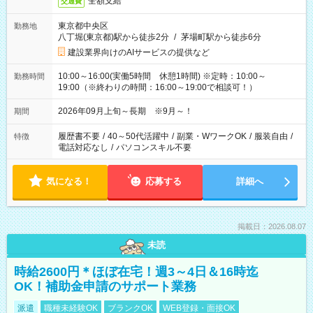
全額支給
交通費
東京都中央区
勤務地
八丁堀(東京都)駅から徒歩2分
/
茅場町駅から徒歩6分
建設業界向けのAIサービスの提供など
10:00～16:00(実働5時間 休憩1時間) ※定時：10:00～
勤務時間
19:00（※終わりの時間：16:00～19:00で相談可！）
2026年09月上旬～長期 ※9月～！
期間
履歴書不要
/
40～50代活躍中
/
副業・WワークOK
/
服装自由
/
特徴
電話対応なし
/
パソコンスキル不要
気になる！
応募する
詳細へ
掲載日：2026.08.07
未読
時給2600円＊ほぼ在宅！週3～4日＆16時迄
OK！補助金申請のサポート業務
派遣
職種未経験OK
ブランクOK
WEB登録・面接OK