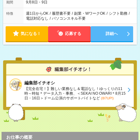
9月8日・9日
期間
週1日からOK
/
履歴書不要
/
副業・WワークOK
/
シフト勤務
/
特徴
電話対応なし
/
パソコンスキル不要
気になる！
応募する
詳細へ
編集部イチオシ
【完全在宅！】難しい業務なし＆電話なし！ゆっくりの11
時～時短＊データ入力・事務、＜SEKAI NO OWARI＊8月15
日・16日＞ドーム公演のサポートバイトなど
(8/7UP!)
お仕事の概要