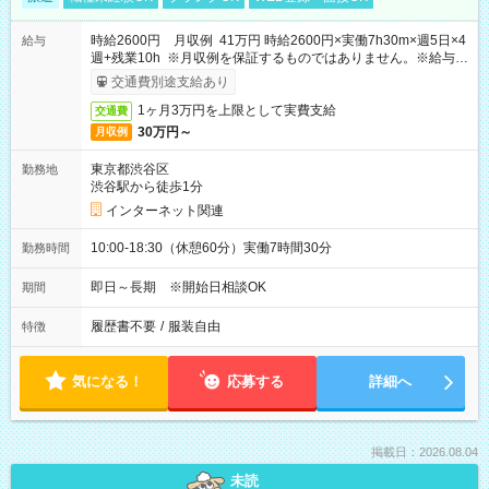
時給2600円 月収例 41万円 時給2600円×実働7h30m×週5日×4
給与
週+残業10h ※月収例を保証するものではありません。※給与即
受取りサービス利用可（利用条件有）
交通費別途支給あり
1ヶ月3万円を上限として実費支給
交通費
30万円～
月収例
東京都渋谷区
勤務地
渋谷駅から徒歩1分
インターネット関連
10:00-18:30（休憩60分）実働7時間30分
勤務時間
即日～長期 ※開始日相談OK
期間
履歴書不要
/
服装自由
特徴
気になる！
応募する
詳細へ
掲載日：2026.08.04
未読