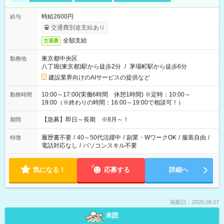
時給2600円
給与
交通費別途支給あり
全額支給
交通費
東京都中央区
勤務地
八丁堀(東京都)駅から徒歩2分
/
茅場町駅から徒歩6分
建設業界向けのAIサービスの提供など
10:00～17:00(実働6時間 休憩1時間) ※定時：10:00～
勤務時間
19:00（※終わりの時間：16:00～19:00で相談可！）
【急募】即日～長期 ※8月～！
期間
履歴書不要
/
40～50代活躍中
/
副業・WワークOK
/
服装自由
/
特徴
電話対応なし
/
パソコンスキル不要
気になる！
応募する
詳細へ
掲載日：2026.08.07
未読