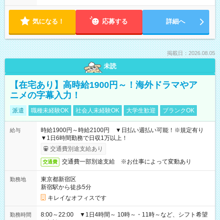
気になる！
応募する
詳細へ
掲載日：2026.08.05
未読
【在宅あり】高時給1900円～！海外ドラマやア
ニメの字幕入力！
派遣
職種未経験OK
社会人未経験OK
大学生歓迎
ブランクOK
時給1900円～時給2100円 ▼日払い週払い可能！※規定有り
給与
▼1日6時間勤務で日収1万以上！
交通費別途支給あり
交通費一部別途支給 ※お仕事によって変動あり
交通費
東京都新宿区
勤務地
新宿駅から徒歩5分
キレイなオフィスです
8:00～22:00 ▼1日4時間～ 10時～・11時～など、シフト希望
勤務時間