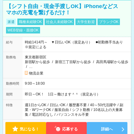
【シフト自由・現金手渡しOK】iPhoneなどス
マホの充電を繋げるだけ！
派遣
職種未経験OK
社会人未経験OK
大学生歓迎
ブランクOK
WEB登録・面接OK
時給1414円～ ▼日払いOK（規定あり） ■初勤務手当あり
給与
※規定による
東京都新宿区
勤務地
新宿駅から徒歩
/
新宿三丁目駅から徒歩
/
高田馬場駅から徒歩
/
…
物流企業
9:00～18:00
勤務時間
即日～OK！ 1日～働けます＾＾（規定あり）
期間
週1日からOK
/
日払いOK
/
履歴書不要
/
40～50代活躍中
/
副
特徴
業・WワークOK
/
服装自由
/
シフト勤務
/
10名以上の大量募
集
/
電話対応なし
/
パソコンスキル不要
気になる！
応募する
詳細へ