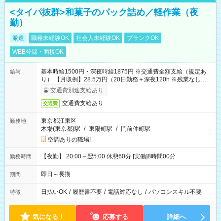
<タイパ抜群>和菓子のパック詰め／軽作業（夜
勤）
派遣
職種未経験OK
社会人未経験OK
ブランクOK
WEB登録・面接OK
基本時給1500円・深夜時給1875円 ※交通費全額支給（規定あ
給与
り） 【月収例】28.5万円（20日勤務＋深夜120h ※残業なしの場
合）
交通費別途支給あり
交通費支給あり
交通費
東京都江東区
勤務地
木場(東京都)駅
/
東陽町駅
/
門前仲町駅
空調ありの職場!
【夜勤】 20:00～翌5:00 休憩60分 [実働]8時間00分
勤務時間
即日～長期
期間
日払いOK
/
履歴書不要
/
電話対応なし
/
パソコンスキル不要
特徴
気になる！
応募する
詳細へ