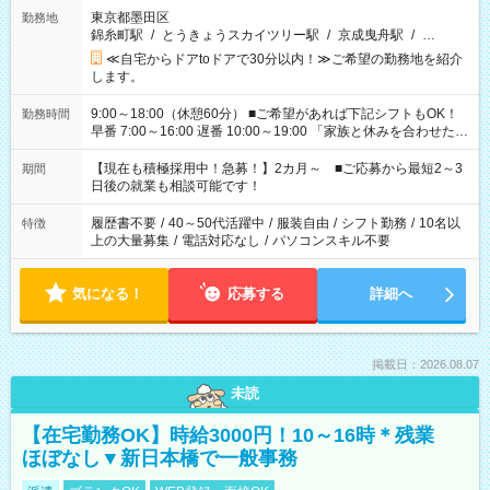
東京都墨田区
勤務地
錦糸町駅
/
とうきょうスカイツリー駅
/
京成曳舟駅
/
…
≪自宅からドアtoドアで30分以内！≫ご希望の勤務地を紹介
します。
9:00～18:00（休憩60分） ■ご希望があれば下記シフトもOK！
勤務時間
早番 7:00～16:00 遅番 10:00～19:00 「家族と休みを合わせた
い」 「余裕を持って夕飯の準備がしたい」 「できれば残業はし
たくない」 など、ご希望を教えてくださいね。 ※Wワーク希望
【現在も積極採用中！急募！】2カ月～ ■ご応募から最短2～3
期間
の方へ 今ご覧のお仕事で希望する勤務時間と、もう1つのお仕事
日後の就業も相談可能です！
の勤務時間。 合計で週40時間を超える場合は応募できません。
履歴書不要
/
40～50代活躍中
/
服装自由
/
シフト勤務
/
10名以
特徴
上の大量募集
/
電話対応なし
/
パソコンスキル不要
気になる！
応募する
詳細へ
掲載日：2026.08.07
未読
【在宅勤務OK】時給3000円！10～16時＊残業
ほぼなし▼新日本橋で一般事務