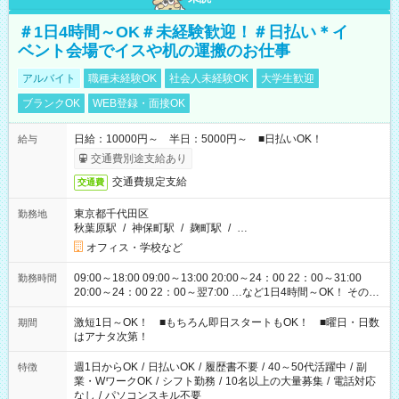
＃1日4時間～OK＃未経験歓迎！＃日払い＊イ
ベント会場でイスや机の運搬のお仕事
アルバイト
職種未経験OK
社会人未経験OK
大学生歓迎
ブランクOK
WEB登録・面接OK
日給：10000円～ 半日：5000円～ ■日払いOK！
給与
交通費別途支給あり
交通費規定支給
交通費
東京都千代田区
勤務地
秋葉原駅
/
神保町駅
/
麹町駅
/
…
オフィス・学校など
09:00～18:00 09:00～13:00 20:00～24：00 22：00～31:00
勤務時間
20:00～24：00 22：00～翌7:00 …など1日4時間～OK！ その他
シフトもございます！ お気軽にご相談ください！
激短1日～OK！ ■もちろん即日スタートもOK！ ■曜日・日数
期間
はアナタ次第！
週1日からOK
/
日払いOK
/
履歴書不要
/
40～50代活躍中
/
副
特徴
業・WワークOK
/
シフト勤務
/
10名以上の大量募集
/
電話対応
なし
/
パソコンスキル不要