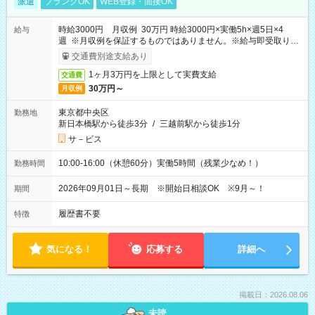
派遣
ブランクOK
WEB登録・面接OK
時給3000円 月収例 30万円 時給3000円×実働5h×週5日×4
給与
週 ※月収例を保証するものではありません。※給与即受取りサ
ービス利用可（利用条件有）
交通費別途支給あり
1ヶ月3万円を上限として実費支給
交通費
30万円～
月収例
東京都中央区
勤務地
新日本橋駅から徒歩3分
/
三越前駅から徒歩1分
サ－ビス
10:00-16:00（休憩60分）実働5時間（残業少なめ！）
勤務時間
2026年09月01日～長期 ※開始日相談OK ※9月～！
期間
履歴書不要
特徴
気になる！
応募する
詳細へ
掲載日：2026.08.06
未読