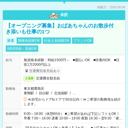
掲載日：2026.08.08
未読
【オープニング募集】おばあちゃんのお散歩付
き添いも仕事の1つ
派遣
職種未経験OK
社会人未経験OK
ブランクOK
WEB登録・面接OK
無資格未経験：時給1500円～ ■週払いOK ■扶養内OK ■日
給与
収1万2000円以上
交通費別途支給あり
交通費全額支給
交通費
東京都豊島区
勤務地
巣鴨駅
/
目白駅
/
北池袋駅
/
…
≪自宅からドアtoドアで30分以内！≫ご希望の勤務地を紹介
します。
9:00～18:00（休憩60分） ■ご希望があれば下記シフトもOK！
勤務時間
早番 7:00～16:00 遅番 10:00～19:00 夜勤 16:30～翌9:30 「家族
と休みを合わせたい」 「余裕を持って夕飯の準備がしたい」
「できれば残業はしたくない」 など、ご希望を教えてください