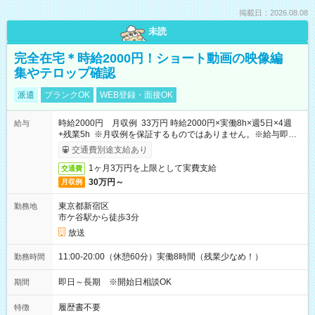
掲載日：2026.08.08
未読
完全在宅＊時給2000円！ショート動画の映像編
集やテロップ確認
派遣
ブランクOK
WEB登録・面接OK
時給2000円 月収例 33万円 時給2000円×実働8h×週5日×4週
給与
+残業5h ※月収例を保証するものではありません。※給与即受
取りサービス利用可（利用条件有）
交通費別途支給あり
1ヶ月3万円を上限として実費支給
交通費
30万円～
月収例
東京都新宿区
勤務地
市ケ谷駅から徒歩3分
放送
11:00-20:00（休憩60分）実働8時間（残業少なめ！）
勤務時間
即日～長期 ※開始日相談OK
期間
履歴書不要
特徴