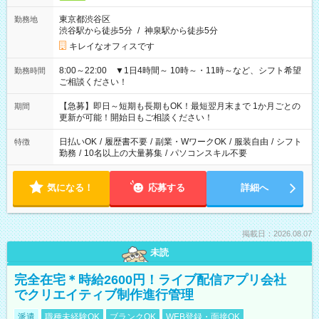
東京都渋谷区
勤務地
渋谷駅から徒歩5分
/
神泉駅から徒歩5分
キレイなオフィスです
8:00～22:00 ▼1日4時間～ 10時～・11時～など、シフト希望
勤務時間
ご相談ください！
【急募】即日～短期も長期もOK！最短翌月末まで 1か月ごとの
期間
更新が可能！開始日もご相談ください！
日払いOK
/
履歴書不要
/
副業・WワークOK
/
服装自由
/
シフト
特徴
勤務
/
10名以上の大量募集
/
パソコンスキル不要
気になる！
応募する
詳細へ
掲載日：2026.08.07
未読
完全在宅＊時給2600円！ライブ配信アプリ会社
でクリエイティブ制作進行管理
派遣
職種未経験OK
ブランクOK
WEB登録・面接OK