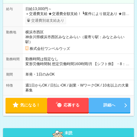
日給13,000円～
給与
＋交通費支給 ★交通費全額支給！ ┗案件により規定あり ★日払
いOK！（規定あり） ┗働いたその日に現金GET♪ お仕事後はコ
交通費別途支給あり
ンビニATMから 日払い分を引き落とせます！ 【試用期間】試
用期間なし
横浜市西区
勤務地
神奈川県横浜市西区みなとみらい（最寄り駅：みなとみらい
駅）
株式会社ワンベルウッズ
勤務時間は指定なし
勤務時間
変形労働時間制 想定労働時間160時間/月 【シフト例】 ・8：00
～21：00
単発・1日のみOK
期間
週1日からOK / 日払いOK / 副業・WワークOK / 10名以上の大量
特徴
募集
気になる！
応募する
詳細へ
未読