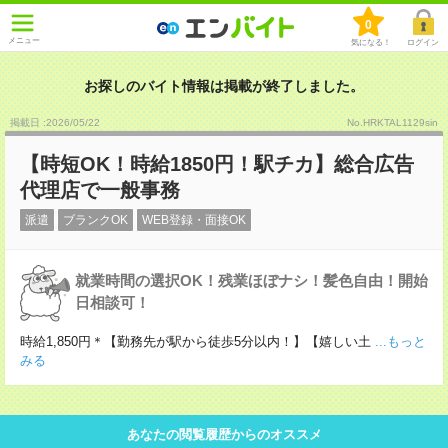
0
メニュー
気になる！
ログイン
お探しのバイト情報は掲載が終了しました。
掲載日 :2026
/
05
/
22
No.HRKTAL1129sin
【時短OK！時給1850円！駅チカ】総合広告
代理店で一般事務
派遣
ブランクOK
WEB登録・面接OK
就業時間の選択OK！残業ほぼナシ！髪色自由！開始
日相談可！
時給1,850円＊【勤務先が駅から徒歩5分以内！】【嬉しい土
...もっと
みる
あなたの閲覧履歴からのオススメ