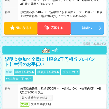
【8月中のスタートOK！急募！】2カ月～ ■ご応募から最短2～
期間
ね。 ※Wワーク希望の方へ 今ご覧のお仕事で希望する勤務時間
3日後に就業が可能です！
と、もう1つのお仕事の勤務時間。 合計で週40時間を超える場
合は応募できません。
履歴書不要
/
40～50代活躍中
/
服装自由
/
シフト勤務
/
10名以
特徴
上の大量募集
/
電話対応なし
/
パソコンスキル不要
気になる！
応募する
詳細へ
掲載日：2026.08.08
未読
説明会参加で全員に【現金2千円相当プレゼン
ト】生活のお手伝い
派遣
職種未経験OK
社会人未経験OK
ブランクOK
WEB登録・面接OK
無資格未経験：時給1500円～ ■週払いOK ■扶養内OK ■日
給与
収1万2000円以上
交通費別途支給あり
交通費全額支給
交通費