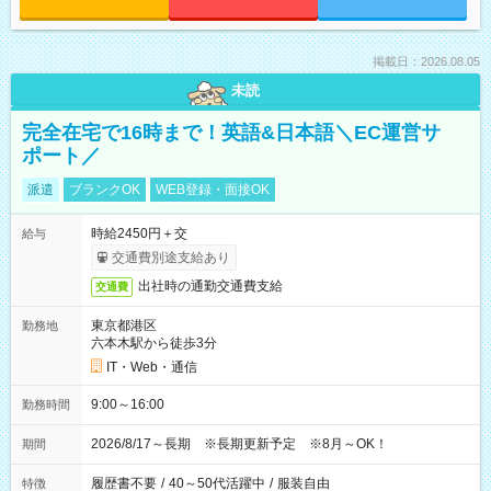
掲載日：2026.08.05
未読
完全在宅で16時まで！英語&日本語＼EC運営サ
ポート／
派遣
ブランクOK
WEB登録・面接OK
時給2450円＋交
給与
交通費別途支給あり
出社時の通勤交通費支給
交通費
東京都港区
勤務地
六本木駅から徒歩3分
IT・Web・通信
9:00～16:00
勤務時間
2026/8/17～長期 ※長期更新予定 ※8月～OK！
期間
履歴書不要
/
40～50代活躍中
/
服装自由
特徴