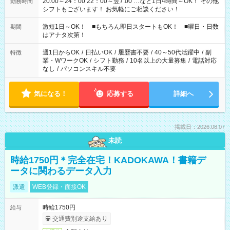
20:00～24：00 22：00～翌7:00 …など1日4時間～OK！ その他
勤務時間
シフトもございます！ お気軽にご相談ください！
激短1日～OK！ ■もちろん即日スタートもOK！ ■曜日・日数
期間
はアナタ次第！
週1日からOK
/
日払いOK
/
履歴書不要
/
40～50代活躍中
/
副
特徴
業・WワークOK
/
シフト勤務
/
10名以上の大量募集
/
電話対応
なし
/
パソコンスキル不要
気になる！
応募する
詳細へ
掲載日：2026.08.07
未読
時給1750円＊完全在宅！KADOKAWA！書籍デ
ータに関わるデータ入力
派遣
WEB登録・面接OK
時給1750円
給与
交通費別途支給あり