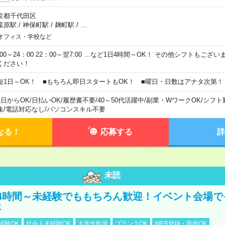
京都千代田区
葉原駅
/
神保町駅
/
麹町駅
/
…
オフィス・学校など
0:00～24：00 22：00～翌7:00 …など1日4時間～OK！ その他シフトもござ
ください！
短1日～OK！ ■もちろん即日スタートもOK！ ■曜日・日数はアナタ次第！
1日からOK
/
日払いOK
/
履歴書不要
/
40～50代活躍中
/
副業・WワークOK
/
シフト
集
/
電話対応なし
/
パソコンスキル不要
なる！
応募する
詳
未読
4時間～未経験でももちろん歓迎！イベント会場で
事
経験OK
社会人未経験OK
大学生歓迎
ブランクOK
WEB登録・面接OK