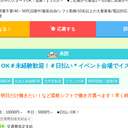
8月中のスタートOK！急募！】2カ月～ ■ご応募から最短2～3日後に就業が
歴書不要
/
40～50代活躍中
/
服装自由
/
シフト勤務
/
10名以上の大量募集
/
電話対応
要
なる！
応募する
詳
未読
～OK＃未経験歓迎！＃日払い＊イベント会場でイ
経験OK
社会人未経験OK
大学生歓迎
ブランクOK
WEB登録・面接OK
ら明日だけ働きたい！など柔軟シフトで働き方選べます！早く
給：10000円～ 半日：5000円～ ■日払いOK！
交通費別途支給あり
交通費規定支給
通費