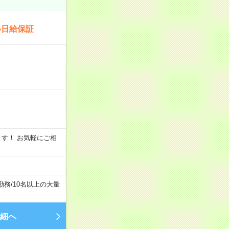
い日給保証
います！ お気軽にご相
勤務
/
10名以上の大量
細へ