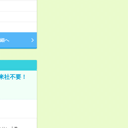
細へ
来社不要！