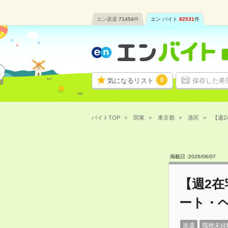
エン派遣
71454
件
エン バイト
82531
件
0
気になるリスト
保存した希
バイトTOP
関東
東京都
港区
【週2
掲載日 :
2026
/
06
/
07
【週2在
ート・
派遣
職種未経