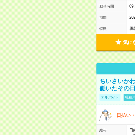
0
勤務時間
2
期間
履
特徴
気に
ちいさいか
働いたその日
アルバイト
職種未
日払い・
日給
給与