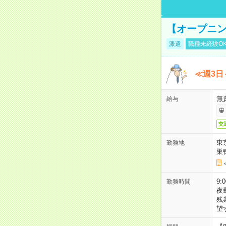
【オープニン
派遣
職種未経験O
≪週3日
無
給与
交
東
勤務地
巣
9:
勤務時間
夜
残
望