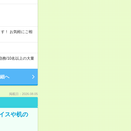
います！ お気軽にご相
勤務
/
10名以上の大量
細へ
掲載日：2026.08.05
イスや机の