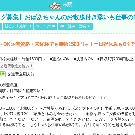
未読
グ募集】おばあちゃんのお散歩付き添いも仕事の
K
社会人未経験OK
ブランクOK
WEB登録・面接OK
～OK≫無資格・未経験でも時給1500円～！土日祝休みもOK
資格未経験：時給1500円～ ■週払いOK ■扶養内OK ■日収1万2000円以上
交通費別途支給あり
交通費全額支給
通費
京都豊島区
鴨駅
/
目白駅
/
北池袋駅
/
…
≪自宅からドアtoドアで30分以内！≫ご希望の勤務地を紹介します。
00～18:00（休憩60分） ■ご希望があれば下記シフトもOK！ 早番 7:00～16:00 遅
勤 16:30～翌9:30 「家族と休みを合わせたい」 「余裕を持って夕飯の準備
業はしたくない」 など、ご希望を教えてくださいね。 ※Wワーク希望の方へ
する勤務時間と、もう1つのお仕事の勤務時間。 合計で週40時間を超える場