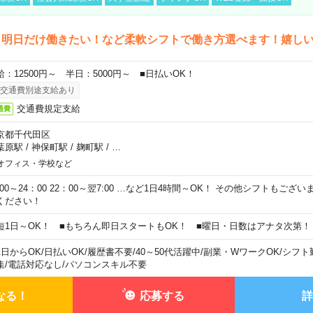
ら明日だけ働きたい！など柔軟シフトで働き方選べます！嬉し
給：12500円～ 半日：5000円～ ■日払いOK！
交通費別途支給あり
交通費規定支給
通費
京都千代田区
葉原駅
/
神保町駅
/
麹町駅
/
…
オフィス・学校など
0:00～24：00 22：00～翌7:00 …など1日4時間～OK！ その他シフトもござ
ください！
短1日～OK！ ■もちろん即日スタートもOK！ ■曜日・日数はアナタ次第！
1日からOK
/
日払いOK
/
履歴書不要
/
40～50代活躍中
/
副業・WワークOK
/
シフト
集
/
電話対応なし
/
パソコンスキル不要
なる！
応募する
詳