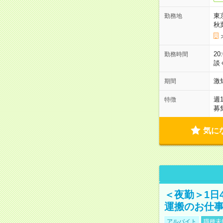
東
勤務地
秋
2
勤務時間
談
激
期間
週
特徴
募
気に
＜夜勤＞1日
運搬のお仕
アルバイト
職種未