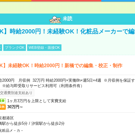
未読
K】時給2000円！未経験OK！化粧品メーカーで
K
ブランクOK
WEB登録・面接OK
K】未経験OK！時給2000円！新橋での編集・校正・制作
給2000円 月収例 32万円 時給2000円×実働8h×週5日×4週 ※月収例を保
。※給与即受取りサービス利用可（利用条件有）
交通費別途支給あり
1ヶ月3万円を上限として実費支給
通費
30万円～
収例
京都港区
橋駅から徒歩5分
/
汐留駅から徒歩2分
化粧品メ－カ－