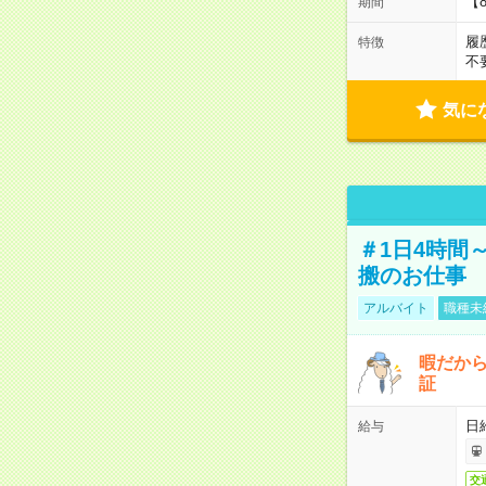
【
期間
履
特徴
不
気に
＃1日4時間
搬のお仕事
アルバイト
職種未
暇だか
証
日
給与
交