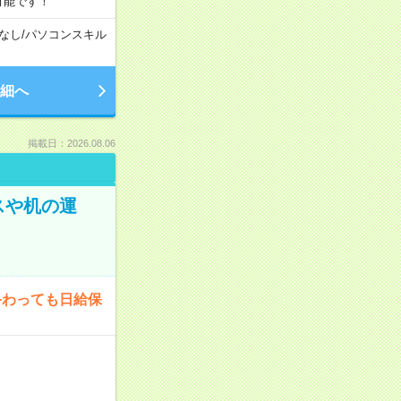
可能です！
なし
/
パソコンスキル
細へ
掲載日：2026.08.06
スや机の運
終わっても日給保