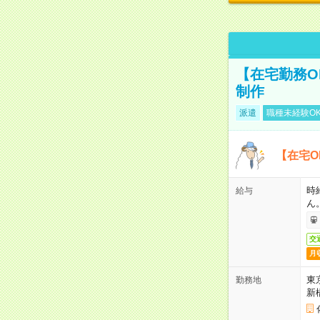
【在宅勤務O
制作
派遣
職種未経験O
【在宅O
時
給与
ん
交
月
東
勤務地
新