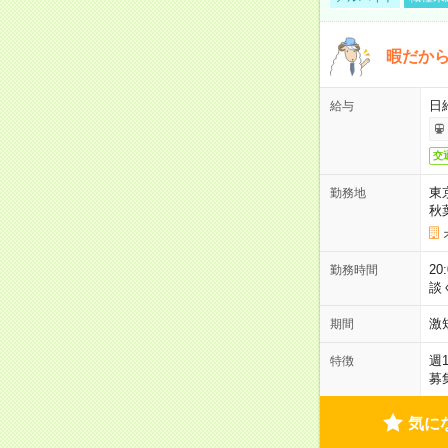
暇だか
日
給与
交
東
勤務地
秋
2
勤務時間
談
激
期間
週
特徴
募
気に