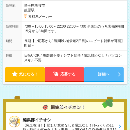
埼玉県熊谷市
勤務地
籠原駅
素材系メーカー
7:00～15:00 15:00～22:00 22:00～7:00 ※表記のうち実働6時間
勤務時間
15分から8時間です。
長期【ご応募から1週間以内(最短2日目)のスピード就業が可能】
期間
即日～
日払いOK
/
履歴書不要
/
シフト勤務
/
電話対応なし
/
パソコン
特徴
スキル不要
気になる！
応募する
詳細へ
編集部イチオシ
【完全在宅！】難しい業務なし＆電話なし！ゆっくりの11
時～時短＊データ入力・事務、＜SEKAI NO OWARI＊8月15