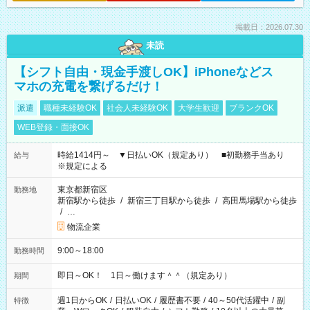
掲載日：2026.07.30
未読
【シフト自由・現金手渡しOK】iPhoneなどス
マホの充電を繋げるだけ！
派遣
職種未経験OK
社会人未経験OK
大学生歓迎
ブランクOK
WEB登録・面接OK
時給1414円～ ▼日払いOK（規定あり） ■初勤務手当あり
給与
※規定による
東京都新宿区
勤務地
新宿駅から徒歩
/
新宿三丁目駅から徒歩
/
高田馬場駅から徒歩
/
…
物流企業
9:00～18:00
勤務時間
即日～OK！ 1日～働けます＾＾（規定あり）
期間
週1日からOK
/
日払いOK
/
履歴書不要
/
40～50代活躍中
/
副
特徴