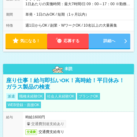
1日あたりの実働時間：最大7時間/日 09：00～17：00 ※勤務時
間は 試験により異なります。
単発・1日のみOK / 短期（1ヶ月以内）
期間
週1日からOK / 副業・WワークOK / 10名以上の大量募集
特徴
気になる！
応募する
詳細へ
未読
座り仕事！給与即払いOK！高時給！平日休み！
ガラス製品の検査
派遣
職種未経験OK
社会人未経験OK
ブランクOK
WEB登録・面接OK
時給1600円
給与
交通費別途支給あり
交通費支給有り
交通費