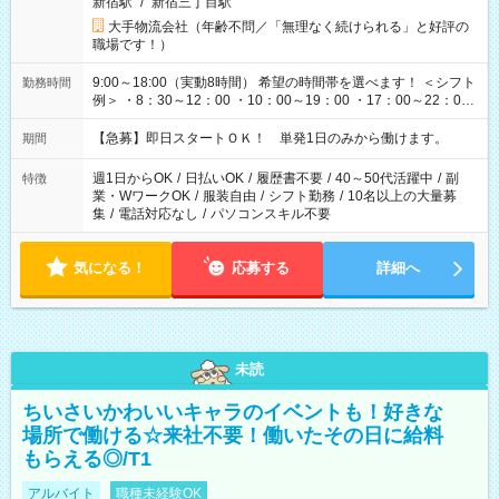
新宿駅
/
新宿三丁目駅
大手物流会社（年齢不問／「無理なく続けられる」と好評の
職場です！）
9:00～18:00（実動8時間） 希望の時間帯を選べます！ ＜シフト
勤務時間
例＞ ・8：30～12：00 ・10：00～19：00 ・17：00～22：00
・13：00～22：00 ・22：00～翌6：00 など
【急募】即日スタートＯＫ！ 単発1日のみから働けます。
期間
週1日からOK
/
日払いOK
/
履歴書不要
/
40～50代活躍中
/
副
特徴
業・WワークOK
/
服装自由
/
シフト勤務
/
10名以上の大量募
集
/
電話対応なし
/
パソコンスキル不要
気になる！
応募する
詳細へ
未読
ちいさいかわいいキャラのイベントも！好きな
場所で働ける☆来社不要！働いたその日に給料
もらえる◎/T1
アルバイト
職種未経験OK