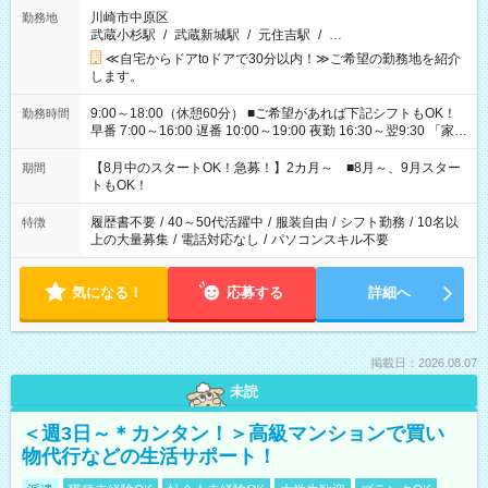
川崎市中原区
勤務地
武蔵小杉駅
/
武蔵新城駅
/
元住吉駅
/
…
≪自宅からドアtoドアで30分以内！≫ご希望の勤務地を紹介
します。
9:00～18:00（休憩60分） ■ご希望があれば下記シフトもOK！
勤務時間
早番 7:00～16:00 遅番 10:00～19:00 夜勤 16:30～翌9:30 「家族
と休みを合わせたい」 「余裕を持って夕飯の準備がしたい」
「できれば残業はしたくない」 など、ご希望を教えてください
【8月中のスタートOK！急募！】2カ月～ ■8月～、9月スター
期間
ね。 ※Wワーク希望の方へ 今ご覧のお仕事で希望する勤務時間
トもOK！
と、もう1つのお仕事の勤務時間。 合計で週40時間を超える場
合は応募できません。
履歴書不要
/
40～50代活躍中
/
服装自由
/
シフト勤務
/
10名以
特徴
上の大量募集
/
電話対応なし
/
パソコンスキル不要
気になる！
応募する
詳細へ
掲載日：2026.08.07
未読
＜週3日～＊カンタン！＞高級マンションで買い
物代行などの生活サポート！