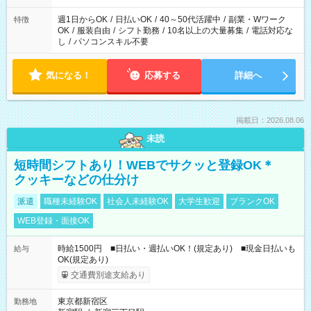
週1日からOK
/
日払いOK
/
40～50代活躍中
/
副業・Wワーク
特徴
OK
/
服装自由
/
シフト勤務
/
10名以上の大量募集
/
電話対応な
し
/
パソコンスキル不要
気になる！
応募する
詳細へ
掲載日：2026.08.06
未読
短時間シフトあり！WEBでサクッと登録OK＊
クッキーなどの仕分け
派遣
職種未経験OK
社会人未経験OK
大学生歓迎
ブランクOK
WEB登録・面接OK
時給1500円 ■日払い・週払いOK！(規定あり) ■現金日払いも
給与
OK(規定あり)
交通費別途支給あり
東京都新宿区
勤務地