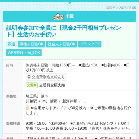
掲載日：2026.08.05
未読
説明会参加で全員に【現金2千円相当プレゼン
ト】生活のお手伝い
派遣
職種未経験OK
社会人未経験OK
ブランクOK
WEB登録・面接OK
無資格未経験：時給1350円～ ■週払いOK ■扶養内OK ■日
給与
収1万800円以上
交通費別途支給あり
交通費全額支給
交通費
埼玉県川越市
勤務地
川越駅
/
本川越駅
/
新河岸駅
/
…
≪自宅からドアtoドアで30分以内！≫ご希望の勤務地を紹介
します。
9:00～18:00（休憩60分） ■ご希望があれば下記シフトもOK！
勤務時間
早番 7:00～16:00 遅番 10:00～19:00 「家族と休みを合わせた
い」 「余裕を持って夕飯の準備がしたい」 「できれば残業はし
たくない」 など、ご希望を教えてくださいね。 ※Wワーク希望