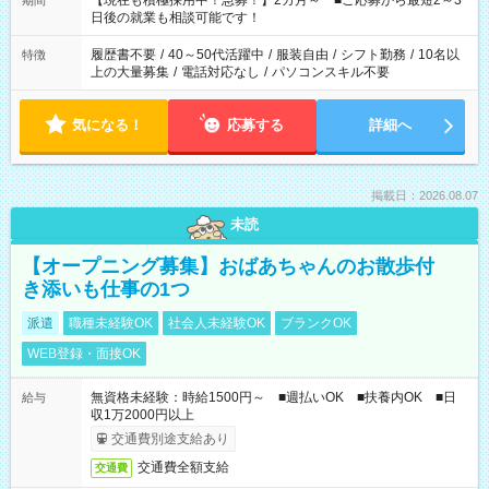
【現在も積極採用中！急募！】2カ月～ ■ご応募から最短2～3
期間
の方へ 今ご覧のお仕事で希望する勤務時間と、もう1つのお仕事
日後の就業も相談可能です！
の勤務時間。 合計で週40時間を超える場合は応募できません。
履歴書不要
/
40～50代活躍中
/
服装自由
/
シフト勤務
/
10名以
特徴
上の大量募集
/
電話対応なし
/
パソコンスキル不要
気になる！
応募する
詳細へ
掲載日：2026.08.07
未読
【オープニング募集】おばあちゃんのお散歩付
き添いも仕事の1つ
派遣
職種未経験OK
社会人未経験OK
ブランクOK
WEB登録・面接OK
無資格未経験：時給1500円～ ■週払いOK ■扶養内OK ■日
給与
収1万2000円以上
交通費別途支給あり
交通費全額支給
交通費