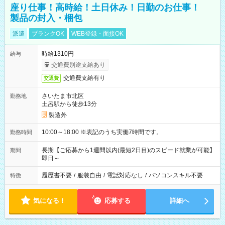
座り仕事！高時給！土日休み！日勤のお仕事！
製品の封入・梱包
派遣
ブランクOK
WEB登録・面接OK
時給1310円
給与
交通費別途支給あり
交通費支給有り
交通費
さいたま市北区
勤務地
土呂駅から徒歩13分
製造外
10:00～18:00 ※表記のうち実働7時間です。
勤務時間
長期【ご応募から1週間以内(最短2日目)のスピード就業が可能】
期間
即日～
履歴書不要
/
服装自由
/
電話対応なし
/
パソコンスキル不要
特徴
気になる！
応募する
詳細へ