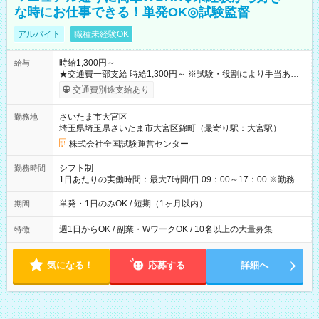
な時にお仕事できる！単発OK◎試験監督
アルバイト
職種未経験OK
時給1,300円～
給与
★交通費一部支給 時給1,300円～ ※試験・役割により手当あり
※勤務回数により昇給あり 【即給（前払い）オプションあ
交通費別途支給あり
り！】 希望される場合、勤務から1週間ほどで給与の一部を受け
取れます。 ※手数料418円がかかります。 【過去試験日の収入
さいたま市大宮区
勤務地
例】 ・河合塾模擬試験 8:30～17:30（休憩1時間） 時給1,300円
埼玉県埼玉県さいたま市大宮区錦町（最寄り駅：大宮駅）
×8時間＝日収10,400円＋交通費 ※当日の役割により時給＋100
円の場合あり ・国家試験 7:00～13:30（休憩なし） 時給1,300
株式会社全国試験運営センター
円（役割手当＋100円）×6時間＝日収8,400円＋交通費 【試用期
間】試用期間なし
シフト制
勤務時間
1日あたりの実働時間：最大7時間/日 09：00～17：00 ※勤務時
間は 試験により異なります。
単発・1日のみOK / 短期（1ヶ月以内）
期間
週1日からOK / 副業・WワークOK / 10名以上の大量募集
特徴
気になる！
応募する
詳細へ