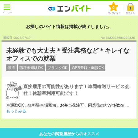
0
メニュー
気になる！
ログイン
お探しのバイト情報は掲載が終了しました。
掲載日 :2026
/
07
/
17
No.SSKCS2604390436
未経験でも大丈夫＊受注業務など＊キレイな
オフィスでの就業
派遣
職種未経験OK
ブランクOK
WEB登録・面接OK
直接雇用の可能性があります！車両輸送サービス会
社！休憩室利用可能です！
車通勤OK！無料駐車場完備！お弁当発注可！同業務の方が多数在
...
もっとみる
あなたの閲覧履歴からのオススメ