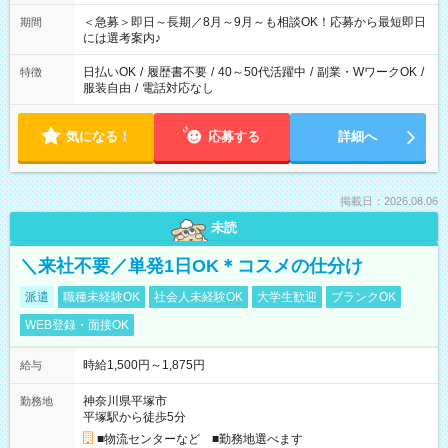
ば前職が、 在宅/財団法人/事務/コールセンター/受付/販売/カフェ
スタッフ スイーツ販売/ホテルフロント/化粧品販売/など 様々な
＜急募＞即日～長期／8月～9月～も相談OK！応募から最短即日
期間
業界から入社して活躍されています♪
には選考案内♪
日払いOK
/
履歴書不要
/
40～50代活躍中
/
副業・WワークOK
/
特徴
服装自由
/
電話対応なし
気になる！
応募する
詳細へ
掲載日：2026.08.06
未読
＼来社不要／単発1日OK＊コスメの仕分け
派遣
職種未経験OK
社会人未経験OK
大学生歓迎
ブランクOK
WEB登録・面接OK
時給1,500円～1,875円
給与
神奈川県平塚市
勤務地
平塚駅から徒歩5分
■物流センターなど ■勤務地選べます