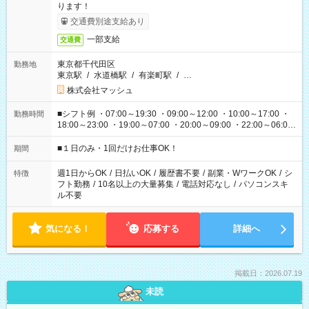
ります！
交通費別途支給あり
一部支給
交通費
東京都千代田区
勤務地
東京駅
/
水道橋駅
/
有楽町駅
/
…
株式会社マッシュ
■シフト例 ・07:00～19:30 ・09:00～12:00 ・10:00～17:00 ・
勤務時間
18:00～23:00 ・19:00～07:00 ・20:00～09:00 ・22:00～06:00
etc ★最短で3時間で5,120円のお仕事から 15時間で2万円近く稼
げるお仕事も！ ご希望のお時間に合わせてご紹介！ ※シフトは
■１日のみ・1回だけお仕事OK！
期間
現場によって異なります。 ※勿論、休憩時間はあるのでご安心
ください！
週1日からOK
/
日払いOK
/
履歴書不要
/
副業・WワークOK
/
シ
特徴
フト勤務
/
10名以上の大量募集
/
電話対応なし
/
パソコンスキ
ル不要
気になる！
応募する
詳細へ
掲載日：2026.07.19
未読