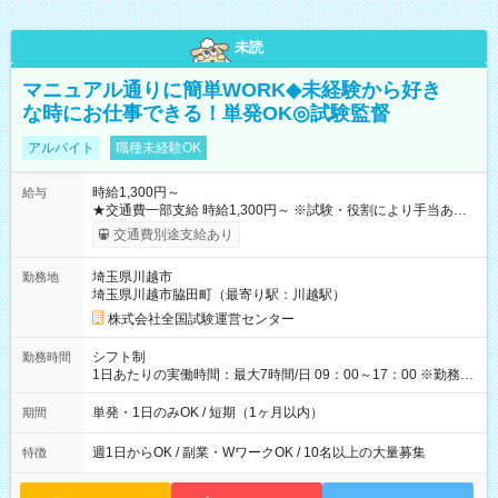
未読
マニュアル通りに簡単WORK◆未経験から好き
な時にお仕事できる！単発OK◎試験監督
アルバイト
職種未経験OK
時給1,300円～
給与
★交通費一部支給 時給1,300円～ ※試験・役割により手当あり
※勤務回数により昇給あり 【即給（前払い）オプションあ
交通費別途支給あり
り！】 希望される場合、勤務から1週間ほどで給与の一部を受け
取れます。 ※手数料418円がかかります。 【過去試験日の収入
埼玉県川越市
勤務地
例】 ・河合塾模擬試験 8:30～17:30（休憩1時間） 時給1,300円
埼玉県川越市脇田町（最寄り駅：川越駅）
×8時間＝日収10,400円＋交通費 ※当日の役割により時給＋100
円の場合あり ・国家試験 7:00～13:30（休憩なし） 時給1,300
株式会社全国試験運営センター
円（役割手当＋100円）×6時間＝日収8,400円＋交通費 【試用期
間】試用期間なし
シフト制
勤務時間
1日あたりの実働時間：最大7時間/日 09：00～17：00 ※勤務時
間は 試験により異なります。
単発・1日のみOK / 短期（1ヶ月以内）
期間
週1日からOK / 副業・WワークOK / 10名以上の大量募集
特徴