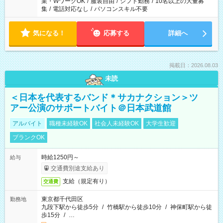
業・WワークOK
/
服装自由
/
シフト勤務
/
10名以上の大量募
集
/
電話対応なし
/
パソコンスキル不要
気になる！
応募する
詳細へ
掲載日：2026.08.03
未読
＜日本を代表するバンド＊サカナクション＞ツ
アー公演のサポートバイト＠日本武道館
アルバイト
職種未経験OK
社会人未経験OK
大学生歓迎
ブランクOK
時給1250円～
給与
交通費別途支給あり
支給（規定有り）
交通費
東京都千代田区
勤務地
九段下駅から徒歩5分
/
竹橋駅から徒歩10分
/
神保町駅から徒
歩15分
/
…