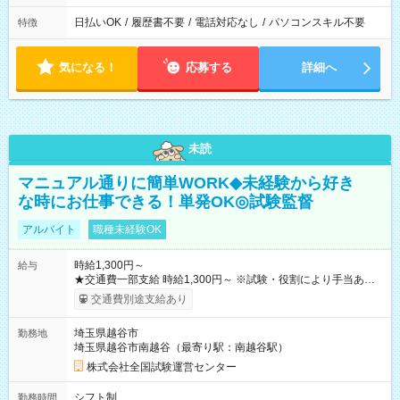
日払いOK
/
履歴書不要
/
電話対応なし
/
パソコンスキル不要
特徴
気になる！
応募する
詳細へ
未読
マニュアル通りに簡単WORK◆未経験から好き
な時にお仕事できる！単発OK◎試験監督
アルバイト
職種未経験OK
時給1,300円～
給与
★交通費一部支給 時給1,300円～ ※試験・役割により手当あり
※勤務回数により昇給あり 【即給（前払い）オプションあ
交通費別途支給あり
り！】 希望される場合、勤務から1週間ほどで給与の一部を受け
取れます。 ※手数料418円がかかります。 【過去試験日の収入
埼玉県越谷市
勤務地
例】 ・河合塾模擬試験 8:30～17:30（休憩1時間） 時給1,300円
埼玉県越谷市南越谷（最寄り駅：南越谷駅）
×8時間＝日収10,400円＋交通費 ※当日の役割により時給＋100
円の場合あり ・国家試験 7:00～13:30（休憩なし） 時給1,300
株式会社全国試験運営センター
円（役割手当＋100円）×6時間＝日収8,400円＋交通費 【試用期
間】試用期間なし
シフト制
勤務時間