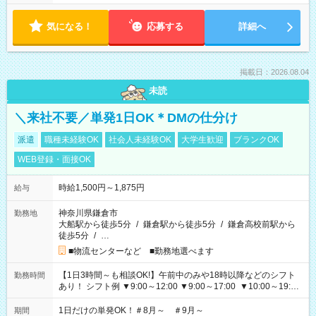
気になる！
応募する
詳細へ
掲載日：2026.08.04
未読
＼来社不要／単発1日OK＊DMの仕分け
派遣
職種未経験OK
社会人未経験OK
大学生歓迎
ブランクOK
WEB登録・面接OK
時給1,500円～1,875円
給与
神奈川県鎌倉市
勤務地
大船駅から徒歩5分
/
鎌倉駅から徒歩5分
/
鎌倉高校前駅から
徒歩5分
/
…
■物流センターなど ■勤務地選べます
【1日3時間～も相談OK!】午前中のみや18時以降などのシフト
勤務時間
あり！ シフト例 ▼9:00～12:00 ▼9:00～17:00 ▼10:00～19:00
▼18:00～21:00
1日だけの単発OK！＃8月～ ＃9月～
期間