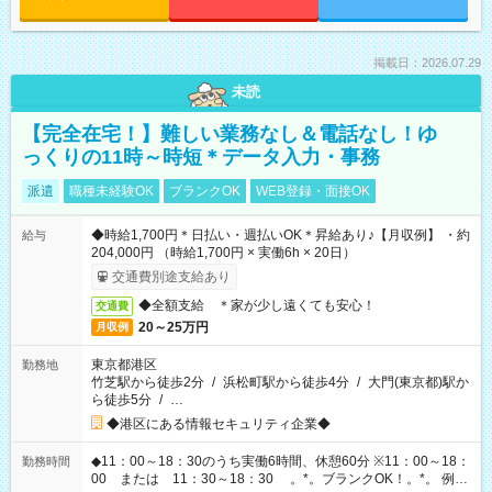
掲載日：2026.07.29
未読
【完全在宅！】難しい業務なし＆電話なし！ゆ
っくりの11時～時短＊データ入力・事務
派遣
職種未経験OK
ブランクOK
WEB登録・面接OK
◆時給1,700円＊日払い・週払いOK＊昇給あり♪【月収例】 ・約
給与
204,000円 （時給1,700円 × 実働6h × 20日）
交通費別途支給あり
◆全額支給 ＊家が少し遠くても安心！
交通費
20～25万円
月収例
東京都港区
勤務地
竹芝駅から徒歩2分
/
浜松町駅から徒歩4分
/
大門(東京都)駅か
ら徒歩5分
/
…
◆港区にある情報セキュリティ企業◆
◆11：00～18：30のうち実働6時間、休憩60分 ※11：00～18：
勤務時間
00 または 11：30～18：30 。*。ブランクOK！。*。 例え