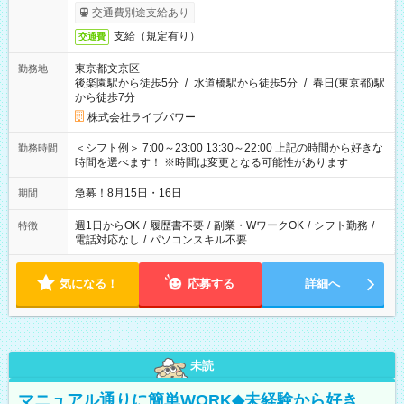
交通費別途支給あり
支給（規定有り）
交通費
東京都文京区
勤務地
後楽園駅から徒歩5分
/
水道橋駅から徒歩5分
/
春日(東京都)駅
から徒歩7分
株式会社ライブパワー
＜シフト例＞ 7:00～23:00 13:30～22:00 上記の時間から好きな
勤務時間
時間を選べます！ ※時間は変更となる可能性があります
急募！8月15日・16日
期間
週1日からOK
/
履歴書不要
/
副業・WワークOK
/
シフト勤務
/
特徴
電話対応なし
/
パソコンスキル不要
気になる！
応募する
詳細へ
未読
マニュアル通りに簡単WORK◆未経験から好き