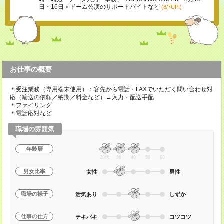
日・16日＞ドーム公演のサポートバイトなど
(8/7UP!)
お仕事の概要
＊受注業務（専用端末使用）：客先から電話・FAXでいただく問い合わせ対
応（輸送の依頼／納期／料金など）→入力・配送手配
＊ファイリング
＊電話応対など
職場の雰囲気
年齢層
20代
30
40
50
60
男女比率
女性
男性
職場の様子
活気あり
しずか
仕事の仕方
テキパキ
コツコツ