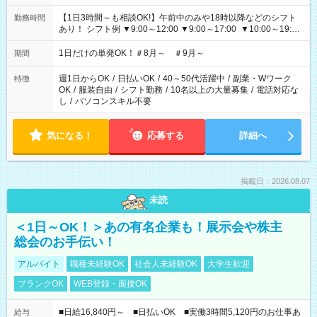
【1日3時間～も相談OK!】午前中のみや18時以降などのシフト
勤務時間
あり！ シフト例 ▼9:00～12:00 ▼9:00～17:00 ▼10:00～19:00
▼18:00～21:00
1日だけの単発OK！＃8月～ ＃9月～
期間
週1日からOK
/
日払いOK
/
40～50代活躍中
/
副業・Wワーク
特徴
OK
/
服装自由
/
シフト勤務
/
10名以上の大量募集
/
電話対応な
し
/
パソコンスキル不要
気になる！
応募する
詳細へ
掲載日：2026.08.07
未読
＜1日～OK！＞あの有名企業も！展示会や株主
総会のお手伝い！
アルバイト
職種未経験OK
社会人未経験OK
大学生歓迎
ブランクOK
WEB登録・面接OK
■日給16,840円～ ■日払いOK ■実働3時間5,120円のお仕事あ
給与