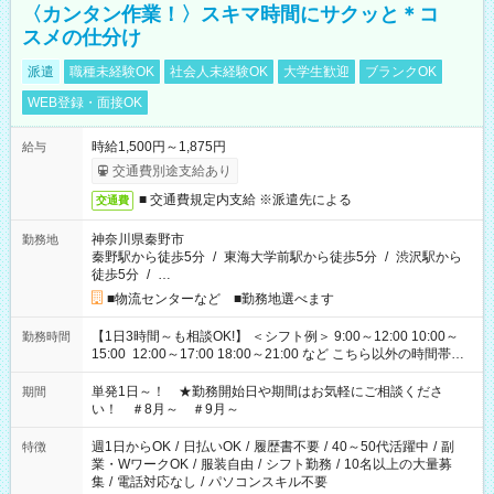
〈カンタン作業！〉スキマ時間にサクッと＊コ
スメの仕分け
派遣
職種未経験OK
社会人未経験OK
大学生歓迎
ブランクOK
WEB登録・面接OK
時給1,500円～1,875円
給与
交通費別途支給あり
■ 交通費規定内支給 ※派遣先による
交通費
神奈川県秦野市
勤務地
秦野駅から徒歩5分
/
東海大学前駅から徒歩5分
/
渋沢駅から
徒歩5分
/
…
■物流センターなど ■勤務地選べます
【1日3時間～も相談OK!】 ＜シフト例＞ 9:00～12:00 10:00～
勤務時間
15:00 12:00～17:00 18:00～21:00 など こちら以外の時間帯も
お気軽にご相談ください！
単発1日～！ ★勤務開始日や期間はお気軽にご相談くださ
期間
い！ ＃8月～ ＃9月～
週1日からOK
/
日払いOK
/
履歴書不要
/
40～50代活躍中
/
副
特徴
業・WワークOK
/
服装自由
/
シフト勤務
/
10名以上の大量募
集
/
電話対応なし
/
パソコンスキル不要