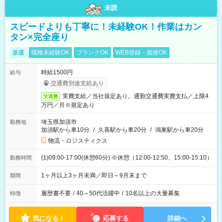
未読
スピードよりも丁寧に！未経験OK！作業はカン
タン×完全座り
派遣
職種未経験OK
ブランクOK
WEB登録・面接OK
時給1500円
給与
交通費別途支給あり
実費支給／当社規定あり。通勤交通費実費支払／上限4
交通費
万円／月※規定あり
埼玉県加須市
勤務地
加須駅から車10分
/
久喜駅から車20分
/
鴻巣駅から車20分
物流・ロジスティクス
(1)09:00-17:00(休憩60分) ※休憩（12:00-12:50、15:00-15:10）
勤務時間
1ヶ月以上3ヶ月未満／即日～9月末まで
期間
履歴書不要
/
40～50代活躍中
/
10名以上の大量募集
特徴
気になる！
応募する
詳細へ