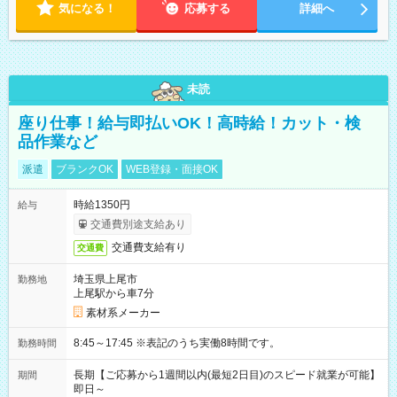
気になる！
応募する
詳細へ
未読
座り仕事！給与即払いOK！高時給！カット・検
品作業など
派遣
ブランクOK
WEB登録・面接OK
時給1350円
給与
交通費別途支給あり
交通費支給有り
交通費
埼玉県上尾市
勤務地
上尾駅から車7分
素材系メーカー
8:45～17:45 ※表記のうち実働8時間です。
勤務時間
長期【ご応募から1週間以内(最短2日目)のスピード就業が可能】
期間
即日～