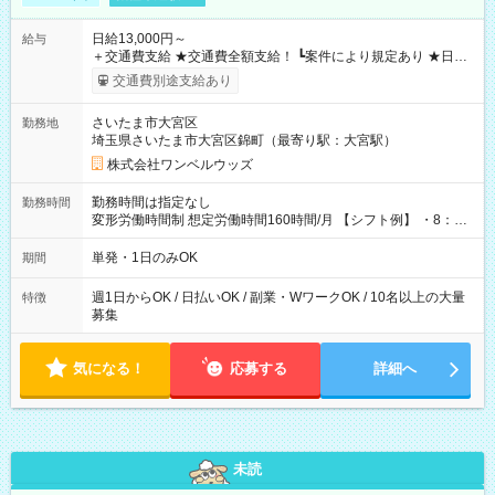
日給13,000円～
給与
＋交通費支給 ★交通費全額支給！ ┗案件により規定あり ★日払
いOK！（規定あり） ┗働いたその日に現金GET♪ お仕事後はコ
交通費別途支給あり
ンビニATMから 日払い分を引き落とせます！ 【試用期間】試
用期間なし
さいたま市大宮区
勤務地
埼玉県さいたま市大宮区錦町（最寄り駅：大宮駅）
株式会社ワンベルウッズ
勤務時間は指定なし
勤務時間
変形労働時間制 想定労働時間160時間/月 【シフト例】 ・8：00
～21：00
単発・1日のみOK
期間
週1日からOK / 日払いOK / 副業・WワークOK / 10名以上の大量
特徴
募集
気になる！
応募する
詳細へ
未読