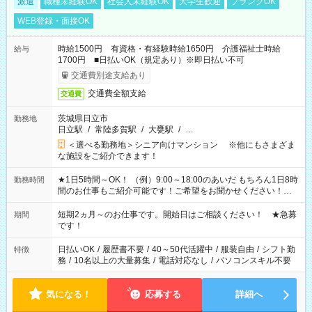
派遣
職種未経験OK
社会人未経験OK
大学生歓迎
ブランクOK
WEB登録・面接OK
時給1500円 有資格・有経験時給1650円 介護福祉士時給
給与
1700円 ■日払いOK（規定あり）※即日払い不可
交通費別途支給あり
交通費全額支給
交通費
茨城県日立市
勤務地
日立駅
/
常陸多賀駅
/
大甕駅
/
…
＜選べる勤務地＞シニア向けマンション ※他にもさまざま
な施設をご紹介できます！
★1日5時間～OK！ （例）9:00～18:00のあいだ もちろん1日8時
勤務時間
間のお仕事もご紹介可能です！ご希望をお聞かせください！★
家庭の都合でお休みが必要な場合も遠慮なくご相談ください。
※週最低15時間以上の勤務が必要です
短期2ヵ月～のお仕事です。開始日はご相談ください！ ★急募
期間
です！
日払いOK
/
履歴書不要
/
40～50代活躍中
/
服装自由
/
シフト勤
特徴
務
/
10名以上の大量募集
/
電話対応なし
/
パソコンスキル不要
気になる！
応募する
詳細へ