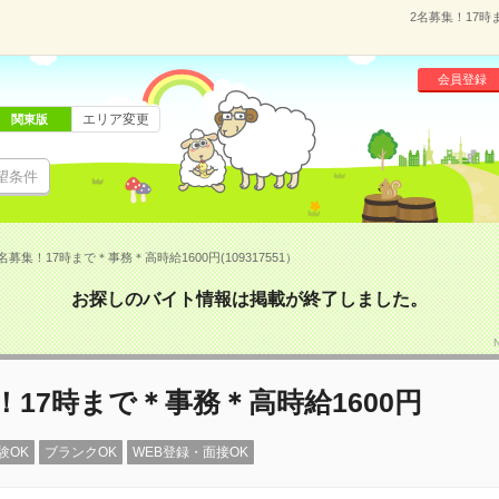
2名募集！17時
会員登録
エリア変更
関東版
望条件
名募集！17時まで＊事務＊高時給1600円(109317551）
お探しのバイト情報は掲載が終了しました。
！17時まで＊事務＊高時給1600円
験OK
ブランクOK
WEB登録・面接OK