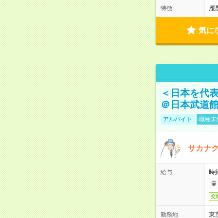
履
特徴
気に
＜日本を代
＠日本武道
アルバイト
職種未
サカナク
時
給与
交
東
勤務地