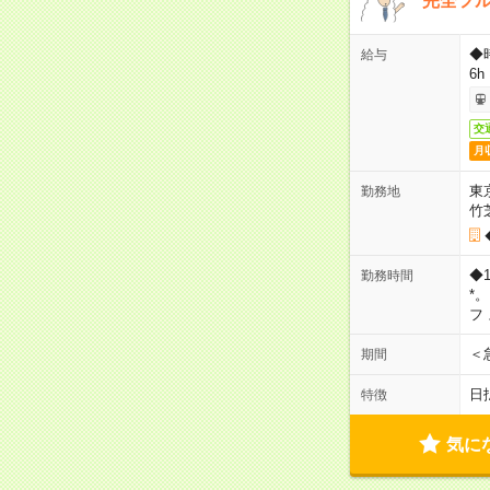
完全フ
◆
給与
6h
交
月
東
勤務地
竹
◆
勤務時間
*
フ
＜
期間
日
特徴
気に