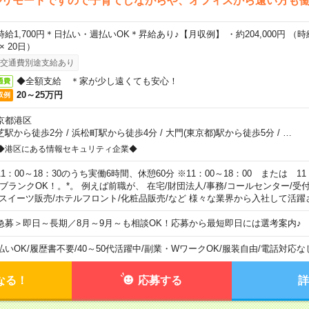
ルリモートですので子育てしながらや、オフィスから遠い方も
時給1,700円＊日払い・週払いOK＊昇給あり♪【月収例】 ・約204,000円 （時給1
 × 20日）
交通費別途支給あり
◆全額支給 ＊家が少し遠くても安心！
通費
20～25万円
収例
京都港区
芝駅から徒歩2分
/
浜松町駅から徒歩4分
/
大門(東京都)駅から徒歩5分
/
…
◆港区にある情報セキュリティ企業◆
11：00～18：30のうち実働6時間、休憩60分 ※11：00～18：00 または 11
。ブランクOK！。*。 例えば前職が、 在宅/財団法人/事務/コールセンター/受
 スイーツ販売/ホテルフロント/化粧品販売/など 様々な業界から入社して活躍
急募＞即日～長期／8月～9月～も相談OK！応募から最短即日には選考案内♪
払いOK
/
履歴書不要
/
40～50代活躍中
/
副業・WワークOK
/
服装自由
/
電話対応な
なる！
応募する
詳