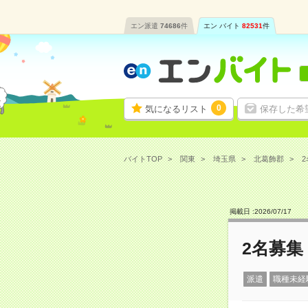
エン派遣
74686
件
エン バイト
82531
件
0
気になるリスト
保存した希
バイトTOP
関東
埼玉県
北葛飾郡
2
掲載日 :
2026
/
07
/
17
2名募集
派遣
職種未経