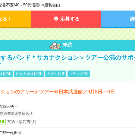
歴書不要
/
40～50代活躍中
/
服装自由
なる！
応募する
詳
未読
表するバンド＊サカナクション＞ツアー公演のサポ
館
経験OK
社会人未経験OK
大学生歓迎
ブランクOK
ションのアリーナツアー＠日本武道館／9月8日～9日
給1250円～
交通費別途支給あり
支給（規定有り）
通費
京都千代田区