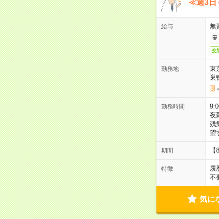
≪週3日
無
給与
交
東
勤務地
巣
9:
勤務時間
夜
残
望
【
期間
履
特徴
不
気に