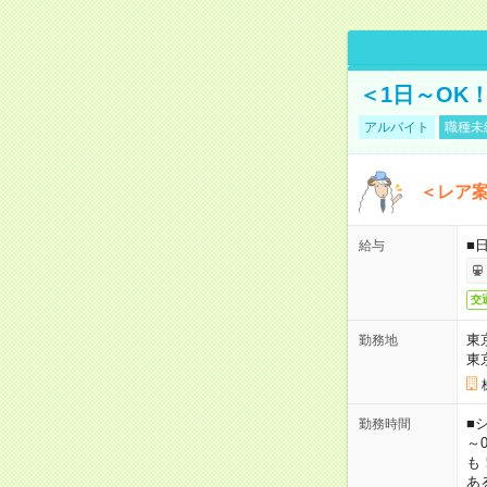
＜1日～OK
アルバイト
職種未
＜レア
■
給与
交
東
勤務地
東
■シ
勤務時間
～0
も
あ