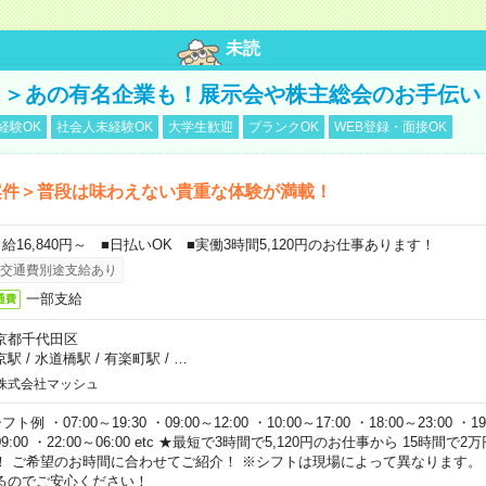
未読
！＞あの有名企業も！展示会や株主総会のお手伝い
経験OK
社会人未経験OK
大学生歓迎
ブランクOK
WEB登録・面接OK
案件＞普段は味わえない貴重な体験が満載！
日給16,840円～ ■日払いOK ■実働3時間5,120円のお仕事あります！
交通費別途支給あり
一部支給
通費
京都千代田区
京駅
/
水道橋駅
/
有楽町駅
/
…
株式会社マッシュ
フト例 ・07:00～19:30 ・09:00～12:00 ・10:00～17:00 ・18:00～23:00 ・19:
9:00 ・22:00～06:00 etc ★最短で3時間で5,120円のお仕事から 15時間
！ ご希望のお時間に合わせてご紹介！ ※シフトは現場によって異なります。
るのでご安心ください！