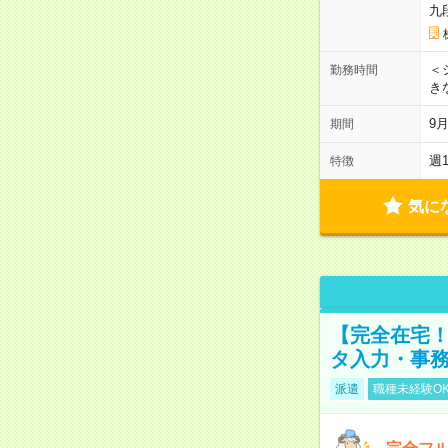
九
＜シ
勤務時間
き
9
期間
週
特徴
気に
【完全在宅！
タ入力・事
派遣
職種未経験O