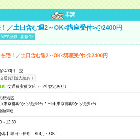
未読
！／土日含む週2～OK<講座受付>@2400円
WEB登録・面接OK
在宅！／土日含む週2～OK<講座受付>@2400円
給2400円＋交
交通費別途支給あり
交通費実費支給（当社規定あり）
通費
京都港区
町(東京都)駅から徒歩4分
/
三田(東京都)駅から徒歩7分
金融関連
30～12:30
急募】即日～長期 ※8月～OK！