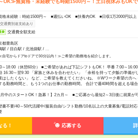
～OK≫無資格・未経験でも時給1500円～！土日祝休みもOK
資格未経験：時給1500円～ ■週払いOK ■扶養内OK ■日収1万2000円以上
交通費別途支給あり
交通費全額支給
通費
京都豊島区
鴨駅
/
目白駅
/
北池袋駅
/
…
≪自宅からドアtoドアで30分以内！≫ご希望の勤務地を紹介します。
00～18:00（休憩60分） ■ご希望があれば下記シフトもOK！ 早番 7:00～16:00 遅
勤 16:30～翌9:30 「家族と休みを合わせたい」 「余裕を持って夕飯の準備
業はしたくない」 など、ご希望を教えてくださいね。 ※Wワーク希望の方へ
する勤務時間と、もう1つのお仕事の勤務時間。 合計で週40時間を超える場
8月中のスタートOK！急募！】2カ月～ ■ご応募から最短2～3日後に就業が
歴書不要
/
40～50代活躍中
/
服装自由
/
シフト勤務
/
10名以上の大量募集
/
電話対応
要
なる！
応募する
詳