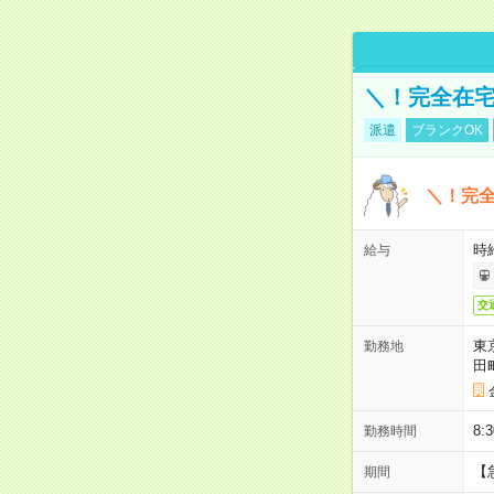
＼！完全在宅
派遣
ブランクOK
＼！完全
時
給与
交
東
勤務地
田
8:
勤務時間
【
期間