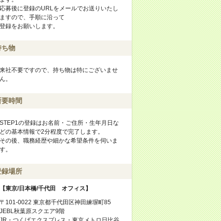
応募後に登録のURLをメールでお送りいたし
ますので、手順に沿って
登録をお願いします。
持ち物
来社不要ですので、持ち物は特にございませ
ん。
所要時間
STEP1の登録はお名前・ご住所・生年月日な
どの基本情報で2分程度で完了します。
その後、職務経歴や細かな希望条件を伺いま
す。
登録場所
【東京/日本橋/千代田 オフィス】
〒101-0022 東京都千代田区神田練塀町85
JEBL秋葉原スクエア9階
JR・つくばエクスプレス・東京メトロ日比谷