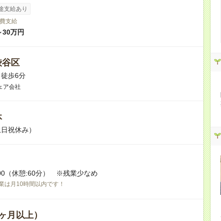
途支給あり
費支給
～30万円
渋谷区
徒歩6分
ェア会社
休
土日祝休み）
8:00（休憩:60分） ※残業少なめ
業は月10時間以内です！
ヶ月以上）