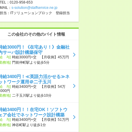
TEL：0120-958-653
MAIL：
s-solution@staffservice.ne.jp
担当：ITソリューションブロック 登録担当
この会社のその他のバイト情報
時給3000円！《在宅あり！》金融社
内サーバ設計構築保守
[給 与]
時給3000円+交 【月収例】45万円
[勤務地]
門前仲町駅より徒歩5分
時給3400円！≪英語力活かせる≫ネ
ットワーク運用＠二子玉川
[給 与]
時給3400円+交 【月収例】54万
4000円
[勤務地]
二子玉川駅より徒歩10分
時給3400円！！在宅OK！ソフトウ
ェア会社でネットワーク設計構築
[給 与]
時給3400円+交 【月収例】51万円
[勤務地]
神谷町駅より徒歩1分