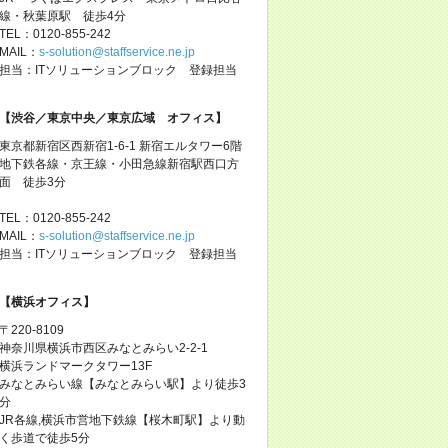
線・秋葉原駅 徒歩4分
TEL：0120-855-242
MAIL：
s-solution@staffservice.ne.jp
担当：ITソリューションブロック 登録担当
【渋谷／東京中央／東京広域 オフィス】
東京都新宿区西新宿1-6-1 新宿エルタワー6階
地下鉄各線・京王線・小田急線新宿駅西口方
面 徒歩3分
TEL：0120-855-242
MAIL：
s-solution@staffservice.ne.jp
担当：ITソリューションブロック 登録担当
【横浜オフィス】
〒220-8109
神奈川県横浜市西区みなとみらい2-2-1
横浜ランドマークタワー13F
みなとみらい線【みなとみらい駅】より徒歩3
分
JR各線,横浜市営地下鉄線【桜木町駅】より動
く歩道で徒歩5分