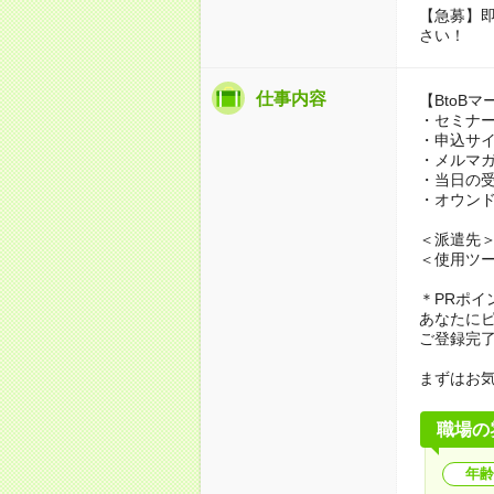
【急募】即
さい！
仕事内容
【BtoB
・セミナ
・申込サ
・メルマ
・当日の
・オウン
＜派遣先
＜使用ツール
＊PRポイ
あなたに
ご登録完
まずはお
職場の
年齢