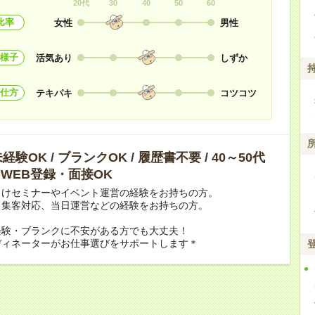
20代
30
40
50
60
比率
女性
男性
様子
活気あり
しずか
仕方
テキパキ
コツコツ
験OK / ブランクOK / 履歴書不要 / 40～50代
/ WEB登録・面接OK
向けセミナーやイベント運営の経験をお持ちの方。
、集客対応、当日運営などの経験をお持ちの方。
経験・ブランクに不安がある方でも大丈夫！
ディネーターがお仕事選びをサポートします＊