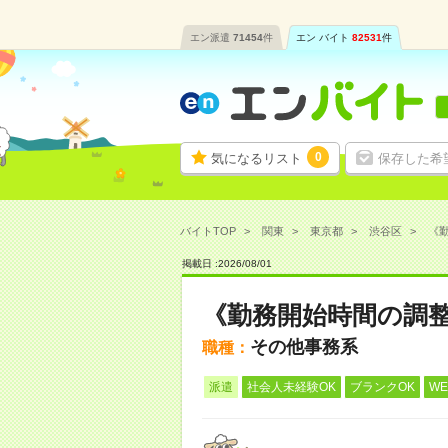
エン派遣
71454
件
エン バイト
82531
件
0
気になるリスト
保存した希
バイトTOP
関東
東京都
渋谷区
《勤
掲載日 :
2026
/
08
/
01
《勤務開始時間の調
その他事務系
職種：
派遣
社会人未経験OK
ブランクOK
W