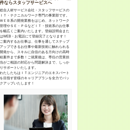
件ならスタッフサービスへ
総合人材サービス会社・スタッフサービスの
ＩＴ・テクニカルワーク専門の事業部です。
ＷＥＢ系の開発業務をはじめ、ネットワーク
管理やＳＥ・ＰＧなどＩＴ・技術系のお仕事
を幅広くご案内いたします。登録説明会また
はWEB・お電話にて登録完了となります！
ご案内するお仕事は、仕事を通してステップ
アップできるお仕事や最新技術に触れられる
開発から、スキルに自信のある方向けの高時
給案件まで多数！ご就業後は、専任の営業担
当がご相談の対応から問題解決まで、しっか
りサポートいたします。
わたしたちはＩＴエンジニアのエキスパート
を目指す皆様のキャリアプランを全力でバッ
クアップいたします！