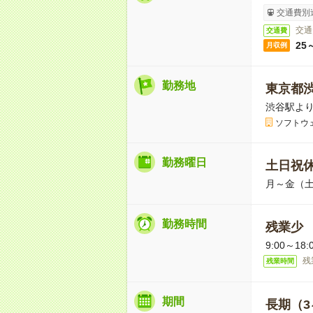
交通費別
交通
交通費
25
月収例
勤務地
東京都
渋谷駅より
ソフトウ
勤務曜日
土日祝
月～金（
勤務時間
残業少
9:00～1
残
残業時間
期間
長期（3