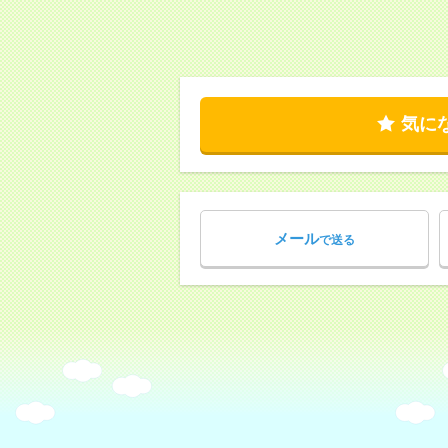
気に
メール
で送る