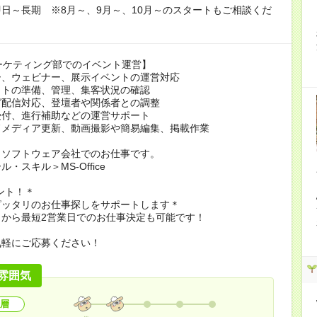
日～長期 ※8月～、9月～、10月～のスタートもご相談くだ
マーケティング部でのイベント運営】
ー、ウェビナー、展示イベントの運営対応
イトの準備、管理、集客状況の確認
ガ配信対応、登壇者や関係者との調整
受付、進行補助などの運営サポート
ドメディア更新、動画撮影や簡易編集、掲載作業
＞ソフトウェア会社でのお仕事です。
・スキル＞MS-Office
ント！＊
ピッタリのお仕事探しをサポートします＊
了から最短2営業日でのお仕事決定も可能です！
気軽にご応募ください！
雰囲気
層