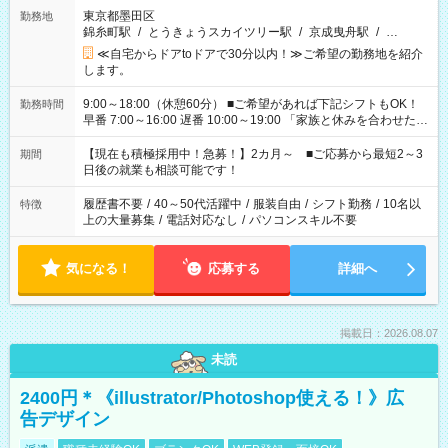
東京都墨田区
勤務地
錦糸町駅
/
とうきょうスカイツリー駅
/
京成曳舟駅
/
…
≪自宅からドアtoドアで30分以内！≫ご希望の勤務地を紹介
します。
9:00～18:00（休憩60分） ■ご希望があれば下記シフトもOK！
勤務時間
早番 7:00～16:00 遅番 10:00～19:00 「家族と休みを合わせた
い」 「余裕を持って夕飯の準備がしたい」 「できれば残業はし
たくない」 など、ご希望を教えてくださいね。 ※Wワーク希望
【現在も積極採用中！急募！】2カ月～ ■ご応募から最短2～3
期間
の方へ 今ご覧のお仕事で希望する勤務時間と、もう1つのお仕事
日後の就業も相談可能です！
の勤務時間。 合計で週40時間を超える場合は応募できません。
履歴書不要
/
40～50代活躍中
/
服装自由
/
シフト勤務
/
10名以
特徴
上の大量募集
/
電話対応なし
/
パソコンスキル不要
気になる！
応募する
詳細へ
掲載日：2026.08.07
未読
2400円＊《illustrator/Photoshop使える！》広
告デザイン