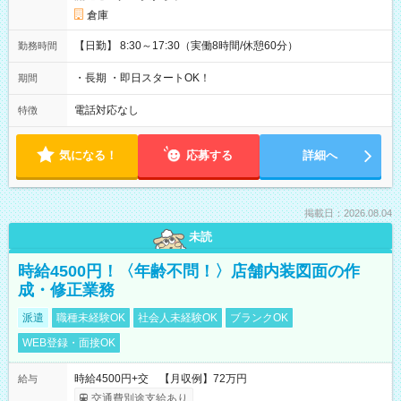
倉庫
【日勤】 8:30～17:30（実働8時間/休憩60分）
勤務時間
・長期 ・即日スタートOK！
期間
電話対応なし
特徴
気になる！
応募する
詳細へ
掲載日：2026.08.04
未読
時給4500円！〈年齢不問！〉店舗内装図面の作
成・修正業務
派遣
職種未経験OK
社会人未経験OK
ブランクOK
WEB登録・面接OK
時給4500円+交 【月収例】72万円
給与
交通費別途支給あり