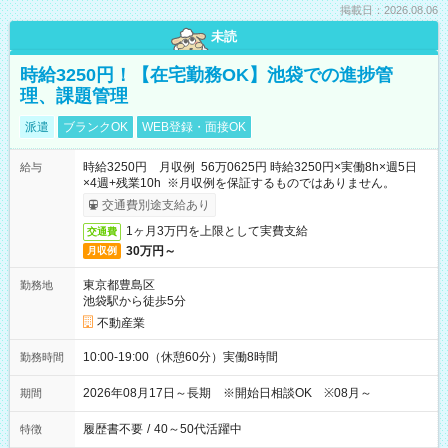
掲載日：2026.08.06
未読
時給3250円！【在宅勤務OK】池袋での進捗管
理、課題管理
派遣
ブランクOK
WEB登録・面接OK
時給3250円 月収例 56万0625円 時給3250円×実働8h×週5日
給与
×4週+残業10h ※月収例を保証するものではありません。
交通費別途支給あり
1ヶ月3万円を上限として実費支給
交通費
30万円～
月収例
東京都豊島区
勤務地
池袋駅から徒歩5分
不動産業
10:00-19:00（休憩60分）実働8時間
勤務時間
2026年08月17日～長期 ※開始日相談OK ※08月～
期間
履歴書不要
/
40～50代活躍中
特徴