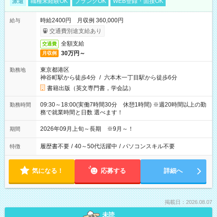
派遣
職種未経験OK
ブランクOK
WEB登録・面接OK
時給2400円 月収例 360,000円
給与
交通費別途支給あり
全額支給
交通費
30万円～
月収例
東京都港区
勤務地
神谷町駅から徒歩4分
/
六本木一丁目駅から徒歩6分
書籍出版（英文専門書，学会誌）
09:30～18:00(実働7時間30分 休憩1時間) ※週20時間以上の勤
勤務時間
務で就業時間と日数 選べます！
2026年09月上旬～長期 ※9月～！
期間
履歴書不要
/
40～50代活躍中
/
パソコンスキル不要
特徴
気になる！
応募する
詳細へ
掲載日：2026.08.07
未読