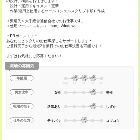
の設計、構築をお任せします！
・設計・運用ドキュメント更新
・作業/運用上使用するツール（シェルスクリプト類）作成
＜派遣先＞大手総合通信会社でのお仕事です。
＜使用ツール・スキル＞Linux、Windows
＊PRポイント！＊
あなたにピッタリのお仕事探しをサポートします＊
ご登録完了から最短2営業日でのお仕事決定も可能です！
まずはお気軽にご応募ください！
職場の雰囲気
年齢層
20代
30
40
50
60
男女比率
女性
男性
職場の様子
活気あり
しずか
仕事の仕方
テキパキ
コツコツ