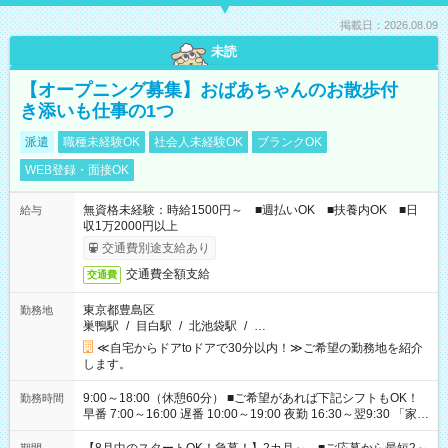
掲載日：2026.08.09
未読
【オープニング募集】おばあちゃんのお散歩付
き添いも仕事の1つ
派遣
職種未経験OK
社会人未経験OK
ブランクOK
WEB登録・面接OK
無資格未経験：時給1500円～ ■週払いOK ■扶養内OK ■日
給与
収1万2000円以上
交通費別途支給あり
交通費全額支給
交通費
東京都豊島区
勤務地
巣鴨駅
/
目白駅
/
北池袋駅
/
…
≪自宅からドアtoドアで30分以内！≫ご希望の勤務地を紹介
します。
9:00～18:00（休憩60分） ■ご希望があれば下記シフトもOK！
勤務時間
早番 7:00～16:00 遅番 10:00～19:00 夜勤 16:30～翌9:30 「家族
と休みを合わせたい」 「余裕を持って夕飯の準備がしたい」
「できれば残業はしたくない」 など、ご希望を教えてください