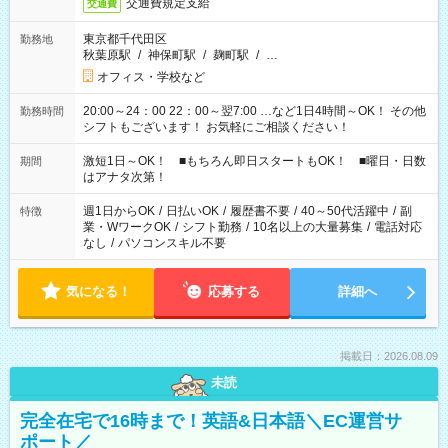
交通費規定支給
交通費
東京都千代田区
勤務地
秋葉原駅
/
神保町駅
/
麹町駅
/
…
オフィス・学校など
20:00～24：00 22：00～翌7:00 …など1日4時間～OK！ その他
勤務時間
シフトもございます！ お気軽にご相談ください！
激短1日～OK！ ■もちろん即日スタートもOK！ ■曜日・日数
期間
はアナタ次第！
週1日からOK
/
日払いOK
/
履歴書不要
/
40～50代活躍中
/
副
特徴
業・WワークOK
/
シフト勤務
/
10名以上の大量募集
/
電話対応
なし
/
パソコンスキル不要
気になる！
応募する
詳細へ
掲載日：2026.08.09
未読
完全在宅で16時まで！英語&日本語＼EC運営サ
ポート／