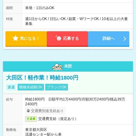
～21：00
単発・1日のみOK
期間
週1日からOK / 日払いOK / 副業・WワークOK / 10名以上の大量
特徴
募集
気になる！
応募する
詳細へ
未読
大田区！軽作業！時給1800円
派遣
職種未経験OK
ブランクOK
時給1800円 日額平均1万4400円/月額30万2400円/残込39万
給与
2400円
交通費別途支給あり
交通費支給（規定あり）
交通費
東京都大田区
勤務地
流通センター駅から車