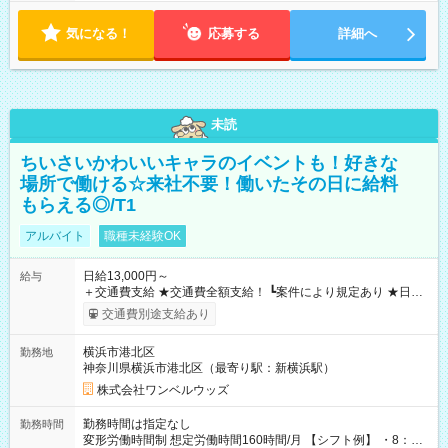
気になる！
応募する
詳細へ
未読
ちいさいかわいいキャラのイベントも！好きな
場所で働ける☆来社不要！働いたその日に給料
もらえる◎/T1
アルバイト
職種未経験OK
日給13,000円～
給与
＋交通費支給 ★交通費全額支給！ ┗案件により規定あり ★日払
いOK！（規定あり） ┗働いたその日に現金GET♪ お仕事後はコ
交通費別途支給あり
ンビニATMから 日払い分を引き落とせます！ 【試用期間】試
用期間なし
横浜市港北区
勤務地
神奈川県横浜市港北区（最寄り駅：新横浜駅）
株式会社ワンベルウッズ
勤務時間は指定なし
勤務時間
変形労働時間制 想定労働時間160時間/月 【シフト例】 ・8：00