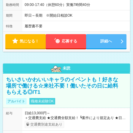
09:00-17:40（休憩60分）実働7時間40分
勤務時間
即日～長期 ※開始日相談OK
期間
履歴書不要
特徴
気になる！
応募する
詳細へ
未読
ちいさいかわいいキャラのイベントも！好きな
場所で働ける☆来社不要！働いたその日に給料
もらえる◎/T1
アルバイト
職種未経験OK
日給13,000円～
給与
＋交通費支給 ★交通費全額支給！ ┗案件により規定あり ★日払
いOK！（規定あり） ┗働いたその日に現金GET♪ お仕事後はコ
交通費別途支給あり
ンビニATMから 日払い分を引き落とせます！ 【試用期間】試
用期間なし