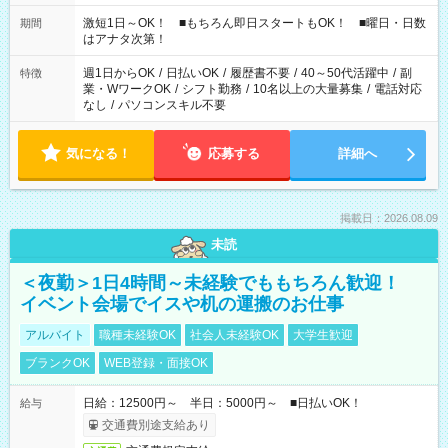
シフトもございます！ お気軽にご相談ください！
激短1日～OK！ ■もちろん即日スタートもOK！ ■曜日・日数
期間
はアナタ次第！
週1日からOK
/
日払いOK
/
履歴書不要
/
40～50代活躍中
/
副
特徴
業・WワークOK
/
シフト勤務
/
10名以上の大量募集
/
電話対応
なし
/
パソコンスキル不要
気になる！
応募する
詳細へ
掲載日：2026.08.09
未読
＜夜勤＞1日4時間～未経験でももちろん歓迎！
イベント会場でイスや机の運搬のお仕事
アルバイト
職種未経験OK
社会人未経験OK
大学生歓迎
ブランクOK
WEB登録・面接OK
日給：12500円～ 半日：5000円～ ■日払いOK！
給与
交通費別途支給あり