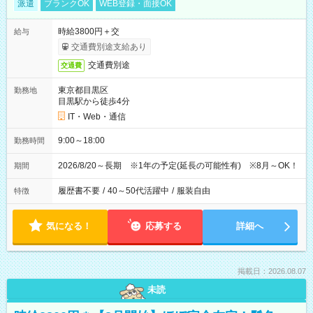
派遣
ブランクOK
WEB登録・面接OK
時給3800円＋交
給与
交通費別途支給あり
交通費別途
交通費
東京都目黒区
勤務地
目黒駅から徒歩4分
IT・Web・通信
9:00～18:00
勤務時間
2026/8/20～長期 ※1年の予定(延長の可能性有) ※8月～OK！
期間
履歴書不要
/
40～50代活躍中
/
服装自由
特徴
気になる！
応募する
詳細へ
掲載日：2026.08.07
未読