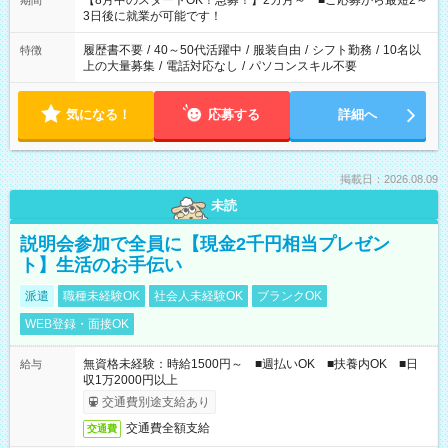
【8月中のスタートOK！急募！】2カ月～ ■ご応募から最短2～
期間
ね。 ※Wワーク希望の方へ 今ご覧のお仕事で希望する勤務時間
3日後に就業が可能です！
と、もう1つのお仕事の勤務時間。 合計で週40時間を超える場
合は応募できません。
履歴書不要
/
40～50代活躍中
/
服装自由
/
シフト勤務
/
10名以
特徴
上の大量募集
/
電話対応なし
/
パソコンスキル不要
気になる！
応募する
詳細へ
掲載日：2026.08.09
未読
説明会参加で全員に【現金2千円相当プレゼン
ト】生活のお手伝い
派遣
職種未経験OK
社会人未経験OK
ブランクOK
WEB登録・面接OK
無資格未経験：時給1500円～ ■週払いOK ■扶養内OK ■日
給与
収1万2000円以上
交通費別途支給あり
交通費全額支給
交通費