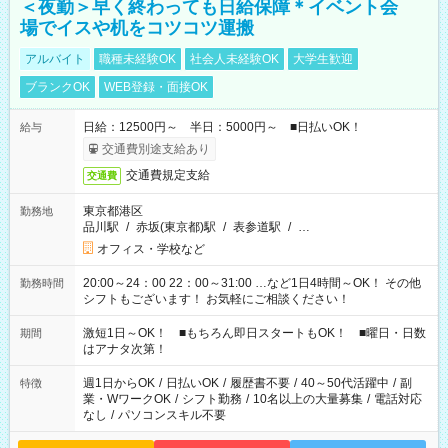
＜夜勤＞早く終わっても日給保障＊イベント会
場でイスや机をコツコツ運搬
アルバイト
職種未経験OK
社会人未経験OK
大学生歓迎
ブランクOK
WEB登録・面接OK
日給：12500円～ 半日：5000円～ ■日払いOK！
給与
交通費別途支給あり
交通費規定支給
交通費
東京都港区
勤務地
品川駅
/
赤坂(東京都)駅
/
表参道駅
/
…
オフィス・学校など
20:00～24：00 22：00～31:00 …など1日4時間～OK！ その他
勤務時間
シフトもございます！ お気軽にご相談ください！
激短1日～OK！ ■もちろん即日スタートもOK！ ■曜日・日数
期間
はアナタ次第！
週1日からOK
/
日払いOK
/
履歴書不要
/
40～50代活躍中
/
副
特徴
業・WワークOK
/
シフト勤務
/
10名以上の大量募集
/
電話対応
なし
/
パソコンスキル不要