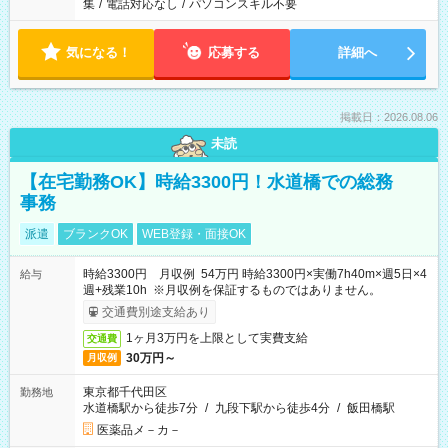
集
/
電話対応なし
/
パソコンスキル不要
気になる！
応募する
詳細へ
掲載日：2026.08.06
未読
【在宅勤務OK】時給3300円！水道橋での総務
事務
派遣
ブランクOK
WEB登録・面接OK
時給3300円 月収例 54万円 時給3300円×実働7h40m×週5日×4
給与
週+残業10h ※月収例を保証するものではありません。
交通費別途支給あり
1ヶ月3万円を上限として実費支給
交通費
30万円～
月収例
東京都千代田区
勤務地
水道橋駅から徒歩7分
/
九段下駅から徒歩4分
/
飯田橋駅
医薬品メ－カ－