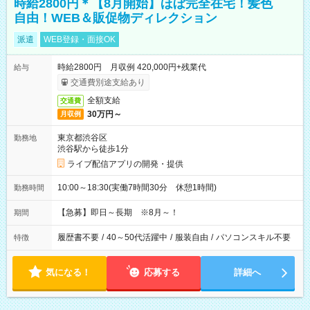
時給2800円＊【8月開始】ほぼ完全在宅！髪色
自由！WEB＆販促物ディレクション
派遣
WEB登録・面接OK
時給2800円 月収例 420,000円+残業代
給与
交通費別途支給あり
全額支給
交通費
30万円～
月収例
東京都渋谷区
勤務地
渋谷駅から徒歩1分
ライブ配信アプリの開発・提供
10:00～18:30(実働7時間30分 休憩1時間)
勤務時間
【急募】即日～長期 ※8月～！
期間
履歴書不要
/
40～50代活躍中
/
服装自由
/
パソコンスキル不要
特徴
気になる！
応募する
詳細へ