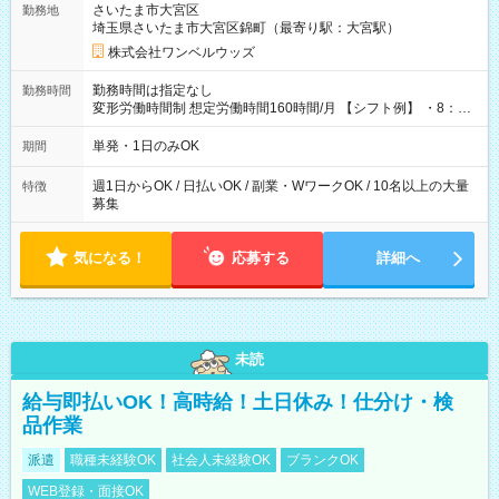
さいたま市大宮区
勤務地
埼玉県さいたま市大宮区錦町（最寄り駅：大宮駅）
株式会社ワンベルウッズ
勤務時間は指定なし
勤務時間
変形労働時間制 想定労働時間160時間/月 【シフト例】 ・8：00
～21：00
単発・1日のみOK
期間
週1日からOK / 日払いOK / 副業・WワークOK / 10名以上の大量
特徴
募集
気になる！
応募する
詳細へ
未読
給与即払いOK！高時給！土日休み！仕分け・検
品作業
派遣
職種未経験OK
社会人未経験OK
ブランクOK
WEB登録・面接OK