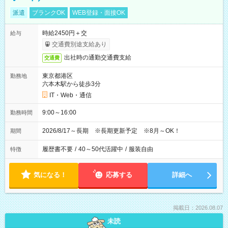
派遣
ブランクOK
WEB登録・面接OK
時給2450円＋交
給与
交通費別途支給あり
出社時の通勤交通費支給
交通費
東京都港区
勤務地
六本木駅から徒歩3分
IT・Web・通信
9:00～16:00
勤務時間
2026/8/17～長期 ※長期更新予定 ※8月～OK！
期間
履歴書不要
/
40～50代活躍中
/
服装自由
特徴
気になる！
応募する
詳細へ
掲載日：2026.08.07
未読