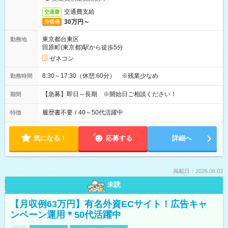
交通費支給
交通費
30万円～
月収例
東京都台東区
勤務地
田原町(東京都)駅から徒歩5分
ゼネコン
8:30～17:30（休憩:60分） ※残業少なめ
勤務時間
【急募】即日～長期 ※開始日ご相談ください！
期間
履歴書不要
/
40～50代活躍中
特徴
気になる！
応募する
詳細へ
掲載日：2026.08.03
未読
【月収例63万円】有名外資ECサイト！広告キャ
ンペーン運用＊50代活躍中