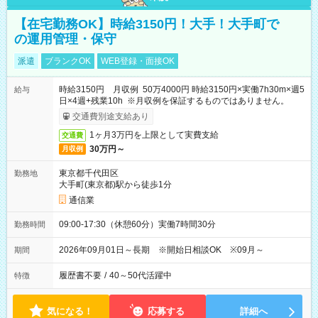
【在宅勤務OK】時給3150円！大手！大手町で
の運用管理・保守
派遣
ブランクOK
WEB登録・面接OK
時給3150円 月収例 50万4000円 時給3150円×実働7h30m×週5
給与
日×4週+残業10h ※月収例を保証するものではありません。
交通費別途支給あり
1ヶ月3万円を上限として実費支給
交通費
30万円～
月収例
東京都千代田区
勤務地
大手町(東京都)駅から徒歩1分
通信業
09:00-17:30（休憩60分）実働7時間30分
勤務時間
2026年09月01日～長期 ※開始日相談OK ※09月～
期間
履歴書不要
/
40～50代活躍中
特徴
気になる！
応募する
詳細へ