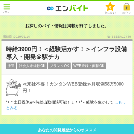
0
メニュー
気になる！
ログイン
お探しのバイト情報は掲載が終了しました。
掲載日 :2026
/
05
/
14
No.SSSSA12446
時給3900円！＜経験活かす！＞インフラ設備
導入・開発＠駅チカ
派遣
社会人未経験OK
ブランクOK
WEB登録・面接OK
≪来社不要！カンタンWEB登録≫月収例58万5000
円！
*+＊土日祝休み×時差出勤相談可能！ミ＊+*＜経験を生かして
...もっ
とみる
あなたの閲覧履歴からのオススメ