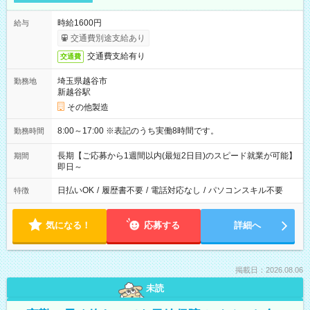
時給1600円
給与
交通費別途支給あり
交通費支給有り
交通費
埼玉県越谷市
勤務地
新越谷駅
その他製造
8:00～17:00 ※表記のうち実働8時間です。
勤務時間
長期【ご応募から1週間以内(最短2日目)のスピード就業が可能】
期間
即日～
日払いOK
/
履歴書不要
/
電話対応なし
/
パソコンスキル不要
特徴
気になる！
応募する
詳細へ
掲載日：2026.08.06
未読