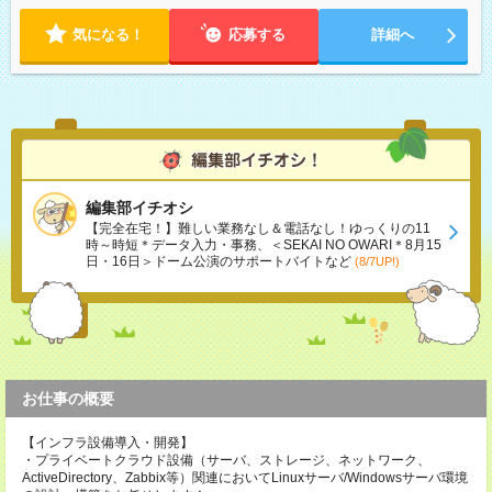
気になる！
応募する
詳細へ
編集部イチオシ
【完全在宅！】難しい業務なし＆電話なし！ゆっくりの11
時～時短＊データ入力・事務、＜SEKAI NO OWARI＊8月15
日・16日＞ドーム公演のサポートバイトなど
(8/7UP!)
お仕事の概要
【インフラ設備導入・開発】
・プライベートクラウド設備（サーバ、ストレージ、ネットワーク、
ActiveDirectory、Zabbix等）関連においてLinuxサーバ/Windowsサーバ環境