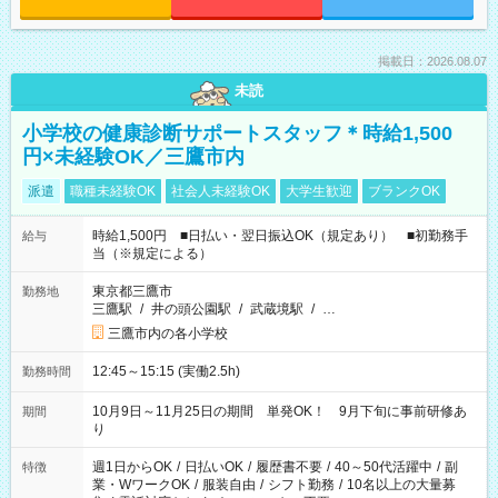
掲載日：2026.08.07
未読
小学校の健康診断サポートスタッフ＊時給1,500
円×未経験OK／三鷹市内
派遣
職種未経験OK
社会人未経験OK
大学生歓迎
ブランクOK
時給1,500円 ■日払い・翌日振込OK（規定あり） ■初勤務手
給与
当（※規定による）
東京都三鷹市
勤務地
三鷹駅
/
井の頭公園駅
/
武蔵境駅
/
…
三鷹市内の各小学校
12:45～15:15 (実働2.5h)
勤務時間
10月9日～11月25日の期間 単発OK！ 9月下旬に事前研修あ
期間
り
週1日からOK
/
日払いOK
/
履歴書不要
/
40～50代活躍中
/
副
特徴
業・WワークOK
/
服装自由
/
シフト勤務
/
10名以上の大量募