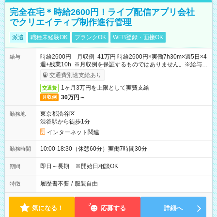
完全在宅＊時給2600円！ライブ配信アプリ会社
でクリエイティブ制作進行管理
派遣
職種未経験OK
ブランクOK
WEB登録・面接OK
時給2600円 月収例 41万円 時給2600円×実働7h30m×週5日×4
給与
週+残業10h ※月収例を保証するものではありません。※給与即
受取りサービス利用可（利用条件有）
交通費別途支給あり
1ヶ月3万円を上限として実費支給
交通費
30万円～
月収例
東京都渋谷区
勤務地
渋谷駅から徒歩1分
インターネット関連
10:00-18:30（休憩60分）実働7時間30分
勤務時間
即日～長期 ※開始日相談OK
期間
履歴書不要
/
服装自由
特徴
気になる！
応募する
詳細へ