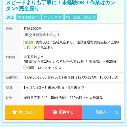
スピードよりも丁寧に！未経験OK！作業はカン
タン×完全座り
派遣
職種未経験OK
ブランクOK
WEB登録・面接OK
時給1500円
給与
交通費別途支給あり
実費支給／当社規定あり。通勤交通費実費支払／上限4
交通費
万円／月※規定あり
埼玉県加須市
勤務地
加須駅から車10分
/
久喜駅から車20分
/
鴻巣駅から車20分
物流・ロジスティクス
(1)09:00-17:00(休憩60分) ※休憩（12:00-12:50、15:00-15:10）
勤務時間
1ヶ月以上3ヶ月未満／即日～9月末まで
期間
履歴書不要
/
40～50代活躍中
/
10名以上の大量募集
特徴
気になる！
応募する
詳細へ