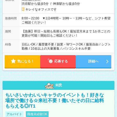
渋谷駅から徒歩5分
/
神泉駅から徒歩5分
キレイなオフィスです
8:00～22:00 ▼1日4時間～ 10時～・11時～など、シフト希望
勤務時間
ご相談ください！
【急募】即日～短期も長期もOK！最短翌月末まで 1か月ごとの
期間
更新が可能！開始日もご相談ください！
日払いOK
/
履歴書不要
/
副業・WワークOK
/
服装自由
/
シフト
特徴
勤務
/
10名以上の大量募集
/
パソコンスキル不要
気になる！
応募する
詳細へ
未読
ちいさいかわいいキャラのイベントも！好きな
場所で働ける☆来社不要！働いたその日に給料
もらえる◎/T1
アルバイト
職種未経験OK