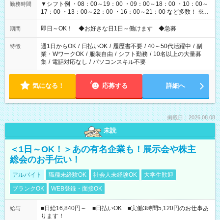
▼シフト例 ・08：00～19：00 ・09：00～18：00 ・10：00～
勤務時間
17：00 ・13：00～22：00 ・16：00～21：00 など多数！ ※お
仕事により勤務時間が異なります
即日～OK！ ◆お好きな日1日～働けます ◆急募
期間
週1日からOK
/
日払いOK
/
履歴書不要
/
40～50代活躍中
/
副
特徴
業・WワークOK
/
服装自由
/
シフト勤務
/
10名以上の大量募
集
/
電話対応なし
/
パソコンスキル不要
気になる！
応募する
詳細へ
掲載日：2026.08.08
未読
＜1日～OK！＞あの有名企業も！展示会や株主
総会のお手伝い！
アルバイト
職種未経験OK
社会人未経験OK
大学生歓迎
ブランクOK
WEB登録・面接OK
■日給16,840円～ ■日払いOK ■実働3時間5,120円のお仕事あ
給与
ります！