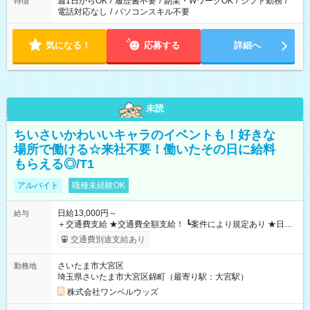
週1日からOK
/
履歴書不要
/
副業・WワークOK
/
シフト勤務
/
特徴
電話対応なし
/
パソコンスキル不要
気になる！
応募する
詳細へ
未読
ちいさいかわいいキャラのイベントも！好きな
場所で働ける☆来社不要！働いたその日に給料
もらえる◎/T1
アルバイト
職種未経験OK
日給13,000円～
給与
＋交通費支給 ★交通費全額支給！ ┗案件により規定あり ★日払
いOK！（規定あり） ┗働いたその日に現金GET♪ お仕事後はコ
交通費別途支給あり
ンビニATMから 日払い分を引き落とせます！ 【試用期間】試
用期間なし
さいたま市大宮区
勤務地
埼玉県さいたま市大宮区錦町（最寄り駅：大宮駅）
株式会社ワンベルウッズ