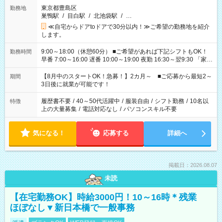
東京都豊島区
勤務地
巣鴨駅
/
目白駅
/
北池袋駅
/
…
≪自宅からドアtoドアで30分以内！≫ご希望の勤務地を紹介
します。
9:00～18:00（休憩60分） ■ご希望があれば下記シフトもOK！
勤務時間
早番 7:00～16:00 遅番 10:00～19:00 夜勤 16:30～翌9:30 「家族
と休みを合わせたい」 「余裕を持って夕飯の準備がしたい」
「できれば残業はしたくない」 など、ご希望を教えてください
【8月中のスタートOK！急募！】2カ月～ ■ご応募から最短2～
期間
ね。 ※Wワーク希望の方へ 今ご覧のお仕事で希望する勤務時間
3日後に就業が可能です！
と、もう1つのお仕事の勤務時間。 合計で週40時間を超える場
合は応募できません。
履歴書不要
/
40～50代活躍中
/
服装自由
/
シフト勤務
/
10名以
特徴
上の大量募集
/
電話対応なし
/
パソコンスキル不要
気になる！
応募する
詳細へ
掲載日：2026.08.07
未読
【在宅勤務OK】時給3000円！10～16時＊残業
ほぼなし▼新日本橋で一般事務