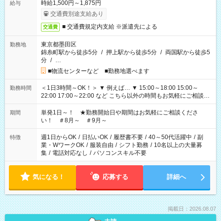
時給1,500円～1,875円
給与
交通費別途支給あり
■ 交通費規定内支給 ※派遣先による
交通費
東京都墨田区
勤務地
錦糸町駅から徒歩5分
/
押上駅から徒歩5分
/
両国駅から徒歩5
分
/
…
■物流センターなど ■勤務地選べます
＜1日3時間～OK！＞ ▼ 例えば… ▼ 15:00～18:00 15:00～
勤務時間
22:00 17:00～22:00 など こちら以外の時間もお気軽にご相談く
ださい！
単発1日～！ ★勤務開始日や期間はお気軽にご相談くださ
期間
い！ ＃8月～ ＃9月～
週1日からOK
/
日払いOK
/
履歴書不要
/
40～50代活躍中
/
副
特徴
業・WワークOK
/
服装自由
/
シフト勤務
/
10名以上の大量募
集
/
電話対応なし
/
パソコンスキル不要
気になる！
応募する
詳細へ
掲載日：2026.08.07