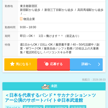
東京都新宿区
勤務地
新宿駅から徒歩
/
新宿三丁目駅から徒歩
/
高田馬場駅から徒歩
/
…
物流企業
9:00～18:00
勤務時間
即日～OK！ 1日～働けます＾＾（規定あり）
期間
週1日からOK
/
日払いOK
/
履歴書不要
/
40～50代活躍中
/
副
特徴
業・WワークOK
/
服装自由
/
シフト勤務
/
10名以上の大量募
集
/
電話対応なし
/
パソコンスキル不要
気になる！
応募する
詳細へ
掲載日：2026.08.03
未読
＜日本を代表するバンド＊サカナクション＞ツ
アー公演のサポートバイト＠日本武道館
アルバイト
職種未経験OK
社会人未経験OK
大学生歓迎