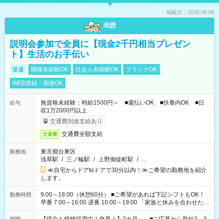
掲載日：2026.08.08
未読
説明会参加で全員に【現金2千円相当プレゼン
ト】生活のお手伝い
派遣
職種未経験OK
社会人未経験OK
ブランクOK
WEB登録・面接OK
無資格未経験：時給1500円～ ■週払いOK ■扶養内OK ■日
給与
収1万2000円以上
交通費別途支給あり
交通費全額支給
交通費
東京都台東区
勤務地
浅草駅
/
三ノ輪駅
/
上野御徒町駅
/
…
≪自宅からドアtoドアで30分以内！≫ご希望の勤務地を紹介
します。
9:00～18:00（休憩60分） ■ご希望があれば下記シフトもOK！
勤務時間
早番 7:00～16:00 遅番 10:00～19:00 「家族と休みを合わせた
い」 「余裕を持って夕飯の準備がしたい」 「できれば残業はし
たくない」 など、ご希望を教えてくださいね。 ※Wワーク希望