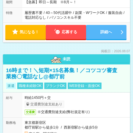
【急募】即日～長期 ※8月～！
期間
履歴書不要
/
40～50代活躍中
/
副業・WワークOK
/
服装自由
/
特徴
電話対応なし
/
パソコンスキル不要
気になる！
応募する
詳細へ
掲載日：2026.08.07
未読
16時まで！＼短期×15名募集！／コツコツ審査
業務〇電話なし@都庁前
派遣
職種未経験OK
ブランクOK
WEB登録・面接OK
時給1450円＋交
給与
交通費別途支給あり
※交通費別途支給(弊社規定有り)
交通費
東京都新宿区
勤務地
都庁前駅から徒歩1分
/
西新宿駅から徒歩5分