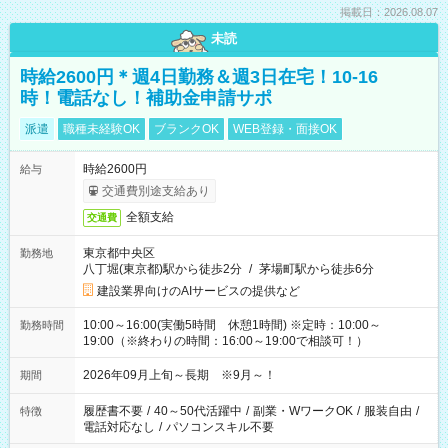
掲載日：2026.08.07
未読
時給2600円＊週4日勤務＆週3日在宅！10-16
時！電話なし！補助金申請サポ
派遣
職種未経験OK
ブランクOK
WEB登録・面接OK
時給2600円
給与
交通費別途支給あり
全額支給
交通費
東京都中央区
勤務地
八丁堀(東京都)駅から徒歩2分
/
茅場町駅から徒歩6分
建設業界向けのAIサービスの提供など
10:00～16:00(実働5時間 休憩1時間) ※定時：10:00～
勤務時間
19:00（※終わりの時間：16:00～19:00で相談可！）
2026年09月上旬～長期 ※9月～！
期間
履歴書不要
/
40～50代活躍中
/
副業・WワークOK
/
服装自由
/
特徴
電話対応なし
/
パソコンスキル不要