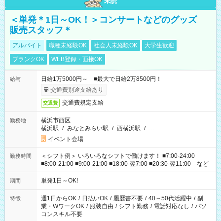
未読
＜単発＊1日～OK！＞コンサートなどのグッズ
販売スタッフ＊
アルバイト
職種未経験OK
社会人未経験OK
大学生歓迎
ブランクOK
WEB登録・面接OK
日給1万5000円～ ■最大で日給2万8500円！
給与
交通費別途支給あり
交通費規定支給
交通費
横浜市西区
勤務地
横浜駅
/
みなとみらい駅
/
西横浜駅
/
…
イベント会場
＜シフト例＞ いろいろなシフトで働けます！ ■7:00-24:00
勤務時間
■8:00-21:00 ■9:00-21:00 ■18:00-翌7:00 ■20:30-翌11:00 など
単発1日～OK!
期間
週1日からOK
/
日払いOK
/
履歴書不要
/
40～50代活躍中
/
副
特徴
業・WワークOK
/
服装自由
/
シフト勤務
/
電話対応なし
/
パソ
コンスキル不要