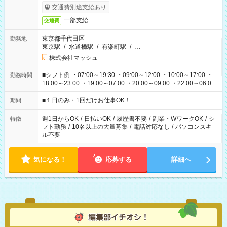
交通費別途支給あり
一部支給
交通費
東京都千代田区
勤務地
東京駅
/
水道橋駅
/
有楽町駅
/
…
株式会社マッシュ
■シフト例 ・07:00～19:30 ・09:00～12:00 ・10:00～17:00 ・
勤務時間
18:00～23:00 ・19:00～07:00 ・20:00～09:00 ・22:00～06:00
etc ★最短で3時間で5,120円のお仕事から 15時間で2万円近く稼
げるお仕事も！ ご希望のお時間に合わせてご紹介！ ※シフトは
■１日のみ・1回だけお仕事OK！
期間
現場によって異なります。 ※勿論、休憩時間はあるのでご安心
ください！
週1日からOK
/
日払いOK
/
履歴書不要
/
副業・WワークOK
/
シ
特徴
フト勤務
/
10名以上の大量募集
/
電話対応なし
/
パソコンスキ
ル不要
気になる！
応募する
詳細へ