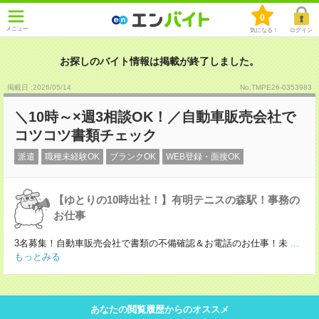
0
メニュー
気になる！
ログイン
お探しのバイト情報は掲載が終了しました。
掲載日 :2026
/
05
/
14
No.TMPE26-0353983
＼10時～×週3相談OK！／自動車販売会社で
コツコツ書類チェック
派遣
職種未経験OK
ブランクOK
WEB登録・面接OK
【ゆとりの10時出社！】有明テニスの森駅！事務の
お仕事
3名募集！自動車販売会社で書類の不備確認＆お電話のお仕事！未
...
もっとみる
あなたの閲覧履歴からのオススメ