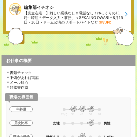
編集部イチオシ
【完全在宅！】難しい業務なし＆電話なし！ゆっくりの11
時～時短＊データ入力・事務、＜SEKAI NO OWARI＊8月15
日・16日＞ドーム公演のサポートバイトなど
(8/7UP!)
お仕事の概要
＊書類チェック
＊不備があれば電話
＊メール対応
＊領収書作成
職場の雰囲気
年齢層
20代
30
40
50
60
男女比率
女性
男性
職場の様子
活気あり
しずか