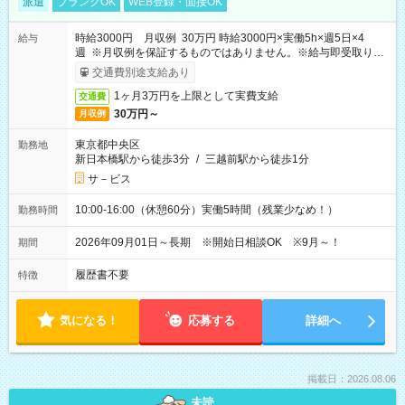
派遣
ブランクOK
WEB登録・面接OK
時給3000円 月収例 30万円 時給3000円×実働5h×週5日×4
給与
週 ※月収例を保証するものではありません。※給与即受取りサ
ービス利用可（利用条件有）
交通費別途支給あり
1ヶ月3万円を上限として実費支給
交通費
30万円～
月収例
東京都中央区
勤務地
新日本橋駅から徒歩3分
/
三越前駅から徒歩1分
サ－ビス
10:00-16:00（休憩60分）実働5時間（残業少なめ！）
勤務時間
2026年09月01日～長期 ※開始日相談OK ※9月～！
期間
履歴書不要
特徴
気になる！
応募する
詳細へ
掲載日：2026.08.06
未読