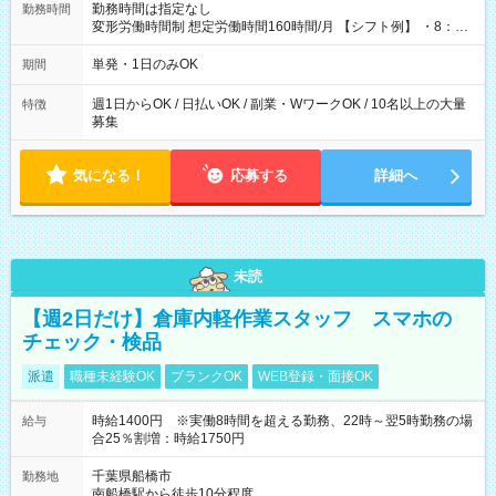
勤務時間は指定なし
勤務時間
変形労働時間制 想定労働時間160時間/月 【シフト例】 ・8：00
～21：00
単発・1日のみOK
期間
週1日からOK / 日払いOK / 副業・WワークOK / 10名以上の大量
特徴
募集
気になる！
応募する
詳細へ
未読
【週2日だけ】倉庫内軽作業スタッフ スマホの
チェック・検品
派遣
職種未経験OK
ブランクOK
WEB登録・面接OK
時給1400円 ※実働8時間を超える勤務、22時～翌5時勤務の場
給与
合25％割増：時給1750円
千葉県船橋市
勤務地
南船橋駅から徒歩10分程度