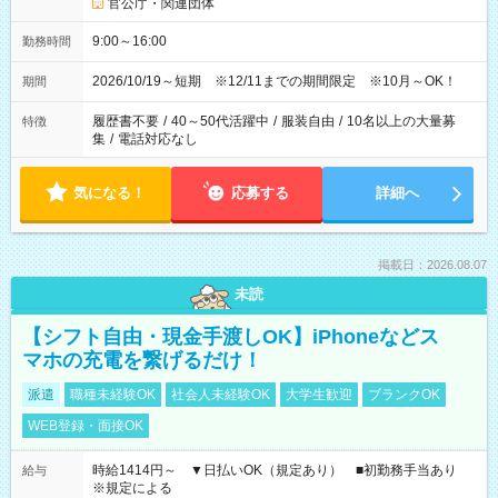
官公庁・関連団体
9:00～16:00
勤務時間
2026/10/19～短期 ※12/11までの期間限定 ※10月～OK！
期間
履歴書不要
/
40～50代活躍中
/
服装自由
/
10名以上の大量募
特徴
集
/
電話対応なし
気になる！
応募する
詳細へ
掲載日：2026.08.07
未読
【シフト自由・現金手渡しOK】iPhoneなどス
マホの充電を繋げるだけ！
派遣
職種未経験OK
社会人未経験OK
大学生歓迎
ブランクOK
WEB登録・面接OK
時給1414円～ ▼日払いOK（規定あり） ■初勤務手当あり
給与
※規定による