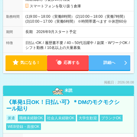
スマートフォンを取り扱う倉庫
(1)9:00～18:00（実働8時間） (2)10:00～18:00（実働7時間）
勤務時間
(3)10:00～17:00（実働6時間） ※時間帯選べます ※休憩60分
長期 2026年9月スタート予定
期間
日払いOK
/
履歴書不要
/
40～50代活躍中
/
副業・WワークOK
/
特徴
シフト勤務
/
10名以上の大量募集
気になる！
応募する
詳細へ
掲載日：2026.08.08
未読
《単発1日OK！日払い可》＊DMのモクモクシ
ール貼り
派遣
職種未経験OK
社会人未経験OK
大学生歓迎
ブランクOK
WEB登録・面接OK