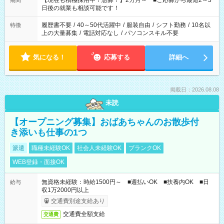
【現在も積極採用中！急募！】2カ月～ ■ご応募から最短2～3
期間
の方へ 今ご覧のお仕事で希望する勤務時間と、もう1つのお仕事
日後の就業も相談可能です！
の勤務時間。 合計で週40時間を超える場合は応募できません。
履歴書不要
/
40～50代活躍中
/
服装自由
/
シフト勤務
/
10名以
特徴
上の大量募集
/
電話対応なし
/
パソコンスキル不要
気になる！
応募する
詳細へ
掲載日：2026.08.08
未読
【オープニング募集】おばあちゃんのお散歩付
き添いも仕事の1つ
派遣
職種未経験OK
社会人未経験OK
ブランクOK
WEB登録・面接OK
無資格未経験：時給1500円～ ■週払いOK ■扶養内OK ■日
給与
収1万2000円以上
交通費別途支給あり
交通費全額支給
交通費