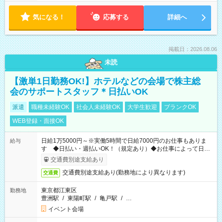
気になる！
応募する
詳細へ
掲載日：2026.08.06
未読
【激単1日勤務OK!】ホテルなどの会場で株主総
会のサポートスタッフ＊日払いOK
派遣
職種未経験OK
社会人未経験OK
大学生歓迎
ブランクOK
WEB登録・面接OK
日給1万5000円～※実働5時間で日給7000円のお仕事もありま
給与
す ◆日払い・週払いOK！（規定あり）◆お仕事によって日給
も異なります
交通費別途支給あり
交通費別途支給あり(勤務地により異なります)
交通費
東京都江東区
勤務地
豊洲駅
/
東陽町駅
/
亀戸駅
/
…
イベント会場