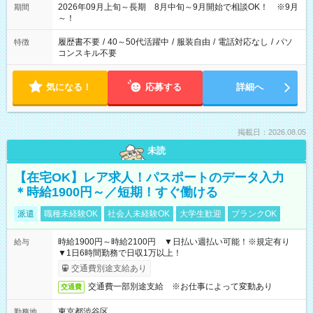
2026年09月上旬～長期 8月中旬～9月開始で相談OK！ ※9月
期間
～！
履歴書不要
/
40～50代活躍中
/
服装自由
/
電話対応なし
/
パソ
特徴
コンスキル不要
気になる！
応募する
詳細へ
掲載日：2026.08.05
未読
【在宅OK】レア求人！パスポートのデータ入力
＊時給1900円～／短期！すぐ働ける
派遣
職種未経験OK
社会人未経験OK
大学生歓迎
ブランクOK
時給1900円～時給2100円 ▼日払い週払い可能！※規定有り
給与
▼1日6時間勤務で日収1万以上！
交通費別途支給あり
交通費一部別途支給 ※お仕事によって変動あり
交通費
東京都渋谷区
勤務地