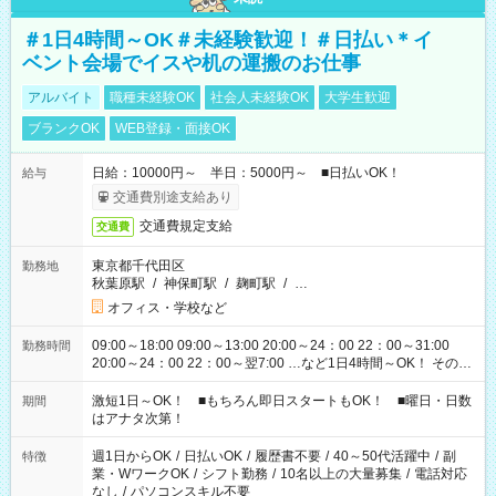
＃1日4時間～OK＃未経験歓迎！＃日払い＊イ
ベント会場でイスや机の運搬のお仕事
アルバイト
職種未経験OK
社会人未経験OK
大学生歓迎
ブランクOK
WEB登録・面接OK
日給：10000円～ 半日：5000円～ ■日払いOK！
給与
交通費別途支給あり
交通費規定支給
交通費
東京都千代田区
勤務地
秋葉原駅
/
神保町駅
/
麹町駅
/
…
オフィス・学校など
09:00～18:00 09:00～13:00 20:00～24：00 22：00～31:00
勤務時間
20:00～24：00 22：00～翌7:00 …など1日4時間～OK！ その他
シフトもございます！ お気軽にご相談ください！
激短1日～OK！ ■もちろん即日スタートもOK！ ■曜日・日数
期間
はアナタ次第！
週1日からOK
/
日払いOK
/
履歴書不要
/
40～50代活躍中
/
副
特徴
業・WワークOK
/
シフト勤務
/
10名以上の大量募集
/
電話対応
なし
/
パソコンスキル不要