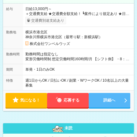
日給13,000円～
給与
＋交通費支給 ★交通費全額支給！ ┗案件により規定あり ★日払
いOK！（規定あり） ┗働いたその日に現金GET♪ お仕事後はコ
交通費別途支給あり
ンビニATMから 日払い分を引き落とせます！ 【試用期間】試
用期間なし
横浜市港北区
勤務地
神奈川県横浜市港北区（最寄り駅：新横浜駅）
株式会社ワンベルウッズ
勤務時間は指定なし
勤務時間
変形労働時間制 想定労働時間160時間/月 【シフト例】 ・8：00
～21：00
単発・1日のみOK
期間
週1日からOK / 日払いOK / 副業・WワークOK / 10名以上の大量
特徴
募集
気になる！
応募する
詳細へ
未読