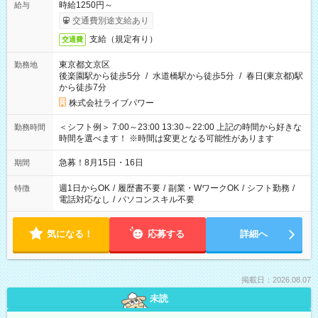
時給1250円～
給与
交通費別途支給あり
支給（規定有り）
交通費
東京都文京区
勤務地
後楽園駅から徒歩5分
/
水道橋駅から徒歩5分
/
春日(東京都)駅
から徒歩7分
株式会社ライブパワー
＜シフト例＞ 7:00～23:00 13:30～22:00 上記の時間から好きな
勤務時間
時間を選べます！ ※時間は変更となる可能性があります
急募！8月15日・16日
期間
週1日からOK
/
履歴書不要
/
副業・WワークOK
/
シフト勤務
/
特徴
電話対応なし
/
パソコンスキル不要
気になる！
応募する
詳細へ
掲載日：2026.08.07
未読