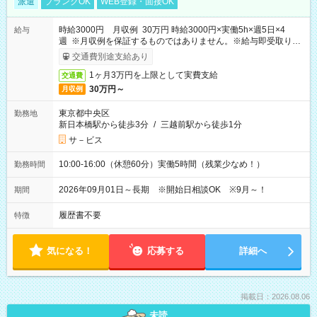
派遣
ブランクOK
WEB登録・面接OK
時給3000円 月収例 30万円 時給3000円×実働5h×週5日×4
給与
週 ※月収例を保証するものではありません。※給与即受取りサ
ービス利用可（利用条件有）
交通費別途支給あり
1ヶ月3万円を上限として実費支給
交通費
30万円～
月収例
東京都中央区
勤務地
新日本橋駅から徒歩3分
/
三越前駅から徒歩1分
サ－ビス
10:00-16:00（休憩60分）実働5時間（残業少なめ！）
勤務時間
2026年09月01日～長期 ※開始日相談OK ※9月～！
期間
履歴書不要
特徴
気になる！
応募する
詳細へ
掲載日：2026.08.06
未読