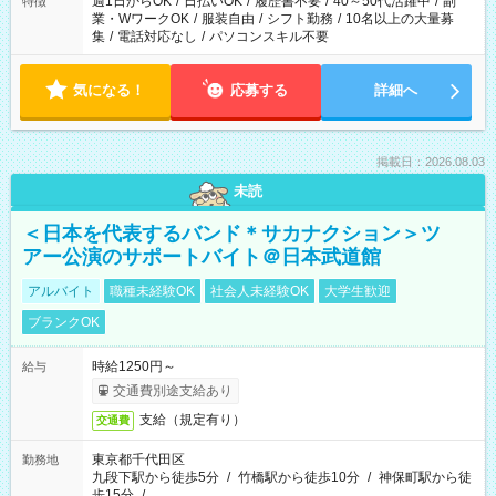
週1日からOK
/
日払いOK
/
履歴書不要
/
40～50代活躍中
/
副
特徴
業・WワークOK
/
服装自由
/
シフト勤務
/
10名以上の大量募
集
/
電話対応なし
/
パソコンスキル不要
気になる！
応募する
詳細へ
掲載日：2026.08.03
未読
＜日本を代表するバンド＊サカナクション＞ツ
アー公演のサポートバイト＠日本武道館
アルバイト
職種未経験OK
社会人未経験OK
大学生歓迎
ブランクOK
時給1250円～
給与
交通費別途支給あり
支給（規定有り）
交通費
東京都千代田区
勤務地
九段下駅から徒歩5分
/
竹橋駅から徒歩10分
/
神保町駅から徒
歩15分
/
…