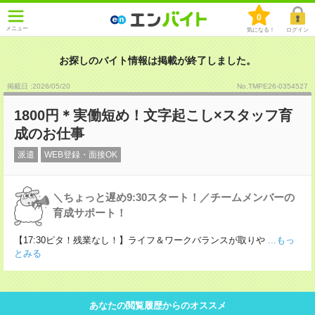
0
メニュー
気になる！
ログイン
お探しのバイト情報は掲載が終了しました。
掲載日 :2026
/
05
/
20
No.TMPE26-0354527
1800円＊実働短め！文字起こし×スタッフ育
成のお仕事
派遣
WEB登録・面接OK
＼ちょっと遅め9:30スタート！／チームメンバーの
育成サポート！
【17:30ピタ！残業なし！】ライフ＆ワークバランスが取りや
...もっ
とみる
あなたの閲覧履歴からのオススメ