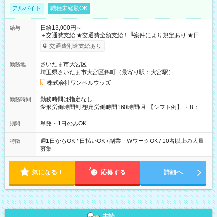
アルバイト
職種未経験OK
日給13,000円～
給与
＋交通費支給 ★交通費全額支給！ ┗案件により規定あり ★日払
いOK！（規定あり） ┗働いたその日に現金GET♪ お仕事後はコ
交通費別途支給あり
ンビニATMから 日払い分を引き落とせます！ 【試用期間】試
用期間なし
さいたま市大宮区
勤務地
埼玉県さいたま市大宮区錦町（最寄り駅：大宮駅）
株式会社ワンベルウッズ
勤務時間は指定なし
勤務時間
変形労働時間制 想定労働時間160時間/月 【シフト例】 ・8：00
～21：00
単発・1日のみOK
期間
週1日からOK / 日払いOK / 副業・WワークOK / 10名以上の大量
特徴
募集
気になる！
応募する
詳細へ
未読