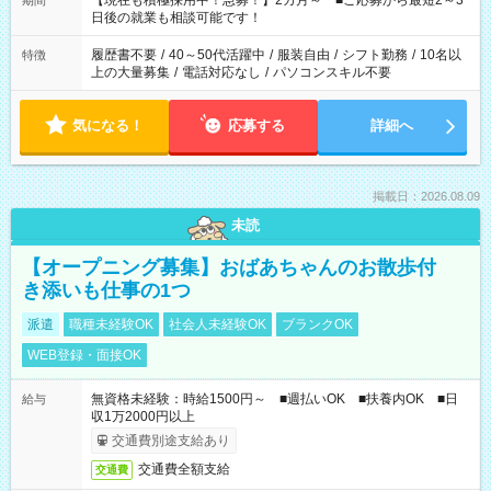
【現在も積極採用中！急募！】2カ月～ ■ご応募から最短2～3
期間
の方へ 今ご覧のお仕事で希望する勤務時間と、もう1つのお仕事
日後の就業も相談可能です！
の勤務時間。 合計で週40時間を超える場合は応募できません。
履歴書不要
/
40～50代活躍中
/
服装自由
/
シフト勤務
/
10名以
特徴
上の大量募集
/
電話対応なし
/
パソコンスキル不要
気になる！
応募する
詳細へ
掲載日：2026.08.09
未読
【オープニング募集】おばあちゃんのお散歩付
き添いも仕事の1つ
派遣
職種未経験OK
社会人未経験OK
ブランクOK
WEB登録・面接OK
無資格未経験：時給1500円～ ■週払いOK ■扶養内OK ■日
給与
収1万2000円以上
交通費別途支給あり
交通費全額支給
交通費