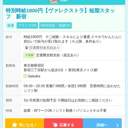
特別時給1800円【ヴァレクストラ】短期スタッ
フ 新宿
派遣
ブランクOK
WEB登録・面接OK
時給1800円 ※ご経験・スキルにより優遇 スマホでかんたんに
給与
前払いで給与が受け取れます（※上限、条件あり）
交通費別途支給あり
交通費全額支給（規定あり）
交通費
東京都新宿区
勤務地
新宿三丁目駅から徒歩2分
/
新宿(東京メトロ)駅
Valextra
09:30～20:30 実働7.5時間／休憩1.5時間 営業時間に合わせた
勤務時間
シフト制
3か月程度の短期予定 ※開始日はお気軽にご相談ください
期間
副業・WワークOK
/
シフト勤務
/
パソコンスキル不要
特徴
気になる！
応募する
詳細へ