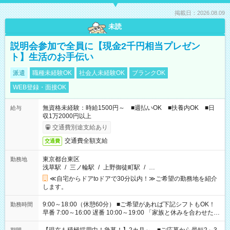
掲載日：2026.08.09
未読
説明会参加で全員に【現金2千円相当プレゼン
ト】生活のお手伝い
派遣
職種未経験OK
社会人未経験OK
ブランクOK
WEB登録・面接OK
無資格未経験：時給1500円～ ■週払いOK ■扶養内OK ■日
給与
収1万2000円以上
交通費別途支給あり
交通費全額支給
交通費
東京都台東区
勤務地
浅草駅
/
三ノ輪駅
/
上野御徒町駅
/
…
≪自宅からドアtoドアで30分以内！≫ご希望の勤務地を紹介
します。
9:00～18:00（休憩60分） ■ご希望があれば下記シフトもOK！
勤務時間
早番 7:00～16:00 遅番 10:00～19:00 「家族と休みを合わせた
い」 「余裕を持って夕飯の準備がしたい」 「できれば残業はし
たくない」 など、ご希望を教えてくださいね。 ※Wワーク希望