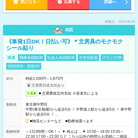
気になる！
応募する
詳細へ
掲載日：2026.08.09
未読
《単発1日OK！日払い可》＊文房具のモクモク
シール貼り
派遣
職種未経験OK
社会人未経験OK
大学生歓迎
ブランクOK
WEB登録・面接OK
時給1,500円～1,875円
給与
交通費別途支給あり
■ 交通費規定内支給 ※派遣先による
交通費
東京都中野区
勤務地
中野(東京都)駅から徒歩5分
/
中野坂上駅から徒歩5分
/
東中野
駅から徒歩5分
/
…
■物流センターなど ■勤務地選べます
＜1日3時間～OK！＞ ▼ 例えば… ▼ 15:00～18:00 15:00～
勤務時間
22:00 17:00～22:00 など こちら以外の時間もお気軽にご相談く