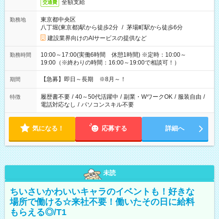
全額支給
交通費
東京都中央区
勤務地
八丁堀(東京都)駅から徒歩2分
/
茅場町駅から徒歩6分
建設業界向けのAIサービスの提供など
10:00～17:00(実働6時間 休憩1時間) ※定時：10:00～
勤務時間
19:00（※終わりの時間：16:00～19:00で相談可！）
【急募】即日～長期 ※8月～！
期間
履歴書不要
/
40～50代活躍中
/
副業・WワークOK
/
服装自由
/
特徴
電話対応なし
/
パソコンスキル不要
気になる！
応募する
詳細へ
未読
ちいさいかわいいキャラのイベントも！好きな
場所で働ける☆来社不要！働いたその日に給料
もらえる◎/T1