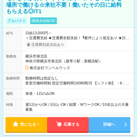
場所で働ける☆来社不要！働いたその日に給料
もらえる◎/T1
アルバイト
職種未経験OK
日給13,000円～
給与
＋交通費支給 ★交通費全額支給！ ┗案件により規定あり ★日払
いOK！（規定あり） ┗働いたその日に現金GET♪ お仕事後はコ
交通費別途支給あり
ンビニATMから 日払い分を引き落とせます！ 【試用期間】試
用期間なし
横浜市港北区
勤務地
神奈川県横浜市港北区（最寄り駅：新横浜駅）
株式会社ワンベルウッズ
勤務時間は指定なし
勤務時間
変形労働時間制 想定労働時間160時間/月 【シフト例】 ・8：00
～21：00
単発・1日のみOK
期間
週1日からOK / 日払いOK / 副業・WワークOK / 10名以上の大量
特徴
募集
気になる！
応募する
詳細へ