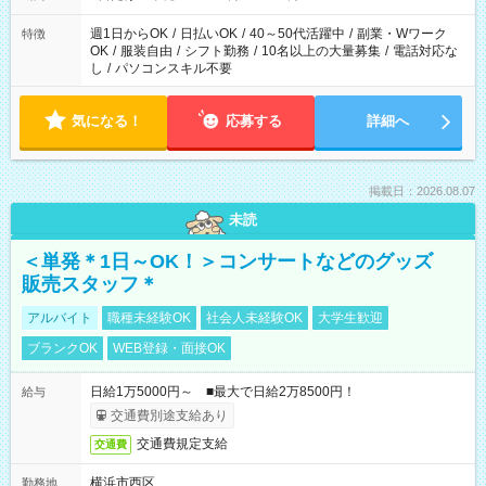
週1日からOK
/
日払いOK
/
40～50代活躍中
/
副業・Wワーク
特徴
OK
/
服装自由
/
シフト勤務
/
10名以上の大量募集
/
電話対応な
し
/
パソコンスキル不要
気になる！
応募する
詳細へ
掲載日：2026.08.07
未読
＜単発＊1日～OK！＞コンサートなどのグッズ
販売スタッフ＊
アルバイト
職種未経験OK
社会人未経験OK
大学生歓迎
ブランクOK
WEB登録・面接OK
日給1万5000円～ ■最大で日給2万8500円！
給与
交通費別途支給あり
交通費規定支給
交通費
横浜市西区
勤務地