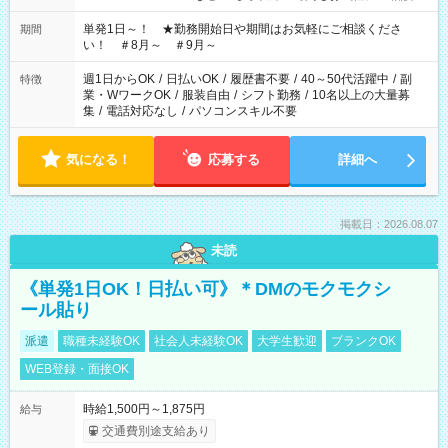
ださい！
単発1日～！ ★勤務開始日や期間はお気軽にご相談くださ
期間
い！ ＃8月～ ＃9月～
週1日からOK
/
日払いOK
/
履歴書不要
/
40～50代活躍中
/
副
特徴
業・WワークOK
/
服装自由
/
シフト勤務
/
10名以上の大量募
集
/
電話対応なし
/
パソコンスキル不要
気になる！
応募する
詳細へ
掲載日：2026.08.07
未読
《単発1日OK！日払い可》＊DMのモクモクシ
ール貼り
派遣
職種未経験OK
社会人未経験OK
大学生歓迎
ブランクOK
WEB登録・面接OK
時給1,500円～1,875円
給与
交通費別途支給あり