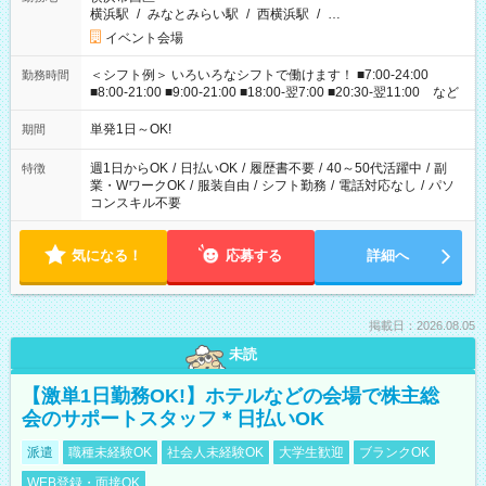
横浜駅
/
みなとみらい駅
/
西横浜駅
/
…
イベント会場
＜シフト例＞ いろいろなシフトで働けます！ ■7:00-24:00
勤務時間
■8:00-21:00 ■9:00-21:00 ■18:00-翌7:00 ■20:30-翌11:00 など
単発1日～OK!
期間
週1日からOK
/
日払いOK
/
履歴書不要
/
40～50代活躍中
/
副
特徴
業・WワークOK
/
服装自由
/
シフト勤務
/
電話対応なし
/
パソ
コンスキル不要
気になる！
応募する
詳細へ
掲載日：2026.08.05
未読
【激単1日勤務OK!】ホテルなどの会場で株主総
会のサポートスタッフ＊日払いOK
派遣
職種未経験OK
社会人未経験OK
大学生歓迎
ブランクOK
WEB登録・面接OK