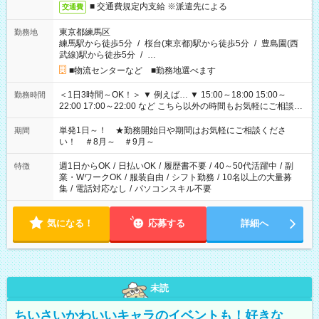
■ 交通費規定内支給 ※派遣先による
交通費
東京都練馬区
勤務地
練馬駅から徒歩5分
/
桜台(東京都)駅から徒歩5分
/
豊島園(西
武線)駅から徒歩5分
/
…
■物流センターなど ■勤務地選べます
＜1日3時間～OK！＞ ▼ 例えば… ▼ 15:00～18:00 15:00～
勤務時間
22:00 17:00～22:00 など こちら以外の時間もお気軽にご相談く
ださい！
単発1日～！ ★勤務開始日や期間はお気軽にご相談くださ
期間
い！ ＃8月～ ＃9月～
週1日からOK
/
日払いOK
/
履歴書不要
/
40～50代活躍中
/
副
特徴
業・WワークOK
/
服装自由
/
シフト勤務
/
10名以上の大量募
集
/
電話対応なし
/
パソコンスキル不要
気になる！
応募する
詳細へ
未読
ちいさいかわいいキャラのイベントも！好きな