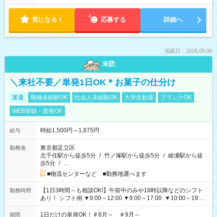
気になる！
応募する
詳細へ
掲載日：2026.08.06
未読
＼来社不要／単発1日OK＊お菓子の仕分け
派遣
職種未経験OK
社会人未経験OK
大学生歓迎
ブランクOK
WEB登録・面接OK
時給1,500円～1,875円
給与
東京都足立区
勤務地
北千住駅から徒歩5分
/
竹ノ塚駅から徒歩5分
/
綾瀬駅から徒
歩5分
/
…
■物流センターなど ■勤務地選べます
【1日3時間～も相談OK!】午前中のみや18時以降などのシフト
勤務時間
あり！ シフト例 ▼9:00～12:00 ▼9:00～17:00 ▼10:00～19:00
▼18:00～21:00
1日だけの単発OK！＃8月～ ＃9月～
期間