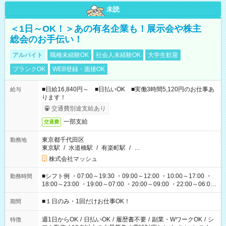
未読
＜1日～OK！＞あの有名企業も！展示会や株主
総会のお手伝い！
アルバイト
職種未経験OK
社会人未経験OK
大学生歓迎
ブランクOK
WEB登録・面接OK
■日給16,840円～ ■日払いOK ■実働3時間5,120円のお仕事あ
給与
ります！
交通費別途支給あり
一部支給
交通費
東京都千代田区
勤務地
東京駅
/
水道橋駅
/
有楽町駅
/
…
株式会社マッシュ
■シフト例 ・07:00～19:30 ・09:00～12:00 ・10:00～17:00 ・
勤務時間
18:00～23:00 ・19:00～07:00 ・20:00～09:00 ・22:00～06:00
etc ★最短で3時間で5,120円のお仕事から 15時間で2万円近く稼
げるお仕事も！ ご希望のお時間に合わせてご紹介！ ※シフトは
■１日のみ・1回だけお仕事OK！
期間
現場によって異なります。 ※勿論、休憩時間はあるのでご安心
ください！
週1日からOK
/
日払いOK
/
履歴書不要
/
副業・WワークOK
/
シ
特徴