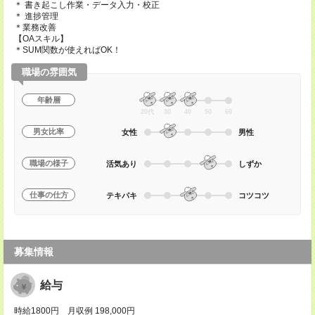
＊ 書き起こし作業・データ入力・校正
＊ 進捗管理
＊業務改善
【OAスキル】
＊SUM関数が使えればOK！
職場の雰囲気
年齢層
20代
30
40
50
60
男女比率
女性
男性
職場の様子
活気あり
しずか
仕事の仕方
テキパキ
コツコツ
募集情報
給与
時給1800円 月収例 198,000円