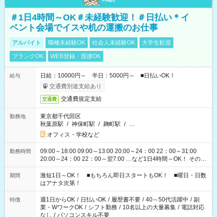
＃1日4時間～OK＃未経験歓迎！＃日払い＊イ
ベント会場でイスや机の運搬のお仕事
アルバイト
職種未経験OK
社会人未経験OK
大学生歓迎
ブランクOK
WEB登録・面接OK
日給：10000円～ 半日：5000円～ ■日払いOK！
給与
交通費別途支給あり
交通費規定支給
交通費
東京都千代田区
勤務地
秋葉原駅
/
神保町駅
/
麹町駅
/
…
オフィス・学校など
09:00～18:00 09:00～13:00 20:00～24：00 22：00～31:00
勤務時間
20:00～24：00 22：00～翌7:00 …など1日4時間～OK！ その他
シフトもございます！ お気軽にご相談ください！
激短1日～OK！ ■もちろん即日スタートもOK！ ■曜日・日数
期間
はアナタ次第！
週1日からOK
/
日払いOK
/
履歴書不要
/
40～50代活躍中
/
副
特徴
業・WワークOK
/
シフト勤務
/
10名以上の大量募集
/
電話対応
なし
/
パソコンスキル不要