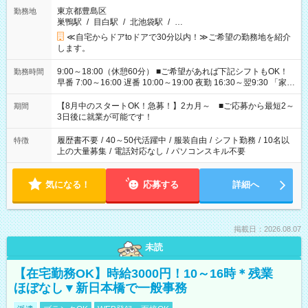
東京都豊島区
勤務地
巣鴨駅
/
目白駅
/
北池袋駅
/
…
≪自宅からドアtoドアで30分以内！≫ご希望の勤務地を紹介
します。
9:00～18:00（休憩60分） ■ご希望があれば下記シフトもOK！
勤務時間
早番 7:00～16:00 遅番 10:00～19:00 夜勤 16:30～翌9:30 「家族
と休みを合わせたい」 「余裕を持って夕飯の準備がしたい」
「できれば残業はしたくない」 など、ご希望を教えてください
【8月中のスタートOK！急募！】2カ月～ ■ご応募から最短2～
期間
ね。 ※Wワーク希望の方へ 今ご覧のお仕事で希望する勤務時間
3日後に就業が可能です！
と、もう1つのお仕事の勤務時間。 合計で週40時間を超える場
合は応募できません。
履歴書不要
/
40～50代活躍中
/
服装自由
/
シフト勤務
/
10名以
特徴
上の大量募集
/
電話対応なし
/
パソコンスキル不要
気になる！
応募する
詳細へ
掲載日：2026.08.07
未読
【在宅勤務OK】時給3000円！10～16時＊残業
ほぼなし▼新日本橋で一般事務