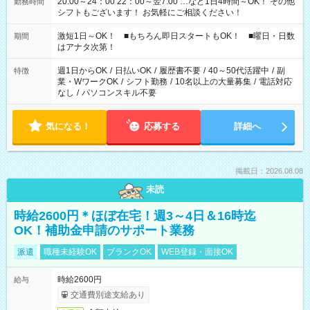
20:00～24：00 22：00～翌7:00 …など1日4時間～OK！ その他
勤務時間
シフトもございます！ お気軽にご相談ください！
激短1日～OK！ ■もちろん即日スタートもOK！ ■曜日・日数
期間
はアナタ次第！
週1日からOK
/
日払いOK
/
履歴書不要
/
40～50代活躍中
/
副
特徴
業・WワークOK
/
シフト勤務
/
10名以上の大量募集
/
電話対応
なし
/
パソコンスキル不要
気になる！
応募する
詳細へ
掲載日：2026.08.08
未読
時給2600円＊ほぼ在宅！週3～4日＆16時迄
OK！補助金申請のサポート業務
派遣
職種未経験OK
ブランクOK
WEB登録・面接OK
時給2600円
給与
交通費別途支給あり