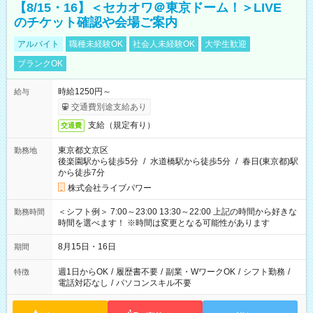
【8/15・16】＜セカオワ＠東京ドーム！＞LIVE
のチケット確認や会場ご案内
アルバイト
職種未経験OK
社会人未経験OK
大学生歓迎
ブランクOK
時給1250円～
給与
交通費別途支給あり
支給（規定有り）
交通費
東京都文京区
勤務地
後楽園駅から徒歩5分
/
水道橋駅から徒歩5分
/
春日(東京都)駅
から徒歩7分
株式会社ライブパワー
＜シフト例＞ 7:00～23:00 13:30～22:00 上記の時間から好きな
勤務時間
時間を選べます！ ※時間は変更となる可能性があります
8月15日・16日
期間
週1日からOK
/
履歴書不要
/
副業・WワークOK
/
シフト勤務
/
特徴
電話対応なし
/
パソコンスキル不要