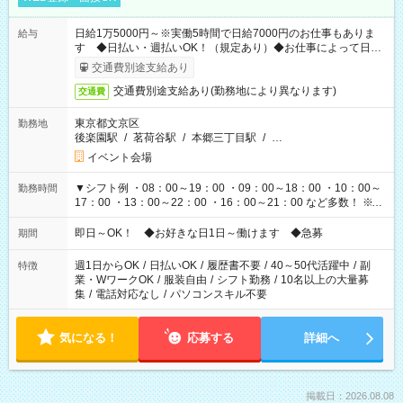
日給1万5000円～※実働5時間で日給7000円のお仕事もありま
給与
す ◆日払い・週払いOK！（規定あり）◆お仕事によって日給
も異なります
交通費別途支給あり
交通費別途支給あり(勤務地により異なります)
交通費
東京都文京区
勤務地
後楽園駅
/
茗荷谷駅
/
本郷三丁目駅
/
…
イベント会場
▼シフト例 ・08：00～19：00 ・09：00～18：00 ・10：00～
勤務時間
17：00 ・13：00～22：00 ・16：00～21：00 など多数！ ※お
仕事により勤務時間が異なります
即日～OK！ ◆お好きな日1日～働けます ◆急募
期間
週1日からOK
/
日払いOK
/
履歴書不要
/
40～50代活躍中
/
副
特徴
業・WワークOK
/
服装自由
/
シフト勤務
/
10名以上の大量募
集
/
電話対応なし
/
パソコンスキル不要
気になる！
応募する
詳細へ
掲載日：2026.08.08