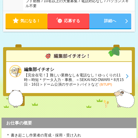
フト勤務
/
10名以上の大量募集
/
電話対応なし
/
パソコンスキ
ル不要
気になる！
応募する
詳細へ
編集部イチオシ
【完全在宅！】難しい業務なし＆電話なし！ゆっくりの11
時～時短＊データ入力・事務、＜SEKAI NO OWARI＊8月15
日・16日＞ドーム公演のサポートバイトなど
(8/7UP!)
お仕事の概要
＊ 書き起こし作業者の育成・採用・受け入れ