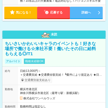
務
/
10名以上の大量募集
/
電話対応なし
/
パソコンスキル不要
気になる！
応募する
詳細へ
未読
ちいさいかわいいキャラのイベントも！好きな
場所で働ける☆来社不要！働いたその日に給料
もらえる◎/T1
アルバイト
職種未経験OK
日給13,000円～
給与
＋交通費支給 ★交通費全額支給！ ┗案件により規定あり ★日払
いOK！（規定あり） ┗働いたその日に現金GET♪ お仕事後はコ
交通費別途支給あり
ンビニATMから 日払い分を引き落とせます！ 【試用期間】試
用期間なし
横浜市港北区
勤務地
神奈川県横浜市港北区（最寄り駅：新横浜駅）
株式会社ワンベルウッズ
勤務時間は指定なし
勤務時間