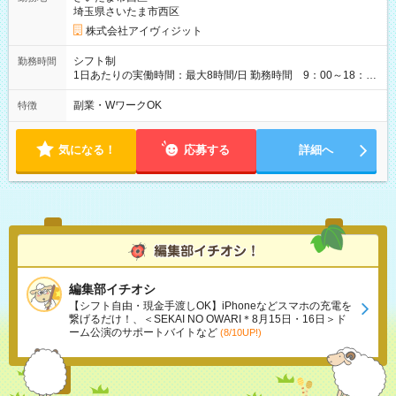
埼玉県さいたま市西区
株式会社アイヴィジット
シフト制
勤務時間
1日あたりの実働時間：最大8時間/日 勤務時間 9：00～18：
00(実働8h、休憩1h) 土日祝含む週3日～OK、シフト制 ※もちろ
ん週5日勤務もOK♪ 勤務期間：2026年8月12日～9月9日※リスト
副業・WワークOK
特徴
全件完了で業務終了
気になる！
応募する
詳細へ
編集部イチオシ
【シフト自由・現金手渡しOK】iPhoneなどスマホの充電を
繋げるだけ！、＜SEKAI NO OWARI＊8月15日・16日＞ド
ーム公演のサポートバイトなど
(8/10UP!)