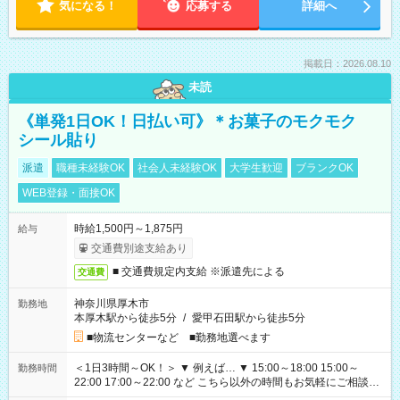
気になる！
応募する
詳細へ
掲載日：2026.08.10
未読
《単発1日OK！日払い可》＊お菓子のモクモク
シール貼り
派遣
職種未経験OK
社会人未経験OK
大学生歓迎
ブランクOK
WEB登録・面接OK
時給1,500円～1,875円
給与
交通費別途支給あり
■ 交通費規定内支給 ※派遣先による
交通費
神奈川県厚木市
勤務地
本厚木駅から徒歩5分
/
愛甲石田駅から徒歩5分
■物流センターなど ■勤務地選べます
＜1日3時間～OK！＞ ▼ 例えば… ▼ 15:00～18:00 15:00～
勤務時間
22:00 17:00～22:00 など こちら以外の時間もお気軽にご相談く
ださい！