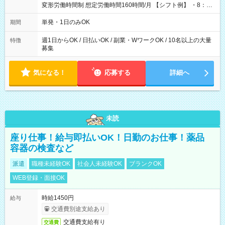
変形労働時間制 想定労働時間160時間/月 【シフト例】 ・8：00
～21：00
単発・1日のみOK
期間
週1日からOK / 日払いOK / 副業・WワークOK / 10名以上の大量
特徴
募集
気になる！
応募する
詳細へ
未読
座り仕事！給与即払いOK！日勤のお仕事！薬品
容器の検査など
派遣
職種未経験OK
社会人未経験OK
ブランクOK
WEB登録・面接OK
時給1450円
給与
交通費別途支給あり
交通費支給有り
交通費