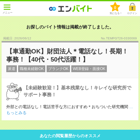
0
メニュー
気になる！
ログイン
お探しのバイト情報は掲載が終了しました。
掲載日 :2026
/
06
/
12
No.TEMPGT26-0330069
【車通勤OK】財団法人＊電話なし！長期！
事務！【40代・50代活躍！】
派遣
職種未経験OK
ブランクOK
WEB登録・面接OK
【未経験歓迎！】基本残業なし！キレイな研究所で
サポート事務！
外部との電話なし！電話苦手な方におすすめ＊おちついた研究機関
...
もっとみる
あなたの閲覧履歴からのオススメ