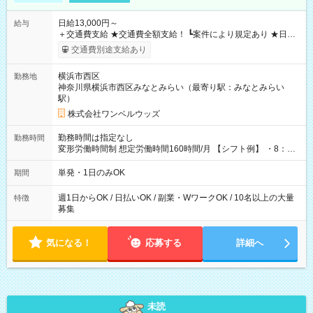
日給13,000円～
給与
＋交通費支給 ★交通費全額支給！ ┗案件により規定あり ★日払
いOK！（規定あり） ┗働いたその日に現金GET♪ お仕事後はコ
交通費別途支給あり
ンビニATMから 日払い分を引き落とせます！ 【試用期間】試
用期間なし
横浜市西区
勤務地
神奈川県横浜市西区みなとみらい（最寄り駅：みなとみらい
駅）
株式会社ワンベルウッズ
勤務時間は指定なし
勤務時間
変形労働時間制 想定労働時間160時間/月 【シフト例】 ・8：00
～21：00
単発・1日のみOK
期間
週1日からOK / 日払いOK / 副業・WワークOK / 10名以上の大量
特徴
募集
気になる！
応募する
詳細へ
未読