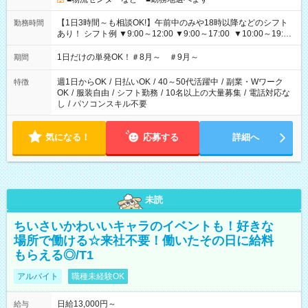
【1日3時間～も相談OK!】午前中のみや18時以降などのシフト
勤務時間
あり！ シフト例 ▼9:00～12:00 ▼9:00～17:00 ▼10:00～19:00
▼18:00～21:00
1日だけの単発OK！＃8月～ ＃9月～
期間
週1日からOK
/
日払いOK
/
40～50代活躍中
/
副業・Wワーク
特徴
OK
/
服装自由
/
シフト勤務
/
10名以上の大量募集
/
電話対応な
し
/
パソコンスキル不要
気になる！
応募する
詳細へ
未読
ちいさいかわいいキャラのイベントも！好きな
場所で働ける☆来社不要！働いたその日に給料
もらえる◎/T1
アルバイト
職種未経験OK
日給13,000円～
給与