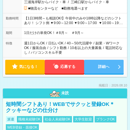
三浦海岸駅からバイク・車
/
三崎口駅からバイク・車
■物流センターなど ■勤務地選べます
【1日3時間～も相談OK!】午前中のみや18時以降などのシフト
勤務時間
あり！ シフト例 ▼9:00～12:00 ▼9:00～17:00 ▼10:00～19:00
▼18:00～21:00
1日だけの単発OK！＃8月～ ＃9月～
期間
週1日からOK
/
日払いOK
/
40～50代活躍中
/
副業・Wワーク
特徴
OK
/
服装自由
/
シフト勤務
/
10名以上の大量募集
/
電話対応な
し
/
パソコンスキル不要
気になる！
応募する
詳細へ
掲載日：2026.08.10
未読
短時間シフトあり！WEBでサクッと登録OK＊
クッキーなどの仕分け
派遣
職種未経験OK
社会人未経験OK
大学生歓迎
ブランクOK
WEB登録・面接OK