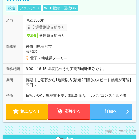
派遣
ブランクOK
WEB登録・面接OK
時給1500円
給与
交通費別途支給あり
交通費支給有り
交通費
神奈川県藤沢市
勤務地
藤沢駅
電子・機械系メーカー
8:00～16:45 ※表記のうち実働7時間45分です。
勤務時間
長期【ご応募から1週間以内(最短2日目)のスピード就業が可能】
期間
即日～
日払いOK
/
履歴書不要
/
電話対応なし
/
パソコンスキル不要
特徴
気になる！
応募する
詳細へ
掲載日：2026.08.10