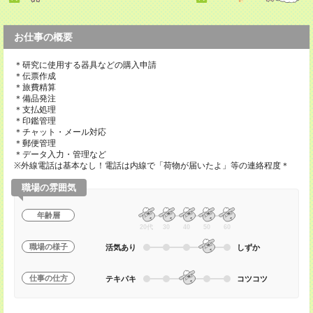
お仕事の概要
＊研究に使用する器具などの購入申請
＊伝票作成
＊旅費精算
＊備品発注
＊支払処理
＊印鑑管理
＊チャット・メール対応
＊郵便管理
＊データ入力・管理など
※外線電話は基本なし！電話は内線で「荷物が届いたよ」等の連絡程度＊
職場の雰囲気
年齢層
20代
30
40
50
60
職場の様子
活気あり
しずか
仕事の仕方
テキパキ
コツコツ