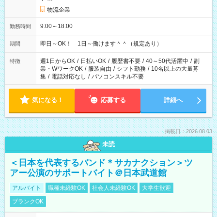
物流企業
9:00～18:00
勤務時間
即日～OK！ 1日～働けます＾＾（規定あり）
期間
週1日からOK
/
日払いOK
/
履歴書不要
/
40～50代活躍中
/
副
特徴
業・WワークOK
/
服装自由
/
シフト勤務
/
10名以上の大量募
集
/
電話対応なし
/
パソコンスキル不要
気になる！
応募する
詳細へ
掲載日：2026.08.03
未読
＜日本を代表するバンド＊サカナクション＞ツ
アー公演のサポートバイト＠日本武道館
アルバイト
職種未経験OK
社会人未経験OK
大学生歓迎
ブランクOK