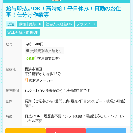
給与即払いOK！高時給！平日休み！日勤のお仕
事！仕分け作業等
派遣
職種未経験OK
社会人未経験OK
ブランクOK
WEB登録・面接OK
時給1600円
給与
交通費別途支給あり
交通費支給有り
交通費
横浜市西区
勤務地
平沼橋駅から徒歩12分
素材系メーカー
8:00～17:30 ※表記のうち実働8時間です。
勤務時間
長期【ご応募から1週間以内(最短2日目)のスピード就業が可能】
期間
即日～
日払いOK
/
履歴書不要
/
シフト勤務
/
電話対応なし
/
パソコン
特徴
スキル不要