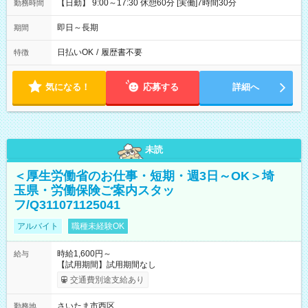
【日勤】 9:00～17:30 休憩60分 [実働]7時間30分
勤務時間
即日～長期
期間
日払いOK
/
履歴書不要
特徴
気になる！
応募する
詳細へ
未読
＜厚生労働省のお仕事・短期・週3日～OK＞埼
玉県・労働保険ご案内スタッ
フ/Q311071125041
アルバイト
職種未経験OK
時給1,600円～
給与
【試用期間】試用期間なし
交通費別途支給あり
さいたま市西区
勤務地