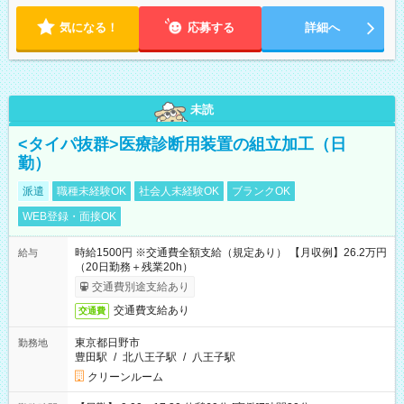
分
気になる！
応募する
詳細へ
未読
<タイパ抜群>医療診断用装置の組立加工（日
勤）
派遣
職種未経験OK
社会人未経験OK
ブランクOK
WEB登録・面接OK
時給1500円 ※交通費全額支給（規定あり） 【月収例】26.2万円
給与
（20日勤務＋残業20h）
交通費別途支給あり
交通費支給あり
交通費
東京都日野市
勤務地
豊田駅
/
北八王子駅
/
八王子駅
クリーンルーム