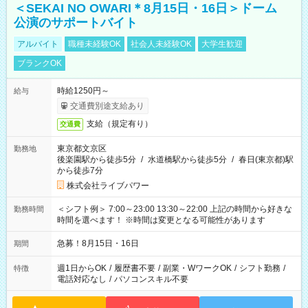
＜SEKAI NO OWARI＊8月15日・16日＞ドーム
公演のサポートバイト
アルバイト
職種未経験OK
社会人未経験OK
大学生歓迎
ブランクOK
時給1250円～
給与
交通費別途支給あり
支給（規定有り）
交通費
東京都文京区
勤務地
後楽園駅から徒歩5分
/
水道橋駅から徒歩5分
/
春日(東京都)駅
から徒歩7分
株式会社ライブパワー
＜シフト例＞ 7:00～23:00 13:30～22:00 上記の時間から好きな
勤務時間
時間を選べます！ ※時間は変更となる可能性があります
急募！8月15日・16日
期間
週1日からOK
/
履歴書不要
/
副業・WワークOK
/
シフト勤務
/
特徴
電話対応なし
/
パソコンスキル不要