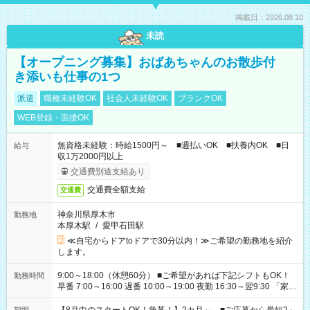
掲載日：2026.08.10
未読
【オープニング募集】おばあちゃんのお散歩付
き添いも仕事の1つ
派遣
職種未経験OK
社会人未経験OK
ブランクOK
WEB登録・面接OK
無資格未経験：時給1500円～ ■週払いOK ■扶養内OK ■日
給与
収1万2000円以上
交通費別途支給あり
交通費全額支給
交通費
神奈川県厚木市
勤務地
本厚木駅
/
愛甲石田駅
≪自宅からドアtoドアで30分以内！≫ご希望の勤務地を紹介
します。
9:00～18:00（休憩60分） ■ご希望があれば下記シフトもOK！
勤務時間
早番 7:00～16:00 遅番 10:00～19:00 夜勤 16:30～翌9:30 「家族
と休みを合わせたい」 「余裕を持って夕飯の準備がしたい」
「できれば残業はしたくない」 など、ご希望を教えてください