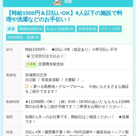
未読
【時給1500円＆日払いOK】9人以下の施設で料
理や洗濯などのお手伝い！
派遣
職種未経験OK
社会人未経験OK
大学生歓迎
ブランクOK
WEB登録・面接OK
時給1500円～ ■日払いOK（規定あり）※即日払い不可
給与
交通費別途支給あり
交通費全額支給
交通費
茨城県日立市
勤務地
日立駅
/
常陸多賀駅
/
大甕駅
/
…
＜選べる勤務地＞グループホーム ※他にもさまざまな施設
をご紹介できます！
★1日5時間～OK！ （例）9:00～18:00のあいだ もちろん1日8時
勤務時間
間のお仕事もご紹介可能です！ご希望をお聞かせください！★
家庭の都合でお休みが必要な場合も遠慮なくご相談ください。
※週最低15時間以上の勤務が必要です
短期2ヵ月～のお仕事です。開始日はご相談ください！ ★急募
期間
です！
日払いOK
/
履歴書不要
/
40～50代活躍中
/
服装自由
/
シフト勤
特徴