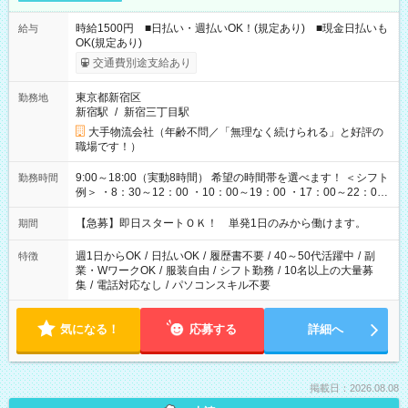
時給1500円 ■日払い・週払いOK！(規定あり) ■現金日払いも
給与
OK(規定あり)
交通費別途支給あり
東京都新宿区
勤務地
新宿駅
/
新宿三丁目駅
大手物流会社（年齢不問／「無理なく続けられる」と好評の
職場です！）
9:00～18:00（実動8時間） 希望の時間帯を選べます！ ＜シフト
勤務時間
例＞ ・8：30～12：00 ・10：00～19：00 ・17：00～22：00
・13：00～22：00 ・22：00～翌6：00 など
【急募】即日スタートＯＫ！ 単発1日のみから働けます。
期間
週1日からOK
/
日払いOK
/
履歴書不要
/
40～50代活躍中
/
副
特徴
業・WワークOK
/
服装自由
/
シフト勤務
/
10名以上の大量募
集
/
電話対応なし
/
パソコンスキル不要
気になる！
応募する
詳細へ
掲載日：2026.08.08