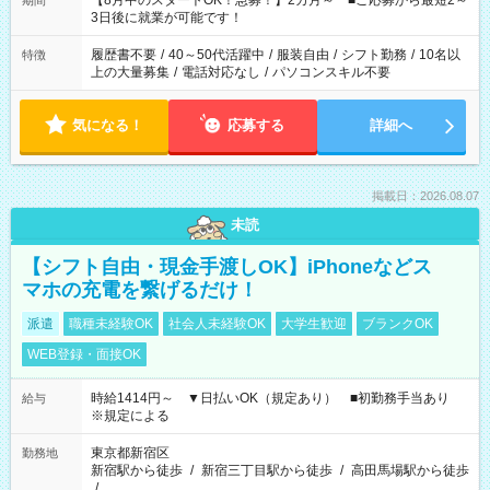
【8月中のスタートOK！急募！】2カ月～ ■ご応募から最短2～
期間
ね。 ※Wワーク希望の方へ 今ご覧のお仕事で希望する勤務時間
3日後に就業が可能です！
と、もう1つのお仕事の勤務時間。 合計で週40時間を超える場
合は応募できません。
履歴書不要
/
40～50代活躍中
/
服装自由
/
シフト勤務
/
10名以
特徴
上の大量募集
/
電話対応なし
/
パソコンスキル不要
気になる！
応募する
詳細へ
掲載日：2026.08.07
未読
【シフト自由・現金手渡しOK】iPhoneなどス
マホの充電を繋げるだけ！
派遣
職種未経験OK
社会人未経験OK
大学生歓迎
ブランクOK
WEB登録・面接OK
時給1414円～ ▼日払いOK（規定あり） ■初勤務手当あり
給与
※規定による
東京都新宿区
勤務地
新宿駅から徒歩
/
新宿三丁目駅から徒歩
/
高田馬場駅から徒歩
/
…