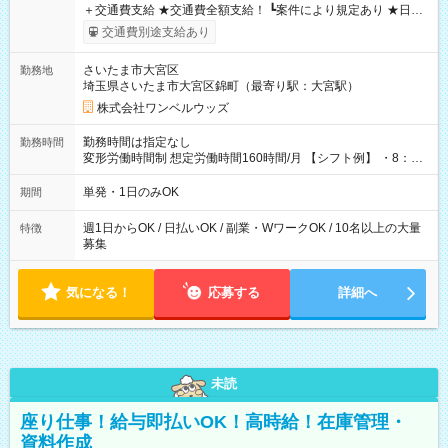
＋交通費支給 ★交通費全額支給！ ┗案件により規定あり ★日払
いOK！（規定あり） ┗働いたその日に現金GET♪ お仕事後はコ
交通費別途支給あり
ンビニATMから 日払い分を引き落とせます！ 【試用期間】試
用期間なし
さいたま市大宮区
勤務地
埼玉県さいたま市大宮区錦町（最寄り駅：大宮駅）
株式会社ワンベルウッズ
勤務時間は指定なし
勤務時間
変形労働時間制 想定労働時間160時間/月 【シフト例】 ・8：00
～21：00
単発・1日のみOK
期間
週1日からOK / 日払いOK / 副業・WワークOK / 10名以上の大量
特徴
募集
気になる！
応募する
詳細へ
未読
座り仕事！給与即払いOK！高時給！在庫管理・
資料作成