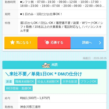
■シフト例 ・07:00～19:30 ・09:00～12:00 ・10:00～17:00 ・
勤務時間
18:00～23:00 ・19:00～07:00 ・20:00～09:00 ・22:00～06:00
etc ★最短で3時間で5,120円のお仕事から 15時間で2万円近く稼
げるお仕事も！ ご希望のお時間に合わせてご紹介！ ※シフトは
■１日のみ・1回だけお仕事OK！
期間
現場によって異なります。 ※勿論、休憩時間はあるのでご安心
ください！
週1日からOK
/
日払いOK
/
履歴書不要
/
副業・WワークOK
/
シ
特徴
フト勤務
/
10名以上の大量募集
/
電話対応なし
/
パソコンスキ
ル不要
気になる！
応募する
詳細へ
掲載日：2026.08.05
未読
＼来社不要／単発1日OK＊DMの仕分け
派遣
職種未経験OK
社会人未経験OK
大学生歓迎
ブランクOK
WEB登録・面接OK
時給1,500円～1,875円
給与
神奈川県三浦市
勤務地