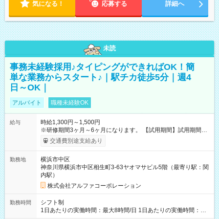
気になる！
応募する
詳細へ
未読
事務未経験採用♪タイピングができればOK！簡
単な業務からスタート♪｜駅チカ徒歩5分｜週4
日～OK｜
アルバイト
職種未経験OK
時給1,300円～1,500円
給与
※研修期間3ヶ月～6ヶ月になります。 【試用期間】試用期間あ
り 試用期間の長さ：1ヶ月 雇用形態、給与は本採用時と同じで
交通費別途支給あり
す。
横浜市中区
勤務地
神奈川県横浜市中区相生町3-63ヤオマサビル5階（最寄り駅：関
内駅）
株式会社アルファコーポレーション
シフト制
勤務時間
1日あたりの実働時間：最大8時間/日 1日あたりの実働時間：
7~8時間 シフト例 ・10時00分～18時00分 ・10時00分～19時00