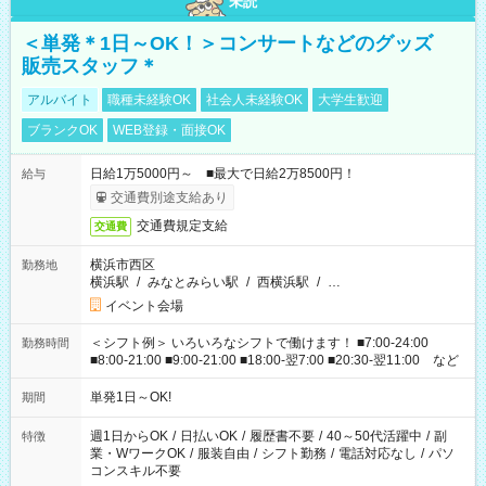
未読
＜単発＊1日～OK！＞コンサートなどのグッズ
販売スタッフ＊
アルバイト
職種未経験OK
社会人未経験OK
大学生歓迎
ブランクOK
WEB登録・面接OK
日給1万5000円～ ■最大で日給2万8500円！
給与
交通費別途支給あり
交通費規定支給
交通費
横浜市西区
勤務地
横浜駅
/
みなとみらい駅
/
西横浜駅
/
…
イベント会場
＜シフト例＞ いろいろなシフトで働けます！ ■7:00-24:00
勤務時間
■8:00-21:00 ■9:00-21:00 ■18:00-翌7:00 ■20:30-翌11:00 など
単発1日～OK!
期間
週1日からOK
/
日払いOK
/
履歴書不要
/
40～50代活躍中
/
副
特徴
業・WワークOK
/
服装自由
/
シフト勤務
/
電話対応なし
/
パソ
コンスキル不要