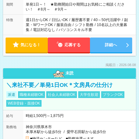
単発1日～！ ★勤務開始日や期間はお気軽にご相談くださ
期間
い！ ＃8月～ ＃9月～
週1日からOK
/
日払いOK
/
履歴書不要
/
40～50代活躍中
/
副
特徴
業・WワークOK
/
服装自由
/
シフト勤務
/
10名以上の大量募
集
/
電話対応なし
/
パソコンスキル不要
気になる！
応募する
詳細へ
掲載日：2026.08.08
未読
＼来社不要／単発1日OK＊文房具の仕分け
派遣
職種未経験OK
社会人未経験OK
大学生歓迎
ブランクOK
WEB登録・面接OK
時給1,500円～1,875円
給与
神奈川県厚木市
勤務地
本厚木駅から徒歩5分
/
愛甲石田駅から徒歩5分
■物流センターなど ■勤務地選べます