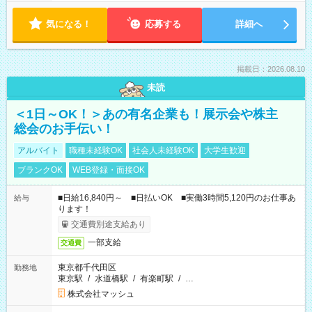
気になる！
応募する
詳細へ
掲載日：2026.08.10
未読
＜1日～OK！＞あの有名企業も！展示会や株主
総会のお手伝い！
アルバイト
職種未経験OK
社会人未経験OK
大学生歓迎
ブランクOK
WEB登録・面接OK
■日給16,840円～ ■日払いOK ■実働3時間5,120円のお仕事あ
給与
ります！
交通費別途支給あり
一部支給
交通費
東京都千代田区
勤務地
東京駅
/
水道橋駅
/
有楽町駅
/
…
株式会社マッシュ