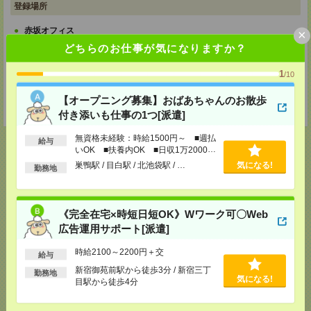
登録場所
赤坂オフィス
×
〒107-0052 東京都港区赤坂3-21-20 赤坂ロングビーチビル ・各線赤坂
どちらのお仕事が気になりますか？
見附駅より徒歩1分 ・各線永田町駅より徒歩5分
TEL：0120-952-995
1
/10
MAIL：
eh-entry@type.jp
担当：登録サポートセンター
受付可能日時：受付可能日時：11:00～／13:00～／15:00～／17:00～／
【オープニング募集】おばあちゃんのお散歩
19:00～
付き添いも仕事の1つ[派遣]
無資格未経験：時給1500円～ ■週払
給与
いOK ■扶養内OK ■日収1万2000円
以上
巣鴨駅 / 目白駅 / 北池袋駅 / …
気になる!
勤務地
応募ページへ
《完全在宅×時短日短OK》Wワーク可〇Web
広告運用サポート[派遣]
気になる！
時給2100～2200円＋交
給与
新宿御苑前駅から徒歩3分 / 新宿三丁
勤務地
メール
LINE
で送る
で送る
気になる!
目駅から徒歩4分