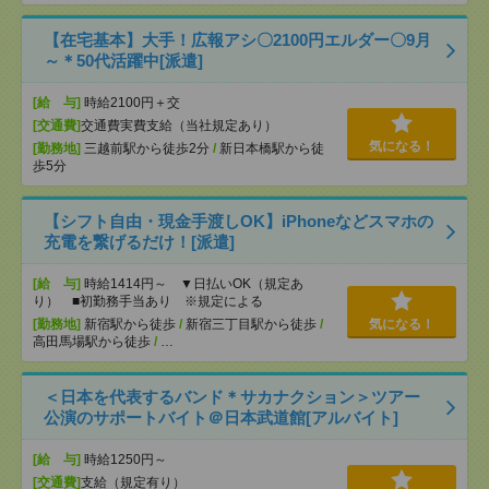
【在宅基本】大手！広報アシ〇2100円エルダー〇9月
～＊50代活躍中[派遣]
[給 与]
時給2100円＋交
[交通費]
交通費実費支給（当社規定あり）
気になる！
[勤務地]
三越前駅から徒歩2分
/
新日本橋駅から徒
歩5分
【シフト自由・現金手渡しOK】iPhoneなどスマホの
充電を繋げるだけ！[派遣]
[給 与]
時給1414円～ ▼日払いOK（規定あ
り） ■初勤務手当あり ※規定による
[勤務地]
新宿駅から徒歩
/
新宿三丁目駅から徒歩
/
気になる！
高田馬場駅から徒歩
/
…
＜日本を代表するバンド＊サカナクション＞ツアー
公演のサポートバイト＠日本武道館[アルバイト]
[給 与]
時給1250円～
[交通費]
支給（規定有り）