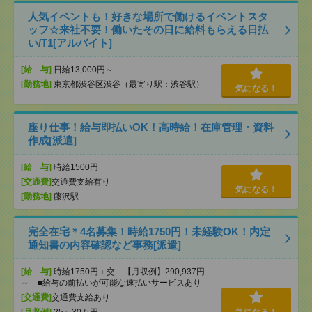
人気イベントも！好きな場所で働けるイベントスタ
ッフ☆来社不要！働いたその日に給料もらえる日払
い/T1[アルバイト]
[給 与]
日給13,000円～
[勤務地]
東京都渋谷区渋谷（最寄り駅：渋谷駅）
気になる！
座り仕事！給与即払いOK！高時給！在庫管理・資料
作成[派遣]
[給 与]
時給1500円
[交通費]
交通費支給有り
気になる！
[勤務地]
藤沢駅
完全在宅＊4名募集！時給1750円！未経験OK！内定
通知書の内容確認など事務[派遣]
[給 与]
時給1750円＋交 【月収例】290,937円
～ ■給与の前払いが可能な速払いサービスあり
[交通費]
交通費支給あり