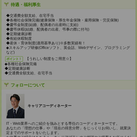
待遇・福利厚生
◆交通費全額支給、在宅手当
◆各種社会保険完備(健康保険・厚生年金保険・雇用保険・労災保険)
◆慶弔金制度(結婚、配偶者の出産時に支給)
◆慶弔休暇(結婚、配偶者の出産、弔事の際に付与)
◆定期健康診断
◆有給休暇制度
◆産休・育休制度(適用基準あり)※多数実績有！
◆スキルアップ研修(Officeソフト、英会話、Webデザイン、プログラミング
など)
【うれしい制度をご用意☆】
ポイント！
◆各種社会保険完備
◆定期健康診断
◆交通費全額支給、在宅手当
フォローについて
キャリアコーディネーター
IT・Web業界へのご紹介を強みとする専任のコーディネーターです。
あなたの「理想の仕事」や「現在の得意分野」をじっくりお伺いし、就業決
定までのサポートをいたします。