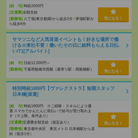
[給 与]
時給2600円
[交通費]
全額支給
気になる！
[勤務地]
八丁堀(東京都)駅から徒歩2分
/
茅場町駅か
ら徒歩6分
サマソニなど人気音楽イベントも！好きな場所で働
ける☆来社不要！働いたその日に給料もらえる日払
い/T1[アルバイト]
[給 与]
日給12,000円～
[勤務地]
千葉県船橋市西船（最寄り駅：西船橋駅）
気になる！
特別時給1800円【ヴァレクストラ】短期スタッフ
日本橋[派遣]
[給 与]
時給1800円 ※ご経験・スキルにより優
遇 スマホでかんたんに前払いで給与が受け取れま
す（※上限、条件あり）
[交通費]
交通費全額支給（規定あり）
気になる！
[勤務地]
東京都中央区 東京メトロ 日本橋駅から直
結（徒歩1分）