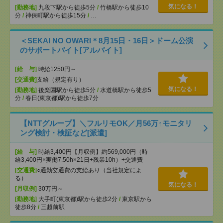
気になる！
[勤務地]
九段下駅から徒歩5分
/
竹橋駅から徒歩10
分
/
神保町駅から徒歩15分
/
…
＜SEKAI NO OWARI＊8月15日・16日＞ドーム公演
のサポートバイト[アルバイト]
[給 与]
時給1250円～
[交通費]
支給（規定有り）
気になる！
[勤務地]
後楽園駅から徒歩5分
/
水道橋駅から徒歩5
分
/
春日(東京都)駅から徒歩7分
【NTTグループ】＼フルリモOK／月56万↑モニタリ
ング検討・検証など[派遣]
[給 与]
時給3,400円【月収例】約569,000円（時
給3,400円×実働7.50h×21日+残業10h）+交通費
[交通費]
○通勤交通費の支給あり（当社規定によ
る）
気になる！
[月収例]
30万円～
[勤務地]
大手町(東京都)駅から徒歩2分
/
東京駅から
徒歩8分
/
三越前駅