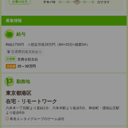
仕事の仕方
テキパキ
コツコツ
募集情報
給与
時給1750円 ☆想定月収29万円（8H×20日+残業5H）
交通費別途支給あり
実費全額支給
交通費
25～30万円
月収例
勤務地
東京都港区
在宅・リモートワーク
六本木一丁目駅より直結1分、六本木駅より徒歩5分、神谷町・溜池山王駅
より徒歩6分
有名エンタメグループのゲーム会社