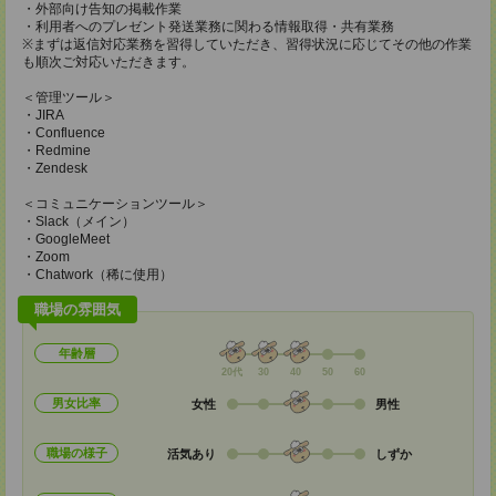
・外部向け告知の掲載作業
・利用者へのプレゼント発送業務に関わる情報取得・共有業務
※まずは返信対応業務を習得していただき、習得状況に応じてその他の作業
も順次ご対応いただきます。
＜管理ツール＞
・JIRA
・Confluence
・Redmine
・Zendesk
＜コミュニケーションツール＞
・Slack（メイン）
・GoogleMeet
・Zoom
・Chatwork（稀に使用）
職場の雰囲気
年齢層
20代
30
40
50
60
男女比率
女性
男性
職場の様子
活気あり
しずか