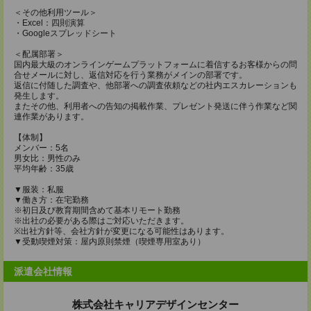
＜その他利用ツール＞
・Excel：四則演算
・Googleスプレッドシート
＜配属部署＞
国内最大級のオンラインゲームプラットフォームに着信するお客様からの問
合せメールに対し、返信対応を行う業務がメインの部署です。
返信に付随した調査や、他部署への調査依頼などの社内エスカレーションも
発生します。
またその他、利用者への告知の掲載作業、プレゼント発送に伴う作業など関
連作業があります。
【体制】
メンバー：5名
男女比：男性のみ
平均年齢：35歳
▼服装：私服
▼働き方：在宅勤務
※初日及び教育期間含めて基本リモート勤務
※出社の必要がある際はご対応いただきます。
※出社方針等、会社方針が変更になる可能性はあります。
▼受動喫煙対策：屋内原則禁煙（喫煙専用室あり）
派遣会社情報
株式会社キャリアデザインセンター