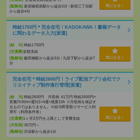
気になる！
[勤務地]
新宿御苑前駅から徒歩3分
/
新宿三丁目駅
から徒歩4分
時給1750円＊完全在宅！KADOKAWA！書籍データ
に関わるデータ入力[派遣]
[給 与]
時給1750円
[交通費]
全額支給
気になる！
[勤務地]
飯田橋駅から徒歩3分
/
九段下駅から徒歩7
分
完全在宅＊時給2600円！ライブ配信アプリ会社でク
リエイティブ制作進行管理[派遣]
[給 与]
時給2600円 月収例 41万円 時給2600円×
実働7h30m×週5日×4週+残業10h ※月収例を保証す
るものではありません。※給与即受取りサービス利
用可（利用条件有）
気になる！
[交通費]
1ヶ月3万円を上限として実費支給
[月収例]
30万円～
[勤務地]
渋谷駅から徒歩1分