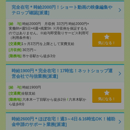
完全在宅＊時給2000円！ショート動画の映像編集や
テロップ確認[派遣]
[給 与]
時給2000円 月収例 33万円 時給2000円×
実働8h×週5日×4週+残業5h ※月収例を保証するも
のではありません。※給与即受取りサービス利用可
（利用条件有）
気になる！
[交通費]
1ヶ月3万円を上限として実費支給
[月収例]
30万円～
[勤務地]
市ケ谷駅から徒歩3分
時給1900円＊完全在宅！17時迄！ネットショップ運
営会社で与信業務[派遣]
[給 与]
時給1900円
[交通費]
全額支給
気になる！
[勤務地]
六本木一丁目駅から徒歩2分
/
六本木駅か
ら徒歩8分
時給2600円＊ほぼ在宅！週3～4日＆16時迄OK！補助
金申請のサポート業務[派遣]