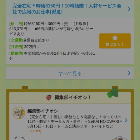
完全在宅＊時給3150円！10時始業！人材サービス会
社で広報のお仕事[派遣]
[給 与]
時給3150円～3600円＋交 【月収例】
543,375円～ ■給与の前払いが可能な速払いサー
ビスあり
[交通費]
交通費支給あり
気になる！
[月収例]
30万円～
[勤務地]
有楽町駅から徒歩2分
/
日比谷駅から徒歩1
分
すべて見る
編集部イチオシ
【完全在宅！】難しい業務なし＆電話なし！ゆっくりの
11時～時短＊データ入力・事務、＜SEKAI NO OWARI＊
8月15日・16日＞ドーム公演のサポートバイトなど
(8/7UP!)