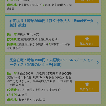
[月収例]
25～30万円
気になる！
[勤務地]
東京駅から徒歩1分
/
京橋(東京都)駅から徒
歩5分
在宅あり！時給2600円！独立行政法人！Excelデータ
集計[派遣]
[給 与]
時給2600円＋交
[交通費]
交通費実費支給（当社規定あり）
気になる！
[勤務地]
溜池山王駅から徒歩5分
/
六本木一丁目駅
から徒歩3分
完全在宅＊時給1900円！未経験OK！SNSチームでア
ーティスト写真のレタッチ[派遣]
[給 与]
時給1900円 月収例 31万円 時給1900円×
実働8h×週5日×4週+残業5h ※月収例を保証するも
のではありません。※給与即受取りサービス利用可
（利用条件有）
気になる！
[交通費]
1ヶ月3万円を上限として実費支給
[月収例]
30万円～
[勤務地]
市ケ谷駅から徒歩3分