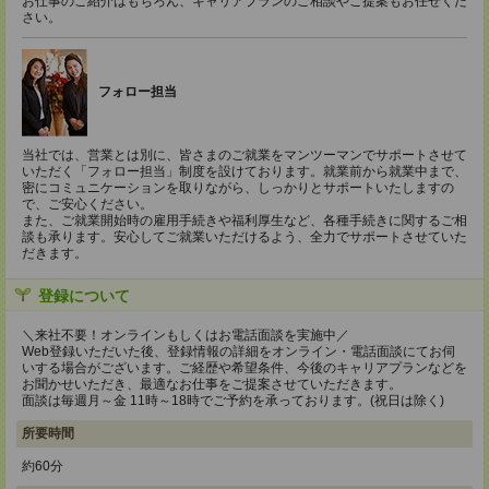
お仕事のご紹介はもちろん、キャリアプランのご相談やご提案もお任せくだ
さい。
フォロー担当
当社では、営業とは別に、皆さまのご就業をマンツーマンでサポートさせて
いただく「フォロー担当」制度を設けております。就業前から就業中まで、
密にコミュニケーションを取りながら、しっかりとサポートいたしますの
で、ご安心ください。
また、ご就業開始時の雇用手続きや福利厚生など、各種手続きに関するご相
談も承ります。安心してご就業いただけるよう、全力でサポートさせていた
だきます。
登録について
＼来社不要！オンラインもしくはお電話面談を実施中／
Web登録いただいた後、登録情報の詳細をオンライン・電話面談にてお伺
いする場合がございます。ご経歴や希望条件、今後のキャリアプランなどを
お聞かせいただき、最適なお仕事をご提案させていただきます。
面談は毎週月～金 11時～18時でご予約を承っております。(祝日は除く)
所要時間
約60分