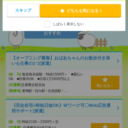
シェア
ツイート
ブックマーク
スキップ
どちらも気になる！
しばらく表示しない
あなたの閲覧履歴からの
おすすめ
【オープニング募集】おばあちゃんのお散歩付き添
いも仕事の1つ[派遣]
[給 与]
無資格未経験：時給1500円～ ■週払い
OK ■扶養内OK ■日収1万2000円以上
[交通費]
交通費全額支給
気になる！
[勤務地]
巣鴨駅
/
目白駅
/
北池袋駅
/
…
《完全在宅×時短日短OK》Wワーク可〇Web広告運
用サポート[派遣]
[給 与]
時給2100～2200円＋交
[交通費]
交通費支給(規定有り)