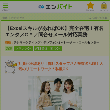
0
メニュー
気になる！
ログイン
掲載日 :2026
/
07
/
05
No.CADEC95342
【ExcelスキルがあればOK】完全在宅！有名
エンタメG＊／問合せメール対応業務
職種：
テレマーケティング・テレフォンオペレーター・コールセンター
派遣
ブランクOK
WEB登録・面接OK
社員化実績あり！弊社スタッフさん複数名活躍！人
気のリモートワーク＊私服OK