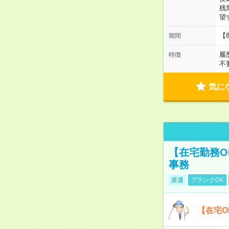
残
望
【
期間
履
特徴
不
気に
【在宅勤務O
事務
派遣
ブランクOK
【在宅O