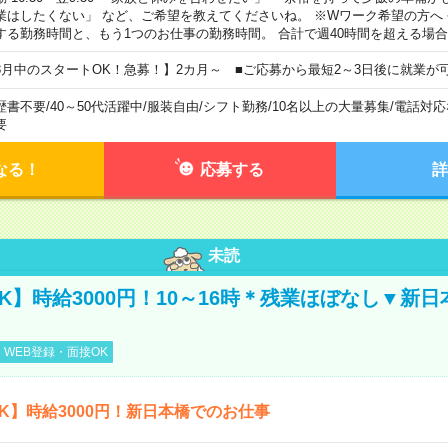
業はしたくない」 など、ご希望を教えてくださいね。 ※Wワーク希望の方へ
する勤務時間と、もう1つのお仕事の勤務時間。 合計で週40時間を超える場
8月中のスタートOK！急募！】2カ月～ ■ご応募から最短2～3日後に就業が
歴書不要
/
40～50代活躍中
/
服装自由
/
シフト勤務
/
10名以上の大量募集
/
電話対応
要
なる！
応募する
詳
未読
K】時給3000円！10～16時＊残業ほぼなし▼新
WEB登録・面接OK
K】時給3000円！新日本橋でのお仕事