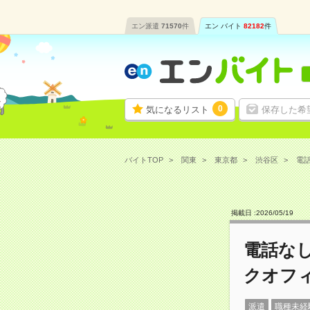
エン派遣
71570
件
エン バイト
82182
件
0
気になるリスト
保存した希
バイトTOP
関東
東京都
渋谷区
電話
掲載日 :
2026
/
05
/
19
電話な
クオフ
派遣
職種未経