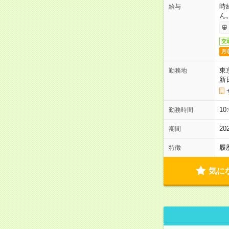
時
給与
ん
交
月
東
勤務地
新
1
勤務時間
2
期間
履
特徴
気に