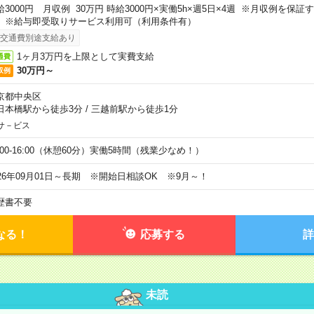
給3000円 月収例 30万円 時給3000円×実働5h×週5日×4週 ※月収例を保
。※給与即受取りサービス利用可（利用条件有）
交通費別途支給あり
1ヶ月3万円を上限として実費支給
通費
30万円～
収例
京都中央区
日本橋駅から徒歩3分
/
三越前駅から徒歩1分
サ－ビス
0:00-16:00（休憩60分）実働5時間（残業少なめ！）
026年09月01日～長期 ※開始日相談OK ※9月～！
歴書不要
なる！
応募する
詳
未読