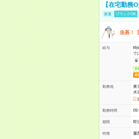
【在宅勤務O
派遣
ブランクOK
急募！【
時
給与
で
交
月
東
勤務地
水
09
勤務時間
即
期間
履
特徴