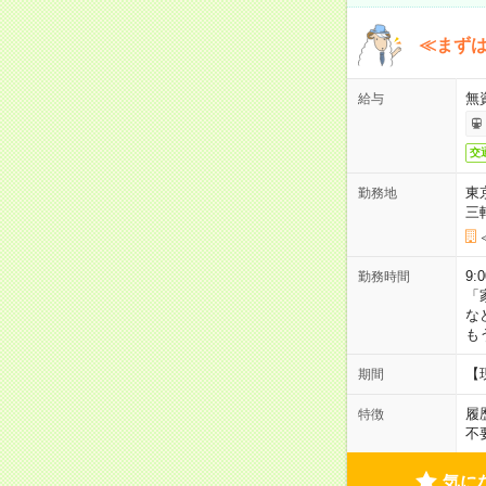
≪まずは
無
給与
交
東
勤務地
三
9:
勤務時間
「
な
も
【
期間
履
特徴
不
気に