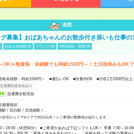
未読
グ募集】おばあちゃんのお散歩付き添いも仕事の
K
社会人未経験OK
ブランクOK
WEB登録・面接OK
～OK≫無資格・未経験でも時給1500円～！土日祝休みもOK
資格未経験：時給1500円～ ■週払いOK ■扶養内OK ■日収1万2000円以上
交通費別途支給あり
交通費全額支給
通費
京都豊島区
鴨駅
/
目白駅
/
北池袋駅
/
…
≪自宅からドアtoドアで30分以内！≫ご希望の勤務地を紹介します。
00～18:00（休憩60分） ■ご希望があれば下記シフトもOK！ 早番 7:00～16:00 遅
勤 16:30～翌9:30 「家族と休みを合わせたい」 「余裕を持って夕飯の準備