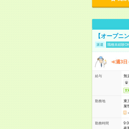
【オープニン
派遣
職種未経験O
≪週3日
無
給与
交
東
勤務地
巣
9:
勤務時間
夜