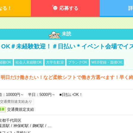
なる！
応募する
詳
未読
～OK＃未経験歓迎！＃日払い＊イベント会場でイ
経験OK
社会人未経験OK
大学生歓迎
ブランクOK
WEB登録・面接OK
ら明日だけ働きたい！など柔軟シフトで働き方選べます！早く
給：10000円～ 半日：5000円～ ■日払いOK！
交通費別途支給あり
交通費規定支給
通費
京都千代田区
葉原駅
/
神保町駅
/
麹町駅
/
…
オフィス・学校など