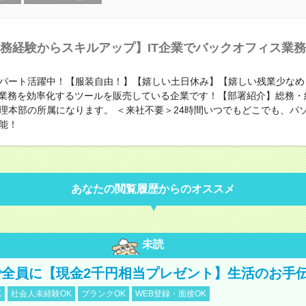
務経験からスキルアップ】IT企業でバックオフィス業
パート活躍中！【服装自由！】【嬉しい土日休み】【嬉しい残業少なめ
で業務を効率化するツールを販売している企業です！【部署紹介】総務・
理本部の所属になります。 ＜来社不要＞24時間いつでもどこでも、パ
能！
あなたの閲覧履歴からのオススメ
未読
全員に【現金2千円相当プレゼント】生活のお手
K
社会人未経験OK
ブランクOK
WEB登録・面接OK