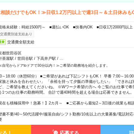
相談だけでもOK！≫日収1.2万円以上で週3日～＆土日休みも
資格未経験：時給1500円～ ■週払いOK ■扶養内OK ■日収1万2000円以上
交通費別途支給あり
交通費全額支給
通費
京都世田谷区
軒茶屋駅
/
世田谷駅
/
下高井戸駅
/
…
≪自宅からドアtoドアで30分以内！≫ご希望の勤務地を紹介します。
00～18:00（休憩60分） ■ご希望があれば下記シフトもOK！ 早番 7:00～16:00 遅
家族と休みを合わせたい」 「余裕を持って夕飯の準備がしたい」 「できれば
ど、ご希望を教えてくださいね。 ※Wワーク希望の方へ 今ご覧のお仕事で希
う1つのお仕事の勤務時間。 合計で週40時間を超える場合は応募できません。
現在も積極採用中！急募！】2カ月～ ■ご応募から最短2～3日後の就業も相
歴書不要
/
40～50代活躍中
/
服装自由
/
シフト勤務
/
10名以上の大量募集
/
電話対応
要
なる！
応募する
詳