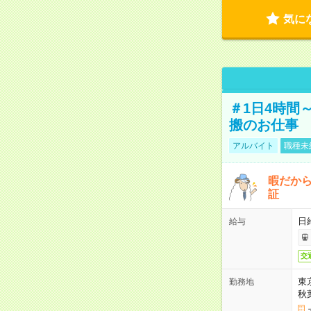
気に
＃1日4時間
搬のお仕事
アルバイト
職種未
暇だか
証
日
給与
交
東
勤務地
秋