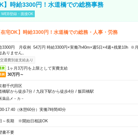
K】時給3300円！水道橋での総務事務
WEB登録・面接OK
在宅OK】時給3300円！水道橋での総務・人事・労務
給3300円 月収例 54万円 時給3300円×実働7h40m×週5日×4週+残業10h
はありません。
交通費別途支給あり
1ヶ月3万円を上限として実費支給
通費
30万円～
収例
京都千代田区
道橋駅から徒歩7分
/
九段下駅から徒歩4分
/
飯田橋駅
医薬品メ－カ－
:00-17:40（休憩60分）実働7時間40分
日～長期 ※開始日相談OK
歴書不要