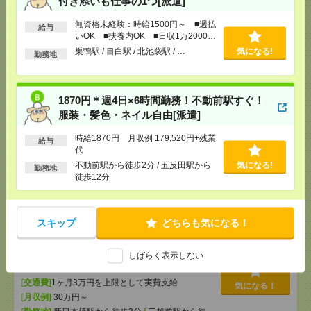
付き添いも仕事の1つ[派遣]
OK ■扶養内OK ■日収1万2000円以上
[交通費]
交通費全額支給
気になる！
無資格未経験：時給1500円～ ■週払
給与
[勤務地]
巣鴨駅
/
目白駅
/
北池袋駅
/
…
いOK ■扶養内OK ■日収1万2000円
以上
巣鴨駅 / 目白駅 / 北池袋駅 / …
気になる!
勤務地
1870円＊週4日×6時間勤務！不動前駅すぐ！服装・髪
色・ネイル自由[派遣]
1870円＊週4日×6時間勤務！不動前駅すぐ！
[給 与]
時給1870円 月収例 179,520円+残業代
服装・髪色・ネイル自由[派遣]
[交通費]
全額支給
[月収例]
15～20万円
時給1870円 月収例 179,520円+残業
気になる！
給与
[勤務地]
不動前駅から徒歩2分
/
五反田駅から徒歩
代
12分
不動前駅から徒歩2分 / 五反田駅から
気になる!
勤務地
徒歩12分
【在宅勤務OK】時給3000円！10～16時＊残業ほぼな
し▼新日本橋で一般事務[派遣]
スキップ
どちらも気になる！
[給 与]
時給3000円 月収例 30万円 時給3000円×
実働5h×週5日×4週 ※月収例を保証するものではあ
しばらく表示しない
りません。※給与即受取りサービス利用可（利用条
件有）
[交通費]
1ヶ月3万円を上限として実費支給
気になる！
[月収例]
30万円～