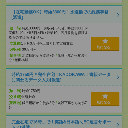
【在宅勤務OK】時給3300円！水道橋での総務事務
[派遣]
[給 与]
時給3300円 月収例 54万円 時給3300円×
実働7h40m×週5日×4週+残業10h ※月収例を保証す
るものではありません。
[交通費]
1ヶ月3万円を上限として実費支給
気になる！
[月収例]
30万円～
[勤務地]
水道橋駅から徒歩7分
/
九段下駅から徒歩4
分
/
飯田橋駅
時給1750円＊完全在宅！KADOKAWA！書籍データ
に関わるデータ入力[派遣]
[給 与]
時給1750円
[交通費]
全額支給
気になる！
[勤務地]
飯田橋駅から徒歩3分
/
九段下駅から徒歩7
分
完全在宅で16時まで！英語&日本語＼EC運営サポー
ト／[派遣]