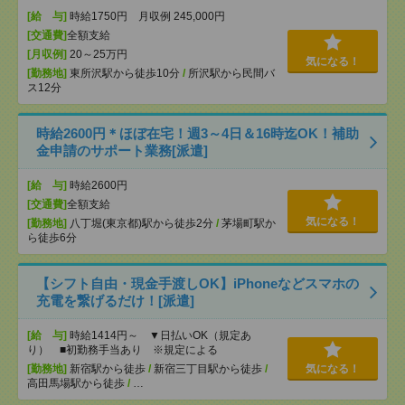
[給 与]
時給1750円 月収例 245,000円
[交通費]
全額支給
[月収例]
20～25万円
気になる！
[勤務地]
東所沢駅から徒歩10分
/
所沢駅から民間バ
ス12分
時給2600円＊ほぼ在宅！週3～4日＆16時迄OK！補助
金申請のサポート業務[派遣]
[給 与]
時給2600円
[交通費]
全額支給
気になる！
[勤務地]
八丁堀(東京都)駅から徒歩2分
/
茅場町駅か
ら徒歩6分
【シフト自由・現金手渡しOK】iPhoneなどスマホの
充電を繋げるだけ！[派遣]
[給 与]
時給1414円～ ▼日払いOK（規定あ
り） ■初勤務手当あり ※規定による
[勤務地]
新宿駅から徒歩
/
新宿三丁目駅から徒歩
/
気になる！
高田馬場駅から徒歩
/
…