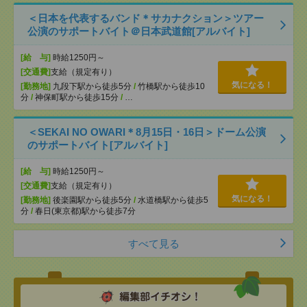
＜日本を代表するバンド＊サカナクション＞ツアー
公演のサポートバイト＠日本武道館[アルバイト]
[給 与]
時給1250円～
[交通費]
支給（規定有り）
気になる！
[勤務地]
九段下駅から徒歩5分
/
竹橋駅から徒歩10
分
/
神保町駅から徒歩15分
/
…
＜SEKAI NO OWARI＊8月15日・16日＞ドーム公演
のサポートバイト[アルバイト]
[給 与]
時給1250円～
[交通費]
支給（規定有り）
気になる！
[勤務地]
後楽園駅から徒歩5分
/
水道橋駅から徒歩5
分
/
春日(東京都)駅から徒歩7分
すべて見る