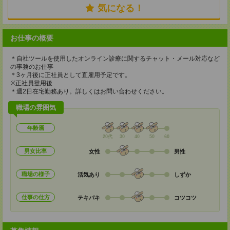
気になる！
お仕事の概要
＊自社ツールを使用したオンライン診療に関するチャット・メール対応など
の事務のお仕事
＊3ヶ月後に正社員として直雇用予定です。
※正社員登用後
＊週2日在宅勤務あり。詳しくはお問い合わせください。
職場の雰囲気
年齢層
20代
30
40
50
60
男女比率
女性
男性
職場の様子
活気あり
しずか
仕事の仕方
テキパキ
コツコツ