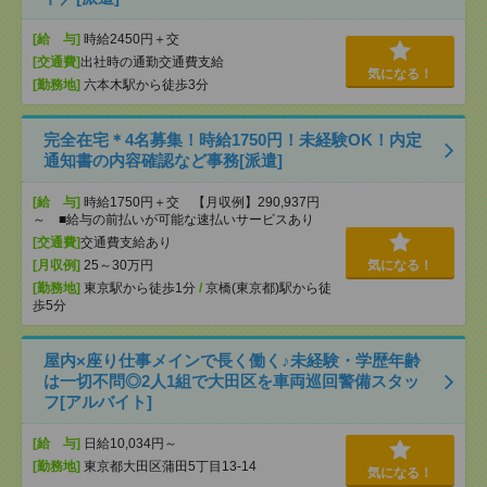
[給 与]
時給2450円＋交
[交通費]
出社時の通勤交通費支給
気になる！
[勤務地]
六本木駅から徒歩3分
完全在宅＊4名募集！時給1750円！未経験OK！内定
通知書の内容確認など事務[派遣]
[給 与]
時給1750円＋交 【月収例】290,937円
～ ■給与の前払いが可能な速払いサービスあり
[交通費]
交通費支給あり
[月収例]
25～30万円
気になる！
[勤務地]
東京駅から徒歩1分
/
京橋(東京都)駅から徒
歩5分
屋内×座り仕事メインで長く働く♪未経験・学歴年齢
は一切不問◎2人1組で大田区を車両巡回警備スタッ
フ[アルバイト]
[給 与]
日給10,034円～
[勤務地]
東京都大田区蒲田5丁目13-14
気になる！