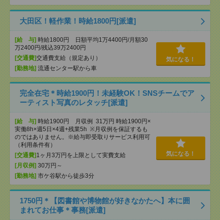
大田区！軽作業！時給1800円[派遣]
[給 与]
時給1800円 日額平均1万4400円/月額30
万2400円/残込39万2400円
[交通費]
交通費支給（規定あり）
気になる！
[勤務地]
流通センター駅から車
完全在宅＊時給1900円！未経験OK！SNSチームでア
ーティスト写真のレタッチ[派遣]
[給 与]
時給1900円 月収例 31万円 時給1900円×
実働8h×週5日×4週+残業5h ※月収例を保証するも
のではありません。※給与即受取りサービス利用可
（利用条件有）
気になる！
[交通費]
1ヶ月3万円を上限として実費支給
[月収例]
30万円～
[勤務地]
市ケ谷駅から徒歩3分
1750円＊【図書館や博物館が好きなかたへ】本に囲
まれてお仕事＊事務[派遣]