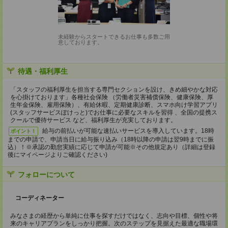
未経験からスタートできるお仕事も多数ご用
意しております。
待遇・福利厚生
「スタッフの福利厚生を担当する専門セクションを設け、きめ細やかな対応
を心掛けております」各種社会保険 （労働者災害補償保険、健康保険、厚
生年金保険、雇用保険）、有給休暇、定期健康診断、スマホ向け学習アプリ
(スタッフサービスぽけっと)でお仕事に必要なスキルを習得 、全国の提携ス
クールで優待サービス など、福利厚生が充実しております。
給与の前払いが可能な速払いサービスを導入しています。18時
ポイント！
までの申請で、申請当日に給与振り込み（18時以降の申請は翌9時までに振
込）！※承認の勤怠実績に応じて申請が可能※その他規定あり（詳細は登録
後にマイページよりご確認ください)
フォローについて
コーディネーター
みなさまの経歴から単純に仕事を探すだけではなく、志向や目標、個性や将
来のキャリアプランをしっかり把握。次のステップを見据えた最適な職場環