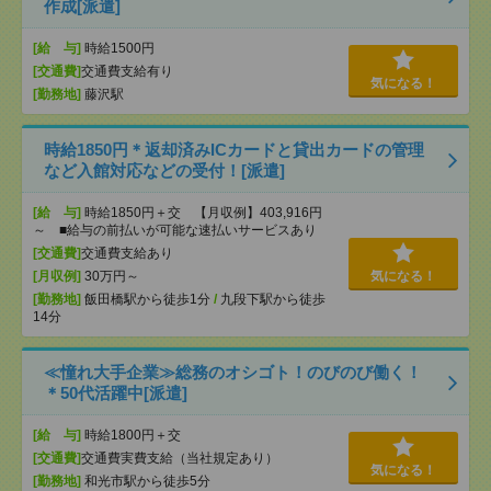
作成[派遣]
[給 与]
時給1500円
[交通費]
交通費支給有り
気になる！
[勤務地]
藤沢駅
時給1850円＊返却済みICカードと貸出カードの管理
など入館対応などの受付！[派遣]
[給 与]
時給1850円＋交 【月収例】403,916円
～ ■給与の前払いが可能な速払いサービスあり
[交通費]
交通費支給あり
[月収例]
30万円～
気になる！
[勤務地]
飯田橋駅から徒歩1分
/
九段下駅から徒歩
14分
≪憧れ大手企業≫総務のオシゴト！のびのび働く！
＊50代活躍中[派遣]
[給 与]
時給1800円＋交
[交通費]
交通費実費支給（当社規定あり）
気になる！
[勤務地]
和光市駅から徒歩5分