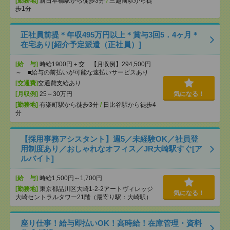
[勤務地]
新日本橋駅から徒歩3分
/
三越前駅から徒
歩1分
正社員前提＊年収495万円以上＊賞与3回5．4ヶ月＊
在宅あり[紹介予定派遣（正社員）]
[給 与]
時給1900円＋交 【月収例】294,500円
～ ■給与の前払いが可能な速払いサービスあり
[交通費]
交通費支給あり
[月収例]
25～30万円
気になる！
[勤務地]
有楽町駅から徒歩3分
/
日比谷駅から徒歩4
分
【採用事務アシスタント】週5／未経験OK／社員登
用制度あり／おしゃれなオフィス／JR大崎駅すぐ[ア
ルバイト]
[給 与]
時給1,500円～1,700円
[勤務地]
東京都品川区大崎1-2-2アートヴィレッジ
気になる！
大崎セントラルタワー21階（最寄り駅：大崎駅）
座り仕事！給与即払いOK！高時給！在庫管理・資料