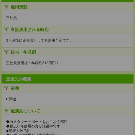
雇用形態
正社員
直接雇用される時期
3ヶ月後に正社員として直雇用予定です。
給与・年収例
正社員登用後：年収約318万円！
派遣先の概要
業種
IT関連
配属先について
◆カスタマーサポートをおこなう部門
◆幅広い年齢層の方が活躍中です！
◆部署人数 7名