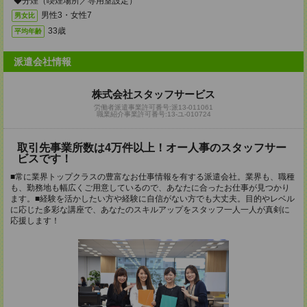
◆分煙（喫煙場所／専用室設定）
男性3・女性7
男女比
33歳
平均年齢
派遣会社情報
株式会社スタッフサービス
労働者派遣事業許可番号:派13-011061
職業紹介事業許可番号:13-ユ-010724
取引先事業所数は4万件以上！オー人事のスタッフサー
ビスです！
■常に業界トップクラスの豊富なお仕事情報を有する派遣会社。業界も、職種
も、勤務地も幅広くご用意しているので、あなたに合ったお仕事が見つかり
ます。■経験を活かしたい方や経験に自信がない方でも大丈夫。目的やレベル
に応じた多彩な講座で、あなたのスキルアップをスタッフ一人一人が真剣に
応援します！