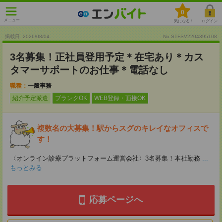
0
メニュー
気になる！
ログイン
掲載日 :2026
/
08
/
04
No.STFSV2204395108
3名募集！正社員登用予定＊在宅あり＊カス
タマーサポートのお仕事＊電話なし
職種：
一般事務
紹介予定派遣
ブランクOK
WEB登録・面接OK
複数名の大募集！駅からスグのキレイなオフィスで
す！
〈オンライン診療プラットフォーム運営会社〉3名募集！本社勤務
...
もっとみる
応募ページへ