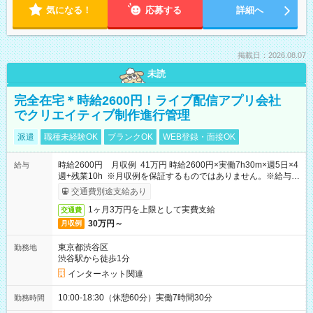
気になる！
応募する
詳細へ
掲載日：2026.08.07
未読
完全在宅＊時給2600円！ライブ配信アプリ会社
でクリエイティブ制作進行管理
派遣
職種未経験OK
ブランクOK
WEB登録・面接OK
時給2600円 月収例 41万円 時給2600円×実働7h30m×週5日×4
給与
週+残業10h ※月収例を保証するものではありません。※給与即
受取りサービス利用可（利用条件有）
交通費別途支給あり
1ヶ月3万円を上限として実費支給
交通費
30万円～
月収例
東京都渋谷区
勤務地
渋谷駅から徒歩1分
インターネット関連
10:00-18:30（休憩60分）実働7時間30分
勤務時間