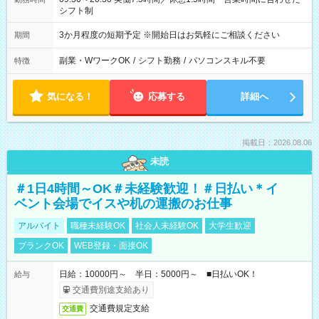
シフト制
3か月程度の短期予定 ※開始日はお気軽にご相談ください
期間
副業・WワークOK
/
シフト勤務
/
パソコンスキル不要
特徴
気になる！
応募する
詳細へ
掲載日：2026.08.06
未読
＃1日4時間～OK＃未経験歓迎！＃日払い＊イ
ベント会場でイスや机の運搬のお仕事
アルバイト
職種未経験OK
社会人未経験OK
大学生歓迎
ブランクOK
WEB登録・面接OK
日給：10000円～ 半日：5000円～ ■日払いOK！
給与
交通費別途支給あり
交通費規定支給
交通費