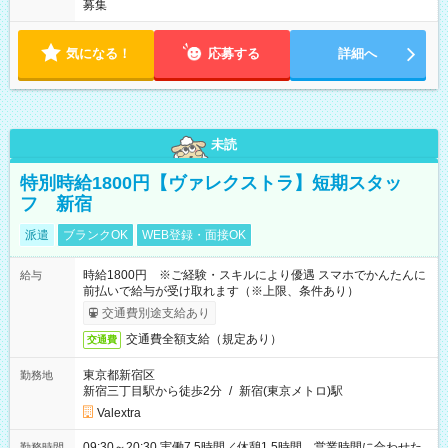
募集
気になる！
応募する
詳細へ
未読
特別時給1800円【ヴァレクストラ】短期スタッ
フ 新宿
派遣
ブランクOK
WEB登録・面接OK
時給1800円 ※ご経験・スキルにより優遇 スマホでかんたんに
給与
前払いで給与が受け取れます（※上限、条件あり）
交通費別途支給あり
交通費全額支給（規定あり）
交通費
東京都新宿区
勤務地
新宿三丁目駅から徒歩2分
/
新宿(東京メトロ)駅
Valextra
09:30～20:30 実働7.5時間／休憩1.5時間 営業時間に合わせた
勤務時間