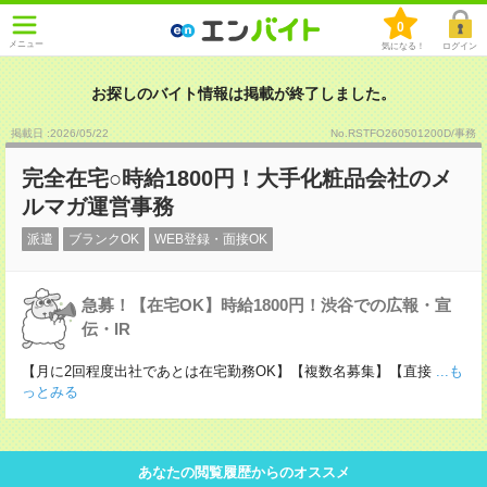
0
メニュー
気になる！
ログイン
お探しのバイト情報は掲載が終了しました。
掲載日 :2026
/
05
/
22
No.RSTFO260501200D/事務
完全在宅○時給1800円！大手化粧品会社のメ
ルマガ運営事務
派遣
ブランクOK
WEB登録・面接OK
急募！【在宅OK】時給1800円！渋谷での広報・宣
伝・IR
【月に2回程度出社であとは在宅勤務OK】【複数名募集】【直接
...も
っとみる
あなたの閲覧履歴からのオススメ