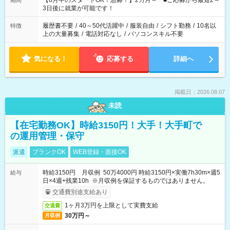
【8月中のスタートOK！急募！】2カ月～ ■ご応募から最短2～
期間
ね。 ※Wワーク希望の方へ 今ご覧のお仕事で希望する勤務時間
3日後に就業が可能です！
と、もう1つのお仕事の勤務時間。 合計で週40時間を超える場
合は応募できません。
履歴書不要
/
40～50代活躍中
/
服装自由
/
シフト勤務
/
10名以
特徴
上の大量募集
/
電話対応なし
/
パソコンスキル不要
気になる！
応募する
詳細へ
掲載日：2026.08.07
未読
【在宅勤務OK】時給3150円！大手！大手町で
の運用管理・保守
派遣
ブランクOK
WEB登録・面接OK
時給3150円 月収例 50万4000円 時給3150円×実働7h30m×週5
給与
日×4週+残業10h ※月収例を保証するものではありません。
交通費別途支給あり
1ヶ月3万円を上限として実費支給
交通費
30万円～
月収例