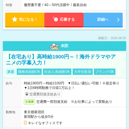
履歴書不要
/
40～50代活躍中
/
服装自由
特徴
気になる！
応募する
詳細へ
掲載日：2026.08.05
未読
【在宅あり】高時給1900円～！海外ドラマやア
ニメの字幕入力！
派遣
職種未経験OK
社会人未経験OK
大学生歓迎
ブランクOK
時給1900円～時給2100円 ▼日払い週払い可能！※規定有り
給与
▼1日6時間勤務で日収1万以上！
交通費別途支給あり
交通費一部別途支給 ※お仕事によって変動あり
交通費
東京都新宿区
勤務地
新宿駅から徒歩5分
キレイなオフィスです