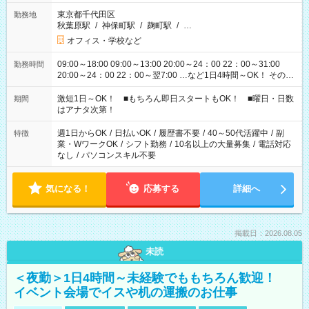
東京都千代田区
勤務地
秋葉原駅
/
神保町駅
/
麹町駅
/
…
オフィス・学校など
09:00～18:00 09:00～13:00 20:00～24：00 22：00～31:00
勤務時間
20:00～24：00 22：00～翌7:00 …など1日4時間～OK！ その他
シフトもございます！ お気軽にご相談ください！
激短1日～OK！ ■もちろん即日スタートもOK！ ■曜日・日数
期間
はアナタ次第！
週1日からOK
/
日払いOK
/
履歴書不要
/
40～50代活躍中
/
副
特徴
業・WワークOK
/
シフト勤務
/
10名以上の大量募集
/
電話対応
なし
/
パソコンスキル不要
気になる！
応募する
詳細へ
掲載日：2026.08.05
未読
＜夜勤＞1日4時間～未経験でももちろん歓迎！
イベント会場でイスや机の運搬のお仕事