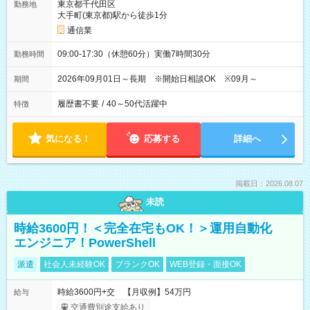
東京都千代田区
勤務地
大手町(東京都)駅から徒歩1分
通信業
09:00-17:30（休憩60分）実働7時間30分
勤務時間
2026年09月01日～長期 ※開始日相談OK ※09月～
期間
履歴書不要
/
40～50代活躍中
特徴
気になる！
応募する
詳細へ
掲載日：2026.08.07
未読
時給3600円！＜完全在宅もOK！＞運用自動化
エンジニア！PowerShell
派遣
社会人未経験OK
ブランクOK
WEB登録・面接OK
時給3600円+交 【月収例】54万円
給与
交通費別途支給あり