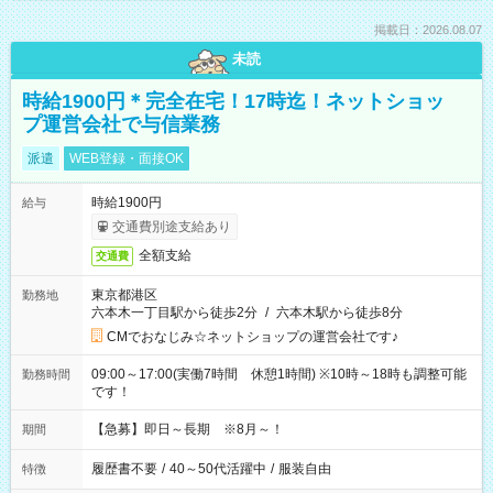
掲載日：2026.08.07
未読
時給1900円＊完全在宅！17時迄！ネットショッ
プ運営会社で与信業務
派遣
WEB登録・面接OK
時給1900円
給与
交通費別途支給あり
全額支給
交通費
東京都港区
勤務地
六本木一丁目駅から徒歩2分
/
六本木駅から徒歩8分
CMでおなじみ☆ネットショップの運営会社です♪
09:00～17:00(実働7時間 休憩1時間) ※10時～18時も調整可能
勤務時間
です！
【急募】即日～長期 ※8月～！
期間
履歴書不要
/
40～50代活躍中
/
服装自由
特徴