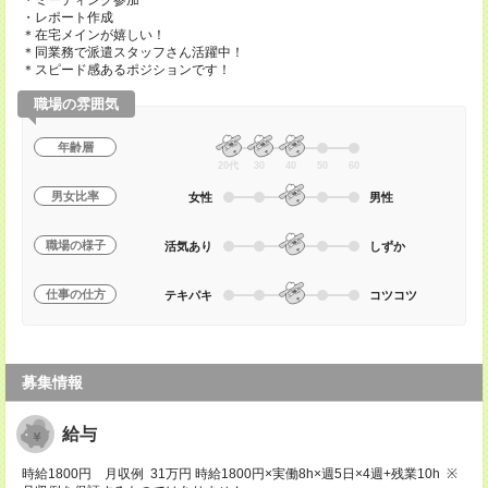
・ミーティング参加
・レポート作成
＊在宅メインが嬉しい！
＊同業務で派遣スタッフさん活躍中！
＊スピード感あるポジションです！
職場の雰囲気
年齢層
20代
30
40
50
60
男女比率
女性
男性
職場の様子
活気あり
しずか
仕事の仕方
テキパキ
コツコツ
募集情報
給与
時給1800円 月収例 31万円 時給1800円×実働8h×週5日×4週+残業10h ※