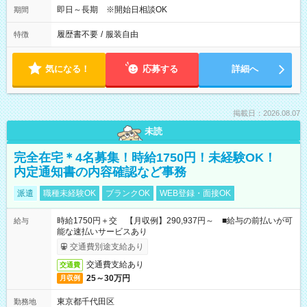
即日～長期 ※開始日相談OK
期間
履歴書不要
/
服装自由
特徴
気になる！
応募する
詳細へ
掲載日：2026.08.07
未読
完全在宅＊4名募集！時給1750円！未経験OK！
内定通知書の内容確認など事務
派遣
職種未経験OK
ブランクOK
WEB登録・面接OK
時給1750円＋交 【月収例】290,937円～ ■給与の前払いが可
給与
能な速払いサービスあり
交通費別途支給あり
交通費支給あり
交通費
25～30万円
月収例
東京都千代田区
勤務地