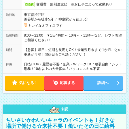
交通費一部別途支給 ※お仕事によって変動あり
交通費
東京都渋谷区
勤務地
渋谷駅から徒歩5分
/
神泉駅から徒歩5分
キレイなオフィスです
8:00～22:00 ▼1日4時間～ 10時～・11時～など、シフト希望
勤務時間
ご相談ください！
【急募】即日～短期も長期もOK！最短翌月末まで 1か月ごとの
期間
更新が可能！開始日もご相談ください！
日払いOK
/
履歴書不要
/
副業・WワークOK
/
服装自由
/
シフト
特徴
勤務
/
10名以上の大量募集
/
パソコンスキル不要
気になる！
応募する
詳細へ
未読
ちいさいかわいいキャラのイベントも！好きな
場所で働ける☆来社不要！働いたその日に給料