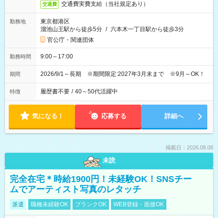
交通費実費支給（当社規定あり）
交通費
東京都港区
勤務地
溜池山王駅から徒歩5分
/
六本木一丁目駅から徒歩3分
官公庁・関連団体
9:00～17:00
勤務時間
2026/9/1～長期 ※期間限定:2027年3月末まで ※9月～OK！
期間
履歴書不要
/
40～50代活躍中
特徴
気になる！
応募する
詳細へ
掲載日：2026.08.08
未読
完全在宅＊時給1900円！未経験OK！SNSチー
ムでアーティスト写真のレタッチ
派遣
職種未経験OK
ブランクOK
WEB登録・面接OK