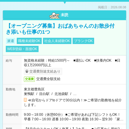
掲載日：2026.08.08
未読
【オープニング募集】おばあちゃんのお散歩付
き添いも仕事の1つ
派遣
職種未経験OK
社会人未経験OK
ブランクOK
WEB登録・面接OK
無資格未経験：時給1500円～ ■週払いOK ■扶養内OK ■日
給与
収1万2000円以上
交通費別途支給あり
交通費全額支給
交通費
東京都豊島区
勤務地
巣鴨駅
/
目白駅
/
北池袋駅
/
…
≪自宅からドアtoドアで30分以内！≫ご希望の勤務地を紹介
します。
9:00～18:00（休憩60分） ■ご希望があれば下記シフトもOK！
勤務時間
早番 7:00～16:00 遅番 10:00～19:00 夜勤 16:30～翌9:30 「家族
と休みを合わせたい」 「余裕を持って夕飯の準備がしたい」
「できれば残業はしたくない」 など、ご希望を教えてください