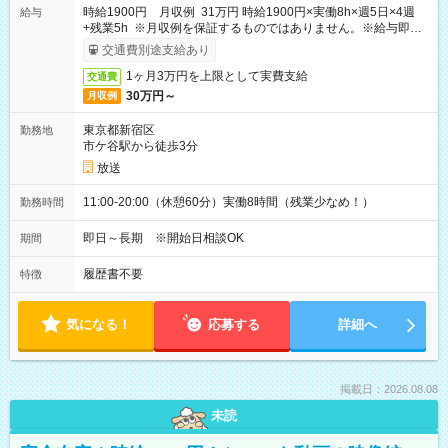
時給1900円 月収例 31万円 時給1900円×実働8h×週5日×4週
給与
+残業5h ※月収例を保証するものではありません。※給与即受
取りサービス利用可（利用条件有）
交通費別途支給あり
1ヶ月3万円を上限として実費支給
交通費
30万円～
月収例
東京都新宿区
勤務地
市ケ谷駅から徒歩3分
放送
11:00-20:00（休憩60分）実働8時間（残業少なめ！）
勤務時間
即日～長期 ※開始日相談OK
期間
履歴書不要
特徴
気になる！
応募する
詳細へ
掲載日：2026.08.08
未読