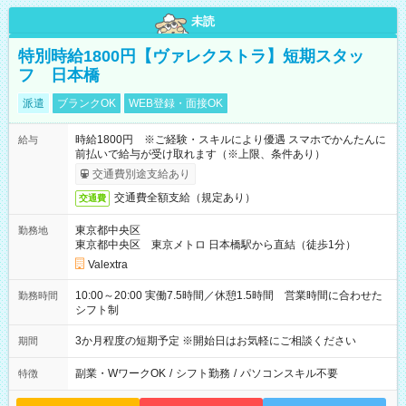
未読
特別時給1800円【ヴァレクストラ】短期スタッ
フ 日本橋
派遣
ブランクOK
WEB登録・面接OK
時給1800円 ※ご経験・スキルにより優遇 スマホでかんたんに
給与
前払いで給与が受け取れます（※上限、条件あり）
交通費別途支給あり
交通費全額支給（規定あり）
交通費
東京都中央区
勤務地
東京都中央区 東京メトロ 日本橋駅から直結（徒歩1分）
Valextra
10:00～20:00 実働7.5時間／休憩1.5時間 営業時間に合わせた
勤務時間
シフト制
3か月程度の短期予定 ※開始日はお気軽にご相談ください
期間
副業・WワークOK
/
シフト勤務
/
パソコンスキル不要
特徴