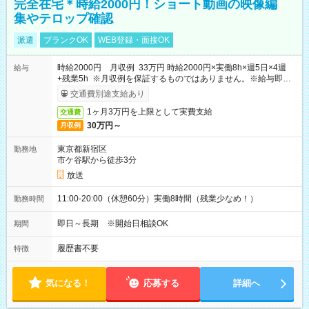
完全在宅＊時給2000円！ショート動画の映像編
集やテロップ確認
派遣
ブランクOK
WEB登録・面接OK
時給2000円 月収例 33万円 時給2000円×実働8h×週5日×4週
給与
+残業5h ※月収例を保証するものではありません。※給与即受
取りサービス利用可（利用条件有）
交通費別途支給あり
1ヶ月3万円を上限として実費支給
交通費
30万円～
月収例
東京都新宿区
勤務地
市ケ谷駅から徒歩3分
放送
11:00-20:00（休憩60分）実働8時間（残業少なめ！）
勤務時間
即日～長期 ※開始日相談OK
期間
履歴書不要
特徴
気になる！
応募する
詳細へ