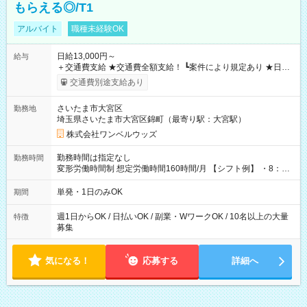
もらえる◎/T1
アルバイト
職種未経験OK
日給13,000円～
給与
＋交通費支給 ★交通費全額支給！ ┗案件により規定あり ★日払
いOK！（規定あり） ┗働いたその日に現金GET♪ お仕事後はコ
交通費別途支給あり
ンビニATMから 日払い分を引き落とせます！ 【試用期間】試
用期間なし
さいたま市大宮区
勤務地
埼玉県さいたま市大宮区錦町（最寄り駅：大宮駅）
株式会社ワンベルウッズ
勤務時間は指定なし
勤務時間
変形労働時間制 想定労働時間160時間/月 【シフト例】 ・8：00
～21：00
単発・1日のみOK
期間
週1日からOK / 日払いOK / 副業・WワークOK / 10名以上の大量
特徴
募集
気になる！
応募する
詳細へ