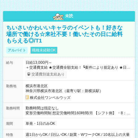
未読
ちいさいかわいいキャラのイベントも！好きな
場所で働ける☆来社不要！働いたその日に給料
もらえる◎/T1
アルバイト
職種未経験OK
日給13,000円～
給与
＋交通費支給 ★交通費全額支給！ ┗案件により規定あり ★日払
いOK！（規定あり） ┗働いたその日に現金GET♪ お仕事後はコ
交通費別途支給あり
ンビニATMから 日払い分を引き落とせます！ 【試用期間】試
用期間なし
横浜市港北区
勤務地
神奈川県横浜市港北区（最寄り駅：新横浜駅）
株式会社ワンベルウッズ
勤務時間は指定なし
勤務時間
変形労働時間制 想定労働時間160時間/月 【シフト例】 ・8：00
～21：00
単発・1日のみOK
期間
週1日からOK / 日払いOK / 副業・WワークOK / 10名以上の大量
特徴