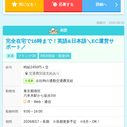
気になる！
応募する
詳細へ
掲載日：2026.08.05
未読
完全在宅で16時まで！英語&日本語＼EC運営サ
ポート／
派遣
ブランクOK
WEB登録・面接OK
時給2450円＋交
給与
交通費別途支給あり
出社時の通勤交通費支給
交通費
東京都港区
勤務地
六本木駅から徒歩3分
IT・Web・通信
9:00～16:00
勤務時間
2026/8/17～長期 ※長期更新予定 ※8月～OK！
期間