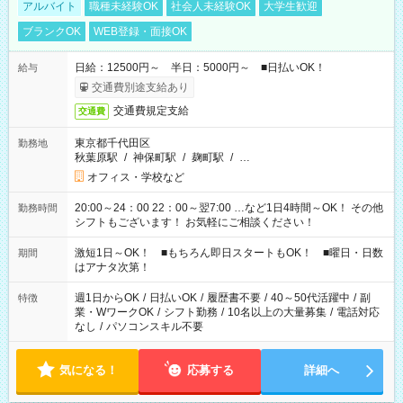
アルバイト
職種未経験OK
社会人未経験OK
大学生歓迎
ブランクOK
WEB登録・面接OK
日給：12500円～ 半日：5000円～ ■日払いOK！
給与
交通費別途支給あり
交通費規定支給
交通費
東京都千代田区
勤務地
秋葉原駅
/
神保町駅
/
麹町駅
/
…
オフィス・学校など
20:00～24：00 22：00～翌7:00 …など1日4時間～OK！ その他
勤務時間
シフトもございます！ お気軽にご相談ください！
激短1日～OK！ ■もちろん即日スタートもOK！ ■曜日・日数
期間
はアナタ次第！
週1日からOK
/
日払いOK
/
履歴書不要
/
40～50代活躍中
/
副
特徴
業・WワークOK
/
シフト勤務
/
10名以上の大量募集
/
電話対応
なし
/
パソコンスキル不要
気になる！
応募する
詳細へ