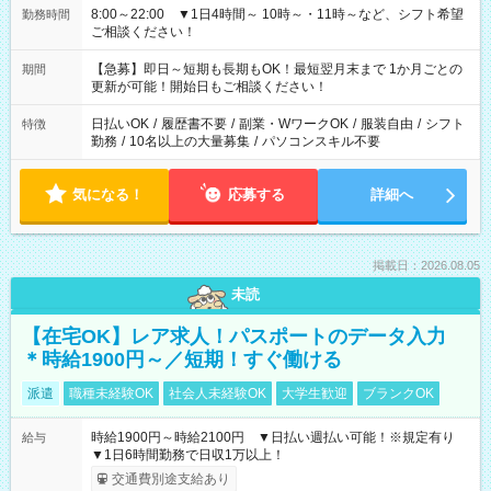
8:00～22:00 ▼1日4時間～ 10時～・11時～など、シフト希望
勤務時間
ご相談ください！
【急募】即日～短期も長期もOK！最短翌月末まで 1か月ごとの
期間
更新が可能！開始日もご相談ください！
日払いOK
/
履歴書不要
/
副業・WワークOK
/
服装自由
/
シフト
特徴
勤務
/
10名以上の大量募集
/
パソコンスキル不要
気になる！
応募する
詳細へ
掲載日：2026.08.05
未読
【在宅OK】レア求人！パスポートのデータ入力
＊時給1900円～／短期！すぐ働ける
派遣
職種未経験OK
社会人未経験OK
大学生歓迎
ブランクOK
時給1900円～時給2100円 ▼日払い週払い可能！※規定有り
給与
▼1日6時間勤務で日収1万以上！
交通費別途支給あり