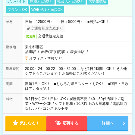
アルバイト
職種未経験OK
社会人未経験OK
大学生歓迎
ブランクOK
WEB登録・面接OK
日給：12500円～ 半日：5000円～ ■日払いOK！
給与
交通費別途支給あり
交通費規定支給
交通費
東京都港区
勤務地
品川駅
/
赤坂(東京都)駅
/
表参道駅
/
…
オフィス・学校など
20:00～24：00 22：00～31:00 …など1日4時間～OK！ その他
勤務時間
シフトもございます！ お気軽にご相談ください！
激短1日～OK！ ■もちろん即日スタートもOK！ ■曜日・日数
期間
はアナタ次第！
週1日からOK
/
日払いOK
/
履歴書不要
/
40～50代活躍中
/
副
特徴
業・WワークOK
/
シフト勤務
/
10名以上の大量募集
/
電話対応
なし
/
パソコンスキル不要
気になる！
応募する
詳細へ