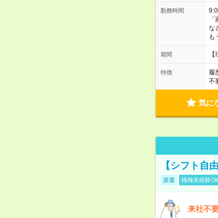
9:
勤務時間
「
な
も
【
期間
履
特徴
不
気に
【シフト自由
派遣
職種未経験O
来社不要