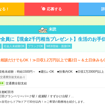
なる！
応募する
詳
未読
全員に【現金2千円相当プレゼント】生活のお手
K
社会人未経験OK
ブランクOK
WEB登録・面接OK
相談だけでもOK！≫日収1.2万円以上で週2日～＆土日休みも
資格未経験：時給1500円～ ■週払いOK ■扶養内OK ■日収1万2000円以上
交通費別途支給あり
交通費全額支給
通費
京都町田市
町田グランベリーパーク駅
/
成瀬駅
/
すずかけ台駅
/
…
≪自宅からドアtoドアで30分以内！≫ご希望の勤務地を紹介します。