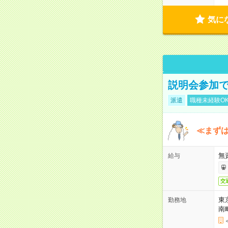
気に
説明会参加で
派遣
職種未経験O
≪まずは
無
給与
交
東
勤務地
南