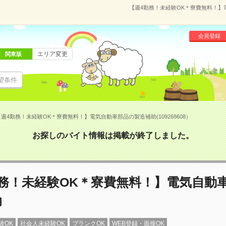
【週4勤務！未経験OK＊寮費無料！】電
会員登録
エリア変更
関東版
望条件
週4勤務！未経験OK＊寮費無料！】電気自動車部品の製造補助(109268608）
お探しのバイト情報は掲載が終了しました。
勤務！未経験OK＊寮費無料！】電気自動
助
験OK
社会人未経験OK
ブランクOK
WEB登録・面接OK