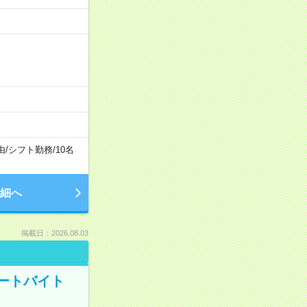
由
/
シフト勤務
/
10名
細へ
掲載日：2026.08.03
ートバイト