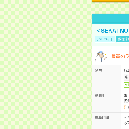
＜SEKAI 
アルバイト
職種未
最高のラ
時
給与
交
東
勤務地
後
＜
勤務時間
る