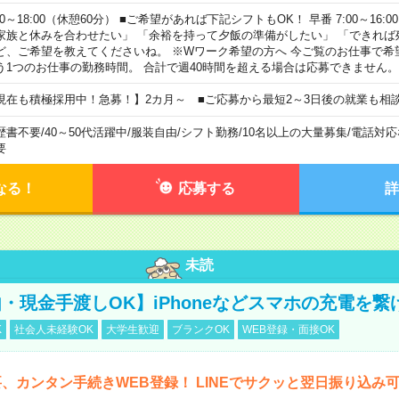
00～18:00（休憩60分） ■ご希望があれば下記シフトもOK！ 早番 7:00～16:00 遅
家族と休みを合わせたい」 「余裕を持って夕飯の準備がしたい」 「できれば
ど、ご希望を教えてくださいね。 ※Wワーク希望の方へ 今ご覧のお仕事で希
う1つのお仕事の勤務時間。 合計で週40時間を超える場合は応募できません。
現在も積極採用中！急募！】2カ月～ ■ご応募から最短2～3日後の就業も相
歴書不要
/
40～50代活躍中
/
服装自由
/
シフト勤務
/
10名以上の大量募集
/
電話対応
要
なる！
応募する
詳
未読
・現金手渡しOK】iPhoneなどスマホの充電を繋
K
社会人未経験OK
大学生歓迎
ブランクOK
WEB登録・面接OK
、カンタン手続きWEB登録！ LINEでサクッと翌日振り込み