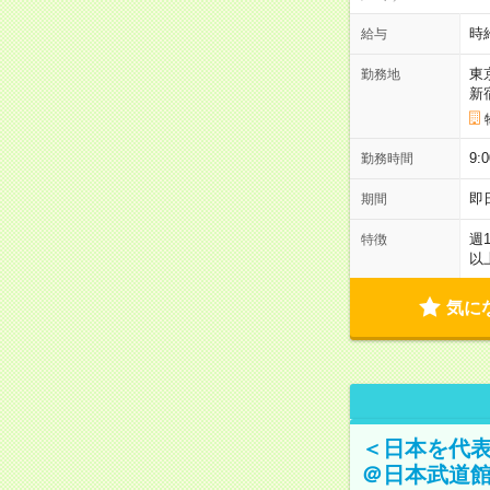
時
給与
東
勤務地
新
9:
勤務時間
即
期間
週
特徴
以
気に
＜日本を代
＠日本武道