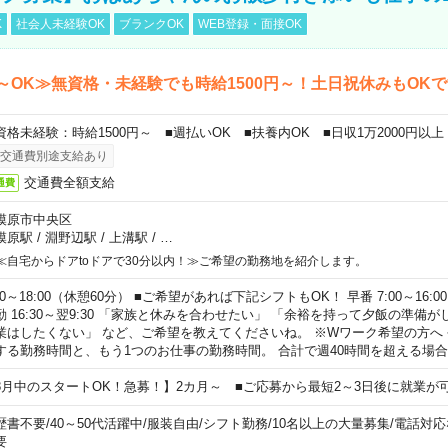
K
社会人未経験OK
ブランクOK
WEB登録・面接OK
～OK≫無資格・未経験でも時給1500円～！土日祝休みもOK
資格未経験：時給1500円～ ■週払いOK ■扶養内OK ■日収1万2000円以上
交通費別途支給あり
交通費全額支給
通費
模原市中央区
模原駅
/
淵野辺駅
/
上溝駅
/
…
≪自宅からドアtoドアで30分以内！≫ご希望の勤務地を紹介します。
00～18:00（休憩60分） ■ご希望があれば下記シフトもOK！ 早番 7:00～16:00 遅
勤 16:30～翌9:30 「家族と休みを合わせたい」 「余裕を持って夕飯の準備
業はしたくない」 など、ご希望を教えてくださいね。 ※Wワーク希望の方へ
する勤務時間と、もう1つのお仕事の勤務時間。 合計で週40時間を超える場
8月中のスタートOK！急募！】2カ月～ ■ご応募から最短2～3日後に就業が
歴書不要
/
40～50代活躍中
/
服装自由
/
シフト勤務
/
10名以上の大量募集
/
電話対応
要