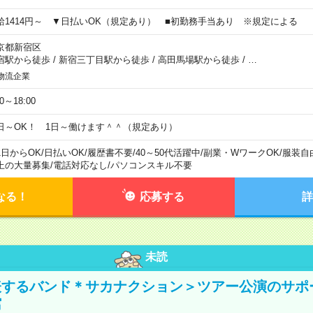
給1414円～ ▼日払いOK（規定あり） ■初勤務手当あり ※規定による
京都新宿区
宿駅から徒歩
/
新宿三丁目駅から徒歩
/
高田馬場駅から徒歩
/
…
物流企業
00～18:00
日～OK！ 1日～働けます＾＾（規定あり）
1日からOK
/
日払いOK
/
履歴書不要
/
40～50代活躍中
/
副業・WワークOK
/
服装自
上の大量募集
/
電話対応なし
/
パソコンスキル不要
なる！
応募する
詳
未読
表するバンド＊サカナクション＞ツアー公演のサポ
館