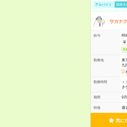
アルバイト
職種未
サカナク
時
給与
交
東
勤務地
九
＜シ
勤務時間
き
9
期間
週
特徴
気に