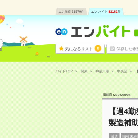
エン派遣
71570
件
エン バイト
82182
件
0
気になるリスト
保存した希
バイトTOP
関東
神奈川県
中央区
【
掲載日 :
2026
/
06
/
04
【週4
製造補
派遣
職種未経