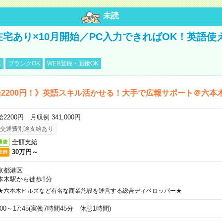
未読
＼在宅あり×10月開始／PC入力できればOK！英語使
K
ブランクOK
WEB登録・面接OK
2200円！》英語スキル活かせる！大手で広報サポート＠六本
2200円 月収例 341,000円
交通費別途支給あり
全額支給
通費
30万円～
収例
京都港区
本木駅から徒歩1分
★六本木ヒルズなど有名な商業施設を運営する総合ディベロッパー★
:00～17:45(実働7時間45分 休憩1時間)