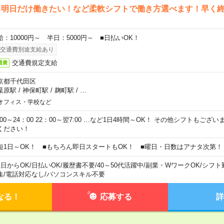
ら明日だけ働きたい！など柔軟シフトで働き方選べます！早く
給：10000円～ 半日：5000円～ ■日払いOK！
交通費別途支給あり
交通費規定支給
通費
京都千代田区
葉原駅
/
神保町駅
/
麹町駅
/
…
オフィス・学校など
0:00～24：00 22：00～翌7:00 …など1日4時間～OK！ その他シフトもござ
ください！
短1日～OK！ ■もちろん即日スタートもOK！ ■曜日・日数はアナタ次第！
1日からOK
/
日払いOK
/
履歴書不要
/
40～50代活躍中
/
副業・WワークOK
/
シフト
集
/
電話対応なし
/
パソコンスキル不要
なる！
応募する
詳