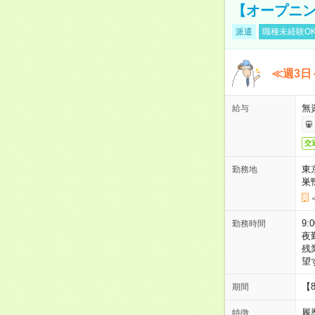
【オープニン
派遣
職種未経験O
≪週3日
無
給与
交
東
勤務地
巣
9:
勤務時間
夜
残
望
【
期間
履
特徴