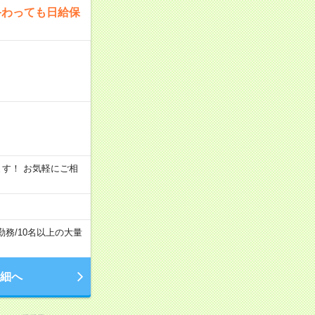
終わっても日給保
います！ お気軽にご相
勤務
/
10名以上の大量
細へ