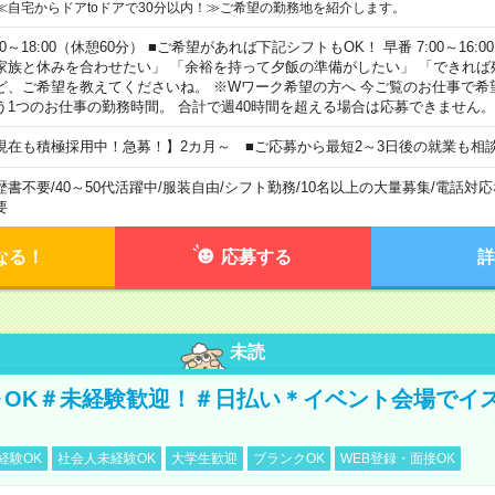
≪自宅からドアtoドアで30分以内！≫ご希望の勤務地を紹介します。
00～18:00（休憩60分） ■ご希望があれば下記シフトもOK！ 早番 7:00～16:00 遅
家族と休みを合わせたい」 「余裕を持って夕飯の準備がしたい」 「できれば
ど、ご希望を教えてくださいね。 ※Wワーク希望の方へ 今ご覧のお仕事で希
う1つのお仕事の勤務時間。 合計で週40時間を超える場合は応募できません。
現在も積極採用中！急募！】2カ月～ ■ご応募から最短2～3日後の就業も相
歴書不要
/
40～50代活躍中
/
服装自由
/
シフト勤務
/
10名以上の大量募集
/
電話対応
要
なる！
応募する
詳
未読
～OK＃未経験歓迎！＃日払い＊イベント会場でイ
経験OK
社会人未経験OK
大学生歓迎
ブランクOK
WEB登録・面接OK