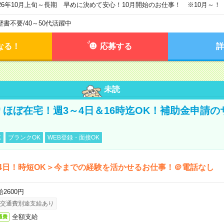
026年10月上旬～長期 早めに決めて安心！10月開始のお仕事！ ※10月～！
歴書不要
/
40～50代活躍中
なる！
応募する
詳
未読
円＊ほぼ在宅！週3～4日＆16時迄OK！補助金申請
K
ブランクOK
WEB登録・面接OK
4日！時短OK＞今までの経験を活かせるお仕事！＠電話なし
2600円
交通費別途支給あり
全額支給
通費