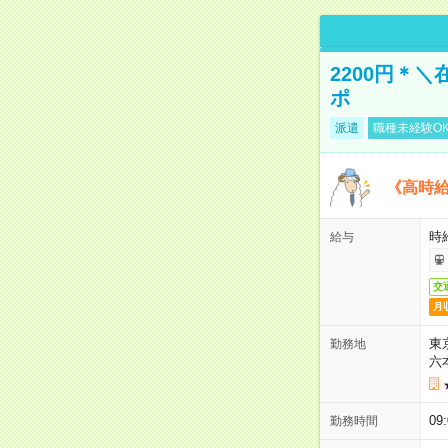
2200円＊
ポ
派遣
職種未経験O
《高時給
時給
給与
交
月
東
勤務地
六
09
勤務時間