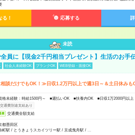
要
なる！
応募する
詳
未読
全員に【現金2千円相当プレゼント】生活のお手
K
社会人未経験OK
ブランクOK
WEB登録・面接OK
相談だけでもOK！≫日収1.2万円以上で週3日～＆土日休みも
資格未経験：時給1500円～ ■週払いOK ■扶養内OK ■日収1万2000円以上
交通費別途支給あり
交通費全額支給
通費
京都墨田区
糸町駅
/
とうきょうスカイツリー駅
/
京成曳舟駅
/
…