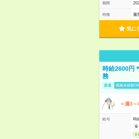
2
期間
履
特徴
気に
時給2600
務
派遣
職種未経験O
＜週3～
時給
給与
交