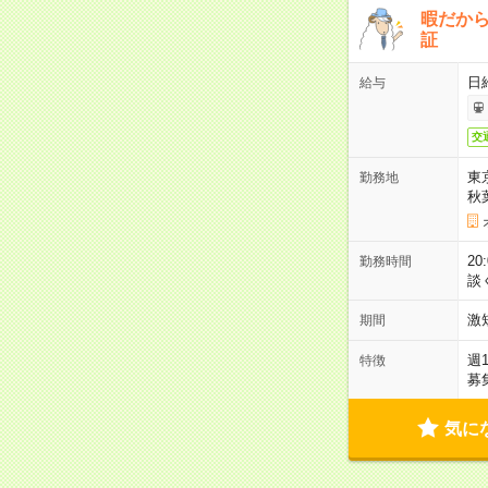
暇だか
証
日
給与
交
東
勤務地
秋
2
勤務時間
談
激
期間
週
特徴
募
気に