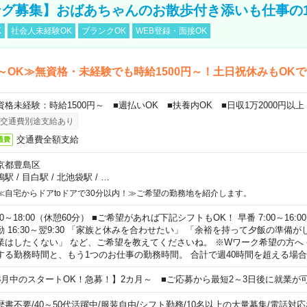
グ募集】おばあちゃんのお散歩付き添いも仕事の
K
社会人未経験OK
ブランクOK
WEB登録・面接OK
～OK≫無資格・未経験でも時給1500円～！土日祝休みもOK
資格未経験：時給1500円～ ■週払いOK ■扶養内OK ■日収1万2000円以上
交通費別途支給あり
交通費全額支給
通費
京都豊島区
鴨駅
/
目白駅
/
北池袋駅
/
…
≪自宅からドアtoドアで30分以内！≫ご希望の勤務地を紹介します。
00～18:00（休憩60分） ■ご希望があれば下記シフトもOK！ 早番 7:00～16:00 遅
勤 16:30～翌9:30 「家族と休みを合わせたい」 「余裕を持って夕飯の準備
業はしたくない」 など、ご希望を教えてくださいね。 ※Wワーク希望の方へ
する勤務時間と、もう1つのお仕事の勤務時間。 合計で週40時間を超える場
8月中のスタートOK！急募！】2カ月～ ■ご応募から最短2～3日後に就業が
歴書不要
/
40～50代活躍中
/
服装自由
/
シフト勤務
/
10名以上の大量募集
/
電話対応