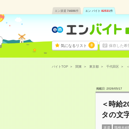
エン派遣
74686
件
エン バイト
82531
件
0
気になるリスト
保存した希
バイトTOP
関東
東京都
千代田区
掲載日 :
2026
/
05
/
17
＜時給2
タの文
派遣
職種未経