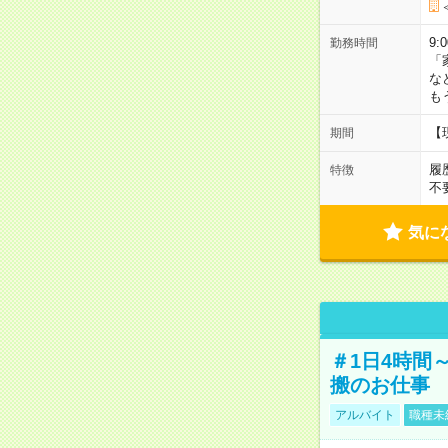
9:
勤務時間
「
な
も
【
期間
履
特徴
不
気に
＃1日4時間
搬のお仕事
アルバイト
職種未