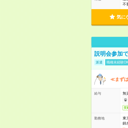
不
気に
説明会参加で
派遣
職種未経験O
≪まずは
無
給与
交
東
勤務地
錦