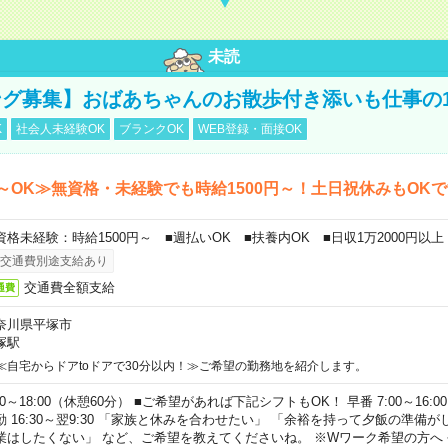
未読
グ募集】おばあちゃんのお散歩付き添いも仕事の
K
社会人未経験OK
ブランクOK
WEB登録・面接OK
～OK≫無資格・未経験でも時給1500円～！土日祝休みもOK
資格未経験：時給1500円～ ■週払いOK ■扶養内OK ■日収1万2000円以上
交通費別途支給あり
交通費全額支給
通費
奈川県平塚市
塚駅
≪自宅からドアtoドアで30分以内！≫ご希望の勤務地を紹介します。
00～18:00（休憩60分） ■ご希望があれば下記シフトもOK！ 早番 7:00～16:00 遅
勤 16:30～翌9:30 「家族と休みを合わせたい」 「余裕を持って夕飯の準備
業はしたくない」 など、ご希望を教えてくださいね。 ※Wワーク希望の方へ