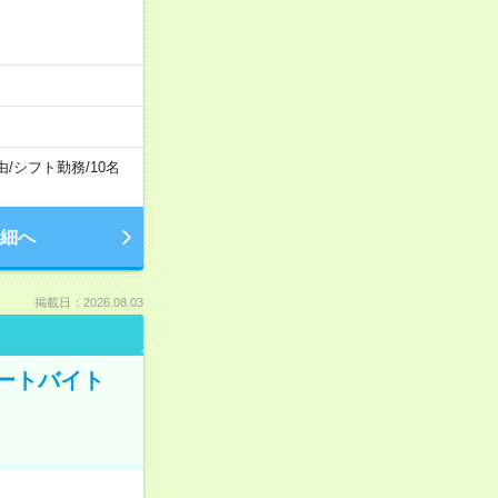
由
/
シフト勤務
/
10名
細へ
掲載日：2026.08.03
ートバイト