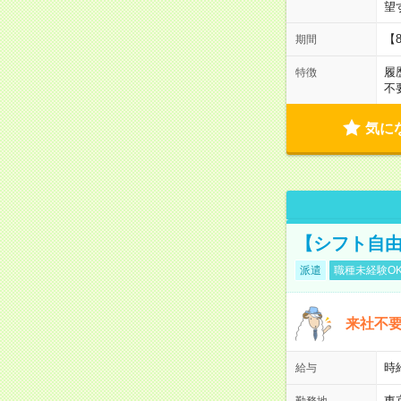
望
【
期間
履
特徴
不
気に
【シフト自由
派遣
職種未経験O
来社不要
時
給与
東
勤務地