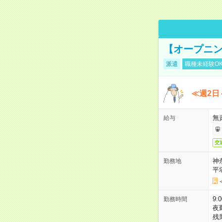
【オープニン
派遣
職種未経験O
≪週2日
無
給与
交
神
勤務地
平
9:
勤務時間
夜
残