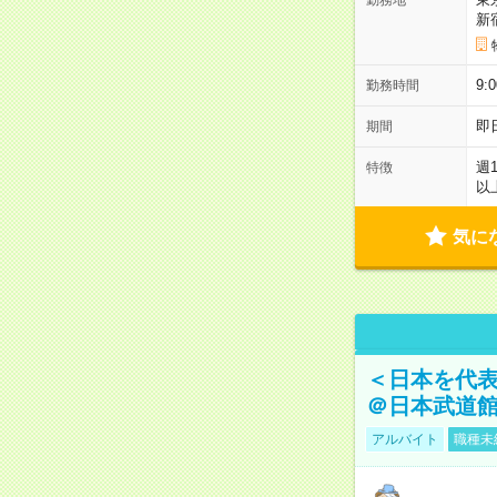
新
9:
勤務時間
即
期間
週
特徴
以
気に
＜日本を代
＠日本武道
アルバイト
職種未