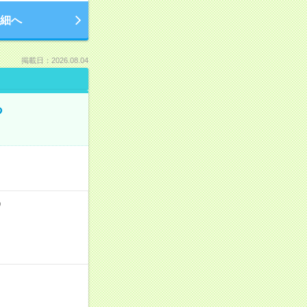
細へ
掲載日：2026.08.04
る
）
！