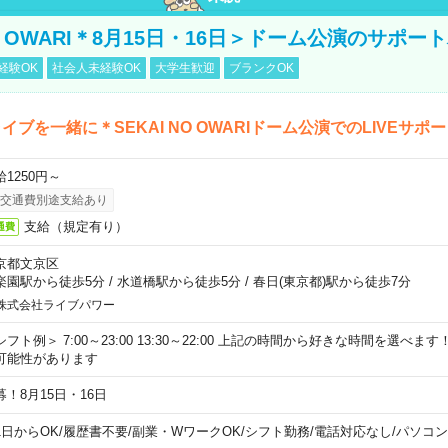
NO OWARI＊8月15日・16日＞ドーム公演のサポー
経験OK
社会人未経験OK
大学生歓迎
ブランクOK
イブを一緒に＊SEKAI NO OWARIドーム公演でのLIVEサポ
給1250円～
交通費別途支給あり
支給（規定有り）
通費
京都文京区
楽園駅から徒歩5分
/
水道橋駅から徒歩5分
/
春日(東京都)駅から徒歩7分
株式会社ライブパワー
シフト例＞ 7:00～23:00 13:30～22:00 上記の時間から好きな時間を選べま
可能性があります
募！8月15日・16日
1日からOK
/
履歴書不要
/
副業・WワークOK
/
シフト勤務
/
電話対応なし
/
パソコン