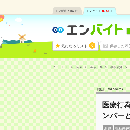
エン派遣
71573
件
エン バイト
82531
件
0
気になるリスト
保存した希
バイトTOP
関東
神奈川県
横須賀市
掲載日 :
2026
/
06
/
03
医療行
ンバー
派遣
職種未経