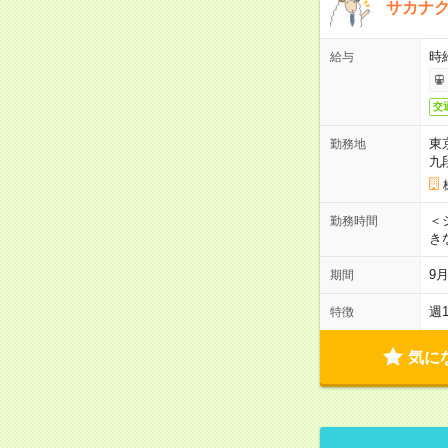
サカナク
時
給与
交
東
勤務地
九
＜シ
勤務時間
き
9
期間
週
特徴
気に