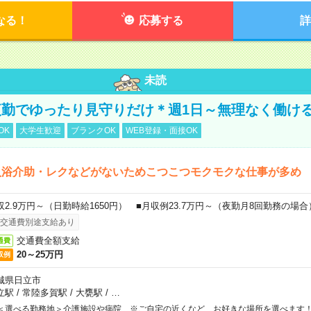
なる！
応募する
詳
未読
勤でゆったり見守りだけ＊週1日～無理なく働け
OK
大学生歓迎
ブランクOK
WEB登録・面接OK
入浴介助・レクなどがないためこつこつモクモクな仕事が多め
収2.9万円～（日勤時給1650円） ■月収例23.7万円～（夜勤月8回勤務の場合
交通費別途支給あり
交通費全額支給
通費
20～25万円
収例
城県日立市
立駅
/
常陸多賀駅
/
大甕駅
/
…
＜選べる勤務地＞介護施設や病院 ※ご自宅の近くなど、お好きな場所を選べます