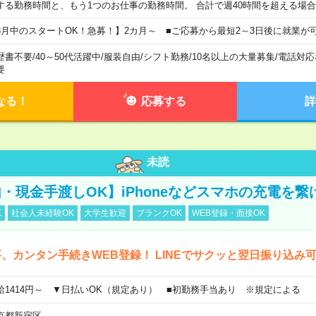
する勤務時間と、もう1つのお仕事の勤務時間。 合計で週40時間を超える場
8月中のスタートOK！急募！】2カ月～ ■ご応募から最短2～3日後に就業が
歴書不要
/
40～50代活躍中
/
服装自由
/
シフト勤務
/
10名以上の大量募集
/
電話対応
要
なる！
応募する
詳
未読
・現金手渡しOK】iPhoneなどスマホの充電を繋
K
社会人未経験OK
大学生歓迎
ブランクOK
WEB登録・面接OK
、カンタン手続きWEB登録！ LINEでサクッと翌日振り込み
給1414円～ ▼日払いOK（規定あり） ■初勤務手当あり ※規定による
京都新宿区