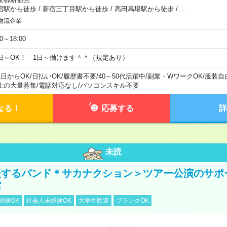
宿駅から徒歩
/
新宿三丁目駅から徒歩
/
高田馬場駅から徒歩
/
…
物流企業
00～18:00
日～OK！ 1日～働けます＾＾（規定あり）
1日からOK
/
日払いOK
/
履歴書不要
/
40～50代活躍中
/
副業・WワークOK
/
服装自
上の大量募集
/
電話対応なし
/
パソコンスキル不要
なる！
応募する
詳
未読
表するバンド＊サカナクション＞ツアー公演のサポ
館
経験OK
社会人未経験OK
大学生歓迎
ブランクOK