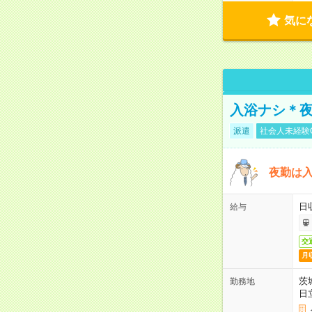
気に
入浴ナシ＊夜
派遣
社会人未経験
夜勤は
日
給与
交
月
茨
勤務地
日