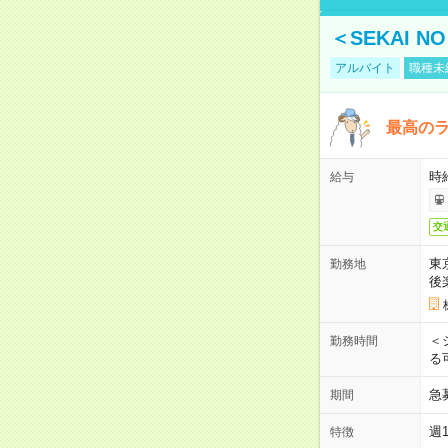
＜SEKAI 
アルバイト
職種未
最高のラ
時
給与
交
東
勤務地
後
＜
勤務時間
る
急
期間
週
特徴