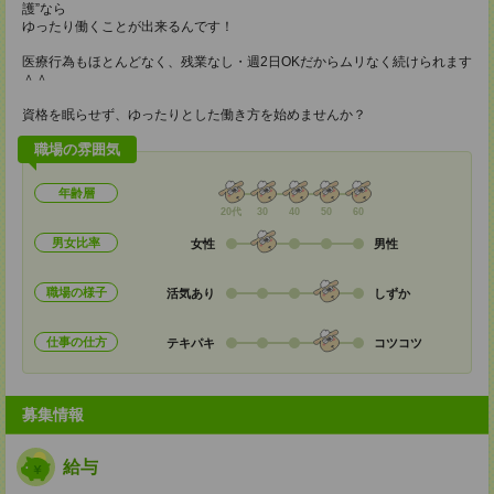
護”なら
ゆったり働くことが出来るんです！
医療行為もほとんどなく、残業なし・週2日OKだからムリなく続けられます
＾＾
資格を眠らせず、ゆったりとした働き方を始めませんか？
職場の雰囲気
年齢層
20代
30
40
50
60
男女比率
女性
男性
職場の様子
活気あり
しずか
仕事の仕方
テキパキ
コツコツ
募集情報
給与