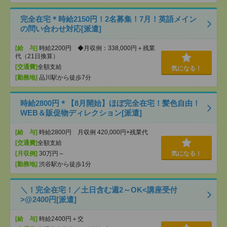
完全在宅＊時給2150円！2名募集！7月！英語メイン
の問い合わせ対応[派遣]
[給 与]
時給2200円 ◆月収例：338,000円＋残業
代（21日換算）
[交通費]
全額支給
気になる！
[勤務地]
品川駅から徒歩7分
時給2800円＊【8月開始】ほぼ完全在宅！髪色自由！
WEB＆販促物ディレクション[派遣]
[給 与]
時給2800円 月収例 420,000円+残業代
[交通費]
全額支給
[月収例]
30万円～
気になる！
[勤務地]
渋谷駅から徒歩1分
＼！完全在宅！／土日含む週2～OK<講座受付
>@2400円[派遣]
[給 与]
時給2400円＋交