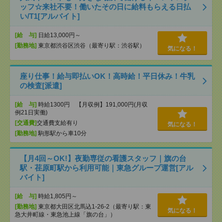
ッフ☆来社不要！働いたその日に給料もらえる日払
い/T1[アルバイト]
[給 与]
日給13,000円～
[勤務地]
東京都渋谷区渋谷（最寄り駅：渋谷駅）
気になる！
座り仕事！給与即払いOK！高時給！平日休み！牛乳
の検査[派遣]
[給 与]
時給1300円 【月収例】191,000円(月収
例21日実働)
[交通費]
交通費支給有り
気になる！
[勤務地]
駒形駅から車10分
【月4回～OK!】夜勤専従の看護スタッフ｜旗の台
駅・荏原町駅から利用可能｜東急グループ運営[アル
バイト]
[給 与]
時給1,805円～
[勤務地]
東京都大田区北馬込1-26-2（最寄り駅：東
気になる！
急大井町線・東急池上線「旗の台」）