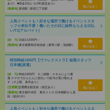
あり) ■現金日払いもOK(規定あり)
気になる！
[勤務地]
新宿駅
/
新宿三丁目駅
人気イベントも！好きな場所で働けるイベントスタ
ッフ☆来社不要！働いたその日に給料もらえる日払
い/T1[アルバイト]
[給 与]
日給13,000円～
[勤務地]
東京都豊島区南池袋（最寄り駅：池袋駅）
気になる！
特別時給1800円【ヴァレクストラ】短期スタッフ
日本橋[派遣]
[給 与]
時給1800円 ※ご経験・スキルにより優
遇 スマホでかんたんに前払いで給与が受け取れま
す（※上限、条件あり）
[交通費]
交通費全額支給（規定あり）
気になる！
[勤務地]
東京都中央区 東京メトロ 日本橋駅から直
結（徒歩1分）
人気イベントも！好きな場所で働けるイベントスタ