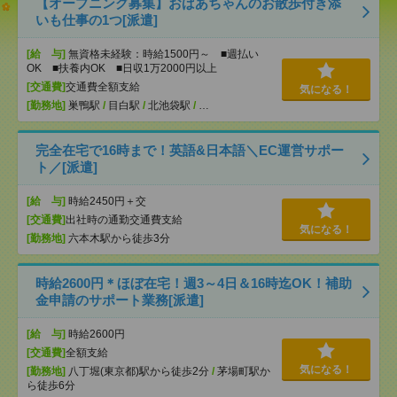
【オープニング募集】おばあちゃんのお散歩付き添
いも仕事の1つ[派遣]
[給 与]
無資格未経験：時給1500円～ ■週払い
OK ■扶養内OK ■日収1万2000円以上
[交通費]
交通費全額支給
気になる！
[勤務地]
巣鴨駅
/
目白駅
/
北池袋駅
/
…
完全在宅で16時まで！英語&日本語＼EC運営サポー
ト／[派遣]
[給 与]
時給2450円＋交
[交通費]
出社時の通勤交通費支給
気になる！
[勤務地]
六本木駅から徒歩3分
時給2600円＊ほぼ在宅！週3～4日＆16時迄OK！補助
金申請のサポート業務[派遣]
[給 与]
時給2600円
[交通費]
全額支給
気になる！
[勤務地]
八丁堀(東京都)駅から徒歩2分
/
茅場町駅か
ら徒歩6分