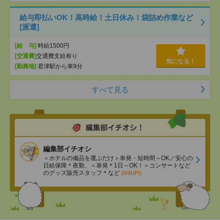
給与即払いOK！高時給！土日休み！袋詰め作業など
[派遣]
[給 与]
時給1500円
[交通費]
交通費支給有り
気になる！
[勤務地]
君津駅から車9分
すべて見る
編集部イチオシ
＜ホテルの備品を運ぶだけ＞単発・短時間～OK／安心の
日給保障＊夜勤、＜単発＊1日～OK！＞コンサートなど
のグッズ販売スタッフ＊など
(8/6UP!)