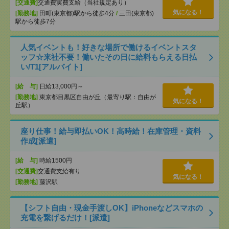
[交通費]
交通費実費支給（当社規定あり）
気になる！
[勤務地]
田町(東京都)駅から徒歩4分
/
三田(東京都)
駅から徒歩7分
人気イベントも！好きな場所で働けるイベントスタ
ッフ☆来社不要！働いたその日に給料もらえる日払
い/T1[アルバイト]
[給 与]
日給13,000円～
[勤務地]
東京都目黒区自由が丘（最寄り駅：自由が
気になる！
丘駅）
座り仕事！給与即払いOK！高時給！在庫管理・資料
作成[派遣]
[給 与]
時給1500円
[交通費]
交通費支給有り
気になる！
[勤務地]
藤沢駅
【シフト自由・現金手渡しOK】iPhoneなどスマホの
充電を繋げるだけ！[派遣]