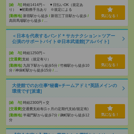
[給 与]
時給1414円～ ▼日払いOK（規定あ
り） ■初勤務手当あり ※規定による
[勤務地]
新宿駅から徒歩
/
新宿三丁目駅から徒歩
/
気になる！
高田馬場駅から徒歩
/
…
＜日本を代表するバンド＊サカナクション＞ツアー
公演のサポートバイト＠日本武道館[アルバイト]
[給 与]
時給1250円～
[交通費]
支給（規定有り）
気になる！
[勤務地]
九段下駅から徒歩5分
/
竹橋駅から徒歩10
分
/
神保町駅から徒歩15分
/
…
大使館でのお仕事*秘書+チームアドミ*英語メインの
環境です[派遣]
[給 与]
時給2300円＋交
[交通費]
交通費支給有(1ヶ月の定期代支給/規定有)
気になる！
[勤務地]
半蔵門駅から徒歩7分
/
麹町駅から徒歩12
分