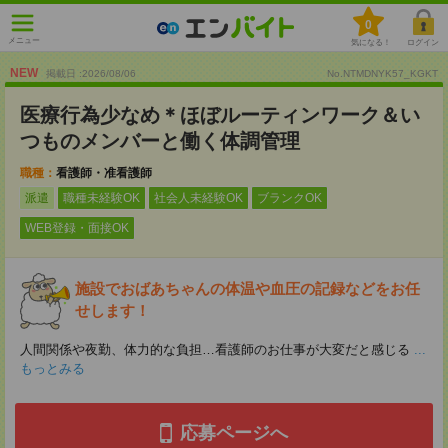
0
メニュー
気になる！
ログイン
NEW
掲載日 :2026
/
08
/
06
No.NTMDNYK57_KGKT
医療行為少なめ＊ほぼルーティンワーク＆い
つものメンバーと働く体調管理
職種：
看護師・准看護師
派遣
職種未経験OK
社会人未経験OK
ブランクOK
WEB登録・面接OK
施設でおばあちゃんの体温や血圧の記録などをお任
せします！
人間関係や夜勤、体力的な負担…看護師のお仕事が大変だと感じる
...
もっとみる
応募ページへ