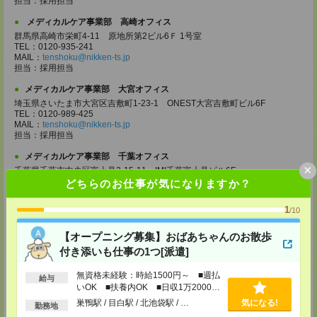
担当：採用担当
メディカルケア事業部 高崎オフィス
群馬県高崎市栄町4-11 原地所第2ビル6Ｆ 1号室
TEL：0120-935-241
MAIL：
tenshoku@nikken-ts.jp
担当：採用担当
メディカルケア事業部 大宮オフィス
埼玉県さいたま市大宮区吉敷町1-23-1 ONEST大宮吉敷町ビル6F
TEL：0120-989-425
MAIL：
tenshoku@nikken-ts.jp
担当：採用担当
メディカルケア事業部 千葉オフィス
×
千葉県千葉市中央区富士見2-15-11 IMI千葉富士見ビル6F
TEL：0120-998-758
どちらのお仕事が気になりますか？
MAIL：
tenshoku@nikken-ts.jp
担当：採用担当
1
/10
メディカルケア事業部 柏オフィス
【オープニング募集】おばあちゃんのお散歩
千葉県柏市末広町5-19 第12関口ビル7F 705号室
TEL：0120-935-218
付き添いも仕事の1つ[派遣]
MAIL：
tenshoku@nikken-ts.jp
担当：採用担当
無資格未経験：時給1500円～ ■週払
給与
いOK ■扶養内OK ■日収1万2000円
メディカルケア事業部 新宿オフィス
以上
巣鴨駅 / 目白駅 / 北池袋駅 / …
気になる!
東京都新宿区新宿2-3-10 新宿御苑ビル6階
勤務地
TEL：0120-457-235