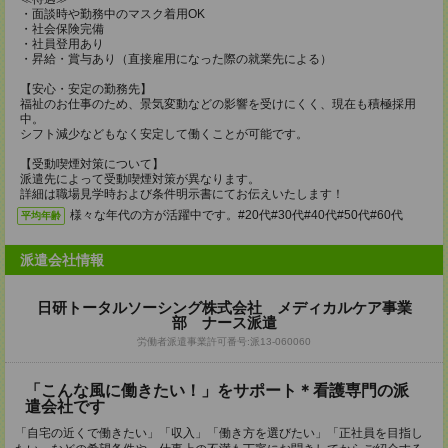
・面談時や勤務中のマスク着用OK
・社会保険完備
・社員登用あり
・昇給・賞与あり（直接雇用になった際の就業先による）
【安心・安定の勤務先】
福祉のお仕事のため、景気変動などの影響を受けにくく、現在も積極採用
中。
シフト減少などもなく安定して働くことが可能です。
【受動喫煙対策について】
派遣先によって受動喫煙対策が異なります。
詳細は職場見学時および条件明示書にてお伝えいたします！
様々な年代の方が活躍中です。#20代#30代#40代#50代#60代
平均年齢
派遣会社情報
日研トータルソーシング株式会社 メディカルケア事業
部 ナース派遣
労働者派遣事業許可番号:派13-060060
「こんな風に働きたい！」をサポート＊看護専門の派
遣会社です
「自宅の近くで働きたい」「収入」「働き方を選びたい」「正社員を目指し