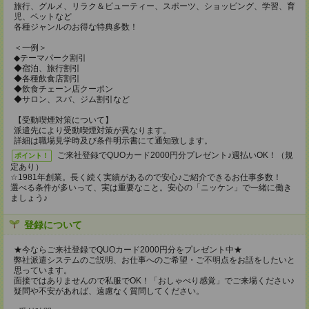
旅行、グルメ、リラク＆ビューティー、スポーツ、ショッピング、学習、育
児、ペットなど
各種ジャンルのお得な特典多数！
＜一例＞
◆テーマパーク割引
◆宿泊、旅行割引
◆各種飲食店割引
◆飲食チェーン店クーポン
◆サロン、スパ、ジム割引など
【受動喫煙対策について】
派遣先により受動喫煙対策が異なります。
詳細は職場見学時及び条件明示書にて通知致します。
ご来社登録でQUOカード2000円分プレゼント♪週払いOK！（規
ポイント！
定あり）
☆1981年創業。長く続く実績があるので安心♪ご紹介できるお仕事多数！
選べる条件が多いって、実は重要なこと。安心の「ニッケン」で一緒に働き
ましょう♪
登録について
★今ならご来社登録でQUOカード2000円分をプレゼント中★
弊社派遣システムのご説明、お仕事へのご希望・ご不明点をお話をしたいと
思っています。
面接ではありませんので私服でOK！「おしゃべり感覚」でご来場ください♪
疑問や不安があれば、遠慮なく質問してください。