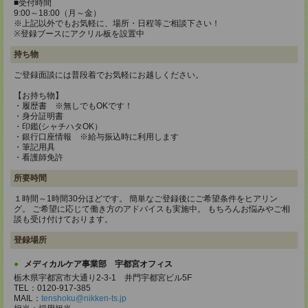
■受付時間
9:00～18:00（月～金）
※上記以外でもお気軽に、場所・日程等ご相談下さい！
※登録ブースにアクリル板を設置中
持ち物
ご登録面談には普段着でお気軽にお越しください。
【お持ち物】
・履歴書 ※無しでもOKです！
・身分証明書
・印鑑(シャチハタOK）
・銀行口座情報 ※給与振込時に利用します
・筆記用具
・看護師免許
所要時間
１時間～1時間30分ほどです。 簡単なご登録後にご希望条件をヒアリン
グ。 ご希望に応じて働き方のアドバイスも実施中。 もちろんお悩みやご相
談も受け付けております。
登録場所
メディカルケア事業部 宇都宮オフィス
栃木県宇都宮市大通り2-3-1 井門宇都宮ビル5F
TEL：0120-917-385
MAIL：
tenshoku@nikken-ts.jp