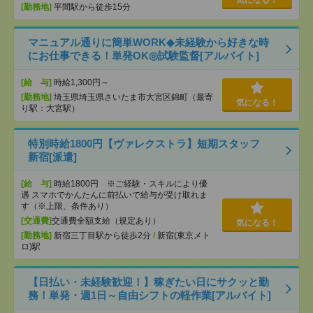
気になる！
[勤務地]
平間駅から徒歩15分
マニュアル通りに簡単WORK◆未経験から好きな時
にお仕事できる！単発OK◎試験監督[アルバイト]
[給 与]
時給1,300円～
[勤務地]
埼玉県埼玉県さいたま市大宮区錦町（最寄
気になる！
り駅：大宮駅）
特別時給1800円【ヴァレクストラ】短期スタッフ
新宿[派遣]
[給 与]
時給1800円 ※ご経験・スキルにより優
遇 スマホでかんたんに前払いで給与が受け取れま
す（※上限、条件あり）
[交通費]
交通費全額支給（規定あり）
気になる！
[勤務地]
新宿三丁目駅から徒歩2分
/
新宿(東京メト
ロ)駅
【日払い・未経験歓迎！】稼ぎたい日にサクッと勤
務！単発・週1日～自由シフトの軽作業[アルバイト]