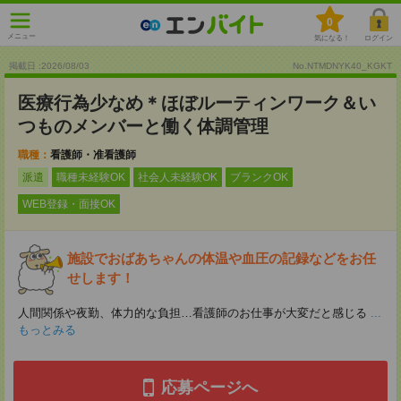
0
メニュー
気になる！
ログイン
掲載日 :2026
/
08
/
03
No.NTMDNYK40_KGKT
医療行為少なめ＊ほぼルーティンワーク＆い
つものメンバーと働く体調管理
職種：
看護師・准看護師
派遣
職種未経験OK
社会人未経験OK
ブランクOK
WEB登録・面接OK
施設でおばあちゃんの体温や血圧の記録などをお任
せします！
人間関係や夜勤、体力的な負担…看護師のお仕事が大変だと感じる
...
もっとみる
応募ページへ