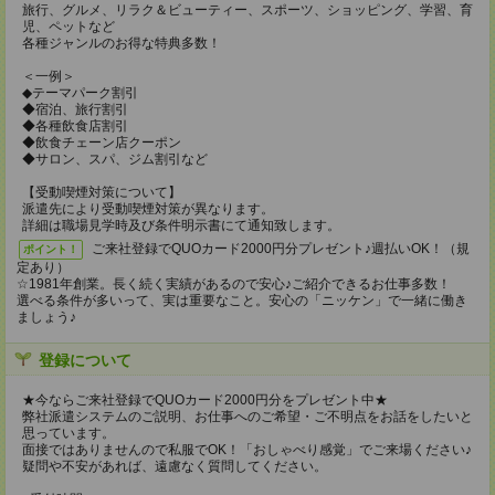
旅行、グルメ、リラク＆ビューティー、スポーツ、ショッピング、学習、育
児、ペットなど
各種ジャンルのお得な特典多数！
＜一例＞
◆テーマパーク割引
◆宿泊、旅行割引
◆各種飲食店割引
◆飲食チェーン店クーポン
◆サロン、スパ、ジム割引など
【受動喫煙対策について】
派遣先により受動喫煙対策が異なります。
詳細は職場見学時及び条件明示書にて通知致します。
ご来社登録でQUOカード2000円分プレゼント♪週払いOK！（規
ポイント！
定あり）
☆1981年創業。長く続く実績があるので安心♪ご紹介できるお仕事多数！
選べる条件が多いって、実は重要なこと。安心の「ニッケン」で一緒に働き
ましょう♪
登録について
★今ならご来社登録でQUOカード2000円分をプレゼント中★
弊社派遣システムのご説明、お仕事へのご希望・ご不明点をお話をしたいと
思っています。
面接ではありませんので私服でOK！「おしゃべり感覚」でご来場ください♪
疑問や不安があれば、遠慮なく質問してください。