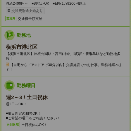
時給2400円～ ■週払いOK ■日収1万9200円以上
交通費別途支給あり
交通費全額支給
交通費
勤務地
横浜市港北区
【横浜市港北区】岸根公園駅・高田(神奈川県)駅・新綱島駅など勤務地多
数！
【自宅からドアtoドアで30分以内】介護施設でのお仕事。勤務地選べま
す！
勤務曜日
週2～3 / 土日祝休
週2日～OK！
■曜日固定の相談OK！
■ご希望の曜日をご相談ください！
土日祝休みOK！
休日休暇