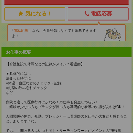
気になる！
電話応募
電話応募
なら、会員登録しなくても応募できます
よ！
お仕事の概要
【介護施設で体調などの記録がメイン＊看護師】
▼具体的には…
決まった時間に
○体温、血圧などのチェック・記録
○お薬の飲み忘れチェック
など
病院と違って医療行為は少なめ！力仕事も発生しづらい！
ご経験が少ない方もブランクが長い方も基礎的な看護の知識があればOK！
人間関係や体力、夜勤、プレッシャー…看護師のお仕事が大変だと感じるこ
と、ありますよね。
でも、「関わる人はいつも同じ・ルーティンワークがメイン」の”施設看