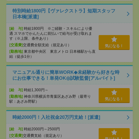
特別時給1800円【ヴァレクストラ】短期スタッフ
日本橋[派遣]
[給 与]
時給1800円 ※ご経験・スキルにより優
遇 スマホでかんたんに前払いで給与が受け取れま
す（※上限、条件あり）
[交通費]
交通費全額支給（規定あり）
気になる！
[勤務地]
東京都中央区 東京メトロ 日本橋駅から直
結（徒歩1分）
マニュアル通りに簡単WORK◆未経験から好きな時
にお仕事できる！単発OK◎試験監督[アルバイト]
[給 与]
時給1,300円～
[勤務地]
神奈川県横浜市青葉区あざみ野（最寄り
気になる！
駅：あざみ野駅）
時給2000円！入社祝金20万円支給！[派遣]
[給 与]
時給2000円～2500円
[交通費]
交通費支給（規定あり）