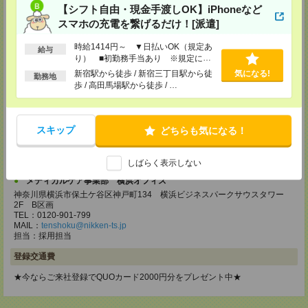
【シフト自由・現金手渡しOK】iPhoneなど
MAIL：
tenshoku@nikken-ts.jp
担当：採用担当
スマホの充電を繋げるだけ！[派遣]
メディカルケア事業部 立川事業部
時給1414円～ ▼日払いOK（規定あ
給与
東京都立川市錦町1-12-14
り） ■初勤務手当あり ※規定によ
TEL：0120-934-200
る
新宿駅から徒歩 / 新宿三丁目駅から徒
気になる!
MAIL：
tenshoku@nikken-ts.jp
勤務地
担当：採用担当
歩 / 高田馬場駅から徒歩 / …
メディカルケア事業部 町田オフィス
東京都町田市森野1-7-23 大樹生命町田ビル6F
スキップ
どちらも気になる！
TEL：0120-453-285
MAIL：
tenshoku@nikken-ts.jp
担当：採用担当
しばらく表示しない
メディカルケア事業部 横浜オフィス
神奈川県横浜市保土ケ谷区神戸町134 横浜ビジネスパークサウスタワー
2F B区画
TEL：0120-901-799
MAIL：
tenshoku@nikken-ts.jp
担当：採用担当
登録交通費
★今ならご来社登録でQUOカード2000円分をプレゼント中★