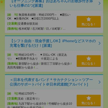
【オープニング募集】おばあちゃんのお散歩付き添
いも仕事の1つ[派遣]
[給 与]
無資格未経験：時給1500円～ ■週払い
OK ■扶養内OK ■日収1万2000円以上
[交通費]
交通費全額支給
気になる！
[勤務地]
桜木町駅
/
石川町駅
/
日ノ出町駅
/
…
【シフト自由・現金手渡しOK】iPhoneなどスマホの
充電を繋げるだけ！[派遣]
[給 与]
時給1414円～ ▼日払いOK（規定あ
り） ■初勤務手当あり ※規定による
[勤務地]
新宿駅から徒歩
/
新宿三丁目駅から徒歩
/
気になる！
高田馬場駅から徒歩
/
…
＜日本を代表するバンド＊サカナクション＞ツアー
公演のサポートバイト＠日本武道館[アルバイト]
[給 与]
時給1250円～
[交通費]
支給（規定有り）
気になる！
[勤務地]
九段下駅から徒歩5分
/
竹橋駅から徒歩10
分
/
神保町駅から徒歩15分
/
…