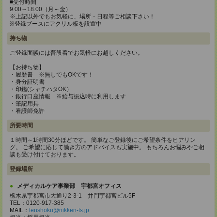
■受付時間
9:00～18:00（月～金）
※上記以外でもお気軽に、場所・日程等ご相談下さい！
※登録ブースにアクリル板を設置中
持ち物
ご登録面談には普段着でお気軽にお越しください。
【お持ち物】
・履歴書 ※無しでもOKです！
・身分証明書
・印鑑(シャチハタOK）
・銀行口座情報 ※給与振込時に利用します
・筆記用具
・看護師免許
所要時間
１時間～1時間30分ほどです。 簡単なご登録後にご希望条件をヒアリン
グ。 ご希望に応じて働き方のアドバイスも実施中。 もちろんお悩みやご相
談も受け付けております。
登録場所
メディカルケア事業部 宇都宮オフィス
栃木県宇都宮市大通り2-3-1 井門宇都宮ビル5F
TEL：0120-917-385
MAIL：
tenshoku@nikken-ts.jp