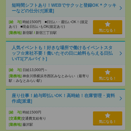
短時間シフトあり！WEBでサクッと登録OK＊クッキ
ーなどの仕分け[派遣]
[給 与]
時給1500円 ■日払い・週払いOK！(規定
あり) ■現金日払いもOK(規定あり)
気になる！
[勤務地]
新宿駅
/
新宿三丁目駅
人気イベントも！好きな場所で働けるイベントスタ
ッフ☆来社不要！働いたその日に給料もらえる日払
い/T1[アルバイト]
[給 与]
日給13,000円～
[勤務地]
神奈川県横浜市西区みなとみらい（最寄り
気になる！
駅：みなとみらい駅）
座り仕事！給与即払いOK！高時給！在庫管理・資料
作成[派遣]
[給 与]
時給1500円
[交通費]
交通費支給有り
気になる！
[勤務地]
藤沢駅