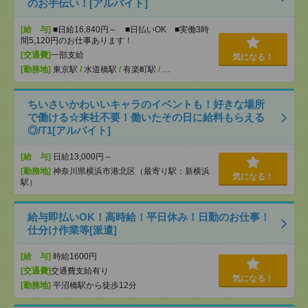
のお手伝い！[アルバイト]
[給 与]
■日給16,840円～ ■日払いOK ■実働3時
間5,120円のお仕事あります！
[交通費]
一部支給
気になる！
[勤務地]
東京駅
/
水道橋駅
/
有楽町駅
/
…
ちいさいかわいいキャラのイベントも！好きな場所
で働ける☆来社不要！働いたその日に給料もらえる
◎/T1[アルバイト]
[給 与]
日給13,000円～
[勤務地]
神奈川県横浜市港北区（最寄り駅：新横浜
気になる！
駅）
給与即払いOK！高時給！平日休み！日勤のお仕事！
仕分け作業等[派遣]
[給 与]
時給1600円
[交通費]
交通費支給有り
気になる！
[勤務地]
平沼橋駅から徒歩12分