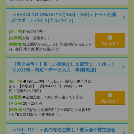
＜SEKAI NO OWARI＊8月15日・16日＞ドーム公演
のサポートバイト[アルバイト]
[給 与]
時給1250円～
[交通費]
支給（規定有り）
気になる！
[勤務地]
後楽園駅から徒歩5分
/
水道橋駅から徒歩5
分
/
春日(東京都)駅から徒歩7分
【完全在宅！】難しい業務なし＆電話なし！ゆっく
りの11時～時短＊データ入力・事務[派遣]
[給 与]
◆時給1,700円＊日払い・週払いOK＊昇給
あり♪【月収例】 ・約204,000円 （時給1,700
円 × 実働6h × 20日）
[交通費]
◆全額支給 ＊家が少し遠くても安心！
気になる！
[月収例]
20～25万円
[勤務地]
竹芝駅から徒歩2分
/
浜松町駅から徒歩4分
/
大門(東京都)駅から徒歩5分
/
…
＜1日～OK！＞あの有名企業も！展示会や株主総会