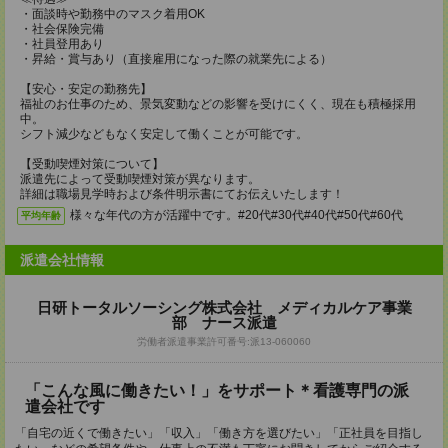
・面談時や勤務中のマスク着用OK
・社会保険完備
・社員登用あり
・昇給・賞与あり（直接雇用になった際の就業先による）
【安心・安定の勤務先】
福祉のお仕事のため、景気変動などの影響を受けにくく、現在も積極採用
中。
シフト減少などもなく安定して働くことが可能です。
【受動喫煙対策について】
派遣先によって受動喫煙対策が異なります。
詳細は職場見学時および条件明示書にてお伝えいたします！
様々な年代の方が活躍中です。#20代#30代#40代#50代#60代
平均年齢
派遣会社情報
日研トータルソーシング株式会社 メディカルケア事業
部 ナース派遣
労働者派遣事業許可番号:派13-060060
「こんな風に働きたい！」をサポート＊看護専門の派
遣会社です
「自宅の近くで働きたい」「収入」「働き方を選びたい」「正社員を目指し