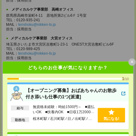
担当：採用担当
メディカルケア事業部 高崎オフィス
群馬県高崎市栄町4-11 原地所第2ビル6Ｆ 1号室
TEL：0120-935-241
MAIL：
tenshoku@nikken-ts.jp
担当：採用担当
メディカルケア事業部 大宮オフィス
埼玉県さいたま市大宮区吉敷町1-23-1 ONEST大宮吉敷町ビル6F
TEL：0120-989-425
MAIL：
tenshoku@nikken-ts.jp
担当：採用担当
×
どちらのお仕事が気になりますか？
メディカルケア事業部 千葉オフィス
千葉県千葉市中央区富士見2-15-11 IMI千葉富士見ビル6F
TEL：0120-998-758
1
/10
MAIL：
tenshoku@nikken-ts.jp
担当：採用担当
【オープニング募集】おばあちゃんのお散歩
メディカルケア事業部 柏オフィス
付き添いも仕事の1つ[派遣]
千葉県柏市末広町5-19 第12関口ビル7F 705号室
TEL：0120-935-218
無資格未経験：時給1500円～ ■週払
給与
MAIL：
tenshoku@nikken-ts.jp
いOK ■扶養内OK ■日収1万2000円
担当：採用担当
以上
桜木町駅 / 石川町駅 / 日ノ出町駅 / …
気になる!
勤務地
メディカルケア事業部 新宿オフィス
東京都新宿区新宿2-3-10 新宿御苑ビル6階
TEL：0120-457-235