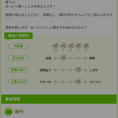
護”なら
ゆったり働くことが出来るんです！
医療行為もほとんどなく、残業なし・週2日OKだからムリなく続けられます
＾＾
資格を眠らせず、ゆったりとした働き方を始めませんか？
職場の雰囲気
年齢層
20代
30
40
50
60
男女比率
女性
男性
職場の様子
活気あり
しずか
仕事の仕方
テキパキ
コツコツ
募集情報
給与