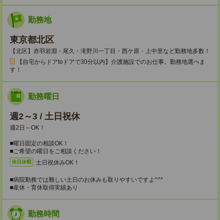
勤務地
東京都北区
【北区】赤羽岩淵・尾久・滝野川一丁目・西ケ原・上中里など勤務地多数！
【自宅からドアtoドアで30分以内】介護施設でのお仕事。勤務地選べま
す！
勤務曜日
週2～3 / 土日祝休
週2日～OK！
■曜日固定の相談OK！
■ご希望の曜日をご相談ください！
土日祝休みOK！
休日休暇
■病院勤務では難しい土日のお休みも取りやすいですよ^^*
■産休・育休取得実績あり
勤務時間