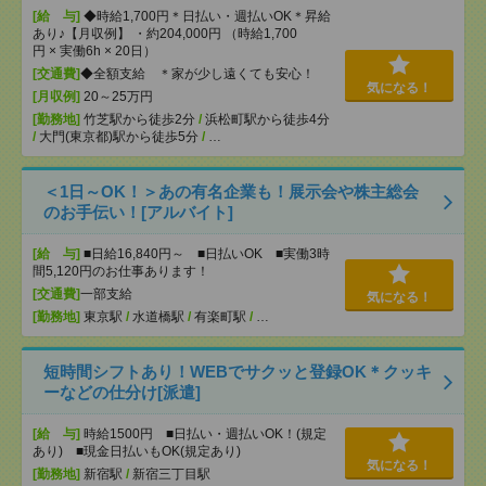
[給 与]
◆時給1,700円＊日払い・週払いOK＊昇給
あり♪【月収例】 ・約204,000円 （時給1,700
円 × 実働6h × 20日）
[交通費]
◆全額支給 ＊家が少し遠くても安心！
気になる！
[月収例]
20～25万円
[勤務地]
竹芝駅から徒歩2分
/
浜松町駅から徒歩4分
/
大門(東京都)駅から徒歩5分
/
…
＜1日～OK！＞あの有名企業も！展示会や株主総会
のお手伝い！[アルバイト]
[給 与]
■日給16,840円～ ■日払いOK ■実働3時
間5,120円のお仕事あります！
[交通費]
一部支給
気になる！
[勤務地]
東京駅
/
水道橋駅
/
有楽町駅
/
…
短時間シフトあり！WEBでサクッと登録OK＊クッキ
ーなどの仕分け[派遣]
[給 与]
時給1500円 ■日払い・週払いOK！(規定
あり) ■現金日払いもOK(規定あり)
気になる！
[勤務地]
新宿駅
/
新宿三丁目駅