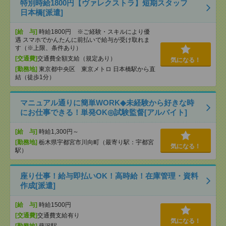
特別時給1800円【ヴァレクストラ】短期スタッフ
日本橋[派遣]
[給 与]
時給1800円 ※ご経験・スキルにより優
遇 スマホでかんたんに前払いで給与が受け取れま
す（※上限、条件あり）
[交通費]
交通費全額支給（規定あり）
気になる！
[勤務地]
東京都中央区 東京メトロ 日本橋駅から直
結（徒歩1分）
マニュアル通りに簡単WORK◆未経験から好きな時
にお仕事できる！単発OK◎試験監督[アルバイト]
[給 与]
時給1,300円～
[勤務地]
栃木県宇都宮市川向町（最寄り駅：宇都宮
気になる！
駅）
座り仕事！給与即払いOK！高時給！在庫管理・資料
作成[派遣]
[給 与]
時給1500円
[交通費]
交通費支給有り
気になる！