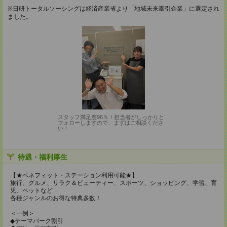
※日研トータルソーシングは経済産業省より「地域未来牽引企業」に選定され
ました。
スタッフ満足度96％！担当者がしっかりと
フォローしますので、まずはご相談くださ
い！
待遇・福利厚生
【★ベネフィット・ステーション利用可能★】
旅行、グルメ、リラク＆ビューティー、スポーツ、ショッピング、学習、育
児、ペットなど
各種ジャンルのお得な特典多数！
＜一例＞
◆テーマパーク割引