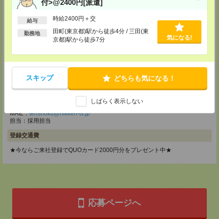
付>@2400円[派遣]
MAIL：
tenshoku@nikken-ts.jp
担当：採用担当
時給2400円＋交
給与
メディカルケア事業部 町田オフィス
田町(東京都)駅から徒歩4分 / 三田(東
勤務地
気になる!
東京都町田市森野1-7-23 大樹生命町田ビル6F
京都)駅から徒歩7分
TEL：0120-453-285
MAIL：
tenshoku@nikken-ts.jp
担当：採用担当
スキップ
どちらも気になる！
メディカルケア事業部 横浜オフィス
神奈川県横浜市保土ケ谷区神戸町134 横浜ビジネスパークサウスタワー
2F B区画
しばらく表示しない
TEL：0120-901-799
MAIL：
tenshoku@nikken-ts.jp
担当：採用担当
登録交通費
★今ならご来社登録でQUOカード2000円分をプレゼント中★
応募ページへ