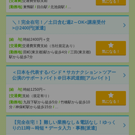
[交通費]
交通費全額支給
気になる！
[勤務地]
巣鴨駅
/
目白駅
/
北池袋駅
/
…
＼！完全在宅！／土日含む週2～OK<講座受付
>@2400円[派遣]
[給 与]
時給2400円＋交
[交通費]
交通費実費支給（当社規定あり）
気になる！
[勤務地]
田町(東京都)駅から徒歩4分
/
三田(東京都)
駅から徒歩7分
＜日本を代表するバンド＊サカナクション＞ツアー
公演のサポートバイト＠日本武道館[アルバイト]
[給 与]
時給1250円～
[交通費]
支給（規定有り）
気になる！
[勤務地]
九段下駅から徒歩5分
/
竹橋駅から徒歩10
分
/
神保町駅から徒歩15分
/
…
【完全在宅！】難しい業務なし＆電話なし！ゆっく
りの11時～時短＊データ入力・事務[派遣]