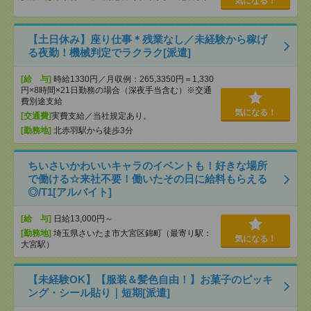
気になる！
【土日休み】座り仕事＊残業なし／未経験から稼げ
る夜勤！機械判定でラクラク[派遣]
[給 与]
時給1330円／月収例：265,3350円＝1,330
円×8時間×21日勤務の場合（深夜手当含む）※交通
費別途支給
気になる！
[交通費]
実費支給／当社規定あり。
[勤務地]
北赤羽駅から徒歩3分
ちいさいかわいいキャラのイベントも！好きな場所
で働ける☆来社不要！働いたその日に給料もらえる
◎/T1[アルバイト]
[給 与]
日給13,000円～
[勤務地]
埼玉県さいたま市大宮区錦町（最寄り駅：
気になる！
大宮駅）
【未経験OK】【服装＆髪色自由！】お菓子のピッキ
ング・シール貼り｜短期[派遣]