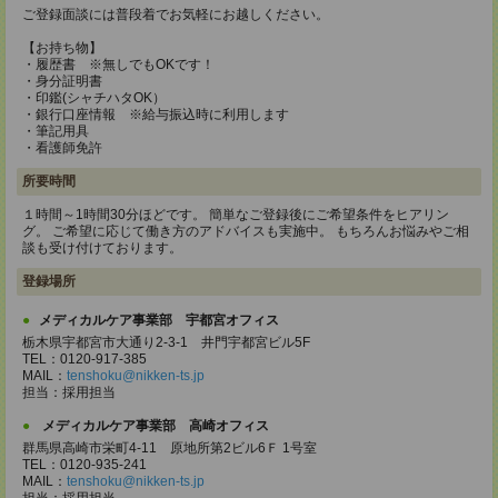
ご登録面談には普段着でお気軽にお越しください。
【お持ち物】
・履歴書 ※無しでもOKです！
・身分証明書
・印鑑(シャチハタOK）
・銀行口座情報 ※給与振込時に利用します
・筆記用具
・看護師免許
所要時間
１時間～1時間30分ほどです。 簡単なご登録後にご希望条件をヒアリン
グ。 ご希望に応じて働き方のアドバイスも実施中。 もちろんお悩みやご相
談も受け付けております。
登録場所
メディカルケア事業部 宇都宮オフィス
栃木県宇都宮市大通り2-3-1 井門宇都宮ビル5F
TEL：0120-917-385
MAIL：
tenshoku@nikken-ts.jp
担当：採用担当
メディカルケア事業部 高崎オフィス
群馬県高崎市栄町4-11 原地所第2ビル6Ｆ 1号室
TEL：0120-935-241
MAIL：
tenshoku@nikken-ts.jp