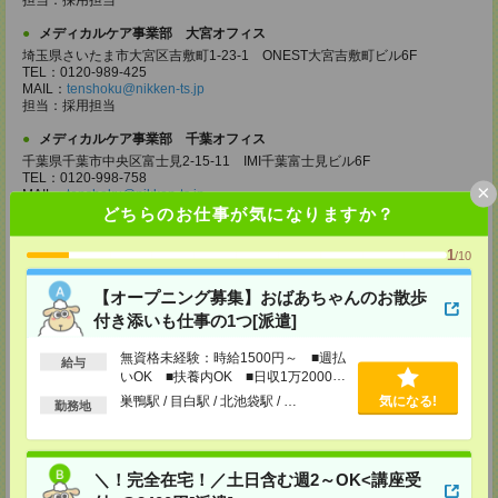
担当：採用担当
メディカルケア事業部 大宮オフィス
埼玉県さいたま市大宮区吉敷町1-23-1 ONEST大宮吉敷町ビル6F
TEL：0120-989-425
MAIL：
tenshoku@nikken-ts.jp
担当：採用担当
メディカルケア事業部 千葉オフィス
千葉県千葉市中央区富士見2-15-11 IMI千葉富士見ビル6F
TEL：0120-998-758
×
MAIL：
tenshoku@nikken-ts.jp
担当：採用担当
どちらのお仕事が気になりますか？
メディカルケア事業部 柏オフィス
1
/10
千葉県柏市末広町5-19 第12関口ビル7F 705号室
TEL：0120-935-218
【オープニング募集】おばあちゃんのお散歩
MAIL：
tenshoku@nikken-ts.jp
担当：採用担当
付き添いも仕事の1つ[派遣]
メディカルケア事業部 新宿オフィス
無資格未経験：時給1500円～ ■週払
給与
東京都新宿区新宿2-3-10 新宿御苑ビル6階
いOK ■扶養内OK ■日収1万2000円
TEL：0120-457-235
以上
巣鴨駅 / 目白駅 / 北池袋駅 / …
気になる!
MAIL：
勤務地
tenshoku@nikken-ts.jp
担当：採用担当
メディカルケア事業部 立川事業部
＼！完全在宅！／土日含む週2～OK<講座受
東京都立川市錦町1-12-14
TEL：0120-934-200