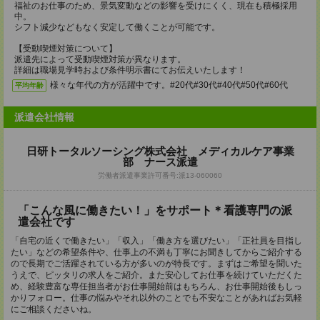
福祉のお仕事のため、景気変動などの影響を受けにくく、現在も積極採用
中。
シフト減少などもなく安定して働くことが可能です。
【受動喫煙対策について】
派遣先によって受動喫煙対策が異なります。
詳細は職場見学時および条件明示書にてお伝えいたします！
様々な年代の方が活躍中です。#20代#30代#40代#50代#60代
平均年齢
派遣会社情報
日研トータルソーシング株式会社 メディカルケア事業
部 ナース派遣
労働者派遣事業許可番号:派13-060060
「こんな風に働きたい！」をサポート＊看護専門の派
遣会社です
「自宅の近くで働きたい」「収入」「働き方を選びたい」「正社員を目指し
たい」などの希望条件や、仕事上の不満も丁寧にお聞きしてからご紹介する
ので長期でご活躍されている方が多いのが特長です。まずはご希望を聞いた
うえで、ピッタリの求人をご紹介。また安心してお仕事を続けていただくた
め、経験豊富な専任担当者がお仕事開始前はもちろん、お仕事開始後もしっ
かりフォロー。仕事の悩みやそれ以外のことでも不安なことがあればお気軽
にご相談くださいね。