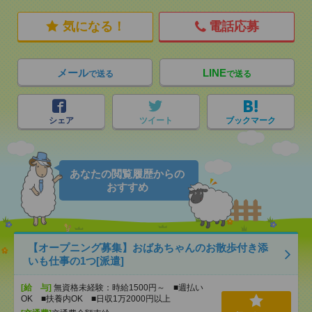
気になる！
電話応募
メール
LINE
で送る
で送る
シェア
ツイート
ブックマーク
あなたの閲覧履歴からの
おすすめ
【オープニング募集】おばあちゃんのお散歩付き添
いも仕事の1つ[派遣]
[給 与]
無資格未経験：時給1500円～ ■週払い
OK ■扶養内OK ■日収1万2000円以上