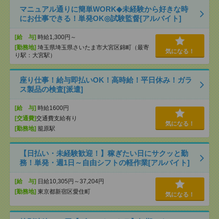
マニュアル通りに簡単WORK◆未経験から好きな時
にお仕事できる！単発OK◎試験監督[アルバイト]
[給 与]
時給1,300円～
[勤務地]
埼玉県埼玉県さいたま市大宮区錦町（最寄
気になる！
り駅：大宮駅）
座り仕事！給与即払いOK！高時給！平日休み！ガラ
ス製品の検査[派遣]
[給 与]
時給1600円
[交通費]
交通費支給有り
気になる！
[勤務地]
籠原駅
【日払い・未経験歓迎！】稼ぎたい日にサクッと勤
務！単発・週1日～自由シフトの軽作業[アルバイト]
[給 与]
日給10,305円～37,204円
[勤務地]
東京都新宿区愛住町
気になる！