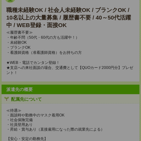
職種未経験OK / 社会人未経験OK / ブランクOK /
10名以上の大量募集 / 履歴書不要 / 40～50代活躍
中 / WEB登録・面接OK
≪履歴書不要≫
・年齢不問（50代・60代の方も活躍中！）
・未経験OK
・ブランクOK
・看護師資格（准看護師資格）をお持ちの方
★WEB・電話でカンタン登録！
★支店への来社面談の場合、交通費として【QUOカード2000円分】プレゼ
ント！
派遣先の概要
配属先について
≪待遇≫
・面談時や勤務中のマスク着用OK
・社会保険完備
・社員登用あり
・昇給・賞与あり（直接雇用になった際の就業先による）
【安心・安定の勤務先】