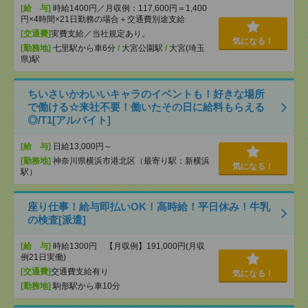
[給 与]
時給1400円／月収例：117,600円＝1,400
円×4時間×21日勤務の場合＋交通費別途支給
[交通費]
実費支給／当社規定あり。
気になる！
[勤務地]
七里駅から車6分
/
大宮公園駅
/
大宮(埼玉
県)駅
ちいさいかわいいキャラのイベントも！好きな場所
で働ける☆来社不要！働いたその日に給料もらえる
◎/T1[アルバイト]
[給 与]
日給13,000円～
[勤務地]
神奈川県横浜市港北区（最寄り駅：新横浜
気になる！
駅）
座り仕事！給与即払いOK！高時給！平日休み！牛乳
の検査[派遣]
[給 与]
時給1300円 【月収例】191,000円(月収
例21日実働)
[交通費]
交通費支給有り
気になる！
[勤務地]
駒形駅から車10分