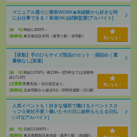
マニュアル通りに簡単WORK◆未経験から好きな時
にお仕事できる！単発OK◎試験監督[アルバイト]
[給 与]
時給1,300円～
[勤務地]
東京都北区赤羽（最寄り駅：赤羽駅）
気になる！
【夜勤】手のひらサイズ部品のセット・袋詰め｜重
量物なし[派遣]
[給 与]
時給1370円／夜22時～翌5時までは深夜時
給1713円
[交通費]
実費支給／当社規定あり。
気になる！
[勤務地]
北赤羽駅から徒歩5分
/
浮間舟渡駅
/
川口駅
人気イベントも！好きな場所で働けるイベントスタ
ッフ☆来社不要！働いたその日に給料もらえる日払
い/T1[アルバイト]
[給 与]
日給13,000円～
[勤務地]
東京都豊島区南池袋（最寄り駅：池袋駅）