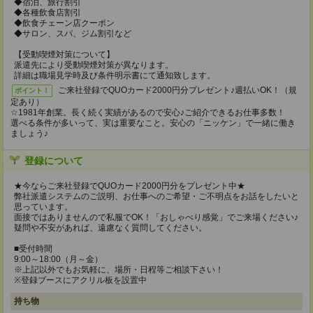
◆宿泊、旅行割引
◆各種飲食店割引
◆飲食チェーン店クーポン
◆サロン、スパ、ジム割引など
【受動喫煙対策について】
派遣先により受動喫煙対策が異なります。
詳細は職場見学時及び条件明示書にて通知致します。
ご来社登録でQUOカード2000円分プレゼント♪週払いOK！（規
ポイント！
定あり）
☆1981年創業。長く続く実績があるので安心♪ご紹介できるお仕事多数！
選べる条件が多いって、実は重要なこと。安心の「ニッケン」で一緒に働き
ましょう♪
登録について
★今ならご来社登録でQUOカード2000円分をプレゼント中★
弊社派遣システムのご説明、お仕事へのご希望・ご不明点をお話をしたいと
思っています。
面接ではありませんので私服でOK！「おしゃべり感覚」でご来場ください♪
疑問や不安があれば、遠慮なく質問してください。
■受付時間
9:00～18:00（月～金）
※上記以外でもお気軽に、場所・日程等ご相談下さい！
※登録ブースにアクリル板を設置中
持ち物