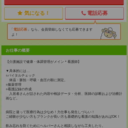
気になる！
電話応募
電話応募
なら、会員登録しなくても応募できます
よ！
お仕事の概要
【介護施設で健康・体調管理がメイン＊看護師】
▼具体的には…
○バイタルチェック
体温・脈拍・呼吸・血圧の順に測定。
○服薬管理
○看護記録の作成
入居者さんが話された内容や検診データ・分析、医師の診断および治療計
画など。
病院と違って医療行為は少なめ！力仕事も発生しづらい！
ご経験が少ない方もブランクが長い方も基礎的な看護の知識があればOK！
飲み忘れを防ぐためにヘルパーさんと相談しながら工夫したり。