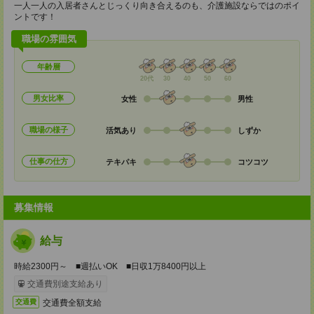
一人一人の入居者さんとじっくり向き合えるのも、介護施設ならではのポイ
ントです！
職場の雰囲気
年齢層
20代
30
40
50
60
男女比率
女性
男性
職場の様子
活気あり
しずか
仕事の仕方
テキパキ
コツコツ
募集情報
給与
時給2300円～ ■週払いOK ■日収1万8400円以上
交通費別途支給あり
交通費全額支給
交通費