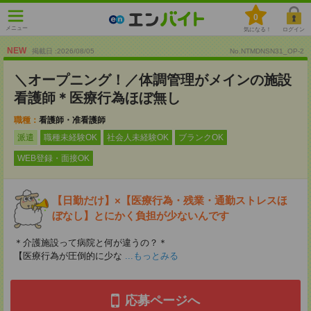
0
メニュー
気になる！
ログイン
NEW
掲載日 :2026
/
08
/
05
No.NTMDNSN31_OP-2
＼オープニング！／体調管理がメインの施設
看護師＊医療行為ほぼ無し
職種：
看護師・准看護師
派遣
職種未経験OK
社会人未経験OK
ブランクOK
WEB登録・面接OK
【日勤だけ】×【医療行為・残業・通勤ストレスほ
ぼなし】とにかく負担が少ないんです
＊介護施設って病院と何が違うの？＊
【医療行為が圧倒的に少な
...もっとみる
応募ページへ