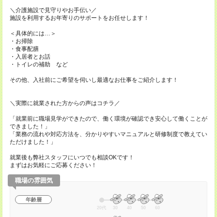
＼介護施設で見守りやお手伝い／
施設を利用するお年寄りのサポートをお任せします！
＜具体的には…＞
・お掃除
・食事配膳
・入居者とお話
・トイレの補助 など
その他、入社前にご希望を伺いし最適なお仕事をご紹介します！
＼実際に就業された方からの声はコチラ／
「就業前に職場見学ができたので、働く環境が確認でき安心して働くことが
できました！」
「業務の流れや対応方法を、分かりやすいマニュアルと研修制度で教えてい
ただけました！」
就業後も弊社スタッフにいつでも相談OKです！
まずはお気軽にご応募ください！
職場の雰囲気
年齢層
20代
30
40
50
60