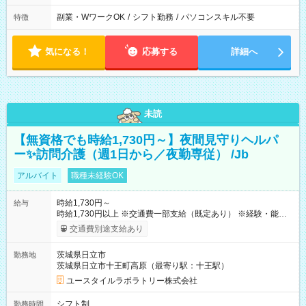
副業・WワークOK
/
シフト勤務
/
パソコンスキル不要
特徴
気になる！
応募する
詳細へ
未読
【無資格でも時給1,730円～】夜間見守りヘルパ
ー✨訪問介護（週1日から／夜勤専従） /Jb
アルバイト
職種未経験OK
時給1,730円～
給与
時給1,730円以上 ※交通費一部支給（既定あり） ※経験・能力を
考慮して決定します 【収入例】 週1回勤務の場合：1,730円×8時
交通費別途支給あり
間×4回=5万5,360円 週3回勤務の場合：1,730円×8時間×12回
=16万6,080円 【試用期間】試用期間あり 試用期間の長さ：2ヶ
茨城県日立市
勤務地
月 ※ 雇用形態と給与に、本採用時と異なる部分があります。 雇
茨城県日立市十王町高原（最寄り駅：十王駅）
用形態：本採用時と同じです。 給与：時給 1,510円以上
ユースタイルラボラトリー株式会社
シフト制
勤務時間