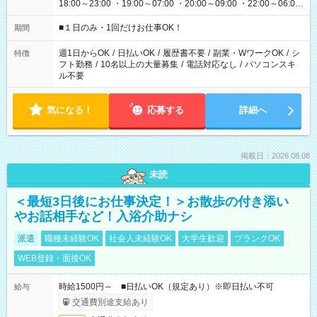
18:00～23:00 ・19:00～07:00 ・20:00～09:00 ・22:00～06:00
etc ★最短で3時間で5,120円のお仕事から 15時間で2万円近く稼
げるお仕事も！ ご希望のお時間に合わせてご紹介！ ※シフトは
■１日のみ・1回だけお仕事OK！
期間
現場によって異なります。 ※勿論、休憩時間はあるのでご安心
ください！
週1日からOK
/
日払いOK
/
履歴書不要
/
副業・WワークOK
/
シ
特徴
フト勤務
/
10名以上の大量募集
/
電話対応なし
/
パソコンスキ
ル不要
気になる！
応募する
詳細へ
掲載日：2026.08.08
未読
＜最短3日後にお仕事決定！＞お散歩の付き添い
やお話相手など！入浴介助ナシ
派遣
職種未経験OK
社会人未経験OK
大学生歓迎
ブランクOK
WEB登録・面接OK
時給1500円～ ■日払いOK（規定あり）※即日払い不可
給与
交通費別途支給あり