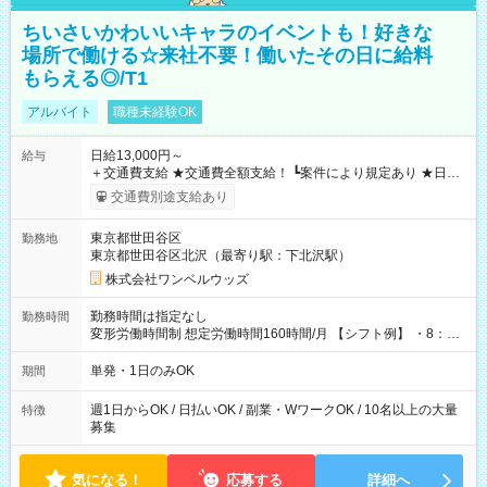
ちいさいかわいいキャラのイベントも！好きな
場所で働ける☆来社不要！働いたその日に給料
もらえる◎/T1
アルバイト
職種未経験OK
日給13,000円～
給与
＋交通費支給 ★交通費全額支給！ ┗案件により規定あり ★日払
いOK！（規定あり） ┗働いたその日に現金GET♪ お仕事後はコ
交通費別途支給あり
ンビニATMから 日払い分を引き落とせます！ 【試用期間】試
用期間なし
東京都世田谷区
勤務地
東京都世田谷区北沢（最寄り駅：下北沢駅）
株式会社ワンベルウッズ
勤務時間は指定なし
勤務時間
変形労働時間制 想定労働時間160時間/月 【シフト例】 ・8：00
～21：00
単発・1日のみOK
期間
週1日からOK / 日払いOK / 副業・WワークOK / 10名以上の大量
特徴
募集
気になる！
応募する
詳細へ