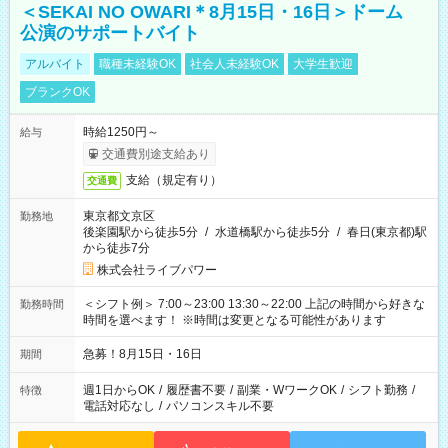
＜SEKAI NO OWARI＊8月15日・16日＞ドーム
公演のサポートバイト
アルバイト
職種未経験OK
社会人未経験OK
大学生歓迎
ブランクOK
時給1250円～
給与
交通費別途支給あり
支給（規定有り）
交通費
東京都文京区
勤務地
後楽園駅から徒歩5分
/
水道橋駅から徒歩5分
/
春日(東京都)駅
から徒歩7分
株式会社ライブパワー
＜シフト例＞ 7:00～23:00 13:30～22:00 上記の時間から好きな
勤務時間
時間を選べます！ ※時間は変更となる可能性があります
急募！8月15日・16日
期間
週1日からOK
/
履歴書不要
/
副業・WワークOK
/
シフト勤務
/
特徴
電話対応なし
/
パソコンスキル不要