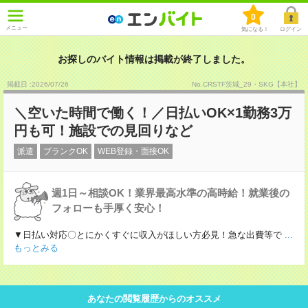
0
メニュー
気になる！
ログイン
お探しのバイト情報は掲載が終了しました。
掲載日 :2026
/
07
/
26
No.CRSTF茨城_29・SKG【本社】
＼空いた時間で働く！／日払いOK×1勤務3万
円も可！施設での見回りなど
派遣
ブランクOK
WEB登録・面接OK
週1日～相談OK！業界最高水準の高時給！就業後の
フォローも手厚く安心！
▼日払い対応〇とにかくすぐに収入がほしい方必見！急な出費等で
...
もっとみる
あなたの閲覧履歴からのオススメ