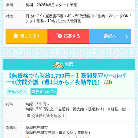
長期 2026年9月スタート予定
期間
日払いOK
/
履歴書不要
/
40～50代活躍中
/
副業・WワークOK
/
特徴
シフト勤務
/
10名以上の大量募集
気になる！
応募する
詳細へ
未読
【無資格でも時給1,730円～】夜間見守りヘルパ
ー✨訪問介護（週1日から／夜勤専従） /Jb
アルバイト
職種未経験OK
時給1,730円～
給与
時給1,730円以上 ※交通費一部支給（既定あり） ※経験・能力を
考慮して決定します 【収入例】 週1回勤務の場合：1,730円×8時
交通費別途支給あり
間×4回=5万5,360円 週3回勤務の場合：1,730円×8時間×12回
=16万6,080円 【試用期間】試用期間あり 試用期間の長さ：2ヶ
茨城県笠間市
勤務地
月 ※ 雇用形態と給与に、本採用時と異なる部分があります。 雇
茨城県笠間市笠間（最寄り駅：笠間駅）
用形態：本採用時と同じです。 給与：時給 1,510円以上