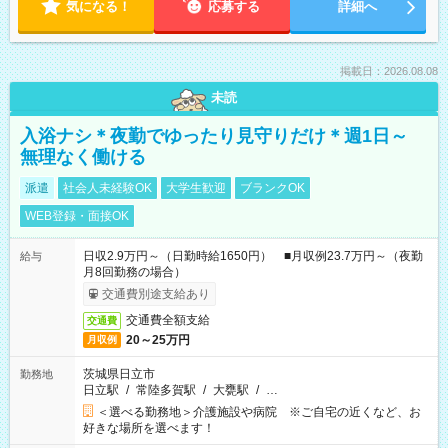
気になる！
応募する
詳細へ
掲載日：2026.08.08
未読
入浴ナシ＊夜勤でゆったり見守りだけ＊週1日～
無理なく働ける
派遣
社会人未経験OK
大学生歓迎
ブランクOK
WEB登録・面接OK
日収2.9万円～（日勤時給1650円） ■月収例23.7万円～（夜勤
給与
月8回勤務の場合）
交通費別途支給あり
交通費全額支給
交通費
20～25万円
月収例
茨城県日立市
勤務地
日立駅
/
常陸多賀駅
/
大甕駅
/
…
＜選べる勤務地＞介護施設や病院 ※ご自宅の近くなど、お
好きな場所を選べます！