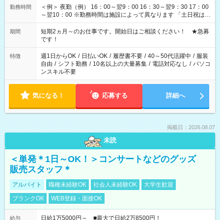
＜例＞ 夜勤（例） 16：00～翌9：00 16：30～翌9：30 17：00
勤務時間
～翌10：00 ※勤務時間は施設によって異なります 「土日祝は休
みたい」 「しっかり稼ぎたい」 「もう少し遅い時間から始めた
い」など ご希望にあったお仕事をご案内いたします。 ※未経験
短期2ヵ月～のお仕事です。開始日はご相談ください！ ★急募
期間
の方の場合は1～2ヶ月間は日中での仕事を経験いただき、 お
です！
仕事に慣れてからの夜勤になります。 ★家庭の都合でお休みが
必要な場合も遠慮なくご相談ください。
週1日からOK
/
日払いOK
/
履歴書不要
/
40～50代活躍中
/
服装
特徴
自由
/
シフト勤務
/
10名以上の大量募集
/
電話対応なし
/
パソコ
ンスキル不要
気になる！
応募する
詳細へ
掲載日：2026.08.07
未読
＜単発＊1日～OK！＞コンサートなどのグッズ
販売スタッフ＊
アルバイト
職種未経験OK
社会人未経験OK
大学生歓迎
ブランクOK
WEB登録・面接OK
日給1万5000円～ ■最大で日給2万8500円！
給与