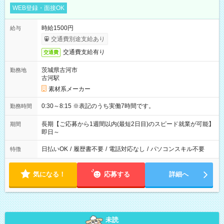
WEB登録・面接OK
時給1500円
給与
交通費別途支給あり
交通費支給有り
交通費
茨城県古河市
勤務地
古河駅
素材系メーカー
0:30～8:15 ※表記のうち実働7時間です。
勤務時間
長期【ご応募から1週間以内(最短2日目)のスピード就業が可能】
期間
即日～
日払いOK
/
履歴書不要
/
電話対応なし
/
パソコンスキル不要
特徴
気になる！
応募する
詳細へ
未読