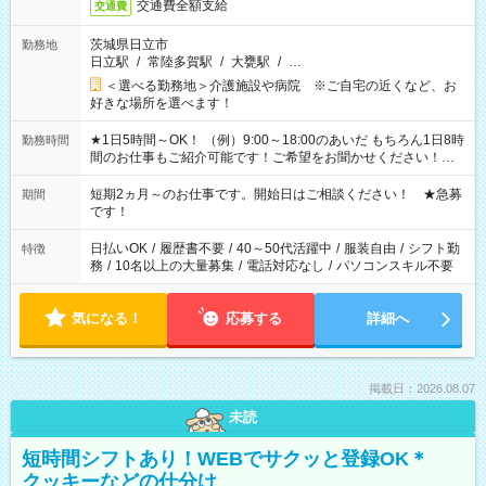
交通費全額支給
交通費
茨城県日立市
勤務地
日立駅
/
常陸多賀駅
/
大甕駅
/
…
＜選べる勤務地＞介護施設や病院 ※ご自宅の近くなど、お
好きな場所を選べます！
★1日5時間～OK！ （例）9:00～18:00のあいだ もちろん1日8時
勤務時間
間のお仕事もご紹介可能です！ご希望をお聞かせください！★
家庭の都合でお休みが必要な場合も遠慮なくご相談ください。
※週最低15時間以上の勤務が必要です
短期2ヵ月～のお仕事です。開始日はご相談ください！ ★急募
期間
です！
日払いOK
/
履歴書不要
/
40～50代活躍中
/
服装自由
/
シフト勤
特徴
務
/
10名以上の大量募集
/
電話対応なし
/
パソコンスキル不要
気になる！
応募する
詳細へ
掲載日：2026.08.07
未読
短時間シフトあり！WEBでサクッと登録OK＊
クッキーなどの仕分け