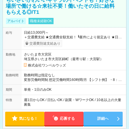
ちいさいかわいいキャラのイベントも！好きな
場所で働ける☆来社不要！働いたその日に給料
もらえる◎/T1
アルバイト
職種未経験OK
日給13,000円～
給与
＋交通費支給 ★交通費全額支給！ ┗案件により規定あり ★日払
いOK！（規定あり） ┗働いたその日に現金GET♪ お仕事後はコ
交通費別途支給あり
ンビニATMから 日払い分を引き落とせます！ 【試用期間】試
用期間なし
さいたま市大宮区
勤務地
埼玉県さいたま市大宮区錦町（最寄り駅：大宮駅）
株式会社ワンベルウッズ
勤務時間は指定なし
勤務時間
変形労働時間制 想定労働時間160時間/月 【シフト例】 ・8：00
～21：00
単発・1日のみOK
期間
週1日からOK / 日払いOK / 副業・WワークOK / 10名以上の大量
特徴
募集
気になる！
応募する
詳細へ