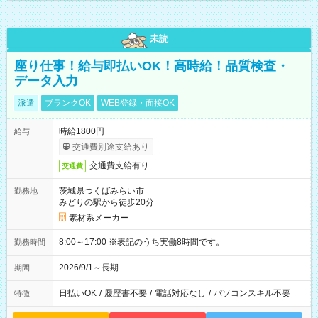
未読
座り仕事！給与即払いOK！高時給！品質検査・
データ入力
派遣
ブランクOK
WEB登録・面接OK
時給1800円
給与
交通費別途支給あり
交通費支給有り
交通費
茨城県つくばみらい市
勤務地
みどりの駅から徒歩20分
素材系メーカー
8:00～17:00 ※表記のうち実働8時間です。
勤務時間
2026/9/1～長期
期間
日払いOK
/
履歴書不要
/
電話対応なし
/
パソコンスキル不要
特徴