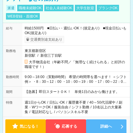
派遣
職種未経験OK
社会人未経験OK
大学生歓迎
ブランクOK
WEB登録・面接OK
時給1500円 ■日払い・週払いOK！(規定あり) ■現金日払いも
給与
OK(規定あり)
交通費別途支給あり
東京都新宿区
勤務地
新宿駅
/
新宿三丁目駅
大手物流会社（年齢不問／「無理なく続けられる」と好評の
職場です！）
9:00～18:00（実動8時間） 希望の時間帯を選べます！ ＜シフト
勤務時間
例＞ ・8：30～12：00 ・10：00～19：00 ・17：00～22：00
・13：00～22：00 ・22：00～翌6：00 など
【急募】即日スタートＯＫ！ 単発1日のみから働けます。
期間
週1日からOK
/
日払いOK
/
履歴書不要
/
40～50代活躍中
/
副
特徴
業・WワークOK
/
服装自由
/
シフト勤務
/
10名以上の大量募
集
/
電話対応なし
/
パソコンスキル不要
気になる！
応募する
詳細へ