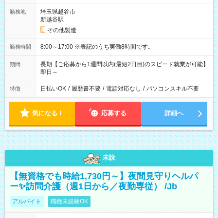
埼玉県越谷市
勤務地
新越谷駅
その他製造
8:00～17:00 ※表記のうち実働8時間です。
勤務時間
長期【ご応募から1週間以内(最短2日目)のスピード就業が可能】
期間
即日～
日払いOK
/
履歴書不要
/
電話対応なし
/
パソコンスキル不要
特徴
気になる！
応募する
詳細へ
未読
【無資格でも時給1,730円～】夜間見守りヘルパ
ー✨訪問介護（週1日から／夜勤専従） /Jb
アルバイト
職種未経験OK