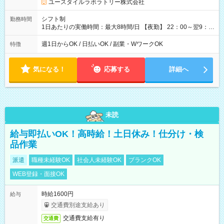
ユースタイルラボラトリー株式会社
シフト制
勤務時間
1日あたりの実働時間：最大8時間/日 【夜勤】 22：00～翌9：
00 ※週1日～OK ／ 夜勤専従 ＊＊ 勤務時間例 ＊＊ ■22時か
ら翌7時 ■23時から翌8時 ■24時から翌9時 など ※上記の時間
週1日からOK / 日払いOK / 副業・WワークOK
特徴
内で8時間勤務（休憩1時間）ご利用者様により、時間は異なり
ます。 ※曜日固定（毎週同じ曜日での勤務となります）
気になる！
応募する
詳細へ
未読
給与即払いOK！高時給！土日休み！仕分け・検
品作業
派遣
職種未経験OK
社会人未経験OK
ブランクOK
WEB登録・面接OK
時給1600円
給与
交通費別途支給あり
交通費支給有り
交通費