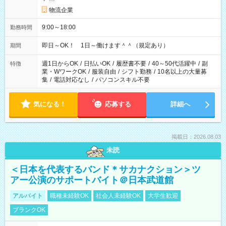
物流企業
9:00～18:00
勤務時間
即日～OK！ 1日～働けます＾＾（規定あり）
期間
週1日からOK
/
日払いOK
/
履歴書不要
/
40～50代活躍中
/
副
特徴
業・WワークOK
/
服装自由
/
シフト勤務
/
10名以上の大量募
集
/
電話対応なし
/
パソコンスキル不要
気になる！
応募する
詳細へ
掲載日：2026.08.03
未読
＜日本を代表するバンド＊サカナクション＞ツ
アー公演のサポートバイト＠日本武道館
アルバイト
職種未経験OK
社会人未経験OK
大学生歓迎
ブランクOK