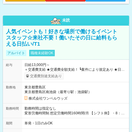
未読
人気イベントも！好きな場所で働けるイベント
スタッフ☆来社不要！働いたその日に給料もら
える日払い/T1
アルバイト
職種未経験OK
日給13,000円～
給与
＋交通費支給 ★交通費全額支給！ ┗案件により規定あり ★日払
いOK！（規定あり） ┗働いたその日に現金GET♪ お仕事後はコ
交通費別途支給あり
ンビニATMから 日払い分を引き落とせます！ 【試用期間】試
用期間なし
東京都豊島区
勤務地
東京都豊島区南池袋（最寄り駅：池袋駅）
株式会社ワンベルウッズ
勤務時間は指定なし
勤務時間
変形労働時間制 想定労働時間160時間/月 【シフト例】 ・8：00
～21：00
単発・1日のみOK
期間