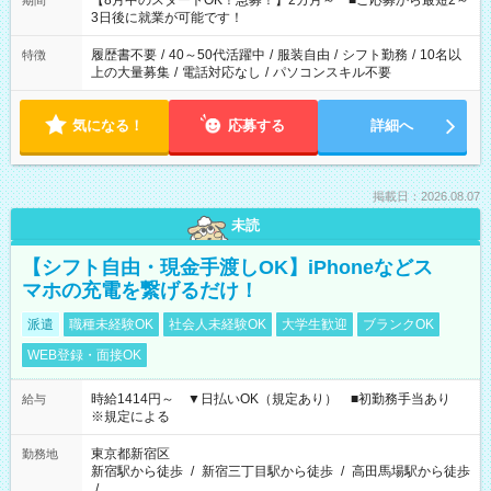
【8月中のスタートOK！急募！】2カ月～ ■ご応募から最短2～
期間
ね。 ※Wワーク希望の方へ 今ご覧のお仕事で希望する勤務時間
3日後に就業が可能です！
と、もう1つのお仕事の勤務時間。 合計で週40時間を超える場
合は応募できません。
履歴書不要
/
40～50代活躍中
/
服装自由
/
シフト勤務
/
10名以
特徴
上の大量募集
/
電話対応なし
/
パソコンスキル不要
気になる！
応募する
詳細へ
掲載日：2026.08.07
未読
【シフト自由・現金手渡しOK】iPhoneなどス
マホの充電を繋げるだけ！
派遣
職種未経験OK
社会人未経験OK
大学生歓迎
ブランクOK
WEB登録・面接OK
時給1414円～ ▼日払いOK（規定あり） ■初勤務手当あり
給与
※規定による
東京都新宿区
勤務地
新宿駅から徒歩
/
新宿三丁目駅から徒歩
/
高田馬場駅から徒歩
/
…