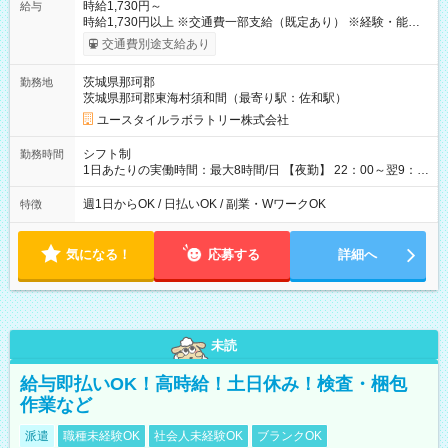
時給1,730円～
給与
時給1,730円以上 ※交通費一部支給（既定あり） ※経験・能力を
考慮して決定します 【収入例】 週1回勤務の場合：1,730円×8時
交通費別途支給あり
間×4回=5万5,360円 週3回勤務の場合：1,730円×8時間×12回
=16万6,080円 【試用期間】試用期間あり 試用期間の長さ：2ヶ
茨城県那珂郡
勤務地
月 ※ 雇用形態と給与に、本採用時と異なる部分があります。 雇
茨城県那珂郡東海村須和間（最寄り駅：佐和駅）
用形態：本採用時と同じです。 給与：時給 1,510円以上
ユースタイルラボラトリー株式会社
シフト制
勤務時間
1日あたりの実働時間：最大8時間/日 【夜勤】 22：00～翌9：
00 ※週1日～OK ／ 夜勤専従 ＊＊ 勤務時間例 ＊＊ ■22時か
ら翌7時 ■23時から翌8時 ■24時から翌9時 など ※上記の時間
週1日からOK / 日払いOK / 副業・WワークOK
特徴
内で8時間勤務（休憩1時間）ご利用者様により、時間は異なり
ます。 ※曜日固定（毎週同じ曜日での勤務となります）
気になる！
応募する
詳細へ
未読
給与即払いOK！高時給！土日休み！検査・梱包
作業など
派遣
職種未経験OK
社会人未経験OK
ブランクOK