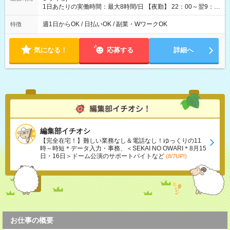
1日あたりの実働時間：最大8時間/日 【夜勤】 22：00～翌9：
00 ※週1日～OK ／ 夜勤専従 ＊＊ 勤務時間例 ＊＊ ■22時か
ら翌7時 ■23時から翌8時 ■24時から翌9時 など ※上記の時間
週1日からOK / 日払いOK / 副業・WワークOK
特徴
内で8時間勤務（休憩1時間）ご利用者様により、時間は異なり
ます。 ※曜日固定（毎週同じ曜日での勤務となります）
気になる！
応募する
詳細へ
編集部イチオシ
【完全在宅！】難しい業務なし＆電話なし！ゆっくりの11
時～時短＊データ入力・事務、＜SEKAI NO OWARI＊8月15
日・16日＞ドーム公演のサポートバイトなど
(8/7UP!)
お仕事の概要