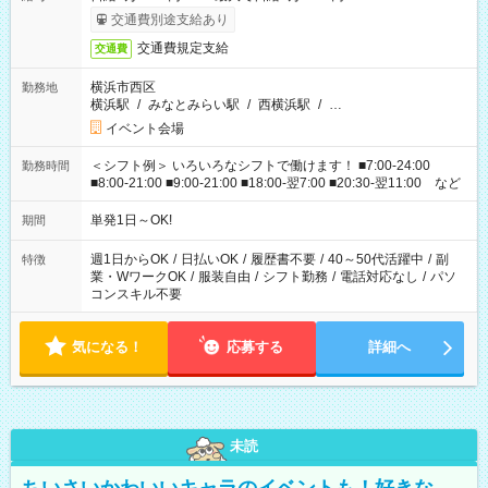
交通費別途支給あり
交通費規定支給
交通費
横浜市西区
勤務地
横浜駅
/
みなとみらい駅
/
西横浜駅
/
…
イベント会場
＜シフト例＞ いろいろなシフトで働けます！ ■7:00-24:00
勤務時間
■8:00-21:00 ■9:00-21:00 ■18:00-翌7:00 ■20:30-翌11:00 など
単発1日～OK!
期間
週1日からOK
/
日払いOK
/
履歴書不要
/
40～50代活躍中
/
副
特徴
業・WワークOK
/
服装自由
/
シフト勤務
/
電話対応なし
/
パソ
コンスキル不要
気になる！
応募する
詳細へ
未読