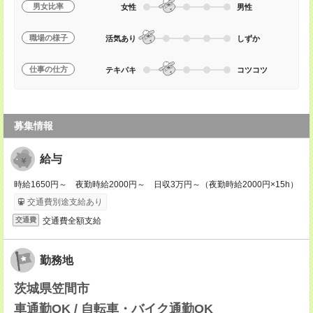
男女比率
女性
男性
職場の様子
活気あり
しずか
仕事の仕方
テキパキ
コツコツ
募集情報
給与
時給1650円～ 夜勤時給2000円～ 日収3万円～（夜勤時給2000円×15h）
交通費別途支給あり
交通費全額支給
交通費
勤務地
茨城県笠間市
車通勤OK / 自転車・バイク通勤OK