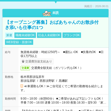
掲載日：2026.08.01
未読
【オープニング募集】おばあちゃんのお散歩付
き添いも仕事の1つ
派遣
職種未経験OK
社会人未経験OK
ブランクOK
WEB登録・面接OK
無資格未経験：時給1250円～ ■週払いOK ■扶養内OK ■日
給与
収1万円以上
交通費別途支給あり
交通費全額支給（ガソリン代もOK！）
交通費
栃木県那須塩原市
勤務地
那須塩原駅
/
西那須野駅
/
黒磯駅
≪車通勤もOK！≫ご自宅近くでご希望の勤務地を紹介しま
す。
9:00～18:00（休憩60分） ■ご希望があれば下記シフトもOK！
勤務時間
早番 7:00～16:00 遅番 10:00～19:00 夜勤 16:30～翌9:30 「家族
と休みを合わせたい」 「余裕を持って夕飯の準備がしたい」
「できれば残業はしたくない」 など、ご希望を教えてください