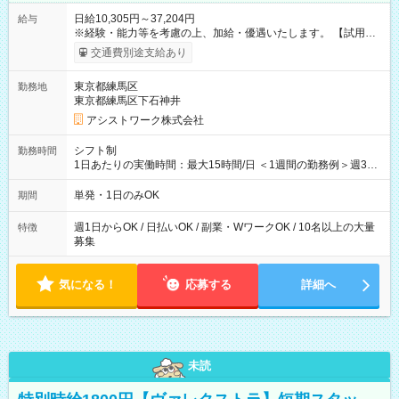
日給10,305円～37,204円
給与
※経験・能力等を考慮の上、加給・優遇いたします。 【試用期
間】試用期間なし
交通費別途支給あり
東京都練馬区
勤務地
東京都練馬区下石神井
アシストワーク株式会社
シフト制
勤務時間
1日あたりの実働時間：最大15時間/日 ＜1週間の勤務例＞週3回
勤務 勤務：月・水・金 休み：火・木・土・日 好きな時にお仕事
可能です！ ※1日あたりの最大実働時間は日勤、夜勤共に勤務し
単発・1日のみOK
期間
た時間になります。
週1日からOK / 日払いOK / 副業・WワークOK / 10名以上の大量
特徴
募集
気になる！
応募する
詳細へ
未読