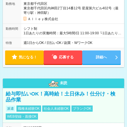
東京都千代田区
勤務地
東京都千代田区内神田2丁目14番12号 星屋第六ビル402号（最
寄り駅：神田駅）
Ａｌｌｅｙ株式会社
シフト制
勤務時間
1日あたりの実働時間：最大5時間/日 11:00-19:00 └1日あたりの
実働時間：1-5時間 └上記の時間帯内であれば、いつでも勤務可
能！ └平日・土曜日の中で、お好きな曜日でご勤務いただけま
週1日からOK / 日払いOK / 副業・WワークOK
特徴
す！ 【シフト例】 ・11:00～14:00 ・16:30～19:00 ・13:00～
18:00 などのように、自由な働き方が可能なお仕事です！
気になる！
応募する
詳細へ
未読
給与即払いOK！高時給！土日休み！仕分け・検
品作業
派遣
職種未経験OK
社会人未経験OK
ブランクOK
WEB登録・面接OK