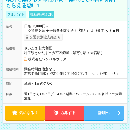
もらえる◎/T1
アルバイト
職種未経験OK
日給13,000円～
給与
＋交通費支給 ★交通費全額支給！ ┗案件により規定あり ★日払
いOK！（規定あり） ┗働いたその日に現金GET♪ お仕事後はコ
交通費別途支給あり
ンビニATMから 日払い分を引き落とせます！ 【試用期間】試
用期間なし
さいたま市大宮区
勤務地
埼玉県さいたま市大宮区錦町（最寄り駅：大宮駅）
株式会社ワンベルウッズ
勤務時間は指定なし
勤務時間
変形労働時間制 想定労働時間160時間/月 【シフト例】 ・8：00
～21：00
単発・1日のみOK
期間
週1日からOK / 日払いOK / 副業・WワークOK / 10名以上の大量
特徴
募集
気になる！
応募する
詳細へ