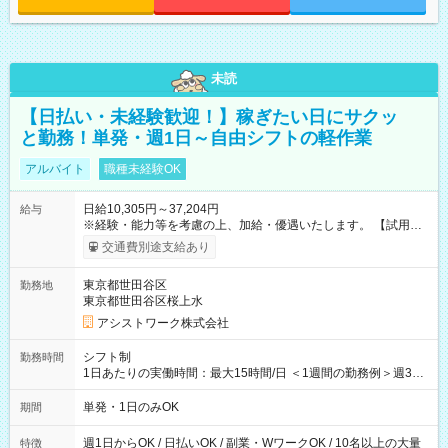
未読
【日払い・未経験歓迎！】稼ぎたい日にサクッ
と勤務！単発・週1日～自由シフトの軽作業
アルバイト
職種未経験OK
日給10,305円～37,204円
給与
※経験・能力等を考慮の上、加給・優遇いたします。 【試用期
間】試用期間なし
交通費別途支給あり
東京都世田谷区
勤務地
東京都世田谷区桜上水
アシストワーク株式会社
シフト制
勤務時間
1日あたりの実働時間：最大15時間/日 ＜1週間の勤務例＞週3回
勤務 勤務：月・水・金 休み：火・木・土・日 好きな時にお仕事
可能です！ ※1日あたりの最大実働時間は日勤、夜勤共に勤務し
単発・1日のみOK
期間
た時間になります。
週1日からOK / 日払いOK / 副業・WワークOK / 10名以上の大量
特徴