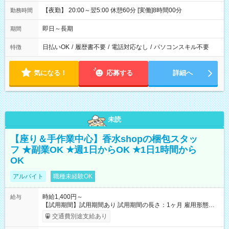
【夜勤】 20:00～翌5:00 休憩60分 [実働]8時間00分
勤務時間
即日～長期
期間
日払いOK
/
履歴書不要
/
電話対応なし
/
パソコンスキル不要
特徴
気になる！
応募する
詳細へ
未読
【座り＆手作業中心】香水shopの梱包スタッ
フ ★副業OK ★週1日からOK ★1日1時間から
OK
アルバイト
職種未経験OK
時給1,400円～
給与
【試用期間】試用期間あり 試用期間の長さ：1ヶ月 雇用形態、
給与は本採用時と同じです。
交通費別途支給あり