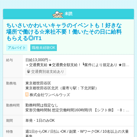
未読
ちいさいかわいいキャラのイベントも！好きな
場所で働ける☆来社不要！働いたその日に給料
もらえる◎/T1
アルバイト
職種未経験OK
日給13,000円～
給与
＋交通費支給 ★交通費全額支給！ ┗案件により規定あり ★日払
いOK！（規定あり） ┗働いたその日に現金GET♪ お仕事後はコ
交通費別途支給あり
ンビニATMから 日払い分を引き落とせます！ 【試用期間】試
用期間なし
東京都世田谷区
勤務地
東京都世田谷区北沢（最寄り駅：下北沢駅）
株式会社ワンベルウッズ
勤務時間は指定なし
勤務時間
変形労働時間制 想定労働時間160時間/月 【シフト例】 ・8：00
～21：00
単発・1日のみOK
期間
週1日からOK / 日払いOK / 副業・WワークOK / 10名以上の大量
特徴
募集