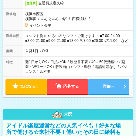
交通費規定支給
交通費
横浜市西区
勤務地
横浜駅
/
みなとみらい駅
/
西横浜駅
/
…
イベント会場
＜シフト例＞ いろいろなシフトで働けます！ ■7:00-24:00
勤務時間
■8:00-21:00 ■9:00-21:00 ■18:00-翌7:00 ■20:30-翌11:00 など
単発1日～OK!
期間
週1日からOK
/
日払いOK
/
履歴書不要
/
40～50代活躍中
/
副
特徴
業・WワークOK
/
服装自由
/
シフト勤務
/
電話対応なし
/
パソ
コンスキル不要
気になる！
応募する
詳細へ
未読
アイドル楽屋運営などの人気イベも！好きな場
所で働ける☆来社不要！働いたその日に給料も