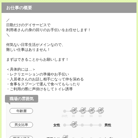
お仕事の概要
／
日勤だけのデイサービスで
利用者さんの身の回りのお手伝いをお任せします！
＼
何気ない日常生活がメインなので、
難しい仕事はありません！
まずはできることからお願いします！
＜具体的には…＞
・レクリエーションの準備やお手伝い
・入居者さんのお話し相手になって仲を深める
・食事をスプーンで運んで食べてもらったり
・ご利用の際に声掛けをしてトイレ誘導
職場の雰囲気
年齢層
20代
30
40
50
60
男女比率
女性
男性