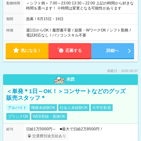
＜シフト例＞ 7:00～23:00 13:30～22:00 上記の時間から好きな
勤務時間
時間を選べます！ ※時間は変更となる可能性があります
急募！8月15日・16日
期間
週1日からOK
/
履歴書不要
/
副業・WワークOK
/
シフト勤務
/
特徴
電話対応なし
/
パソコンスキル不要
気になる！
応募する
詳細へ
掲載日：2026.08.07
未読
＜単発＊1日～OK！＞コンサートなどのグッズ
販売スタッフ＊
アルバイト
職種未経験OK
社会人未経験OK
大学生歓迎
ブランクOK
WEB登録・面接OK
日給1万5000円～ ■最大で日給2万8500円！
給与
交通費別途支給あり