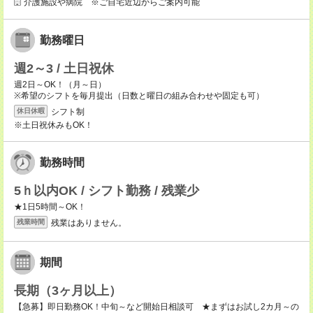
介護施設や病院 ※ご自宅近辺からご案内可能
勤務曜日
週2～3 / 土日祝休
週2日～OK！（月～日）
※希望のシフトを毎月提出（日数と曜日の組み合わせや固定も可）
シフト制
休日休暇
※土日祝休みもOK！
勤務時間
5ｈ以内OK / シフト勤務 / 残業少
★1日5時間～OK！
残業はありません。
残業時間
期間
長期（3ヶ月以上）
【急募】即日勤務OK！中旬～など開始日相談可 ★まずはお試し2カ月～の