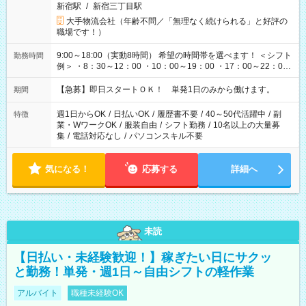
新宿駅
/
新宿三丁目駅
大手物流会社（年齢不問／「無理なく続けられる」と好評の
職場です！）
9:00～18:00（実動8時間） 希望の時間帯を選べます！ ＜シフト
勤務時間
例＞ ・8：30～12：00 ・10：00～19：00 ・17：00～22：00
・13：00～22：00 ・22：00～翌6：00 など
【急募】即日スタートＯＫ！ 単発1日のみから働けます。
期間
週1日からOK
/
日払いOK
/
履歴書不要
/
40～50代活躍中
/
副
特徴
業・WワークOK
/
服装自由
/
シフト勤務
/
10名以上の大量募
集
/
電話対応なし
/
パソコンスキル不要
気になる！
応募する
詳細へ
未読
【日払い・未経験歓迎！】稼ぎたい日にサクッ
と勤務！単発・週1日～自由シフトの軽作業
アルバイト
職種未経験OK