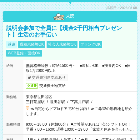
掲載日：2026.08.08
未読
説明会参加で全員に【現金2千円相当プレゼン
ト】生活のお手伝い
派遣
職種未経験OK
社会人未経験OK
ブランクOK
WEB登録・面接OK
無資格未経験：時給1500円～ ■週払いOK ■扶養内OK ■日
給与
収1万2000円以上
交通費別途支給あり
交通費全額支給
交通費
東京都世田谷区
勤務地
三軒茶屋駅
/
世田谷駅
/
下高井戸駅
/
…
≪自宅からドアtoドアで30分以内！≫ご希望の勤務地を紹介
します。
9:00～18:00（休憩60分） ■ご希望があれば下記シフトもOK！
勤務時間
早番 7:00～16:00 遅番 10:00～19:00 「家族と休みを合わせた
い」 「余裕を持って夕飯の準備がしたい」 「できれば残業はし
たくない」 など、ご希望を教えてくださいね。 ※Wワーク希望