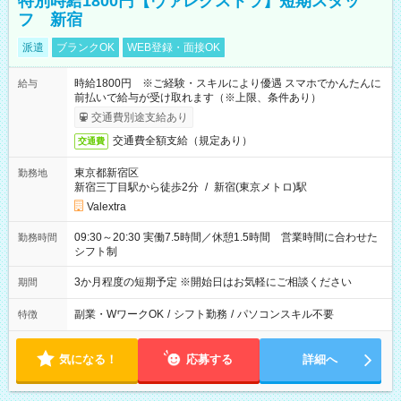
特別時給1800円【ヴァレクストラ】短期スタッ
フ 新宿
派遣
ブランクOK
WEB登録・面接OK
時給1800円 ※ご経験・スキルにより優遇 スマホでかんたんに
給与
前払いで給与が受け取れます（※上限、条件あり）
交通費別途支給あり
交通費全額支給（規定あり）
交通費
東京都新宿区
勤務地
新宿三丁目駅から徒歩2分
/
新宿(東京メトロ)駅
Valextra
09:30～20:30 実働7.5時間／休憩1.5時間 営業時間に合わせた
勤務時間
シフト制
3か月程度の短期予定 ※開始日はお気軽にご相談ください
期間
副業・WワークOK
/
シフト勤務
/
パソコンスキル不要
特徴
気になる！
応募する
詳細へ