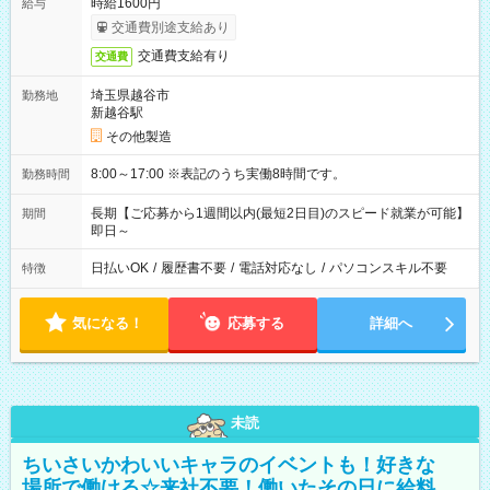
時給1600円
給与
交通費別途支給あり
交通費支給有り
交通費
埼玉県越谷市
勤務地
新越谷駅
その他製造
8:00～17:00 ※表記のうち実働8時間です。
勤務時間
長期【ご応募から1週間以内(最短2日目)のスピード就業が可能】
期間
即日～
日払いOK
/
履歴書不要
/
電話対応なし
/
パソコンスキル不要
特徴
気になる！
応募する
詳細へ
未読
ちいさいかわいいキャラのイベントも！好きな
場所で働ける☆来社不要！働いたその日に給料