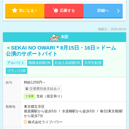
気になる！
応募する
詳細へ
掲載日：2026.08.04
未読
＜SEKAI NO OWARI＊8月15日・16日＞ドーム
公演のサポートバイト
アルバイト
職種未経験OK
社会人未経験OK
大学生歓迎
ブランクOK
時給1250円～
給与
交通費別途支給あり
支給（規定有り）
交通費
東京都文京区
勤務地
後楽園駅から徒歩5分
/
水道橋駅から徒歩5分
/
春日(東京都)駅
から徒歩7分
株式会社ライブパワー