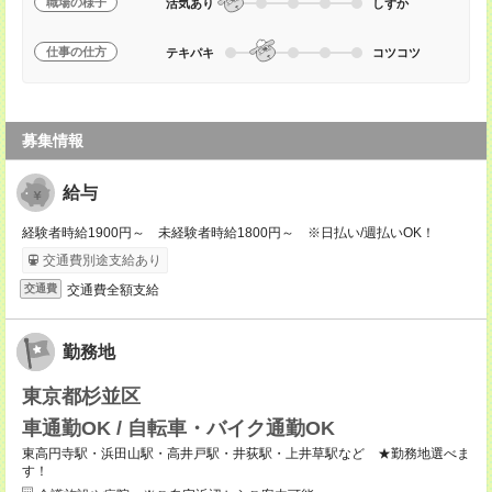
職場の様子
活気あり
しずか
仕事の仕方
テキパキ
コツコツ
募集情報
給与
経験者時給1900円～ 未経験者時給1800円～ ※日払い/週払いOK！
交通費別途支給あり
交通費全額支給
交通費
勤務地
東京都杉並区
車通勤OK / 自転車・バイク通勤OK
東高円寺駅・浜田山駅・高井戸駅・井荻駅・上井草駅など ★勤務地選べま
す！