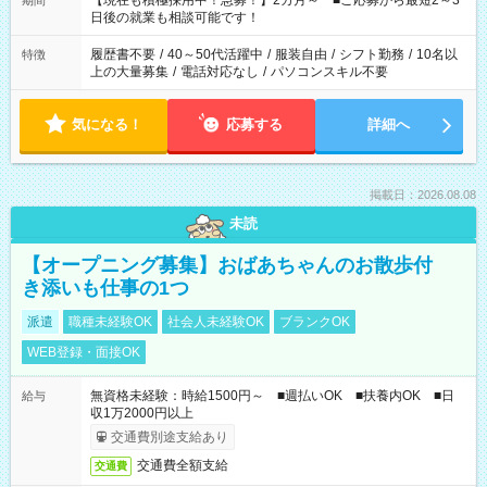
【現在も積極採用中！急募！】2カ月～ ■ご応募から最短2～3
期間
の方へ 今ご覧のお仕事で希望する勤務時間と、もう1つのお仕事
日後の就業も相談可能です！
の勤務時間。 合計で週40時間を超える場合は応募できません。
履歴書不要
/
40～50代活躍中
/
服装自由
/
シフト勤務
/
10名以
特徴
上の大量募集
/
電話対応なし
/
パソコンスキル不要
気になる！
応募する
詳細へ
掲載日：2026.08.08
未読
【オープニング募集】おばあちゃんのお散歩付
き添いも仕事の1つ
派遣
職種未経験OK
社会人未経験OK
ブランクOK
WEB登録・面接OK
無資格未経験：時給1500円～ ■週払いOK ■扶養内OK ■日
給与
収1万2000円以上
交通費別途支給あり
交通費全額支給
交通費