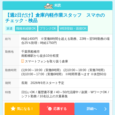
未読
【週2日だけ】倉庫内軽作業スタッフ スマホの
チェック・検品
派遣
職種未経験OK
ブランクOK
WEB登録・面接OK
時給1400円 ※実働8時間を超える勤務、22時～翌5時勤務の場
給与
合25％割増：時給1750円
千葉県船橋市
勤務地
南船橋駅から徒歩10分程度
スマートフォンを取り扱う倉庫
(1)9:00～18:00（実働8時間） (2)10:00～18:00（実働7時間）
勤務時間
(3)10:00～17:00（実働6時間） ※時間帯選べます ※休憩60分
長期 2026年9月スタート予定
期間
日払いOK
/
履歴書不要
/
40～50代活躍中
/
副業・WワークOK
/
特徴
シフト勤務
/
10名以上の大量募集
気になる！
応募する
詳細へ