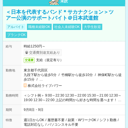
未読
＜日本を代表するバンド＊サカナクション＞ツ
アー公演のサポートバイト＠日本武道館
アルバイト
職種未経験OK
社会人未経験OK
大学生歓迎
ブランクOK
時給1250円～
給与
交通費別途支給あり
支給（規定有り）
交通費
東京都千代田区
勤務地
九段下駅から徒歩5分
/
竹橋駅から徒歩10分
/
神保町駅から徒
歩15分
/
…
株式会社ライブパワー
＜シフト例＞ 9:00～22:30 12:30～22:00 15:30～21:00 12:30～
勤務時間
19:00 12:30～22:00 上記の時間から好きな時間を選べます！ ※
時間は変更となる可能性があります
9月8日・9日
期間
週1日からOK
/
履歴書不要
/
副業・WワークOK
/
シフト勤務
/
特徴
電話対応なし
/
パソコンスキル不要