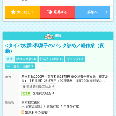
気になる！
応募する
詳細へ
未読
<タイパ抜群>和菓子のパック詰め／軽作業（夜
勤）
派遣
職種未経験OK
社会人未経験OK
ブランクOK
WEB登録・面接OK
基本時給1500円・深夜時給1875円 ※交通費全額支給（規定あ
給与
り） 【月収例】28.5万円（20日勤務＋深夜120h ※残業なしの場
合）
交通費別途支給あり
交通費支給あり
交通費
東京都江東区
勤務地
木場(東京都)駅
/
東陽町駅
/
門前仲町駅
空調ありの職場!