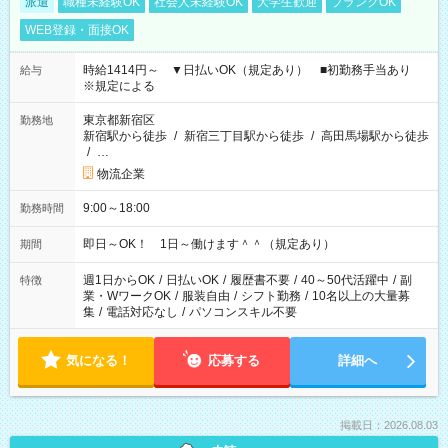
派遣
職種未経験OK
社会人未経験OK
大学生歓迎
ブランクOK
WEB登録・面接OK
時給1414円～ ▼日払いOK（規定あり） ■初勤務手当あり
給与
※規定による
東京都新宿区
勤務地
新宿駅から徒歩
/
新宿三丁目駅から徒歩
/
高田馬場駅から徒歩
/
…
物流企業
9:00～18:00
勤務時間
即日～OK！ 1日～働けます＾＾（規定あり）
期間
週1日からOK
/
日払いOK
/
履歴書不要
/
40～50代活躍中
/
副
特徴
業・WワークOK
/
服装自由
/
シフト勤務
/
10名以上の大量募
集
/
電話対応なし
/
パソコンスキル不要
気になる！
応募する
詳細へ
掲載日：2026.08.03