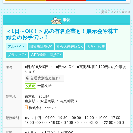
掲載日：2026.08.08
未読
＜1日～OK！＞あの有名企業も！展示会や株主
総会のお手伝い！
アルバイト
職種未経験OK
社会人未経験OK
大学生歓迎
ブランクOK
WEB登録・面接OK
■日給16,840円～ ■日払いOK ■実働3時間5,120円のお仕事あ
給与
ります！
交通費別途支給あり
一部支給
交通費
東京都千代田区
勤務地
東京駅
/
水道橋駅
/
有楽町駅
/
…
株式会社マッシュ
■シフト例 ・07:00～19:30 ・09:00～12:00 ・10:00～17:00 ・
勤務時間
18:00～23:00 ・19:00～07:00 ・20:00～09:00 ・22:00～06:00
etc ★最短で3時間で5,120円のお仕事から 15時間で2万円近く稼
げるお仕事も！ ご希望のお時間に合わせてご紹介！ ※シフトは
■１日のみ・1回だけお仕事OK！
期間