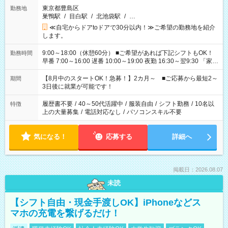
東京都豊島区
勤務地
巣鴨駅
/
目白駅
/
北池袋駅
/
…
≪自宅からドアtoドアで30分以内！≫ご希望の勤務地を紹介
します。
9:00～18:00（休憩60分） ■ご希望があれば下記シフトもOK！
勤務時間
早番 7:00～16:00 遅番 10:00～19:00 夜勤 16:30～翌9:30 「家族
と休みを合わせたい」 「余裕を持って夕飯の準備がしたい」
「できれば残業はしたくない」 など、ご希望を教えてください
【8月中のスタートOK！急募！】2カ月～ ■ご応募から最短2～
期間
ね。 ※Wワーク希望の方へ 今ご覧のお仕事で希望する勤務時間
3日後に就業が可能です！
と、もう1つのお仕事の勤務時間。 合計で週40時間を超える場
合は応募できません。
履歴書不要
/
40～50代活躍中
/
服装自由
/
シフト勤務
/
10名以
特徴
上の大量募集
/
電話対応なし
/
パソコンスキル不要
気になる！
応募する
詳細へ
掲載日：2026.08.07
未読
【シフト自由・現金手渡しOK】iPhoneなどス
マホの充電を繋げるだけ！