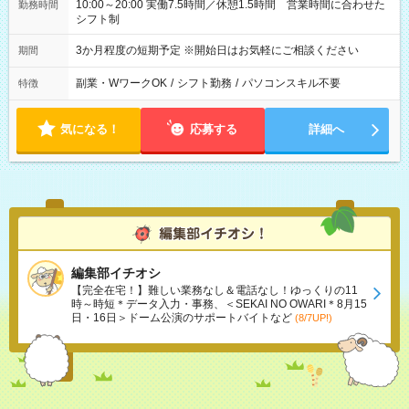
10:00～20:00 実働7.5時間／休憩1.5時間 営業時間に合わせた
勤務時間
シフト制
3か月程度の短期予定 ※開始日はお気軽にご相談ください
期間
副業・WワークOK
/
シフト勤務
/
パソコンスキル不要
特徴
気になる！
応募する
詳細へ
編集部イチオシ
【完全在宅！】難しい業務なし＆電話なし！ゆっくりの11
時～時短＊データ入力・事務、＜SEKAI NO OWARI＊8月15
日・16日＞ドーム公演のサポートバイトなど
(8/7UP!)