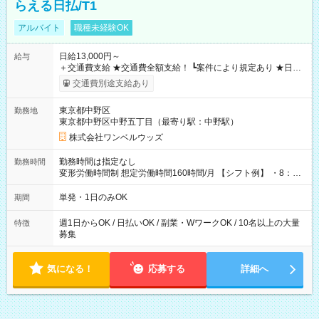
らえる日払/T1
アルバイト
職種未経験OK
日給13,000円～
給与
＋交通費支給 ★交通費全額支給！ ┗案件により規定あり ★日払
いOK！（規定あり） ┗働いたその日に現金GET♪ お仕事後はコ
交通費別途支給あり
ンビニATMから 日払い分を引き落とせます！ 【試用期間】試
用期間なし
東京都中野区
勤務地
東京都中野区中野五丁目（最寄り駅：中野駅）
株式会社ワンベルウッズ
勤務時間は指定なし
勤務時間
変形労働時間制 想定労働時間160時間/月 【シフト例】 ・8：00
～21：00
単発・1日のみOK
期間
週1日からOK / 日払いOK / 副業・WワークOK / 10名以上の大量
特徴
募集
気になる！
応募する
詳細へ