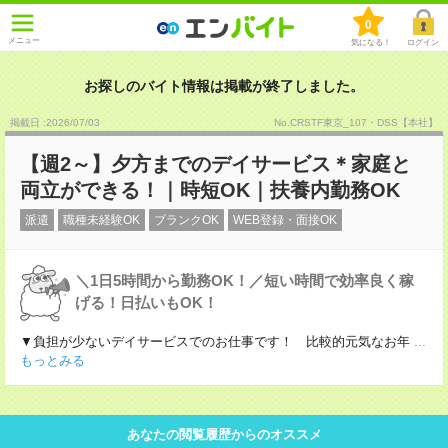
0
メニュー
気になる！
ログイン
お探しのバイト情報は掲載が終了しました。
掲載日 :2026
/
07
/
03
No.CRSTF東京_107・DSS【本社】
【週2～】夕方までのデイサービス＊家庭と
両立ができる！｜時短OK｜扶養内勤務OK
派遣
職種未経験OK
ブランクOK
WEB登録・面接OK
＼1日5時間から勤務OK！／短い時間で効率良く稼
げる！日払いもOK！
▼負担が少ないデイサービスでのお仕事です！ 比較的元気なお年
...
もっとみる
あなたの閲覧履歴からのオススメ