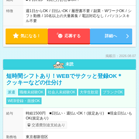
現場によって異なります。 ※勿論、休憩時間はあるのでご安心
ください！
週1日からOK
/
日払いOK
/
履歴書不要
/
副業・WワークOK
/
シ
特徴
フト勤務
/
10名以上の大量募集
/
電話対応なし
/
パソコンスキ
ル不要
気になる！
応募する
詳細へ
掲載日：2026.08.07
未読
短時間シフトあり！WEBでサクッと登録OK＊
クッキーなどの仕分け
派遣
職種未経験OK
社会人未経験OK
大学生歓迎
ブランクOK
WEB登録・面接OK
時給1500円 ■日払い・週払いOK！(規定あり) ■現金日払いも
給与
OK(規定あり)
交通費別途支給あり
東京都新宿区
勤務地