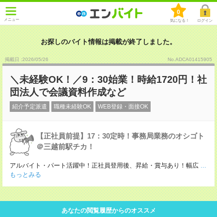
0
メニュー
気になる！
ログイン
お探しのバイト情報は掲載が終了しました。
掲載日 :2026
/
05
/
26
No.ADCA01415905
＼未経験OK！／9：30始業！時給1720円！社
団法人で会議資料作成など
紹介予定派遣
職種未経験OK
WEB登録・面接OK
【正社員前提】17：30定時！事務局業務のオシゴト
＠三越前駅チカ！
アルバイト・パート活躍中！正社員登用後、昇給・賞与あり！幅広
...
もっとみる
あなたの閲覧履歴からのオススメ