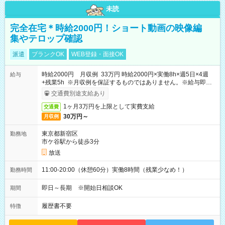
未読
完全在宅＊時給2000円！ショート動画の映像編
集やテロップ確認
派遣
ブランクOK
WEB登録・面接OK
時給2000円 月収例 33万円 時給2000円×実働8h×週5日×4週
給与
+残業5h ※月収例を保証するものではありません。※給与即受
取りサービス利用可（利用条件有）
交通費別途支給あり
1ヶ月3万円を上限として実費支給
交通費
30万円～
月収例
東京都新宿区
勤務地
市ケ谷駅から徒歩3分
放送
11:00-20:00（休憩60分）実働8時間（残業少なめ！）
勤務時間
即日～長期 ※開始日相談OK
期間
履歴書不要
特徴