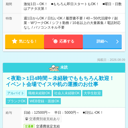
激短1日～OK！ ■もちろん即日スタートもOK！ ■曜日・日数
期間
はアナタ次第！
週1日からOK
/
日払いOK
/
履歴書不要
/
40～50代活躍中
/
副
特徴
業・WワークOK
/
シフト勤務
/
10名以上の大量募集
/
電話対応
なし
/
パソコンスキル不要
気になる！
応募する
詳細へ
掲載日：2026.08.09
未読
＜夜勤＞1日4時間～未経験でももちろん歓迎！
イベント会場でイスや机の運搬のお仕事
アルバイト
職種未経験OK
社会人未経験OK
大学生歓迎
ブランクOK
WEB登録・面接OK
日給：12500円～ 半日：5000円～ ■日払いOK！
給与
交通費別途支給あり
交通費規定支給
交通費