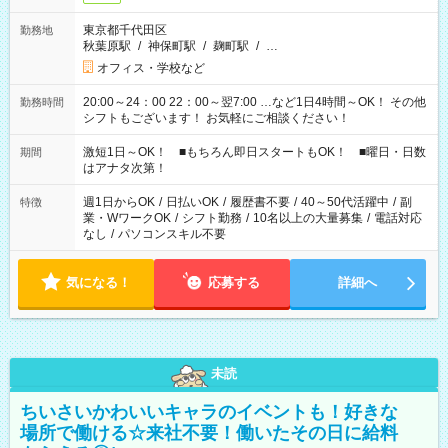
東京都千代田区
勤務地
秋葉原駅
/
神保町駅
/
麹町駅
/
…
オフィス・学校など
20:00～24：00 22：00～翌7:00 …など1日4時間～OK！ その他
勤務時間
シフトもございます！ お気軽にご相談ください！
激短1日～OK！ ■もちろん即日スタートもOK！ ■曜日・日数
期間
はアナタ次第！
週1日からOK
/
日払いOK
/
履歴書不要
/
40～50代活躍中
/
副
特徴
業・WワークOK
/
シフト勤務
/
10名以上の大量募集
/
電話対応
なし
/
パソコンスキル不要
気になる！
応募する
詳細へ
未読
ちいさいかわいいキャラのイベントも！好きな
場所で働ける☆来社不要！働いたその日に給料