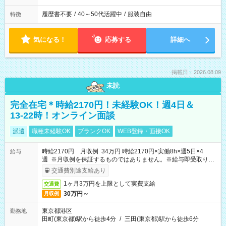
履歴書不要
/
40～50代活躍中
/
服装自由
特徴
気になる！
応募する
詳細へ
掲載日：2026.08.09
未読
完全在宅＊時給2170円！未経験OK！週4日＆
13-22時！オンライン面談
派遣
職種未経験OK
ブランクOK
WEB登録・面接OK
時給2170円 月収例 34万円 時給2170円×実働8h×週5日×4
給与
週 ※月収例を保証するものではありません。※給与即受取りサ
ービス利用可（利用条件有）
交通費別途支給あり
1ヶ月3万円を上限として実費支給
交通費
30万円～
月収例
東京都港区
勤務地
田町(東京都)駅から徒歩4分
/
三田(東京都)駅から徒歩6分