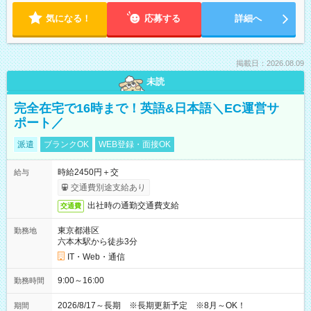
気になる！
応募する
詳細へ
掲載日：2026.08.09
未読
完全在宅で16時まで！英語&日本語＼EC運営サ
ポート／
派遣
ブランクOK
WEB登録・面接OK
時給2450円＋交
給与
交通費別途支給あり
出社時の通勤交通費支給
交通費
東京都港区
勤務地
六本木駅から徒歩3分
IT・Web・通信
9:00～16:00
勤務時間
2026/8/17～長期 ※長期更新予定 ※8月～OK！
期間