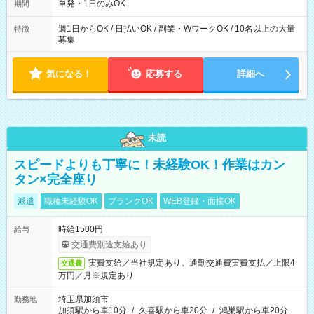
単発・1日のみOK
期間
週1日からOK / 日払いOK / 副業・WワークOK / 10名以上の大量
特徴
募集
気になる！
応募する
詳細へ
未読
スピードよりも丁寧に！未経験OK！作業はカン
タン×完全座り
派遣
職種未経験OK
ブランクOK
WEB登録・面接OK
時給1500円
給与
交通費別途支給あり
実費支給／当社規定あり。通勤交通費実費支払／上限4
交通費
万円／月※規定あり
埼玉県加須市
勤務地
加須駅から車10分
/
久喜駅から車20分
/
鴻巣駅から車20分