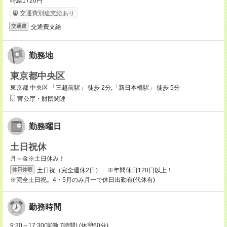
時給1720円
交通費別途支給あり
交通費支給
交通費
勤務地
東京都中央区
東京都 中央区 「三越前駅」 徒歩 2分,「新日本橋駅」 徒歩 5分
官公庁・財団関連
勤務曜日
土日祝休
月～金※土日休み！
土日祝（完全週休2日） ※年間休日120日以上！
休日休暇
※完全土日祝。4・5月のみ月一で休日出勤有(代休有)
勤務時間
9:30～17:30(実働:7時間) (休憩60分)