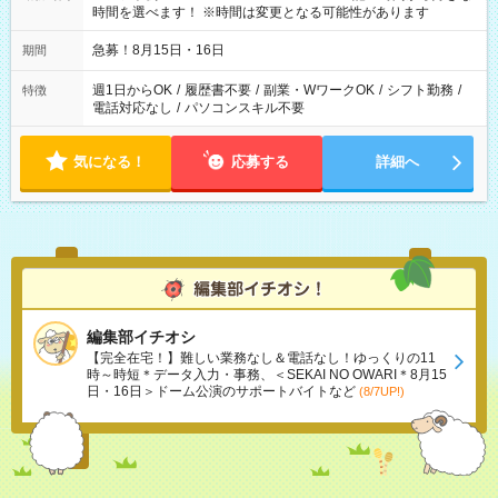
時間を選べます！ ※時間は変更となる可能性があります
急募！8月15日・16日
期間
週1日からOK
/
履歴書不要
/
副業・WワークOK
/
シフト勤務
/
特徴
電話対応なし
/
パソコンスキル不要
気になる！
応募する
詳細へ
編集部イチオシ
【完全在宅！】難しい業務なし＆電話なし！ゆっくりの11
時～時短＊データ入力・事務、＜SEKAI NO OWARI＊8月15
日・16日＞ドーム公演のサポートバイトなど
(8/7UP!)