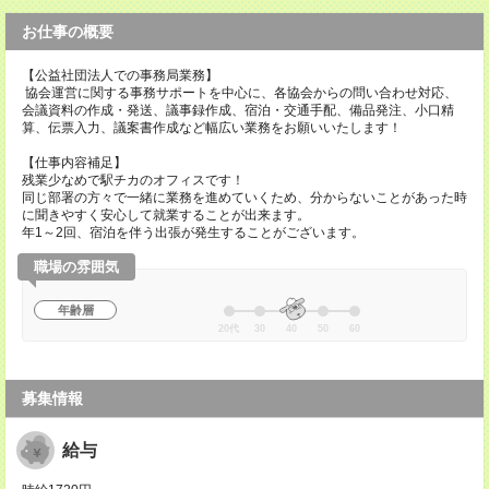
お仕事の概要
【公益社団法人での事務局業務】
協会運営に関する事務サポートを中心に、各協会からの問い合わせ対応、
会議資料の作成・発送、議事録作成、宿泊・交通手配、備品発注、小口精
算、伝票入力、議案書作成など幅広い業務をお願いいたします！
【仕事内容補足】
残業少なめで駅チカのオフィスです！
同じ部署の方々で一緒に業務を進めていくため、分からないことがあった時
に聞きやすく安心して就業することが出来ます。
年1～2回、宿泊を伴う出張が発生することがございます。
職場の雰囲気
年齢層
20代
30
40
50
60
募集情報
給与