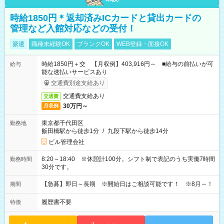
時給1850円＊返却済みICカードと貸出カードの
管理など入館対応などの受付！
派遣
職種未経験OK
ブランクOK
WEB登録・面接OK
時給1850円＋交 【月収例】403,916円～ ■給与の前払いが可
給与
能な速払いサービスあり
交通費別途支給あり
交通費支給あり
交通費
30万円～
月収例
東京都千代田区
勤務地
飯田橋駅から徒歩1分
/
九段下駅から徒歩14分
ビル管理会社
8:20～18:40 ※休憩計100分。シフト制で表記のうち実働7時間
勤務時間
30分です。
【急募】即日～長期 ※開始日はご相談可能です！ ※8月～！
期間
履歴書不要
特徴