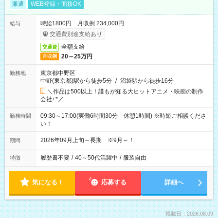
派遣
WEB登録・面接OK
時給1800円 月収例 234,000円
給与
交通費別途支給あり
全額支給
交通費
20～25万円
月収例
東京都中野区
勤務地
中野(東京都)駅から徒歩5分
/
沼袋駅から徒歩16分
＼作品は500以上！誰もが知る大ヒットアニメ・映画の制作
会社+*／
09:30～17:00(実働6時間30分 休憩1時間) ※時短ご相談くださ
勤務時間
い！
2026年09月上旬～長期 ※9月～！
期間
履歴書不要
/
40～50代活躍中
/
服装自由
特徴
気になる！
応募する
詳細へ
掲載日：2026.08.09