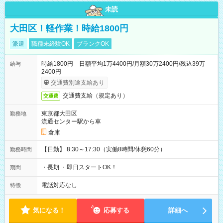
未読
大田区！軽作業！時給1800円
派遣
職種未経験OK
ブランクOK
時給1800円 日額平均1万4400円/月額30万2400円/残込39万
給与
2400円
交通費別途支給あり
交通費支給（規定あり）
交通費
東京都大田区
勤務地
流通センター駅から車
倉庫
【日勤】 8:30～17:30（実働8時間/休憩60分）
勤務時間
・長期 ・即日スタートOK！
期間
電話対応なし
特徴
気になる！
応募する
詳細へ