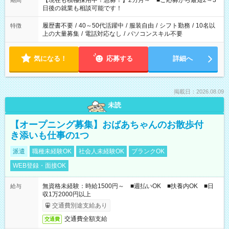
【現在も積極採用中！急募！】2カ月～ ■ご応募から最短2～3
期間
の方へ 今ご覧のお仕事で希望する勤務時間と、もう1つのお仕事
日後の就業も相談可能です！
の勤務時間。 合計で週40時間を超える場合は応募できません。
履歴書不要
/
40～50代活躍中
/
服装自由
/
シフト勤務
/
10名以
特徴
上の大量募集
/
電話対応なし
/
パソコンスキル不要
気になる！
応募する
詳細へ
掲載日：2026.08.09
未読
【オープニング募集】おばあちゃんのお散歩付
き添いも仕事の1つ
派遣
職種未経験OK
社会人未経験OK
ブランクOK
WEB登録・面接OK
無資格未経験：時給1500円～ ■週払いOK ■扶養内OK ■日
給与
収1万2000円以上
交通費別途支給あり
交通費全額支給
交通費