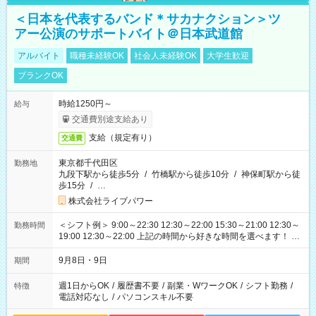
＜日本を代表するバンド＊サカナクション＞ツ
アー公演のサポートバイト＠日本武道館
アルバイト
職種未経験OK
社会人未経験OK
大学生歓迎
ブランクOK
時給1250円～
給与
交通費別途支給あり
支給（規定有り）
交通費
東京都千代田区
勤務地
九段下駅から徒歩5分
/
竹橋駅から徒歩10分
/
神保町駅から徒
歩15分
/
…
株式会社ライブパワー
＜シフト例＞ 9:00～22:30 12:30～22:00 15:30～21:00 12:30～
勤務時間
19:00 12:30～22:00 上記の時間から好きな時間を選べます！ ※
時間は変更となる可能性があります
9月8日・9日
期間
週1日からOK
/
履歴書不要
/
副業・WワークOK
/
シフト勤務
/
特徴
電話対応なし
/
パソコンスキル不要