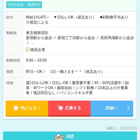
WEB登録・面接OK
時給1414円～ ▼日払いOK（規定あり） ■初勤務手当あり
給与
※規定による
東京都新宿区
勤務地
新宿駅から徒歩
/
新宿三丁目駅から徒歩
/
高田馬場駅から徒歩
/
…
物流企業
9:00～18:00
勤務時間
即日～OK！ 1日～働けます＾＾（規定あり）
期間
週1日からOK
/
日払いOK
/
履歴書不要
/
40～50代活躍中
/
副
特徴
業・WワークOK
/
服装自由
/
シフト勤務
/
10名以上の大量募
集
/
電話対応なし
/
パソコンスキル不要
気になる！
応募する
詳細へ
掲載日：2026.08.03
未読