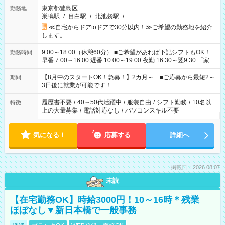
東京都豊島区
勤務地
巣鴨駅
/
目白駅
/
北池袋駅
/
…
≪自宅からドアtoドアで30分以内！≫ご希望の勤務地を紹介
します。
9:00～18:00（休憩60分） ■ご希望があれば下記シフトもOK！
勤務時間
早番 7:00～16:00 遅番 10:00～19:00 夜勤 16:30～翌9:30 「家族
と休みを合わせたい」 「余裕を持って夕飯の準備がしたい」
「できれば残業はしたくない」 など、ご希望を教えてください
【8月中のスタートOK！急募！】2カ月～ ■ご応募から最短2～
期間
ね。 ※Wワーク希望の方へ 今ご覧のお仕事で希望する勤務時間
3日後に就業が可能です！
と、もう1つのお仕事の勤務時間。 合計で週40時間を超える場
合は応募できません。
履歴書不要
/
40～50代活躍中
/
服装自由
/
シフト勤務
/
10名以
特徴
上の大量募集
/
電話対応なし
/
パソコンスキル不要
気になる！
応募する
詳細へ
掲載日：2026.08.07
未読
【在宅勤務OK】時給3000円！10～16時＊残業
ほぼなし▼新日本橋で一般事務