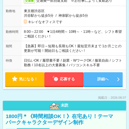
交通費一部別途支給 ※お仕事によって変動あり
交通費
東京都渋谷区
勤務地
渋谷駅から徒歩5分
/
神泉駅から徒歩5分
キレイなオフィスです
8:00～22:00 ▼1日4時間～ 10時～・11時～など、シフト希望
勤務時間
ご相談ください！
【急募】即日～短期も長期もOK！最短翌月末まで 1か月ごとの
期間
更新が可能！開始日もご相談ください！
日払いOK
/
履歴書不要
/
副業・WワークOK
/
服装自由
/
シフト
特徴
勤務
/
10名以上の大量募集
/
パソコンスキル不要
気になる！
応募する
詳細へ
掲載日：2026.08.07
未読
1800円＊《時間相談OK！》在宅あり！テーマ
パークキャラクターデザイン制作