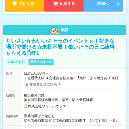
気になる！
応募する
詳細へ
未読
ちいさいかわいいキャラのイベントも！好きな
場所で働ける☆来社不要！働いたその日に給料
もらえる◎/T1
アルバイト
職種未経験OK
日給13,000円～
給与
＋交通費支給 ★交通費全額支給！ ┗案件により規定あり ★日払
いOK！（規定あり） ┗働いたその日に現金GET♪ お仕事後はコ
交通費別途支給あり
ンビニATMから 日払い分を引き落とせます！ 【試用期間】試
用期間なし
横浜市港北区
勤務地
神奈川県横浜市港北区（最寄り駅：新横浜駅）
株式会社ワンベルウッズ
勤務時間は指定なし
勤務時間
変形労働時間制 想定労働時間160時間/月 【シフト例】 ・8：00
～21：00