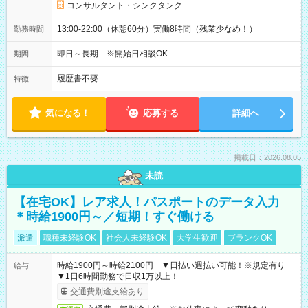
コンサルタント・シンクタンク
13:00-22:00（休憩60分）実働8時間（残業少なめ！）
勤務時間
即日～長期 ※開始日相談OK
期間
履歴書不要
特徴
気になる！
応募する
詳細へ
掲載日：2026.08.05
未読
【在宅OK】レア求人！パスポートのデータ入力
＊時給1900円～／短期！すぐ働ける
派遣
職種未経験OK
社会人未経験OK
大学生歓迎
ブランクOK
時給1900円～時給2100円 ▼日払い週払い可能！※規定有り
給与
▼1日6時間勤務で日収1万以上！
交通費別途支給あり