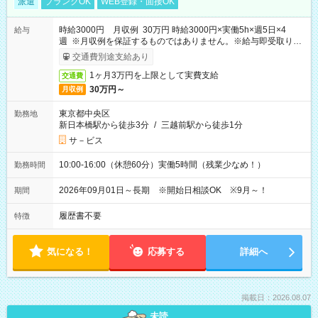
派遣
ブランクOK
WEB登録・面接OK
時給3000円 月収例 30万円 時給3000円×実働5h×週5日×4
給与
週 ※月収例を保証するものではありません。※給与即受取りサ
ービス利用可（利用条件有）
交通費別途支給あり
1ヶ月3万円を上限として実費支給
交通費
30万円～
月収例
東京都中央区
勤務地
新日本橋駅から徒歩3分
/
三越前駅から徒歩1分
サ－ビス
10:00-16:00（休憩60分）実働5時間（残業少なめ！）
勤務時間
2026年09月01日～長期 ※開始日相談OK ※9月～！
期間
履歴書不要
特徴
気になる！
応募する
詳細へ
掲載日：2026.08.07
未読