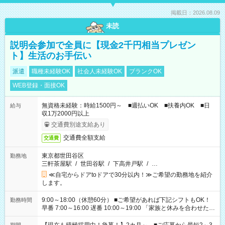
掲載日：2026.08.09
未読
説明会参加で全員に【現金2千円相当プレゼン
ト】生活のお手伝い
派遣
職種未経験OK
社会人未経験OK
ブランクOK
WEB登録・面接OK
無資格未経験：時給1500円～ ■週払いOK ■扶養内OK ■日
給与
収1万2000円以上
交通費別途支給あり
交通費全額支給
交通費
東京都世田谷区
勤務地
三軒茶屋駅
/
世田谷駅
/
下高井戸駅
/
…
≪自宅からドアtoドアで30分以内！≫ご希望の勤務地を紹介
します。
9:00～18:00（休憩60分） ■ご希望があれば下記シフトもOK！
勤務時間
早番 7:00～16:00 遅番 10:00～19:00 「家族と休みを合わせた
い」 「余裕を持って夕飯の準備がしたい」 「できれば残業はし
たくない」 など、ご希望を教えてくださいね。 ※Wワーク希望