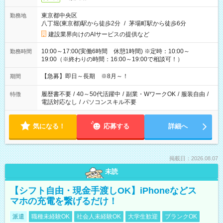
東京都中央区
勤務地
八丁堀(東京都)駅から徒歩2分
/
茅場町駅から徒歩6分
建設業界向けのAIサービスの提供など
10:00～17:00(実働6時間 休憩1時間) ※定時：10:00～
勤務時間
19:00（※終わりの時間：16:00～19:00で相談可！）
【急募】即日～長期 ※8月～！
期間
履歴書不要
/
40～50代活躍中
/
副業・WワークOK
/
服装自由
/
特徴
電話対応なし
/
パソコンスキル不要
気になる！
応募する
詳細へ
掲載日：2026.08.07
未読
【シフト自由・現金手渡しOK】iPhoneなどス
マホの充電を繋げるだけ！
派遣
職種未経験OK
社会人未経験OK
大学生歓迎
ブランクOK