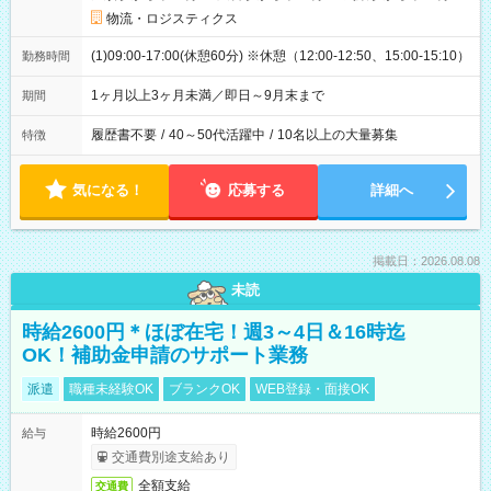
物流・ロジスティクス
(1)09:00-17:00(休憩60分) ※休憩（12:00-12:50、15:00-15:10）
勤務時間
1ヶ月以上3ヶ月未満／即日～9月末まで
期間
履歴書不要
/
40～50代活躍中
/
10名以上の大量募集
特徴
気になる！
応募する
詳細へ
掲載日：2026.08.08
未読
時給2600円＊ほぼ在宅！週3～4日＆16時迄
OK！補助金申請のサポート業務
派遣
職種未経験OK
ブランクOK
WEB登録・面接OK
時給2600円
給与
交通費別途支給あり
全額支給
交通費