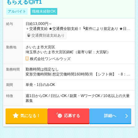
もらえる◎/T1
アルバイト
職種未経験OK
日給13,000円～
給与
＋交通費支給 ★交通費全額支給！ ┗案件により規定あり ★日払
いOK！（規定あり） ┗働いたその日に現金GET♪ お仕事後はコ
交通費別途支給あり
ンビニATMから 日払い分を引き落とせます！ 【試用期間】試
用期間なし
さいたま市大宮区
勤務地
埼玉県さいたま市大宮区錦町（最寄り駅：大宮駅）
株式会社ワンベルウッズ
勤務時間は指定なし
勤務時間
変形労働時間制 想定労働時間160時間/月 【シフト例】 ・8：00
～21：00
単発・1日のみOK
期間
週1日からOK / 日払いOK / 副業・WワークOK / 10名以上の大量
特徴
募集
気になる！
応募する
詳細へ